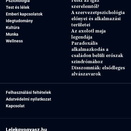
Félsz az igaz
Pszichológia
szerelemtől?
Test és lélek
A szervezetpszichológia
Emberi kapcsolatok
előnyei és alkalmazási
Idegtudomány
területei
Kultúra
Az axolotl maja
Munka
legendája
Wellness
Paradoxális
alkalmazkodás a
családon belüli erőszak
szindrómához
Disszomniák: elsődleges
alvászavarok
Felhasználási feltételek
Adatvédelmi nyilatkozat
Kapcsolat
Lelekgyogyasz.hu