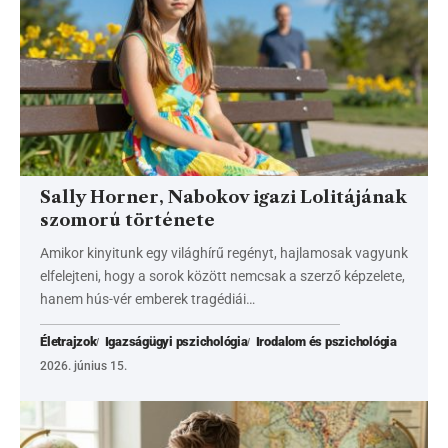
Sally Horner, Nabokov igazi Lolitájának
szomorú története
Amikor kinyitunk egy világhírű regényt, hajlamosak vagyunk
elfelejteni, hogy a sorok között nemcsak a szerző képzelete,
hanem hús-vér emberek tragédiái…
Életrajzok
Igazságügyi pszichológia
Irodalom és pszichológia
2026. június 15.