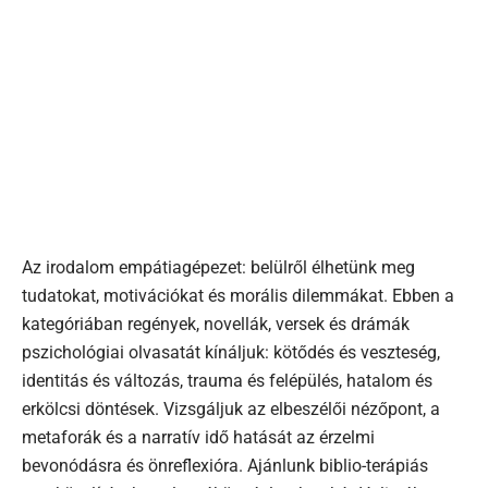
Az irodalom empátiagépezet: belülről élhetünk meg
tudatokat, motivációkat és morális dilemmákat. Ebben a
kategóriában regények, novellák, versek és drámák
pszichológiai olvasatát kínáljuk: kötődés és veszteség,
identitás és változás, trauma és felépülés, hatalom és
erkölcsi döntések. Vizsgáljuk az elbeszélői nézőpont, a
metaforák és a narratív idő hatását az érzelmi
bevonódásra és önreflexióra. Ajánlunk biblio-terápiás