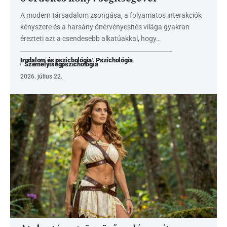
A modern társadalom zsongása, a folyamatos interakciók
kényszere és a harsány önérvényesítés világa gyakran
érezteti azt a csendesebb alkatúakkal, hogy…
Irodalom és pszichológia
Pszichológia
Személyiségpszichológia
2026. július 22.