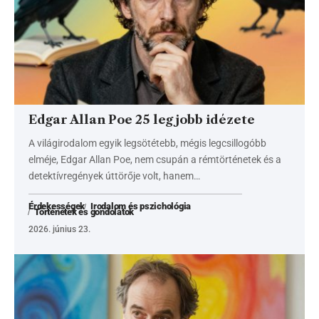
Edgar Allan Poe 25 legjobb idézete
A világirodalom egyik legsötétebb, mégis legcsillogóbb
elméje, Edgar Allan Poe, nem csupán a rémtörténetek és a
detektívregények úttörője volt, hanem…
Érdekességek
Irodalom és pszichológia
Történetek és gondolatok
2026. június 23.