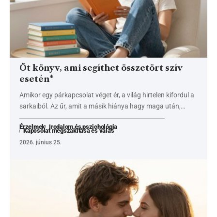
Öt könyv, ami segíthet összetört szív
esetén*
Amikor egy párkapcsolat véget ér, a világ hirtelen kifordul a
sarkaiból. Az űr, amit a másik hiánya hagy maga után,…
Érzelmek
Irodalom és pszichológia
Kapcsolat megszakítása és válás
2026. június 25.