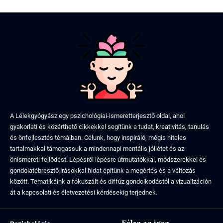
A Lélekgyógyász egy pszichológiai-ismeretterjesztő oldal, ahol
gyakorlati és közérthető cikkekkel segítünk a tudat, kreativitás, tanulás
és önfejlesztés témáiban. Célunk, hogy inspiráló, mégis hiteles
tartalmakkal támogassuk a mindennapi mentális jóllétet és az
önismereti fejlődést. Lépésről lépésre útmutatókkal, módszerekkel és
gondolatébresztő írásokkal hidat építünk a megértés és a változás
között. Tematikáink a fókuszált és diffúz gondolkodástól a vizualizáción
át a kapcsolati és életvezetési kérdésekig terjednek.