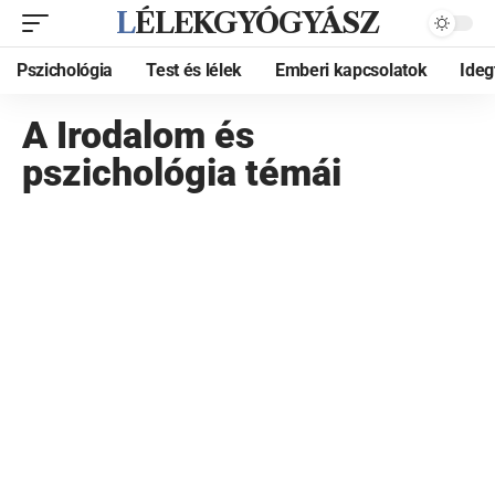
LÉLEKGYÓGYÁSZ
Pszichológia
Test és lélek
Emberi kapcsolatok
Ide
A Irodalom és
pszichológia témái