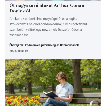
Öt nagyszerű idézet Arthur Conan
Doyle-tól
Amikor az emberi elme mélységeiről és a logika
szövevényes hálóiról gondolkodunk, elkerülhetetlenül
szembejön velünk egy név, amely összefonódott a
zsenialitással…
Életrajzok
Irodalom és pszichológia
Közmondások
2026. július 06.