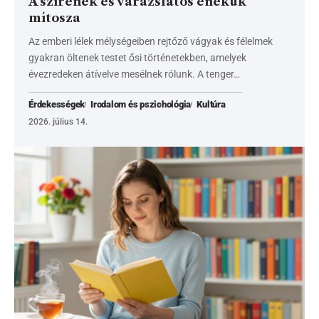
A szirének és varázslatos énekük
mítosza
Az emberi lélek mélységeiben rejtőző vágyak és félelmek
gyakran öltenek testet ősi történetekben, amelyek
évezredeken átívelve mesélnek rólunk. A tenger…
Érdekességek
Irodalom és pszichológia
Kultúra
2026. július 14.