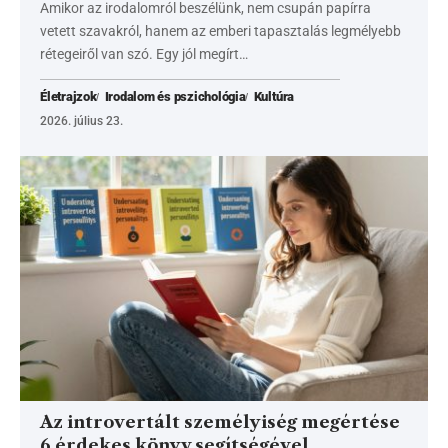
Amikor az irodalomról beszélünk, nem csupán papírra
vetett szavakról, hanem az emberi tapasztalás legmélyebb
rétegeiről van szó. Egy jól megírt…
Életrajzok
Irodalom és pszichológia
Kultúra
2026. július 23.
Az introvertált személyiség megértése
6 érdekes könyv segítségével