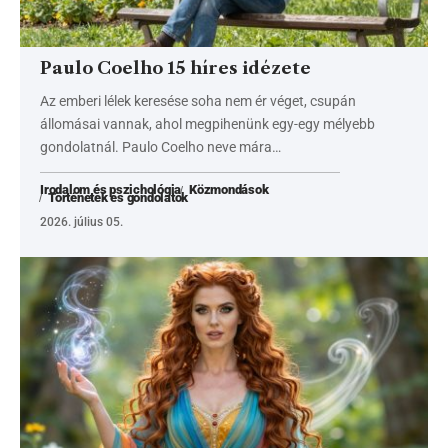
Paulo Coelho 15 híres idézete
Az emberi lélek keresése soha nem ér véget, csupán
állomásai vannak, ahol megpihenünk egy-egy mélyebb
gondolatnál. Paulo Coelho neve mára…
Irodalom és pszichológia
Közmondások
Történetek és gondolatok
2026. július 05.