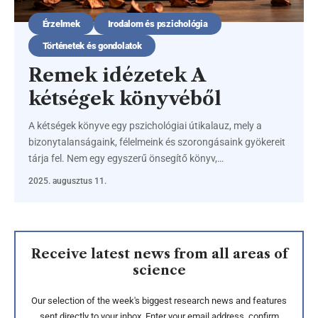
Érzelmek
Irodalom és pszichológia
Történetek és gondolatok
Remek idézetek A
kétségek könyvéből
A kétségek könyve egy pszichológiai útikalauz, mely a
bizonytalanságaink, félelmeink és szorongásaink gyökereit
tárja fel. Nem egy egyszerű önsegítő könyv,…
2025. augusztus 11.
Receive latest news from all areas of
science
Our selection of the week's biggest research news and features
sent directly to your inbox. Enter your email address, confirm