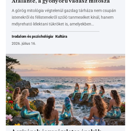
Atalanté, a gyönyörű vadász mítosza
A görög mitológia végtelenül gazdag tárháza nem csupán
istenekről és félistenekről szóló tanmeséket kínál, hanem
mélyreható lélektani tükröket is, amelyekben…
Irodalom és pszichológia
Kultúra
2026. július 16.