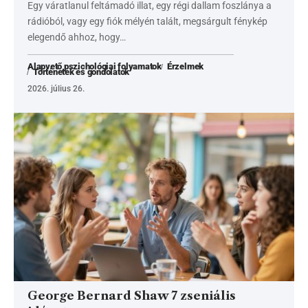
Egy váratlanul feltámadó illat, egy régi dallam foszlánya a
rádióból, vagy egy fiók mélyén talált, megsárgult fénykép
elegendő ahhoz, hogy…
Alapvető pszichológiai folyamatok
Érzelmek
Történetek és gondolatok
2026. július 26.
George Bernard Shaw 7 zseniális