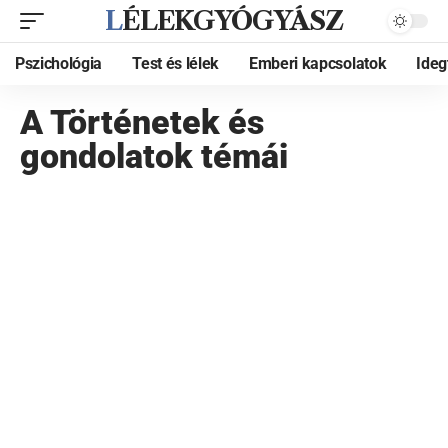
LÉLEKGYÓGYÁSZ
Pszichológia
Test és lélek
Emberi kapcsolatok
Ide
A Történetek és
gondolatok témái