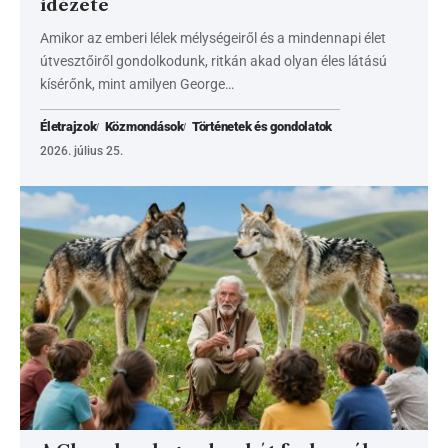
idézete
Amikor az emberi lélek mélységeiről és a mindennapi élet
útvesztőiről gondolkodunk, ritkán akad olyan éles látású
kísérőnk, mint amilyen George…
Életrajzok
Közmondások
Történetek és gondolatok
2026. július 25.