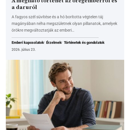
A megható történet az öregemberről és
a daruról
A fagyos szél süvítése és a hó borította végtelen táj
magányában néha megszületnek olyan pillanatok, amelyek
örökre megváltoztatják az emberi…
Emberi kapcsolatok
Érzelmek
Történetek és gondolatok
2026. július 23.