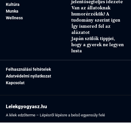
jelentőségteljes idézete
Kultúra
Van az állatoknak
Munka
humorérzékük? A
Wellness
tudomány szerint igen
Így ismered fel az
alázatot
Japán szülők tippjei,
hogy a gyerek ne legyen
lusta
Felhasználási feltételek
Adatvédelmi nyilatkozat
Kapcsolat
Lelekgyogyasz.hu
A lélek edzőterme – Lépésről lépésre a belső egyensúly felé