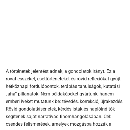
A történetek jelentést adnak, a gondolatok irányt. Ez a
rovat esszéket, esettörténeteket és rövid reflexiókat gyűjt:
hétköznapi fordulópontok, terápiás tanulságok, kutatási
„aha” pillanatok. Nem példaképeket gyártunk, hanem
emberi íveket mutatunk be: tévedés, korrekció, újrakezdés.
Rövid gondolatkísérletek, kérdéslisták és naplóindítók
segítenek saját narratívád finomhangolásában. Cél:
csendes felismerések, amelyek mozgásba hozzák a