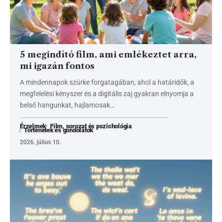
5 megindító film, ami emlékeztet arra,
mi igazán fontos
A mindennapok szürke forgatagában, ahol a határidők, a
megfelelési kényszer és a digitális zaj gyakran elnyomja a
belső hangunkat, hajlamosak…
Érzelmek
Film, sorozat és pszichológia
Történetek és gondolatok
2026. július 10.