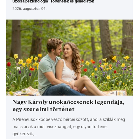
Szociálpszichológia
Történetek és gondolatok
2026. augusztus 06.
Nagy Károly unokaöccsének legendája,
egy szerelmi történet
A Pireneusok ködbe vesző bércei között, ahol a sziklák még
ma is őrzik a múlt visszhangját, egy olyan történet
gyökerezik,…