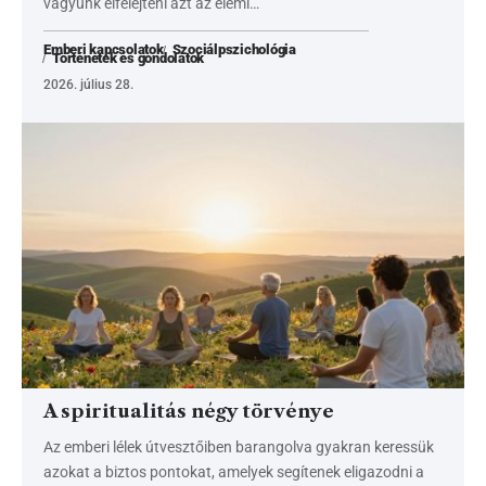
vagyunk elfelejteni azt az elemi…
Emberi kapcsolatok
Szociálpszichológia
Történetek és gondolatok
2026. július 28.
A spiritualitás négy törvénye
Az emberi lélek útvesztőiben barangolva gyakran keressük
azokat a biztos pontokat, amelyek segítenek eligazodni a