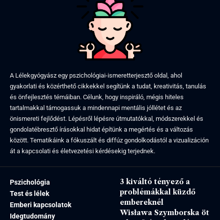
A Lélekgyógyász egy pszichológiai-ismeretterjesztő oldal, ahol
gyakorlati és közérthető cikkekkel segítünk a tudat, kreativitás, tanulás
és önfejlesztés témáiban. Célunk, hogy inspiráló, mégis hiteles
tartalmakkal támogassuk a mindennapi mentális jóllétet és az
önismereti fejlődést. Lépésről lépésre útmutatókkal, módszerekkel és
gondolatébresztő írásokkal hidat építünk a megértés és a változás
között. Tematikáink a fókuszált és diffúz gondolkodástól a vizualizáción
át a kapcsolati és életvezetési kérdésekig terjednek.
3 kiváltó tényező a
Pszichológia
problémákkal küzdő
Test és lélek
embereknél
Emberi kapcsolatok
Wisława Szymborska öt
Idegtudomány