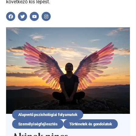
következő kis lépést.
Alapvető pszichológiai folyamatok
Személyiségfejlesztés
Történetek és gondolatok