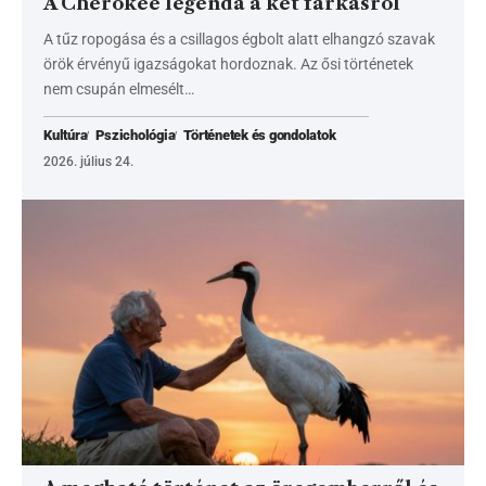
A Cherokee legenda a két farkasról
A tűz ropogása és a csillagos égbolt alatt elhangzó szavak
örök érvényű igazságokat hordoznak. Az ősi történetek
nem csupán elmesélt…
Kultúra
Pszichológia
Történetek és gondolatok
2026. július 24.