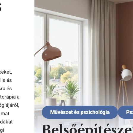
s
keket,
lis és
ra és
terápia a
giájáról,
Művészet és pszichológia
Ps
yamat
ldákat
Belsőépítésze
gi