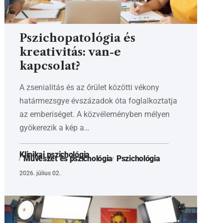
Pszichopatológia és
kreativitás: van-e
kapcsolat?
A zsenialitás és az őrület közötti vékony
határmezsgye évszázadok óta foglalkoztatja
az emberiséget. A közvéleményben mélyen
gyökerezik a kép a…
Klinikai pszichológia
Művészet és pszichológia
Pszichológia
2026. július 02.