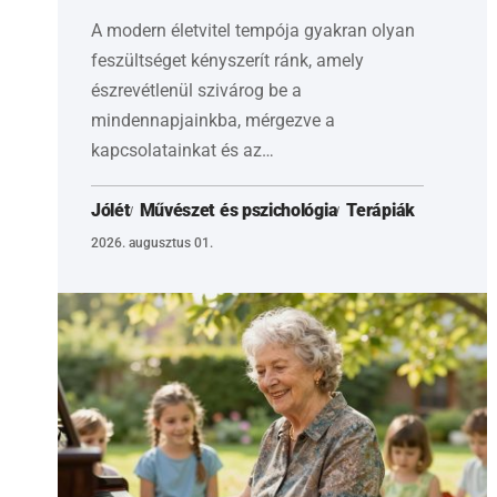
A modern életvitel tempója gyakran olyan
feszültséget kényszerít ránk, amely
észrevétlenül szivárog be a
mindennapjainkba, mérgezve a
kapcsolatainkat és az…
Jólét
Művészet és pszichológia
Terápiák
2026. augusztus 01.