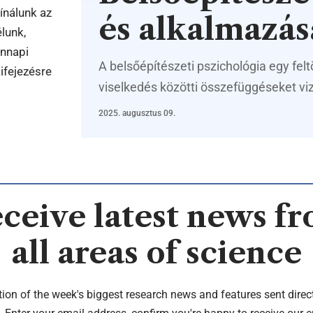
ínálunk az
és alkalmazás
lunk,
ennapi
A belsőépítészeti pszichológia egy felt
ifejezésre
viselkedés közötti összefüggéseket v
2025. augusztus 09.
ceive latest news f
all areas of science
tion of the week's biggest research news and features sent direct