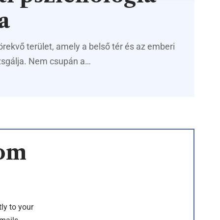
a
örekvő terület, amely a belső tér és az emberi
izsgálja. Nem csupán a…
rom
ly to your