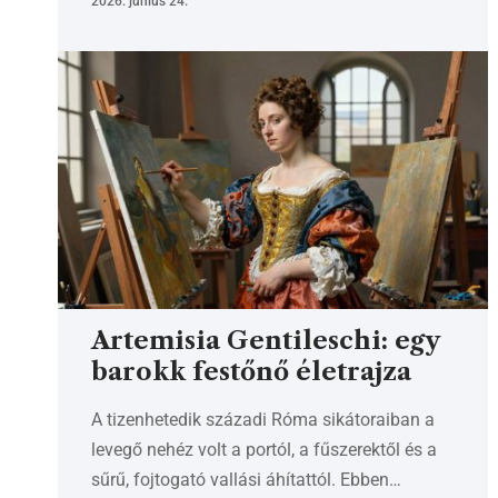
2026. június 24.
Artemisia Gentileschi: egy
barokk festőnő életrajza
A tizenhetedik századi Róma sikátoraiban a
levegő nehéz volt a portól, a fűszerektől és a
sűrű, fojtogató vallási áhítattól. Ebben…