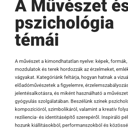
A Művészet é
pszichológia
témái
A művészet a kimondhatatlan nyelve: képek, formák,
mozdulatok és terek hordozzák az érzelmeket, emlé
vágyakat. Kategóriánk feltárja, hogyan hatnak a vizuá
előadóművészetek a figyelemre, érzelemszabályozás
jelentésalkotásra, és miként használható a művészet
gyógyulás szolgálatában. Beszélünk színek pszicholó
kompozícióról, szimbolikáról, valamint a kreatív fol
reziliencia- és identitásépítő szerepéről. Inspiráló pé
hozunk kiállításokból, performanszokból és közössé