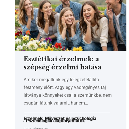
Esztétikai érzelmek: a
szépség érzelmi hatása
Amikor megállunk egy lélegzetelállító
festmény előtt, vagy egy vadregényes táj
látványa könnyeket csal a szemünkbe, nem
csupán látunk valamit, hanem…
Érzelmek
Művészet és pszichológia
Pszichológiai alapfolyamatok