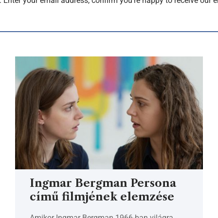
. Enter your email address, confirm you're happy to receive our e
Ingmar Bergman Persona
című filmjének elemzése
Amikor Ingmar Bergman 1966-ban világra