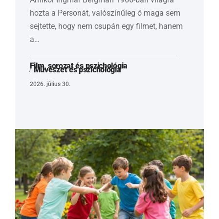
hozta a Personát, valószínűleg ő maga sem
sejtette, hogy nem csupán egy filmet, hanem
a…
Film, sorozat és pszichológia
Művészet és pszichológia
2026. július 30.