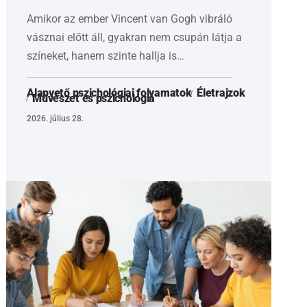
Amikor az ember Vincent van Gogh vibráló
vásznai előtt áll, gyakran nem csupán látja a
színeket, hanem szinte hallja is…
Alapvető pszichológiai folyamatok
Életrajzok
Művészet és pszichológia
2026. július 28.