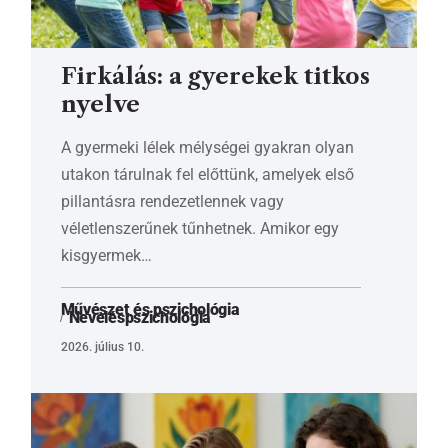
Firkálás: a gyerekek titkos
nyelve
A gyermeki lélek mélységei gyakran olyan
utakon tárulnak fel előttünk, amelyek első
pillantásra rendezetlennek vagy
véletlenszerűnek tűnhetnek. Amikor egy
kisgyermek…
Művészet és pszichológia
Neveléspszichológia
2026. július 10.