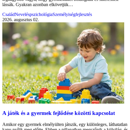
lássák. Gyakran azonban elkövetjük…
Család
Neveléspszichológia
Személyiségfejlesztés
2026. augusztus 02.
A játék és a gyermek fejlődése közötti kapcsolat
Amikor egy gyermek elmélyülten játszik, egy különleges, láthatatlan
kapu nyílik meg előtte. Ebben a pillanatban megszűnik a külvilág, és