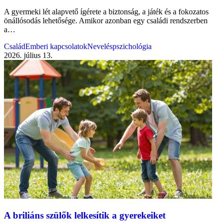
A gyermeki lét alapvető ígérete a biztonság, a játék és a fokozatos
önállósodás lehetősége. Amikor azonban egy családi rendszerben
a…
Család
Emberi kapcsolatok
Neveléspszichológia
2026. július 13.
A briliáns szülők lelkesítik a gyerekeiket