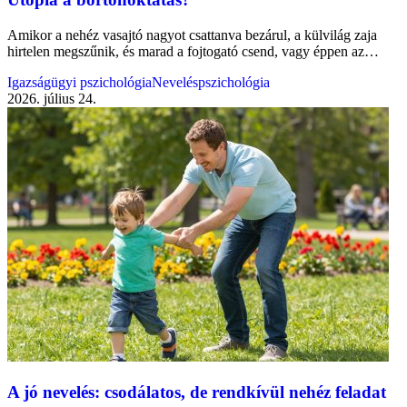
Amikor a nehéz vasajtó nagyot csattanva bezárul, a külvilág zaja
hirtelen megszűnik, és marad a fojtogató csend, vagy éppen az…
Igazságügyi pszichológia
Neveléspszichológia
2026. július 24.
A jó nevelés: csodálatos, de rendkívül nehéz feladat