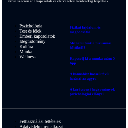
vizualizáción át a kapcsolati és életvezetési kérdésekig terjednek.
Pszichológia
Fizikai fájdalom és
Test és lélek
megbocsátás
Emberi kapcsolatok
Idegtudomány
Mit tanultunk a fukusimai
Kultúra
hősöktől?
Munka
Wellness
Kapcsolj ki a munka után: 5
tipp
A kannabisz hosszú távú
hatásai az agyra
A karácsonyi hagyományok
pszichológiai előnyei
Felhasználási feltételek
Adatvédelmi nyilatkozat