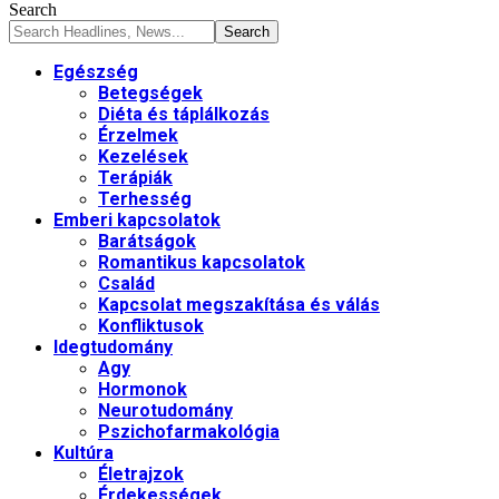
Search
Egészség
Betegségek
Diéta és táplálkozás
Érzelmek
Kezelések
Terápiák
Terhesség
Emberi kapcsolatok
Barátságok
Romantikus kapcsolatok
Család
Kapcsolat megszakítása és válás
Konfliktusok
Idegtudomány
Agy
Hormonok
Neurotudomány
Pszichofarmakológia
Kultúra
Életrajzok
Érdekességek