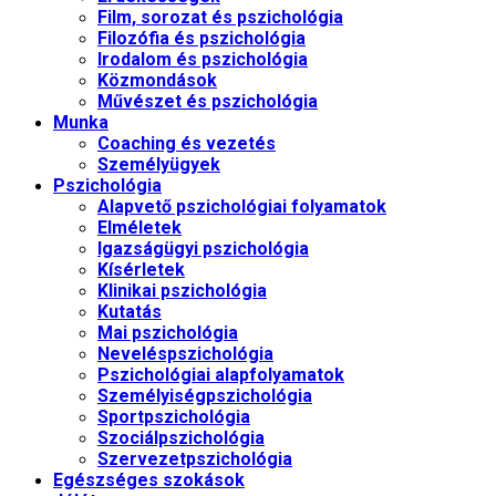
Film, sorozat és pszichológia
Filozófia és pszichológia
Irodalom és pszichológia
Közmondások
Művészet és pszichológia
Munka
Coaching és vezetés
Személyügyek
Pszichológia
Alapvető pszichológiai folyamatok
Elméletek
Igazságügyi pszichológia
Kísérletek
Klinikai pszichológia
Kutatás
Mai pszichológia
Neveléspszichológia
Pszichológiai alapfolyamatok
Személyiségpszichológia
Sportpszichológia
Szociálpszichológia
Szervezetpszichológia
Egészséges szokások