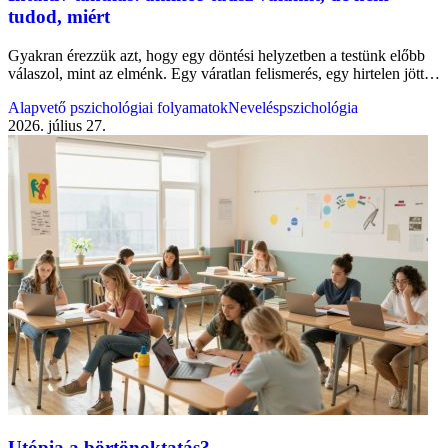
tudod, miért
Gyakran érezzük azt, hogy egy döntési helyzetben a testünk előbb
válaszol, mint az elménk. Egy váratlan felismerés, egy hirtelen jött…
Alapvető pszichológiai folyamatok
Neveléspszichológia
2026. július 27.
Utópia a börtönoktatás?