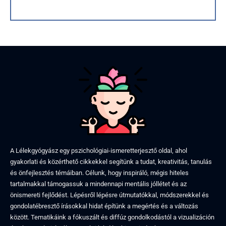
A Lélekgyógyász egy pszichológiai-ismeretterjesztő oldal, ahol
gyakorlati és közérthető cikkekkel segítünk a tudat, kreativitás, tanulás
és önfejlesztés témáiban. Célunk, hogy inspiráló, mégis hiteles
tartalmakkal támogassuk a mindennapi mentális jóllétet és az
önismereti fejlődést. Lépésről lépésre útmutatókkal, módszerekkel és
gondolatébresztő írásokkal hidat építünk a megértés és a változás
között. Tematikáink a fókuszált és diffúz gondolkodástól a vizualizáción