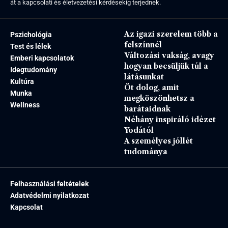
át a kapcsolati és életvezetési kérdésekig terjednek.
Az igazi szerelem több a
Pszichológia
felszínnél
Test és lélek
Változási vakság, avagy
Emberi kapcsolatok
hogyan becsüljük túl a
Idegtudomány
látásunkat
Kultúra
Öt dolog, amit
Munka
megköszönhetsz a
Wellness
barátaidnak
Néhány inspiráló idézet
Yodától
A személyes jóllét
tudománya
Felhasználási feltételek
Adatvédelmi nyilatkozat
Kapcsolat