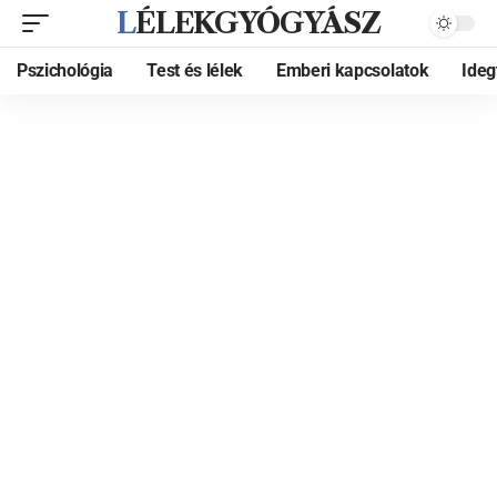
LÉLEKGYÓGYÁSZ
Pszichológia
Test és lélek
Emberi kapcsolatok
Ide