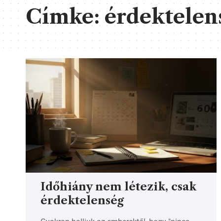
Címke:
érdektelen
Időhiány nem létezik, csak
érdektelenség