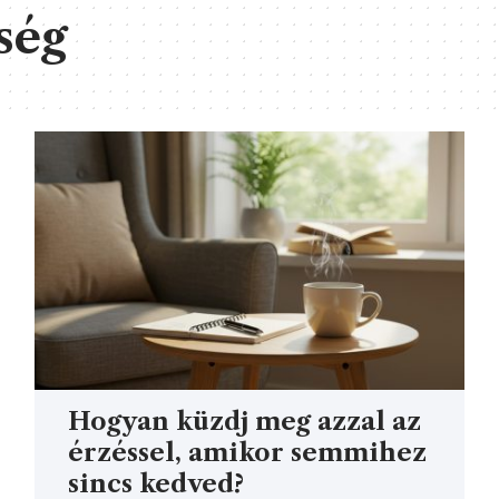
ség
Hogyan küzdj meg azzal az
érzéssel, amikor semmihez
sincs kedved?