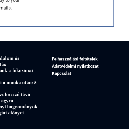
ly to your
mails.
jdalom és
Felhasználási feltételek
tás
Adatvédelmi nyilatkozat
tunk a fukusimai
Kapcsolat
i a munka után: 5
sz hosszú távú
z agyra
onyi hagyományok
iai előnyei