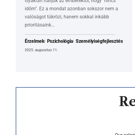
Gyakran halljuk az emberektől, hogy "nincs
időm". Ez a mondat azonban sokszor nem a
valóságot tükrözi, hanem sokkal inkább
prioritásaink…
Érzelmek
Pszichológia
Személyiségfejlesztés
2025. augusztus 11.
Re