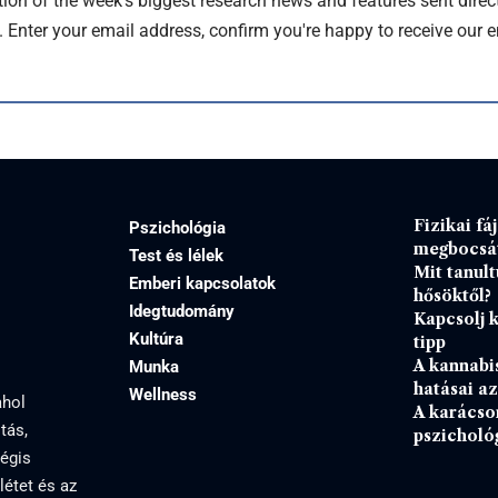
tion of the week's biggest research news and features sent direct
. Enter your email address, confirm you're happy to receive our e
Fizikai fá
Pszichológia
megbocsá
Test és lélek
Mit tanul
Emberi kapcsolatok
hősöktől?
Idegtudomány
Kapcsolj k
Kultúra
tipp
A kannabi
Munka
hatásai a
Wellness
ahol
A karács
tás,
pszichológ
mégis
létet és az