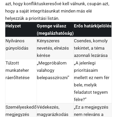
azt, hogy konfliktuskeresővé kell válnunk, csupán azt,
hogy a saját integritásunkat minden más elé
helyezzük a prioritási listán.
Helyzet
Gyenge válasz
Erős határkijelölés
(megalázhatóság)
Nyilvános
Kényszeres
Csendes, komoly
gúnyolódás
nevetés, elnézés
tekintet, a téma
kérése
azonnali lezárása
Túlzott
„Megpróbálom
„A jelenlegi
munkateher
valahogy
prioritásaim
ráerőltetése
belepasszírozni”
mellett ez nem fér
bele, melyik
feladatot tegyem
félre?”
Személyeskedő
Védekezés,
„Ez a megjegyzés
megjegyzés
magyarázkodás
nem releváns a