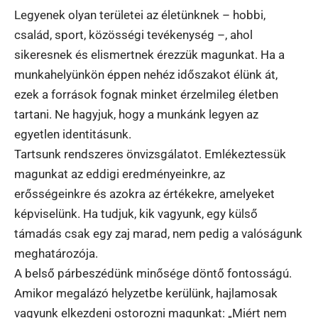
Legyenek olyan területei az életünknek – hobbi,
család, sport, közösségi tevékenység –, ahol
sikeresnek és elismertnek érezzük magunkat. Ha a
munkahelyünkön éppen nehéz időszakot élünk át,
ezek a források fognak minket érzelmileg életben
tartani. Ne hagyjuk, hogy a munkánk legyen az
egyetlen identitásunk.
Tartsunk rendszeres önvizsgálatot. Emlékeztessük
magunkat az eddigi eredményeinkre, az
erősségeinkre és azokra az értékekre, amelyeket
képviselünk. Ha tudjuk, kik vagyunk, egy külső
támadás csak egy zaj marad, nem pedig a valóságunk
meghatározója.
A belső párbeszédünk minősége döntő fontosságú.
Amikor megalázó helyzetbe kerülünk, hajlamosak
vagyunk elkezdeni ostorozni magunkat: „Miért nem