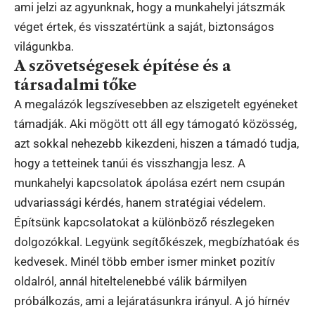
ami jelzi az agyunknak, hogy a munkahelyi játszmák
véget értek, és visszatértünk a saját, biztonságos
világunkba.
A szövetségesek építése és a
társadalmi tőke
A megalázók legszívesebben az elszigetelt egyéneket
támadják. Aki mögött ott áll egy támogató közösség,
azt sokkal nehezebb kikezdeni, hiszen a támadó tudja,
hogy a tetteinek tanúi és visszhangja lesz. A
munkahelyi kapcsolatok ápolása ezért nem csupán
udvariassági kérdés, hanem stratégiai védelem.
Építsünk kapcsolatokat a különböző részlegeken
dolgozókkal. Legyünk segítőkészek, megbízhatóak és
kedvesek. Minél több ember ismer minket pozitív
oldalról, annál hiteltelenebbé válik bármilyen
próbálkozás, ami a lejáratásunkra irányul. A jó hírnév