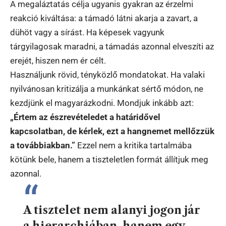
A megaláztatás célja ugyanis gyakran az érzelmi
reakció kiváltása: a támadó látni akarja a zavart, a
dühöt vagy a sírást. Ha képesek vagyunk
tárgyilagosak maradni, a támadás azonnal elveszíti az
erejét, hiszen nem ér célt.
Használjunk rövid, tényközlő mondatokat. Ha valaki
nyilvánosan kritizálja a munkánkat sértő módon, ne
kezdjünk el magyarázkodni. Mondjuk inkább azt:
„Értem az észrevételedet a határidővel
kapcsolatban, de kérlek, ezt a hangnemet mellőzzük
a továbbiakban.”
Ezzel nem a kritika tartalmába
kötünk bele, hanem a tiszteletlen formát állítjuk meg
azonnal.
A tisztelet nem alanyi jogon jár
a hierarchiában, hanem egy