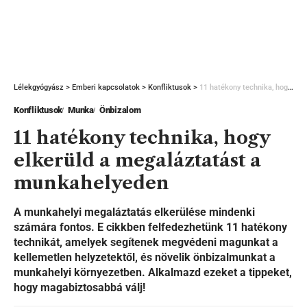
Lélekgyógyász
>
Emberi kapcsolatok
>
Konfliktusok
>
11 hatékony technika, hogy elkerüld a megaláztatást a munkahelyeden
Konfliktusok
Munka
Önbizalom
11 hatékony technika, hogy
elkerüld a megaláztatást a
munkahelyeden
A munkahelyi megaláztatás elkerülése mindenki
számára fontos. E cikkben felfedezhetünk 11 hatékony
technikát, amelyek segítenek megvédeni magunkat a
kellemetlen helyzetektől, és növelik önbizalmunkat a
munkahelyi környezetben. Alkalmazd ezeket a tippeket,
hogy magabiztosabbá válj!