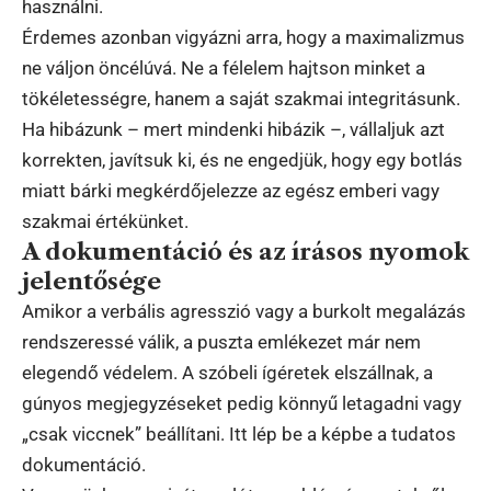
használni.
Érdemes azonban vigyázni arra, hogy a maximalizmus
ne váljon öncélúvá. Ne a félelem hajtson minket a
tökéletességre, hanem a saját szakmai integritásunk.
Ha hibázunk – mert mindenki hibázik –, vállaljuk azt
korrekten, javítsuk ki, és ne engedjük, hogy egy botlás
miatt bárki megkérdőjelezze az egész emberi vagy
szakmai értékünket.
A dokumentáció és az írásos nyomok
jelentősége
Amikor a verbális agresszió vagy a burkolt megalázás
rendszeressé válik, a puszta emlékezet már nem
elegendő védelem. A szóbeli ígéretek elszállnak, a
gúnyos megjegyzéseket pedig könnyű letagadni vagy
„csak viccnek” beállítani. Itt lép be a képbe a tudatos
dokumentáció.