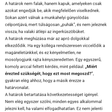
A határok nem falak, hanem kapuk, amelyeken csak
azokat engedjük be, akik megfelelően viselkednek.
Sokan azért válnak a munkahelyi gúnyolódás
célpontjává, mert túlságosan „puhák”, és nem jeleznek
vissza, ha valaki átlépi az ingerküszöbüket.
A határok meghúzása már az apró dolgokkal
elkezdődik. Ha egy kolléga rendszeresen viccelődik a
magánéletünkkel, és ez kényelmetlen, ne
mosolyogjunk rajta kényszeredetten. Egy egyszerű,
komoly arccal feltett kérdés, mint például:
„Miért
érezted szükségét, hogy ezt most megoszd?”
,
gyakran elég ahhoz, hogy a másik érezze a
határvonalat.
A határok betartatása következetességet igényel.
Nem elég egyszer szólni, minden egyes alkalommal
jelezni kell, ha valami elfogadhatatlan. Ez nem jelenti