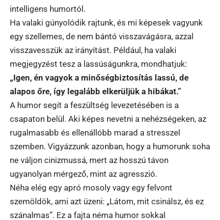
intelligens humortól.
Ha valaki gúnyolódik rajtunk, és mi képesek vagyunk
egy szellemes, de nem bántó visszavágásra, azzal
visszavesszük az irányítást. Például, ha valaki
megjegyzést tesz a lassúságunkra, mondhatjuk:
„Igen, én vagyok a minőségbiztosítás lassú, de
alapos őre, így legalább elkerüljük a hibákat.”
A humor segít a feszültség levezetésében is a
csapaton belül. Aki képes nevetni a nehézségeken, az
rugalmasabb és ellenállóbb marad a stresszel
szemben. Vigyázzunk azonban, hogy a humorunk soha
ne váljon cinizmussá, mert az hosszú távon
ugyanolyan mérgező, mint az agresszió.
Néha elég egy apró mosoly vagy egy felvont
szemöldök, ami azt üzeni: „Látom, mit csinálsz, és ez
szánalmas”. Ez a fajta néma humor sokkal