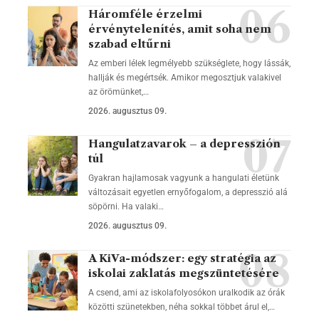
Háromféle érzelmi
érvénytelenítés, amit soha nem
szabad eltűrni
Az emberi lélek legmélyebb szükséglete, hogy lássák,
hallják és megértsék. Amikor megosztjuk valakivel
az örömünket,…
2026. augusztus 09.
Hangulatzavarok – a depresszión
túl
Gyakran hajlamosak vagyunk a hangulati életünk
változásait egyetlen ernyőfogalom, a depresszió alá
söpörni. Ha valaki…
2026. augusztus 09.
A KiVa-módszer: egy stratégia az
iskolai zaklatás megszüntetésére
A csend, ami az iskolafolyosókon uralkodik az órák
közötti szünetekben, néha sokkal többet árul el,…