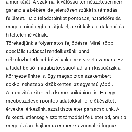
a munkáját. A szakmai kiválóság természetesen nem
garancia a békére, de jelentősen szűkíti a támadási
felületet. Ha a feladatainkat pontosan, határidőre és
magas minőségben látjuk el, a kritikák alaptalanná és
hiteltelenné válnak.
Törekedjünk a folyamatos fejlődésre. Minél több
speciális tudással rendelkezünk, annál
nélkülözhetetlenebbé válunk a szervezet számára. Ez
a tudat belső magabiztosságot ad, ami kisugárzik a
környezetünkre is. Egy magabiztos szakembert
sokkal nehezebb kizökkenteni az egyensúlyából.
A precizitás kiterjed a kommunikációra is. Ha egy
megbeszélésen pontos adatokkal, jól előkészített
érvekkel érkezünk, azzal tiszteletet parancsolunk. A
felkészületlenség viszont támadási felületet ad, amit a
megalázásra hajlamos emberek azonnal ki fognak