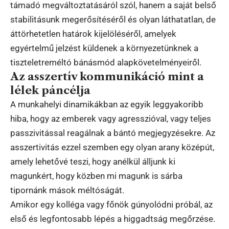
támadó megváltoztatásáról szól, hanem a saját belső
stabilitásunk megerősítéséről és olyan láthatatlan, de
áttörhetetlen határok kijelöléséről, amelyek
egyértelmű jelzést küldenek a környezetünknek a
tiszteletreméltó bánásmód alapkövetelményeiről.
Az asszertív kommunikáció mint a
lélek páncélja
A munkahelyi dinamikákban az egyik leggyakoribb
hiba, hogy az emberek vagy agresszióval, vagy teljes
passzivitással reagálnak a bántó megjegyzésekre. Az
asszertivitás ezzel szemben egy olyan arany középút,
amely lehetővé teszi, hogy anélkül álljunk ki
magunkért, hogy közben mi magunk is sárba
tipornánk mások méltóságát.
Amikor egy kolléga vagy főnök gúnyolódni próbál, az
első és legfontosabb lépés a higgadtság megőrzése.