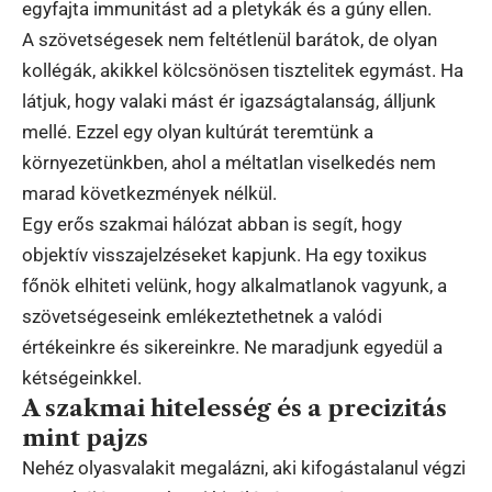
egyfajta immunitást ad a pletykák és a gúny ellen.
A szövetségesek nem feltétlenül barátok, de olyan
kollégák, akikkel kölcsönösen tisztelitek egymást. Ha
látjuk, hogy valaki mást ér igazságtalanság, álljunk
mellé. Ezzel egy olyan kultúrát teremtünk a
környezetünkben, ahol a méltatlan viselkedés nem
marad következmények nélkül.
Egy erős szakmai hálózat abban is segít, hogy
objektív visszajelzéseket kapjunk. Ha egy toxikus
főnök elhiteti velünk, hogy alkalmatlanok vagyunk, a
szövetségeseink emlékeztethetnek a valódi
értékeinkre és sikereinkre. Ne maradjunk egyedül a
kétségeinkkel.
A szakmai hitelesség és a precizitás
mint pajzs
Nehéz olyasvalakit megalázni, aki kifogástalanul végzi