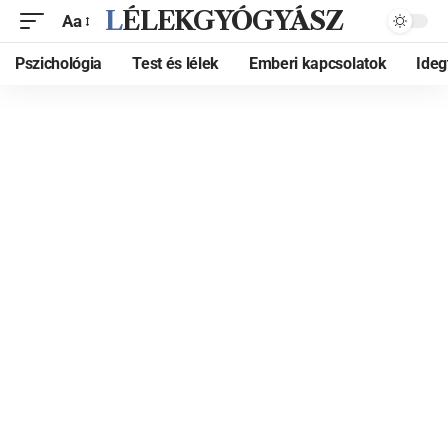
LÉLEKGYÓGYÁSZ
Aa
Pszichológia
Test és lélek
Emberi kapcsolatok
Ide