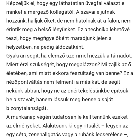
Képzeljük el, hogy egy láthatatlan üvegfal választ el
minket a mérgező kollégától. A szavai eljutnak
hozzánk, halljuk őket, de nem hatolnak át a falon, nem
érintik meg a belső lényünket. Ez a technika lehetővé
teszi, hogy megfigyelőként maradjunk jelen a
helyzetben, ne pedig áldozatként.
Gyakran segít, ha elemző szemmel nézzük a támadót.
Miért érzi szükségét, hogy megalázzon? Mi zajlik az ő
életében, ami miatt ekkora feszültség van benne? Ez a
nézőpontváltás nem felmenti a másikat, de segít
nekünk abban, hogy ne az önértékelésünkbe építsük
be a szavait, hanem lássuk meg benne a saját
bizonytalanságát.
A munkanap végén tudatosan le kell tennünk ezeket
az élményeket. Alakítsunk ki egy rituálét – legyen az
egy séta, zenehallgatás vagy a ruhánk lecserélése –,