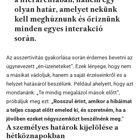
olyan határ, amelyet nekünk
kell meghúznunk és őriznünk
minden egyes interakció
során.
Az asszertivitás gyakorlása során érdemes bevetni az
úgynevezett „én-üzeneteket”. Ezek lényege, hogy nem
a másikat vádoljuk, hanem a saját érzéseinkről és a
helyzet hatásáról beszélünk. Például ahelyett, hogy azt
mondanánk: „Te mindig megalázol mások előtt”,
próbáljuk meg ezt:
„Rosszul érint, amikor a hibáimat
a teljes csapat előtt emeled ki, és szeretném, ha a
jövőben ezeket négyszemközt beszélnénk meg.”
A személyes határok kijelölése a
hétköznapokban