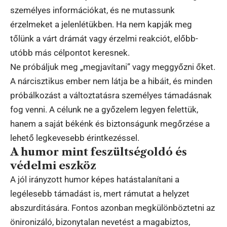
személyes információkat, és ne mutassunk
érzelmeket a jelenlétükben. Ha nem kapják meg
tőlünk a várt drámát vagy érzelmi reakciót, előbb-
utóbb más célpontot keresnek.
Ne próbáljuk meg „megjavítani” vagy meggyőzni őket.
A nárcisztikus ember nem látja be a hibáit, és minden
próbálkozást a változtatásra személyes támadásnak
fog venni. A célunk ne a győzelem legyen felettük,
hanem a saját békénk és biztonságunk megőrzése a
lehető legkevesebb érintkezéssel.
A humor mint feszültségoldó és
védelmi eszköz
A jól irányzott humor képes hatástalanítani a
legélesebb támadást is, mert rámutat a helyzet
abszurditására. Fontos azonban megkülönböztetni az
önironizáló, bizonytalan nevetést a magabiztos,