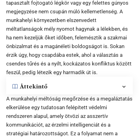
tapasztalt fojtogató légkör vagy egy felettes gúnyos
megjegyzése nem csupán múló kellemetlenség. A
munkahelyi környezetben elszenvedett
méltatlanságok mély nyomot hagynak a lélekben, és
ha nem kezeljük őket időben, felemésztik a szakmai
önbizalmat és a magánéleti boldogságot is. Sokan
érzik úgy, hogy csapdába estek, ahol a választás a
csendes tűrés és a nyílt, kockázatos konfliktus között
feszül, pedig létezik egy harmadik út is.
Áttekintő
A munkahelyi méltóság megőrzése és a megaláztatás
elkerülése egy tudatosan felépített védelmi
rendszeren alapul, amely ötvözi az asszertív
kommunikációt, az érzelmi intelligenciát és a
stratégiai határozottságot. Ez a folyamat nem a