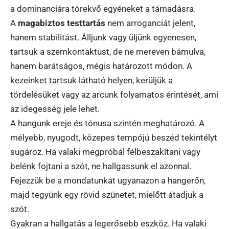
a dominanciára törekvő egyéneket a támadásra.
A
magabiztos testtartás
nem arroganciát jelent,
hanem stabilitást. Álljunk vagy üljünk egyenesen,
tartsuk a szemkontaktust, de ne mereven bámulva,
hanem barátságos, mégis határozott módon. A
kezeinket tartsuk látható helyen, kerüljük a
tördelésüket vagy az arcunk folyamatos érintését, ami
az idegesség jele lehet.
A hangunk ereje és tónusa szintén meghatározó. A
mélyebb, nyugodt, közepes tempójú beszéd tekintélyt
sugároz. Ha valaki megpróbál félbeszakítani vagy
belénk fojtani a szót, ne hallgassunk el azonnal.
Fejezzük be a mondatunkat ugyanazon a hangerőn,
majd tegyünk egy rövid szünetet, mielőtt átadjuk a
szót.
Gyakran a hallgatás a legerősebb eszköz. Ha valaki