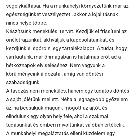
segélykiáltásai. Ha a munkahelyi környezetünk már az
egészségünket veszélyezteti, akkor a lojalitásnak
nincs helye többé.
Készítsünk menekülési tervet. Kezdjük el frissíteni az
önéletrajzunkat, aktiváljuk a kapcsolatainkat, és
kezdjünk el spórolni egy tartalékalapot. A tudat, hogy
van kiutunk, már önmagában is hatalmas erőt ad a
hétköznapok elviseléséhez. Nem vagyunk a
körülményeink áldozatai, amíg van döntési
szabadságunk.
A távozás nem menekülés, hanem egy tudatos döntés
a saját jólétünk mellett. Néha a legnagyobb győzelem
az, ha becsukjuk magunk mögött az ajtót, és
elindulunk egy olyan hely felé, ahol a szakmai
tudásunkat és emberi mivoltunkat valóban értékelik.
A munkahelyi megaláztatás elleni küzdelem egy