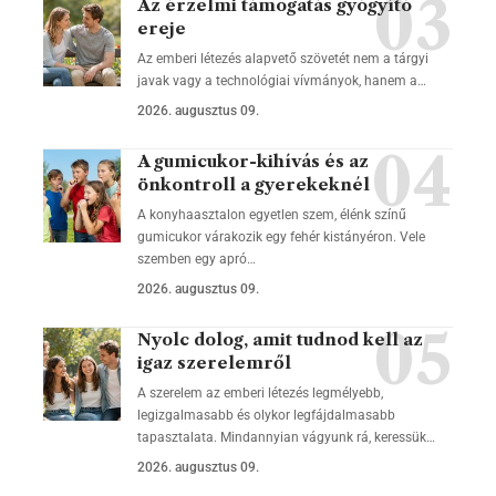
Az érzelmi támogatás gyógyító
ereje
Az emberi létezés alapvető szövetét nem a tárgyi
javak vagy a technológiai vívmányok, hanem a…
2026. augusztus 09.
A gumicukor-kihívás és az
önkontroll a gyerekeknél
A konyhaasztalon egyetlen szem, élénk színű
gumicukor várakozik egy fehér kistányéron. Vele
szemben egy apró…
2026. augusztus 09.
Nyolc dolog, amit tudnod kell az
igaz szerelemről
A szerelem az emberi létezés legmélyebb,
legizgalmasabb és olykor legfájdalmasabb
tapasztalata. Mindannyian vágyunk rá, keressük…
2026. augusztus 09.