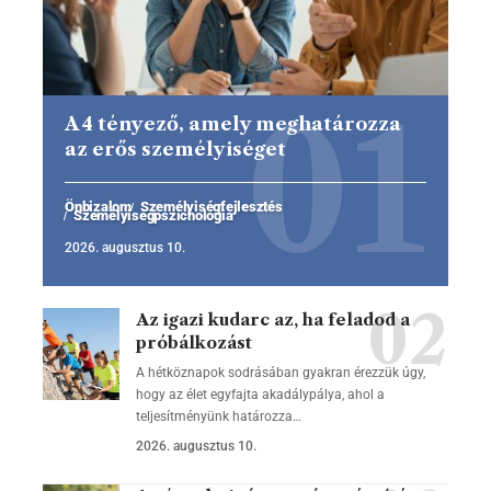
A 4 tényező, amely meghatározza
az erős személyiséget
Önbizalom
Személyiségfejlesztés
Személyiségpszichológia
2026. augusztus 10.
Az igazi kudarc az, ha feladod a
próbálkozást
A hétköznapok sodrásában gyakran érezzük úgy,
hogy az élet egyfajta akadálypálya, ahol a
teljesítményünk határozza…
2026. augusztus 10.