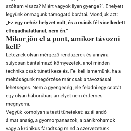
szóltam vissza? Miért vagyok ilyen gyenge?”. Ehelyett
legyünk önmagunk támogató barátai. Mondjuk azt:
„Ez egy nehéz helyzet volt, és a másik fél viselkedett
elfogadhatatlanul, nem én.”
Mikor jön el a pont, amikor távozni
kell?
Léteznek olyan mérgező rendszerek és annyira
súlyosan bántalmazó környezetek, ahol minden
technika csak tüneti kezelés. Fel kell ismernünk, ha a
méltóságunk megőrzése már csak a távozással
lehetséges. Nem a gyengeség jele feladni egy csatát
egy olyan háborúban, amelyet nem érdemes
megnyerni.
Vegyük komolyan a testi tüneteket: az állandó
álmatlanság, a gyomorpanaszok, a pánikrohamok
vagy a krónikus fáradtság mind a szervezetünk