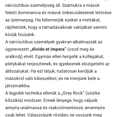
nárcisztikus személyiség áll. Számukra a mások
feletti dominancia és mások önbecsülésének letörése
az üzemanyag. Ha felismerjük ezeket a mintákat,
rájöhetünk, hogy a támadásaiknak valójában semmi
közük hozzánk.
A nárcisztikus személyek gyakran alkalmazzák az
úgynevezett
„divide et impera”
(oszd meg és
uralkodj) elvét. Egymás ellen hergelik a kollégákat,
pletykákat terjesztenek, és igyekeznek elszigetelni az
áldozatukat. Ha ezt látjuk, tudatosan kerüljük a
másokról való kibeszélést, és ne menjünk bele a
játszmáikba.
A legjobb technika ellenük a „Grey Rock” (szürke
kőszikla) módszer. Ennek lényege, hogy váljunk
annyira unalmassá és reakciómentessé, amennyire
csak lehet. Válaszoljunk röviden, ne osszunk meg