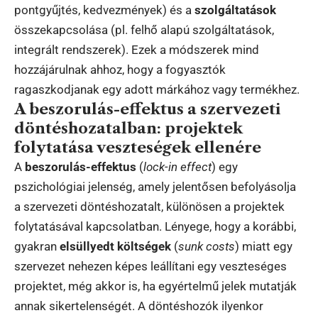
pontgyűjtés, kedvezmények) és a
szolgáltatások
összekapcsolása (pl. felhő alapú szolgáltatások,
integrált rendszerek). Ezek a módszerek mind
hozzájárulnak ahhoz, hogy a fogyasztók
ragaszkodjanak egy adott márkához vagy termékhez.
A beszorulás-effektus a szervezeti
döntéshozatalban: projektek
folytatása veszteségek ellenére
A
beszorulás-effektus
(
lock-in effect
) egy
pszichológiai jelenség, amely jelentősen befolyásolja
a szervezeti döntéshozatalt, különösen a projektek
folytatásával kapcsolatban. Lényege, hogy a korábbi,
gyakran
elsüllyedt költségek
(
sunk costs
) miatt egy
szervezet nehezen képes leállítani egy veszteséges
projektet, még akkor is, ha egyértelmű jelek mutatják
annak sikertelenségét. A döntéshozók ilyenkor