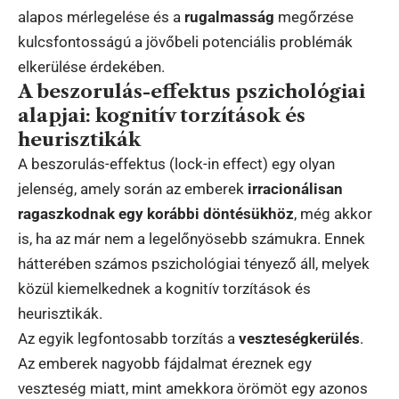
alapos mérlegelése és a
rugalmasság
megőrzése
kulcsfontosságú a jövőbeli potenciális problémák
elkerülése érdekében.
A beszorulás-effektus pszichológiai
alapjai: kognitív torzítások és
heurisztikák
A beszorulás-effektus (lock-in effect) egy olyan
jelenség, amely során az emberek
irracionálisan
ragaszkodnak egy korábbi döntésükhöz
, még akkor
is, ha az már nem a legelőnyösebb számukra. Ennek
hátterében számos pszichológiai tényező áll, melyek
közül kiemelkednek a kognitív torzítások és
heurisztikák.
Az egyik legfontosabb torzítás a
veszteségkerülés
.
Az emberek nagyobb fájdalmat éreznek egy
veszteség miatt, mint amekkora örömöt egy azonos