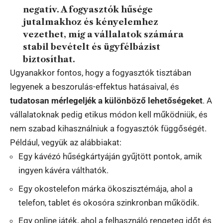
negatív. A fogyasztók hűsége
jutalmakhoz és kényelemhez
vezethet, míg a vállalatok számára
stabil bevételt és ügyfélbázist
biztosíthat.
Ugyanakkor fontos, hogy a fogyasztók tisztában
legyenek a beszorulás-effektus hatásaival, és
tudatosan mérlegeljék a különböző lehetőségeket
. A
vállalatoknak pedig etikus módon kell működniük, és
nem szabad kihasználniuk a fogyasztók függőségét.
Például, vegyük az alábbiakat:
Egy kávézó hűségkártyáján gyűjtött pontok, amik
ingyen kávéra válthatók.
Egy okostelefon márka ökoszisztémája, ahol a
telefon, tablet és okosóra szinkronban működik.
Egy online játék, ahol a felhasználó rengeteg időt és