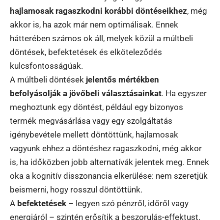
hajlamosak ragaszkodni korábbi döntéseikhez
, még
akkor is, ha azok már nem optimálisak. Ennek
hátterében számos ok áll, melyek közül a múltbeli
döntések, befektetések és elköteleződés
kulcsfontosságúak.
A múltbeli döntések
jelentős mértékben
befolyásolják a jövőbeli választásainkat
. Ha egyszer
meghoztunk egy döntést, például egy bizonyos
termék megvásárlása vagy egy szolgáltatás
igénybevétele mellett döntöttünk, hajlamosak
vagyunk ehhez a döntéshez ragaszkodni, még akkor
is, ha időközben jobb alternatívák jelentek meg. Ennek
oka a kognitív disszonancia elkerülése: nem szeretjük
beismerni, hogy rosszul döntöttünk.
A
befektetések
– legyen szó pénzről, időről vagy
energiáról – szintén erősítik a beszorulás-effektust.