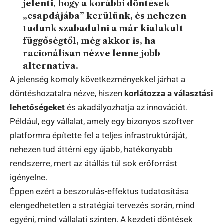
jelenti, hogy a korábbi döntések
„csapdájába” kerülünk, és nehezen
tudunk szabadulni a már kialakult
függőségtől, még akkor is, ha
racionálisan nézve lenne jobb
alternatíva.
A jelenség komoly következményekkel járhat a
döntéshozatalra nézve, hiszen
korlátozza a választási
lehetőségeket
és akadályozhatja az innovációt.
Például, egy vállalat, amely egy bizonyos szoftver
platformra építette fel a teljes infrastruktúráját,
nehezen tud áttérni egy újabb, hatékonyabb
rendszerre, mert az átállás túl sok erőforrást
igényelne.
Éppen ezért a beszorulás-effektus tudatosítása
elengedhetetlen a stratégiai tervezés során, mind
egyéni, mind vállalati szinten. A kezdeti döntések