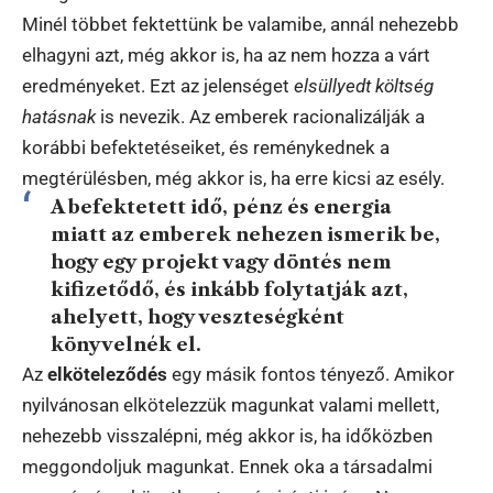
Minél többet fektettünk be valamibe, annál nehezebb
elhagyni azt, még akkor is, ha az nem hozza a várt
eredményeket. Ezt az jelenséget
elsüllyedt költség
hatásnak
is nevezik. Az emberek racionalizálják a
korábbi befektetéseiket, és reménykednek a
megtérülésben, még akkor is, ha erre kicsi az esély.
A befektetett idő, pénz és energia
miatt az emberek nehezen ismerik be,
hogy egy projekt vagy döntés nem
kifizetődő, és inkább folytatják azt,
ahelyett, hogy veszteségként
könyvelnék el.
Az
elköteleződés
egy másik fontos tényező. Amikor
nyilvánosan elkötelezzük magunkat valami mellett,
nehezebb visszalépni, még akkor is, ha időközben
meggondoljuk magunkat. Ennek oka a társadalmi