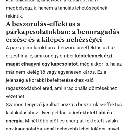
megbélyegzik, hanem a tanulás lehetőségének
tekintik.
A beszorulás-effektus a
párkapcsolatokban: a bennragadás
érzése és a kilépés nehézségei
A párkapcsolatokban a beszorulás-effektus azt az
érzést írja le, amikor egy ember
képtelennek érzi
magát elhagyni egy kapcsolatot
, még akkor is, ha az
már nem kielégítő vagy egyenesen káros. Ez a
jelenség a korábbi befektetésekhez való
ragaszkodásból ered, ami irracionális döntésekhez
vezethet.
Számos tényező járulhat hozzá a beszorulás-effektus
kialakulásához. Ilyen például a
befektetett idő és
energia
. Minél több időt és energiát fektetett valaki
egy kapcsolatba, annál nehezebb lehet kilépni, mivel