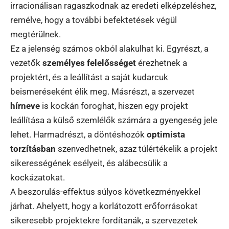
irracionálisan ragaszkodnak az eredeti elképzeléshez,
remélve, hogy a további befektetések végül
megtérülnek.
Ez a jelenség számos okból alakulhat ki. Egyrészt, a
vezetők
személyes felelősséget
érezhetnek a
projektért, és a leállítást a saját kudarcuk
beismeréseként élik meg. Másrészt, a szervezet
hírneve
is kockán foroghat, hiszen egy projekt
leállítása a külső szemlélők számára a gyengeség jele
lehet. Harmadrészt, a döntéshozók
optimista
torzításban
szenvedhetnek, azaz túlértékelik a projekt
sikerességének esélyeit, és alábecsülik a
kockázatokat.
A beszorulás-effektus súlyos következményekkel
járhat. Ahelyett, hogy a korlátozott erőforrásokat
sikeresebb projektekre fordítanák, a szervezetek