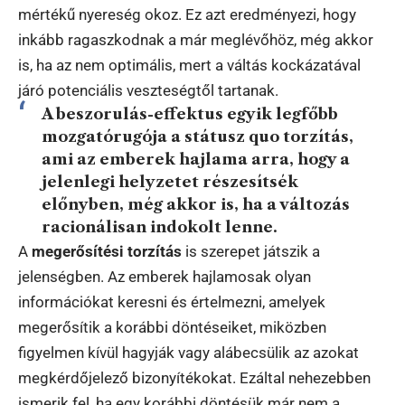
mértékű nyereség okoz. Ez azt eredményezi, hogy
inkább ragaszkodnak a már meglévőhöz, még akkor
is, ha az nem optimális, mert a váltás kockázatával
járó potenciális veszteségtől tartanak.
A beszorulás-effektus egyik legfőbb
mozgatórugója a
státusz quo torzítás
,
ami az emberek hajlama arra, hogy a
jelenlegi helyzetet részesítsék
előnyben, még akkor is, ha a változás
racionálisan indokolt lenne.
A
megerősítési torzítás
is szerepet játszik a
jelenségben. Az emberek hajlamosak olyan
információkat keresni és értelmezni, amelyek
megerősítik a korábbi döntéseiket, miközben
figyelmen kívül hagyják vagy alábecsülik az azokat
megkérdőjelező bizonyítékokat. Ezáltal nehezebben
ismerik fel, ha egy korábbi döntésük már nem a