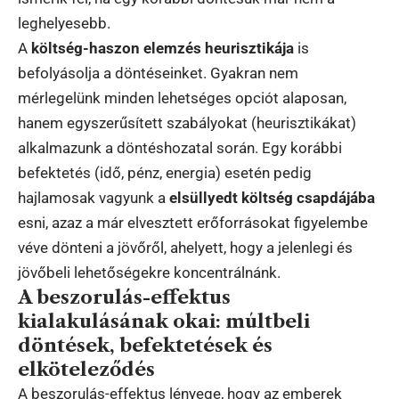
leghelyesebb.
A
költség-haszon elemzés heurisztikája
is
befolyásolja a döntéseinket. Gyakran nem
mérlegelünk minden lehetséges opciót alaposan,
hanem egyszerűsített szabályokat (heurisztikákat)
alkalmazunk a döntéshozatal során. Egy korábbi
befektetés (idő, pénz, energia) esetén pedig
hajlamosak vagyunk a
elsüllyedt költség csapdájába
esni, azaz a már elvesztett erőforrásokat figyelembe
véve dönteni a jövőről, ahelyett, hogy a jelenlegi és
jövőbeli lehetőségekre koncentrálnánk.
A beszorulás-effektus
kialakulásának okai: múltbeli
döntések, befektetések és
elköteleződés
A beszorulás-effektus lényege, hogy az emberek