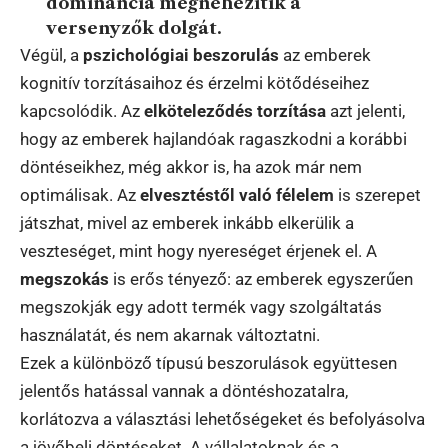
dominancia megnehezítik a
versenyzők dolgát.
Végül, a
pszichológiai beszorulás
az emberek
kognitív torzításaihoz és érzelmi kötődéseihez
kapcsolódik. Az
elköteleződés torzítása
azt jelenti,
hogy az emberek hajlandóak ragaszkodni a korábbi
döntéseikhez, még akkor is, ha azok már nem
optimálisak. Az
elvesztéstől való félelem
is szerepet
játszhat, mivel az emberek inkább elkerülik a
veszteséget, mint hogy nyereséget érjenek el. A
megszokás
is erős tényező: az emberek egyszerűen
megszokják egy adott termék vagy szolgáltatás
használatát, és nem akarnak változtatni.
Ezek a különböző típusú beszorulások együttesen
jelentős hatással vannak a döntéshozatalra,
korlátozva a választási lehetőségeket és befolyásolva
a jövőbeli döntéseket. A vállalatoknak és a