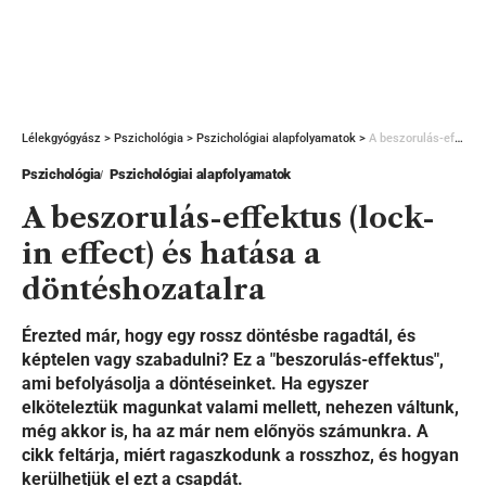
Lélekgyógyász
>
Pszichológia
>
Pszichológiai alapfolyamatok
>
A beszorulás-effektus (lock-in effect) és hatása a döntéshozatalra
Pszichológia
Pszichológiai alapfolyamatok
A beszorulás-effektus (lock-
in effect) és hatása a
döntéshozatalra
Érezted már, hogy egy rossz döntésbe ragadtál, és
képtelen vagy szabadulni? Ez a "beszorulás-effektus",
ami befolyásolja a döntéseinket. Ha egyszer
elköteleztük magunkat valami mellett, nehezen váltunk,
még akkor is, ha az már nem előnyös számunkra. A
cikk feltárja, miért ragaszkodunk a rosszhoz, és hogyan
kerülhetjük el ezt a csapdát.