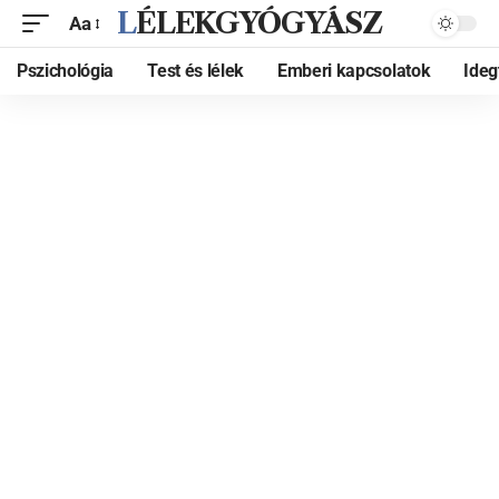
LÉLEKGYÓGYÁSZ
Aa
Pszichológia
Test és lélek
Emberi kapcsolatok
Ide