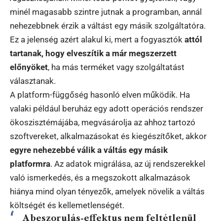
minél magasabb szintre jutnak a programban, annál
nehezebbnek érzik a váltást egy másik szolgáltatóra.
Ez a jelenség azért alakul ki, mert a fogyasztók
attól
tartanak, hogy elveszítik a már megszerzett
előnyöket
, ha más terméket vagy szolgáltatást
választanak.
A platform-függőség hasonló elven működik. Ha
valaki például beruház egy adott operációs rendszer
ökoszisztémájába, megvásárolja az ahhoz tartozó
szoftvereket, alkalmazásokat és kiegészítőket, akkor
egyre nehezebbé válik a váltás egy másik
platformra
. Az adatok migrálása, az új rendszerekkel
való ismerkedés, és a megszokott alkalmazások
hiánya mind olyan tényezők, amelyek növelik a váltás
költségét és kellemetlenségét.
A beszorulás-effektus nem feltétlenül