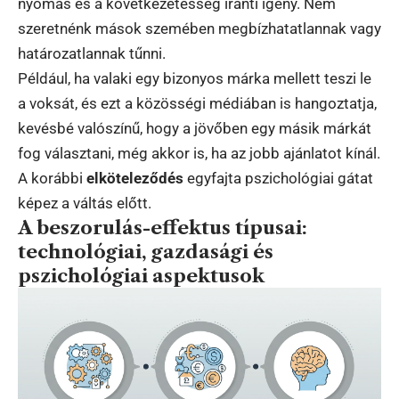
nyomás és a következetesség iránti igény. Nem
szeretnénk mások szemében megbízhatatlannak vagy
határozatlannak tűnni.
Például, ha valaki egy bizonyos márka mellett teszi le
a voksát, és ezt a közösségi médiában is hangoztatja,
kevésbé valószínű, hogy a jövőben egy másik márkát
fog választani, még akkor is, ha az jobb ajánlatot kínál.
A korábbi
elköteleződés
egyfajta pszichológiai gátat
képez a váltás előtt.
A beszorulás-effektus típusai:
technológiai, gazdasági és
pszichológiai aspektusok