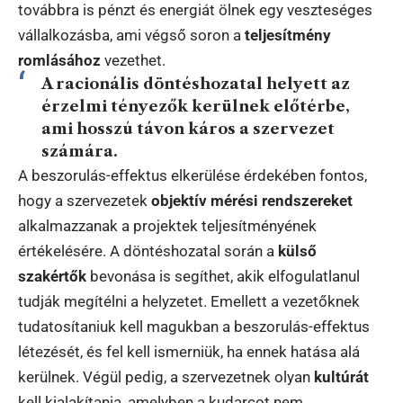
továbbra is pénzt és energiát ölnek egy veszteséges
vállalkozásba, ami végső soron a
teljesítmény
romlásához
vezethet.
A racionális döntéshozatal helyett az
érzelmi tényezők kerülnek előtérbe,
ami hosszú távon káros a szervezet
számára.
A beszorulás-effektus elkerülése érdekében fontos,
hogy a szervezetek
objektív mérési rendszereket
alkalmazzanak a projektek teljesítményének
értékelésére. A döntéshozatal során a
külső
szakértők
bevonása is segíthet, akik elfogulatlanul
tudják megítélni a helyzetet. Emellett a vezetőknek
tudatosítaniuk kell magukban a beszorulás-effektus
létezését, és fel kell ismerniük, ha ennek hatása alá
kerülnek. Végül pedig, a szervezetnek olyan
kultúrát
kell kialakítania, amelyben a kudarcot nem