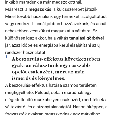
inkább maradunk a már megszokottnál.
Másrészt, a
megszokás
is kulcsszerepet játszik.
Minél tovább használunk egy terméket, szolgáltatást
vagy rendszert, annál jobban hozzászokunk, és annál
nehezebben vesszük rá magunkat a váltásra. Ez
különösen igaz akkor, ha a váltás
tanulási görbével
jár, azaz időbe és energiába kerül elsajátítani az új
rendszer használatát.
A beszorulás-effektus következtében
gyakran választunk egy rosszabb
opciót csak azért, mert az már
ismerős és kényelmes.
A beszorulás-effektus hatása számos területen
megfigyelhető. Például, sokan maradnak egy
elégedetlenítő munkahelyen csak azért, mert félnek a
változástól és a bizonytalanságtól. Hasonlóképpen, a
fogyasztók gyakran ragaszkodnak egy márkához,