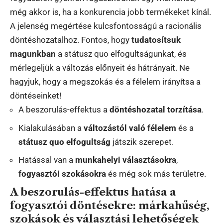
még akkor is, ha a konkurencia jobb termékeket kínál.
A jelenség megértése kulcsfontosságú a racionális
döntéshozatalhoz. Fontos, hogy
tudatosítsuk
magunkban
a státusz quo elfogultságunkat, és
mérlegeljük a változás előnyeit és hátrányait. Ne
hagyjuk, hogy a megszokás és a félelem irányítsa a
döntéseinket!
A beszorulás-effektus a
döntéshozatal torzítása
.
Kialakulásában a
változástól való félelem
és a
státusz quo elfogultság
játszik szerepet.
Hatással van a
munkahelyi választásokra
,
fogyasztói szokásokra
és még sok más területre.
A beszorulás-effektus hatása a
fogyasztói döntésekre: márkahűség,
szokások és választási lehetőségek