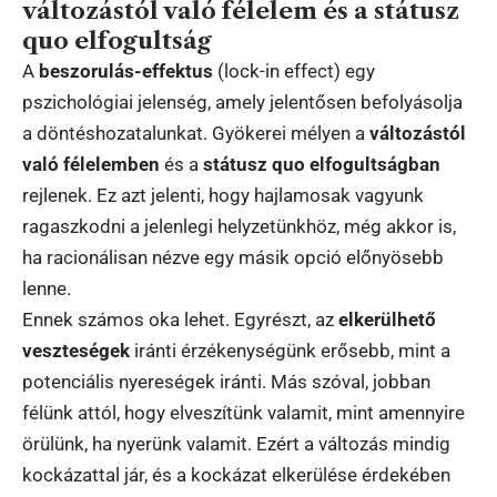
változástól való félelem és a státusz
quo elfogultság
A
beszorulás-effektus
(lock-in effect) egy
pszichológiai jelenség, amely jelentősen befolyásolja
a döntéshozatalunkat. Gyökerei mélyen a
változástól
való félelemben
és a
státusz quo elfogultságban
rejlenek. Ez azt jelenti, hogy hajlamosak vagyunk
ragaszkodni a jelenlegi helyzetünkhöz, még akkor is,
ha racionálisan nézve egy másik opció előnyösebb
lenne.
Ennek számos oka lehet. Egyrészt, az
elkerülhető
veszteségek
iránti érzékenységünk erősebb, mint a
potenciális nyereségek iránti. Más szóval, jobban
félünk attól, hogy elveszítünk valamit, mint amennyire
örülünk, ha nyerünk valamit. Ezért a változás mindig
kockázattal jár, és a kockázat elkerülése érdekében