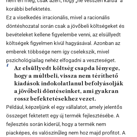
nem éri meg, csak azért, hogy „ne vesszen kárba” a
korábbi befektetés.
Ez a viselkedés irracionális, mivel a racionális
döntéshozatal során csak a jövőbeli költségeket és
bevételeket kellene figyelembe venni, az elsüllyedt
költségek figyelmen kívül hagyásával. Azonban az
emberek többsége nem így cselekszik, mivel
pszichológiailag nehéz elfogadni a veszteséget.
Az elsüllyedt költség csapda lényege,
hogy a múltbeli, vissza nem téríthető
kiadások indokolatlanul befolyásolják
a jövőbeli döntéseinket, ami gyakran
rossz befektetésekhez vezet.
Például, képzeljünk el egy vállalatot, amely jelentős
összeget fektetett egy új termék fejlesztésébe. A
fejlesztés során kiderül, hogy a termék nem
piacképes, és valószínűleg nem hoz majd profitot. A