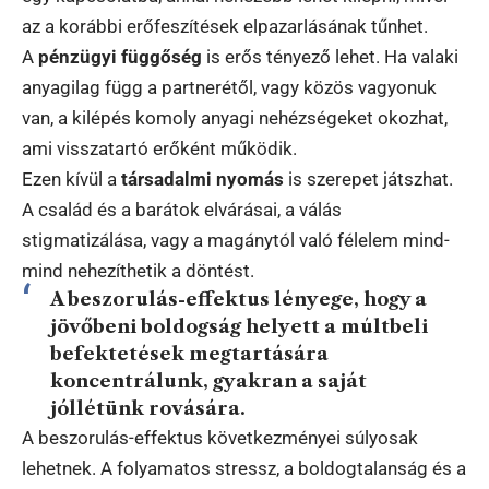
az a korábbi erőfeszítések elpazarlásának tűnhet.
A
pénzügyi függőség
is erős tényező lehet. Ha valaki
anyagilag függ a partnerétől, vagy közös vagyonuk
van, a kilépés komoly anyagi nehézségeket okozhat,
ami visszatartó erőként működik.
Ezen kívül a
társadalmi nyomás
is szerepet játszhat.
A család és a barátok elvárásai, a válás
stigmatizálása, vagy a magánytól való félelem mind-
mind nehezíthetik a döntést.
A beszorulás-effektus lényege, hogy a
jövőbeni boldogság helyett a múltbeli
befektetések megtartására
koncentrálunk, gyakran a saját
jóllétünk rovására.
A beszorulás-effektus következményei súlyosak
lehetnek. A folyamatos stressz, a boldogtalanság és a