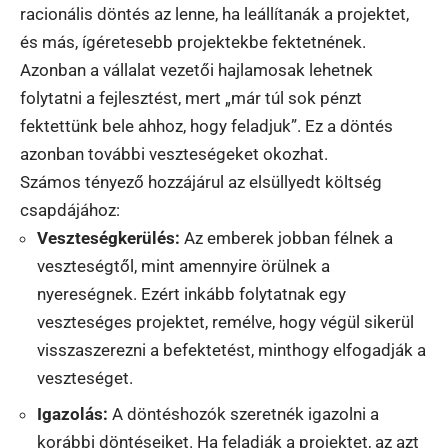
racionális döntés az lenne, ha leállítanák a projektet,
és más, ígéretesebb projektekbe fektetnének.
Azonban a vállalat vezetői hajlamosak lehetnek
folytatni a fejlesztést, mert „már túl sok pénzt
fektettünk bele ahhoz, hogy feladjuk”. Ez a döntés
azonban további veszteségeket okozhat.
Számos tényező hozzájárul az elsüllyedt költség
csapdájához:
Veszteségkerülés:
Az emberek jobban félnek a
veszteségtől, mint amennyire örülnek a
nyereségnek. Ezért inkább folytatnak egy
veszteséges projektet, remélve, hogy végül sikerül
visszaszerezni a befektetést, minthogy elfogadják a
veszteséget.
Igazolás:
A döntéshozók szeretnék igazolni a
korábbi döntéseiket. Ha feladják a projektet, az azt