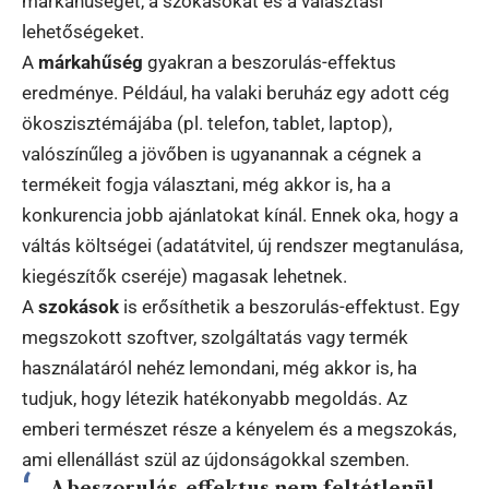
márkahűséget, a szokásokat és a választási
lehetőségeket.
A
márkahűség
gyakran a beszorulás-effektus
eredménye. Például, ha valaki beruház egy adott cég
ökoszisztémájába (pl. telefon, tablet, laptop),
valószínűleg a jövőben is ugyanannak a cégnek a
termékeit fogja választani, még akkor is, ha a
konkurencia jobb ajánlatokat kínál. Ennek oka, hogy a
váltás költségei (adatátvitel, új rendszer megtanulása,
kiegészítők cseréje) magasak lehetnek.
A
szokások
is erősíthetik a beszorulás-effektust. Egy
megszokott szoftver, szolgáltatás vagy termék
használatáról nehéz lemondani, még akkor is, ha
tudjuk, hogy létezik hatékonyabb megoldás. Az
emberi természet része a kényelem és a megszokás,
ami ellenállást szül az újdonságokkal szemben.
A beszorulás-effektus nem feltétlenül