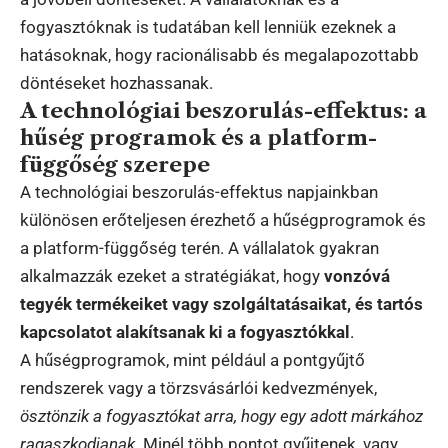
fogyasztóknak is tudatában kell lenniük ezeknek a
hatásoknak, hogy racionálisabb és megalapozottabb
döntéseket hozhassanak.
A technológiai beszorulás-effektus: a
hűség programok és a platform-
függőség szerepe
A technológiai beszorulás-effektus napjainkban
különösen erőteljesen érezhető a hűségprogramok és
a platform-függőség terén. A vállalatok gyakran
alkalmazzák ezeket a stratégiákat, hogy
vonzóvá
tegyék termékeiket vagy szolgáltatásaikat, és tartós
kapcsolatot alakítsanak ki a fogyasztókkal
.
A hűségprogramok, mint például a pontgyűjtő
rendszerek vagy a törzsvásárlói kedvezmények,
ösztönzik a fogyasztókat arra, hogy egy adott márkához
ragaszkodjanak
. Minél több pontot gyűjtenek, vagy