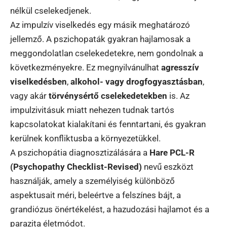
nélkül cselekedjenek.
Az impulzív viselkedés egy másik meghatározó
jellemző. A pszichopaták gyakran hajlamosak a
meggondolatlan cselekedetekre, nem gondolnak a
következményekre. Ez megnyilvánulhat
agresszív
viselkedésben
,
alkohol- vagy drogfogyasztásban
,
vagy akár
törvénysértő cselekedetekben
is. Az
impulzivitásuk miatt nehezen tudnak tartós
kapcsolatokat kialakítani és fenntartani, és gyakran
kerülnek konfliktusba a környezetükkel.
A pszichopátia diagnosztizálására a
Hare PCL-R
(Psychopathy Checklist-Revised)
nevű eszközt
használják, amely a személyiség különböző
aspektusait méri, beleértve a felszínes bájt, a
grandiózus önértékelést, a hazudozási hajlamot és a
parazita életmódot.