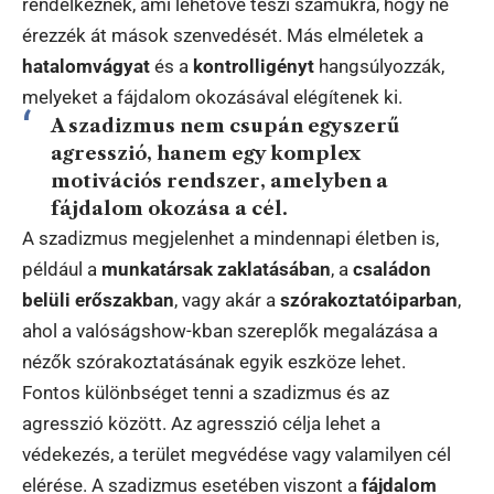
rendelkeznek, ami lehetővé teszi számukra, hogy ne
érezzék át mások szenvedését. Más elméletek a
hatalomvágyat
és a
kontrolligényt
hangsúlyozzák,
melyeket a fájdalom okozásával elégítenek ki.
A szadizmus nem csupán egyszerű
agresszió, hanem egy komplex
motivációs rendszer, amelyben a
fájdalom okozása a cél.
A szadizmus megjelenhet a mindennapi életben is,
például a
munkatársak zaklatásában
, a
családon
belüli erőszakban
, vagy akár a
szórakoztatóiparban
,
ahol a valóságshow-kban szereplők megalázása a
nézők szórakoztatásának egyik eszköze lehet.
Fontos különbséget tenni a szadizmus és az
agresszió között. Az agresszió célja lehet a
védekezés, a terület megvédése vagy valamilyen cél
elérése. A szadizmus esetében viszont a
fájdalom