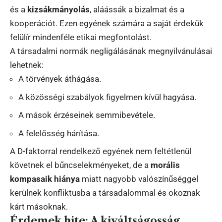
és a
kizsákmányolás
, aláássák a bizalmat és a
kooperációt. Ezen egyének számára a saját érdekük
felülír mindenféle etikai megfontolást.
A társadalmi normák negligálásának megnyilvánulásai
lehetnek:
A törvények áthágása.
A közösségi szabályok figyelmen kívül hagyása.
A mások érzéseinek semmibevétele.
A felelősség hárítása.
A D-faktorral rendelkező egyének nem feltétlenül
követnek el bűncselekményeket, de a
morális
kompasaik hiánya
miatt nagyobb valószínűséggel
kerülnek konfliktusba a társadalommal és okoznak
kárt másoknak.
Érdemek hite: A kiváltságosság