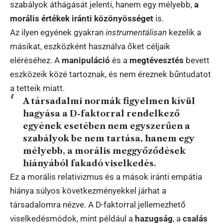
szabályok áthágását jelenti, hanem egy mélyebb,
a
morális értékek iránti közönyösséget
is.
Az ilyen egyének gyakran
instrumentálisan
kezelik a
másikat, eszközként használva őket céljaik
eléréséhez. A
manipuláció
és a
megtévesztés
bevett
eszközeik közé tartoznak, és nem éreznek bűntudatot
a tetteik miatt.
A társadalmi normák figyelmen kívül
hagyása a D-faktorral rendelkező
egyének esetében nem egyszerűen a
szabályok be nem tartása, hanem egy
mélyebb, a morális meggyőződések
hiányából fakadó viselkedés.
Ez a morális relativizmus és a mások iránti empátia
hiánya súlyos következményekkel járhat a
társadalomra nézve. A D-faktorral jellemezhető
viselkedésmódok, mint például a
hazugság
, a
csalás