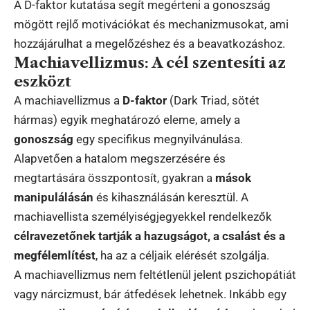
A D-faktor kutatása segít megérteni a gonoszság
mögött rejlő motivációkat és mechanizmusokat, ami
hozzájárulhat a megelőzéshez és a beavatkozáshoz.
Machiavellizmus: A cél szentesíti az
eszközt
A machiavellizmus a
D-faktor
(Dark Triad, sötét
hármas) egyik meghatározó eleme, amely a
gonoszság
egy specifikus megnyilvánulása.
Alapvetően a hatalom megszerzésére és
megtartására összpontosít, gyakran a
mások
manipulálásán
és kihasználásán keresztül. A
machiavellista személyiségjegyekkel rendelkezők
célravezetőnek tartják a hazugságot, a csalást és a
megfélemlítést
, ha az a céljaik elérését szolgálja.
A machiavellizmus nem feltétlenül jelent pszichopátiát
vagy nárcizmust, bár átfedések lehetnek. Inkább egy