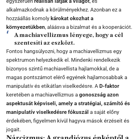
egyszerűen
reálisan látják a világot
, és
alkalmazkodnak a körülményekhez. Azonban ez a
hozzáállás komoly
károkat okozhat a
környezetükben
, aláásva a bizalmat és a kooperációt.
A machiavellizmus lényege, hogy a cél
szentesíti az eszközt.
Fontos hangsúlyozni, hogy a machiavellizmus egy
spektrumon helyezkedik el. Mindenki rendelkezik
bizonyos szintű machiavellista hajlamokkal, de a
magas pontszámot elérő egyének hajlamosabbak a
manipulatív és etikátlan viselkedésre. A
D-faktor
keretében a machiavellizmus a
gonoszság azon
aspektusát képviseli, amely a stratégiai, számító és
manipulatív viselkedésre fókuszál
a saját előny
érdekében, figyelmen kívül hagyva mások érzéseit és
jogait.
Nárcizmus: A grandiózus énképtől a