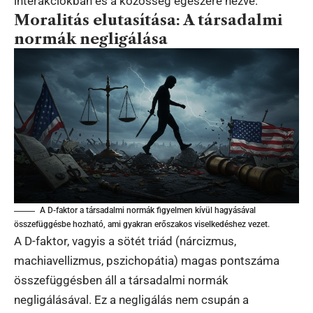
interakciókban és a közösség egészére nézve.
Moralitás elutasítása: A társadalmi
normák negligálása
A D-faktor a társadalmi normák figyelmen kívül hagyásával
összefüggésbe hozható, ami gyakran erőszakos viselkedéshez vezet.
A D-faktor, vagyis a sötét triád (nárcizmus,
machiavellizmus, pszichopátia) magas pontszáma
összefüggésben áll a társadalmi normák
negligálásával. Ez a negligálás nem csupán a