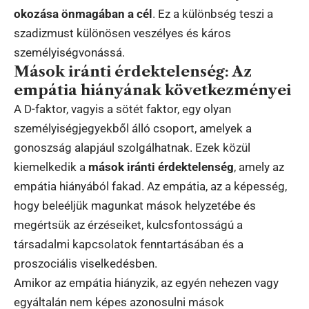
okozása önmagában a cél
. Ez a különbség teszi a
szadizmust különösen veszélyes és káros
személyiségvonássá.
Mások iránti érdektelenség: Az
empátia hiányának következményei
A D-faktor, vagyis a sötét faktor, egy olyan
személyiségjegyekből álló csoport, amelyek a
gonoszság alapjául szolgálhatnak. Ezek közül
kiemelkedik a
mások iránti érdektelenség
, amely az
empátia hiányából fakad. Az empátia, az a képesség,
hogy beleéljük magunkat mások helyzetébe és
megértsük az érzéseiket, kulcsfontosságú a
társadalmi kapcsolatok fenntartásában és a
proszociális viselkedésben.
Amikor az empátia hiányzik, az egyén nehezen vagy
egyáltalán nem képes azonosulni mások