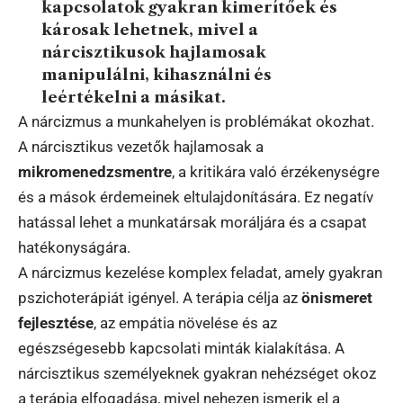
kapcsolatok gyakran kimerítőek és
károsak lehetnek, mivel a
nárcisztikusok hajlamosak
manipulálni, kihasználni és
leértékelni a másikat.
A nárcizmus a munkahelyen is problémákat okozhat.
A nárcisztikus vezetők hajlamosak a
mikromenedzsmentre
, a kritikára való érzékenységre
és a mások érdemeinek eltulajdonítására. Ez negatív
hatással lehet a munkatársak moráljára és a csapat
hatékonyságára.
A nárcizmus kezelése komplex feladat, amely gyakran
pszichoterápiát igényel. A terápia célja az
önismeret
fejlesztése
, az empátia növelése és az
egészségesebb kapcsolati minták kialakítása. A
nárcisztikus személyeknek gyakran nehézséget okoz
a terápia elfogadása, mivel nehezen ismerik el a