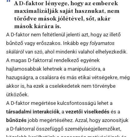
A D-faktor lényege, hogy az emberek
maximalizálják saját hasznukat, nem
törődve mások jólétével, sőt, akár
mások kárára is.
A D-faktor nem feltétlenül jelenti azt, hogy az illető
bűnöző vagy erőszakos. Inkább egy
folyamatos
skáláról
van szó, ahol mindenki valahol elhelyezkedik.
A magas D-faktorral rendelkező egyének
hajlamosabbak lehetnek a manipulációra, a
hazugságra, a csalásra és más etikai vétségekre, még
akkor is, ha ezek a cselekedetek nem törvénybe
ütközőek.
A D-faktor megértése kulcsfontosságú lehet a
társadalmi interakciók
, a
vezetői viselkedés
és a
bűnözés
jobb megértéséhez. Azzal, hogy azonosítjuk
a D-faktorral összefüggő személyiségjellemzőket,