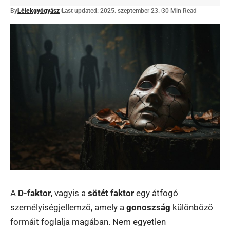
By
Lélekgyógyász
Last updated: 2025. szeptember 23.
30 Min Read
A
D-faktor
, vagyis a
sötét faktor
egy átfogó
személyiségjellemző, amely a
gonoszság
különböző
formáit foglalja magában. Nem egyetlen