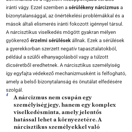
iránti vágy. Ezzel szemben a
sérülékeny nárcizmus
a
bizonytalansággal, az önértékelési problémákkal és a
mások általi elismerés iránti fokozott igénnyel társul.
A nárcisztikus viselkedés mögött gyakran mélyen
gyökerező
érzelmi sérülések
állnak. Ezek a sérülések
a gyerekkorban szerzett negatív tapasztalatokból,
például a szülői elhanyagolásból vagy a túlzott
dicséretből eredhetnek. A nárcisztikus személyiség
így egyfajta védekező mechanizmusként is felfogható,
amely a belső bizonytalanság és önutálat elfedésére
szolgál.
A nárcizmus nem csupán egy
személyiségjegy, hanem egy komplex
viselkedésminta, amely jelentős
hatással lehet a környezetére. A
nárcisztikus személyekkel való