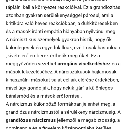
táplálni kell a környezet reakcióival. Ez a grandiozitás
azonban gyakran sérülékenységgel párosul, ami a
kritikára való heves reakciókban, a dühkitörésekben
és a mások iránti empátia hiányában nyilvánul meg.
A nárcisztikus személyek gyakran hiszik, hogy ők
különlegesek és egyedülállóak, ezért csak hasonlóan
„kivételes” emberek érthetik meg őket. Ez a
meggyőződés vezethet
arrogáns viselkedéshez
és a
mások lekezeléséhez. A nárcisztikusok hajlamosak
kihasználni másokat saját céljaik elérése érdekében,
mivel úgy gondolják, hogy nekik „jár” a különleges
bánásmód és a mások erőforrásai.
A nárcizmus különböző formákban jelenhet meg, a
grandiózus nárcizmustól a sérülékeny nárcizmusig. A
grandiózus nárcizmus
jellemzői a magabiztosság, a
dominancia és a figyelem középpontjába kerülés