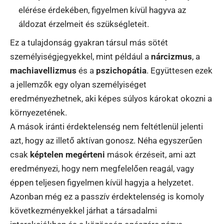
elérése érdekében, figyelmen kívül hagyva az
áldozat érzelmeit és szükségleteit.
Ez a tulajdonság gyakran társul más sötét
személyiségjegyekkel, mint például a
nárcizmus
, a
machiavellizmus
és a
pszichopátia
. Együttesen ezek
a jellemzők egy olyan személyiséget
eredményezhetnek, aki képes súlyos károkat okozni a
környezetének.
A mások iránti érdektelenség nem feltétlenül jelenti
azt, hogy az illető aktívan gonosz. Néha egyszerűen
csak
képtelen megérteni
mások érzéseit, ami azt
eredményezi, hogy nem megfelelően reagál, vagy
éppen teljesen figyelmen kívül hagyja a helyzetet.
Azonban még ez a passzív érdektelenség is komoly
következményekkel járhat a társadalmi