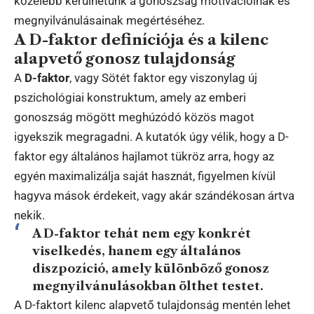
közelebb kerülhetünk a gonoszság motivációinak és
megnyilvánulásainak megértéséhez.
A D-faktor definíciója és a kilenc
alapvető gonosz tulajdonság
A
D-faktor
, vagy Sötét faktor egy viszonylag új
pszichológiai konstruktum, amely az emberi
gonoszság mögött meghúzódó közös magot
igyekszik megragadni. A kutatók úgy vélik, hogy a D-
faktor egy általános hajlamot tükröz arra, hogy az
egyén maximalizálja saját hasznát, figyelmen kívül
hagyva mások érdekeit, vagy akár szándékosan ártva
nekik.
A D-faktor tehát nem egy konkrét
viselkedés, hanem egy általános
diszpozíció, amely különböző gonosz
megnyilvánulásokban ölthet testet.
A D-faktort kilenc alapvető tulajdonság mentén lehet