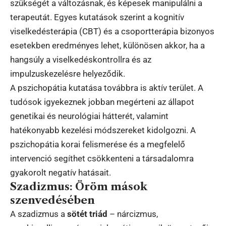
szükségét a változásnak, és képesek manipulálni a
terapeutát. Egyes kutatások szerint a kognitív
viselkedésterápia (CBT) és a csoportterápia bizonyos
esetekben eredményes lehet, különösen akkor, ha a
hangsúly a viselkedéskontrollra és az
impulzuskezelésre helyeződik.
A pszichopátia kutatása továbbra is aktív terület. A
tudósok igyekeznek jobban megérteni az állapot
genetikai és neurológiai hátterét, valamint
hatékonyabb kezelési módszereket kidolgozni. A
pszichopátia korai felismerése és a megfelelő
intervenció segíthet csökkenteni a társadalomra
gyakorolt negatív hatásait.
Szadizmus: Öröm mások
szenvedésében
A szadizmus a
sötét triád
– nárcizmus,