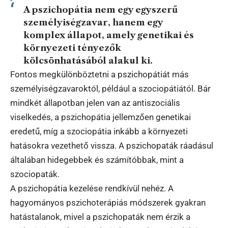
A pszichopátia nem egy egyszerű
személyiségzavar, hanem egy
komplex állapot, amely genetikai és
környezeti tényezők
kölcsönhatásából alakul ki.
Fontos megkülönböztetni a pszichopátiát más
személyiségzavaroktól, például a szociopátiától. Bár
mindkét állapotban jelen van az antiszociális
viselkedés, a pszichopátia jellemzően genetikai
eredetű, míg a szociopátia inkább a környezeti
hatásokra vezethető vissza. A pszichopaták ráadásul
általában hidegebbek és számítóbbak, mint a
szociopaták.
A pszichopátia kezelése rendkívül nehéz. A
hagyományos pszichoterápiás módszerek gyakran
hatástalanok, mivel a pszichopaták nem érzik a