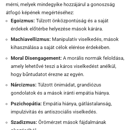
mérni, melyek mindegyike hozzájárul a gonoszság
átfogó képének megértéséhez:
Egoizmus:
Túlzott önközpontúság és a saját
érdekek előtérbe helyezése mások kárára.
Machiavellizmus:
Manipulatív viselkedés, mások
kihasználása a saját célok elérése érdekében.
Moral Disengagement:
A morális normák feloldása,
amely lehetővé teszi a káros viselkedést anélkül,
hogy bűntudatot érezne az egyén.
Nárcizmus:
Túlzott önimádat, grandiózus
gondolatok és a mások iránti empátia hiánya.
Pszichopátia:
Empátia hiánya, gátlástalanság,
impulzivitás és antiszociális viselkedés.
Szadizmus:
Örömérzet mások fájdalmának