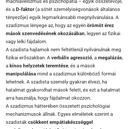
machiavellizmus és pszichopátia – egyik összetevője,
és a
D-faktor
(a sötét személyiségvonások általános
tényezője) egyik legmarkánsabb megnyilvánulása. A
szadizmus lényege az, hogy az egyén
örömöt érez
mások szenvedésének okozásában
, legyen az fizikai
vagy lelki fájdalom.
A szadista hajlamok nem feltétlenül nyilvánulnak meg
fizikai erőszakban. A
verbális agresszió
, a
megalázás
,
a
kínos helyzetek teremtése
, és a mások
manipulálása
mind a szadizmus különböző formái
lehetnek. A szadista személy gyakran élvezi, ha
hatalmat gyakorolhat mások felett, és ezt a hatalmat
arra használja, hogy fájdalmat okozzon.
A szadizmus hátterében összetett pszichológiai
mechanizmusok állnak. Egyes elméletek szerint a
szadisták
csökkent empátiakészséggel