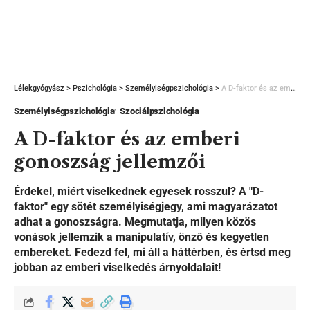
Lélekgyógyász
>
Pszichológia
>
Személyiségpszichológia
>
A D-faktor és az emberi gonoszság jellemzői
Személyiségpszichológia
Szociálpszichológia
A D-faktor és az emberi
gonoszság jellemzői
Érdekel, miért viselkednek egyesek rosszul? A "D-
faktor" egy sötét személyiségjegy, ami magyarázatot
adhat a gonoszságra. Megmutatja, milyen közös
vonások jellemzik a manipulatív, önző és kegyetlen
embereket. Fedezd fel, mi áll a háttérben, és értsd meg
jobban az emberi viselkedés árnyoldalait!