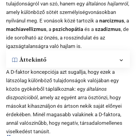
tulajdonságról van szó, hanem egy
általános hajlamról
,
amely különböző sötét személyiségvonásokban
nyilvánul meg. E vonások közé tartozik a
narcizmus
, a
machiavellizmus
, a
pszichopátia
és a
szadizmus
, de
ide sorolható az önzés, a rosszindulat és az
igazságtalanságra való hajlam is.
Áttekintő
A D-faktor koncepciója azt sugallja, hogy ezek a
látszólag különböző tulajdonságok valójában egy
közös gyökérből táplálkoznak: egy
általános
diszpozícióból
, amely az egyént arra ösztönzi, hogy
másokat kihasználjon és ártson nekik saját előnyei
érdekében. Minél magasabb valakinek a D-faktora,
annál valószínűbb, hogy negatív, társadalomellenes
viselkedést tanúsít.