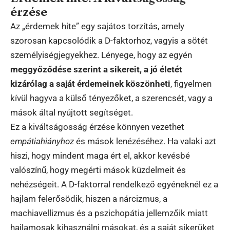
érzése
Az „érdemek hite” egy sajátos torzítás, amely
szorosan kapcsolódik a D-faktorhoz, vagyis a sötét
személyiségjegyekhez. Lényege, hogy az egyén
meggyőződése szerint a sikereit, a jó életét
kizárólag a saját érdemeinek köszönheti
, figyelmen
kívül hagyva a külső tényezőket, a szerencsét, vagy a
mások által nyújtott segítséget.
Ez a kiváltságosság érzése könnyen vezethet
empátiahiányhoz
és mások lenézéséhez. Ha valaki azt
hiszi, hogy mindent maga ért el, akkor kevésbé
valószínű, hogy megérti mások küzdelmeit és
nehézségeit. A D-faktorral rendelkező egyéneknél ez a
hajlam felerősödik, hiszen a nárcizmus, a
machiavellizmus és a pszichopátia jellemzőik miatt
hajlamosak kihasználni másokat, és a saját sikerüket