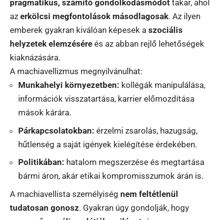
pragmatikus, számító gondolkodásmódot
takar, ahol
az
erkölcsi megfontolások másodlagosak
. Az ilyen
emberek gyakran kiválóan képesek a
szociális
helyzetek elemzésére
és az abban rejlő lehetőségek
kiaknázására.
A machiavellizmus megnyilvánulhat:
Munkahelyi környezetben:
kollégák manipulálása,
információk visszatartása, karrier előmozdítása
mások kárára.
Párkapcsolatokban:
érzelmi zsarolás, hazugság,
hűtlenség a saját igények kielégítése érdekében.
Politikában:
hatalom megszerzése és megtartása
bármi áron, akár etikai kompromisszumok árán is.
A machiavellista személyiség
nem feltétlenül
tudatosan gonosz
. Gyakran úgy gondolják, hogy