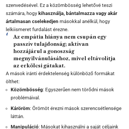
szenvedésével. Ez a közömbösség lehetővé teszi
számára, hogy
kihasználja, bántalmazza vagy akár
ártalmasan cselekedjen
másokkal anélkül, hogy
lelkiismeret furdalást érezne.
Az empátia hiánya nem csupán egy
passzív tulajdonság; aktívan
hozzájárul a gonoszság
megnyilvánulásához, mivel eltávolítja
az erkölcsi gátakat.
A mások iránti érdektelenség különböző formákat
ölthet:
Közömbösség
: Egyszerűen nem törődni mások
problémáival.
Káröröm
: Örömöt érezni mások szerencsétlensége
láttán.
Manipuláció
: Másokat kihasználni a saját céljaink