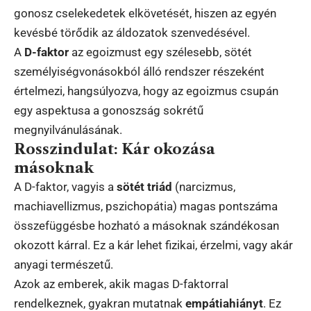
gonosz cselekedetek elkövetését, hiszen az egyén
kevésbé törődik az áldozatok szenvedésével.
A
D-faktor
az egoizmust egy szélesebb, sötét
személyiségvonásokból álló rendszer részeként
értelmezi, hangsúlyozva, hogy az egoizmus csupán
egy aspektusa a gonoszság sokrétű
megnyilvánulásának.
Rosszindulat: Kár okozása
másoknak
A D-faktor, vagyis a
sötét triád
(narcizmus,
machiavellizmus, pszichopátia) magas pontszáma
összefüggésbe hozható a másoknak szándékosan
okozott kárral. Ez a kár lehet fizikai, érzelmi, vagy akár
anyagi természetű.
Azok az emberek, akik magas D-faktorral
rendelkeznek, gyakran mutatnak
empátiahiányt
. Ez