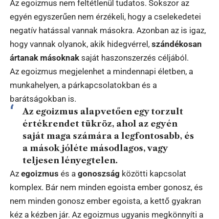
Az egoizmus nem feltétlenül tudatos. Sokszor az
egyén egyszerűen nem érzékeli, hogy a cselekedetei
negatív hatással vannak másokra. Azonban az is igaz,
hogy vannak olyanok, akik hidegvérrel,
szándékosan
ártanak másoknak
saját haszonszerzés céljából.
Az egoizmus megjelenhet a mindennapi életben, a
munkahelyen, a párkapcsolatokban és a
barátságokban is.
Az egoizmus alapvetően egy torzult
értékrendet tükröz, ahol az egyén
saját maga számára a legfontosabb, és
a mások jóléte másodlagos, vagy
teljesen lényegtelen.
Az
egoizmus
és a
gonoszság
közötti kapcsolat
komplex. Bár nem minden egoista ember gonosz, és
nem minden gonosz ember egoista, a kettő gyakran
kéz a kézben jár. Az egoizmus ugyanis megkönnyíti a