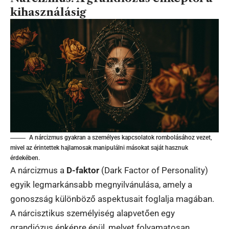
kihasználásig
A nárcizmus gyakran a személyes kapcsolatok rombolásához vezet,
mivel az érintettek hajlamosak manipulálni másokat saját hasznuk
érdekében.
A nárcizmus a
D-faktor
(Dark Factor of Personality)
egyik legmarkánsabb megnyilvánulása, amely a
gonoszság különböző aspektusait foglalja magában.
A nárcisztikus személyiség alapvetően egy
grandiózus énképre épül, melyet folyamatosan