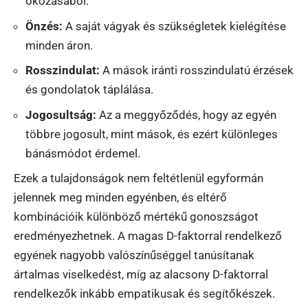
okozásából.
Önzés:
A saját vágyak és szükségletek kielégítése
minden áron.
Rosszindulat:
A mások iránti rosszindulatú érzések
és gondolatok táplálása.
Jogosultság:
Az a meggyőződés, hogy az egyén
többre jogosult, mint mások, és ezért különleges
bánásmódot érdemel.
Ezek a tulajdonságok nem feltétlenül egyformán
jelennek meg minden egyénben, és eltérő
kombinációik különböző mértékű gonoszságot
eredményezhetnek. A magas D-faktorral rendelkező
egyének nagyobb valószínűséggel tanúsítanak
ártalmas viselkedést, míg az alacsony D-faktorral
rendelkezők inkább empatikusak és segítőkészek.