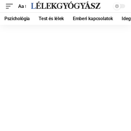
LÉLEKGYÓGYÁSZ
Aa
Pszichológia
Test és lélek
Emberi kapcsolatok
Ide