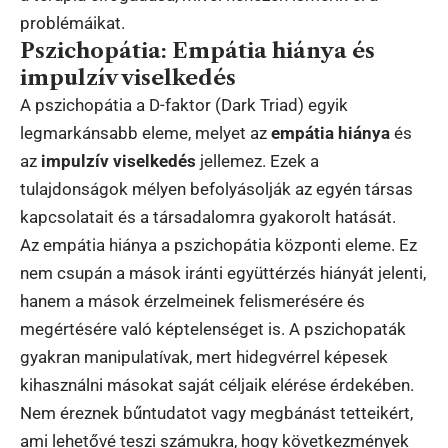
problémáikat.
Pszichopátia: Empátia hiánya és
impulzív viselkedés
A pszichopátia a D-faktor (Dark Triad) egyik
legmarkánsabb eleme, melyet az
empátia hiánya
és
az
impulzív viselkedés
jellemez. Ezek a
tulajdonságok mélyen befolyásolják az egyén társas
kapcsolatait és a társadalomra gyakorolt hatását.
Az empátia hiánya a pszichopátia központi eleme. Ez
nem csupán a mások iránti együttérzés hiányát jelenti,
hanem a mások érzelmeinek felismerésére és
megértésére való képtelenséget is. A pszichopaták
gyakran manipulatívak, mert hidegvérrel képesek
kihasználni másokat saját céljaik elérése érdekében.
Nem éreznek bűntudatot vagy megbánást tetteikért,
ami lehetővé teszi számukra, hogy következmények