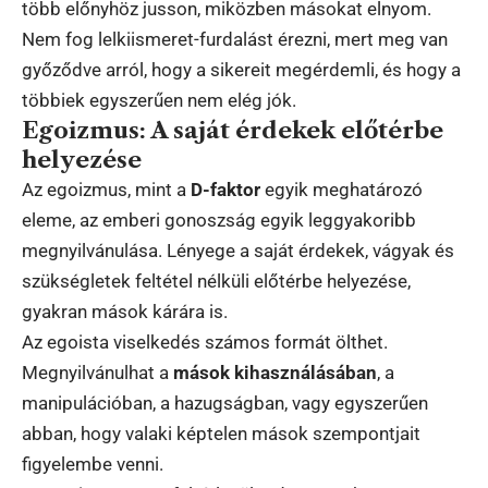
több előnyhöz jusson, miközben másokat elnyom.
Nem fog lelkiismeret-furdalást érezni, mert meg van
győződve arról, hogy a sikereit megérdemli, és hogy a
többiek egyszerűen nem elég jók.
Egoizmus: A saját érdekek előtérbe
helyezése
Az egoizmus, mint a
D-faktor
egyik meghatározó
eleme, az emberi gonoszság egyik leggyakoribb
megnyilvánulása. Lényege a saját érdekek, vágyak és
szükségletek feltétel nélküli előtérbe helyezése,
gyakran mások kárára is.
Az egoista viselkedés számos formát ölthet.
Megnyilvánulhat a
mások kihasználásában
, a
manipulációban, a hazugságban, vagy egyszerűen
abban, hogy valaki képtelen mások szempontjait
figyelembe venni.