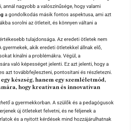
ni, annál nagyobb a valószínűsége, hogy valami
ág
a gondolkodás másik fontos aspektusa, ami azt
kba sorolni az ötleteit, és könnyen váltani a
értékesebb tulajdonsága. Az eredeti ötletek nem
gyermekek, akik eredeti ötletekkel állnak elő,
kat kínálni a problémákra. Végül, a
ra való képességet jelenti. Ez azt jelenti, hogy a
s azt továbbfejleszteni, pontosítani és részletezni.
 egy készség, hanem egy szemléletmód,
ámára, hogy kreatívan és innovatívan
zhető
a gyermekkorban. A szülők és a pedagógusok
enek új ötleteket felvetni, és ne féljenek a
orlatok és a nyitott kérdések mind hozzájárulhatnak