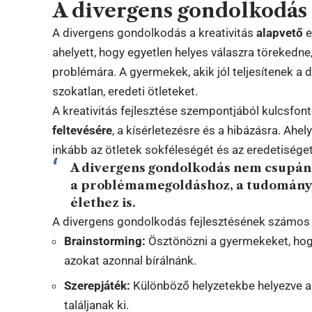
A divergens gondolkodás é
A divergens gondolkodás a kreativitás
alapvető
e
ahelyett, hogy egyetlen helyes válaszra törekedne
problémára. A gyermekek, akik jól teljesítenek a
szokatlan, eredeti ötleteket.
A kreativitás fejlesztése szempontjából kulcsfo
feltevésére
, a kísérletezésre és a hibázásra. Ahe
inkább az ötletek sokféleségét és az eredetiséget
A divergens gondolkodás nem csupán
a problémamegoldáshoz, a tudományo
élethez is.
A divergens gondolkodás fejlesztésének számos
Brainstorming:
Ösztönözni a gyermekeket, hogy 
azokat azonnal bírálnánk.
Szerepjáték:
Különböző helyzetekbe helyezve a
találjanak ki.