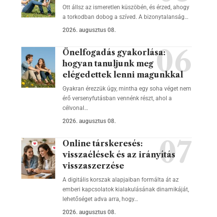
Ott állsz az ismeretlen küszöbén, és érzed, ahogy
a torkodban dobog a szíved. A bizonytalanság…
2026. augusztus 08.
Önelfogadás gyakorlása:
hogyan tanuljunk meg
elégedettek lenni magunkkal
Gyakran érezzük úgy, mintha egy soha véget nem
érő versenyfutásban vennénk részt, ahol a
célvonal…
2026. augusztus 08.
Online társkeresés:
visszaélések és az irányítás
visszaszerzése
A digitális korszak alapjaiban formálta át az
emberi kapcsolatok kialakulásának dinamikáját,
lehetőséget adva arra, hogy…
2026. augusztus 08.