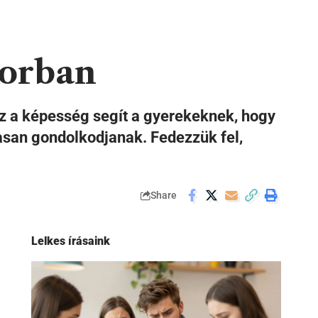
korban
Ez a képesség segít a gyerekeknek, hogy
masan gondolkodjanak. Fedezzük fel,
Share
Lelkes írásaink