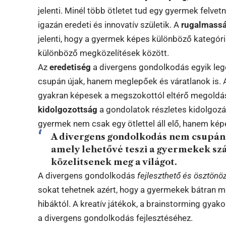
jelenti. Minél több ötletet tud egy gyermek felvet
igazán eredeti és innovatív születik. A
rugalmass
jelenti, hogy a gyermek képes különböző kategóriá
különböző megközelítések között.
Az
eredetiség
a divergens gondolkodás egyik leg
csupán újak, hanem meglepőek és váratlanok is. A 
gyakran képesek a megszokottól eltérő megoldáso
kidolgozottság
a gondolatok részletes kidolgozásá
gyermek nem csak egy ötlettel áll elő, hanem képe
A divergens gondolkodás nem csupán
amely lehetővé teszi a gyermekek sz
közelítsenek meg a világot.
A divergens gondolkodás
fejleszthető és ösztönö
sokat tehetnek azért, hogy a gyermekek bátran merj
hibáktól. A kreatív játékok, a brainstorming gyak
a divergens gondolkodás fejlesztéséhez.