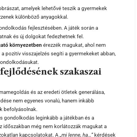
zobrászat, amelyek lehetővé teszik a gyermekek
ezzenek különböző anyagokkal.
ondolkodás fejlesztésében. A játék során a
tnak és új dolgokat fedezhetnek fel.
gató környezetben
érezzék magukat, ahol nem
és a pozitív visszajelzés segíti a gyermekeket abban,
 gondolkodásukat.
fejlődésének szakaszai
émamegoldás és az eredeti ötletek generálása,
ődése nem egyenes vonalú, hanem inkább
k befolyásolnak.
s gondolkodás leginkább a játékban és a
 az időszakban még nem korlátozzák magukat a
szokatlan kapcsolatokat. A
„mi lenne, ha…”
kérdések