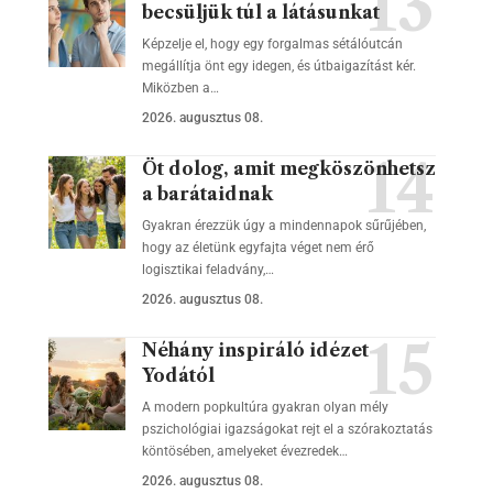
becsüljük túl a látásunkat
Képzelje el, hogy egy forgalmas sétálóutcán
megállítja önt egy idegen, és útbaigazítást kér.
Miközben a…
2026. augusztus 08.
Öt dolog, amit megköszönhetsz
a barátaidnak
Gyakran érezzük úgy a mindennapok sűrűjében,
hogy az életünk egyfajta véget nem érő
logisztikai feladvány,…
2026. augusztus 08.
Néhány inspiráló idézet
Yodától
A modern popkultúra gyakran olyan mély
pszichológiai igazságokat rejt el a szórakoztatás
köntösében, amelyeket évezredek…
2026. augusztus 08.