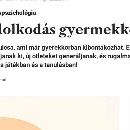
spszichológia
ndolkodás gyermek
kulcsa, ami már gyerekkorban kibontakozhat. 
janak ki, új ötleteket generáljanak, és rugal
a játékban és a tanulásban!
Read