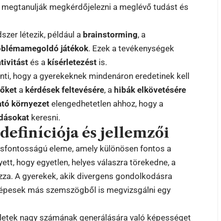
ek megtanulják megkérdőjelezni a meglévő tudást és
zer létezik, például a
brainstorming
, a
oblémamegoldó játékok
. Ezek a tevékenységek
tivitást
és a
kísérletezést
is.
nti, hogy a gyerekeknek mindenáron eredetinek kell
 őket
a
kérdések feltevésére
, a
hibák elkövetésére
tó környezet
elengedhetetlen ahhoz, hogy a
ldásokat
keresni.
definíciója és jellemzői
lcsfontosságú eleme, amely különösen fontos a
t, hogy egyetlen, helyes válaszra törekedne, a
za. A gyerekek, akik divergens gondolkodásra
s képesek más szemszögből is megvizsgálni egy
ötletek nagy számának generálására való képességet