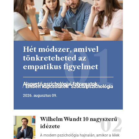
Hét módszer, amivel
tönkreteheted az
empatikus figyelmet
Alapvető pszichológiai folyamatok
Emberi kapcsolatok
Szociálpszichológia
2026. augusztus 09.
Wilhelm Wundt 10 nagyszerű
idézete
A modern pszichológia hajnalán, amikor a lélek