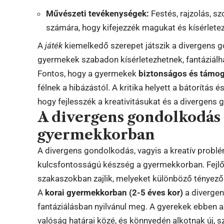
Művészeti tevékenységek:
Festés, rajzolás, s
számára, hogy kifejezzék magukat és kísérlet
A
játék
kiemelkedő szerepet játszik a divergens g
gyermekek szabadon kísérletezhetnek, fantáziálha
Fontos, hogy a gyermekek
biztonságos és támo
félnek a hibázástól. A kritika helyett a bátorítás 
hogy fejlesszék a kreativitásukat és a divergens
A divergens gondolkodás 
gyermekkorban
A divergens gondolkodás, vagyis a kreatív probl
kulcsfontosságú készség a gyermekkorban. Fejl
szakaszokban zajlik, melyeket különböző tényező
A
korai gyermekkorban (2-5 éves kor)
a divergen
fantáziálásban nyilvánul meg. A gyerekek ebben
valóság határai közé, és könnyedén alkotnak új, 