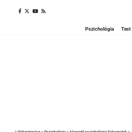
Pszichológia
Test 
Lélekgyógyász
>
Pszichológia
>
Alapvető pszichológiai folyamatok
>