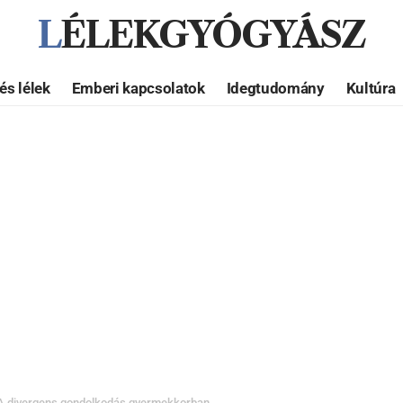
LÉLEKGYÓGYÁSZ
és lélek
Emberi kapcsolatok
Idegtudomány
Kultúra
A divergens gondolkodás gyermekkorban