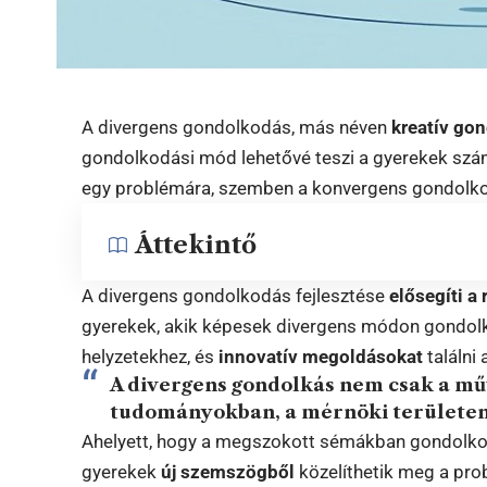
A divergens gondolkodás, más néven
kreatív go
gondolkodási mód lehetővé teszi a gyerekek sz
egy problémára, szemben a konvergens gondolkodá
Áttekintő
A divergens gondolkodás fejlesztése
elősegíti a
gyerekek, akik képesek divergens módon gondolk
helyzetekhez, és
innovatív megoldásokat
találni 
A divergens gondolkás nem csak a mű
tudományokban, a mérnöki területen 
Ahelyett, hogy a megszokott sémákban gondolko
gyerekek
új szemszögből
közelíthetik meg a pro