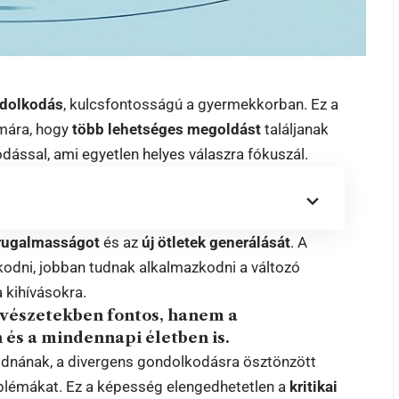
ndolkodás
, kulcsfontosságú a gyermekkorban. Ez a
ámára, hogy
több lehetséges megoldást
találjanak
ssal, ami egyetlen helyes válaszra fókuszál.
 rugalmasságot
és az
új ötletek generálását
. A
odni, jobban tudnak alkalmazkodni a változó
a kihívásokra.
vészetekben fontos, hanem a
és a mindennapi életben is.
dnának, a divergens gondolkodásra ösztönzött
blémákat. Ez a képesség elengedhetetlen a
kritikai