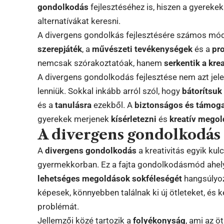
gondolkodás
fejlesztéséhez is, hiszen a gyerek
alternatívákat keresni.
A divergens gondolkás fejlesztésére számos móds
szerepjáték
, a
művészeti tevékenységek
és a
pr
nemcsak szórakoztatóak, hanem
serkentik a krea
A divergens gondolkodás fejlesztése nem azt jele
lenniük. Sokkal inkább arról szól, hogy
bátorítsuk
és a
tanulásra
ezekből. A
biztonságos és támoga
gyerekek merjenek
kísérletezni
és
kreatív mego
A divergens gondolkodás 
A
divergens gondolkodás
a kreativitás egyik ku
gyermekkorban. Ez a fajta gondolkodásmód ahelyet
lehetséges megoldások sokféleségét
hangsúlyoz
képesek, könnyebben találnak ki új ötleteket, é
problémát.
Jellemzői közé tartozik a
folyékonyság
, ami az 