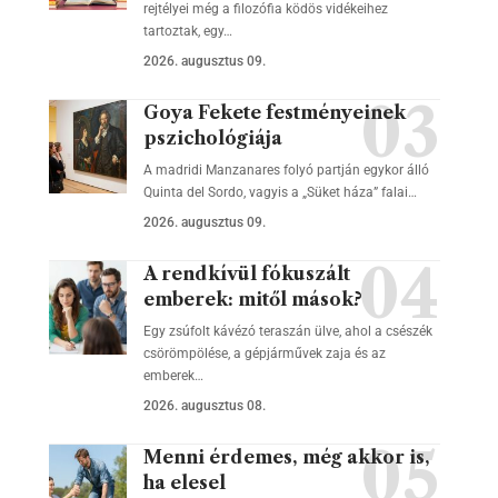
rejtélyei még a filozófia ködös vidékeihez
tartoztak, egy…
2026. augusztus 09.
Goya Fekete festményeinek
pszichológiája
A madridi Manzanares folyó partján egykor álló
Quinta del Sordo, vagyis a „Süket háza” falai…
2026. augusztus 09.
A rendkívül fókuszált
emberek: mitől mások?
Egy zsúfolt kávézó teraszán ülve, ahol a csészék
csörömpölése, a gépjárművek zaja és az
emberek…
2026. augusztus 08.
Menni érdemes, még akkor is,
ha elesel