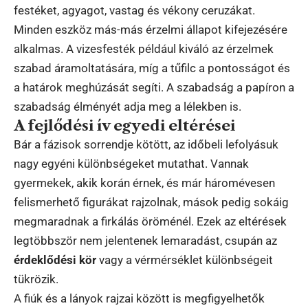
festéket, agyagot, vastag és vékony ceruzákat.
Minden eszköz más-más érzelmi állapot kifejezésére
alkalmas. A vizesfesték például kiváló az érzelmek
szabad áramoltatására, míg a tűfilc a pontosságot és
a határok meghúzását segíti. A szabadság a papíron a
szabadság élményét adja meg a lélekben is.
A fejlődési ív egyedi eltérései
Bár a fázisok sorrendje kötött, az időbeli lefolyásuk
nagy egyéni különbségeket mutathat. Vannak
gyermekek, akik korán érnek, és már háromévesen
felismerhető figurákat rajzolnak, mások pedig sokáig
megmaradnak a firkálás öröménél. Ezek az eltérések
legtöbbször nem jelentenek lemaradást, csupán az
érdeklődési kör
vagy a vérmérséklet különbségeit
tükrözik.
A fiúk és a lányok rajzai között is megfigyelhetők