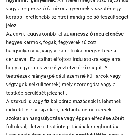
vagy a regresszió (amikor a gyermek visszatér egy
korábbi, éretlenebb szintre) mindig belső feszültséget
jelez.
Az egyik leggyakoribb jel az
agresszió megjelenése
:
hegyes karmok, fogak, fegyverek túlzott
hangsúlyozása, vagy a papír fizikai megsértése a
ceruzával. Ez utalhat elfojtott indulatokra vagy arra,
hogy a gyermek veszélyeztetve érzi magát. A
testrészek hiánya (például szem nélküli arcok vagy
végtagok nélküli testek) mély szorongást vagy a
testkép sérülését jelezheti.
A szexuális vagy fizikai bántalmazásnak is lehetnek
indirekt jelei a rajzokon, például a nemi szervek
szokatlan hangsúlyozása vagy éppen elfedése sötét
foltokkal, illetve a test integritásának megbontása.
Ilyen esetekben a rajz egyfajta
segélykiáltás
, amit a