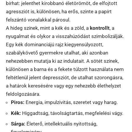
bírhat: jelenthet kirobbanó életörömöt, de elfojtott
agressziót is, különösen, ha erős, szinte a papírt
felszántó vonalakkal párosul.
A hideg színek, mint a kék és a zöld, a
kontrollt
, a
nyugalmat és olykor a visszahúzódást szimbolizálják.
Egy kék dominanciájú rajz kiegyensúlyozott,
szabálykövető gyermekre utalhat, aki azonban
nehezebben mutatja ki az indulatait. A sötét színek,
különösen a barna és a fekete túlzott használata nem
feltétlenül jelent depressziót, de utalhat szorongásra,
a határok keresésére vagy egy nehezebb élethelyzet
feldolgozására.
Piros:
Energia, impulzivitás, szeretet vagy harag.
Kék:
Higgadtság, távolságtartás, megfelelési vágy.
Sárga:
Életerő, intellektuális nyitottság,