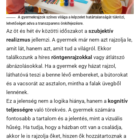
A gyermekrajzok színes világa a képzelet határtalanságát tükrözi,
lehetőséget adva a transzparens önkifejezésre.
Az öt és hét év közötti időszakot a
szubjektív
realizmus
jellemzi. A gyermek már nem azt rajzolja le,
amit lát, hanem azt, amit tud a világról. Ekkor
találkozunk a híres
röntgenrajzokkal
vagy átlátszó
ábrázolásokkal. Ha a gyermek egy házat rajzol,
láthatóvá teszi a benne lévő embereket, a bútorokat
és a vacsorát az asztalon, mintha a falak üvegből
lennének.
Ez a jelenség nem a logika hiánya, hanem a
kognitív
teljességre
való törekvés. A gyermek számára
fontosabb a tartalom és a jelentés, mint a vizuális
hűség. Ha tudja, hogy a házban ott van a családja,
akkor le is rajzolja őket, hiszen ők hozzátartoznak a