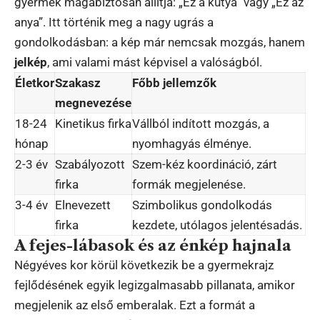
gyermek magabiztosan állítja: „Ez a kutya” vagy „Ez az
anya”. Itt történik meg a nagy ugrás a
gondolkodásban: a kép már nemcsak mozgás, hanem
jelkép
, ami valami mást képvisel a valóságból.
Életkor
Szakasz
Főbb jellemzők
megnevezése
18-24
Kinetikus firka
Vállból indított mozgás, a
hónap
nyomhagyás élménye.
2-3 év
Szabályozott
Szem-kéz koordináció, zárt
firka
formák megjelenése.
3-4 év
Elnevezett
Szimbolikus gondolkodás
firka
kezdete, utólagos jelentésadás.
A fejes-lábasok és az énkép hajnala
Négyéves kor körül következik be a gyermekrajz
fejlődésének egyik legizgalmasabb pillanata, amikor
megjelenik az első emberalak. Ezt a formát a