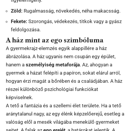
figyelemigény.
Zöld:
Rugalmasság, növekedés, néha makacsság.
Fekete:
Szorongás, védekezés, titkok vagy a gyász
feldolgozása.
A ház mint az ego szimbóluma
A gyermekrajz-elemzés egyik alappillére a ház
ábrázolása. A ház ugyanis nem csupán egy épület,
hanem a
személyiség metaforája
. Az, ahogyan a
gyermek a házat felépíti a papíron, sokat elárul arról,
hogyan érzi magát a bőrében és a családjában. A ház
részei különböző pszichológiai funkciókat
képviselnek.
A tető a fantázia és a szellemi élet területe. Ha a tető
aránytalanul nagy, az egy élénk képzelőerejű, esetleg a
valóság elől a mesék világába menekülő gyermeket
sejtet. A falak az
ego erejét
, a határokat jelentik. A