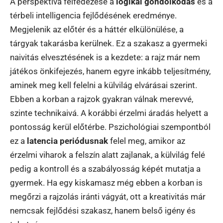
A perspektíva felfedezése a
logikai gondolkodás
és a
térbeli intelligencia fejlődésének eredménye.
Megjelenik az előtér és a háttér elkülönülése, a
tárgyak takarásba kerülnek. Ez a szakasz a gyermeki
naivitás elvesztésének is a kezdete: a rajz már nem
játékos önkifejezés, hanem egyre inkább teljesítmény,
aminek meg kell felelni a külvilág elvárásai szerint.
Ebben a korban a rajzok gyakran válnak merevvé,
szinte technikaivá. A korábbi érzelmi áradás helyett a
pontosság kerül előtérbe. Pszichológiai szempontból
ez a
latencia periódusnak
felel meg, amikor az
érzelmi viharok a felszín alatt zajlanak, a külvilág felé
pedig a kontroll és a szabályosság képét mutatja a
gyermek. Ha egy kiskamasz még ebben a korban is
megőrzi a rajzolás iránti vágyát, ott a kreativitás már
nemcsak fejlődési szakasz, hanem belső igény és