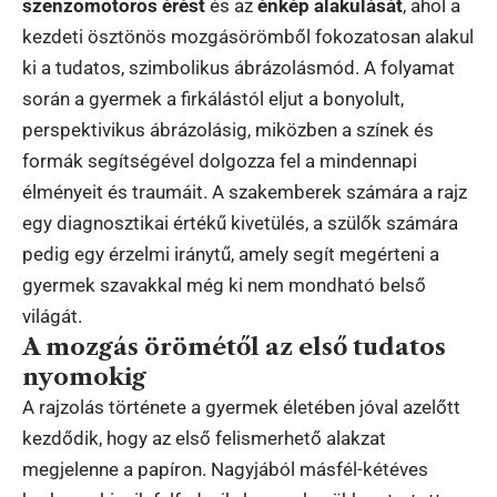
szenzomotoros érést
és az
énkép alakulását
, ahol a
kezdeti ösztönös mozgásörömből fokozatosan alakul
ki a tudatos, szimbolikus ábrázolásmód. A folyamat
során a gyermek a firkálástól eljut a bonyolult,
perspektivikus ábrázolásig, miközben a színek és
formák segítségével dolgozza fel a mindennapi
élményeit és traumáit. A szakemberek számára a rajz
egy diagnosztikai értékű kivetülés, a szülők számára
pedig egy érzelmi iránytű, amely segít megérteni a
gyermek szavakkal még ki nem mondható belső
világát.
A mozgás örömétől az első tudatos
nyomokig
A rajzolás története a gyermek életében jóval azelőtt
kezdődik, hogy az első felismerhető alakzat
megjelenne a papíron. Nagyjából másfél-kétéves