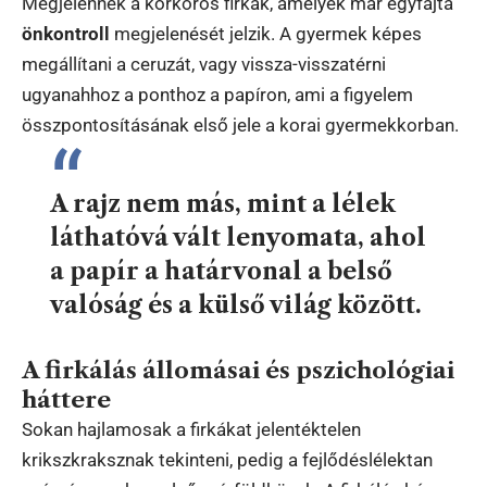
Megjelennek a körkörös firkák, amelyek már egyfajta
önkontroll
megjelenését jelzik. A gyermek képes
megállítani a ceruzát, vagy vissza-visszatérni
ugyanahhoz a ponthoz a papíron, ami a figyelem
összpontosításának első jele a korai gyermekkorban.
A rajz nem más, mint a lélek
láthatóvá vált lenyomata, ahol
a papír a határvonal a belső
valóság és a külső világ között.
A firkálás állomásai és pszichológiai
háttere
Sokan hajlamosak a firkákat jelentéktelen
krikszkraksznak tekinteni, pedig a fejlődéslélektan