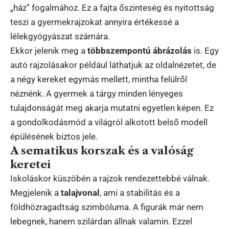
„ház” fogalmához. Ez a fajta őszinteség és nyitottság
teszi a gyermekrajzokat annyira értékessé a
lélekgyógyászat számára.
Ekkor jelenik meg a
többszempontú ábrázolás
is. Egy
autó rajzolásakor például láthatjuk az oldalnézetet, de
a négy kereket egymás mellett, mintha felülről
néznénk. A gyermek a tárgy minden lényeges
tulajdonságát meg akarja mutatni egyetlen képen. Ez
a gondolkodásmód a világról alkotott belső modell
épülésének biztos jele.
A sematikus korszak és a valóság
keretei
Iskoláskor küszöbén a rajzok rendezettebbé válnak.
Megjelenik a
talajvonal
, ami a stabilitás és a
földhözragadtság szimbóluma. A figurák már nem
lebegnek, hanem szilárdan állnak valamin. Ezzel