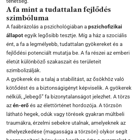
tehetség.
A fa mint a tudattalan fejlődés
szimbóluma
A faábrázolás a pszichológiában a
pszichofizikai
állapot
egyik legősibb tesztje. Míg a ház a szociális
ént, a fa a legmélyebb, tudattalan gyökereket és a
fejlődési potenciált mutatja be. A fa részei az emberi
életút különböző szakaszait és területeit
szimbolizálják.
A gyökerek és a talaj a stabilitást, az ősökhöz való
kötődést és a biztonságigényt képviselik. A gyökerek
nélküli, „lebegő” fa bizonytalanságot jelezhet. A törzs
az
én-erő
és az élettörténet hordozója. A törzsön
látható hegek, odúk vagy törések gyakran múltbeli
traumákra, érzelmi sebekre utalnak, amelyeknek az
elhelyezkedése (magassága a törzsön) olykor segít