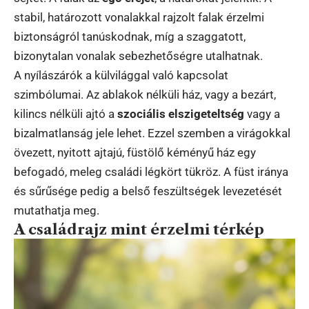
stabil, határozott vonalakkal rajzolt falak érzelmi
biztonságról tanúskodnak, míg a szaggatott,
bizonytalan vonalak sebezhetőségre utalhatnak.
A nyílászárók a külvilággal való kapcsolat
szimbólumai. Az ablakok nélküli ház, vagy a bezárt,
kilincs nélküli ajtó a
szociális elszigeteltség
vagy a
bizalmatlanság jele lehet. Ezzel szemben a virágokkal
övezett, nyitott ajtajú, füstölő kéményű ház egy
befogadó, meleg családi légkört tükröz. A füst iránya
és sűrűsége pedig a belső feszültségek levezetését
mutathatja meg.
A családrajz mint érzelmi térkép