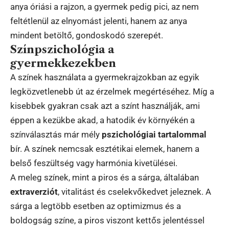
anya óriási a rajzon, a gyermek pedig pici, az nem
feltétlenül az elnyomást jelenti, hanem az anya
mindent betöltő, gondoskodó szerepét.
Színpszichológia a
gyermekkezekben
A színek használata a gyermekrajzokban az egyik
legközvetlenebb út az érzelmek megértéséhez. Míg a
kisebbek gyakran csak azt a színt használják, ami
éppen a kezükbe akad, a hatodik év környékén a
színválasztás már mély
pszichológiai tartalommal
bír. A színek nemcsak esztétikai elemek, hanem a
belső feszültség vagy harmónia kivetülései.
A meleg színek, mint a piros és a sárga, általában
extraverziót
, vitalitást és cselekvőkedvet jeleznek. A
sárga a legtöbb esetben az optimizmus és a
boldogság színe, a piros viszont kettős jelentéssel