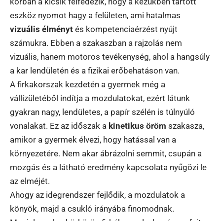
korban a kicsik felfedezik, hogy a kezükben tartott
eszköz nyomot hagy a felületen, ami hatalmas
vizuális élményt
és kompetenciaérzést nyújt
számukra. Ebben a szakaszban a rajzolás nem
vizuális, hanem motoros tevékenység, ahol a hangsúly
a kar lendületén és a fizikai erőbehatáson van.
A firkakorszak kezdetén a gyermek még a
vállízületéből indítja a mozdulatokat, ezért látunk
gyakran nagy, lendületes, a papír szélén is túlnyúló
vonalakat. Ez az időszak a
kinetikus öröm
szakasza,
amikor a gyermek élvezi, hogy hatással van a
környezetére. Nem akar ábrázolni semmit, csupán a
mozgás és a látható eredmény kapcsolata nyűgözi le
az elméjét.
Ahogy az idegrendszer fejlődik, a mozdulatok a
könyök, majd a csukló irányába finomodnak.