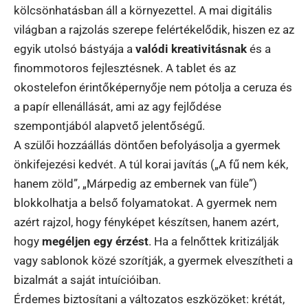
kölcsönhatásban áll a környezettel. A mai digitális
világban a rajzolás szerepe felértékelődik, hiszen ez az
egyik utolsó bástyája a
valódi kreativitásnak
és a
finommotoros fejlesztésnek. A tablet és az
okostelefon érintőképernyője nem pótolja a ceruza és
a papír ellenállását, ami az agy fejlődése
szempontjából alapvető jelentőségű.
A szülői hozzáállás döntően befolyásolja a gyermek
önkifejezési kedvét. A túl korai javítás („A fű nem kék,
hanem zöld”, „Márpedig az embernek van füle”)
blokkolhatja a belső folyamatokat. A gyermek nem
azért rajzol, hogy fényképet készítsen, hanem azért,
hogy
megéljen egy érzést
. Ha a felnőttek kritizálják
vagy sablonok közé szorítják, a gyermek elveszítheti a
bizalmát a saját intuícióiban.
Érdemes biztosítani a változatos eszközöket: krétát,