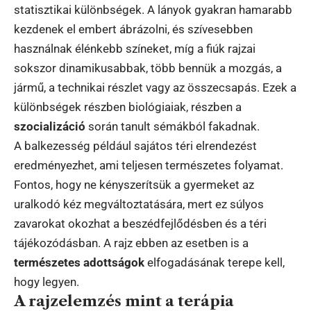
statisztikai különbségek. A lányok gyakran hamarabb
kezdenek el embert ábrázolni, és szívesebben
használnak élénkebb színeket, míg a fiúk rajzai
sokszor dinamikusabbak, több bennük a mozgás, a
jármű, a technikai részlet vagy az összecsapás. Ezek a
különbségek részben biológiaiak, részben a
szocializáció
során tanult sémákból fakadnak.
A balkezesség például sajátos téri elrendezést
eredményezhet, ami teljesen természetes folyamat.
Fontos, hogy ne kényszerítsük a gyermeket az
uralkodó kéz megváltoztatására, mert ez súlyos
zavarokat okozhat a beszédfejlődésben és a téri
tájékozódásban. A rajz ebben az esetben is a
természetes adottságok
elfogadásának terepe kell,
hogy legyen.
A rajzelemzés mint a terápia