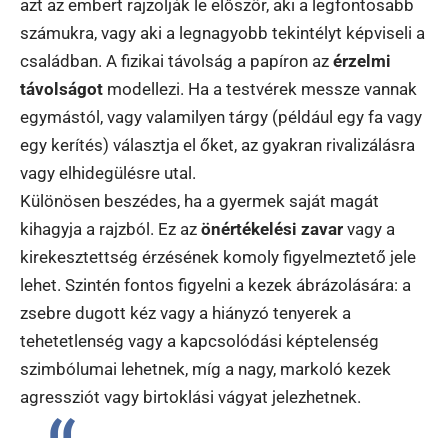
azt az embert rajzolják le először, aki a legfontosabb
számukra, vagy aki a legnagyobb tekintélyt képviseli a
családban. A fizikai távolság a papíron az
érzelmi
távolságot
modellezi. Ha a testvérek messze vannak
egymástól, vagy valamilyen tárgy (például egy fa vagy
egy kerítés) választja el őket, az gyakran rivalizálásra
vagy elhidegülésre utal.
Különösen beszédes, ha a gyermek saját magát
kihagyja a rajzból. Ez az
önértékelési zavar
vagy a
kirekesztettség érzésének komoly figyelmeztető jele
lehet. Szintén fontos figyelni a kezek ábrázolására: a
zsebre dugott kéz vagy a hiányzó tenyerek a
tehetetlenség vagy a kapcsolódási képtelenség
szimbólumai lehetnek, míg a nagy, markoló kezek
agressziót vagy birtoklási vágyat jelezhetnek.