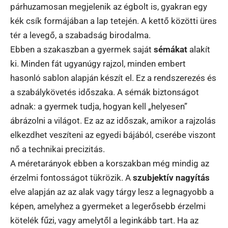
párhuzamosan megjelenik az égbolt is, gyakran egy
kék csík formájában a lap tetején. A kettő közötti üres
tér a levegő, a szabadság birodalma.
Ebben a szakaszban a gyermek saját
sémákat
alakít
ki. Minden fát ugyanúgy rajzol, minden embert
hasonló sablon alapján készít el. Ez a rendszerezés és
a szabálykövetés időszaka. A sémák biztonságot
adnak: a gyermek tudja, hogyan kell „helyesen”
ábrázolni a világot. Ez az az időszak, amikor a rajzolás
elkezdhet veszíteni az egyedi bájából, cserébe viszont
nő a technikai precizitás.
A méretarányok ebben a korszakban még mindig az
érzelmi fontosságot tükrözik. A
szubjektív nagyítás
elve alapján az az alak vagy tárgy lesz a legnagyobb a
képen, amelyhez a gyermeket a legerősebb érzelmi
kötelék fűzi, vagy amelytől a leginkább tart. Ha az