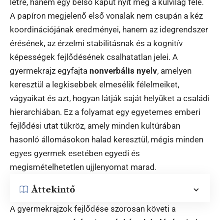
létre, hanem egy belső kaput nyit meg a külvilág felé.
A papíron megjelenő első vonalak nem csupán a kéz
koordinációjának eredményei, hanem az idegrendszer
érésének, az érzelmi stabilitásnak és a kognitív
képességek fejlődésének csalhatatlan jelei. A
gyermekrajz egyfajta
nonverbális nyelv
, amelyen
keresztül a legkisebbek elmesélik félelmeiket,
vágyaikat és azt, hogyan látják saját helyüket a családi
hierarchiában. Ez a folyamat egy egyetemes emberi
fejlődési utat tükröz, amely minden kultúrában
hasonló állomásokon halad keresztül, mégis minden
egyes gyermek esetében egyedi és
megismételhetetlen ujjlenyomat marad.
Áttekintő
A gyermekrajzok fejlődése szorosan követi a