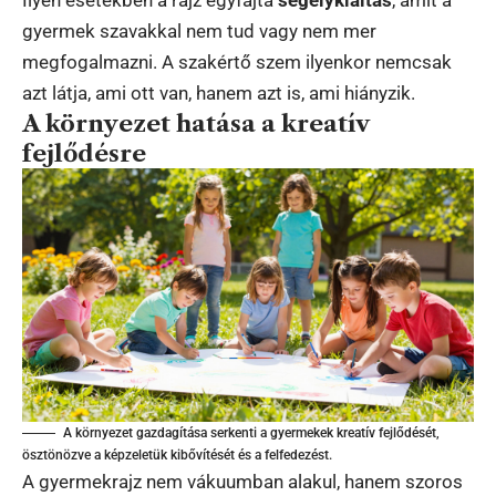
gyermek szavakkal nem tud vagy nem mer
megfogalmazni. A szakértő szem ilyenkor nemcsak
azt látja, ami ott van, hanem azt is, ami hiányzik.
A környezet hatása a kreatív
fejlődésre
A környezet gazdagítása serkenti a gyermekek kreatív fejlődését,
ösztönözve a képzeletük kibővítését és a felfedezést.
A gyermekrajz nem vákuumban alakul, hanem szoros