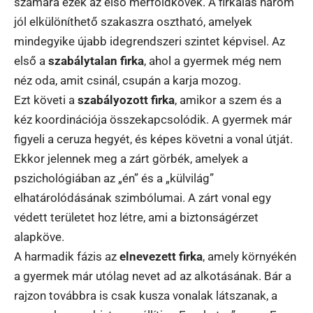
számára ezek az első mérföldkövek. A firkálás három
jól elkülöníthető szakaszra osztható, amelyek
mindegyike újabb idegrendszeri szintet képvisel. Az
első a
szabálytalan firka
, ahol a gyermek még nem
néz oda, amit csinál, csupán a karja mozog.
Ezt követi a
szabályozott firka
, amikor a szem és a
kéz koordinációja összekapcsolódik. A gyermek már
figyeli a ceruza hegyét, és képes követni a vonal útját.
Ekkor jelennek meg a zárt görbék, amelyek a
pszichológiában az „én” és a „külvilág”
elhatárolódásának szimbólumai. A zárt vonal egy
védett területet hoz létre, ami a biztonságérzet
alapköve.
A harmadik fázis az
elnevezett firka
, amely környékén
a gyermek már utólag nevet ad az alkotásának. Bár a
rajzon továbbra is csak kusza vonalak látszanak, a