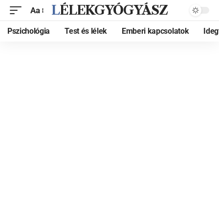
LÉLEKGYÓGYÁSZ
Aa
Pszichológia
Test és lélek
Emberi kapcsolatok
Ide