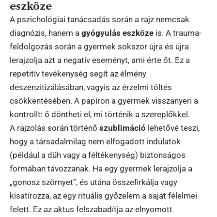
eszköze
A pszichológiai tanácsadás során a rajz nemcsak
diagnózis, hanem a
gyógyulás eszköze
is. A trauma-
feldolgozás során a gyermek sokszor újra és újra
lerajzolja azt a negatív eseményt, ami érte őt. Ez a
repetitív tevékenység segít az élmény
deszenzitizálásában, vagyis az érzelmi töltés
csökkentésében. A papíron a gyermek visszanyeri a
kontrollt: ő döntheti el, mi történik a szereplőkkel.
A rajzolás során történő
szublimáció
lehetővé teszi,
hogy a társadalmilag nem elfogadott indulatok
(például a düh vagy a féltékenység) biztonságos
formában távozzanak. Ha egy gyermek lerajzolja a
„gonosz szörnyet”, és utána összefirkálja vagy
kisatírozza, az egy rituális győzelem a saját félelmei
felett. Ez az aktus felszabadítja az elnyomott