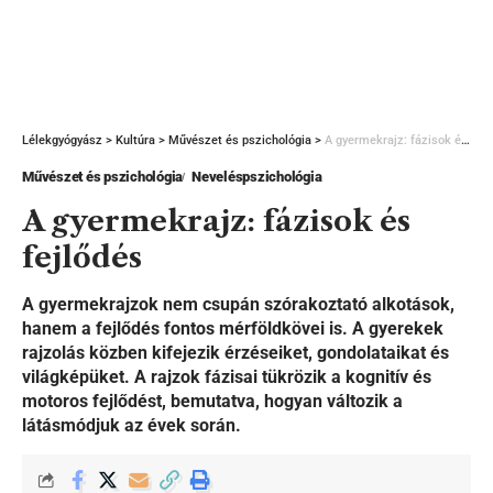
Lélekgyógyász
>
Kultúra
>
Művészet és pszichológia
>
A gyermekrajz: fázisok és fejlődés
Művészet és pszichológia
Neveléspszichológia
A gyermekrajz: fázisok és
fejlődés
A gyermekrajzok nem csupán szórakoztató alkotások,
hanem a fejlődés fontos mérföldkövei is. A gyerekek
rajzolás közben kifejezik érzéseiket, gondolataikat és
világképüket. A rajzok fázisai tükrözik a kognitív és
motoros fejlődést, bemutatva, hogyan változik a
látásmódjuk az évek során.