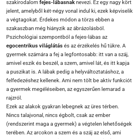
szakirodalom
fejes-lábasnak
nevezi. Ez egy nagy kört
jelent, amelyből két-négy vonal indul ki, ezek képviselik
a végtagokat. Érdekes módon a törzs ebben a
szakaszban még hiányzik az ábrázolásból.
Pszichológiai szempontból a fejes-lábas az
egocentrikus világlátás
és az érzékelés hű tükre. A
gyermek számára a fej a legfontosabb: itt van a száj,
amivel eszik és beszél, a szem, amivel lát, és itt kapja
a puszikat is. A lábak pedig a helyváltoztatáshoz, a
felfedezéshez kellenek. Ami nem tölt be aktív funkciót
a gyermek megéléseiben, az egyszerűen lemarad a
rajzról.
Ezek az alakok gyakran lebegnek az üres térben.
Nincs talajvonal, nincs égbolt, csak az ember
(rendszerint maga a gyermek) a végtelen lehetőségek
terében. Az arcokon a szem és a száj az első, ami