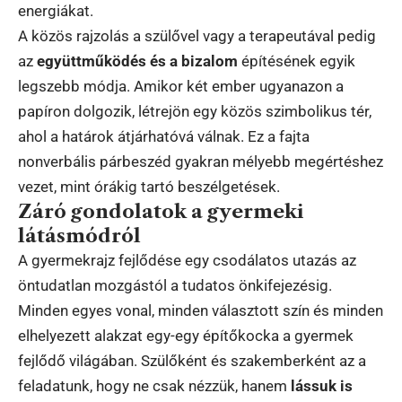
energiákat.
A közös rajzolás a szülővel vagy a terapeutával pedig
az
együttműködés és a bizalom
építésének egyik
legszebb módja. Amikor két ember ugyanazon a
papíron dolgozik, létrejön egy közös szimbolikus tér,
ahol a határok átjárhatóvá válnak. Ez a fajta
nonverbális párbeszéd gyakran mélyebb megértéshez
vezet, mint órákig tartó beszélgetések.
Záró gondolatok a gyermeki
látásmódról
A gyermekrajz fejlődése egy csodálatos utazás az
öntudatlan mozgástól a tudatos önkifejezésig.
Minden egyes vonal, minden választott szín és minden
elhelyezett alakzat egy-egy építőkocka a gyermek
fejlődő világában. Szülőként és szakemberként az a
feladatunk, hogy ne csak nézzük, hanem
lássuk is