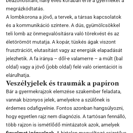
beazonosítani, hány éves korában érte a gyermeket a
megrázkódtatás.
A lombkorona a jövő, a tervek, a társas kapcsolatok
és a kommunikáció színtere. A dús, gyümölcsökkel
teli lomb az önmegvalósításra való törekvést és az
életörömöt mutatja. A kopár, tüskés ágak viszont
frusztrációt, elutasítást vagy az energiák elapadását
jelezhetik. A fa iránya – dől-e valamerre – a múlt (bal
oldal) vagy a jövő (jobb oldal) felé való orientációt is
elárulhatja.
Veszélyjelek és traumák a papíron
Bár a gyermekrajzok elemzése szakember feladata,
vannak bizonyos jelek, amelyekre a szülőnek is
érdemes odafigyelnie. Fontos azonban hangsúlyozni,
hogy egyetlen rajz nem diagnózis. A tartósan fennálló,
több rajzon is ismétlődő mintázatok azok, amelyek
figyelmet igényelnek
. A hirtelen megváltozó rajzstílus