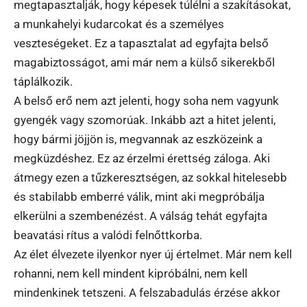
megtapasztalják, hogy képesek túlélni a szakításokat,
a munkahelyi kudarcokat és a személyes
veszteségeket. Ez a tapasztalat ad egyfajta belső
magabiztosságot, ami már nem a külső sikerekből
táplálkozik.
A belső erő nem azt jelenti, hogy soha nem vagyunk
gyengék vagy szomorúak. Inkább azt a hitet jelenti,
hogy bármi jöjjön is, megvannak az eszközeink a
megküzdéshez. Ez az érzelmi érettség záloga. Aki
átmegy ezen a tűzkeresztségen, az sokkal hitelesebb
és stabilabb emberré válik, mint aki megpróbálja
elkerülni a szembenézést. A válság tehát egyfajta
beavatási rítus a valódi felnőttkorba.
Az élet élvezete ilyenkor nyer új értelmet. Már nem kell
rohanni, nem kell mindent kipróbálni, nem kell
mindenkinek tetszeni. A felszabadulás érzése akkor