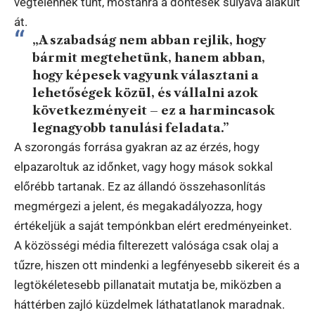
végtelennek tűnt, mostanra a döntések súlyává alakult
át.
„A szabadság nem abban rejlik, hogy
bármit megtehetünk, hanem abban,
hogy képesek vagyunk választani a
lehetőségek közül, és vállalni azok
következményeit – ez a harmincasok
legnagyobb tanulási feladata.”
A szorongás forrása gyakran az az érzés, hogy
elpazaroltuk az időnket, vagy hogy mások sokkal
előrébb tartanak. Ez az állandó összehasonlítás
megmérgezi a jelent, és megakadályozza, hogy
értékeljük a saját tempónkban elért eredményeinket.
A közösségi média filterezett valósága csak olaj a
tűzre, hiszen ott mindenki a legfényesebb sikereit és a
legtökéletesebb pillanatait mutatja be, miközben a
háttérben zajló küzdelmek láthatatlanok maradnak.