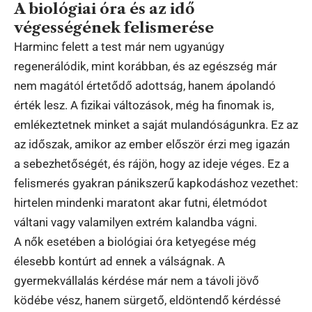
A biológiai óra és az idő
végességének felismerése
Harminc felett a test már nem ugyanúgy
regenerálódik, mint korábban, és az egészség már
nem magától értetődő adottság, hanem ápolandó
érték lesz. A fizikai változások, még ha finomak is,
emlékeztetnek minket a saját mulandóságunkra. Ez az
az időszak, amikor az ember először érzi meg igazán
a sebezhetőségét, és rájön, hogy az ideje véges. Ez a
felismerés gyakran pánikszerű kapkodáshoz vezethet:
hirtelen mindenki maratont akar futni, életmódot
váltani vagy valamilyen extrém kalandba vágni.
A nők esetében a biológiai óra ketyegése még
élesebb kontúrt ad ennek a válságnak. A
gyermekvállalás kérdése már nem a távoli jövő
ködébe vész, hanem sürgető, eldöntendő kérdéssé