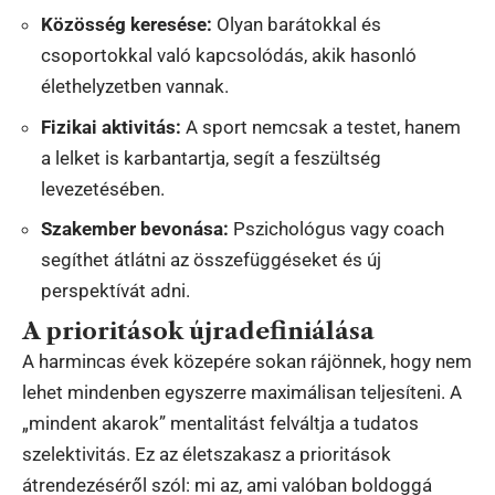
Közösség keresése:
Olyan barátokkal és
csoportokkal való kapcsolódás, akik hasonló
élethelyzetben vannak.
Fizikai aktivitás:
A sport nemcsak a testet, hanem
a lelket is karbantartja, segít a feszültség
levezetésében.
Szakember bevonása:
Pszichológus vagy coach
segíthet átlátni az összefüggéseket és új
perspektívát adni.
A prioritások újradefiniálása
A harmincas évek közepére sokan rájönnek, hogy nem
lehet mindenben egyszerre maximálisan teljesíteni. A
„mindent akarok” mentalitást felváltja a tudatos
szelektivitás. Ez az életszakasz a prioritások
átrendezéséről szól: mi az, ami valóban boldoggá