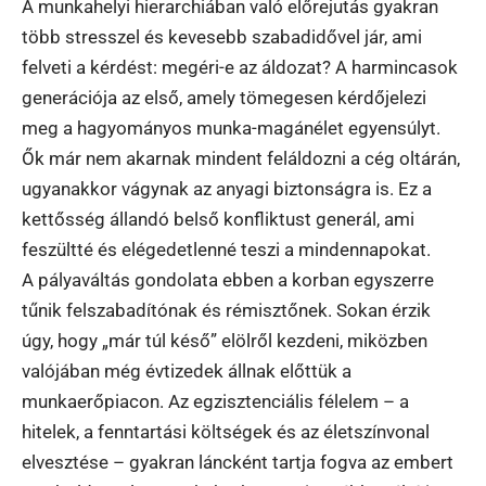
A munkahelyi hierarchiában való előrejutás gyakran
több stresszel és kevesebb szabadidővel jár, ami
felveti a kérdést: megéri-e az áldozat? A harmincasok
generációja az első, amely tömegesen kérdőjelezi
meg a hagyományos munka-magánélet egyensúlyt.
Ők már nem akarnak mindent feláldozni a cég oltárán,
ugyanakkor vágynak az anyagi biztonságra is. Ez a
kettősség állandó belső konfliktust generál, ami
feszültté és elégedetlenné teszi a mindennapokat.
A pályaváltás gondolata ebben a korban egyszerre
tűnik felszabadítónak és rémisztőnek. Sokan érzik
úgy, hogy „már túl késő” elölről kezdeni, miközben
valójában még évtizedek állnak előttük a
munkaerőpiacon. Az egzisztenciális félelem – a
hitelek, a fenntartási költségek és az életszínvonal
elvesztése – gyakran láncként tartja fogva az embert