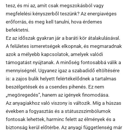
tesz, és mi az, amit csak megszokásból vagy
megfelelési kényszerből teszünk? Az energiavéges
erőforrás, és meg kell tanulni, hova érdemes
befektetni.
Ez az időszak gyakran jár a baráti kör átalakulásával.
A felületes ismeretségek elkopnak, és megmaradnak
azok a mélyebb kapcsolatok, amelyek valódi
támogatást nyújtanak. A minőség fontosabbá válik a
mennyiségnél. Ugyanez igaz a szabadidő eltöltésére
is: a zajos bulik helyett felértékelődnek a tartalmas
beszélgetések és a csendes pihenés. Ez nem
„megöregedés”, hanem az igények finomodása.
Az anyagiakhoz való viszony is változik. Míg a húszas
években a fogyasztás és a státuszszimbólumok
fontosak lehettek, harminc felett az élmények és a
biztonság kerül előtérbe. Az anyagi függetlenség már