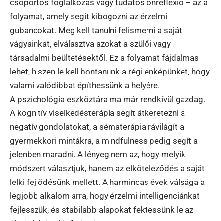
csoportos foglalkozás vagy tudatos önreflexió – az a
folyamat, amely segít kibogozni az érzelmi
gubancokat. Meg kell tanulni felismerni a saját
vágyainkat, elválasztva azokat a szülői vagy
társadalmi beültetésektől. Ez a folyamat fájdalmas
lehet, hiszen le kell bontanunk a régi énképünket, hogy
valami valódibbat építhessünk a helyére.
A pszichológia eszköztára ma már rendkívül gazdag.
A kognitív viselkedésterápia segít átkeretezni a
negatív gondolatokat, a sématerápia rávilágít a
gyermekkori mintákra, a mindfulness pedig segít a
jelenben maradni. A lényeg nem az, hogy melyik
módszert választjuk, hanem az elköteleződés a saját
lelki fejlődésünk mellett. A harmincas évek válsága a
legjobb alkalom arra, hogy érzelmi intelligenciánkat
fejlesszük, és stabilabb alapokat fektessünk le az