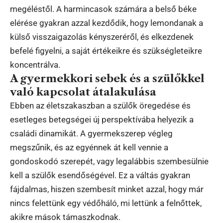
megéléstől. A harmincasok számára a belső béke
elérése gyakran azzal kezdődik, hogy lemondanak a
külső visszaigazolás kényszeréről, és elkezdenek
befelé figyelni, a saját értékeikre és szükségleteikre
koncentrálva.
A gyermekkori sebek és a szülőkkel
való kapcsolat átalakulása
Ebben az életszakaszban a szülők öregedése és
esetleges betegségei új perspektívába helyezik a
családi dinamikát. A gyermekszerep végleg
megszűnik, és az egyénnek át kell vennie a
gondoskodó szerepét, vagy legalábbis szembesülnie
kell a szülők esendőségével. Ez a váltás gyakran
fájdalmas, hiszen szembesít minket azzal, hogy már
nincs felettünk egy védőháló, mi lettünk a felnőttek,
akikre mások támaszkodnak.