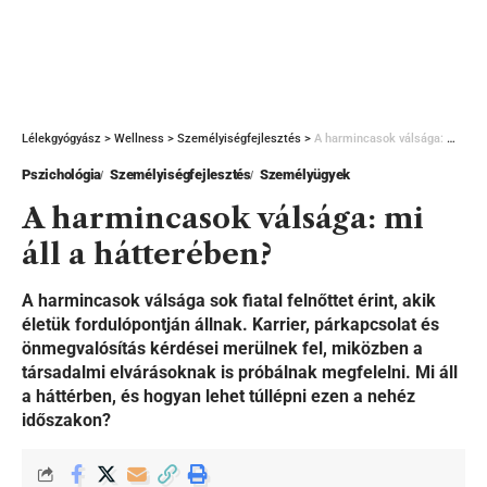
Lélekgyógyász
>
Wellness
>
Személyiségfejlesztés
>
A harmincasok válsága: mi áll a hátterében?
Pszichológia
Személyiségfejlesztés
Személyügyek
A harmincasok válsága: mi
áll a hátterében?
A harmincasok válsága sok fiatal felnőttet érint, akik
életük fordulópontján állnak. Karrier, párkapcsolat és
önmegvalósítás kérdései merülnek fel, miközben a
társadalmi elvárásoknak is próbálnak megfelelni. Mi áll
a háttérben, és hogyan lehet túllépni ezen a nehéz
időszakon?