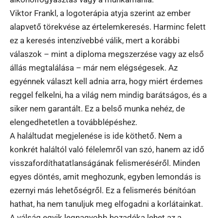
Viktor Frankl, a logoterápia atyja szerint az ember
alapvető törekvése az értelemkeresés. Harminc felett
ez a keresés intenzívebbé válik, mert a korábbi
válaszok – mint a diploma megszerzése vagy az első
állás megtalálása – már nem elégségesek. Az
egyénnek választ kell adnia arra, hogy miért érdemes
reggel felkelni, ha a világ nem mindig barátságos, és a
siker nem garantált. Ez a belső munka nehéz, de
elengedhetetlen a továbblépéshez.
A haláltudat megjelenése is ide köthető. Nem a
konkrét haláltól való félelemről van szó, hanem az idő
visszafordíthatatlanságának felismeréséről. Minden
egyes döntés, amit meghozunk, egyben lemondás is
ezernyi más lehetőségről. Ez a felismerés bénítóan
hathat, ha nem tanuljuk meg elfogadni a korlátainkat.
A válság egyik legnagyobb hozadéka lehet az a