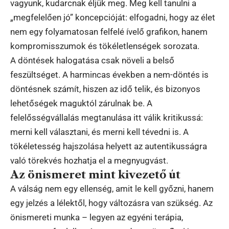
vagyunk, kudarcnak éljük meg. Meg kell tanulni a
„megfelelően jó” koncepcióját: elfogadni, hogy az élet
nem egy folyamatosan felfelé ívelő grafikon, hanem
kompromisszumok és tökéletlenségek sorozata.
A döntések halogatása csak növeli a belső
feszültséget. A harmincas években a nem-döntés is
döntésnek számít, hiszen az idő telik, és bizonyos
lehetőségek maguktól zárulnak be. A
felelősségvállalás megtanulása itt válik kritikussá:
merni kell választani, és merni kell tévedni is. A
tökéletesség hajszolása helyett az autentikusságra
való törekvés hozhatja el a megnyugvást.
Az önismeret mint kivezető út
A válság nem egy ellenség, amit le kell győzni, hanem
egy jelzés a lélektől, hogy változásra van szükség. Az
önismereti munka – legyen az egyéni terápia,