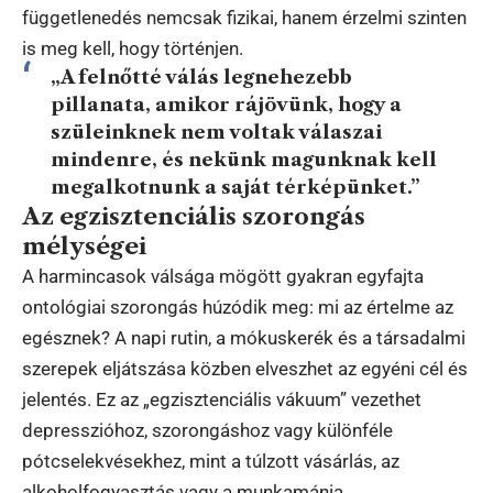
függetlenedés nemcsak fizikai, hanem érzelmi szinten
is meg kell, hogy történjen.
„A felnőtté válás legnehezebb
pillanata, amikor rájövünk, hogy a
szüleinknek nem voltak válaszai
mindenre, és nekünk magunknak kell
megalkotnunk a saját térképünket.”
Az egzisztenciális szorongás
mélységei
A harmincasok válsága mögött gyakran egyfajta
ontológiai szorongás húzódik meg: mi az értelme az
egésznek? A napi rutin, a mókuskerék és a társadalmi
szerepek eljátszása közben elveszhet az egyéni cél és
jelentés. Ez az „egzisztenciális vákuum” vezethet
depresszióhoz, szorongáshoz vagy különféle
pótcselekvésekhez, mint a túlzott vásárlás, az
alkoholfogyasztás vagy a munkamánia.