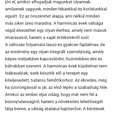
jön el, amikor elfogadjuk magunkat olyannak,
amilyenek vagyunk, minden hibánkkal és korlátunkkal
együtt. Ez az önszeretet alapja, ami nélkül minden
más siker üres maradna. A harmincas évek válsága
végül elvezethet egy olyan élethez, amely nem mások
elvárásairól, hanem a saját értékeinkről szól.
A változás folyamata lassú és gyakran fájdalmas, de
az eredmény egy olyan integrált személyiség, amely
képes mélyebben kapcsolódni, őszintébben élni és
bátrabban szeretni. A harmincas évek küzdelmei nem
hiábavalóak; ezek készítik elő a terepet egy
kiteljesedett, tudatos felnőttkorhoz. Az ébredés, még
ha szorongással is jár, az első lépés a szabadság felé.
Amikor az ember eljut odáig, hogy már nem fél a
bizonytalanságtól, hanem a növekedés lehetőségét
látja benne, a válság átalakul hajtóerővé. A kérdések