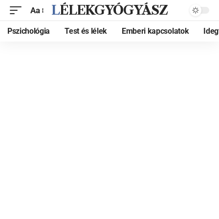
LÉLEKGYÓGYÁSZ
Aa
Pszichológia
Test és lélek
Emberi kapcsolatok
Ide