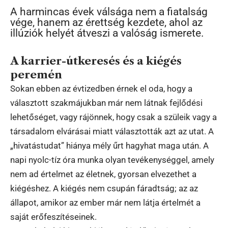
A harmincas évek válsága nem a fiatalság
vége, hanem az érettség kezdete, ahol az
illúziók helyét átveszi a valóság ismerete.
A karrier-útkeresés és a kiégés
peremén
Sokan ebben az évtizedben érnek el oda, hogy a
választott szakmájukban már nem látnak fejlődési
lehetőséget, vagy rájönnek, hogy csak a szüleik vagy a
társadalom elvárásai miatt választották azt az utat. A
„hivatástudat” hiánya mély űrt hagyhat maga után. A
napi nyolc-tíz óra munka olyan tevékenységgel, amely
nem ad értelmet az életnek, gyorsan elvezethet a
kiégéshez. A kiégés nem csupán fáradtság; az az
állapot, amikor az ember már nem látja értelmét a
saját erőfeszítéseinek.