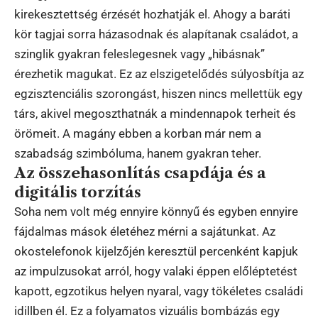
kirekesztettség érzését hozhatják el. Ahogy a baráti
kör tagjai sorra házasodnak és alapítanak családot, a
szinglik gyakran feleslegesnek vagy „hibásnak”
érezhetik magukat. Ez az elszigetelődés súlyosbítja az
egzisztenciális szorongást, hiszen nincs mellettük egy
társ, akivel megoszthatnák a mindennapok terheit és
örömeit. A magány ebben a korban már nem a
szabadság szimbóluma, hanem gyakran teher.
Az összehasonlítás csapdája és a
digitális torzítás
Soha nem volt még ennyire könnyű és egyben ennyire
fájdalmas mások életéhez mérni a sajátunkat. Az
okostelefonok kijelzőjén keresztül percenként kapjuk
az impulzusokat arról, hogy valaki éppen előléptetést
kapott, egzotikus helyen nyaral, vagy tökéletes családi
idillben él. Ez a folyamatos vizuális bombázás egy