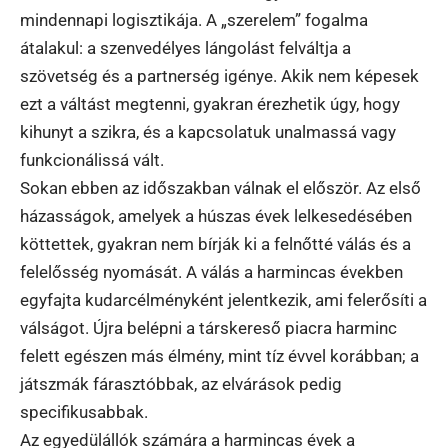
mindennapi logisztikája. A „szerelem” fogalma
átalakul: a szenvedélyes lángolást felváltja a
szövetség és a partnerség igénye. Akik nem képesek
ezt a váltást megtenni, gyakran érezhetik úgy, hogy
kihunyt a szikra, és a kapcsolatuk unalmassá vagy
funkcionálissá vált.
Sokan ebben az időszakban válnak el először. Az első
házasságok, amelyek a húszas évek lelkesedésében
köttettek, gyakran nem bírják ki a felnőtté válás és a
felelősség nyomását. A válás a harmincas években
egyfajta kudarcélményként jelentkezik, ami felerősíti a
válságot. Újra belépni a társkereső piacra harminc
felett egészen más élmény, mint tíz évvel korábban; a
játszmák fárasztóbbak, az elvárások pedig
specifikusabbak.
Az egyedülállók számára a harmincas évek a