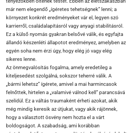
tényezőkben öltenek testet. Ebben az életszakaszban
már nem elegendő „ígéretes tehetségnek” lenni; a
környezet konkrét eredményeket vár el, legyen szó
karrierről, családalapításról vagy anyagi stabilitásról.
Ez a külső nyomás gyakran belsővé válik, és egyfajta
állandó készenléti állapotot eredményez, amelyben az
egyén soha nem érzi úgy, hogy elég jó vagy elég
sikeres lenne.
Az önmegvalósítás fogalma, amely eredetileg a
kiteljesedést szolgálná, sokszor teherré válik. A
„bármi lehetsz” ígérete, amivel a mai harmincasok
felnőttek, hirtelen a „valamivé válnod kell” parancsává
szelídül. Ez a váltás traumaként érheti azokat, akik
még mindig keresik az útjukat, vagy akik rájönnek,
hogy a választott ösvény nem hozta el a várt
boldogságot. A szabadság, ami korábban