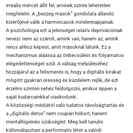
irreális mércét állít fel, aminek szinte lehetetlen
megfelelni. A „bezzeg mások” gondolata állandó
kísérőjévé válik a harmincasok mindennapjainak.
A pszichológia ezt a jelenséget relatív deprivációnak
nevezi: nem az számít, amink van, hanem az, amink
nincs ahhoz képest, amit másoknál látunk. Ez a
mechanizmus aláássa az önbecsülést és folyamatos
elégedetlenséget szül. A válság mélyüléséhez
hozzájárul az a felismerés is, hogy a digitális kirakat
mögött gyakran üresség és küzdelem rejlik, de ezt
érzelmi szinten nehéz feldolgozni, amikor éppen a
saját kudarcainkkal viaskodunk.
A közösségi médiától való tudatos távolságtartás és
a „digitális detox” nem csupán hóbort, hanem
mentálhigiénés szükséglet. Meg kell tanulni
különválasztani a performatív létet a valódi