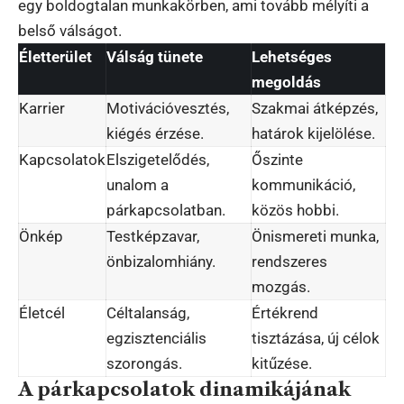
egy boldogtalan munkakörben, ami tovább mélyíti a
belső válságot.
Életterület
Válság tünete
Lehetséges
megoldás
Karrier
Motivációvesztés,
Szakmai átképzés,
kiégés érzése.
határok kijelölése.
Kapcsolatok
Elszigetelődés,
Őszinte
unalom a
kommunikáció,
párkapcsolatban.
közös hobbi.
Önkép
Testképzavar,
Önismereti munka,
önbizalomhiány.
rendszeres
mozgás.
Életcél
Céltalanság,
Értékrend
egzisztenciális
tisztázása, új célok
szorongás.
kitűzése.
A párkapcsolatok dinamikájának