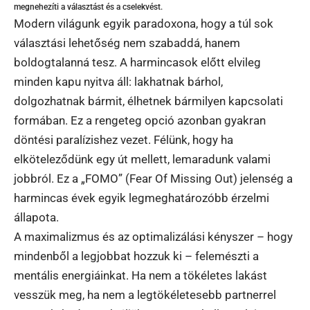
megnehezíti a választást és a cselekvést.
Modern világunk egyik paradoxona, hogy a túl sok
választási lehetőség nem szabaddá, hanem
boldogtalanná tesz. A harmincasok előtt elvileg
minden kapu nyitva áll: lakhatnak bárhol,
dolgozhatnak bármit, élhetnek bármilyen kapcsolati
formában. Ez a rengeteg opció azonban gyakran
döntési paralízishez vezet. Félünk, hogy ha
elköteleződünk egy út mellett, lemaradunk valami
jobbról. Ez a „FOMO” (Fear Of Missing Out) jelenség a
harmincas évek egyik legmeghatározóbb érzelmi
állapota.
A maximalizmus és az optimalizálási kényszer – hogy
mindenből a legjobbat hozzuk ki – felemészti a
mentális energiáinkat. Ha nem a tökéletes lakást
vesszük meg, ha nem a legtökéletesebb partnerrel