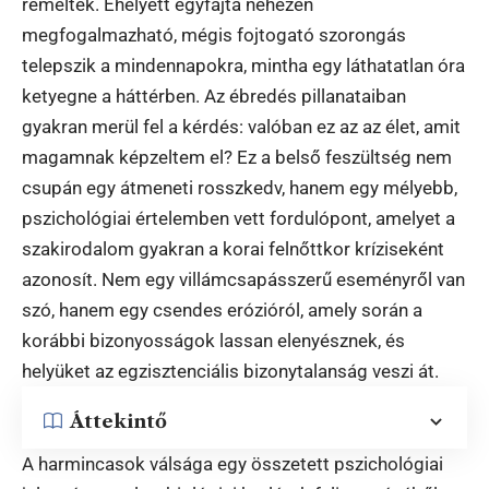
reméltek. Ehelyett egyfajta nehezen
megfogalmazható, mégis fojtogató szorongás
telepszik a mindennapokra, mintha egy láthatatlan óra
ketyegne a háttérben. Az ébredés pillanataiban
gyakran merül fel a kérdés: valóban ez az az élet, amit
magamnak képzeltem el? Ez a belső feszültség nem
csupán egy átmeneti rosszkedv, hanem egy mélyebb,
pszichológiai értelemben vett fordulópont, amelyet a
szakirodalom gyakran a korai felnőttkor kríziseként
azonosít. Nem egy villámcsapásszerű eseményről van
szó, hanem egy csendes erózióról, amely során a
korábbi bizonyosságok lassan elenyésznek, és
helyüket az egzisztenciális bizonytalanság veszi át.
Áttekintő
A harmincasok válsága egy összetett pszichológiai