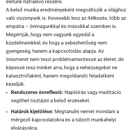
életünk hátralévő részére.
A belső munka eredményeként megváltozik a világhoz
való viszonyunk is. Kevesebb lesz az ítélkezés, több az
empátia – önmagunkkal és másokkal szemben is.
Megértjük, hogy nem vagyunk egyedül a
küzdelmeinkkel, és hogy a sebezhetőség nem
gyengeség, hanem a kapcsolódás alapja. Az
önismeret nem teszi problémamentessé az életet, de
képessé tesz minket arra, hogy a nehézségeket ne
katasztrófaként, hanem megoldandó feladatként
kezeljük.
Rendszeres önreflexió:
Naplóírás vagy meditáció
segíthet tisztázni a belső érzéseket.
Határok kijelölése:
Megtanulni nemet mondani a
mérgező kapcsolatokra és a túlzott munkahelyi
elvárásokra.