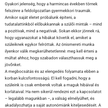
Gyakori jelenség, hogy a harmincas években törnek
felszínre a feldolgozatlan gyermekkori traumák.
Amikor saját életet próbálunk építeni, a
tudatalattinkból előbukkannak a szülői minták – mind
a pozitívak, mind a negatívak. Sokan ekkor jönnek rá,
hogy ugyanazokat a hibákat követik el, amiket a
szüleiknek egykor felróttak. Az önismereti munka
ilyenkor válik megkerülhetetlenné: meg kell érteni a
múltat ahhoz, hogy szabadon választhassuk meg a
jövőnket.
A megbocsátás és az elengedés folyamata ebben a
korban kulcsfontosságú. El kell fogadni, hogy a
szüleink is csak emberek voltak a maguk hibáival és
korlátaival. Ha nem sikerül rendezni ezt a kapcsolatot
– legalább magunkban –, a válság elmélyülhet, és
akadályozhatja a saját autonómiánk kiteljesedését. A