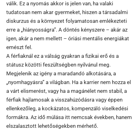
válik. Ez a nyomás akkor is jelen van, ha valaki
tudatosan nem akar gyermeket, hiszen a társadalmi
diskurzus és a környezet folyamatosan emlékezteti
erre a „hiányosságra”. A döntés kényszere – akár az
igen, akár a nem mellett – óriási mentális energiákat
emészt fel.
A férfiaknál ez a válság gyakran a fizikai erő és a
státusz közötti feszültségben nyilvánul meg.
Megjelenik az igény a maradandó alkotására, a
„nyomhagyásra” a világban. Ha a karrier nem hozza el
a várt elismerést, vagy ha a magánélet nem stabil, a
férfiak hajlamosak a visszahúzódásra vagy éppen
ellenkezőleg, a kockázatos, kompenzáló viselkedési
formákra. Az idő múlása itt nemcsak években, hanem
elszalasztott lehetőségekben mérhető.