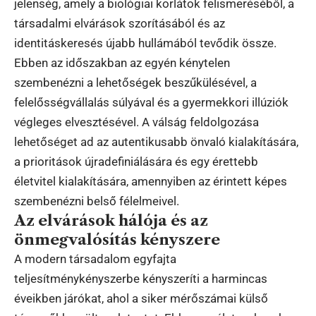
jelenség, amely a biológiai korlátok felismeréséből, a
társadalmi elvárások szorításából és az
identitáskeresés újabb hullámából tevődik össze.
Ebben az időszakban az egyén kénytelen
szembenézni a lehetőségek beszűkülésével, a
felelősségvállalás súlyával és a gyermekkori illúziók
végleges elvesztésével. A válság feldolgozása
lehetőséget ad az autentikusabb önvaló kialakítására,
a prioritások újradefiniálására és egy érettebb
életvitel kialakítására, amennyiben az érintett képes
szembenézni belső félelmeivel.
Az elvárások hálója és az
önmegvalósítás kényszere
A modern társadalom egyfajta
teljesítménykényszerbe kényszeríti a harmincas
éveikben járókat, ahol a siker mérőszámai külső