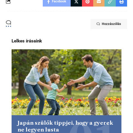
Facebook
Hozzászólás
Lelkes írásaink
Japán szülők tippjei, hogy a gyerek
ne legyen lusta