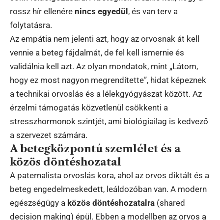
rossz hír ellenére
nincs egyedül
, és van terv a
folytatásra.
Az empátia nem jelenti azt, hogy az orvosnak át kell
vennie a beteg fájdalmát, de fel kell ismernie és
validálnia kell azt. Az olyan mondatok, mint „Látom,
hogy ez most nagyon megrendítette”, hidat képeznek
a technikai orvoslás és a lélekgyógyászat között. Az
érzelmi támogatás közvetlenül csökkenti a
stresszhormonok szintjét, ami biológiailag is kedvező
a szervezet számára.
A betegközpontú szemlélet és a
közös döntéshozatal
A paternalista orvoslás kora, ahol az orvos diktált és a
beteg engedelmeskedett, leáldozóban van. A modern
egészségügy a
közös döntéshozatalra
(shared
decision making) épül. Ebben a modellben az orvos a