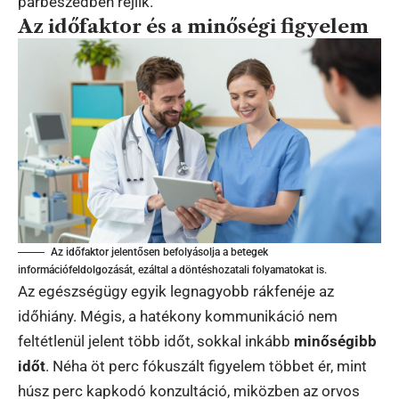
párbeszédben rejlik.
Az időfaktor és a minőségi figyelem
Az időfaktor jelentősen befolyásolja a betegek
információfeldolgozását, ezáltal a döntéshozatali folyamatokat is.
Az egészségügy egyik legnagyobb rákfenéje az
időhiány. Mégis, a hatékony kommunikáció nem
feltétlenül jelent több időt, sokkal inkább
minőségibb
időt
. Néha öt perc fókuszált figyelem többet ér, mint
húsz perc kapkodó konzultáció, miközben az orvos