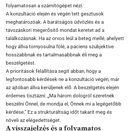
folyamatosan a számítógépet nézi.
A konzultáció elején és végén tett gesztusok
meghatározóak. A barátságos üdvözlés és a
távozáskori megerősítő mondat keretet ad a
találkozásnak. Ha az orvos leül a beteg mellé, ahelyett
hogy állva tornyosulna fölé, a páciens szubjektíve
hosszabbnak és tartalmasabbnak éli meg a
beszélgetést.
A prioritások felállítása segít abban, hogy a
legfontosabb kérdések ne a konzultáció végén, már
az ajtóban állva kerüljenek elő. A beszélgetés elején
érdemes tisztázni: „Ma három dologról szeretnék
beszélni Önnel, de mondja el, Önnek mi a legégetőbb
kérdése.” Ez a strukturáltság időt takarít meg és
növeli az elégedettséget.
A visszajelzés és a folyamatos