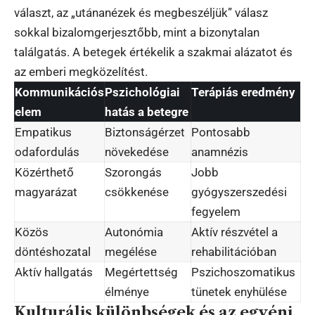
választ, az „utánanézek és megbeszéljük” válasz
sokkal bizalomgerjesztőbb, mint a bizonytalan
találgatás. A betegek értékelik a szakmai alázatot és
az emberi megközelítést.
Kommunikációs
Pszichológiai
Terápiás eredmény
elem
hatás a betegre
Empatikus
Biztonságérzet
Pontosabb
odafordulás
növekedése
anamnézis
Közérthető
Szorongás
Jobb
magyarázat
csökkenése
gyógyszerszedési
fegyelem
Közös
Autonómia
Aktív részvétel a
döntéshozatal
megélése
rehabilitációban
Aktív hallgatás
Megértettség
Pszichoszomatikus
élménye
tünetek enyhülése
Kulturális különbségek és az egyéni