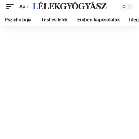
LÉLEKGYÓGYÁSZ
Aa
Pszichológia
Test és lélek
Emberi kapcsolatok
Ide