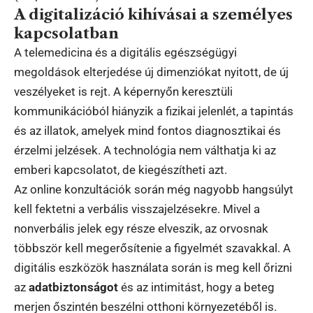
A digitalizáció kihívásai a személyes
kapcsolatban
A telemedicina és a digitális egészségügyi
megoldások elterjedése új dimenziókat nyitott, de új
veszélyeket is rejt. A képernyőn keresztüli
kommunikációból hiányzik a fizikai jelenlét, a tapintás
és az illatok, amelyek mind fontos diagnosztikai és
érzelmi jelzések. A technológia nem válthatja ki az
emberi kapcsolatot, de kiegészítheti azt.
Az online konzultációk során még nagyobb hangsúlyt
kell fektetni a verbális visszajelzésekre. Mivel a
nonverbális jelek egy része elveszik, az orvosnak
többször kell megerősítenie a figyelmét szavakkal. A
digitális eszközök használata során is meg kell őrizni
az
adatbiztonságot
és az intimitást, hogy a beteg
merjen őszintén beszélni otthoni környezetéből is.