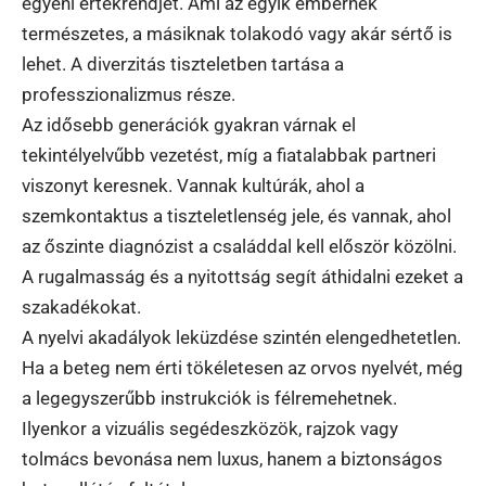
egyéni értékrendjét. Ami az egyik embernek
természetes, a másiknak tolakodó vagy akár sértő is
lehet. A diverzitás tiszteletben tartása a
professzionalizmus része.
Az idősebb generációk gyakran várnak el
tekintélyelvűbb vezetést, míg a fiatalabbak partneri
viszonyt keresnek. Vannak kultúrák, ahol a
szemkontaktus a tiszteletlenség jele, és vannak, ahol
az őszinte diagnózist a családdal kell először közölni.
A rugalmasság és a nyitottság segít áthidalni ezeket a
szakadékokat.
A nyelvi akadályok leküzdése szintén elengedhetetlen.
Ha a beteg nem érti tökéletesen az orvos nyelvét, még
a legegyszerűbb instrukciók is félremehetnek.
Ilyenkor a vizuális segédeszközök, rajzok vagy
tolmács bevonása nem luxus, hanem a biztonságos