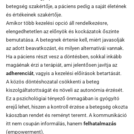
betegség szakértője, a páciens pedig a saját életének
és értékeinek szakértője.
Amikor több kezelési opció áll rendelkezésre,
elengedhetetlen az előnyök és kockázatok őszinte
bemutatása. A betegnek értenie kell, miért javasolják
az adott beavatkozást, és milyen alternatívái vannak.
Ha a páciens részt vesz a döntésben, sokkal inkább
magáénak érzi a terápiát, ami jelentősen javítja az
adherenciát
, vagyis a kezelési előírások betartását.
A közös döntéshozatal csökkenti a beteg
kiszolgáltatottságát és növeli az autonómia érzését.
Ez a pszichológiai tényező önmagában is gyógyító
erejű lehet, hiszen a kontroll érzése a betegség okozta
káoszban rendet és reményt teremt. A kommunikáció
itt nem csupán informálás, hanem
felhatalmazás
(empowerment).