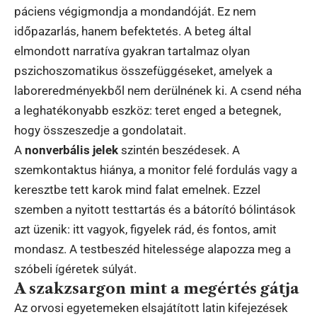
páciens végigmondja a mondandóját. Ez nem
időpazarlás, hanem befektetés. A beteg által
elmondott narratíva gyakran tartalmaz olyan
pszichoszomatikus összefüggéseket, amelyek a
laboreredményekből nem derülnének ki. A csend néha
a leghatékonyabb eszköz: teret enged a betegnek,
hogy összeszedje a gondolatait.
A
nonverbális jelek
szintén beszédesek. A
szemkontaktus hiánya, a monitor felé fordulás vagy a
keresztbe tett karok mind falat emelnek. Ezzel
szemben a nyitott testtartás és a bátorító bólintások
azt üzenik: itt vagyok, figyelek rád, és fontos, amit
mondasz. A testbeszéd hitelessége alapozza meg a
szóbeli ígéretek súlyát.
A szakzsargon mint a megértés gátja
Az orvosi egyetemeken elsajátított latin kifejezések