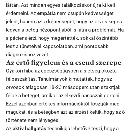
láttán. Azt minden egyes találkozáskor újra ki kell
érdemelni. Az
empátia
nem csupán kedvességet
jelent, hanem azt a képességet, hogy az orvos képes
legyen a beteg nézőpontjából is látni a problémát. Ha
a páciens érzi, hogy megértették, sokkal őszintébb
lesz a tüneteivel kapcsolatban, ami pontosabb
diagnózishoz vezet.
Az értő figyelem és a csend szerepe
Gyakori hiba az egészségügyben a sietség okozta
félbeszakítás. Tanulmányok kimutatták, hogy az
orvosok átlagosan 18-23 másodperc után szakítják
félbe a beteget, amikor az elkezdi panaszait sorolni.
Ezzel azonban értékes információktól fosztják meg
magukat, és a betegben azt az érzést keltik, hogy az ő
története nem lényeges.
Az
aktív hallgatás
technikája lehetővé teszi, hogy a