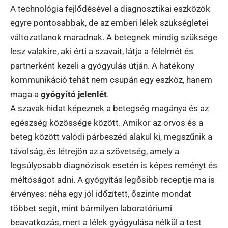
A technológia fejlődésével a diagnosztikai eszközök
egyre pontosabbak, de az emberi lélek szükségletei
változatlanok maradnak. A betegnek mindig szüksége
lesz valakire, aki érti a szavait, látja a félelmét és
partnerként kezeli a gyógyulás útján. A hatékony
kommunikáció tehát nem csupán egy eszköz, hanem
maga a
gyógyító jelenlét
.
A szavak hidat képeznek a betegség magánya és az
egészség közössége között. Amikor az orvos és a
beteg között valódi párbeszéd alakul ki, megszűnik a
távolság, és létrejön az a szövetség, amely a
legsúlyosabb diagnózisok esetén is képes reményt és
méltóságot adni. A gyógyítás legősibb receptje ma is
érvényes: néha egy jól időzített, őszinte mondat
többet segít, mint bármilyen laboratóriumi
beavatkozás, mert a lélek gyógyulása nélkül a test