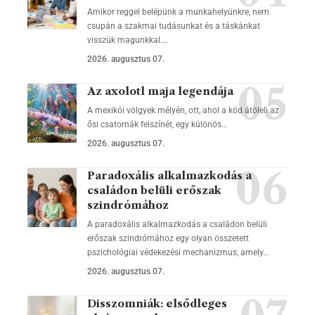
Amikor reggel belépünk a munkahelyünkre, nem
csupán a szakmai tudásunkat és a táskánkat
visszük magunkkal.…
2026. augusztus 07.
Az axolotl maja legendája
A mexikói völgyek mélyén, ott, ahol a köd átöleli az
ősi csatornák felszínét, egy különös…
2026. augusztus 07.
Paradoxális alkalmazkodás a
családon belüli erőszak
szindrómához
A paradoxális alkalmazkodás a családon belüli
erőszak szindrómához egy olyan összetett
pszichológiai védekezési mechanizmus, amely…
2026. augusztus 07.
Disszomniák: elsődleges