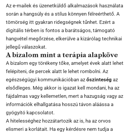
Az e-mailek és üzenetküldő alkalmazások használata
során a hangsúly és a stílus könnyen félreérthető. A
tömörség itt gyakran ridegségnek tűnhet. Ezért a
digitális térben is fontos a barátságos, támogató
hangvétel megőrzése, elkerülve a kizárólag technikai
jellegű válaszokat.
A bizalom mint a terápia alapköve
A bizalom egy törékeny tőke, amelyet évek alatt lehet
felépíteni, de percek alatt le lehet rombolni. Az
egészségügyi kommunikációban az
őszinteség
az
elsődleges. Még akkor is igazat kell mondani, ha az
fájdalmas vagy kellemetlen, mert a hazugság vagy az
információk elhallgatása hosszú távon aláássa a
gyógyító kapcsolatot.
A hitelességhez hozzátartozik az is, ha az orvos
elismeri a korlátait. Ha egy kérdésre nem tudja a