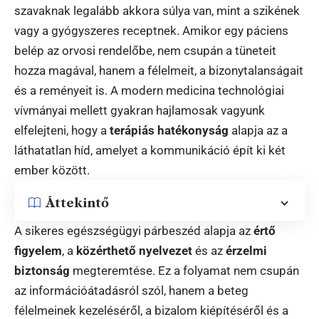
szavaknak legalább akkora súlya van, mint a szikének
vagy a gyógyszeres receptnek. Amikor egy páciens
belép az orvosi rendelőbe, nem csupán a tüneteit
hozza magával, hanem a félelmeit, a bizonytalanságait
és a reményeit is. A modern medicina technológiai
vívmányai mellett gyakran hajlamosak vagyunk
elfelejteni, hogy a
terápiás hatékonyság
alapja az a
láthatatlan híd, amelyet a kommunikáció épít ki két
ember között.
Áttekintő
A sikeres egészségügyi párbeszéd alapja az
értő
figyelem
, a
közérthető nyelvezet
és az
érzelmi
biztonság
megteremtése. Ez a folyamat nem csupán
az információátadásról szól, hanem a beteg
félelmeinek kezeléséről, a bizalom kiépítéséről és a