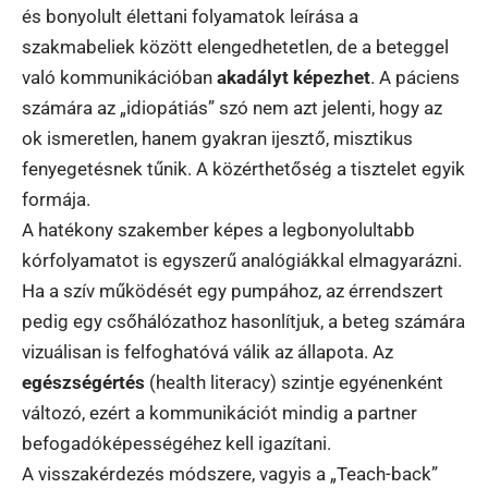
és bonyolult élettani folyamatok leírása a
szakmabeliek között elengedhetetlen, de a beteggel
való kommunikációban
akadályt képezhet
. A páciens
számára az „idiopátiás” szó nem azt jelenti, hogy az
ok ismeretlen, hanem gyakran ijesztő, misztikus
fenyegetésnek tűnik. A közérthetőség a tisztelet egyik
formája.
A hatékony szakember képes a legbonyolultabb
kórfolyamatot is egyszerű analógiákkal elmagyarázni.
Ha a szív működését egy pumpához, az érrendszert
pedig egy csőhálózathoz hasonlítjuk, a beteg számára
vizuálisan is felfoghatóvá válik az állapota. Az
egészségértés
(health literacy) szintje egyénenként
változó, ezért a kommunikációt mindig a partner
befogadóképességéhez kell igazítani.
A visszakérdezés módszere, vagyis a „Teach-back”