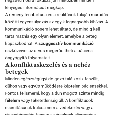
negatívumokra fókuszáljon, miközben minden
lényeges információt megkap.
A remény fenntartása és a realitások talaján maradás
közötti egyensúlyozás az egyik legnagyobb kihívás. A
kommunikáció sosem lehet áltató, de mindig kell
tartalmaznia egy olyan elemet, amelybe a beteg
kapaszkodhat. A
szuggesztív kommunikáció
eszközeivel az orvos megerősítheti a páciens
öngyógyító folyamatait.
A konfliktuskezelés és a nehéz
betegek
Minden egészségügyi dolgozó találkozik feszült,
dühös vagy együttműködésre képtelen páciensekkel.
Fontos felismerni, hogy a düh mögött szinte mindig
félelem
vagy tehetetlenség áll. A konfliktusok
elsimításának kulcsa nem a védekezés vagy a
visszatámadás, hanem az érzelmek elismerése.