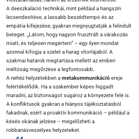
A deeszkaláció technikái, mint például a hangszín
lecsendesítése, a lassabb beszédtempó és az
empátia kifejezése, gyakran megnyugtatják a felindult
beteget. „Látom, hogy nagyon frusztrált a várakozás
miatt, és teljesen megértem” – egy ilyen mondat
azonnal kifogja a szelet a harag vitorlájából. A
szakmai határok megtartása mellett az emberi
méltóság megőrzése a legfontosabb.
A nehéz helyzetekben a
metakommunikáció
ereje
felértékelődik. Ha a szakember képes higgadt
maradni, az biztonságot sugároz a környezete felé is.
A konfliktusok gyakran a hiányos tájékoztatásból
fakadnak, ezért a proaktív kommunikáció – például a
késés okának jelzése – megelőzheti a
robbanásveszélyes helyzeteket.