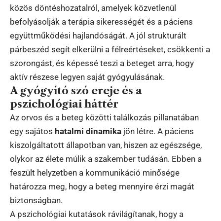
közös döntéshozatalról, amelyek közvetlenül
befolyásolják a terápia sikerességét és a páciens
együttműködési hajlandóságát. A jól strukturált
párbeszéd segít elkerülni a félreértéseket, csökkenti a
szorongást, és képessé teszi a beteget arra, hogy
aktív részese legyen saját gyógyulásának.
A gyógyító szó ereje és a
pszichológiai háttér
Az orvos és a beteg közötti találkozás pillanatában
egy sajátos
hatalmi dinamika
jön létre. A páciens
kiszolgáltatott állapotban van, hiszen az egészsége,
olykor az élete múlik a szakember tudásán. Ebben a
feszült helyzetben a kommunikáció minősége
határozza meg, hogy a beteg mennyire érzi magát
biztonságban.
A pszichológiai kutatások rávilágítanak, hogy a