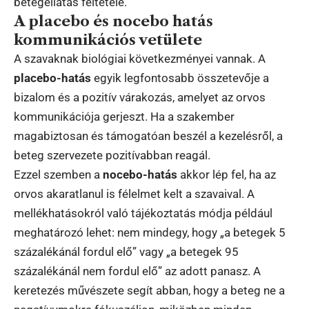
betegellátás feltétele.
A placebo és nocebo hatás
kommunikációs vetülete
A szavaknak biológiai következményei vannak. A
placebo-hatás
egyik legfontosabb összetevője a
bizalom és a pozitív várakozás, amelyet az orvos
kommunikációja gerjeszt. Ha a szakember
magabiztosan és támogatóan beszél a kezelésről, a
beteg szervezete pozitívabban reagál.
Ezzel szemben a
nocebo-hatás
akkor lép fel, ha az
orvos akaratlanul is félelmet kelt a szavaival. A
mellékhatásokról való tájékoztatás módja például
meghatározó lehet: nem mindegy, hogy „a betegek 5
százalékánál fordul elő” vagy „a betegek 95
százalékánál nem fordul elő” az adott panasz. A
keretezés művészete segít abban, hogy a beteg ne a