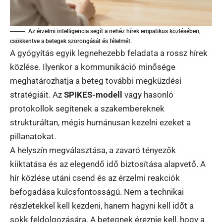
Az érzelmi intelligencia segít a nehéz hírek empatikus közlésében,
csökkentve a betegek szorongását és félelmét.
A gyógyítás egyik legnehezebb feladata a rossz hírek
közlése. Ilyenkor a kommunikáció minősége
meghatározhatja a beteg további megküzdési
stratégiáit. Az
SPIKES-modell
vagy hasonló
protokollok segítenek a szakembereknek
strukturáltan, mégis humánusan kezelni ezeket a
pillanatokat.
A helyszín megválasztása, a zavaró tényezők
kiiktatása és az elegendő idő biztosítása alapvető. A
hír közlése utáni csend és az érzelmi reakciók
befogadása kulcsfontosságú. Nem a technikai
részletekkel kell kezdeni, hanem hagyni kell időt a
sokk feldolgozására. A betegnek éreznie kell, hogy a