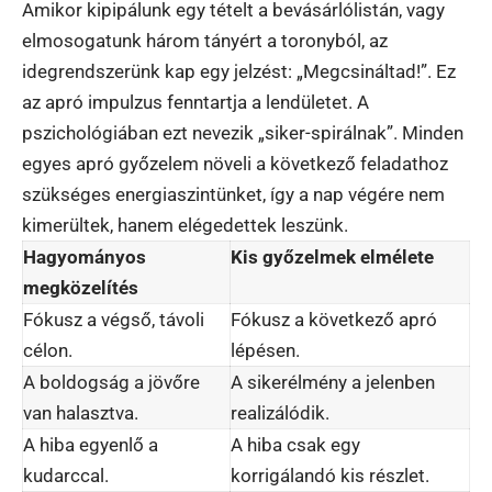
Amikor kipipálunk egy tételt a bevásárlólistán, vagy
elmosogatunk három tányért a toronyból, az
idegrendszerünk kap egy jelzést: „Megcsináltad!”. Ez
az apró impulzus fenntartja a lendületet. A
pszichológiában ezt nevezik „siker-spirálnak”. Minden
egyes apró győzelem növeli a következő feladathoz
szükséges energiaszintünket, így a nap végére nem
kimerültek, hanem elégedettek leszünk.
Hagyományos
Kis győzelmek elmélete
megközelítés
Fókusz a végső, távoli
Fókusz a következő apró
célon.
lépésen.
A boldogság a jövőre
A sikerélmény a jelenben
van halasztva.
realizálódik.
A hiba egyenlő a
A hiba csak egy
kudarccal.
korrigálandó kis részlet.