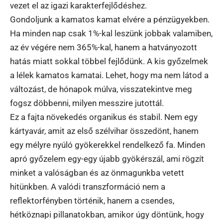
vezet el az igazi karakterfejlődéshez.
Gondoljunk a kamatos kamat elvére a pénzügyekben.
Ha minden nap csak 1%-kal leszünk jobbak valamiben,
az év végére nem 365%-kal, hanem a hatványozott
hatás miatt sokkal többel fejlődünk. A kis győzelmek
a lélek kamatos kamatai. Lehet, hogy ma nem látod a
változást, de hónapok múlva, visszatekintve meg
fogsz döbbenni, milyen messzire jutottál.
Ez a fajta növekedés organikus és stabil. Nem egy
kártyavár, amit az első szélvihar összedönt, hanem
egy mélyre nyúló gyökerekkel rendelkező fa. Minden
apró győzelem egy-egy újabb gyökérszál, ami rögzít
minket a valóságban és az önmagunkba vetett
hitünkben. A valódi transzformáció nem a
reflektorfényben történik, hanem a csendes,
hétköznapi pillanatokban, amikor úgy döntünk, hogy