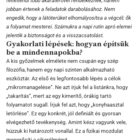
feltétlenül több akaraterővel rendelkeznek, hanem
jobban értenek a feladatok darabolásához. Nem
engedik, hogy a látóterüket elhomályosítsa a végcél; ők
a folyamat mesterei. Számukra a napi rutin apró elemei
jelentik a biztonságot és a visszacsatolást.
Gyakorlati lépések: hogyan építsük
be a mindennapokba?
A kis győzelmek elmélete nem csupán egy szép
filozófia, hanem egy napi szinten alkalmazható
eszköztár. Az első és legfontosabb lépés a célok
„mikromanagelése”. Ne azt írjuk fel a listánkra, hogy
„takarítás”, mert az egy kimerítő, órákig tartó
folyamatot sugall. Írjuk fel azt, hogy „konyhaasztal
letörlése”. Ez egy konkrét, jól definiált és gyorsan
elvégezhető tevékenység. Amint kész vagyunk vele,
húzzuk ki határozott vonallal. Ez a fizikai mozdulat
megerősíti a sikerélményt.