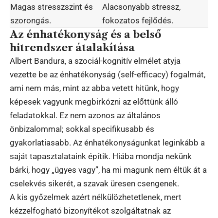
Magas stresszszint és
Alacsonyabb stressz,
szorongás.
fokozatos fejlődés.
Az énhatékonyság és a belső
hitrendszer átalakítása
Albert Bandura, a szociál-kognitív elmélet atyja
vezette be az énhatékonyság (self-efficacy) fogalmát,
ami nem más, mint az abba vetett hitünk, hogy
képesek vagyunk megbirkózni az előttünk álló
feladatokkal. Ez nem azonos az általános
önbizalommal; sokkal specifikusabb és
gyakorlatiasabb. Az énhatékonyságunkat leginkább a
saját tapasztalataink építik. Hiába mondja nekünk
bárki, hogy „ügyes vagy”, ha mi magunk nem éltük át a
cselekvés sikerét, a szavak üresen csengenek.
A kis győzelmek azért nélkülözhetetlenek, mert
kézzelfogható bizonyítékot szolgáltatnak az