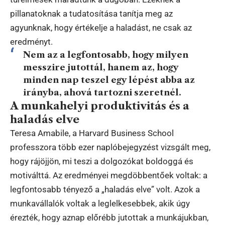
pillanatoknak a tudatosítása tanítja meg az
agyunknak, hogy értékelje a haladást, ne csak az
eredményt.
Nem az a legfontosabb, hogy milyen
messzire jutottál, hanem az, hogy
minden nap teszel egy lépést abba az
irányba, ahová tartozni szeretnél.
A munkahelyi produktivitás és a
haladás elve
Teresa Amabile, a Harvard Business School
professzora több ezer naplóbejegyzést vizsgált meg,
hogy rájöjjön, mi teszi a dolgozókat boldoggá és
motiválttá. Az eredményei megdöbbentőek voltak: a
legfontosabb tényező a „haladás elve” volt. Azok a
munkavállalók voltak a leglelkesebbek, akik úgy
érezték, hogy aznap előrébb jutottak a munkájukban,