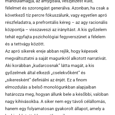
mandulamagja, az amygdala, vészjelzést küld,
félelmet és szorongást generálva. Azonban, ha csak a
következő tíz percre fókuszálunk, vagy egyetlen apró
részfeladatra, a prefrontális kéreg – az agy racionális
központja – visszaveszi az irányítást. A kis győzelem
tehát egyfajta pszichológiai fegyverszünet a félelem
és a tettvágy között.
Az apró sikerek ereje abban rejlik, hogy képesek
megváltoztatni a saját magunkról alkotott narratívát.
Aki korábban „kudarcosnak” látta magát, a kis
győzelmek által elkezdi „cselekvőként” és
„sikeresként” definiálni az énjét. Ez a finom
elmozdulás a belső monológunkban alapjaiban
határozza meg, hogyan állunk bele a későbbi, valóban
nagy kihívásokba. A siker nem egy távoli célállomás,
hanem egy folyamatosan gyakorolt állapot, amely a