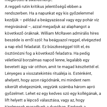
A reggeli rutin kritikus jelentőségű ebben a
rendszerben. Ha a napunkat egy kis győzelemmel
kezdjük – például a beágyazással vagy egy pohár víz
megivásával –, azzal megadjuk az alaphangot a
következő óráknak. William McRaven admirális híres
beszéde is erről szól: ha beágyazol reggel, elvégezted
a nap első feladatát. Ez büszkeséggel tölt el, és
ösztönözni fog a következő feladatra. Ha pedig
véletlenül borzalmas napod lenne, legalább egy
bevetett ágy vár otthon, amit te magad készítettél el.
Lényeges a visszatekintés rituáléja is. Esténként,
ahelyett, hogy azon rágódnánk, mi mindent nem
sikerült elvégeznünk, vegyünk számba három apró
győzelmet. Lehet ez egy kedves szó egy kollégának, a
lift helyett a lépcső választása, vagy az, hogy
türelmesek maradtunk a dugóban. Ezeknek a