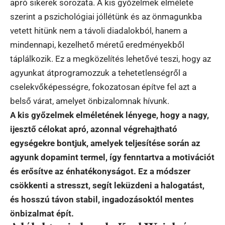
apró sikerek sorozata. A kis győzelmek elmélete
szerint a pszichológiai jóllétünk és az önmagunkba
vetett hitünk nem a távoli diadalokból, hanem a
mindennapi, kezelhető méretű eredményekből
táplálkozik. Ez a megközelítés lehetővé teszi, hogy az
agyunkat átprogramozzuk a tehetetlenségről a
cselekvőképességre, fokozatosan építve fel azt a
belső várat, amelyet önbizalomnak hívunk.
A kis győzelmek elméletének lényege, hogy a nagy,
ijesztő célokat apró, azonnal végrehajtható
egységekre bontjuk, amelyek teljesítése során az
agyunk dopamint termel, így fenntartva a motivációt
és erősítve az énhatékonyságot. Ez a módszer
csökkenti a stresszt, segít leküzdeni a halogatást,
és hosszú távon stabil, ingadozásoktól mentes
önbizalmat épít.