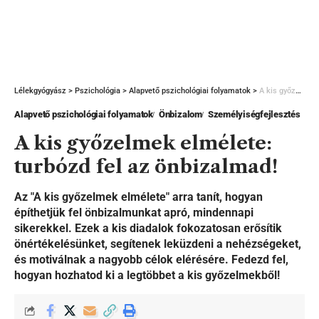
Lélekgyógyász
>
Pszichológia
>
Alapvető pszichológiai folyamatok
>
A kis győzelmek elmélete: turbózd fel az önbizalmad!
Alapvető pszichológiai folyamatok
Önbizalom
Személyiségfejlesztés
A kis győzelmek elmélete:
turbózd fel az önbizalmad!
Az "A kis győzelmek elmélete" arra tanít, hogyan
építhetjük fel önbizalmunkat apró, mindennapi
sikerekkel. Ezek a kis diadalok fokozatosan erősítik
önértékelésünket, segítenek leküzdeni a nehézségeket,
és motiválnak a nagyobb célok elérésére. Fedezd fel,
hogyan hozhatod ki a legtöbbet a kis győzelmekből!