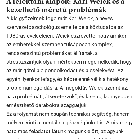
A lélektani alapok: Karl Weick és a
kezelhető méretű problémák
A kis győzelmek fogalmát Karl Weick, a neves
szervezetpszichológus emelte be a köztudatba az
1980-as évek elején. Weick észrevette, hogy amikor
az emberekkel szemben túlságosan komplex,
rendszerszintű problémákat állítanak, a
stresszszintjük olyan mértékben megemelkedik, hogy
az már gátolja a gondolkodást és a cselekvést. Az
egyén ilyenkor lefagy, és képtelenné válik a hatékony
problémamegoldásra. A megoldás Weick szerint az,
ha a problémát „átkeretezzük”, és kisebb, könnyebben
emészthető darabokra szaggatjuk.
Ez a folyamat nem csupán technikai segítség, hanem
mélyen érinti a mentális egészségünket is. Amikor egy
hatalmas feladatot látunk magunk előtt, az agyunk