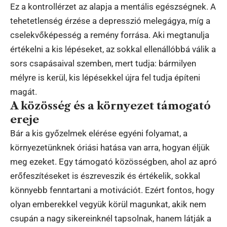
Ez a kontrollérzet az alapja a mentális egészségnek. A
tehetetlenség érzése a depresszió melegágya, míg a
cselekvőképesség a remény forrása. Aki megtanulja
értékelni a kis lépéseket, az sokkal ellenállóbbá válik a
sors csapásaival szemben, mert tudja: bármilyen
mélyre is kerül, kis lépésekkel újra fel tudja építeni
magát.
A közösség és a környezet támogató
ereje
Bár a kis győzelmek elérése egyéni folyamat, a
környezetünknek óriási hatása van arra, hogyan éljük
meg ezeket. Egy támogató közösségben, ahol az apró
erőfeszítéseket is észreveszik és értékelik, sokkal
könnyebb fenntartani a motivációt. Ezért fontos, hogy
olyan emberekkel vegyük körül magunkat, akik nem
csupán a nagy sikereinknél tapsolnak, hanem látják a