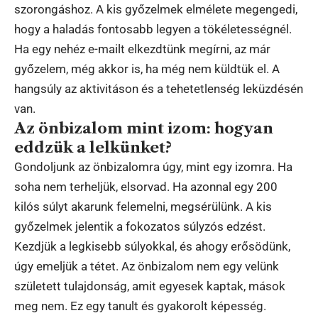
szorongáshoz. A kis győzelmek elmélete megengedi,
hogy a haladás fontosabb legyen a tökéletességnél.
Ha egy nehéz e-mailt elkezdtünk megírni, az már
győzelem, még akkor is, ha még nem küldtük el. A
hangsúly az aktivitáson és a tehetetlenség leküzdésén
van.
Az önbizalom mint izom: hogyan
eddzük a lelkünket?
Gondoljunk az önbizalomra úgy, mint egy izomra. Ha
soha nem terheljük, elsorvad. Ha azonnal egy 200
kilós súlyt akarunk felemelni, megsérülünk. A kis
győzelmek jelentik a fokozatos súlyzós edzést.
Kezdjük a legkisebb súlyokkal, és ahogy erősödünk,
úgy emeljük a tétet. Az önbizalom nem egy velünk
született tulajdonság, amit egyesek kaptak, mások
meg nem. Ez egy tanult és gyakorolt képesség.