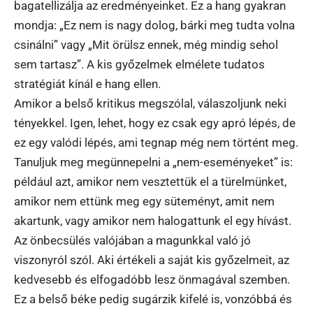
bagatellizálja az eredményeinket. Ez a hang gyakran
mondja: „Ez nem is nagy dolog, bárki meg tudta volna
csinálni” vagy „Mit örülsz ennek, még mindig sehol
sem tartasz”. A kis győzelmek elmélete tudatos
stratégiát kínál e hang ellen.
Amikor a belső kritikus megszólal, válaszoljunk neki
tényekkel. Igen, lehet, hogy ez csak egy apró lépés, de
ez egy valódi lépés, ami tegnap még nem történt meg.
Tanuljuk meg megünnepelni a „nem-eseményeket” is:
például azt, amikor nem vesztettük el a türelmünket,
amikor nem ettünk meg egy süteményt, amit nem
akartunk, vagy amikor nem halogattunk el egy hívást.
Az önbecsülés valójában a magunkkal való jó
viszonyról szól. Aki értékeli a saját kis győzelmeit, az
kedvesebb és elfogadóbb lesz önmagával szemben.
Ez a belső béke pedig sugárzik kifelé is, vonzóbbá és