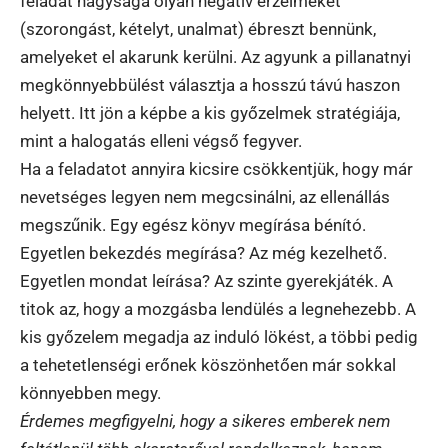
feladat nagysága olyan negatív érzelmeket
(szorongást, kételyt, unalmat) ébreszt bennünk,
amelyeket el akarunk kerülni. Az agyunk a pillanatnyi
megkönnyebbülést választja a hosszú távú haszon
helyett. Itt jön a képbe a kis győzelmek stratégiája,
mint a halogatás elleni végső fegyver.
Ha a feladatot annyira kicsire csökkentjük, hogy már
nevetséges legyen nem megcsinálni, az ellenállás
megszűnik. Egy egész könyv megírása bénító.
Egyetlen bekezdés megírása? Az még kezelhető.
Egyetlen mondat leírása? Az szinte gyerekjáték. A
titok az, hogy a mozgásba lendülés a legnehezebb. A
kis győzelem megadja az induló lökést, a többi pedig
a tehetetlenségi erőnek köszönhetően már sokkal
könnyebben megy.
Érdemes megfigyelni, hogy a sikeres emberek nem