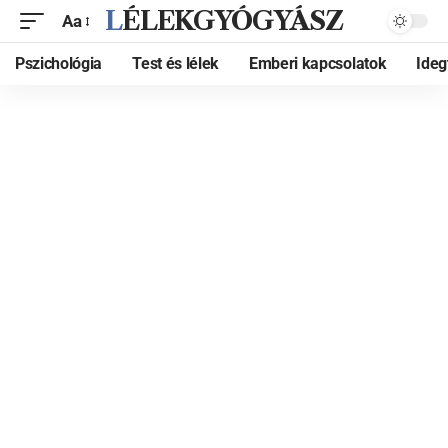
LÉLEKGYÓGYÁSZ
Aa
Pszichológia
Test és lélek
Emberi kapcsolatok
Ide