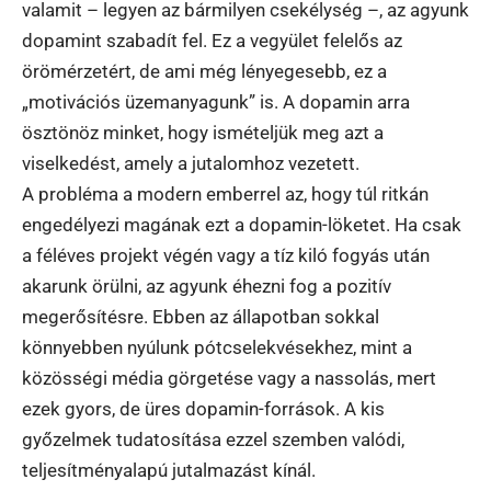
valamit – legyen az bármilyen csekélység –, az agyunk
dopamint szabadít fel. Ez a vegyület felelős az
örömérzetért, de ami még lényegesebb, ez a
„motivációs üzemanyagunk” is. A dopamin arra
ösztönöz minket, hogy ismételjük meg azt a
viselkedést, amely a jutalomhoz vezetett.
A probléma a modern emberrel az, hogy túl ritkán
engedélyezi magának ezt a dopamin-löketet. Ha csak
a féléves projekt végén vagy a tíz kiló fogyás után
akarunk örülni, az agyunk éhezni fog a pozitív
megerősítésre. Ebben az állapotban sokkal
könnyebben nyúlunk pótcselekvésekhez, mint a
közösségi média görgetése vagy a nassolás, mert
ezek gyors, de üres dopamin-források. A kis
győzelmek tudatosítása ezzel szemben valódi,
teljesítményalapú jutalmazást kínál.