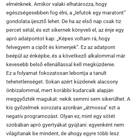
elménknek. Amikor valaki elhatározza, hogy
egészségesebben fog élni, a „lefutok egy maratont”
gondolata ijesztő lehet. De ha az első nap csak tíz
percet sétál, és ezt sikernek könyveli el, az énje egy
apró adatpontot kap: „Képes voltam rá, hogy
felvegyem a cipőt és kimenjek”. Ez az adatpont
beépül az énképbe, és a következő alkalommal már
kevesebb belső ellenállással kell megküzdenie.
Ez a folyamat fokozatosan lebontja a tanult
tehetetlenséget. Sokan azért küzdenek alacsony
önbizalommal, mert korábbi kudarcaik alapján
meggyőzték magukat: nekik semmi sem sikerülhet. A
kis győzelmek sorozata azonban „átmossa” ezt a
negatív programozást. Olyan ez, mint egy sötét
szobában apró gyertyákat gyújtani: egyenként nem
világítanak be mindent, de ahogy egyre több lesz