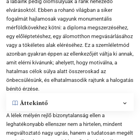
a lábaink pedig ólomsúlyúak a ránk nehezedő
elvárásoktól. Ebben a rohanó világban a siker
fogalmát hajlamosak vagyunk monumentális
mérföldkövekhez kötni: a diploma megszerzéséhez,
egy előléptetéshez, egy álomotthon megvásárlásához
vagy a tökéletes alak eléréséhez. Ez a szemléletmód
azonban gyakran éppen az ellenkezőjét váltja ki annak,
amit elérni kívánunk; ahelyett, hogy motiválna, a
hatalmas célok súlya alatt összeroskad az
önbecsülésünk, és elhatalmasodik rajtunk a halogatás
bénító érzése.
Áttekintő
A lélek mélyén rejlő bizonytalanság ellen a
leghatékonyabb ellenszer nem a hirtelen, mindent
megváltoztató nagy ugrás, hanem a tudatosan megélt