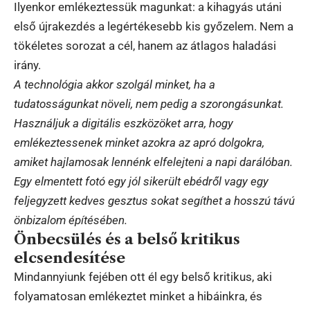
Ilyenkor emlékeztessük magunkat: a kihagyás utáni
első újrakezdés a legértékesebb kis győzelem. Nem a
tökéletes sorozat a cél, hanem az átlagos haladási
irány.
A technológia akkor szolgál minket, ha a
tudatosságunkat növeli, nem pedig a szorongásunkat.
Használjuk a digitális eszközöket arra, hogy
emlékeztessenek minket azokra az apró dolgokra,
amiket hajlamosak lennénk elfelejteni a napi darálóban.
Egy elmentett fotó egy jól sikerült ebédről vagy egy
feljegyzett kedves gesztus sokat segíthet a hosszú távú
önbizalom építésében.
Önbecsülés és a belső kritikus
elcsendesítése
Mindannyiunk fejében ott él egy belső kritikus, aki
folyamatosan emlékeztet minket a hibáinkra, és