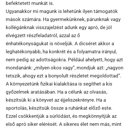
befektetett munkát is.
Ugyanakkor mi magunk is lehetünk ilyen támogatók
mások számára. Ha gyermekünknek, párunknak vagy
kollégánknak visszajelzést adunk egy apró, de jól
elvégzett részfeladatról, azzal az ő
énhatékonyságukat is növeljük. A dicséret akkor a
leghatékonyabb, ha konkrét és a folyamatra irányul,
nem pedig az adottságokra. Például ahelyett, hogy azt
mondanánk: „milyen okos vagy”, mondjuk azt: „nagyon
tetszik, ahogy ezt a bonyolult részletet megoldottad”.
A környezetünk fizikai kialakítása is segíthet a kis
győzelmek aratásában. Ha a célunk az olvasás,
készítsük ki a könyvet az éjjeliszekrényre. Ha a
sportolás, készítsük össze a ruhánkat előző este.
Ezzel csökkentjük a súrlódást, és megkönnyítjük az
első apró siker elérését. A sikeres élet nem más, mint