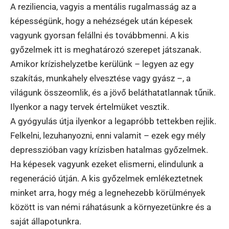
A reziliencia, vagyis a mentális rugalmasság az a
képességünk, hogy a nehézségek után képesek
vagyunk gyorsan felállni és továbbmenni. A kis
győzelmek itt is meghatározó szerepet játszanak.
Amikor krízishelyzetbe kerülünk – legyen az egy
szakítás, munkahely elvesztése vagy gyász –, a
világunk összeomlik, és a jövő beláthatatlannak tűnik.
Ilyenkor a nagy tervek értelmüket vesztik.
A gyógyulás útja ilyenkor a legapróbb tettekben rejlik.
Felkelni, lezuhanyozni, enni valamit – ezek egy mély
depresszióban vagy krízisben hatalmas győzelmek.
Ha képesek vagyunk ezeket elismerni, elindulunk a
regeneráció útján. A kis győzelmek emlékeztetnek
minket arra, hogy még a legnehezebb körülmények
között is van némi ráhatásunk a környezetünkre és a
saját állapotunkra.