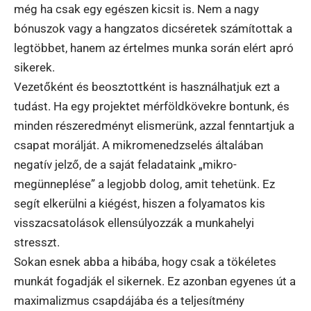
még ha csak egy egészen kicsit is. Nem a nagy
bónuszok vagy a hangzatos dicséretek számítottak a
legtöbbet, hanem az értelmes munka során elért apró
sikerek.
Vezetőként és beosztottként is használhatjuk ezt a
tudást. Ha egy projektet mérföldkövekre bontunk, és
minden részeredményt elismerünk, azzal fenntartjuk a
csapat morálját. A mikromenedzselés általában
negatív jelző, de a saját feladataink „mikro-
megünneplése” a legjobb dolog, amit tehetünk. Ez
segít elkerülni a kiégést, hiszen a folyamatos kis
visszacsatolások ellensúlyozzák a munkahelyi
stresszt.
Sokan esnek abba a hibába, hogy csak a tökéletes
munkát fogadják el sikernek. Ez azonban egyenes út a
maximalizmus csapdájába és a teljesítmény