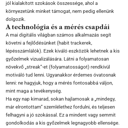
jól kialakított szokások összessége, ahol a
környezetünk minket támogat, nem pedig ellenünk
dolgozik.
A technológia és a mérés csapdái
A mai digitális világban számos alkalmazás segít
követni a fejlődésünket (habit trackerek,
lépésszámlálók). Ezek kiváló eszközök lehetnek a kis
győzelmek vizualizálására. Látni a folyamatosan
növekvő „streak”-et (folyamatosságot) rendkívül
motiváló tud lenni. Ugyanakkor érdemes óvatosnak
lenni: ne hagyjuk, hogy a mérés fontosabbá váljon,
mint maga a tevékenység.
Ha egy nap kimarad, sokan hajlamosak a „mindegy,
már elrontottam” szemlélethez fordulni, és teljesen
felhagyni a jó szokással. Ez a mindent vagy semmit
gondolkodás a kis győzelmek legnagyobb ellensége.