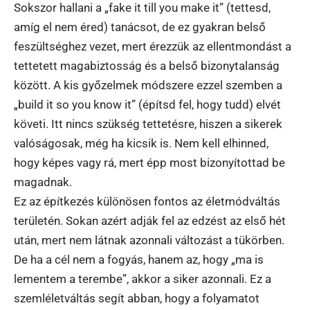
Sokszor hallani a „fake it till you make it” (tettesd,
amíg el nem éred) tanácsot, de ez gyakran belső
feszültséghez vezet, mert érezzük az ellentmondást a
tettetett magabiztosság és a belső bizonytalanság
között. A kis győzelmek módszere ezzel szemben a
„build it so you know it” (építsd fel, hogy tudd) elvét
követi. Itt nincs szükség tettetésre, hiszen a sikerek
valóságosak, még ha kicsik is. Nem kell elhinned,
hogy képes vagy rá, mert épp most bizonyítottad be
magadnak.
Ez az építkezés különösen fontos az életmódváltás
területén. Sokan azért adják fel az edzést az első hét
után, mert nem látnak azonnali változást a tükörben.
De ha a cél nem a fogyás, hanem az, hogy „ma is
lementem a terembe”, akkor a siker azonnali. Ez a
szemléletváltás segít abban, hogy a folyamatot