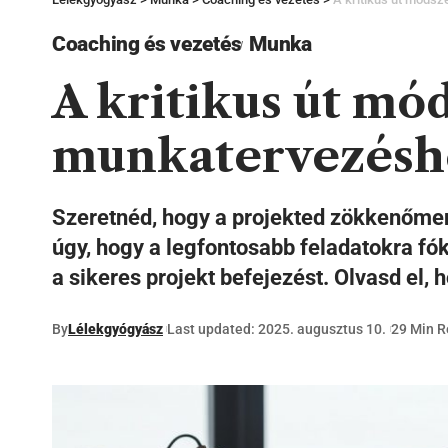
Coaching és vezetés
Munka
A kritikus út mó
munkatervezésh
Szeretnéd, hogy a projekted zökkenőme
úgy, hogy a legfontosabb feladatokra fók
a sikeres projekt befejezést. Olvasd el
By
Lélekgyógyász
Last updated: 2025. augusztus 10.
29 Min 