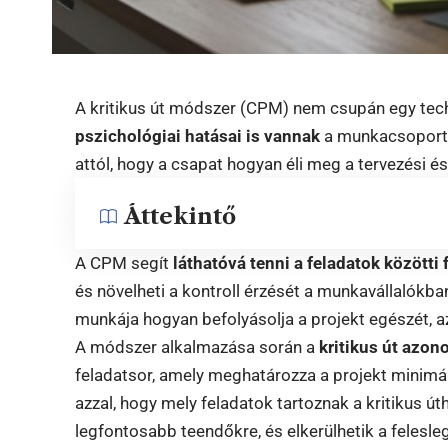
A kritikus út módszer (CPM) nem csupán egy tec
pszichológiai hatásai is vannak
a munkacsoport t
attól, hogy a csapat hogyan éli meg a tervezési é
Áttekintő
A CPM segít
láthatóvá tenni a feladatok között
és növelheti a kontroll érzését a munkavállalókba
munkája hogyan befolyásolja a projekt egészét, 
A módszer alkalmazása során a
kritikus út azon
feladatsor, amely meghatározza a projekt minimá
azzal, hogy mely feladatok tartoznak a kritikus út
legfontosabb teendőkre, és elkerülhetik a felesle