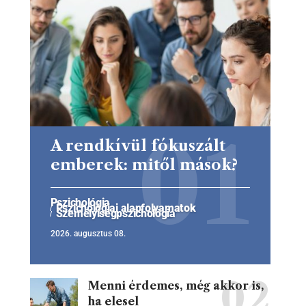
A rendkívül fókuszált
emberek: mitől mások?
Pszichológia
Pszichológiai alapfolyamatok
Személyiségpszichológia
2026. augusztus 08.
Menni érdemes, még akkor is,
ha elesel