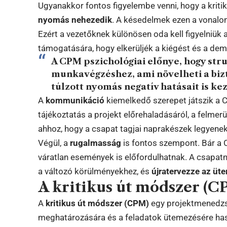
Ugyanakkor fontos figyelembe venni, hogy a kri
nyomás nehezedik
. A késedelmek ezen a vonalon
Ezért a vezetőknek különösen oda kell figyelniük 
támogatására, hogy elkerüljék a kiégést és a dem
A CPM pszichológiai előnye, hogy stru
munkavégzéshez, ami növelheti a bizt
túlzott nyomás negatív hatásait is kez
A
kommunikáció
kiemelkedő szerepet játszik a
tájékoztatás a projekt előrehaladásáról, a felmer
ahhoz, hogy a csapat tagjai naprakészek legyene
Végül, a
rugalmasság
is fontos szempont. Bár a 
váratlan események is előfordulhatnak. A csapatn
a változó körülményekhez, és
újratervezze az üt
A kritikus út módszer (CP
A
kritikus út módszer (CPM)
egy projektmenedzs
meghatározására és a feladatok ütemezésére has