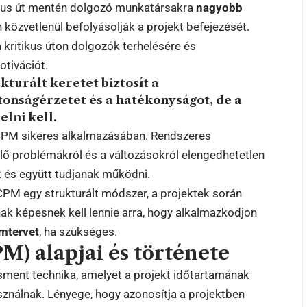
tikus út mentén dolgozó munkatársakra
nagyobb
 közvetlenül befolyásolják a projekt befejezését.
a kritikus úton dolgozók terhelésére és
otivációt.
kturált keretet biztosít a
onságérzetet és a hatékonyságot, de a
elni kell.
 CPM sikeres alkalmazásában. Rendszeres
ülő problémákról és a változásokról elengedhetetlen
k és együtt tudjanak működni.
CPM egy strukturált módszer, a projektek során
ak képesnek kell lennie arra, hogy alkalmazkodjon
emtervet
, ha szükséges.
M) alapjai és története
ment technika, amelyet a projekt időtartamának
ználnak. Lényege, hogy azonosítja a projektben