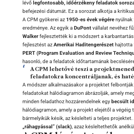
lévő
legfontosabb, időérzékeny feladatok soroz
befejezési dátumát. Ez a sorozat alkotja a kritikus
A CPM gyökerei az
1950-es évek végére
nyúlnak 
eredménye. Az egyik a
DuPont
vállalat nevéhez fű
Walker
fejlesztették ki a módszert a karbantart
fejlesztést az
Amerikai Haditengerészet
hajtotta
PERT (Program Evaluation and Review Techniq
hasonló, de a feladatok időtartamának becslésére
A CPM lehetővé teszi a projektmened
feladatokra koncentráljanak, és hat
A módszer alkalmazásakor a projektet felbontják ki
feladatokat hálódiagramon ábrázolják, amely meg
minden feladathoz hozzárendelnek egy
becsült i
hálódiagramon, amely a projekt elejétől a végéig t
bármelyikük késik, az késlelteti a teljes projekte
„ráhagyással” (slack)
, azaz késleltethetők anélk