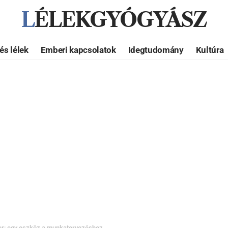
LÉLEKGYÓGYÁSZ
és lélek
Emberi kapcsolatok
Idegtudomány
Kultúra
zer: egy eszköz a munkatervezéshez