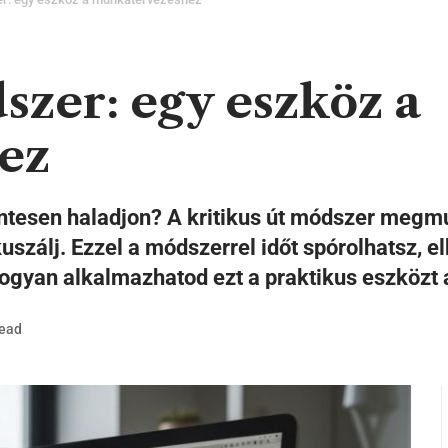
dszer: egy eszköz a
ez
ntesen haladjon? A kritikus út módszer megm
uszálj. Ezzel a módszerrel időt spórolhatsz, e
, hogyan alkalmazhatod ezt a praktikus eszközt
Read