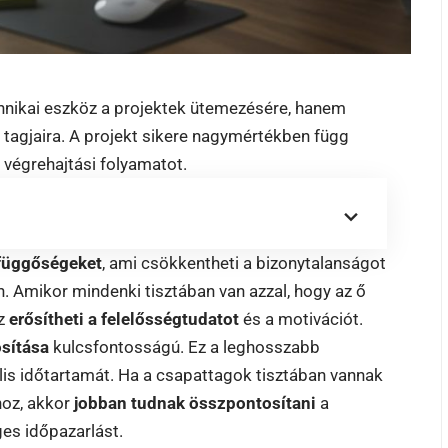
hnikai eszköz a projektek ütemezésére, hanem
agjaira. A projekt sikere nagymértékben függ
s végrehajtási folyamatot.
i függőségeket
, ami csökkentheti a bizonytalanságot
n. Amikor mindenki tisztában van azzal, hogy az ő
az
erősítheti a felelősségtudatot
és a motivációt.
osítása
kulcsfontosságú. Ez a leghosszabb
lis időtartamát. Ha a csapattagok tisztában vannak
hoz, akkor
jobban tudnak összpontosítani
a
ges időpazarlást.