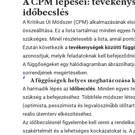
A CPM lépései: tevékenys
időbecslés
A Kritikus Út Módszer (CPM) alkalmazásának els
összeállítása. Ez a lista tartalmaz minden egyes 
szükséges. Minél részletesebb a lista, annál pont
Ezután következik a
tevékenységek közötti füg
azonosítjuk, melyik feladatoknak kell befejeződn
A függőségeket egy hálódiagramban ábrázolhatjuk,
sorrendjének megértésében.
A függőségek helyes meghatározása k
A harmadik lépés az
időbecslés
. Minden egyes t
szükség a befejezéséhez. Többféle módszer létez
(optimista, pesszimista és legvalószínűbb időta
reális ütemterv elkészítéséhez.
Az időbecslésnél figyelembe kell venni a rendelk
szakértelmét és a lehetséges kockázatokat is. A