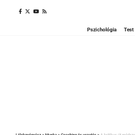
Pszichológia
Test 
Lélekgyógyász
>
Munka
>
Coaching és vezetés
>
A kritikus út móds