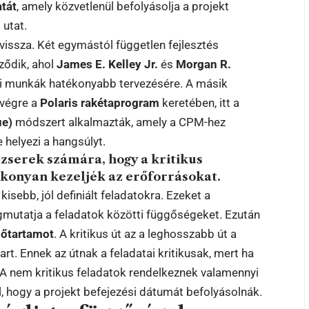
atát
, amely közvetlenül befolyásolja a projekt
 utat.
vissza. Két egymástól független fejlesztés
ződik, ahol
James E. Kelley Jr.
és
Morgan R.
ási munkák hatékonyabb tervezésére. A másik
 végre a
Polaris rakétaprogram
keretében, itt a
ue)
módszert alkalmazták, amely a CPM-hez
 helyezi a hangsúlyt.
zserek számára, hogy a kritikus
ékonyan kezeljék az erőforrásokat.
sebb, jól definiált feladatokra. Ezeket a
mutatja a feladatok közötti függőségeket. Ezután
dőtartamot
. A kritikus út az a leghosszabb út a
art. Ennek az útnak a feladatai kritikusak, mert ha
t. A nem kritikus feladatok rendelkeznek valamennyi
ül, hogy a projekt befejezési dátumát befolyásolnák.