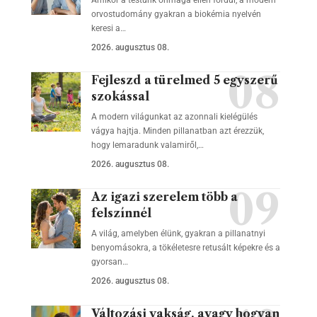
Amikor a testünk önmaga ellen fordul, a modern
orvostudomány gyakran a biokémia nyelvén
keresi a…
2026. augusztus 08.
Fejleszd a türelmed 5 egyszerű
szokással
A modern világunkat az azonnali kielégülés
vágya hajtja. Minden pillanatban azt érezzük,
hogy lemaradunk valamiről,…
2026. augusztus 08.
Az igazi szerelem több a
felszínnél
A világ, amelyben élünk, gyakran a pillanatnyi
benyomásokra, a tökéletesre retusált képekre és a
gyorsan…
2026. augusztus 08.
Változási vakság, avagy hogyan