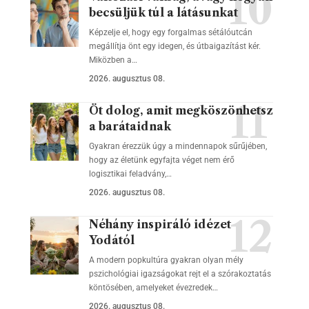
becsüljük túl a látásunkat
Képzelje el, hogy egy forgalmas sétálóutcán
megállítja önt egy idegen, és útbaigazítást kér.
Miközben a…
2026. augusztus 08.
Öt dolog, amit megköszönhetsz
a barátaidnak
Gyakran érezzük úgy a mindennapok sűrűjében,
hogy az életünk egyfajta véget nem érő
logisztikai feladvány,…
2026. augusztus 08.
Néhány inspiráló idézet
Yodától
A modern popkultúra gyakran olyan mély
pszichológiai igazságokat rejt el a szórakoztatás
köntösében, amelyeket évezredek…
2026. augusztus 08.