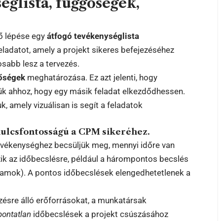
églista, függőségek,
ő lépése egy
átfogó tevékenységlista
feladatot, amely a projekt sikeres befejezéséhez
osabb lesz a tervezés.
gőségek
meghatározása. Ez azt jelenti, hogy
iük ahhoz, hogy egy másik feladat elkezdődhessen.
 amely vizuálisan is segít a feladatok
ulcsfontosságú a CPM sikeréhez.
evékenységhez becsüljük meg, mennyi időre van
ik az időbecslésre, például a hárompontos becslés
rtamok). A pontos időbecslések elengedhetetlenek a
ezésre álló erőforrásokat, a munkatársak
pontatlan
időbecslések a projekt csúszásához