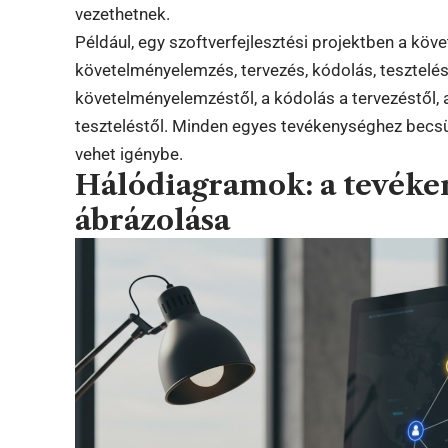
vezethetnek.
Például, egy szoftverfejlesztési projektben a köv
követelményelemzés, tervezés, kódolás, tesztelés,
követelményelemzéstől, a kódolás a tervezéstől, a 
teszteléstől. Minden egyes tevékenységhez becsü
vehet igénybe.
Hálódiagramok: a tevéken
ábrázolása