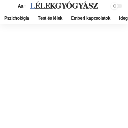
LÉLEKGYÓGYÁSZ
Aa
Pszichológia
Test és lélek
Emberi kapcsolatok
Ide