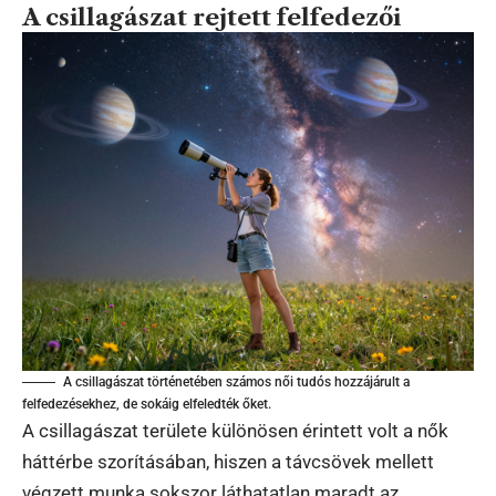
A csillagászat rejtett felfedezői
A csillagászat történetében számos női tudós hozzájárult a
felfedezésekhez, de sokáig elfeledték őket.
A csillagászat területe különösen érintett volt a nők
háttérbe szorításában, hiszen a távcsövek mellett
végzett munka sokszor láthatatlan maradt az