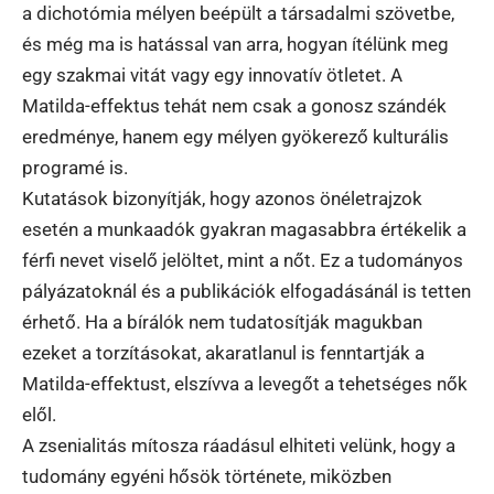
a dichotómia mélyen beépült a társadalmi szövetbe,
és még ma is hatással van arra, hogyan ítélünk meg
egy szakmai vitát vagy egy innovatív ötletet. A
Matilda-effektus tehát nem csak a gonosz szándék
eredménye, hanem egy mélyen gyökerező kulturális
programé is.
Kutatások bizonyítják, hogy azonos önéletrajzok
esetén a munkaadók gyakran magasabbra értékelik a
férfi nevet viselő jelöltet, mint a nőt. Ez a tudományos
pályázatoknál és a publikációk elfogadásánál is tetten
érhető. Ha a bírálók nem tudatosítják magukban
ezeket a torzításokat, akaratlanul is fenntartják a
Matilda-effektust, elszívva a levegőt a tehetséges nők
elől.
A zsenialitás mítosza ráadásul elhiteti velünk, hogy a
tudomány egyéni hősök története, miközben