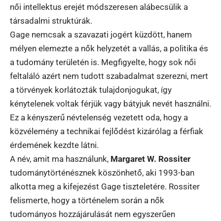
női intellektus erejét módszeresen alábecsülik a
társadalmi struktúrák.
Gage nemcsak a szavazati jogért küzdött, hanem
mélyen elemezte a nők helyzetét a vallás, a politika és
a tudomány területén is. Megfigyelte, hogy sok női
feltaláló azért nem tudott szabadalmat szerezni, mert
a törvények korlátozták tulajdonjogukat, így
kénytelenek voltak férjük vagy bátyjuk nevét használni.
Ez a kényszerű névtelenség vezetett oda, hogy a
közvélemény a technikai fejlődést kizárólag a férfiak
érdemének kezdte látni.
A név, amit ma használunk,
Margaret W. Rossiter
tudománytörténésznek köszönhető, aki 1993-ban
alkotta meg a kifejezést Gage tiszteletére. Rossiter
felismerte, hogy a történelem során a nők
tudományos hozzájárulását nem egyszerűen