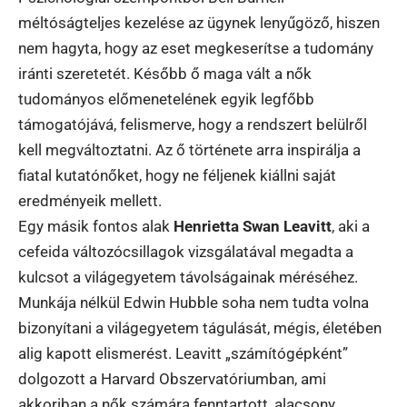
méltóságteljes kezelése az ügynek lenyűgöző, hiszen
nem hagyta, hogy az eset megkeserítse a tudomány
iránti szeretetét. Később ő maga vált a nők
tudományos előmenetelének egyik legfőbb
támogatójává, felismerve, hogy a rendszert belülről
kell megváltoztatni. Az ő története arra inspirálja a
fiatal kutatónőket, hogy ne féljenek kiállni saját
eredményeik mellett.
Egy másik fontos alak
Henrietta Swan Leavitt
, aki a
cefeida változócsillagok vizsgálatával megadta a
kulcsot a világegyetem távolságainak méréséhez.
Munkája nélkül Edwin Hubble soha nem tudta volna
bizonyítani a világegyetem tágulását, mégis, életében
alig kapott elismerést. Leavitt „számítógépként”
dolgozott a Harvard Obszervatóriumban, ami
akkoriban a nők számára fenntartott, alacsony