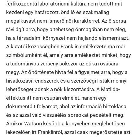
férfiközpontú laboratóriumi kultúra nem tudott mit
kezdeni egy határozott, önálló és szakmailag
megalkuvást nem ismerő női karakterrel. Az ő sorsa
rávilágít arra, hogy a tehetség önmagában nem elég,
ha a társadalmi környezet nem hajlandó elismerni azt.
A kutatói közösségben Franklin emlékezete ma már
szimbólumként él, amely arra emlékeztet minket, hogy
a tudományos verseny sokszor az etika rovására
megy. Az ő története hívta fel a figyelmet arra, hogy a
hivatkozási rendszerek és a szerzőségi listák mennyi
lehetőséget adnak a nők kiszorítására. A Matilda-
effektus itt nem csupán elmélet, hanem egy
dokumentált folyamat, ahol az információ birtoklása
és az azzal való visszaélés sorsokat pecsételt meg.
Amikor Watson később a könyvében meglehetősen
lekezelően írt Franklinről, azzal csak megerősítette azt