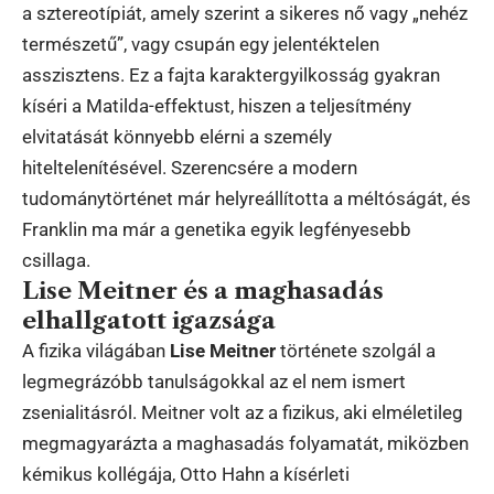
a sztereotípiát, amely szerint a sikeres nő vagy „nehéz
természetű”, vagy csupán egy jelentéktelen
asszisztens. Ez a fajta karaktergyilkosság gyakran
kíséri a Matilda-effektust, hiszen a teljesítmény
elvitatását könnyebb elérni a személy
hiteltelenítésével. Szerencsére a modern
tudománytörténet már helyreállította a méltóságát, és
Franklin ma már a genetika egyik legfényesebb
csillaga.
Lise Meitner és a maghasadás
elhallgatott igazsága
A fizika világában
Lise Meitner
története szolgál a
legmegrázóbb tanulságokkal az el nem ismert
zsenialitásról. Meitner volt az a fizikus, aki elméletileg
megmagyarázta a maghasadás folyamatát, miközben
kémikus kollégája, Otto Hahn a kísérleti