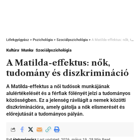
Lélekgyógyász
>
Pszichológia
>
Szociálpszichológia
>
A Matilda-effektus: nők, tudomány és diszkrimináció
Kultúra
Munka
Szociálpszichológia
A Matilda-effektus: nők,
tudomány és diszkrimináció
A Matilda-effektus a női tudósok munkájának
alulértékelését és a férfiak fölényét jelzi a tudományos
közösségben. Ez a jelenség rávilágít a nemek közötti
diszkriminációra, amely gátolja a nők elismerését és
előrejutását a tudományos pályán.
By
Lélekgyógyász
Last updated: 2026. május 19.
28 Min Read