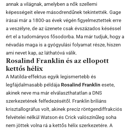
annak a világnak, amelyben a nők szellemi
képességeit eleve másodrendűnek tekintették. Gage
írásai már a 1800-as évek végén figyelmeztettek erre
a veszélyre, de az üzenete csak évszázados késéssel
ért el a tudományos fősodorba. Ma már tudjuk, hogy a
névadás maga is a gyógyulási folyamat része, hiszen
ami nevet kap, az láthatóvá válik.
Rosalind Franklin és az ellopott
kettős hélix
A Matilda-effektus egyik legismertebb és
legfájdalmasabb példája
Rosalind Franklin
esete,
akinek neve ma már elválaszthatatlan a DNS
szerkezetének felfedezésétől. Franklin briliáns
krisztallográfus volt, akinek precíz röntgendiffrakciós
felvételei nélkül Watson és Crick valószínűleg soha
nem jöttek volna rá a kettős hélix szerkezetére. A