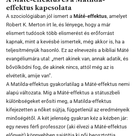
effektus kapcsolata
A szociológiában jól ismert a
Máté-effektus
, amelyet
Robert K. Merton írt le, és lényege, hogy a már
elismert tudósok több elismerést és erőforrást
kapnak, mint a kevésbé ismertek, még akkor is, ha a
teljesítményük hasonló. Ez az elnevezés a bibliai Máté
evangéliumára utal: „mert akinek van, annak adatik, és
bővölködni fog, de akinek nincs, attól még az is
elvétetik, amije van”.
A Matilda-effektus gyakorlatilag a Máté-effektus nemi
alapú változata. Míg a Máté-effektus a státuszbeli
különbségeket erősíti meg, a Matilda-effektus
kifejezetten a nőket sújtja, függetlenül az eredményeik
minőségétől. A két jelenség gyakran kéz a kézben jár:
egy neves férfi professzor (aki élvezi a Máté-effektus
előnyeit) könnyebben sajátítja ki női beosztottja