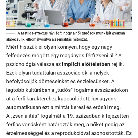
A Matilda-effektus rávilágít, hogy a női tudósok munkáját gyakran
alábecsülik, elhomályosítva a zsenialitás mítoszát.
Miért hisszük el olyan könnyen, hogy egy nagy
felfedezés mögött egy magányos férfi zseni áll? A
pszichológia válasza az
implicit előítéletben
rejlik.
Ezek olyan tudattalan asszociációk, amelyek
befolyásolják döntéseinket és észlelésünket. A
legtöbb kultúrában a „tudós” fogalma évszázadokon
át a férfi karakteréhez kapcsolódott, így agyunk
automatikusan ezt a mintát keresi és erősíti meg.
A „zsenialitás” fogalmát a 19. században kifejezetten
férfias vonásként határozták meg, a nőket pedig az
érzelmességgel és a reprodukcióval azonosították. Ez