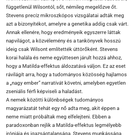
függetlenül Wilsontól, sőt, némileg megelőzve őt.
Stevens precíz mikroszkópos vizsgálatai adták meg
azt a bizonyítékot, amelyre a genetika addig csak várt.
Annak ellenére, hogy eredményeik egyszerre láttak
napvilágot, a közvélemény és a tankönyvek hosszú
ideig csak Wilsont említették úttörőként. Stevens
korai halála és neme együttesen járult hozzá ahhoz,
hogy a Matilda-effektus áldozatává váljon. Ez az eset
rávilágít arra, hogy a tudományos közösség hajlamos
a „nagy ember” narratívát követni, amelyben egyetlen
zseniális férfi képviseli a haladást.
A nemek közötti különbségek tudományos
magyarázatát tehát egy nő adta meg, akit éppen a
neme miatt próbáltak meg elfelejteni. Ebben a
paradoxonban rejlik a Matilda-effektus legmélyebb
iróniája és igazságtalansága. Stevens munkássága