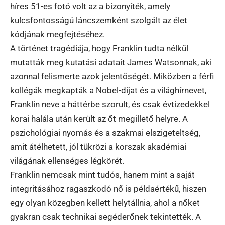
híres 51-es fotó volt az a bizonyíték, amely
kulcsfontosságú láncszemként szolgált az élet
kódjának megfejtéséhez.
A történet tragédiája, hogy Franklin tudta nélkül
mutatták meg kutatási adatait James Watsonnak, aki
azonnal felismerte azok jelentőségét. Miközben a férfi
kollégák megkapták a Nobel-díjat és a világhírnevet,
Franklin neve a háttérbe szorult, és csak évtizedekkel
korai halála után került az őt megillető helyre. A
pszichológiai nyomás és a szakmai elszigeteltség,
amit átélhetett, jól tükrözi a korszak akadémiai
világának ellenséges légkörét.
Franklin nemcsak mint tudós, hanem mint a saját
integritásához ragaszkodó nő is példaértékű, hiszen
egy olyan közegben kellett helytállnia, ahol a nőket
gyakran csak technikai segéderőnek tekintették. A