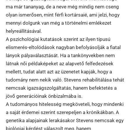
ma már tananyag, de a neve még mindig nem cseng
olyan ismerősen, mint férfi kortársaié, ami jelzi, hogy
mennyi dolgunk van még a történelmi emlékezet
helyreállításával.
A pszichológiai kutatások szerint az ilyen típusú
elismerés-eltolódások nagyban befolyásolják a fiatal
lányok pályaválasztását. Ha a tankönyvekben nem
látnak női példaképeket az alapvető felfedezések
mellett, tudat alatt azt az üzenetet kapják, hogy a
tudomány nem nekik való. Stevens rehabilitálása tehát
nemcsak igazságszolgáltatás, hanem befektetés a
jövő generációinak önbizalmába is.
A tudományos hitelesség megköveteli, hogy mindenki
a saját érdemei szerint szerepeljen a krónikákban. A
genetika alapjainak lerakásakor Stevens nemcsak egy
biológiai kérdést válaszolt meg, hanem