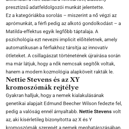
presztízsű adatfeldolgozói munkát jelentette.
Ez a kategóriákba sorolás – miszerint a nő végzi az
aprómunkát, a férfi pedig az alkotó gondolkodást – a
Matilda-effektus egyik legfőbb táptalaja. A
pszichológia ezt nevezni implicit előítéletnek, amely
automatikusan a férfiakhoz társítja az innovatív
ötleteket. A csillagászat történetének újraírása során
ma már látjuk, hogy a nők nemcsak segítők voltak,
hanem a modern kozmológia alapköveit rakták le.
Nettie Stevens és az XY
kromoszómák rejtélye
Gyakran halljuk, hogy a nemek kialakulásának
genetikai alapjait Edmund Beecher Wilson fedezte fel,
pedig a valóság ennél árnyaltabb.
Nettie Stevens
volt
az, aki kísérletileg bizonyította az X és Y
kromoszómák szerepét a nemek meghatározásában,