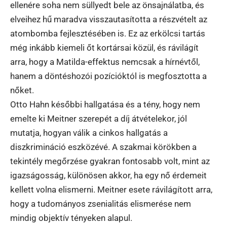
ellenére soha nem süllyedt bele az önsajnálatba, és
elveihez hű maradva visszautasította a részvételt az
atombomba fejlesztésében is. Ez az erkölcsi tartás
még inkább kiemeli őt kortársai közül, és rávilágít
arra, hogy a Matilda-effektus nemcsak a hírnévtől,
hanem a döntéshozói pozícióktól is megfosztotta a
nőket.
Otto Hahn későbbi hallgatása és a tény, hogy nem
emelte ki Meitner szerepét a díj átvételekor, jól
mutatja, hogyan válik a cinkos hallgatás a
diszkrimináció eszközévé. A szakmai körökben a
tekintély megőrzése gyakran fontosabb volt, mint az
igazságosság, különösen akkor, ha egy nő érdemeit
kellett volna elismerni. Meitner esete rávilágított arra,
hogy a tudományos zsenialitás elismerése nem
mindig objektív tényeken alapul.