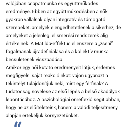
valójában csapatmunka és együttműködés
eredménye. Ebben az együttműködésben a nők
gyakran vállalnak olyan integratív és támogató
szerepeket, amelyek elengedhetetlenek a sikerhez, de
amelyeket a jelenlegi elismerési rendszerek alig
értékelnek. A Matilda-effektus ellenszere a „zseni”
fogalmának újradefiniálása és a kollektív munka
becsületének visszaadása.
Amikor egy női kutató eredményeit látjuk, érdemes
megfigyelni saját reakcióinkat: vajon ugyanazt a
tekintélyt tulajdonítjuk neki, mint egy férfinak? A
tudatosság növelése az első lépés a belső akadályok
lebontásához. A pszichológiai önreflexió segít abban,
hogy ne az előítéleteink, hanem a valódi teljesítmény
alapján értékeljük környezetünket.