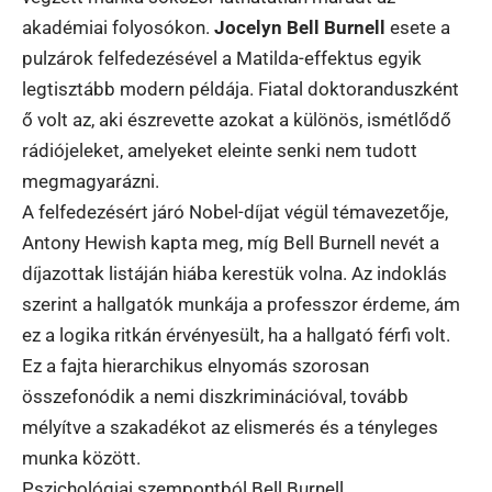
akadémiai folyosókon.
Jocelyn Bell Burnell
esete a
pulzárok felfedezésével a Matilda-effektus egyik
legtisztább modern példája. Fiatal doktoranduszként
ő volt az, aki észrevette azokat a különös, ismétlődő
rádiójeleket, amelyeket eleinte senki nem tudott
megmagyarázni.
A felfedezésért járó Nobel-díjat végül témavezetője,
Antony Hewish kapta meg, míg Bell Burnell nevét a
díjazottak listáján hiába kerestük volna. Az indoklás
szerint a hallgatók munkája a professzor érdeme, ám
ez a logika ritkán érvényesült, ha a hallgató férfi volt.
Ez a fajta hierarchikus elnyomás szorosan
összefonódik a nemi diszkriminációval, tovább
mélyítve a szakadékot az elismerés és a tényleges
munka között.
Pszichológiai szempontból Bell Burnell