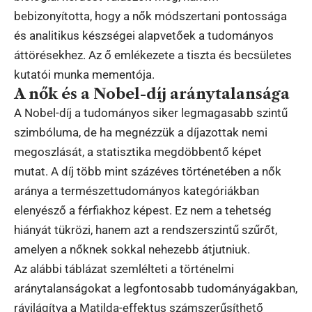
bebizonyította, hogy a nők módszertani pontossága
és analitikus készségei alapvetőek a tudományos
áttörésekhez. Az ő emlékezete a tiszta és becsületes
kutatói munka mementója.
A nők és a Nobel-díj aránytalansága
A Nobel-díj a tudományos siker legmagasabb szintű
szimbóluma, de ha megnézzük a díjazottak nemi
megoszlását, a statisztika megdöbbentő képet
mutat. A díj több mint százéves történetében a nők
aránya a természettudományos kategóriákban
elenyésző a férfiakhoz képest. Ez nem a tehetség
hiányát tükrözi, hanem azt a rendszerszintű szűrőt,
amelyen a nőknek sokkal nehezebb átjutniuk.
Az alábbi táblázat szemlélteti a történelmi
aránytalanságokat a legfontosabb tudományágakban,
rávilágítva a Matilda-effektus számszerűsíthető