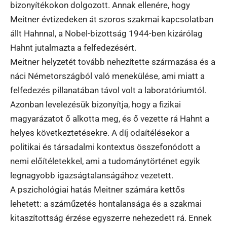
bizonyítékokon dolgozott. Annak ellenére, hogy
Meitner évtizedeken át szoros szakmai kapcsolatban
állt Hahnnal, a Nobel-bizottság 1944-ben kizárólag
Hahnt jutalmazta a felfedezésért.
Meitner helyzetét tovább nehezítette származása és a
náci Németországból való menekülése, ami miatt a
felfedezés pillanatában távol volt a laboratóriumtól.
Azonban levelezésük bizonyítja, hogy a fizikai
magyarázatot ő alkotta meg, és ő vezette rá Hahnt a
helyes következtetésekre. A díj odaítélésekor a
politikai és társadalmi kontextus összefonódott a
nemi előítéletekkel, ami a tudománytörténet egyik
legnagyobb igazságtalanságához vezetett.
A pszichológiai hatás Meitner számára kettős
lehetett: a száműzetés hontalansága és a szakmai
kitaszítottság érzése egyszerre nehezedett rá. Ennek