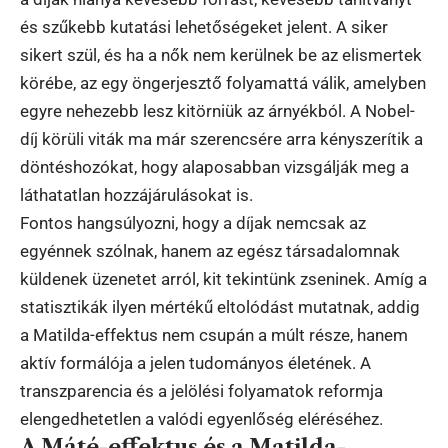
és szűkebb kutatási lehetőségeket jelent. A siker
sikert szül, és ha a nők nem kerülnek be az elismertek
körébe, az egy öngerjesztő folyamattá válik, amelyben
egyre nehezebb lesz kitörniük az árnyékból. A Nobel-
díj körüli viták ma már szerencsére arra kényszerítik a
döntéshozókat, hogy alaposabban vizsgálják meg a
láthatatlan hozzájárulásokat is.
Fontos hangsúlyozni, hogy a díjak nemcsak az
egyénnek szólnak, hanem az egész társadalomnak
küldenek üzenetet arról, kit tekintünk zseninek. Amíg a
statisztikák ilyen mértékű eltolódást mutatnak, addig
a Matilda-effektus nem csupán a múlt része, hanem
aktív formálója a jelen tudományos életének. A
transzparencia és a jelölési folyamatok reformja
elengedhetetlen a valódi egyenlőség eléréséhez.
A Máté-effektus és a Matilda-