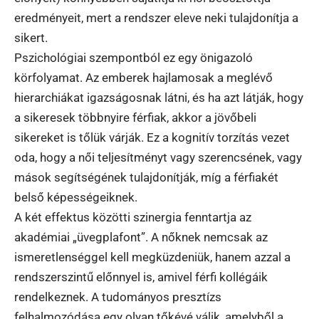
eredményeit, mert a rendszer eleve neki tulajdonítja a
sikert.
Pszichológiai szempontból ez egy önigazoló
körfolyamat. Az emberek hajlamosak a meglévő
hierarchiákat igazságosnak látni, és ha azt látják, hogy
a sikeresek többnyire férfiak, akkor a jövőbeli
sikereket is tőlük várják. Ez a kognitív torzítás vezet
oda, hogy a női teljesítményt vagy szerencsének, vagy
mások segítségének tulajdonítják, míg a férfiakét
belső képességeiknek.
A két effektus közötti szinergia fenntartja az
akadémiai „üvegplafont”. A nőknek nemcsak az
ismeretlenséggel kell megküzdeniük, hanem azzal a
rendszerszintű előnnyel is, amivel férfi kollégáik
rendelkeznek. A tudományos presztízs
felhalmozódása egy olyan tőkévé válik, amelyből a