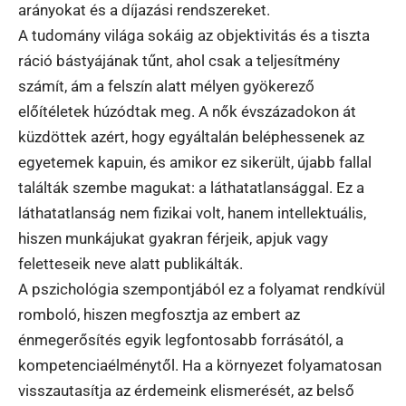
arányokat és a díjazási rendszereket.
A tudomány világa sokáig az objektivitás és a tiszta
ráció bástyájának tűnt, ahol csak a teljesítmény
számít, ám a felszín alatt mélyen gyökerező
előítéletek húzódtak meg. A nők évszázadokon át
küzdöttek azért, hogy egyáltalán beléphessenek az
egyetemek kapuin, és amikor ez sikerült, újabb fallal
találták szembe magukat: a láthatatlansággal. Ez a
láthatatlanság nem fizikai volt, hanem intellektuális,
hiszen munkájukat gyakran férjeik, apjuk vagy
feletteseik neve alatt publikálták.
A pszichológia szempontjából ez a folyamat rendkívül
romboló, hiszen megfosztja az embert az
énmegerősítés egyik legfontosabb forrásától, a
kompetenciaélménytől. Ha a környezet folyamatosan
visszautasítja az érdemeink elismerését, az belső