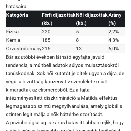
hatásaira:
Kategória
Férfi díjazottak
Női díjazottak
Arány
(kb.)
(kb.)
(%)
Fizika
220
5
2,2%
Kémia
185
8
4,3%
Orvostudomány
215
13
6,0%
Bár az utóbbi években látható egyfajta javuló
tendencia, a múltbeli adatok súlyos mulasztásokról
tanúskodnak. Sok női kutatót jelöltek ugyan a díjra, de
végül a bizottság konzervatív szemlélete miatt
kimaradtak az elismerésből. Ez a fajta
intézményesített diszkrimináció a Matilda-effektus
legmagasabb szintű megnyilvánulása, amely globális
szinten legitimálja a nők háttérbe szorítását.
A pszichológiailag is káros hatás itt abban rejlik, hogy
a díjak hiánya kevesebb forrást, kevesebb tanítványt