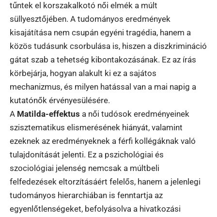
tűntek el korszakalkotó női elmék a múlt
süllyesztőjében. A tudományos eredmények
kisajátítása nem csupán egyéni tragédia, hanem a
közös tudásunk csorbulása is, hiszen a diszkrimináció
gátat szab a tehetség kibontakozásának. Ez az írás
körbejárja, hogyan alakult ki ez a sajátos
mechanizmus, és milyen hatással van a mai napig a
kutatónők érvényesülésére.
A
Matilda-effektus
a női tudósok eredményeinek
szisztematikus elismerésének hiányát, valamint
ezeknek az eredményeknek a férfi kollégáknak való
tulajdonítását jelenti. Ez a pszichológiai és
szociológiai jelenség nemcsak a múltbeli
felfedezések eltorzításáért felelős, hanem a jelenlegi
tudományos hierarchiában is fenntartja az
egyenlőtlenségeket, befolyásolva a hivatkozási