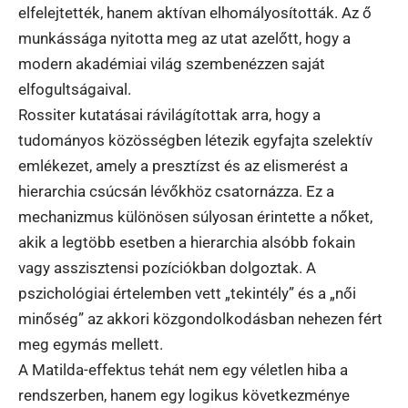
elfelejtették, hanem aktívan elhomályosították. Az ő
munkássága nyitotta meg az utat azelőtt, hogy a
modern akadémiai világ szembenézzen saját
elfogultságaival.
Rossiter kutatásai rávilágítottak arra, hogy a
tudományos közösségben létezik egyfajta szelektív
emlékezet, amely a presztízst és az elismerést a
hierarchia csúcsán lévőkhöz csatornázza. Ez a
mechanizmus különösen súlyosan érintette a nőket,
akik a legtöbb esetben a hierarchia alsóbb fokain
vagy asszisztensi pozíciókban dolgoztak. A
pszichológiai értelemben vett „tekintély” és a „női
minőség” az akkori közgondolkodásban nehezen fért
meg egymás mellett.
A Matilda-effektus tehát nem egy véletlen hiba a
rendszerben, hanem egy logikus következménye