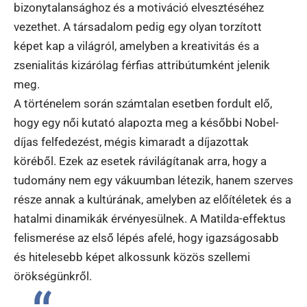
bizonytalansághoz és a motiváció elvesztéséhez
vezethet. A társadalom pedig egy olyan torzított
képet kap a világról, amelyben a kreativitás és a
zsenialitás kizárólag férfias attribútumként jelenik
meg.
A történelem során számtalan esetben fordult elő,
hogy egy női kutató alapozta meg a későbbi Nobel-
díjas felfedezést, mégis kimaradt a díjazottak
köréből. Ezek az esetek rávilágítanak arra, hogy a
tudomány nem egy vákuumban létezik, hanem szerves
része annak a kultúrának, amelyben az előítéletek és a
hatalmi dinamikák érvényesülnek. A Matilda-effektus
felismerése az első lépés afelé, hogy igazságosabb
és hitelesebb képet alkossunk közös szellemi
örökségünkről.