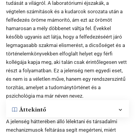
tudását a világról. A laboratóriumi éjszakák, a
végtelen számítások és a kudarcok sorozata után a
felfedezés öröme mámorító, ám ezt az örömöt
hamarosan a mély döbbenet váltja fel. Évekkel
később ugyanis azt látja, hogy a felfedezéséért járó
legmagasabb szakmai elismerést, a dicsőséget és a
történelemkönyvekben elfoglalt helyet egy férfi
kollégája kapja meg, aki talán csak érintőlegesen vett
részt a folyamatban. Ez a jelenség nem egyedi eset,
és nem is a véletlen műve, hanem egy rendszerszintű
torzítás, amelyet a tudománytörténet és a
pszichológia ma már néven nevez.
Áttekintő
A jelenség hátterében álló lélektani és társadalmi
mechanizmusok feltárása segít megérteni, miért