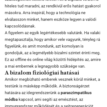
hiteles tud maradni, az rendkívül erős hatást gyakorol
másokra. Arra inspirál, hogy a technológia ne
elválasszon minket, hanem eszköze legyen a valódi
kapcsolódásnak.
A figyelem az egyik legértékesebb valutánk. Ha valaki
megtapasztalja, hogy amikor vele vagyunk, tényleg rá
figyelünk, és amit mondunk, azt komolyan is
gondoljuk, az a legmélyebb bizalmi szintet érinti meg.
Ez az offline és online világ közötti hídépítés az, amire
a mai embernek a legnagyobb szüksége van.
A bizalom fiziológiai hatásai
Amikor megbízható emberek vesznek körül minket, a
testünk is másképp működik. A biztonságérzet
hatására az idegrendszerünk a
paraszimpatikus
módba
kapcsol, ami segíti az emésztést, az
immunrendszer működését és a sejtregenerációt.