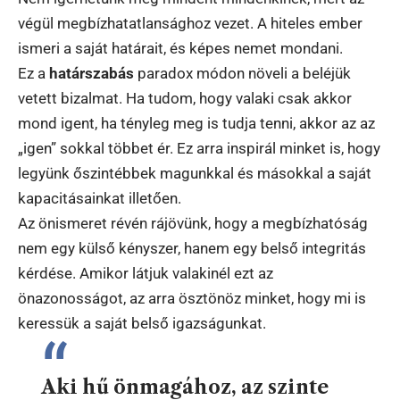
végül megbízhatatlansághoz vezet. A hiteles ember
ismeri a saját határait, és képes nemet mondani.
Ez a
határszabás
paradox módon növeli a beléjük
vetett bizalmat. Ha tudom, hogy valaki csak akkor
mond igent, ha tényleg meg is tudja tenni, akkor az az
„igen” sokkal többet ér. Ez arra inspirál minket is, hogy
legyünk őszintébbek magunkkal és másokkal a saját
kapacitásainkat illetően.
Az önismeret révén rájövünk, hogy a megbízhatóság
nem egy külső kényszer, hanem egy belső integritás
kérdése. Amikor látjuk valakinél ezt az
önazonosságot, az arra ösztönöz minket, hogy mi is
keressük a saját belső igazságunkat.
Aki hű önmagához, az szinte