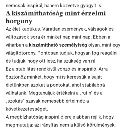
nemcsak inspirál, hanem közvetve gyógyít is.
A kiszámíthatóság mint érzelmi
horgony
Az élet kaotikus. Váratlan események, válságok és
változások sora ér minket nap mint nap. Ebben a
viharban a
kiszámítható személyiség
olyan, mint egy
világítótorony. Pontosan tudjuk, hogyan fog reagálni,
és tudjuk, hogy ott lesz, ha szükség van rá.
Ez a stabilitás rendkívül vonzó és inspiráló. Arra
ösztönöz minket, hogy mi is keressük a saját
életünkben azokat a pontokat, ahol stabilabbá
válhatunk. Megtanuljuk értékelni a „rutin” és a
„szokás” szavak nemesebb értelmét: a
következetességet.
A megbízhatóság inspiráló ereje abban rejlik, hogy
megmutatja: az irányítás nem a külső körülmények,