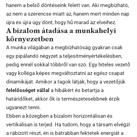
hanem a belső döntéseink felett van. Aki megbízható,
az nem a szerencse miatt az, hanem mert minden nap
újra és újra úgy dönt, hogy hű marad az elveihez.
A bizalom átadása a munkahelyi
környezetben
A munka világában a megbízhatóság gyakran csak
egy pipálandó négyzet a teljesítményértékelésben,
pedig ennél sokkal többről van szó. Egy hiteles vezető
vagy kolléga képes megváltoztatni az egész csapat
dinamikáját. Amikor a tagok látják, hogy a vezetőjük
felelősséget vállal
a hibákért és betartja a
határidőket, akkor ők is természetesebbnek érzik
ugyanezt tenni.
Ebben a közegben a bizalom horizontálisan és
vertikálisan is terjed. Ha tudom, hogy a társam elvégzi
a rábízott részt, én is bátrabban fektetek energiát a