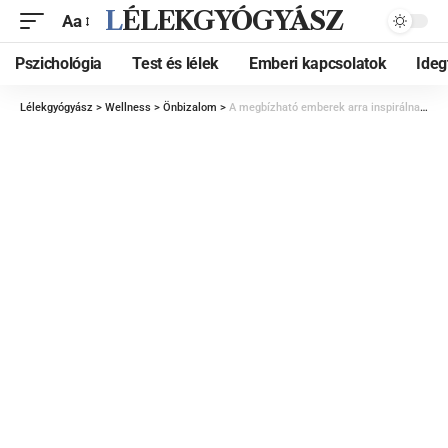
LÉLEKGYÓGYÁSZ
Aa
Pszichológia
Test és lélek
Emberi kapcsolatok
Ide
Lélekgyógyász
>
Wellness
>
Önbizalom
>
A megbízható emberek arra inspirálnak, hogy mi is megbízzunk másokban