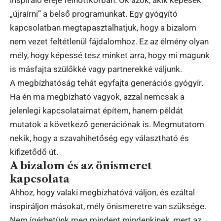
„újraírni” a belső programunkat. Egy gyógyító
kapcsolatban megtapasztalhatjuk, hogy a bizalom
nem vezet feltétlenül fájdalomhoz. Ez az élmény olyan
mély, hogy képessé tesz minket arra, hogy mi magunk
is másfajta szülőkké vagy partnerekké váljunk.
A megbízhatóság tehát egyfajta generációs gyógyír.
Ha én ma megbízható vagyok, azzal nemcsak a
jelenlegi kapcsolataimat építem, hanem példát
mutatok a következő generációnak is. Megmutatom
nekik, hogy a szavahihetőség egy választható és
kifizetődő út.
A bizalom és az önismeret
kapcsolata
Ahhoz, hogy valaki megbízhatóvá váljon, és ezáltal
inspiráljon másokat, mély önismeretre van szüksége.
Nem ígérhetünk meg mindent mindenkinek, mert az