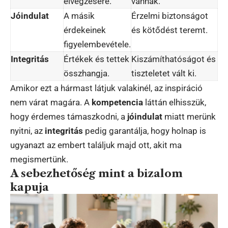
elvégzésére.
vannak.
Jóindulat
A másik
Érzelmi biztonságot
érdekeinek
és kötődést teremt.
figyelembevétele.
Integritás
Értékek és tettek
Kiszámíthatóságot és
összhangja.
tiszteletet vált ki.
Amikor ezt a hármast látjuk valakinél, az inspiráció
nem várat magára. A
kompetencia
láttán elhisszük,
hogy érdemes támaszkodni, a
jóindulat
miatt merünk
nyitni, az
integritás
pedig garantálja, hogy holnap is
ugyanazt az embert találjuk majd ott, akit ma
megismertünk.
A sebezhetőség mint a bizalom
kapuja