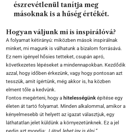
észrevétlenül tanítja meg
másoknak is a hűség értékét.
Hogyan váljunk mi is inspirálóvá?
A folyamat kétirányú: miközben mások inspirálnak
minket, mi magunk is válhatunk a bizalom forrásává.
Ez nem igényel hősies tetteket, csupán apró,
következetes lépéseket a mindennapokban. Kezdődik
azzal, hogy időben érkezünk, vagy hogy pontosan azt
tesszük, amit ígértünk, még akkor is, ha közben
elment tőle a kedvünk.
Fontos megérteni, hogy a
hitelességünk
építése egy
életen át tartó folyamat. Minden alkalommal, amikor a
kényelmesebb út helyett az igazat választjuk, egy
láthatatlan jelet küldünk a környezetünknek. Ez a jel
pedig azt mondja:
„Látod, lehet így is élni.”