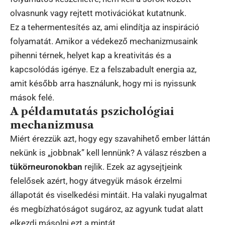
olvasnunk vagy rejtett motivációkat kutatnunk.
Ez a tehermentesítés az, ami elindítja az inspiráció
folyamatát. Amikor a védekező mechanizmusaink
pihenni térnek, helyet kap a kreativitás és a
kapcsolódás igénye. Ez a felszabadult energia az,
amit később arra használunk, hogy mi is nyissunk
mások felé.
A példamutatás pszichológiai
mechanizmusa
Miért érezzük azt, hogy egy szavahihető ember láttán
nekünk is „jobbnak” kell lennünk? A válasz részben a
tükörneuronokban
rejlik. Ezek az agysejtjeink
felelősek azért, hogy átvegyük mások érzelmi
állapotát és viselkedési mintáit. Ha valaki nyugalmat
és megbízhatóságot sugároz, az agyunk tudat alatt
elkezdi másolni ezt a mintát.