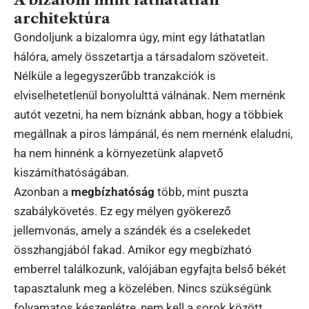
architektúra
Gondoljunk a bizalomra úgy, mint egy láthatatlan
hálóra, amely összetartja a társadalom szöveteit.
Nélküle a legegyszerűbb tranzakciók is
elviselhetetlenül bonyolulttá válnának. Nem mernénk
autót vezetni, ha nem bíznánk abban, hogy a többiek
megállnak a piros lámpánál, és nem mernénk elaludni,
ha nem hinnénk a környezetünk alapvető
kiszámíthatóságában.
Azonban a
megbízhatóság
több, mint puszta
szabálykövetés. Ez egy mélyen gyökerező
jellemvonás, amely a szándék és a cselekedet
összhangjából fakad. Amikor egy megbízható
emberrel találkozunk, valójában egyfajta belső békét
tapasztalunk meg a közelében. Nincs szükségünk
folyamatos készenlétre, nem kell a sorok között