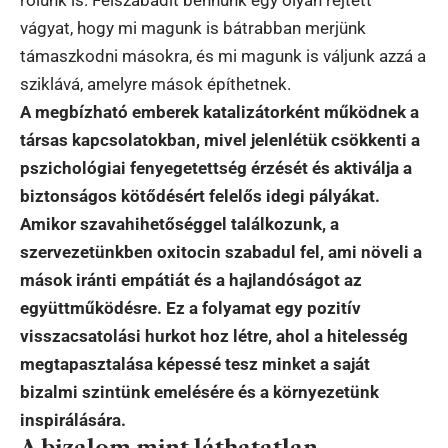
rólunk is. Felszabadít bennünk egy olyan rejtett
vágyat, hogy mi magunk is bátrabban merjünk
támaszkodni másokra, és mi magunk is váljunk azzá a
sziklává, amelyre mások építhetnek.
A megbízható emberek katalizátorként működnek a
társas kapcsolatokban, mivel jelenlétük csökkenti a
pszichológiai fenyegetettség érzését és aktiválja a
biztonságos kötődésért felelős idegi pályákat.
Amikor szavahihetőséggel találkozunk, a
szervezetünkben oxitocin szabadul fel, ami növeli a
mások iránti empátiát és a hajlandóságot az
együttműködésre. Ez a folyamat egy pozitív
visszacsatolási hurkot hoz létre, ahol a hitelesség
megtapasztalása képessé tesz minket a saját
bizalmi szintünk emelésére és a környezetünk
inspirálására.
A bizalom mint láthatatlan