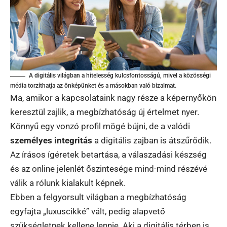
A digitális világban a hitelesség kulcsfontosságú, mivel a közösségi
média torzíthatja az önképünket és a másokban való bizalmat.
Ma, amikor a kapcsolataink nagy része a képernyőkön
keresztül zajlik, a megbízhatóság új értelmet nyer.
Könnyű egy vonzó profil mögé bújni, de a valódi
személyes integritás
a digitális zajban is átszűrődik.
Az írásos ígéretek betartása, a válaszadási készség
és az online jelenlét őszintesége mind-mind részévé
válik a rólunk kialakult képnek.
Ebben a felgyorsult világban a megbízhatóság
egyfajta „luxuscikké” vált, pedig alapvető
szükségletnek kellene lennie. Aki a digitális térben is