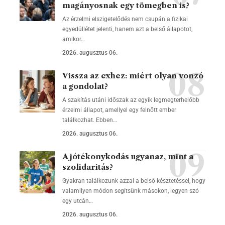
magányosnak egy tömegben is?
Az érzelmi elszigetelődés nem csupán a fizikai
egyedüllétet jelenti, hanem azt a belső állapotot,
amikor…
2026. augusztus 06.
Vissza az exhez: miért olyan vonzó
a gondolat?
A szakítás utáni időszak az egyik legmegterhelőbb
érzelmi állapot, amellyel egy felnőtt ember
találkozhat. Ebben…
2026. augusztus 06.
A jótékonykodás ugyanaz, mint a
szolidaritás?
Gyakran találkozunk azzal a belső késztetéssel, hogy
valamilyen módon segítsünk másokon, legyen szó
egy utcán…
2026. augusztus 06.