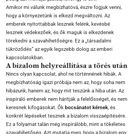
Amikor mi válunk megbízhatóvá, észre fogjuk venni,
hogy a környezetünk is elkezd megváltozni. Az
emberek nyitottabbak lesznek felénk, kevésbé
lesznek védekezőek, és ők maguk is elkezdenek
törekedni a szavahihetőségre. Ez a „társadalmi
tükröződés” az egyik legszebb dolog az emberi
kapcsolatokban.
A bizalom helyreállítása a törés után
Nincs olyan kapcsolat, ahol ne történnének hibák. A
megbízhatóság igazi próbája nem az, hogy soha nem
hibázunk, hanem az, hogy mit teszünk a hiba után. Az
inspiráló emberek nem hárítják a felelősséget, és nem
keresnek kifogásokat. Ők
bocsánatot kérnek
, és
konkrét lépéseket tesznek a bizalom visszaépítésére.
Ez a folyamat talán még inspirálóbb, mint a tökéletes
szavahihetőség. Azt mutatja meg, hogy a bizalom egy