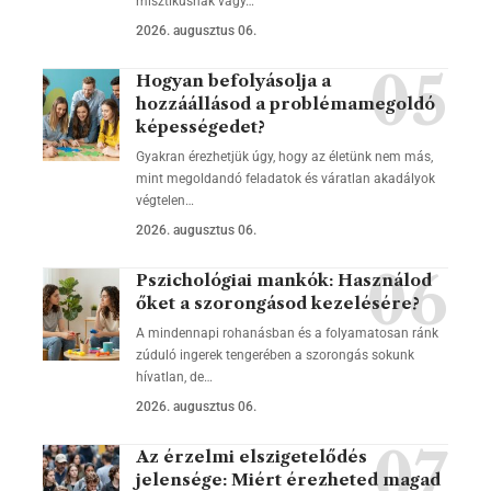
misztikusnak vagy…
2026. augusztus 06.
Hogyan befolyásolja a
hozzáállásod a problémamegoldó
képességedet?
Gyakran érezhetjük úgy, hogy az életünk nem más,
mint megoldandó feladatok és váratlan akadályok
végtelen…
2026. augusztus 06.
Pszichológiai mankók: Használod
őket a szorongásod kezelésére?
A mindennapi rohanásban és a folyamatosan ránk
zúduló ingerek tengerében a szorongás sokunk
hívatlan, de…
2026. augusztus 06.
Az érzelmi elszigetelődés
jelensége: Miért érezheted magad