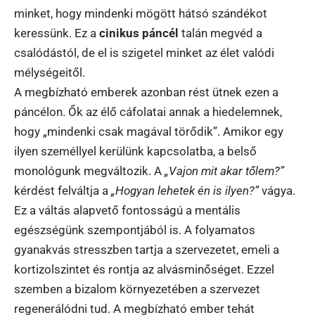
minket, hogy mindenki mögött hátsó szándékot
keressünk. Ez a
cinikus páncél
talán megvéd a
csalódástól, de el is szigetel minket az élet valódi
mélységeitől.
A megbízható emberek azonban rést ütnek ezen a
páncélon. Ők az élő cáfolatai annak a hiedelemnek,
hogy „mindenki csak magával törődik”. Amikor egy
ilyen személlyel kerülünk kapcsolatba, a belső
monológunk megváltozik. A
„Vajon mit akar tőlem?”
kérdést felváltja a
„Hogyan lehetek én is ilyen?”
vágya.
Ez a váltás alapvető fontosságú a mentális
egészségünk szempontjából is. A folyamatos
gyanakvás stresszben tartja a szervezetet, emeli a
kortizolszintet és rontja az alvásminőséget. Ezzel
szemben a bizalom környezetében a szervezet
regenerálódni tud. A megbízható ember tehát