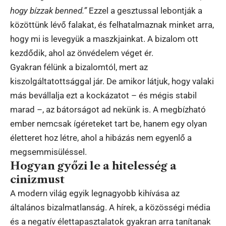
hogy bízzak benned.”
Ezzel a gesztussal lebontják a
közöttünk lévő falakat, és felhatalmaznak minket arra,
hogy mi is levegyük a maszkjainkat. A bizalom ott
kezdődik, ahol az önvédelem véget ér.
Gyakran félünk a bizalomtól, mert az
kiszolgáltatottsággal jár. De amikor látjuk, hogy valaki
más bevállalja ezt a kockázatot – és mégis stabil
marad –, az bátorságot ad nekünk is. A megbízható
ember nemcsak ígéreteket tart be, hanem egy olyan
életteret hoz létre, ahol a hibázás nem egyenlő a
megsemmisüléssel.
Hogyan győzi le a hitelesség a
cinizmust
A modern világ egyik legnagyobb kihívása az
általános bizalmatlanság. A hírek, a közösségi média
és a negatív élettapasztalatok gyakran arra tanítanak