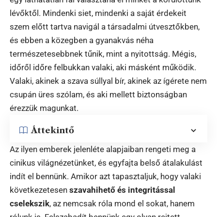
lévőktől. Mindenki siet, mindenki a saját érdekeit
szem előtt tartva navigál a társadalmi útvesztőkben,
és ebben a közegben a gyanakvás néha
természetesebbnek tűnik, mint a nyitottság. Mégis,
időről időre felbukkan valaki, aki másként működik.
Valaki, akinek a szava súllyal bír, akinek az ígérete nem
csupán üres szólam, és aki mellett biztonságban
érezzük magunkat.
Áttekintő
Az ilyen emberek jelenléte alapjaiban rengeti meg a
cinikus világnézetünket, és egyfajta belső átalakulást
indít el bennünk. Amikor azt tapasztaljuk, hogy valaki
következetesen
szavahihető és integritással
cselekszik
, az nemcsak róla mond el sokat, hanem