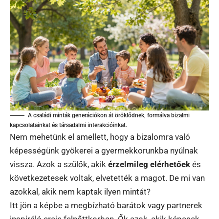
A családi minták generációkon át öröklődnek, formálva bizalmi
kapcsolatainkat és társadalmi interakcióinkat.
Nem mehetünk el amellett, hogy a bizalomra való
képességünk gyökerei a gyermekkorunkba nyúlnak
vissza. Azok a szülők, akik
érzelmileg elérhetőek
és
következetesek voltak, elvetették a magot. De mi van
azokkal, akik nem kaptak ilyen mintát?
Itt jön a képbe a megbízható barátok vagy partnerek
inspiráló ereje felnőttkorban. Ők azok, akik képesek