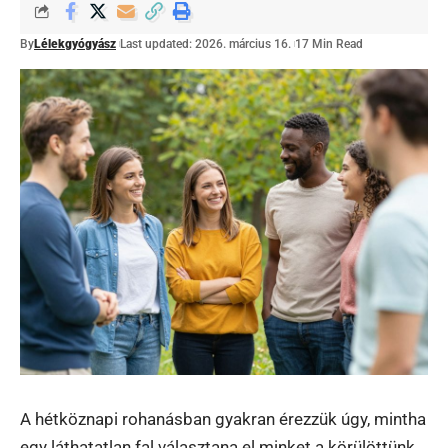
By
Lélekgyógyász
Last updated: 2026. március 16.
17 Min Read
A hétköznapi rohanásban gyakran érezzük úgy, mintha
egy láthatatlan fal választana el minket a körülöttünk