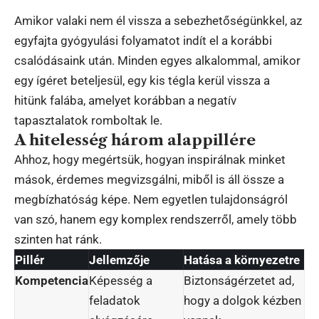
Amikor valaki nem él vissza a sebezhetőségünkkel, az
egyfajta gyógyulási folyamatot indít el a korábbi
csalódásaink után. Minden egyes alkalommal, amikor
egy ígéret beteljesül, egy kis tégla kerül vissza a
hitünk falába, amelyet korábban a negatív
tapasztalatok romboltak le.
A hitelesség három alappillére
Ahhoz, hogy megértsük, hogyan inspirálnak minket
mások, érdemes megvizsgálni, miből is áll össze a
megbízhatóság képe. Nem egyetlen tulajdonságról
van szó, hanem egy komplex rendszerről, amely több
szinten hat ránk.
Pillér
Jellemzője
Hatása a környezetre
Kompetencia
Képesség a
Biztonságérzetet ad,
feladatok
hogy a dolgok kézben