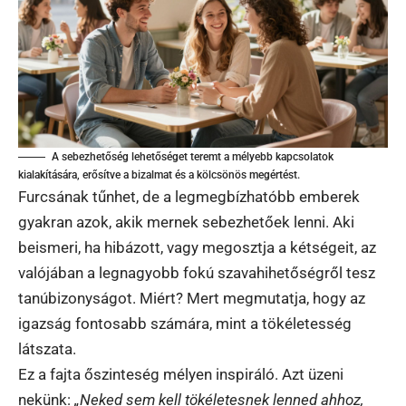
A sebezhetőség lehetőséget teremt a mélyebb kapcsolatok
kialakítására, erősítve a bizalmat és a kölcsönös megértést.
Furcsának tűnhet, de a legmegbízhatóbb emberek
gyakran azok, akik mernek sebezhetőek lenni. Aki
beismeri, ha hibázott, vagy megosztja a kétségeit, az
valójában a legnagyobb fokú szavahihetőségről tesz
tanúbizonyságot. Miért? Mert megmutatja, hogy az
igazság fontosabb számára, mint a tökéletesség
látszata.
Ez a fajta őszinteség mélyen inspiráló. Azt üzeni
nekünk:
„Neked sem kell tökéletesnek lenned ahhoz,