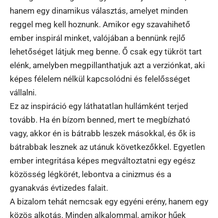
hanem egy dinamikus választás, amelyet minden
reggel meg kell hoznunk. Amikor egy szavahihető
ember inspirál minket, valójában a bennünk rejlő
lehetőséget látjuk meg benne. Ő csak egy tükröt tart
elénk, amelyben megpillanthatjuk azt a verziónkat, aki
képes félelem nélkül kapcsolódni és felelősséget
vállalni.
Ez az inspiráció egy láthatatlan hullámként terjed
tovább. Ha én bízom benned, mert te megbízható
vagy, akkor én is bátrabb leszek másokkal, és ők is
bátrabbak lesznek az utánuk következőkkel. Egyetlen
ember integritása képes megváltoztatni egy egész
közösség légkörét, lebontva a cinizmus és a
gyanakvás évtizedes falait.
A bizalom tehát nemcsak egy egyéni erény, hanem egy
közös alkotás. Minden alkalommal, amikor hűek