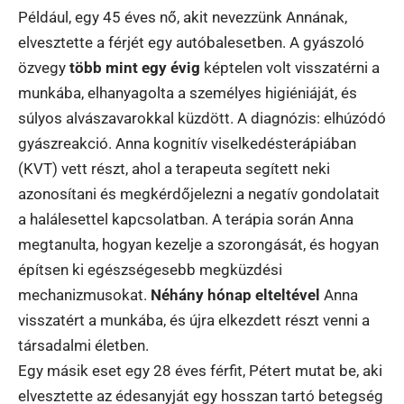
Például, egy 45 éves nő, akit nevezzünk Annának,
elvesztette a férjét egy autóbalesetben. A gyászoló
özvegy
több mint egy évig
képtelen volt visszatérni a
munkába, elhanyagolta a személyes higiéniáját, és
súlyos alvászavarokkal küzdött. A diagnózis: elhúzódó
gyászreakció. Anna kognitív viselkedésterápiában
(KVT) vett részt, ahol a terapeuta segített neki
azonosítani és megkérdőjelezni a negatív gondolatait
a halálesettel kapcsolatban. A terápia során Anna
megtanulta, hogyan kezelje a szorongását, és hogyan
építsen ki egészségesebb megküzdési
mechanizmusokat.
Néhány hónap elteltével
Anna
visszatért a munkába, és újra elkezdett részt venni a
társadalmi életben.
Egy másik eset egy 28 éves férfit, Pétert mutat be, aki
elvesztette az édesanyját egy hosszan tartó betegség