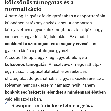
kölcsönös támogatás és a
normalizáció
A patológiás gyász feldolgozásában a csoportterápia
különösen hatékony eszköz lehet. A csoportos
környezetben a gyászolók megtapasztalhatják, hogy
nincsenek egyedül a fájdalmukkal. Ez a tudat
csökkenti a szorongást és a magány érzését
, ami
gyakran kíséri a patológiás gyászt.
A csoportterápia egyik legnagyobb előnye a
kölcsönös támogatás
. A résztvevők megoszthatják
egymással a tapasztalataikat, érzéseiket, és
stratégiákat dolgozhatnak ki a gyász kezelésére. Ez a
folyamat nemcsak érzelmi támaszt nyújt, hanem
konkrét segítséget is jelenthet a mindennapi életben
való eligazodásban.
A csoportterápia keretében a gyász