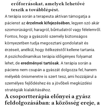
erőforrásokat, amelyek lehetővé
teszik a továbblépést.
A terápia során a terapeuta aktívan támogatja a
pácienst az
érzelmek kifejezésében
, legyen szó akár
szomorúságról, haragról, bűntudatról vagy félelemről.
Fontos, hogy a gyászoló személy biztonságos
környezetben tudja megosztani gondolatait és
érzéseit, anélkül, hogy ítélkezéstől kellene tartania.
A pszichodinamikus terápia időigényes folyamat
lehet, de
eredményei tartósak
. A terápia során a
páciens nem csupán a gyászát dolgozza fel, hanem
mélyebb önismeretre is szert tesz, ami hozzájárul a
személyes fejlődéshez és a jövőbeli megküzdési
stratégiák kialakításához.
A csoportterápia előnyei a gyász
feldolgozásában: a közösség ereje, a