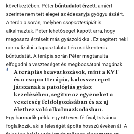
következtében. Péter
bűntudatot érzett
, amiért
szerinte nem tett eleget az édesanyja gyógyulásáért.
A terápia során, melyben
csoportterápiát
is
alkalmaztak, Péter lehetőséget kapott arra, hogy
megossza érzéseit más gyászolókkal. Ez segített neki
normalizálni a tapasztalatait és csökkenteni a
bűntudatát. A terápia során Péter megtanulta
elfogadni a veszteséget és megbocsátani magának.
A terápiás beavatkozások, mint a KVT
és a csoportterápia, kulcsszerepet
játszanak a patológiás gyász
kezelésében, segítve az egyéneket a
veszteség feldolgozásában és az új
élethez való alkalmazkodásban.
Egy harmadik példa egy 60 éves férfival, Istvánnal
foglalkozik, aki a feleségét ápolta hosszú éveken át. A