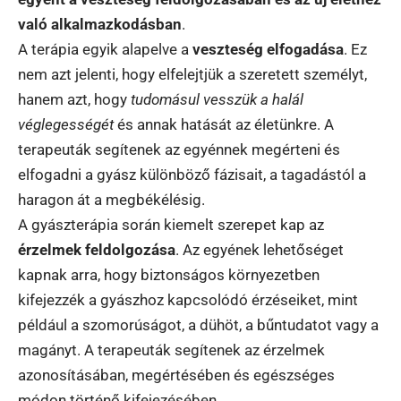
való alkalmazkodásban
.
A terápia egyik alapelve a
veszteség elfogadása
. Ez
nem azt jelenti, hogy elfelejtjük a szeretett személyt,
hanem azt, hogy
tudomásul vesszük a halál
véglegességét
és annak hatását az életünkre. A
terapeuták segítenek az egyénnek megérteni és
elfogadni a gyász különböző fázisait, a tagadástól a
haragon át a megbékélésig.
A gyászterápia során kiemelt szerepet kap az
érzelmek feldolgozása
. Az egyének lehetőséget
kapnak arra, hogy biztonságos környezetben
kifejezzék a gyászhoz kapcsolódó érzéseiket, mint
például a szomorúságot, a dühöt, a bűntudatot vagy a
magányt. A terapeuták segítenek az érzelmek
azonosításában, megértésében és egészséges
módon történő kifejezésében.