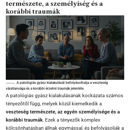
természete, a személyiség és a
korábbi traumák
A patológiás gyász kialakulását befolyásolhatja a veszteség
váratlansága és a korábbi érzelmi traumák jelenléte.
A patológiás gyász kialakulásának kockázata számos
tényezőtől függ, melyek közül kiemelkedik a
veszteség természete, az egyén személyisége és a
korábbi traumák
. Ezek a tényezők komplex
kölcsönhatásban állnak egymással, és befolyásolják a