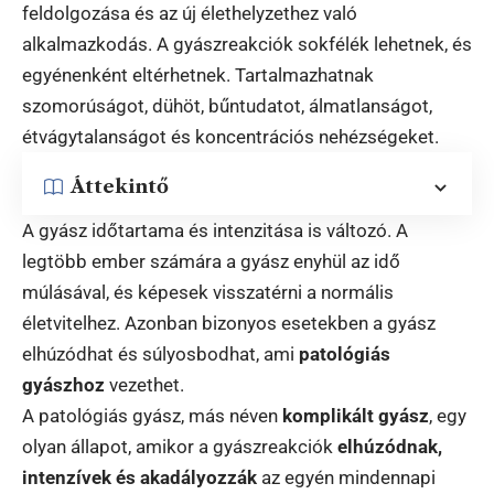
feldolgozása és az új élethelyzethez való
alkalmazkodás. A gyászreakciók sokfélék lehetnek, és
egyénenként eltérhetnek. Tartalmazhatnak
szomorúságot, dühöt, bűntudatot, álmatlanságot,
étvágytalanságot és koncentrációs nehézségeket.
Áttekintő
A gyász időtartama és intenzitása is változó. A
legtöbb ember számára a gyász enyhül az idő
múlásával, és képesek visszatérni a normális
életvitelhez. Azonban bizonyos esetekben a gyász
elhúzódhat és súlyosbodhat, ami
patológiás
gyászhoz
vezethet.
A patológiás gyász, más néven
komplikált gyász
, egy
olyan állapot, amikor a gyászreakciók
elhúzódnak,
intenzívek és akadályozzák
az egyén mindennapi