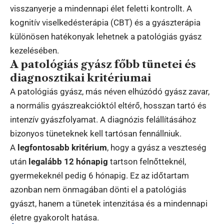
visszanyerje a mindennapi élet feletti kontrollt. A
kognitív viselkedésterápia (CBT) és a gyászterápia
különösen hatékonyak lehetnek a patológiás gyász
kezelésében.
A patológiás gyász főbb tünetei és
diagnosztikai kritériumai
A patológiás gyász, más néven elhúzódó gyász zavar,
a normális gyászreakcióktól eltérő, hosszan tartó és
intenzív gyászfolyamat. A diagnózis felállításához
bizonyos tüneteknek kell tartósan fennállniuk.
A
legfontosabb kritérium
, hogy a gyász a veszteség
után
legalább 12 hónapig
tartson felnőtteknél,
gyermekeknél pedig 6 hónapig. Ez az időtartam
azonban nem önmagában dönti el a patológiás
gyászt, hanem a tünetek intenzitása és a mindennapi
életre gyakorolt hatása.