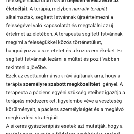
felesége halála után István
teljesen elvesztette az
életcélját
. A terápia, melyben
narratív terápiát
alkalmaztak, segített Istvánnak újraértelmezni a
feleségével való kapcsolatát és megtalálni az új
értelmet az életében. A terapeuta segített Istvánnak
megírni a feleségükkel közös történetüket,
hangsúlyozva a szeretetet és a közös emlékeket. Ez
segített Istvánnak lezárni a múltat és pozitívabban
tekinteni a jövőbe.
Ezek az esettanulmányok rávilágítanak arra, hogy a
terápia
személyre szabott megközelítést
igényel. A
terapeuta a páciens egyéni szükségleteihez igazítja a
terápiás módszereket, figyelembe véve a veszteség
körülményeit, a páciens személyiségét és a meglévő
megküzdési stratégiáit.
A sikeres gyászterápiás esetek azt mutatják, hogy a