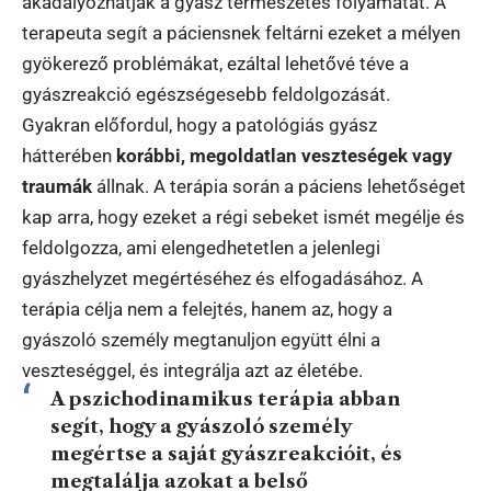
akadályozhatják a gyász természetes folyamatát. A
terapeuta segít a páciensnek feltárni ezeket a mélyen
gyökerező problémákat, ezáltal lehetővé téve a
gyászreakció egészségesebb feldolgozását.
Gyakran előfordul, hogy a patológiás gyász
hátterében
korábbi, megoldatlan veszteségek vagy
traumák
állnak. A terápia során a páciens lehetőséget
kap arra, hogy ezeket a régi sebeket ismét megélje és
feldolgozza, ami elengedhetetlen a jelenlegi
gyászhelyzet megértéséhez és elfogadásához. A
terápia célja nem a felejtés, hanem az, hogy a
gyászoló személy megtanuljon együtt élni a
veszteséggel, és integrálja azt az életébe.
A pszichodinamikus terápia abban
segít, hogy a gyászoló személy
megértse a saját gyászreakcióit, és
megtalálja azokat a belső