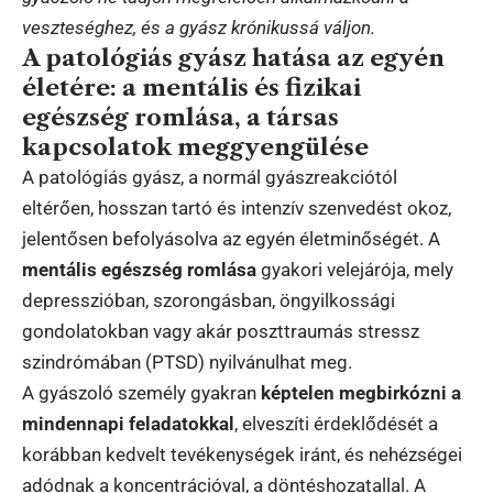
veszteséghez, és a gyász krónikussá váljon.
A patológiás gyász hatása az egyén
életére: a mentális és fizikai
egészség romlása, a társas
kapcsolatok meggyengülése
A patológiás gyász, a normál gyászreakciótól
eltérően, hosszan tartó és intenzív szenvedést okoz,
jelentősen befolyásolva az egyén életminőségét. A
mentális egészség romlása
gyakori velejárója, mely
depresszióban, szorongásban, öngyilkossági
gondolatokban vagy akár poszttraumás stressz
szindrómában (PTSD) nyilvánulhat meg.
A gyászoló személy gyakran
képtelen megbirkózni a
mindennapi feladatokkal
, elveszíti érdeklődését a
korábban kedvelt tevékenységek iránt, és nehézségei
adódnak a koncentrációval, a döntéshozatallal. A