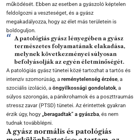
működését. Ebben az esetben a gyászoló képtelen
feldolgozni a veszteséget, és a gyász
megakadályozza, hogy az élet más területein is
boldoguljon.
A patológiás gyász lényegében a gyász
természetes folyamatának elakadása,
melynek következményei súlyosan
befolyásolják az egyén életminőségét.
A patológiás gyász tünetei közé tartozhat a tartós és
intenzív szomorúság, a
reménytelenség érzése
, a
szociális izoláció, a
öngyilkossági gondolatok
, a
súlyos szorongás, a pánikrohamok és a poszttraumás
stressz zavar (PTSD) tünetei. Az érintettek gyakran
érzik úgy, hogy
„beragadtak” a gyászba
, és nem
tudnak továbblépni.
A gyász normális és patológiás
megkülönböztetése: a tartam, az