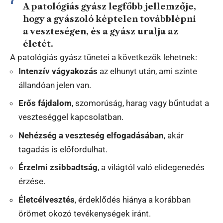
A patológiás gyász legfőbb jellemzője,
hogy a gyászoló képtelen továbblépni
a veszteségen, és a gyász uralja az
életét.
A patológiás gyász tünetei a következők lehetnek:
Intenzív vágyakozás
az elhunyt után, ami szinte
állandóan jelen van.
Erős fájdalom
, szomorúság, harag vagy bűntudat a
veszteséggel kapcsolatban.
Nehézség a veszteség elfogadásában
, akár
tagadás is előfordulhat.
Érzelmi zsibbadtság
, a világtól való elidegenedés
érzése.
Életcélvesztés
, érdeklődés hiánya a korábban
örömet okozó tevékenységek iránt.