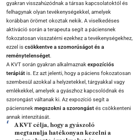
gyakran visszahúzódnak a társas kapcsolatoktól és
felhagynak olyan tevékenységekkel, amelyek
korábban örömet okoztak nekik. A viselkedéses
aktiváció során a terapeuta segít a páciensnek
fokozatosan visszatérni ezekhez a tevékenységekhez,
ezzel is
csökkentve a szomorúságot és a
reménytelenséget
.
A KVT során gyakran alkalmaznak
expozíciós
terápiát
is. Ez azt jelenti, hogy a páciens fokozatosan
szembesül azokkal a helyzetekkel, tárgyakkal vagy
emlékekkel, amelyek a gyászhoz kapcsolódnak és
szorongást váltanak ki. Az expozíció segít a
páciensnek
megszokni a szorongást
és csökkenteni
annak intenzitását.
A KVT célja, hogy a gyászoló
megtanulja hatékonyan kezelni a