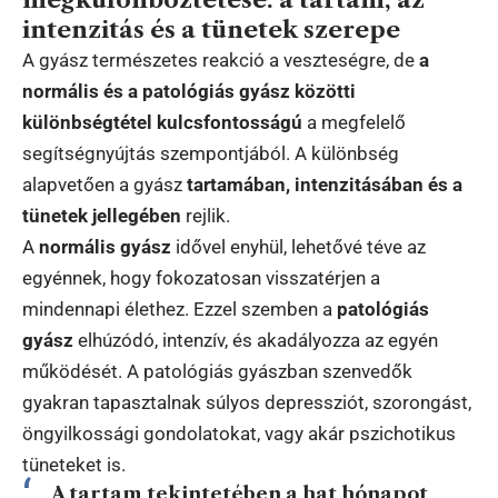
intenzitás és a tünetek szerepe
A gyász természetes reakció a veszteségre, de
a
normális és a patológiás gyász közötti
különbségtétel kulcsfontosságú
a megfelelő
segítségnyújtás szempontjából. A különbség
alapvetően a gyász
tartamában, intenzitásában és a
tünetek jellegében
rejlik.
A
normális gyász
idővel enyhül, lehetővé téve az
egyénnek, hogy fokozatosan visszatérjen a
mindennapi élethez. Ezzel szemben a
patológiás
gyász
elhúzódó, intenzív, és akadályozza az egyén
működését. A patológiás gyászban szenvedők
gyakran tapasztalnak súlyos depressziót, szorongást,
öngyilkossági gondolatokat, vagy akár pszichotikus
tüneteket is.
A tartam tekintetében a hat hónapot