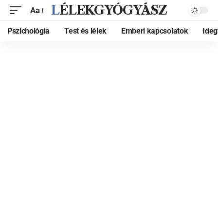
LÉLEKGYÓGYÁSZ
Aa
Pszichológia
Test és lélek
Emberi kapcsolatok
Ide