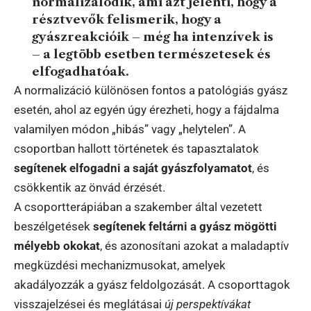
normalizálódik, ami azt jelenti, hogy a
résztvevők felismerik, hogy a
gyászreakcióik – még ha intenzívek is
– a legtöbb esetben természetesek és
elfogadhatóak.
A normalizáció különösen fontos a patológiás gyász
esetén, ahol az egyén úgy érezheti, hogy a fájdalma
valamilyen módon „hibás” vagy „helytelen”. A
csoportban hallott történetek és tapasztalatok
segítenek elfogadni a saját gyászfolyamatot
, és
csökkentik az önvád érzését.
A csoportterápiában a szakember által vezetett
beszélgetések
segítenek feltárni a gyász mögötti
mélyebb okokat
, és azonosítani azokat a maladaptív
megküzdési mechanizmusokat, amelyek
akadályozzák a gyász feldolgozását. A csoporttagok
visszajelzései és meglátásai
új perspektívákat