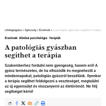
Lélekgyógyász
>
Egészség
>
Érzelmek
>
A patológiás gyászban segíthet a terápia
Érzelmek
Klinikai pszichológia
Terápiák
A patológiás gyászban
segíthet a terápia
Szakemberhez fordulni nem gyengeség, hanem erő! A
gyász természetes, de ha elhúzódik és megnehezíti a
mindennapokat, patológiás gyászról beszélünk. Ilyenkor
a terápia segíthet feldolgozni a veszteséget, megtalálni
az új egyensúlyt és visszanyerni az életörömöt. Ne félj
segítséget kérni!