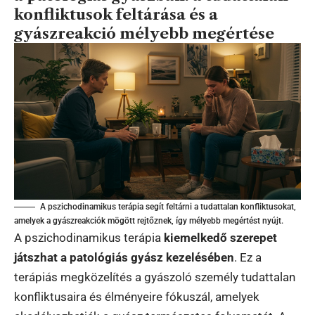
konfliktusok feltárása és a
gyászreakció mélyebb megértése
A pszichodinamikus terápia segít feltárni a tudattalan konfliktusokat,
amelyek a gyászreakciók mögött rejtőznek, így mélyebb megértést nyújt.
A pszichodinamikus terápia
kiemelkedő szerepet
játszhat a patológiás gyász kezelésében
. Ez a
terápiás megközelítés a gyászoló személy tudattalan
konfliktusaira és élményeire fókuszál, amelyek