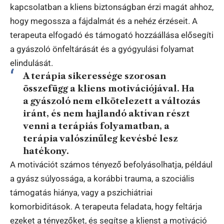
kapcsolatban a kliens biztonságban érzi magát ahhoz,
hogy megossza a fájdalmát és a nehéz érzéseit. A
terapeuta elfogadó és támogató hozzáállása elősegíti
a gyászoló önfeltárását és a gyógyulási folyamat
elindulását.
A terápia sikeressége szorosan
összefügg a kliens
motivációjával
. Ha
a gyászoló nem elkötelezett a változás
iránt, és nem hajlandó aktívan részt
venni a terápiás folyamatban, a
terápia valószínűleg kevésbé lesz
hatékony.
A motivációt számos tényező befolyásolhatja, például
a gyász súlyossága, a korábbi trauma, a szociális
támogatás hiánya, vagy a pszichiátriai
komorbiditások. A terapeuta feladata, hogy feltárja
ezeket a tényezőket, és segítse a klienst a motiváció