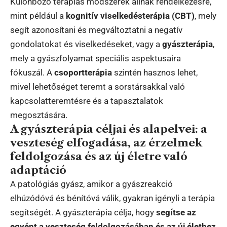
Különböző terápiás módszerek állnak rendelkezésre,
mint például a
kognitív viselkedésterápia (CBT)
, mely
segít azonosítani és megváltoztatni a negatív
gondolatokat és viselkedéseket, vagy a
gyászterápia
,
mely a gyászfolyamat speciális aspektusaira
fókuszál. A
csoportterápia
szintén hasznos lehet,
mivel lehetőséget teremt a sorstársakkal való
kapcsolatteremtésre és a tapasztalatok
megosztására.
A gyászterápia céljai és alapelvei: a
veszteség elfogadása, az érzelmek
feldolgozása és az új életre való
adaptáció
A patológiás gyász, amikor a gyászreakció
elhúzódóvá és bénítóvá válik, gyakran igényli a terápia
segítségét. A gyászterápia célja, hogy
segítse az
egyént a veszteség feldolgozásában és az új élethez