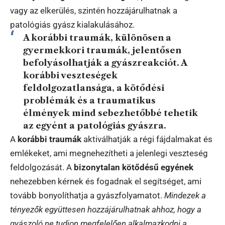
vagy az elkerülés, szintén hozzájárulhatnak a
patológiás gyász kialakulásához.
A korábbi traumák, különösen a
gyermekkori traumák, jelentősen
befolyásolhatják a gyászreakciót. A
korábbi veszteségek
feldolgozatlansága, a kötődési
problémák és a traumatikus
élmények mind
sebezhetőbbé tehetik
az egyént a patológiás gyászra
.
A
korábbi traumák
aktiválhatják a régi fájdalmakat és
emlékeket, ami megnehezítheti a jelenlegi veszteség
feldolgozását. A
bizonytalan kötődésű egyének
nehezebben kérnek és fogadnak el segítséget, ami
tovább bonyolíthatja a gyászfolyamatot.
Mindezek a
tényezők együttesen hozzájárulhatnak ahhoz, hogy a
gyászoló ne tudjon megfelelően alkalmazkodni a