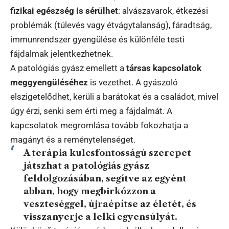
fizikai egészség is sérülhet
: alvászavarok, étkezési
problémák (túlevés vagy étvágytalanság), fáradtság,
immunrendszer gyengülése és különféle testi
fájdalmak jelentkezhetnek.
A patológiás gyász emellett a
társas kapcsolatok
meggyengüléséhez
is vezethet. A gyászoló
elszigetelődhet, kerüli a barátokat és a családot, mivel
úgy érzi, senki sem érti meg a fájdalmát. A
kapcsolatok megromlása tovább fokozhatja a
magányt és a reménytelenséget.
A terápia kulcsfontosságú szerepet
játszhat a patológiás gyász
feldolgozásában, segítve az egyént
abban, hogy megbirkózzon a
veszteséggel, újraépítse az életét, és
visszanyerje a lelki egyensúlyát.