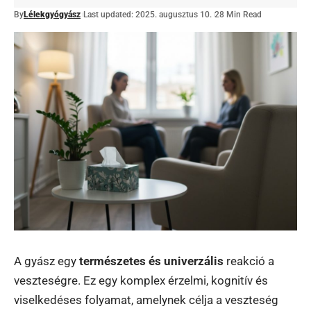
By
Lélekgyógyász
Last updated: 2025. augusztus 10.
28 Min Read
A gyász egy
természetes és univerzális
reakció a
veszteségre. Ez egy komplex érzelmi, kognitív és
viselkedéses folyamat, amelynek célja a veszteség