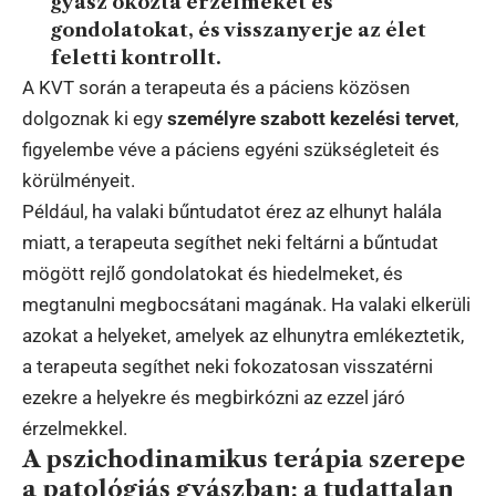
gyász okozta érzelmeket és
gondolatokat, és visszanyerje az élet
feletti kontrollt.
A KVT során a terapeuta és a páciens közösen
dolgoznak ki egy
személyre szabott kezelési tervet
,
figyelembe véve a páciens egyéni szükségleteit és
körülményeit.
Például, ha valaki bűntudatot érez az elhunyt halála
miatt, a terapeuta segíthet neki feltárni a bűntudat
mögött rejlő gondolatokat és hiedelmeket, és
megtanulni megbocsátani magának. Ha valaki elkerüli
azokat a helyeket, amelyek az elhunytra emlékeztetik,
a terapeuta segíthet neki fokozatosan visszatérni
ezekre a helyekre és megbirkózni az ezzel járó
érzelmekkel.
A pszichodinamikus terápia szerepe
a patológiás gyászban: a tudattalan