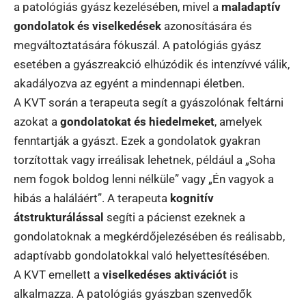
a patológiás gyász kezelésében, mivel a
maladaptív
gondolatok és viselkedések
azonosítására és
megváltoztatására fókuszál. A patológiás gyász
esetében a gyászreakció elhúzódik és intenzívvé válik,
akadályozva az egyént a mindennapi életben.
A KVT során a terapeuta segít a gyászolónak feltárni
azokat a
gondolatokat és hiedelmeket
, amelyek
fenntartják a gyászt. Ezek a gondolatok gyakran
torzítottak vagy irreálisak lehetnek, például a „Soha
nem fogok boldog lenni nélküle” vagy „Én vagyok a
hibás a haláláért”. A terapeuta
kognitív
átstrukturálással
segíti a pácienst ezeknek a
gondolatoknak a megkérdőjelezésében és reálisabb,
adaptívabb gondolatokkal való helyettesítésében.
A KVT emellett a
viselkedéses aktivációt
is
alkalmazza. A patológiás gyászban szenvedők