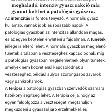
meghaladó, intenzív gyászreakció már
gyanút kelthet a patológiás gyászra.
Az
intenzitás
is fontos tényező. A normális gyász
hullámzó, vannak jobb és rosszabb napok. A
patológiás gyászban az intenzitás állandóan magas,
és az egyén képtelen enyhíteni a fájdalmán. A
tünetek
jellege is eltérő lehet. A normális gyászban megjelenő
tünetek általában a veszteséghez kapcsolódnak, míg
a patológiás gyászban megjelenhetnek olyan tünetek,
amelyek nem közvetlenül kapcsolódnak a
veszteséghez, például súlyos szorongásos zavarok
vagy pánikrohamok.
A
terápia
a patológiás gyászban szenvedők számára
hatékony segítség lehet. A terápia célja, hogy az
egyén feldolgozza a veszteséget, megtanuljon
megküzdeni a gyásszal járó érzelmekkel, és