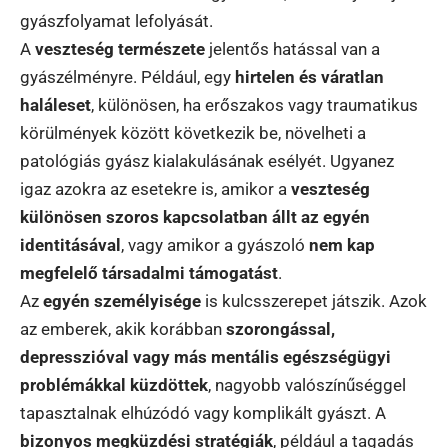
gyászfolyamat lefolyását.
A
veszteség természete
jelentős hatással van a
gyászélményre. Például, egy
hirtelen és váratlan
haláleset
, különösen, ha erőszakos vagy traumatikus
körülmények között következik be, növelheti a
patológiás gyász kialakulásának esélyét. Ugyanez
igaz azokra az esetekre is, amikor a
veszteség
különösen szoros kapcsolatban állt az egyén
identitásával
, vagy amikor a gyászoló
nem kap
megfelelő társadalmi támogatást
.
Az
egyén személyisége
is kulcsszerepet játszik. Azok
az emberek, akik korábban
szorongással,
depresszióval vagy más mentális egészségügyi
problémákkal küzdöttek
, nagyobb valószínűséggel
tapasztalnak elhúzódó vagy komplikált gyászt. A
bizonyos megküzdési stratégiák
, például a tagadás