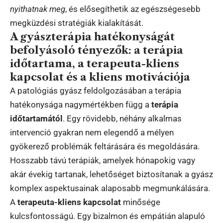
nyithatnak meg
, és elősegíthetik az egészségesebb
megküzdési stratégiák kialakítását.
A gyászterápia hatékonyságát
befolyásoló tényezők: a terápia
időtartama, a terapeuta-kliens
kapcsolat és a kliens motivációja
A patológiás gyász feldolgozásában a terápia
hatékonysága nagymértékben függ a
terápia
időtartamától
. Egy rövidebb, néhány alkalmas
intervenció gyakran nem elegendő a mélyen
gyökerező problémák feltárására és megoldására.
Hosszabb távú terápiák, amelyek hónapokig vagy
akár évekig tartanak, lehetőséget biztosítanak a gyász
komplex aspektusainak alaposabb megmunkálására.
A
terapeuta-kliens kapcsolat
minősége
kulcsfontosságú. Egy bizalmon és empátián alapuló