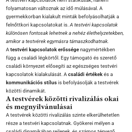
folyamatosan változnak az idő múlásával. A
gyermekkorban kialakult minták befolyásolhatják a
felnőttkori kapcsolatokat is.
A testvéri kapcsolatok
különösen fontosak lehetnek a nehéz élethelyzetekben,
amikor a testvérek egymásra támaszkodhatnak.
A
testvéri kapcsolatok erőssége
nagymértékben
függ a családi légkörtől. Egy támogató és szerető
családi környezet elősegíti az egészséges testvéri
kapcsolatok kialakulását. A
családi értékek
és a
kommunikációs stílus
is befolyásolják a testvérek
közötti dinamikát.
A testvérek közötti rivalizálás okai
és megnyilvánulásai
A testvérek közötti rivalizálás szinte elkerülhetetlen
része a testvéri kapcsolatnak. Gyökerei mélyen a
családi dinamikában rejlenek, és számos tényező