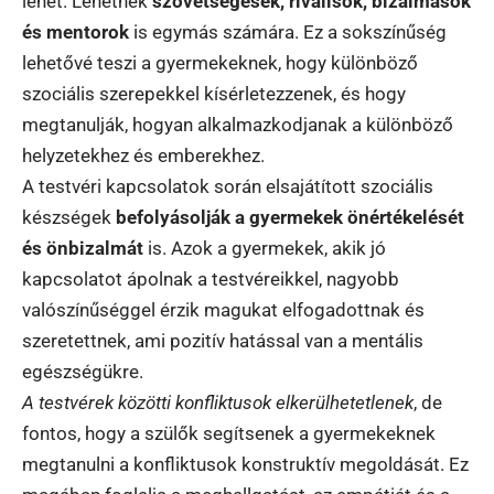
lehet. Lehetnek
szövetségesek, riválisok, bizalmasok
és mentorok
is egymás számára. Ez a sokszínűség
lehetővé teszi a gyermekeknek, hogy különböző
szociális szerepekkel kísérletezzenek, és hogy
megtanulják, hogyan alkalmazkodjanak a különböző
helyzetekhez és emberekhez.
A testvéri kapcsolatok során elsajátított szociális
készségek
befolyásolják a gyermekek önértékelését
és önbizalmát
is. Azok a gyermekek, akik jó
kapcsolatot ápolnak a testvéreikkel, nagyobb
valószínűséggel érzik magukat elfogadottnak és
szeretettnek, ami pozitív hatással van a mentális
egészségükre.
A testvérek közötti konfliktusok elkerülhetetlenek
, de
fontos, hogy a szülők segítsenek a gyermekeknek
megtanulni a konfliktusok konstruktív megoldását. Ez