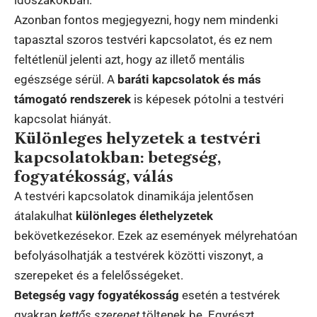
Azonban fontos megjegyezni, hogy nem mindenki
tapasztal szoros testvéri kapcsolatot, és ez nem
feltétlenül jelenti azt, hogy az illető mentális
egészsége sérül. A
baráti kapcsolatok és más
támogató rendszerek
is képesek pótolni a testvéri
kapcsolat hiányát.
Különleges helyzetek a testvéri
kapcsolatokban: betegség,
fogyatékosság, válás
A testvéri kapcsolatok dinamikája jelentősen
átalakulhat
különleges élethelyzetek
bekövetkezésekor. Ezek az események mélyrehatóan
befolyásolhatják a testvérek közötti viszonyt, a
szerepeket és a felelősségeket.
Betegség vagy fogyatékosság
esetén a testvérek
gyakran
kettős szerepet
töltenek be. Egyrészt