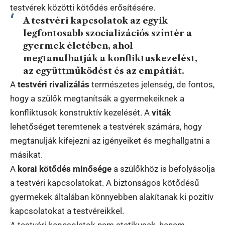
testvérek közötti kötődés erősítésére.
A testvéri kapcsolatok az egyik
legfontosabb szocializációs színtér a
gyermek életében, ahol
megtanulhatják a konfliktuskezelést,
az együttműködést és az empátiát.
A
testvéri rivalizálás
természetes jelenség, de fontos,
hogy a szülők megtanítsák a gyermekeiknek a
konfliktusok konstruktív kezelését. A
viták
lehetőséget teremtenek a testvérek számára, hogy
megtanulják kifejezni az igényeiket és meghallgatni a
másikat.
A
korai kötődés minősége
a szülőkhöz is befolyásolja
a testvéri kapcsolatokat. A biztonságos kötődésű
gyermekek általában könnyebben alakítanak ki pozitív
kapcsolatokat a testvéreikkel.
A testvéri kapcsolatok nem statikusak, hanem