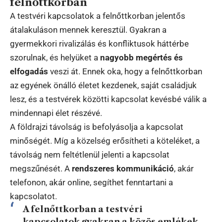
felnőttkorban
A testvéri kapcsolatok a felnőttkorban jelentős
átalakuláson mennek keresztül. Gyakran a
gyermekkori rivalizálás és konfliktusok háttérbe
szorulnak, és helyüket a
nagyobb megértés és
elfogadás
veszi át. Ennek oka, hogy a felnőttkorban
az egyének önálló életet kezdenek, saját családjuk
lesz, és a testvérek közötti kapcsolat kevésbé válik a
mindennapi élet részévé.
A földrajzi távolság is befolyásolja a kapcsolat
minőségét. Míg a közelség erősítheti a köteléket, a
távolság nem feltétlenül jelenti a kapcsolat
megszűnését. A
rendszeres kommunikáció
, akár
telefonon, akár online, segíthet fenntartani a
kapcsolatot.
A felnőttkorban a testvéri
kapcsolatok gyakran a közös emlékek