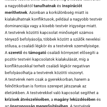
a nagyobbaktól
tanulhatnak
és
inspirációt
meríthetnek
. Azonban a korkülönbség miatt is
kialakulhatnak konfliktusok, például a nagyobb testvér
dominanciája vagy a kisebb testvér irigysége miatt.
A testvérek közötti kapcsolat minőségét számos
tényező befolyásolja, többek között a szülők nevelési
stílusa, a családi légkör és a testvérek személyisége.
A
szerető
és
támogató
családi környezet elősegíti a
pozitív testvéri kapcsolatok kialakulását, míg a
konfliktusokkal terhelt családi légkör negatívan
befolyásolhatja a testvérek közötti viszonyt.
A testvérek nem csak a gyerekkorban, hanem a
felnőttkorban is fontos szerepet játszanak az
életünkben. A testvérekkel való kapcsolat segíthet a
krízisek átvészelésében
, a
magány leküzdésében
és
az
önazonosság megerősítésében
. A testvérek