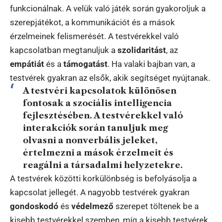
funkcionálnak. A velük való játék során gyakoroljuk a
szerepjátékot, a kommunikációt és a mások
érzelmeinek felismerését. A testvérekkel való
kapcsolatban megtanuljuk a
szolidaritást
, az
empátiát
és a
támogatást
. Ha valaki bajban van, a
testvérek gyakran az elsők, akik segítséget nyújtanak.
A testvéri kapcsolatok különösen
fontosak a
szociális intelligencia
fejlesztésében. A testvérekkel való
interakciók során tanuljuk meg
olvasni a nonverbális jeleket,
értelmezni a mások érzelmeit és
reagálni a társadalmi helyzetekre.
A testvérek közötti korkülönbség is befolyásolja a
kapcsolat jellegét. A nagyobb testvérek gyakran
gondoskodó
és
védelmező
szerepet töltenek be a
kisebb testvérekkel szemben, míg a kisebb testvérek