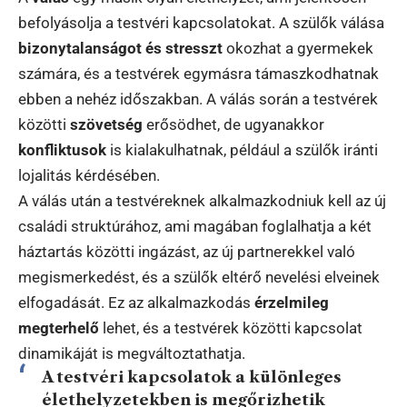
befolyásolja a testvéri kapcsolatokat. A szülők válása
bizonytalanságot és stresszt
okozhat a gyermekek
számára, és a testvérek egymásra támaszkodhatnak
ebben a nehéz időszakban. A válás során a testvérek
közötti
szövetség
erősödhet, de ugyanakkor
konfliktusok
is kialakulhatnak, például a szülők iránti
lojalitás kérdésében.
A válás után a testvéreknek alkalmazkodniuk kell az új
családi struktúrához, ami magában foglalhatja a két
háztartás közötti ingázást, az új partnerekkel való
megismerkedést, és a szülők eltérő nevelési elveinek
elfogadását. Ez az alkalmazkodás
érzelmileg
megterhelő
lehet, és a testvérek közötti kapcsolat
dinamikáját is megváltoztathatja.
A testvéri kapcsolatok a különleges
élethelyzetekben is megőrizhetik