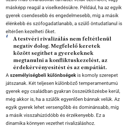
másképp reagál a viselkedésükre. Például, ha az egyik
gyerek csendesebb és engedelmesebb, míg a másik
élénkebb és szófogadatlanabb, a szülő öntudatlanul is
eltérően kezelheti őket.
A testvéri rivalizálás nem feltétlenül
negatív dolog. Megfelelő keretek
között segíthet a gyerekeknek
megtanulni a konfliktuskezelést, az
érdekérvényesítést és az empátiát.
A
személyiségbeli különbségek
is komoly szerepet
játszanak. Két teljesen különböző temperamentumú
gyerek egy családban gyakran összeütközésbe kerül,
még akkor is, ha a szülők egyenlően bánnak velük. Az
egyik gyerek lehet versengőbb és dominánsabb, míg
a másik visszahúzódóbb és érzékenyebb. Ez a
dinamika könnyen vezethet rivalizáláshoz.