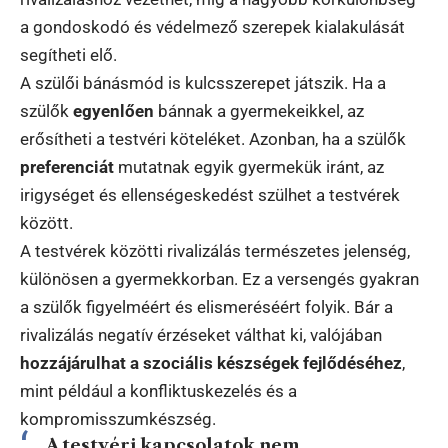
a gondoskodó és védelmező szerepek kialakulását
segítheti elő.
A szülői bánásmód is kulcsszerepet játszik. Ha a
szülők
egyenlően
bánnak a gyermekeikkel, az
erősítheti a testvéri köteléket. Azonban, ha a szülők
preferenciát
mutatnak egyik gyermekük iránt, az
irigységet és ellenségeskedést szülhet a testvérek
között.
A testvérek közötti rivalizálás természetes jelenség,
különösen a gyermekkorban. Ez a versengés gyakran
a szülők figyelméért és elismeréséért folyik. Bár a
rivalizálás negatív érzéseket válthat ki, valójában
hozzájárulhat a szociális készségek fejlődéséhez
,
mint például a konfliktuskezelés és a
kompromisszumkészség.
A testvéri kapcsolatok nem