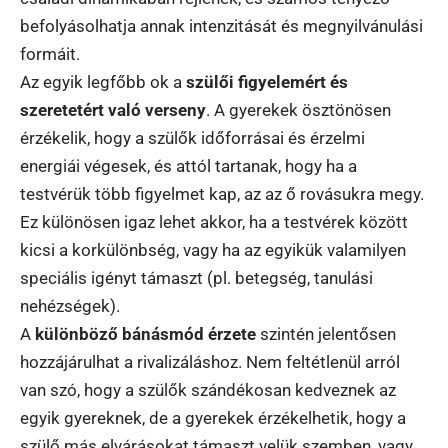
befolyásolhatja annak intenzitását és megnyilvánulási
formáit.
Az egyik legfőbb ok a
szülői figyelemért és
szeretetért való verseny
. A gyerekek ösztönösen
érzékelik, hogy a szülők időforrásai és érzelmi
energiái végesek, és attól tartanak, hogy ha a
testvérük több figyelmet kap, az az ő rovásukra megy.
Ez különösen igaz lehet akkor, ha a testvérek között
kicsi a korkülönbség, vagy ha az egyikük valamilyen
speciális igényt támaszt (pl. betegség, tanulási
nehézségek).
A
különböző bánásmód érzete
szintén jelentősen
hozzájárulhat a rivalizáláshoz. Nem feltétlenül arról
van szó, hogy a szülők szándékosan kedveznek az
egyik gyereknek, de a gyerekek érzékelhetik, hogy a
szülő más elvárásokat támaszt velük szemben, vagy