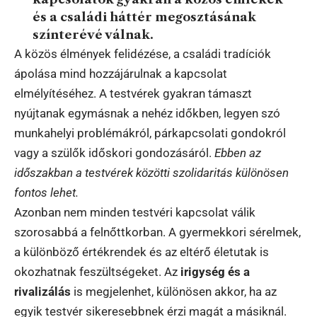
és a családi háttér megosztásának
színterévé válnak.
A közös élmények felidézése, a családi tradíciók
ápolása mind hozzájárulnak a kapcsolat
elmélyítéséhez. A testvérek gyakran támaszt
nyújtanak egymásnak a nehéz időkben, legyen szó
munkahelyi problémákról, párkapcsolati gondokról
vagy a szülők időskori gondozásáról.
Ebben az
időszakban a testvérek közötti szolidaritás különösen
fontos lehet.
Azonban nem minden testvéri kapcsolat válik
szorosabbá a felnőttkorban. A gyermekkori sérelmek,
a különböző értékrendek és az eltérő életutak is
okozhatnak feszültségeket. Az
irigység és a
rivalizálás
is megjelenhet, különösen akkor, ha az
egyik testvér sikeresebbnek érzi magát a másiknál.