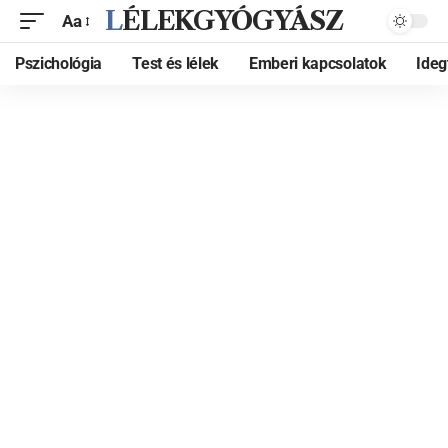
LÉLEKGYÓGYÁSZ
Aa
Pszichológia
Test és lélek
Emberi kapcsolatok
Ide