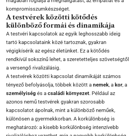
magában foglalja a meghallgatást, az empátiát és a
kompromisszumkészséget.
A testvérek közötti kötődés
különböző formái és dinamikája
A testvéri kapcsolatok az egyik leghosszabb ideig
tartó kapcsolataink közé tartoznak, gyakran
végigkísérik az egész életünket. Ez a kötődés
rendkívül sokszínű lehet, a szeretetteljes szövetségtől
a versengő rivalizálásig.
A testvérek közötti kapcsolat dinamikáját számos
tényező befolyásolja, többek között a
nemek
, a
kor
, a
személyiség
és a
családi környezet
. Például az
azonos nemű testvérek gyakran szorosabb
kapcsolatot ápolnak, mint a különböző neműek,
különösen a gyermekkorban. A korkülönbség is
meghatározó: a kisebb korkülönbség intenzívebb
rivalizáláshoz vezethet, míg a nagyobb korkülönbség