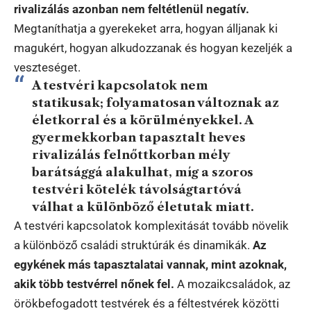
rivalizálás azonban nem feltétlenül negatív.
Megtaníthatja a gyerekeket arra, hogyan álljanak ki
magukért, hogyan alkudozzanak és hogyan kezeljék a
veszteséget.
A testvéri kapcsolatok nem
statikusak; folyamatosan változnak az
életkorral és a körülményekkel. A
gyermekkorban tapasztalt heves
rivalizálás felnőttkorban mély
barátsággá alakulhat, míg a szoros
testvéri kötelék távolságtartóvá
válhat a különböző életutak miatt.
A testvéri kapcsolatok komplexitását tovább növelik
a különböző családi struktúrák és dinamikák.
Az
egykének más tapasztalatai vannak, mint azoknak,
akik több testvérrel nőnek fel.
A mozaikcsaládok, az
örökbefogadott testvérek és a féltestvérek közötti