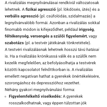
A rivalizálás megnyilvánulásai rendkívül változatosak
lehetnek. A
fizikai agresszió
(pl. lökdösés, ütés) és a
verbális agresszió
(pl. csúfolódás, szidalmazás) a
legnyilvánvalóbb formái. Azonban a rivalizálás sokkal
finomabb módon is kifejeződhet, például
irigység
,
féltékenység
,
versengés a szülői figyelemért
, vagy
szabotázs
(pl. a testvér játékának tönkretétele).
A testvéri rivalizálásnak lehetnek
hosszú távú hatásai
is. Ha a rivalizálás krónikussá válik és a szülők nem
kezelik megfelelően, az befolyásolhatja a testvérek
közötti kapcsolatot felnőttkorban is. A rivalizálás
emellett negatívan hathat a gyerekek önértékelésére,
szorongáshoz és depresszióhoz vezethet.
Néhány gyakori megnyilvánulási forma:
Figyelemfelkeltő viselkedés:
A gyerekek
rosszalkodhatnak, vagy éppen túlzottan jók