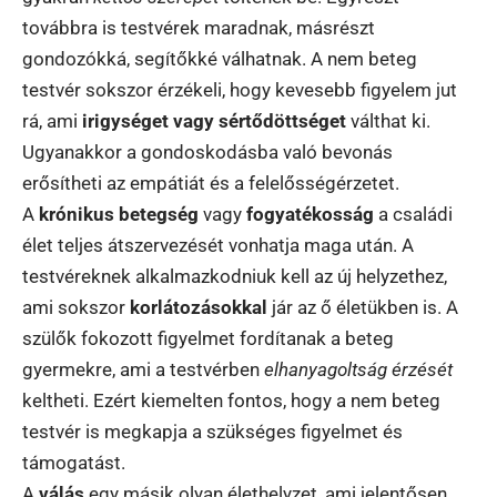
továbbra is testvérek maradnak, másrészt
gondozókká, segítőkké válhatnak. A nem beteg
testvér sokszor érzékeli, hogy kevesebb figyelem jut
rá, ami
irigységet vagy sértődöttséget
válthat ki.
Ugyanakkor a gondoskodásba való bevonás
erősítheti az empátiát és a felelősségérzetet.
A
krónikus betegség
vagy
fogyatékosság
a családi
élet teljes átszervezését vonhatja maga után. A
testvéreknek alkalmazkodniuk kell az új helyzethez,
ami sokszor
korlátozásokkal
jár az ő életükben is. A
szülők fokozott figyelmet fordítanak a beteg
gyermekre, ami a testvérben
elhanyagoltság érzését
keltheti. Ezért kiemelten fontos, hogy a nem beteg
testvér is megkapja a szükséges figyelmet és
támogatást.
A
válás
egy másik olyan élethelyzet, ami jelentősen