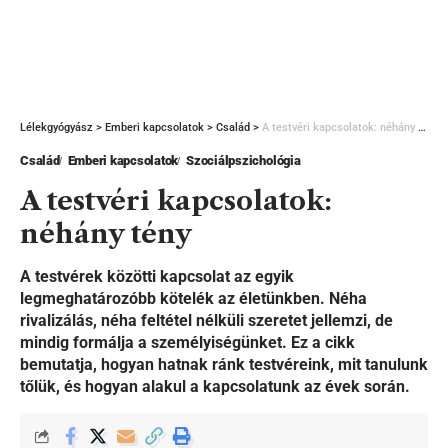
Lélekgyógyász
>
Emberi kapcsolatok
>
Család
>
A testvéri kapcsolatok: néhány tény
Család
Emberi kapcsolatok
Szociálpszichológia
A testvéri kapcsolatok:
néhány tény
A testvérek közötti kapcsolat az egyik
legmeghatározóbb kötelék az életünkben. Néha
rivalizálás, néha feltétel nélküli szeretet jellemzi, de
mindig formálja a személyiségünket. Ez a cikk
bemutatja, hogyan hatnak ránk testvéreink, mit tanulunk
tőlük, és hogyan alakul a kapcsolatunk az évek során.