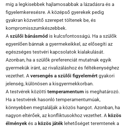
míg a legkisebbek hajlamosabbak a lázadásra és a
figyelemkeresésre. A középső gyerekek pedig
gyakran közvetítő szerepet töltenek be, és
kompromisszumkészebbek.
A
szülői bánásmód
is kulcsfontosságú. Ha a szülők
egyenlően bánnak a gyermekeikkel, az elősegíti az
egészséges testvéri kapcsolatok kialakulását.
Azonban, ha a szülők preferenciát mutatnak egyik
gyermekük iránt, az rivalizáláshoz és féltékenységhez
vezethet. A
versengés a szülői figyelemért
gyakori
jelenség, különösen a kisgyermekkorban.
A testvérek közötti
temperamentum
is meghatározó.
Ha a testvérek hasonló temperamentumúak,
könnyebben megtalálják a közös hangot. Azonban, ha
nagyon eltérőek, az konfliktusokhoz vezethet. A
közös
élmények
és a
közös játék
lehetőséget teremtenek a