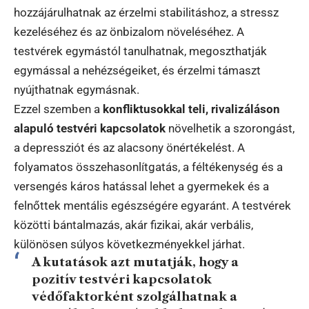
hozzájárulhatnak az érzelmi stabilitáshoz, a stressz
kezeléséhez és az önbizalom növeléséhez. A
testvérek egymástól tanulhatnak, megoszthatják
egymással a nehézségeiket, és érzelmi támaszt
nyújthatnak egymásnak.
Ezzel szemben a
konfliktusokkal teli, rivalizáláson
alapuló testvéri kapcsolatok
növelhetik a szorongást,
a depressziót és az alacsony önértékelést. A
folyamatos összehasonlítgatás, a féltékenység és a
versengés káros hatással lehet a gyermekek és a
felnőttek mentális egészségére egyaránt. A testvérek
közötti bántalmazás, akár fizikai, akár verbális,
különösen súlyos következményekkel járhat.
A kutatások azt mutatják, hogy a
pozitív testvéri kapcsolatok
védőfaktorként szolgálhatnak a