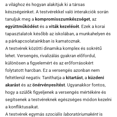
a világhoz és hogyan alakítjuk ki a társas
készségeinket. A testvérekkel való interakciók során
tanuljuk meg a
kompromisszumkészséget
, az
együttműködést
és a
viták kezelését
. Ezek a korai
tapasztalatok később az iskolában, a munkahelyen és
a párkapcsolatainkban is kamatoznak.
A testvérek közötti dinamika komplex és sokrétű
lehet. Versengés, rivalizálás gyakran előfordul,
különösen a figyelemért és az erőforrásokért
folytatott harcban. Ez a versengés azonban nem
feltétlenül negatív. Taníthatja a
kitartást
, a
küzdeni
akarást
és az
önérvényesítést
. Ugyanakkor fontos,
hogy a szülők figyeljenek a versengés mértékére és
segítsenek a testvéreknek egészséges módon kezelni
a konfliktusaikat.
A testvérek egymás
szociális laboratóriumaként
is