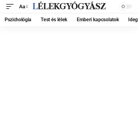
LÉLEKGYÓGYÁSZ
Aa
Pszichológia
Test és lélek
Emberi kapcsolatok
Ide