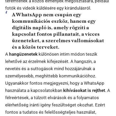
teremtenek a közös élmények megosztására, például
fotók és videók küldésére egy kirándulásról.
A WhatsApp nem csupán egy
kommunikációs eszköz, hanem egy
digitális napló is, amely rögzíti a
kapcsolat fontos pillanatait, a vicces
üzeneteket, a szerelmes vallomásokat
és a közös terveket.
A
hangüzenetek
különösen intim módon teszik
lehetővé az érzelmek kifejezését. A hangszín, a
nevetés és a suttogások mind hozzájárulnak a
személyesebb, meghittebb kommunikációhoz.
Ugyanakkor fontos megjegyezni, hogy a WhatsApp
használata a kapcsolatokban
kihívásokat is rejthet
. A
félreértések, a túlzott elvárások és a folyamatos
elérhetőség iránti igény feszültséget okozhat. Ezért
fontos a tudatos és felelősségteljes használat,