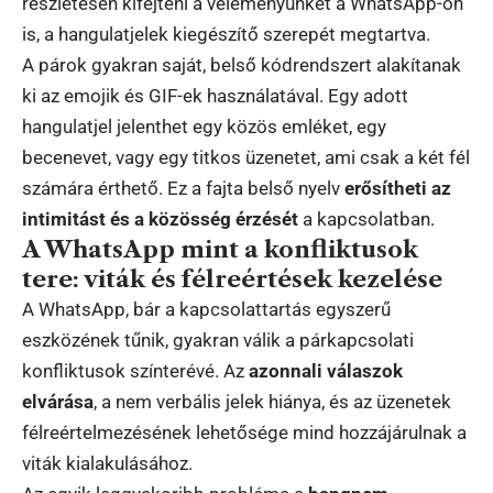
részletesen kifejteni a véleményünket a WhatsApp-on
is, a hangulatjelek kiegészítő szerepét megtartva.
A párok gyakran saját, belső kódrendszert alakítanak
ki az emojik és GIF-ek használatával. Egy adott
hangulatjel jelenthet egy közös emléket, egy
becenevet, vagy egy titkos üzenetet, ami csak a két fél
számára érthető. Ez a fajta belső nyelv
erősítheti az
intimitást és a közösség érzését
a kapcsolatban.
A WhatsApp mint a konfliktusok
tere: viták és félreértések kezelése
A WhatsApp, bár a kapcsolattartás egyszerű
eszközének tűnik, gyakran válik a párkapcsolati
konfliktusok színterévé. Az
azonnali válaszok
elvárása
, a nem verbális jelek hiánya, és az üzenetek
félreértelmezésének lehetősége mind hozzájárulnak a
viták kialakulásához.