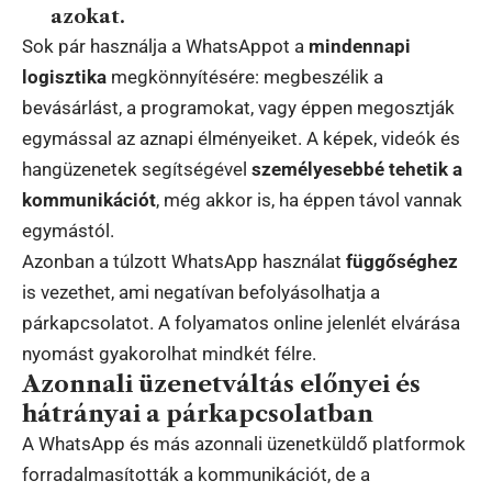
azokat.
Sok pár használja a WhatsAppot a
mindennapi
logisztika
megkönnyítésére: megbeszélik a
bevásárlást, a programokat, vagy éppen megosztják
egymással az aznapi élményeiket. A képek, videók és
hangüzenetek segítségével
személyesebbé tehetik a
kommunikációt
, még akkor is, ha éppen távol vannak
egymástól.
Azonban a túlzott WhatsApp használat
függőséghez
is vezethet, ami negatívan befolyásolhatja a
párkapcsolatot. A folyamatos online jelenlét elvárása
nyomást gyakorolhat mindkét félre.
Azonnali üzenetváltás előnyei és
hátrányai a párkapcsolatban
A WhatsApp és más azonnali üzenetküldő platformok
forradalmasították a kommunikációt, de a