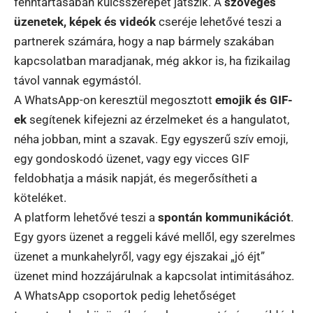
fenntartásában kulcsszerepet játszik. A
szöveges
üzenetek, képek és videók
cseréje lehetővé teszi a
partnerek számára, hogy a nap bármely szakában
kapcsolatban maradjanak, még akkor is, ha fizikailag
távol vannak egymástól.
A WhatsApp-on keresztül megosztott
emojik és GIF-
ek
segítenek kifejezni az érzelmeket és a hangulatot,
néha jobban, mint a szavak. Egy egyszerű szív emoji,
egy gondoskodó üzenet, vagy egy vicces GIF
feldobhatja a másik napját, és megerősítheti a
köteléket.
A platform lehetővé teszi a
spontán kommunikációt
.
Egy gyors üzenet a reggeli kávé mellől, egy szerelmes
üzenet a munkahelyről, vagy egy éjszakai „jó éjt”
üzenet mind hozzájárulnak a kapcsolat intimitásához.
A WhatsApp csoportok pedig lehetőséget