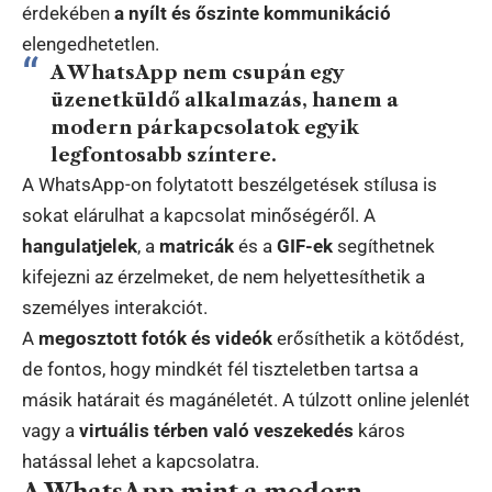
érdekében
a nyílt és őszinte kommunikáció
elengedhetetlen.
A WhatsApp nem csupán egy
üzenetküldő alkalmazás, hanem a
modern párkapcsolatok egyik
legfontosabb színtere.
A WhatsApp-on folytatott beszélgetések stílusa is
sokat elárulhat a kapcsolat minőségéről. A
hangulatjelek
, a
matricák
és a
GIF-ek
segíthetnek
kifejezni az érzelmeket, de nem helyettesíthetik a
személyes interakciót.
A
megosztott fotók és videók
erősíthetik a kötődést,
de fontos, hogy mindkét fél tiszteletben tartsa a
másik határait és magánéletét. A túlzott online jelenlét
vagy a
virtuális térben való veszekedés
káros
hatással lehet a kapcsolatra.
A WhatsApp mint a modern