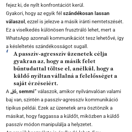
fejez ki, de nyílt konfrontációt kerül.
Gyakori, hogy az egyik fél
szándékosan lassan
válaszol
, ezzel is jelezve a másik iránti nemtetszését.
Ez a viselkedés különösen frusztráló lehet, mert a
WhatsApp azonnali kommunikációt tesz lehetővé, így
a késleltetés szándékosságot sugall.
A passzív-agresszív üzenetek célja
gyakran az, hogy a másik felet
bűntudattal töltse el, anélkül, hogy a
küldő nyíltan vállalná a felelősséget a
saját érzéseiért.
A
„jó, semmi”
válaszok, amikor nyilvánvalóan valami
baj van, szintén a passzív-agresszív kommunikáció
tipikus példái. Ezek az üzenetek arra ösztönzik a
másikat, hogy faggassa a küldőt, miközben a küldő
passzív módon manipulálja a helyzetet.