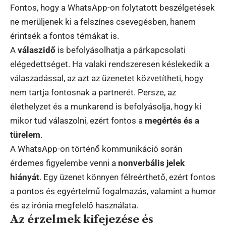
Fontos, hogy a WhatsApp-on folytatott beszélgetések
ne merüljenek ki a felszínes csevegésben, hanem
érintsék a fontos témákat is.
A
válaszidő
is befolyásolhatja a párkapcsolati
elégedettséget. Ha valaki rendszeresen késlekedik a
válaszadással, az azt az üzenetet közvetítheti, hogy
nem tartja fontosnak a partnerét. Persze, az
élethelyzet és a munkarend is befolyásolja, hogy ki
mikor tud válaszolni, ezért fontos a
megértés és a
türelem
.
A WhatsApp-on történő kommunikáció során
érdemes figyelembe venni a
nonverbális jelek
hiányát
. Egy üzenet könnyen félreérthető, ezért fontos
a pontos és egyértelmű fogalmazás, valamint a humor
és az irónia megfelelő használata.
Az érzelmek kifejezése és