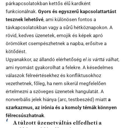
párkapcsolatokban kettős élű kardként
funkcionálnak.
Gyors és egyszerű kapcsolattartást
tesznek lehetővé
, ami különösen fontos a
távkapcsolatokban vagy a sűrű hétköznapokon. A
rövid, kedves üzenetek, emojik és képek apró
örömöket csempészhetnek a napba, erősítve a
kötődést.
Ugyanakkor, az állandó elérhetőség
el is várttá válhat
,
ami nyomást gyakorolhat a felekre. A késedelmes
válaszok félreértésekhez és konfliktusokhoz
vezethetnek, főleg, ha nem sikerül megfelelően
értelmezni a szöveges üzenetek hangulatát. A
nonverbális jelek hiánya (arc, testbeszéd) miatt
a
szarkazmus, az irónia és a komoly témák könnyen
félrecsúszhatnak
.
A túlzott üzenetváltás elfedheti a