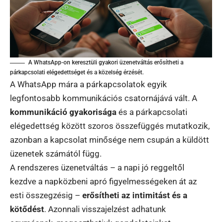
A WhatsApp-on keresztüli gyakori üzenetváltás erősítheti a
párkapcsolati elégedettséget és a közelség érzését.
A WhatsApp mára a párkapcsolatok egyik
legfontosabb kommunikációs csatornájává vált. A
kommunikáció gyakorisága
és a párkapcsolati
elégedettség között szoros összefüggés mutatkozik,
azonban a kapcsolat minősége nem csupán a küldött
üzenetek számától függ.
A rendszeres üzenetváltás – a napi jó reggeltől
kezdve a napközbeni apró figyelmességeken át az
esti összegzésig –
erősítheti az intimitást és a
kötődést
. Azonnali visszajelzést adhatunk