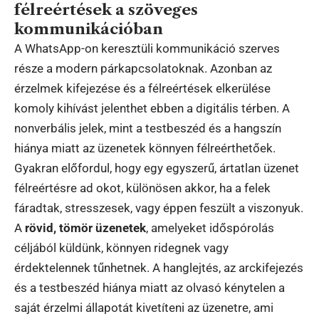
félreértések a szöveges
kommunikációban
A WhatsApp-on keresztüli kommunikáció szerves
része a modern párkapcsolatoknak. Azonban az
érzelmek kifejezése és a félreértések elkerülése
komoly kihívást jelenthet ebben a digitális térben. A
nonverbális jelek, mint a testbeszéd és a hangszín
hiánya miatt az üzenetek könnyen félreérthetőek.
Gyakran előfordul, hogy egy egyszerű, ártatlan üzenet
félreértésre ad okot, különösen akkor, ha a felek
fáradtak, stresszesek, vagy éppen feszült a viszonyuk.
A
rövid, tömör üzenetek
, amelyeket időspórolás
céljából küldünk, könnyen ridegnek vagy
érdektelennek tűnhetnek. A hanglejtés, az arckifejezés
és a testbeszéd hiánya miatt az olvasó kénytelen a
saját érzelmi állapotát kivetíteni az üzenetre, ami