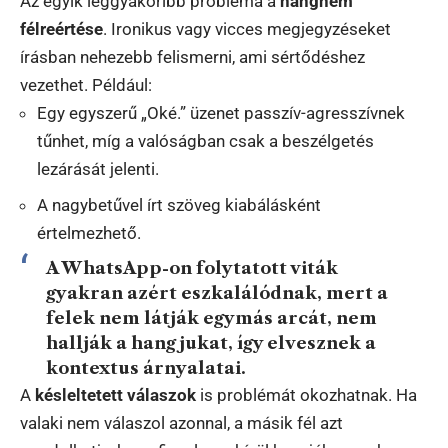
Az egyik leggyakoribb probléma a
hangnem
félreértése
. Ironikus vagy vicces megjegyzéseket
írásban nehezebb felismerni, ami sértődéshez
vezethet. Például:
Egy egyszerű „Oké.” üzenet passzív-agresszívnek
tűnhet, míg a valóságban csak a beszélgetés
lezárását jelenti.
A nagybetűvel írt szöveg kiabálásként
értelmezhető.
A WhatsApp-on folytatott viták
gyakran azért eszkalálódnak, mert a
felek nem látják egymás arcát, nem
hallják a hangjukat, így elvesznek a
kontextus árnyalatai.
A
késleltetett válaszok
is problémát okozhatnak. Ha
valaki nem válaszol azonnal, a másik fél azt