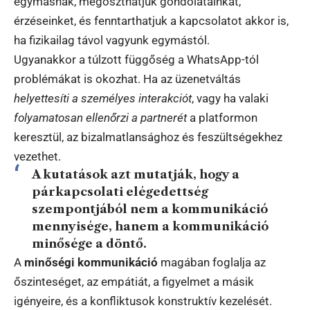
egymásnak, megoszthatjuk gondolatainkat,
érzéseinket, és fenntarthatjuk a kapcsolatot akkor is,
ha fizikailag távol vagyunk egymástól.
Ugyanakkor a túlzott függőség a WhatsApp-tól
problémákat is okozhat. Ha az üzenetváltás
helyettesíti a személyes interakciót
, vagy ha valaki
folyamatosan ellenőrzi a partnerét
a platformon
keresztül, az bizalmatlansághoz és feszültségekhez
vezethet.
A kutatások azt mutatják, hogy a
párkapcsolati elégedettség
szempontjából nem a kommunikáció
mennyisége, hanem a
kommunikáció
minősége
a döntő.
A
minőségi kommunikáció
magában foglalja az
őszinteséget, az empátiát, a figyelmet a másik
igényeire, és a konfliktusok konstruktív kezelését.