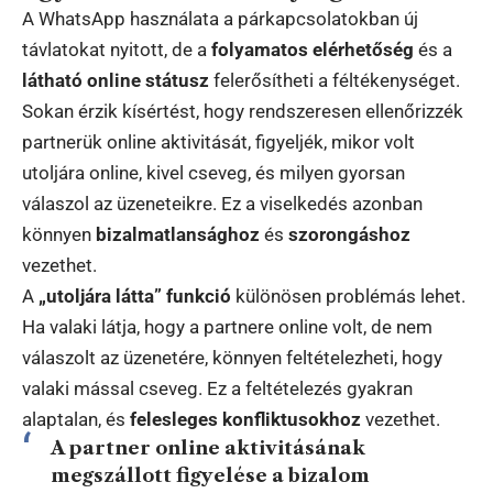
A WhatsApp használata a párkapcsolatokban új
távlatokat nyitott, de a
folyamatos elérhetőség
és a
látható online státusz
felerősítheti a féltékenységet.
Sokan érzik kísértést, hogy rendszeresen ellenőrizzék
partnerük online aktivitását, figyeljék, mikor volt
utoljára online, kivel cseveg, és milyen gyorsan
válaszol az üzeneteikre. Ez a viselkedés azonban
könnyen
bizalmatlansághoz
és
szorongáshoz
vezethet.
A
„utoljára látta” funkció
különösen problémás lehet.
Ha valaki látja, hogy a partnere online volt, de nem
válaszolt az üzenetére, könnyen feltételezheti, hogy
valaki mással cseveg. Ez a feltételezés gyakran
alaptalan, és
felesleges konfliktusokhoz
vezethet.
A partner online aktivitásának
megszállott figyelése a bizalom