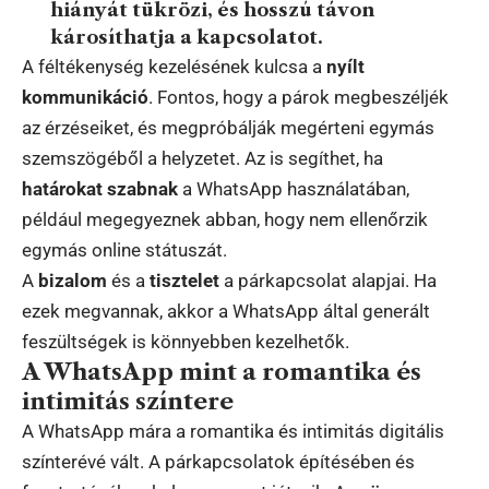
hiányát tükrözi, és hosszú távon
károsíthatja a kapcsolatot.
A féltékenység kezelésének kulcsa a
nyílt
kommunikáció
. Fontos, hogy a párok megbeszéljék
az érzéseiket, és megpróbálják megérteni egymás
szemszögéből a helyzetet. Az is segíthet, ha
határokat szabnak
a WhatsApp használatában,
például megegyeznek abban, hogy nem ellenőrzik
egymás online státuszát.
A
bizalom
és a
tisztelet
a párkapcsolat alapjai. Ha
ezek megvannak, akkor a WhatsApp által generált
feszültségek is könnyebben kezelhetők.
A WhatsApp mint a romantika és
intimitás színtere
A WhatsApp mára a romantika és intimitás digitális
színterévé vált. A párkapcsolatok építésében és