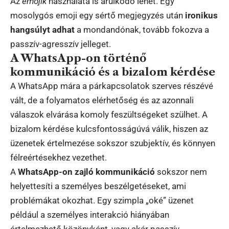
Az
emojik
használata is árulkodó lehet. Egy
mosolygós emoji egy sértő megjegyzés után
ironikus
hangsúlyt adhat
a mondandónak, tovább fokozva a
passzív-agresszív jelleget.
A WhatsApp-on történő
kommunikáció és a bizalom kérdése
A WhatsApp mára a párkapcsolatok szerves részévé
vált, de a folyamatos elérhetőség és az azonnali
válaszok elvárása komoly feszültségeket szülhet. A
bizalom kérdése kulcsfontosságúvá válik, hiszen az
üzenetek értelmezése sokszor szubjektív, és könnyen
félreértésekhez vezethet.
A
WhatsApp-on zajló kommunikáció
sokszor nem
helyettesíti a személyes beszélgetéseket, ami
problémákat okozhat. Egy szimpla „oké” üzenet
például a személyes interakció hiányában