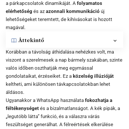
a párkapcsolatok dinamikáját. A
folyamatos
elérhetőség
és az
azonnali kommunikáció
új
lehetőségeket teremtett, de kihívásokat is hozott
magával.
Áttekintő
Korábban a távolság áthidalása nehézkes volt, ma
viszont a szerelmesek a nap bármely szakában, szinte
valós időben oszthatják meg egymással
gondolataikat, érzéseiket. Ez a
közelség illúzióját
keltheti, ami különösen távkapcsolatokban lehet
áldásos.
Ugyanakkor a WhatsApp használata
fokozhatja a
féltékenységet
és a bizalmatlanságot. A kék pipák, a
„legutóbb látta” funkció, és a válaszra várás
feszültséget generálhat. A félreértések elkerülése