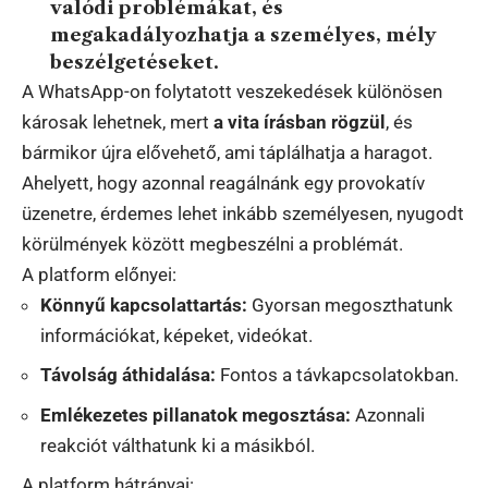
valódi problémákat, és
megakadályozhatja a személyes, mély
beszélgetéseket.
A WhatsApp-on folytatott veszekedések különösen
károsak lehetnek, mert
a vita írásban rögzül
, és
bármikor újra elővehető, ami táplálhatja a haragot.
Ahelyett, hogy azonnal reagálnánk egy provokatív
üzenetre, érdemes lehet inkább személyesen, nyugodt
körülmények között megbeszélni a problémát.
A platform előnyei:
Könnyű kapcsolattartás:
Gyorsan megoszthatunk
információkat, képeket, videókat.
Távolság áthidalása:
Fontos a távkapcsolatokban.
Emlékezetes pillanatok megosztása:
Azonnali
reakciót válthatunk ki a másikból.
A platform hátrányai: