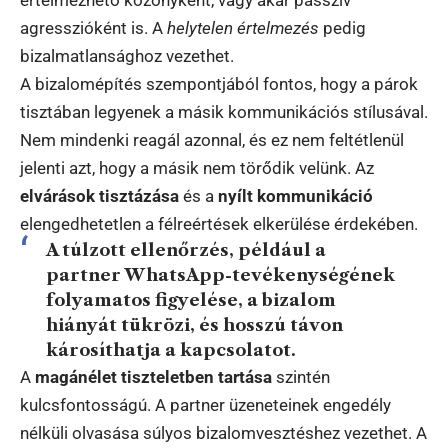
értelmezhető közönyként, vagy akár passzív
agresszióként is. A
helytelen értelmezés
pedig
bizalmatlansághoz vezethet.
A bizalomépítés szempontjából fontos, hogy a párok
tisztában legyenek a másik kommunikációs stílusával.
Nem mindenki reagál azonnal, és ez nem feltétlenül
jelenti azt, hogy a másik nem törődik velünk. Az
elvárások tisztázása
és a
nyílt kommunikáció
elengedhetetlen a félreértések elkerülése érdekében.
A túlzott ellenőrzés, például a
partner WhatsApp-tevékenységének
folyamatos figyelése, a bizalom
hiányát tükrözi, és hosszú távon
károsíthatja a kapcsolatot.
A
magánélet tiszteletben tartása
szintén
kulcsfontosságú. A partner üzeneteinek engedély
nélküli olvasása súlyos bizalomvesztéshez vezethet. A