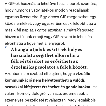
A GIF-ek használata lehetővé teszi a párok számára,
hogy humoros vagy játékos módon reagáljanak
egymás üzeneteire. Egy vicces GIF megoszthat egy
közös emléket, vagy egyszerűen csak feldobhatja a
másik fél napját.
Fontos azonban a mértékletesség
,
hiszen a túl sok emoji vagy GIF zavaró is lehet, és
elvonhatja a figyelmet a lényegről.
A hangulatjelek és GIF-ek helyes
használata segíthet elkerülni a
félreértéseket és erősítheti az
érzelmi kapcsolatot a felek között.
Azonban nem szabad elfelejteni, hogy
a vizuális
kommunikáció nem helyettesítheti a valódi,
szavakkal kifejezett érzéseket és gondolatokat.
Ha
valami komoly dologról van szó, érdemesebb a
személyes beszélgetést választani, vagy legalábbis