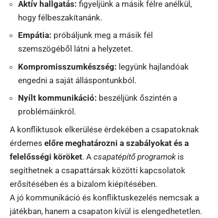
Aktív hallgatás:
figyeljünk a másik félre anélkül,
hogy félbeszakítanánk.
Empátia:
próbáljunk meg a másik fél
szemszögéből látni a helyzetet.
Kompromisszumkészség:
legyünk hajlandóak
engedni a saját álláspontunkból.
Nyílt kommunikáció:
beszéljünk őszintén a
problémáinkról.
A konfliktusok elkerülése érdekében a csapatoknak
érdemes
előre meghatározni a szabályokat és a
felelősségi köröket
. A
csapatépítő programok
is
segíthetnek a csapattársak közötti kapcsolatok
erősítésében és a bizalom kiépítésében.
A jó kommunikáció és konfliktuskezelés nemcsak a
játékban, hanem a csapaton kívül is elengedhetetlen.