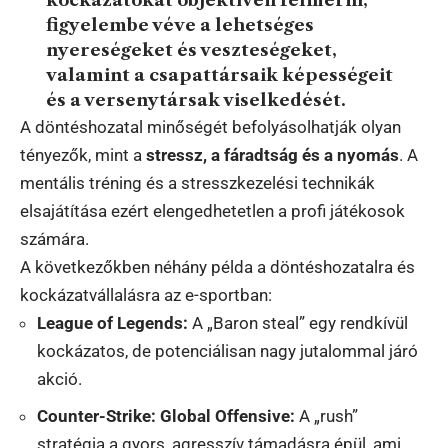
kockázatokat objektíven felmérni,
figyelembe véve a lehetséges
nyereségeket és veszteségeket,
valamint a csapattársaik képességeit
és a versenytársak viselkedését.
A döntéshozatal minőségét befolyásolhatják olyan
tényezők, mint a
stressz, a fáradtság és a nyomás
. A
mentális tréning és a stresszkezelési technikák
elsajátítása ezért elengedhetetlen a profi játékosok
számára.
A következőkben néhány példa a döntéshozatalra és
kockázatvállalásra az e-sportban:
League of Legends:
A „Baron steal” egy rendkívül
kockázatos, de potenciálisan nagy jutalommal járó
akció.
Counter-Strike: Global Offensive:
A „rush”
stratégia a gyors, agresszív támadásra épül, ami