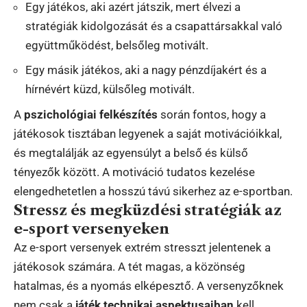
Egy játékos, aki azért játszik, mert élvezi a
stratégiák kidolgozását és a csapattársakkal való
együttműködést, belsőleg motivált.
Egy másik játékos, aki a nagy pénzdíjakért és a
hírnévért küzd, külsőleg motivált.
A
pszichológiai felkészítés
során fontos, hogy a
játékosok tisztában legyenek a saját motivációikkal,
és megtalálják az egyensúlyt a belső és külső
tényezők között. A motiváció tudatos kezelése
elengedhetetlen a hosszú távú sikerhez az e-sportban.
Stressz és megküzdési stratégiák az
e-sport versenyeken
Az e-sport versenyek extrém stresszt jelentenek a
játékosok számára. A tét magas, a közönség
hatalmas, és a nyomás elképesztő. A versenyzőknek
nem csak a
játék technikai aspektusaiban
kell