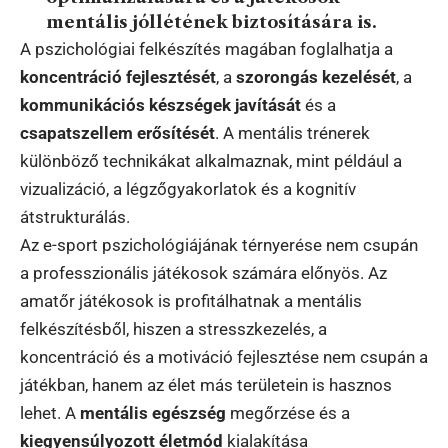
mentális jóllétének biztosítására is.
A pszichológiai felkészítés magában foglalhatja a
koncentráció fejlesztését
, a
szorongás kezelését
, a
kommunikációs készségek javítását
és a
csapatszellem erősítését
. A mentális trénerek
különböző technikákat alkalmaznak, mint például a
vizualizáció, a légzőgyakorlatok és a kognitív
átstrukturálás.
Az e-sport pszichológiájának térnyerése nem csupán
a professzionális játékosok számára előnyös. Az
amatőr játékosok is profitálhatnak a mentális
felkészítésből, hiszen a stresszkezelés, a
koncentráció és a motiváció fejlesztése nem csupán a
játékban, hanem az élet más területein is hasznos
lehet. A
mentális egészség
megőrzése és a
kiegyensúlyozott életmód
kialakítása