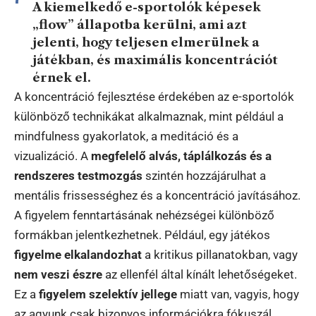
A kiemelkedő e-sportolók képesek
„flow” állapotba kerülni, ami azt
jelenti, hogy teljesen elmerülnek a
játékban, és maximális koncentrációt
érnek el.
A koncentráció fejlesztése érdekében az e-sportolók
különböző technikákat alkalmaznak, mint például a
mindfulness gyakorlatok, a meditáció és a
vizualizáció. A
megfelelő alvás, táplálkozás és a
rendszeres testmozgás
szintén hozzájárulhat a
mentális frissességhez és a koncentráció javításához.
A figyelem fenntartásának nehézségei különböző
formákban jelentkezhetnek. Például, egy játékos
figyelme elkalandozhat
a kritikus pillanatokban, vagy
nem veszi észre
az ellenfél által kínált lehetőségeket.
Ez a
figyelem szelektív jellege
miatt van, vagyis, hogy
az agyunk csak bizonyos információkra fókuszál.