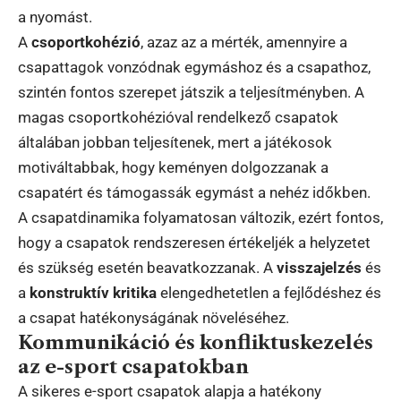
a nyomást.
A
csoportkohézió
, azaz az a mérték, amennyire a
csapattagok vonzódnak egymáshoz és a csapathoz,
szintén fontos szerepet játszik a teljesítményben. A
magas csoportkohézióval rendelkező csapatok
általában jobban teljesítenek, mert a játékosok
motiváltabbak, hogy keményen dolgozzanak a
csapatért és támogassák egymást a nehéz időkben.
A csapatdinamika folyamatosan változik, ezért fontos,
hogy a csapatok rendszeresen értékeljék a helyzetet
és szükség esetén beavatkozzanak. A
visszajelzés
és
a
konstruktív kritika
elengedhetetlen a fejlődéshez és
a csapat hatékonyságának növeléséhez.
Kommunikáció és konfliktuskezelés
az e-sport csapatokban
A sikeres e-sport csapatok alapja a hatékony