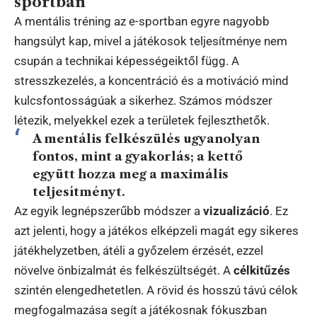
sportban
A mentális tréning az e-sportban egyre nagyobb
hangsúlyt kap, mivel a játékosok teljesítménye nem
csupán a technikai képességeiktől függ. A
stresszkezelés, a koncentráció és a motiváció mind
kulcsfontosságúak a sikerhez. Számos módszer
létezik, melyekkel ezek a területek fejleszthetők.
A mentális felkészülés ugyanolyan
fontos, mint a gyakorlás; a kettő
együtt hozza meg a maximális
teljesítményt.
Az egyik legnépszerűbb módszer a
vizualizáció
. Ez
azt jelenti, hogy a játékos elképzeli magát egy sikeres
játékhelyzetben, átéli a győzelem érzését, ezzel
növelve önbizalmát és felkészültségét. A
célkitűzés
szintén elengedhetetlen. A rövid és hosszú távú célok
megfogalmazása segít a játékosnak fókuszban