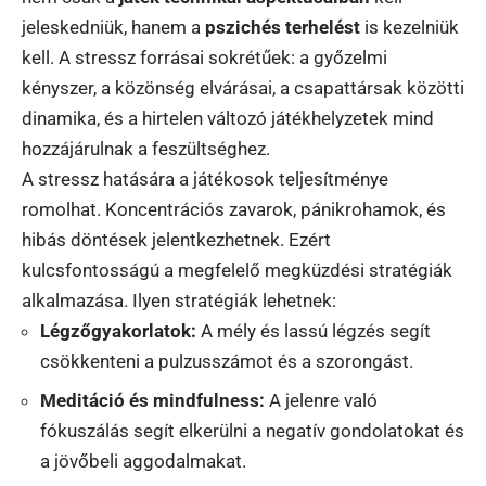
jeleskedniük, hanem a
pszichés terhelést
is kezelniük
kell. A stressz forrásai sokrétűek: a győzelmi
kényszer, a közönség elvárásai, a csapattársak közötti
dinamika, és a hirtelen változó játékhelyzetek mind
hozzájárulnak a feszültséghez.
A stressz hatására a játékosok teljesítménye
romolhat. Koncentrációs zavarok, pánikrohamok, és
hibás döntések jelentkezhetnek. Ezért
kulcsfontosságú a megfelelő megküzdési stratégiák
alkalmazása. Ilyen stratégiák lehetnek:
Légzőgyakorlatok:
A mély és lassú légzés segít
csökkenteni a pulzusszámot és a szorongást.
Meditáció és mindfulness:
A jelenre való
fókuszálás segít elkerülni a negatív gondolatokat és
a jövőbeli aggodalmakat.