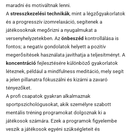
maradni és motiváltnak lenni.
A
stresszkezelési technikák
, mint a légzőgyakorlatok
és a progresszív izomrelaxáció, segítenek a
játékosoknak megőrizni a nyugalmukat a
versenyhelyzetekben. Az
önbeszéd
kontrollálása is
fontos; a negatív gondolatok helyett a pozitív
megerősítések használata javíthatja a teljesítményt. A
koncentráció
fejlesztésére különböző gyakorlatok
léteznek, például a mindfulness meditáció, mely segít
a jelen pillanatra fókuszálni és kizárni a zavaró
tényezőket.
A profi csapatok gyakran alkalmaznak
sportpszichológusokat, akik személyre szabott
mentális tréning programokat dolgoznak ki a
játékosok számára. Ezek a programok figyelembe
veszik a játékosok egyéni szükségleteit és