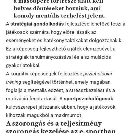
a másodperc törtrésze alatt kell
helyes döntéseket hozniuk, ami
komoly mentális terhelést jelent.
A
stratégiai gondolkodás
fejlesztése lehetővé teszi a
játékosok számára, hogy előre lássák az
eseményeket és hatékony taktikákat dolgozzanak ki.
Ez a képesség fejleszthető a játék elemzésével, a
stratégiák tanulmányozásával és a szimulációs
gyakorlatokkal.
A kognitív képességek fejlesztése
pszichológiai
tréning
segítségével történhet, amely magában
foglalja a mentális edzést, a stresszkezelést és a
motiváció fenntartását. A
sportpszichológusok
kulcsszerepet játszanak abban, hogy a játékosok
kihozzák magukból a maximumot.
A szorongás és a teljesítmény
szorongás kezelése az e-sportban