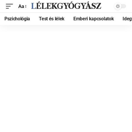
LÉLEKGYÓGYÁSZ
Aa
Pszichológia
Test és lélek
Emberi kapcsolatok
Ide