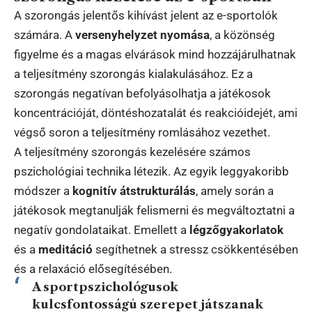
A szorongás jelentős kihívást jelent az e-sportolók
számára. A
versenyhelyzet nyomása
, a közönség
figyelme és a magas elvárások mind hozzájárulhatnak
a teljesítmény szorongás kialakulásához. Ez a
szorongás negatívan befolyásolhatja a játékosok
koncentrációját, döntéshozatalát és reakcióidejét, ami
végső soron a teljesítmény romlásához vezethet.
A teljesítmény szorongás kezelésére számos
pszichológiai technika létezik. Az egyik leggyakoribb
módszer a
kognitív átstrukturálás
, amely során a
játékosok megtanulják felismerni és megváltoztatni a
negatív gondolataikat. Emellett a
légzőgyakorlatok
és a
meditáció
segíthetnek a stressz csökkentésében
és a relaxáció elősegítésében.
A sportpszichológusok
kulcsfontosságú szerepet játszanak