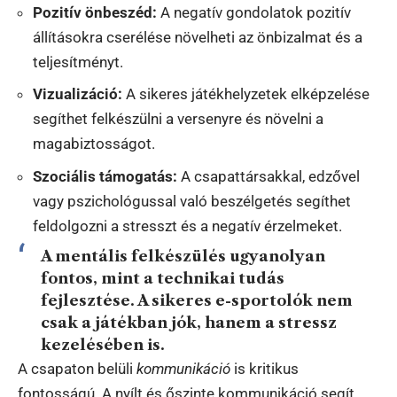
Pozitív önbeszéd:
A negatív gondolatok pozitív
állításokra cserélése növelheti az önbizalmat és a
teljesítményt.
Vizualizáció:
A sikeres játékhelyzetek elképzelése
segíthet felkészülni a versenyre és növelni a
magabiztosságot.
Szociális támogatás:
A csapattársakkal, edzővel
vagy pszichológussal való beszélgetés segíthet
feldolgozni a stresszt és a negatív érzelmeket.
A mentális felkészülés ugyanolyan
fontos, mint a technikai tudás
fejlesztése. A sikeres e-sportolók nem
csak a játékban jók, hanem a stressz
kezelésében is.
A csapaton belüli
kommunikáció
is kritikus
fontosságú. A nyílt és őszinte kommunikáció segít