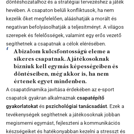
döntéshozatalhoz és a stratégiai tervezéshez a játék
hevében. A csapaton belüli konfliktusok, ha nem
kezelik őket megfelelően, alááshatják a morált és
negatívan befolyásolhatják a teljesítményt. A világos
szerepek és felelősségek, valamint egy erős vezető
segíthetnek a csapatnak a célok elérésében.
A bizalom kulcsfontosságú eleme a
sikeres csapatnak. A játékosoknak
bízniuk kell egymás képességeiben és
döntéseiben, még akkor is, ha nem
értenek egyet mindenben.
A csapatdinamika javítása érdekében az e-sport
csapatok gyakran alkalmaznak
csapatépítő
gyakorlatokat
és
pszichológiai tanácsadást
. Ezek a
tevékenységek segíthetnek a játékosoknak jobban
megismerni egymást, fejleszteni a kommunikációs
készségeiket és hatékonyabban kezelni a stresszt és