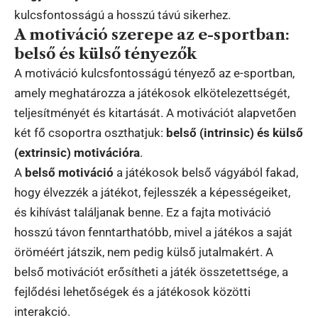
kulcsfontosságú a hosszú távú sikerhez.
A motiváció szerepe az e-sportban:
belső és külső tényezők
A motiváció kulcsfontosságú tényező az e-sportban,
amely meghatározza a játékosok elkötelezettségét,
teljesítményét és kitartását. A motivációt alapvetően
két fő csoportra oszthatjuk:
belső (intrinsic) és külső
(extrinsic) motivációra
.
A
belső motiváció
a játékosok belső vágyából fakad,
hogy élvezzék a játékot, fejlesszék a képességeiket,
és kihívást találjanak benne. Ez a fajta motiváció
hosszú távon fenntarthatóbb, mivel a játékos a saját
öröméért játszik, nem pedig külső jutalmakért. A
belső motivációt erősítheti a játék összetettsége, a
fejlődési lehetőségek és a játékosok közötti
interakció.