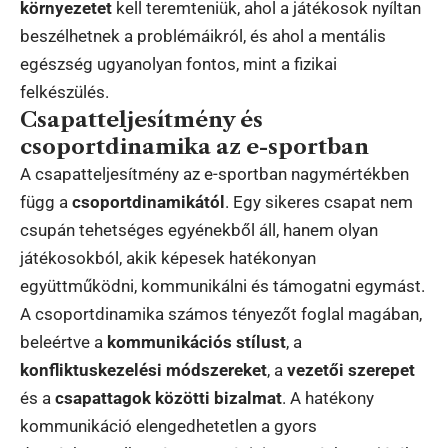
környezetet
kell teremteniük, ahol a játékosok nyíltan
beszélhetnek a problémáikról, és ahol a mentális
egészség ugyanolyan fontos, mint a fizikai
felkészülés.
Csapatteljesítmény és
csoportdinamika az e-sportban
A csapatteljesítmény az e-sportban nagymértékben
függ a
csoportdinamikától
. Egy sikeres csapat nem
csupán tehetséges egyénekből áll, hanem olyan
játékosokból, akik képesek hatékonyan
együttműködni, kommunikálni és támogatni egymást.
A csoportdinamika számos tényezőt foglal magában,
beleértve a
kommunikációs stílust
, a
konfliktuskezelési módszereket
, a
vezetői szerepet
és a
csapattagok közötti bizalmat
. A hatékony
kommunikáció elengedhetetlen a gyors