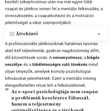
kezdeti szkepticizmus után ma már egyre több
csapat és játékos ismeri fel a mentális felkészülés, a
stresszkezelés, a csapatkohézió és a motiváció
jelentőségét a siker szempontjából.
Áttekintő
A professzionális játékosoknak hatalmas nyomás
alatt kell teljesíteniük, gyakran nagyközönség előtt,
élő közvetítések során. A
versenystressz
, a
kiégés
veszélye
, és a
tökéletességre való törekvés
mind
olyan tényezők, amelyek komoly pszichológiai
kihívásokat jelenthetnek. Ezért a mentális tréning
elengedhetetlen része lett a felkészülésnek.
Az e-sport pszichológiája nem csupán
a problémák kezelésére fókuszál,
hanem a teljesítmény
optimalizálására és a játékosok