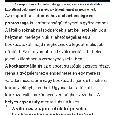
Az e-sportban a döntéshozatal gyorsasága és a kockázatvállalás
közvetlenül befolyásolja a játékosok teljesítményét és eredményeit.
Az e-sportban a
döntéshozatal sebessége és
pontossága
kulcsfontosságú tényező a győzelemhez.
A játékosoknak másodpercek alatt kell értékelniük a
helyzetet, mérlegelniük a lehetőségeket és a
kockázatokat, majd meghozniuk a legoptimálisabb
döntést. Ez a folyamat rendkívüli mentális terhelést
jelent, különösen a versenyhelyzetekben.
A
kockázatvállalás
az e-sport stratégia szerves része.
Néha a győzelemhez elengedhetetlen egy merész,
váratlan húzás, ami nagy kockázattal jár, de ha sikerül,
komoly előnyt jelenthet. Ugyanakkor a túlzott
kockázatvállalás könnyen vereséghez vezethet. A
helyes egyensúly
megtalálása a kulcs.
A sikeres e-sportolók képesek a