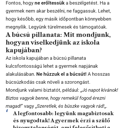
Fontos, hogy
ne erőltessük
a beszélgetést. Ha a
gyermek nem akar beszélni, ne faggassuk. Lehet,
hogy később, egy másik időpontban könnyebben
megnyílik. Legyünk türelmesek és támogatóak.
A búcsú pillanata: Mit mondjunk,
hogyan viselkedjünk az iskola
kapujában?
Az iskola kapujában a búcsú pillanata
kulcsfontosságú lehet a gyermek napjának
alakulásában.
Ne húzzuk el a búcsút!
A hosszas
búcsúzkodás csak növeli a szorongást.
Mondjunk valami biztatót, például: „
Jó napot kívánok!
Biztos vagyok benne, hogy remekül fogod érezni
magad!
” vagy „
Szeretlek, és büszke vagyok rád!
„.
A legfontosabb:
legyünk magabiztosak
és nyugodtak!
A gyermek érzi a szülő
bizonytalanságát, ami felerősítheti a