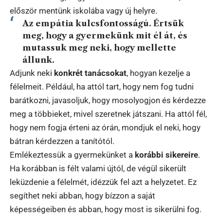
először mentünk iskolába vagy új helyre.
Az empátia kulcsfontosságú. Értsük
meg, hogy a gyermekünk mit él át, és
mutassuk meg neki, hogy mellette
állunk.
Adjunk neki
konkrét tanácsokat
, hogyan kezelje a
félelmeit. Például, ha attól tart, hogy nem fog tudni
barátkozni, javasoljuk, hogy mosolyogjon és kérdezze
meg a többieket, mivel szeretnek játszani. Ha attól fél,
hogy nem fogja érteni az órán, mondjuk el neki, hogy
bátran kérdezzen a tanítótól.
Emlékeztessük a gyermekünket a
korábbi sikereire
.
Ha korábban is félt valami újtól, de végül sikerült
leküzdenie a félelmét, idézzük fel azt a helyzetet. Ez
segíthet neki abban, hogy bízzon a saját
képességeiben és abban, hogy most is sikerülni fog.