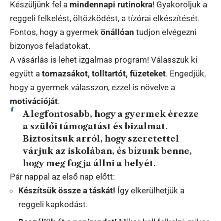
Készüljünk fel a
mindennapi rutinokra
! Gyakoroljuk a
reggeli felkelést, öltözködést, a tízórai elkészítését.
Fontos, hogy a gyermek
önállóan
tudjon elvégezni
bizonyos feladatokat.
A vásárlás is lehet izgalmas program! Válasszuk ki
együtt a
tornazsákot, tolltartót, füzeteket
. Engedjük,
hogy a gyermek válasszon, ezzel is növelve a
motivációját
.
A legfontosabb, hogy a gyermek érezze
a
szülői támogatást
és bizalmat.
Biztosítsuk arról, hogy szeretettel
várjuk az iskolában, és bízunk benne,
hogy meg fogja állni a helyét.
Pár nappal az első nap előtt:
Készítsük össze a táskát!
Így elkerülhetjük a
reggeli kapkodást.