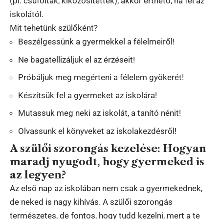
(pl. csúfolták, kiközösítették), akkor érthető, ha fél az
iskolától.
Mit tehetünk szülőként?
Beszélgessünk a gyermekkel a félelmeiről!
Ne bagatellizáljuk el az érzéseit!
Próbáljuk meg megérteni a félelem gyökerét!
Készítsük fel a gyermeket az iskolára!
Mutassuk meg neki az iskolát, a tanító nénit!
Olvassunk el könyveket az iskolakezdésről!
A szülői szorongás kezelése: Hogyan
maradj nyugodt, hogy gyermeked is
az legyen?
Az első nap az iskolában nem csak a gyermekednek,
de neked is nagy kihívás. A szülői szorongás
természetes, de fontos, hogy tudd kezelni, mert a te