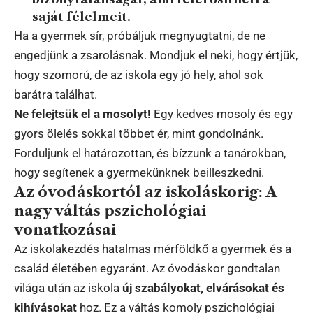
saját félelmeit.
Ha a gyermek sír, próbáljuk megnyugtatni, de ne
engedjünk a zsarolásnak. Mondjuk el neki, hogy értjük,
hogy szomorú, de az iskola egy jó hely, ahol sok
barátra találhat.
Ne felejtsük el a mosolyt!
Egy kedves mosoly és egy
gyors ölelés sokkal többet ér, mint gondolnánk.
Forduljunk el határozottan, és bízzunk a tanárokban,
hogy segítenek a gyermekünknek beilleszkedni.
Az óvodáskortól az iskoláskorig: A
nagy váltás pszichológiai
vonatkozásai
Az iskolakezdés hatalmas mérföldkő a gyermek és a
család életében egyaránt. Az óvodáskor gondtalan
világa után az iskola
új szabályokat, elvárásokat és
kihívásokat
hoz. Ez a váltás komoly pszichológiai