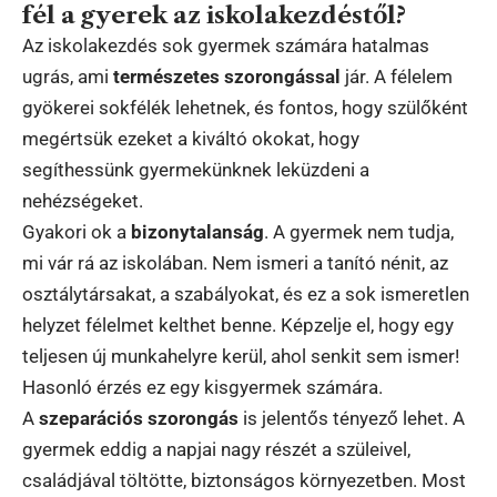
fél a gyerek az iskolakezdéstől?
Az iskolakezdés sok gyermek számára hatalmas
ugrás, ami
természetes szorongással
jár. A félelem
gyökerei sokfélék lehetnek, és fontos, hogy szülőként
megértsük ezeket a kiváltó okokat, hogy
segíthessünk gyermekünknek leküzdeni a
nehézségeket.
Gyakori ok a
bizonytalanság
. A gyermek nem tudja,
mi vár rá az iskolában. Nem ismeri a tanító nénit, az
osztálytársakat, a szabályokat, és ez a sok ismeretlen
helyzet félelmet kelthet benne. Képzelje el, hogy egy
teljesen új munkahelyre kerül, ahol senkit sem ismer!
Hasonló érzés ez egy kisgyermek számára.
A
szeparációs szorongás
is jelentős tényező lehet. A
gyermek eddig a napjai nagy részét a szüleivel,
családjával töltötte, biztonságos környezetben. Most