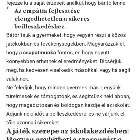
fejezze ki a saját érzéseit anélkül, hogy bántó lenne.
Az empátia fejlesztése
elengedhetetlen a sikeres
beilleszkedéshez.
Bátorítsuk a gyermeket, hogy vegyen részt a közös
játékokban és tevékenységekben. Magyarázzuk el,
hogy a
csapatmunka
fontos, és hogy együtt
könnyebben érhetnek el eredményeket. Dicsérjük
meg, ha kedvesen viselkedik másokkal, vagy ha segít
valakinek.
Ne feledjük, hogy minden gyermek más. Legyünk
türelmesek és támogatóak, és segítsünk neki abban,
hogy magabiztosan és boldogan kezdje el az iskolát.
Adjunk neki időt a beilleszkedésre, és ne várjunk el
tőle azonnali sikereket.
A játék szerepe az iskolakezdésben:
Hogyan enyhítheti a szorongást a