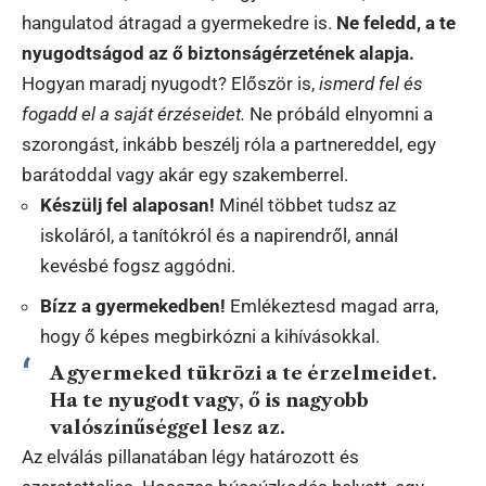
hangulatod átragad a gyermekedre is.
Ne feledd, a te
nyugodtságod az ő biztonságérzetének alapja.
Hogyan maradj nyugodt? Először is,
ismerd fel és
fogadd el a saját érzéseidet.
Ne próbáld elnyomni a
szorongást, inkább beszélj róla a partnereddel, egy
barátoddal vagy akár egy szakemberrel.
Készülj fel alaposan!
Minél többet tudsz az
iskoláról, a tanítókról és a napirendről, annál
kevésbé fogsz aggódni.
Bízz a gyermekedben!
Emlékeztesd magad arra,
hogy ő képes megbirkózni a kihívásokkal.
A gyermeked tükrözi a te érzelmeidet.
Ha te nyugodt vagy, ő is nagyobb
valószínűséggel lesz az.
Az elválás pillanatában légy határozott és