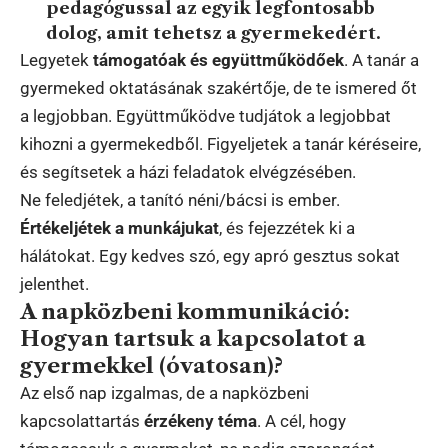
pedagógussal az egyik legfontosabb
dolog, amit tehetsz a gyermekedért.
Legyetek
támogatóak és együttműködőek
. A tanár a
gyermeked oktatásának szakértője, de te ismered őt
a legjobban. Együttműködve tudjátok a legjobbat
kihozni a gyermekedből. Figyeljetek a tanár kéréseire,
és segítsetek a házi feladatok elvégzésében.
Ne feledjétek, a tanító néni/bácsi is ember.
Értékeljétek a munkájukat
, és fejezzétek ki a
hálátokat. Egy kedves szó, egy apró gesztus sokat
jelenthet.
A napközbeni kommunikáció:
Hogyan tartsuk a kapcsolatot a
gyermekkel (óvatosan)?
Az első nap izgalmas, de a napközbeni
kapcsolattartás
érzékeny téma
. A cél, hogy