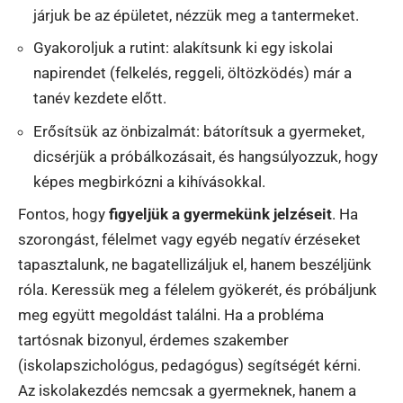
járjuk be az épületet, nézzük meg a tantermeket.
Gyakoroljuk a rutint: alakítsunk ki egy iskolai
napirendet (felkelés, reggeli, öltözködés) már a
tanév kezdete előtt.
Erősítsük az önbizalmát: bátorítsuk a gyermeket,
dicsérjük a próbálkozásait, és hangsúlyozzuk, hogy
képes megbirkózni a kihívásokkal.
Fontos, hogy
figyeljük a gyermekünk jelzéseit
. Ha
szorongást, félelmet vagy egyéb negatív érzéseket
tapasztalunk, ne bagatellizáljuk el, hanem beszéljünk
róla. Keressük meg a félelem gyökerét, és próbáljunk
meg együtt megoldást találni. Ha a probléma
tartósnak bizonyul, érdemes szakember
(iskolapszichológus, pedagógus) segítségét kérni.
Az iskolakezdés nemcsak a gyermeknek, hanem a