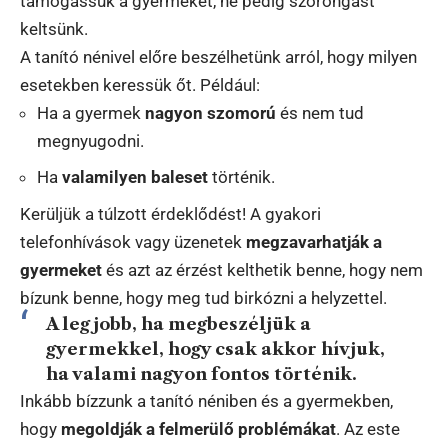
támogassuk a gyermeket, ne pedig szorongást
keltsünk.
A tanító nénivel előre beszélhetünk arról, hogy milyen
esetekben keressük őt. Például:
Ha a gyermek
nagyon szomorú
és nem tud
megnyugodni.
Ha
valamilyen baleset
történik.
Kerüljük a túlzott érdeklődést! A gyakori
telefonhívások vagy üzenetek
megzavarhatják a
gyermeket
és azt az érzést kelthetik benne, hogy nem
bízunk benne, hogy meg tud birkózni a helyzettel.
A legjobb, ha megbeszéljük a
gyermekkel, hogy
csak akkor hívjuk,
ha valami nagyon fontos történik
.
Inkább bízzunk a tanító néniben és a gyermekben,
hogy
megoldják a felmerülő problémákat
. Az este