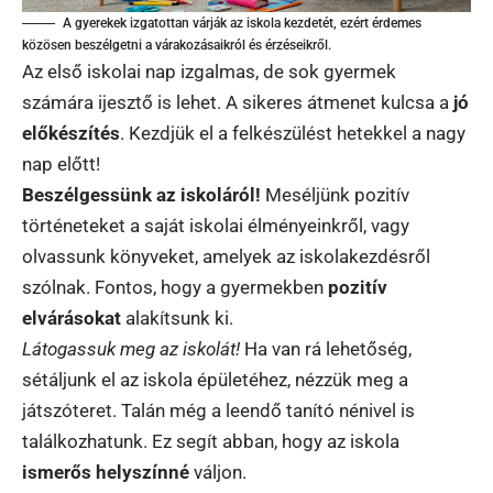
A gyerekek izgatottan várják az iskola kezdetét, ezért érdemes
közösen beszélgetni a várakozásaikról és érzéseikről.
Az első iskolai nap izgalmas, de sok gyermek
számára ijesztő is lehet. A sikeres átmenet kulcsa a
jó
előkészítés
. Kezdjük el a felkészülést hetekkel a nagy
nap előtt!
Beszélgessünk az iskoláról!
Meséljünk pozitív
történeteket a saját iskolai élményeinkről, vagy
olvassunk könyveket, amelyek az iskolakezdésről
szólnak. Fontos, hogy a gyermekben
pozitív
elvárásokat
alakítsunk ki.
Látogassuk meg az iskolát!
Ha van rá lehetőség,
sétáljunk el az iskola épületéhez, nézzük meg a
játszóteret. Talán még a leendő tanító nénivel is
találkozhatunk. Ez segít abban, hogy az iskola
ismerős helyszínné
váljon.