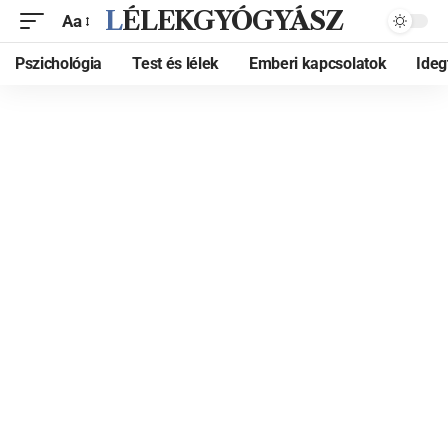
LÉLEKGYÓGYÁSZ
Aa
Pszichológia
Test és lélek
Emberi kapcsolatok
Ide