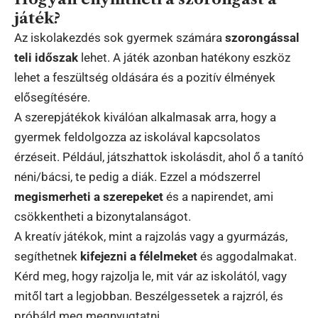
játék?
Az iskolakezdés sok gyermek számára
szorongással
teli időszak
lehet. A játék azonban hatékony eszköz
lehet a feszültség oldására és a pozitív élmények
elősegítésére.
A szerepjátékok kiválóan alkalmasak arra, hogy a
gyermek feldolgozza az iskolával kapcsolatos
érzéseit. Például, játszhattok iskolásdit, ahol ő a tanító
néni/bácsi, te pedig a diák. Ezzel a módszerrel
megismerheti a szerepeket
és a napirendet, ami
csökkentheti a bizonytalanságot.
A kreatív játékok, mint a rajzolás vagy a gyurmázás,
segíthetnek
kifejezni a félelmeket
és aggodalmakat.
Kérd meg, hogy rajzolja le, mit vár az iskolától, vagy
mitől tart a legjobban. Beszélgessetek a rajzról, és
próbáld meg megnyugtatni.