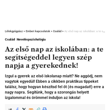
Lélekgyógyász
>
Emberi kapcsolatok
>
Család
>
Az első nap az iskolában: a te segítségeddel legyen szép napja a gyerekednek!
Család
Neveléspszichológia
Az első nap az iskolában: a te
segítségeddel legyen szép
napja a gyerekednek!
Izgul a gyerek az első iskolanap miatt? Ne aggódj, nem
vagytok egyedül! Ebben a cikkben praktikus tippeket
találsz, hogy hogyan készítsd fel őt (és magadat!) erre a
nagy napra. Segítünk, hogy a szorongás helyett
izgalommal és örömmel induljon az iskola!