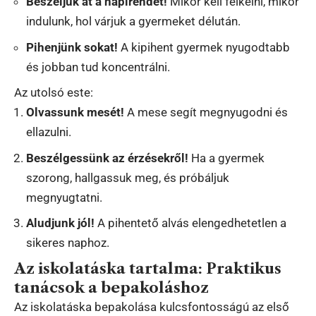
Beszéljük át a napirendet!
Mikor kell felkelni, mikor
indulunk, hol várjuk a gyermeket délután.
Pihenjünk sokat!
A kipihent gyermek nyugodtabb
és jobban tud koncentrálni.
Az utolsó este:
Olvassunk mesét!
A mese segít megnyugodni és
ellazulni.
Beszélgessünk az érzésekről!
Ha a gyermek
szorong, hallgassuk meg, és próbáljuk
megnyugtatni.
Aludjunk jól!
A pihentető alvás elengedhetetlen a
sikeres naphoz.
Az iskolatáska tartalma: Praktikus
tanácsok a bepakoláshoz
Az iskolatáska bepakolása kulcsfontosságú az első