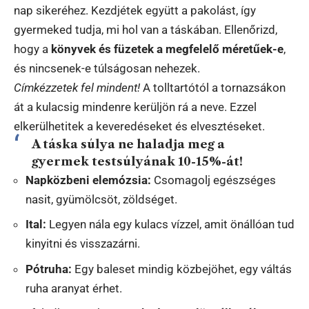
nap sikeréhez. Kezdjétek együtt a pakolást, így
gyermeked tudja, mi hol van a táskában. Ellenőrizd,
hogy a
könyvek és füzetek a megfelelő méretűek-e
,
és nincsenek-e túlságosan nehezek.
Címkézzetek fel mindent!
A tolltartótól a tornazsákon
át a kulacsig mindenre kerüljön rá a neve. Ezzel
elkerülhetitek a keveredéseket és elvesztéseket.
A táska súlya ne haladja meg a
gyermek testsúlyának 10-15%-át!
Napközbeni elemózsia:
Csomagolj egészséges
nasit, gyümölcsöt, zöldséget.
Ital:
Legyen nála egy kulacs vízzel, amit önállóan tud
kinyitni és visszazárni.
Pótruha:
Egy baleset mindig közbejöhet, egy váltás
ruha aranyat érhet.