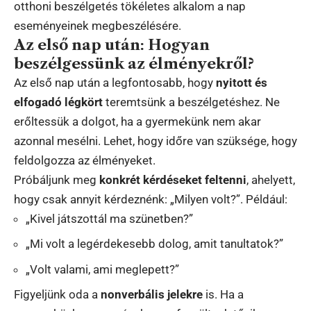
otthoni beszélgetés tökéletes alkalom a nap
eseményeinek megbeszélésére.
Az első nap után: Hogyan
beszélgessünk az élményekről?
Az első nap után a legfontosabb, hogy
nyitott és
elfogadó légkört
teremtsünk a beszélgetéshez. Ne
erőltessük a dolgot, ha a gyermekünk nem akar
azonnal mesélni. Lehet, hogy időre van szüksége, hogy
feldolgozza az élményeket.
Próbáljunk meg
konkrét kérdéseket feltenni
, ahelyett,
hogy csak annyit kérdeznénk: „Milyen volt?”. Például:
„Kivel játszottál ma szünetben?”
„Mi volt a legérdekesebb dolog, amit tanultatok?”
„Volt valami, ami meglepett?”
Figyeljünk oda a
nonverbális jelekre
is. Ha a