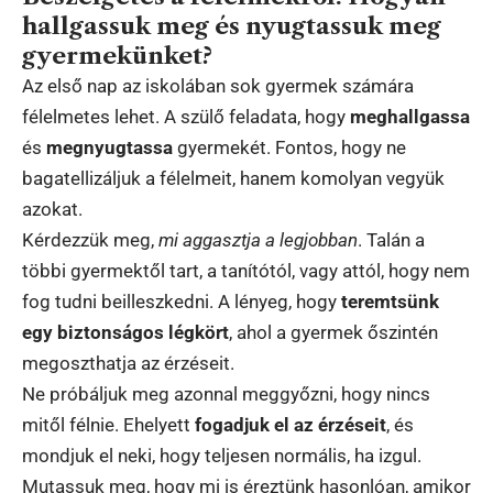
hallgassuk meg és nyugtassuk meg
gyermekünket?
Az első nap az iskolában sok gyermek számára
félelmetes lehet. A szülő feladata, hogy
meghallgassa
és
megnyugtassa
gyermekét. Fontos, hogy ne
bagatellizáljuk a félelmeit, hanem komolyan vegyük
azokat.
Kérdezzük meg,
mi aggasztja a legjobban
. Talán a
többi gyermektől tart, a tanítótól, vagy attól, hogy nem
fog tudni beilleszkedni. A lényeg, hogy
teremtsünk
egy biztonságos légkört
, ahol a gyermek őszintén
megoszthatja az érzéseit.
Ne próbáljuk meg azonnal meggyőzni, hogy nincs
mitől félnie. Ehelyett
fogadjuk el az érzéseit
, és
mondjuk el neki, hogy teljesen normális, ha izgul.
Mutassuk meg, hogy mi is éreztünk hasonlóan, amikor