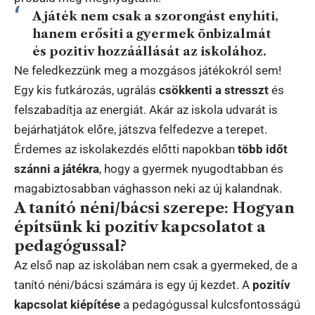
A játék nem csak a szorongást enyhíti,
hanem
erősíti a gyermek önbizalmát
és pozitív hozzáállását az iskolához.
Ne feledkezzünk meg a mozgásos játékokról sem!
Egy kis futkározás, ugrálás
csökkenti a stresszt
és
felszabadítja az energiát. Akár az iskola udvarát is
bejárhatjátok előre, játszva felfedezve a terepet.
Érdemes az iskolakezdés előtti napokban
több időt
szánni a játékra
, hogy a gyermek nyugodtabban és
magabiztosabban vághasson neki az új kalandnak.
A tanító néni/bácsi szerepe: Hogyan
építsünk ki pozitív kapcsolatot a
pedagógussal?
Az első nap az iskolában nem csak a gyermeked, de a
tanító néni/bácsi számára is egy új kezdet. A
pozitív
kapcsolat kiépítése
a pedagógussal kulcsfontosságú