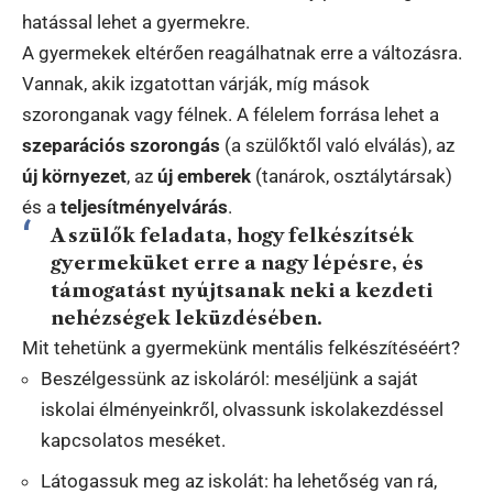
hatással lehet a gyermekre.
A gyermekek eltérően reagálhatnak erre a változásra.
Vannak, akik izgatottan várják, míg mások
szoronganak vagy félnek. A félelem forrása lehet a
szeparációs szorongás
(a szülőktől való elválás), az
új környezet
, az
új emberek
(tanárok, osztálytársak)
és a
teljesítményelvárás
.
A szülők feladata, hogy
felkészítsék
gyermeküket
erre a nagy lépésre, és
támogatást nyújtsanak
neki a kezdeti
nehézségek leküzdésében.
Mit tehetünk a gyermekünk mentális felkészítéséért?
Beszélgessünk az iskoláról: meséljünk a saját
iskolai élményeinkről, olvassunk iskolakezdéssel
kapcsolatos meséket.
Látogassuk meg az iskolát: ha lehetőség van rá,