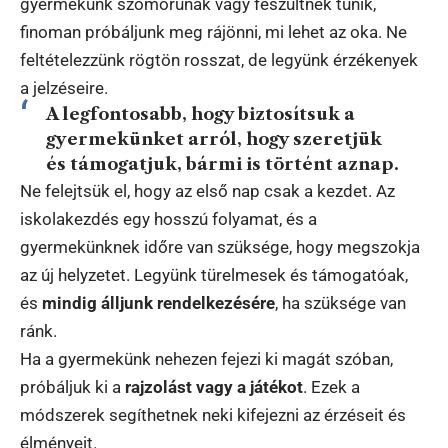
gyermekünk szomorúnak vagy feszültnek tűnik,
finoman próbáljunk meg rájönni, mi lehet az oka. Ne
feltételezzünk rögtön rosszat, de legyünk érzékenyek
a jelzéseire.
A legfontosabb, hogy
biztosítsuk a
gyermekünket arról, hogy szeretjük
és támogatjuk
, bármi is történt aznap.
Ne felejtsük el, hogy az első nap csak a kezdet. Az
iskolakezdés egy hosszú folyamat, és a
gyermekünknek időre van szüksége, hogy megszokja
az új helyzetet. Legyünk türelmesek és támogatóak,
és
mindig álljunk rendelkezésére
, ha szüksége van
ránk.
Ha a gyermekünk nehezen fejezi ki magát szóban,
próbáljuk ki a
rajzolást vagy a játékot
. Ezek a
módszerek segíthetnek neki kifejezni az érzéseit és
élményeit.