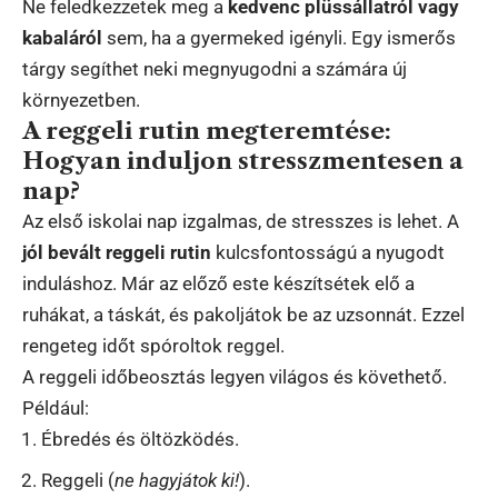
Ne feledkezzetek meg a
kedvenc plüssállatról vagy
kabaláról
sem, ha a gyermeked igényli. Egy ismerős
tárgy segíthet neki megnyugodni a számára új
környezetben.
A reggeli rutin megteremtése:
Hogyan induljon stresszmentesen a
nap?
Az első iskolai nap izgalmas, de stresszes is lehet. A
jól bevált reggeli rutin
kulcsfontosságú a nyugodt
induláshoz. Már az előző este készítsétek elő a
ruhákat, a táskát, és pakoljátok be az uzsonnát. Ezzel
rengeteg időt spóroltok reggel.
A reggeli időbeosztás legyen világos és követhető.
Például:
Ébredés és öltözködés.
Reggeli (
ne hagyjátok ki!
).