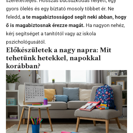
szeretetteljes. Hosszas búcsúzkodás helyett, egy
gyors ölelés és egy bíztató mosoly többet ér. Ne
feledd,
a te magabiztosságod segít neki abban, hogy
ő is magabiztosnak érezze magát.
Ha nagyon nehéz,
kérj segítséget a tanítótól vagy az iskola
pszichológusától.
Előkészületek a nagy napra: Mit
tehetünk hetekkel, napokkal
korábban?