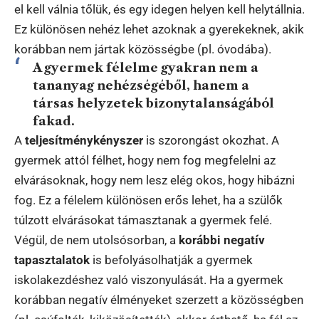
el kell válnia tőlük, és egy idegen helyen kell helytállnia.
Ez különösen nehéz lehet azoknak a gyerekeknek, akik
korábban nem jártak közösségbe (pl. óvodába).
A gyermek félelme gyakran nem a
tananyag nehézségéből, hanem a
társas helyzetek bizonytalanságából
fakad.
A
teljesítménykényszer
is szorongást okozhat. A
gyermek attól félhet, hogy nem fog megfelelni az
elvárásoknak, hogy nem lesz elég okos, hogy hibázni
fog. Ez a félelem különösen erős lehet, ha a szülők
túlzott elvárásokat támasztanak a gyermek felé.
Végül, de nem utolsósorban, a
korábbi negatív
tapasztalatok
is befolyásolhatják a gyermek
iskolakezdéshez való viszonyulását. Ha a gyermek
korábban negatív élményeket szerzett a közösségben