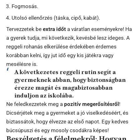
Fogmosás.
Utolsó ellenőrzés (táska, cipő, kabát).
Tervezzetek be
extra időt
a váratlan eseményekre! Ha
a gyerek tudja, mi következik, kevésbé lesz ideges. A
reggeli rohanás elkerülése érdekében érdemes
korábban kelni, így jut idő egy kis játékra vagy
mesélésre is.
A következetes reggeli rutin segít a
gyermeknek abban, hogy biztonságban
érezze magát és magabiztosabban
induljon az iskolába.
Ne feledkezzetek meg a
pozitív megerősítésről
!
Dicsérjétek meg a gyermeket a jó viselkedéséért, és
biztassátok, hogy élvezze az első napot. Egy kedves
búcsúpuszi és egy mosoly csodákra képes!
Beszélgetés a félelmekről: Hogyan