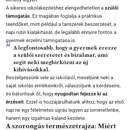
A sikeres iskolakezdéshez elengedhetetlen a
szülői
támogatás
. Ez magában foglalja a praktikus
teendőket, mint például a tanszerek beszerzését, a
napi rutin kialakítását, de legalább ennyire fontos a
gyermek érzelmi támogatása is.
A legfontosabb, hogy a gyermek érezze
a szülői szeretetet és bizalmat, ami
segít neki megbirkózni az új
kihívásokkal.
Beszélgessünk vele az iskoláról, meséljünk neki a
saját iskolás emlékeinkről, válaszoljunk a kérdéseire,
és bátorítsuk őt, hogy
nyugodtan fejezze ki az
érzéseit
. Ezzel is hozzájárulhatunk ahhoz, hogy az első
nap ne egy félelmetes ugrás legyen az ismeretlenbe,
hanem egy izgalmas kaland kezdete.
A szorongás természetrajza: Miért