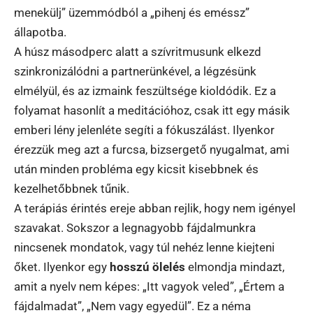
menekülj” üzemmódból a „pihenj és eméssz”
állapotba.
A húsz másodperc alatt a szívritmusunk elkezd
szinkronizálódni a partnerünkével, a légzésünk
elmélyül, és az izmaink feszültsége kioldódik. Ez a
folyamat hasonlít a meditációhoz, csak itt egy másik
emberi lény jelenléte segíti a fókuszálást. Ilyenkor
érezzük meg azt a furcsa, bizsergető nyugalmat, ami
után minden probléma egy kicsit kisebbnek és
kezelhetőbbnek tűnik.
A terápiás érintés ereje abban rejlik, hogy nem igényel
szavakat. Sokszor a legnagyobb fájdalmunkra
nincsenek mondatok, vagy túl nehéz lenne kiejteni
őket. Ilyenkor egy
hosszú ölelés
elmondja mindazt,
amit a nyelv nem képes: „Itt vagyok veled”, „Értem a
fájdalmadat”, „Nem vagy egyedül”. Ez a néma