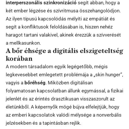
interperszonális szinkronizáció
segít abban, hogy a
két ember légzése és szívritmusa összehangolódjon.
Az ilyen típusú kapcsolódás mélyíti az empátiát és
segít a konfliktusok feloldásában is, hiszen nehéz
haragot tartani valakivel, akinek érezzük a szívverését
a mellkasunkon.
A bőr éhsége a digitális elszigeteltség
korában
A modern társadalom egyik legégetőbb, mégis
legkevesebbet emlegetett problémája a „skin hunger”,
vagyis a
bőréhség
. Miközben digitálisan
folyamatosan kapcsolatban állunk egymással, a fizikai
jelenlét és az érintés drasztikusan visszaszorult az
életünkből. A képernyők mögé bújva elfelejtjük, hogy
az emberi kapcsolatok valódi mélysége a nonverbális
jelzésekben és a tapintásban rejlik.