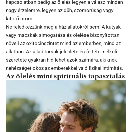
kapcsolatban pedig az ölelés legyen a válasz minden
nagy érzelemre, legyen az düh, szomorúság vagy
kitörő öröm.
Ne feledkezzünk meg a háziállatokról sem! A kutyák
vagy macskák simogatása és ölelése bizonyítottan
növeli az oxitocinszintet mind az emberben, mind az
állatban. Az állati társak jelenléte és feltétel nélküli
szeretete gyakran híd lehet azok számára, akiknek
nehézséget okoz az emberekkel való fizikai intimitás.
Az ölelés mint spirituális tapasztalás