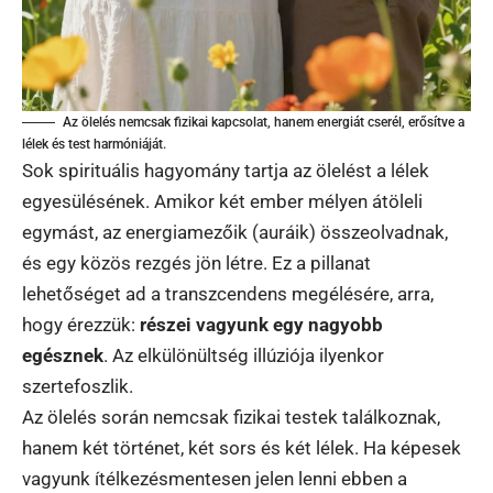
Az ölelés nemcsak fizikai kapcsolat, hanem energiát cserél, erősítve a
lélek és test harmóniáját.
Sok spirituális hagyomány tartja az ölelést a lélek
egyesülésének. Amikor két ember mélyen átöleli
egymást, az energiamezőik (auráik) összeolvadnak,
és egy közös rezgés jön létre. Ez a pillanat
lehetőséget ad a transzcendens megélésére, arra,
hogy érezzük:
részei vagyunk egy nagyobb
egésznek
. Az elkülönültség illúziója ilyenkor
szertefoszlik.
Az ölelés során nemcsak fizikai testek találkoznak,
hanem két történet, két sors és két lélek. Ha képesek
vagyunk ítélkezésmentesen jelen lenni ebben a