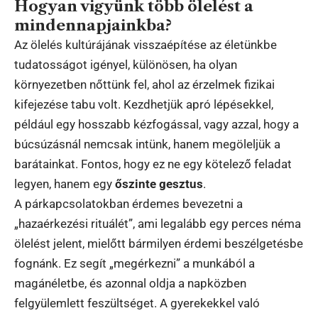
Hogyan vigyünk több ölelést a
mindennapjainkba?
Az ölelés kultúrájának visszaépítése az életünkbe
tudatosságot igényel, különösen, ha olyan
környezetben nőttünk fel, ahol az érzelmek fizikai
kifejezése tabu volt. Kezdhetjük apró lépésekkel,
például egy hosszabb kézfogással, vagy azzal, hogy a
búcsúzásnál nemcsak intünk, hanem megöleljük a
barátainkat. Fontos, hogy ez ne egy kötelező feladat
legyen, hanem egy
őszinte gesztus
.
A párkapcsolatokban érdemes bevezetni a
„hazaérkezési rituálét”, ami legalább egy perces néma
ölelést jelent, mielőtt bármilyen érdemi beszélgetésbe
fognánk. Ez segít „megérkezni” a munkából a
magánéletbe, és azonnal oldja a napközben
felgyülemlett feszültséget. A gyerekekkel való