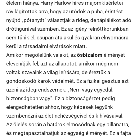
élelem hiánya. Harry Harlow híres majomkísérletei
rávilágítottak arra, hogy az utódok a puha, érintést
nyújtó „pótanyát” választják a rideg, de táplálékot adó
drótfigurával szemben. Ez az igény felnőttkorunkban
sem tűnik el, csupán átalakul és gyakran elnyomásra
kerül a társadalmi elvárások miatt.
Amikor megölelünk valakit, az
ősbizalom
élményét
elevenítjük fel, azt az állapotot, amikor még nem
voltak szavaink a világ leírására, de éreztük a
gondoskodó karok védelmét. Ez a fizikai gesztus azt
üzeni az idegrendszernek: „Nem vagy egyedül,
biztonságban vagy”. Ez a biztonságérzet pedig
elengedhetetlen ahhoz, hogy képesek legyünk
szembenézni az élet nehézségeivel és kihívásaival.
Az ölelés során a határok elmosódnak egy pillanatra,
és megtapasztalhatjuk az egység élményét. Ez a fajta