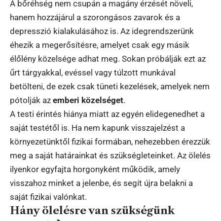
A bőréhség nem csupán a magány érzését növeli,
hanem hozzájárul a szorongásos zavarok és a
depresszió kialakulásához is. Az idegrendszerünk
éhezik a megerősítésre, amelyet csak egy másik
élőlény közelsége adhat meg. Sokan próbálják ezt az
űrt tárgyakkal, evéssel vagy túlzott munkával
betölteni, de ezek csak tüneti kezelések, amelyek nem
pótolják az
emberi közelséget
.
A testi érintés hiánya miatt az egyén elidegenedhet a
saját testétől is. Ha nem kapunk visszajelzést a
környezetünktől fizikai formában, nehezebben érezzük
meg a saját határainkat és szükségleteinket. Az ölelés
ilyenkor egyfajta horgonyként működik, amely
visszahoz minket a jelenbe, és segít újra belakni a
saját fizikai valónkat.
Hány ölelésre van szükségünk