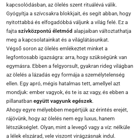
kapcsolódásban, az ölelés szent rituálévá válik.
Gyógyítja a szívcsakra blokkjait, és segít abban, hogy
nyitottabbá és elfogadóbbá váljunk a világ felé. Ez a
fajta
szívközpontú életmód
alapjaiban változtathatja
meg a kapcsolatainkat és a világlátásunkat.
Végső soron az ölelés emlékeztet minket a
legfontosabb igazságra: arra, hogy szükségünk van
egymásra. Ebben a felgyorsult, gyakran rideg világban
az ölelés a lázadás egy formája a személytelenség
ellen. Egy apró, mégis hatalmas tett, amellyel azt
mondjuk: ember vagyok, és te is az vagy, és ebben a
pillanatban
együtt vagyunk egészek
.
Ahogy egyre mélyebben megértjük az érintés erejét,
rájövünk, hogy az ölelés nem egy luxus, hanem
létszükséglet. Olyan, mint a levegő vagy a víz: nélküle
a lélek elszárad, vele viszont virágzásnak indul.