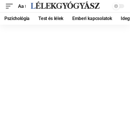
LÉLEKGYÓGYÁSZ
Aa
Pszichológia
Test és lélek
Emberi kapcsolatok
Ide