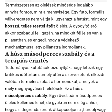
Természetesen az ölelések minősége legalább
annyira fontos, mint a mennyisége. Egy futó, formális
vállveregetés nem váltja ki ugyanazt a hatást, mint egy
hosszú, teljes testtel átélt
ölelés. A gyógyító erő
akkor szabadul fel igazán, ha mindkét fél jelen van a
pillanatban, és engedi, hogy a védekező
mechanizmusai egy pillanatra leomoljanak.
A húsz másodperces szabály és a
terápiás érintés
Tudományos kutatások bizonyítják, hogy létezik egy
kritikus időtartam, amely után a szervezetünk elkezdi
valóban termelni azokat a hormonokat, amelyek a
mély megnyugvásért felelősek. Ez a
húsz
másodperces szabály
. Egy rövid, pár másodperces
ölelés kellemes lehet, de gyakran nem elég ahhoz,
hogy az idegrendszerünk átkapcsoljon a „harcolj vagy