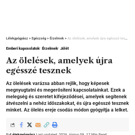
Lélekgyógyász
>
Egészség
>
Érzelmek
>
Az ölelések, amelyek újra egésszé tesznek
Emberi kapcsolatok
Érzelmek
Jólét
Az ölelések, amelyek újra
egésszé tesznek
Az ölelések varázsa abban rejlik, hogy képesek
megnyugtatni és megerősíteni kapcsolatainkat. Ezek a
melegség és szeretet kifejeződései, amelyek segítenek
átvészelni a nehéz időszakokat, és újra egésszé tesznek
minket. Az ölelés ereje csodás módon gyógyítja a lelket.
By
Lélekgyógyász
Last updated: 2026. június 09.
17 Min Read