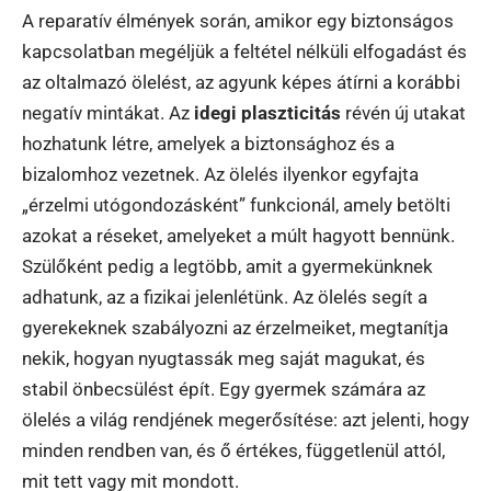
A reparatív élmények során, amikor egy biztonságos
kapcsolatban megéljük a feltétel nélküli elfogadást és
az oltalmazó ölelést, az agyunk képes átírni a korábbi
negatív mintákat. Az
idegi plaszticitás
révén új utakat
hozhatunk létre, amelyek a biztonsághoz és a
bizalomhoz vezetnek. Az ölelés ilyenkor egyfajta
„érzelmi utógondozásként” funkcionál, amely betölti
azokat a réseket, amelyeket a múlt hagyott bennünk.
Szülőként pedig a legtöbb, amit a gyermekünknek
adhatunk, az a fizikai jelenlétünk. Az ölelés segít a
gyerekeknek szabályozni az érzelmeiket, megtanítja
nekik, hogyan nyugtassák meg saját magukat, és
stabil önbecsülést épít. Egy gyermek számára az
ölelés a világ rendjének megerősítése: azt jelenti, hogy
minden rendben van, és ő értékes, függetlenül attól,
mit tett vagy mit mondott.