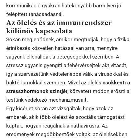
kommunikáció gyakran hatékonyabb bármilyen jól
felépített tanácsadásnál.
Az ölelés és az immunrendszer
különös kapcsolata
Sokan meglepődnek, amikor megtudják, hogy a fizikai
érintkezés közvetlen hatással van arra, mennyire
vagyunk ellenállóak a betegségekkel szemben. A
stressz ugyanis gyengíti a fehérvérsejtek aktivitását,
így a szervezetünk védtelenebbé válik a vírusokkal és
baktériumokkal szemben. Mivel az ölelés
csökkenti a
stresszhormonok szintjét
, közvetett módon erősíti a
testünk védekező mechanizmusait.
Egy kísérlet során azt vizsgálták, hogy azok az
emberek, akik több ölelést és szociális támogatást
kaptak, hogyan reagálnak a náthavírusra. Az
eredmények megdöbbentőek voltak: az ölelésekben