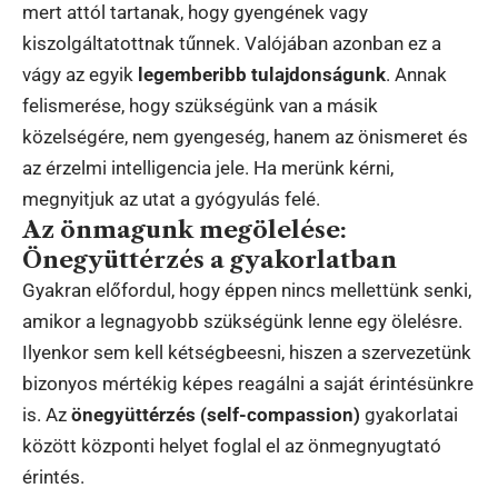
mert attól tartanak, hogy gyengének vagy
kiszolgáltatottnak tűnnek. Valójában azonban ez a
vágy az egyik
legemberibb tulajdonságunk
. Annak
felismerése, hogy szükségünk van a másik
közelségére, nem gyengeség, hanem az önismeret és
az érzelmi intelligencia jele. Ha merünk kérni,
megnyitjuk az utat a gyógyulás felé.
Az önmagunk megölelése:
Önegyüttérzés a gyakorlatban
Gyakran előfordul, hogy éppen nincs mellettünk senki,
amikor a legnagyobb szükségünk lenne egy ölelésre.
Ilyenkor sem kell kétségbeesni, hiszen a szervezetünk
bizonyos mértékig képes reagálni a saját érintésünkre
is. Az
önegyüttérzés (self-compassion)
gyakorlatai
között központi helyet foglal el az önmegnyugtató
érintés.