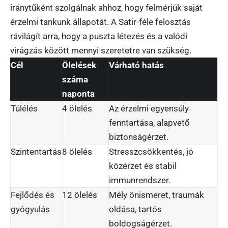
iránytűként szolgálnak ahhoz, hogy felmérjük saját
érzelmi tankunk állapotát. A Satir-féle felosztás
rávilágít arra, hogy a puszta létezés és a valódi
virágzás között mennyi szeretetre van szükség.
Cél
Ölelések
Várható hatás
száma
naponta
Túlélés
4 ölelés
Az érzelmi egyensúly
fenntartása, alapvető
biztonságérzet.
Szintentartás
8 ölelés
Stresszcsökkentés, jó
közérzet és stabil
immunrendszer.
Fejlődés és
12 ölelés
Mély önismeret, traumák
gyógyulás
oldása, tartós
boldogságérzet.