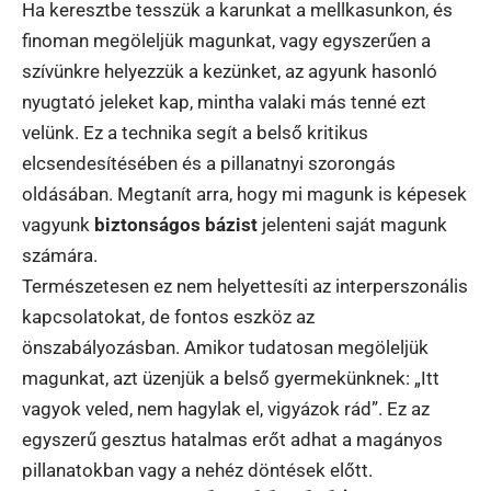
Ha keresztbe tesszük a karunkat a mellkasunkon, és
finoman megöleljük magunkat, vagy egyszerűen a
szívünkre helyezzük a kezünket, az agyunk hasonló
nyugtató jeleket kap, mintha valaki más tenné ezt
velünk. Ez a technika segít a belső kritikus
elcsendesítésében és a pillanatnyi szorongás
oldásában. Megtanít arra, hogy mi magunk is képesek
vagyunk
biztonságos bázist
jelenteni saját magunk
számára.
Természetesen ez nem helyettesíti az interperszonális
kapcsolatokat, de fontos eszköz az
önszabályozásban. Amikor tudatosan megöleljük
magunkat, azt üzenjük a belső gyermekünknek: „Itt
vagyok veled, nem hagylak el, vigyázok rád”. Ez az
egyszerű gesztus hatalmas erőt adhat a magányos
pillanatokban vagy a nehéz döntések előtt.