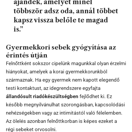
ajándék, amelyet minél
többször adsz oda, annál többet
kapsz vissza belőle te magad
is.”
Gyermekkori sebek gyógyítása az
érintés útján
Felnőttként sokszor cipelünk magunkkal olyan érzelmi
hiányokat, amelyek a korai gyermekkorunkból
származnak. Ha egy gyermek nem kapott elegendő
testi kontaktust, az idegrendszere egyfajta
állandósult riadókészültségben
fejlődhet ki. Ez
később megnyilvánulhat szorongásban, kapcsolódási
nehézségekben vagy az intimitástól való félelemben.
Az ölelés azonban felnőttkorban is képes ezeket a
régi sebeket orvosolni.