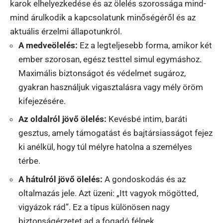
karok elhelyezkedése és az ölelés szorossága mind-
mind árulkodik a kapcsolatunk minőségéről és az
aktuális érzelmi állapotunkról.
A medveölelés:
Ez a legteljesebb forma, amikor két
ember szorosan, egész testtel simul egymáshoz.
Maximális biztonságot és védelmet sugároz,
gyakran használjuk vigasztalásra vagy mély öröm
kifejezésére.
Az oldalról jövő ölelés:
Kevésbé intim, baráti
gesztus, amely támogatást és bajtársiasságot fejez
ki anélkül, hogy túl mélyre hatolna a személyes
térbe.
A hátulról jövő ölelés:
A gondoskodás és az
oltalmazás jele. Azt üzeni: „Itt vagyok mögötted,
vigyázok rád”. Ez a típus különösen nagy
biztonságérzetet ad a fogadó félnek.