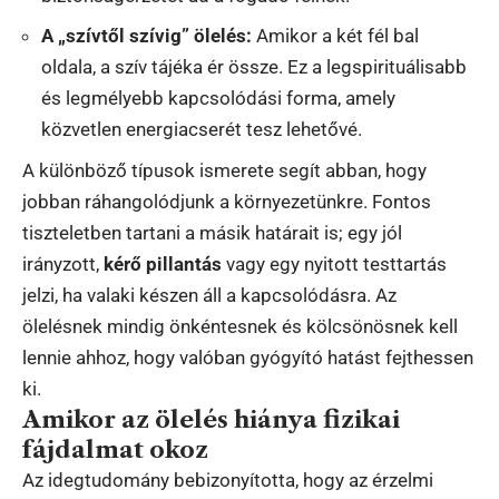
A „szívtől szívig” ölelés:
Amikor a két fél bal
oldala, a szív tájéka ér össze. Ez a legspirituálisabb
és legmélyebb kapcsolódási forma, amely
közvetlen energiacserét tesz lehetővé.
A különböző típusok ismerete segít abban, hogy
jobban ráhangolódjunk a környezetünkre. Fontos
tiszteletben tartani a másik határait is; egy jól
irányzott,
kérő pillantás
vagy egy nyitott testtartás
jelzi, ha valaki készen áll a kapcsolódásra. Az
ölelésnek mindig önkéntesnek és kölcsönösnek kell
lennie ahhoz, hogy valóban gyógyító hatást fejthessen
ki.
Amikor az ölelés hiánya fizikai
fájdalmat okoz
Az idegtudomány bebizonyította, hogy az érzelmi