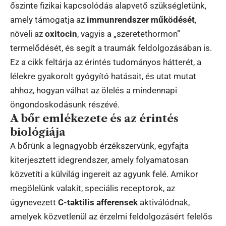
őszinte fizikai kapcsolódás alapvető szükségletünk,
amely támogatja az
immunrendszer működését
,
növeli az
oxitocin
, vagyis a „szeretethormon”
termelődését, és segít a traumák feldolgozásában is.
Ez a cikk feltárja az érintés tudományos hátterét, a
lélekre gyakorolt gyógyító hatásait, és utat mutat
ahhoz, hogyan válhat az ölelés a mindennapi
öngondoskodásunk részévé.
A bőr emlékezete és az érintés
biológiája
A bőrünk a legnagyobb érzékszervünk, egyfajta
kiterjesztett idegrendszer, amely folyamatosan
közvetíti a külvilág ingereit az agyunk felé. Amikor
megölelünk valakit, speciális receptorok, az
úgynevezett
C-taktilis afferensek
aktiválódnak,
amelyek közvetlenül az érzelmi feldolgozásért felelős