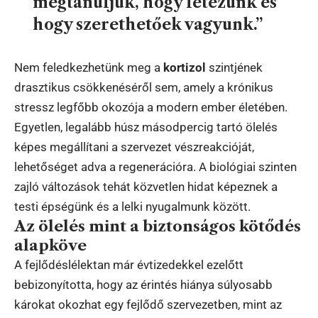
megtanuljuk, hogy létezünk és
hogy szerethetőek vagyunk.”
Nem feledkezhetünk meg a
kortizol
szintjének
drasztikus csökkenéséről sem, amely a krónikus
stressz legfőbb okozója a modern ember életében.
Egyetlen, legalább húsz másodpercig tartó ölelés
képes megállítani a szervezet vészreakcióját,
lehetőséget adva a regenerációra. A biológiai szinten
zajló változások tehát közvetlen hidat képeznek a
testi épségünk és a lelki nyugalmunk között.
Az ölelés mint a biztonságos kötődés
alapköve
A fejlődéslélektan már évtizedekkel ezelőtt
bebizonyította, hogy az érintés hiánya súlyosabb
károkat okozhat egy fejlődő szervezetben, mint az