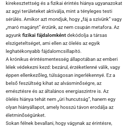
kirekesztettség és a fizikai érintés hiánya ugyanazokat
az agyi területeket aktiválja, mint a tényleges testi
sérülés. Amikor azt mondjuk, hogy „fáj a szívünk” vagy
„maró magányt” érzünk, az nem csupán metafora. Az
agyunk
fizikai fájdalomként
dekódolja a társas
elszigeteltséget, ami ellen az ölelés az egyik
leghatékonyabb fájdalomcsillapító.
A krónikus érintésmentesség állapotában az emberi
lélek védekezni kezd: bezárul, érzéketlenné válik, vagy
éppen ellenkezőleg, túlságosan ingerlékennyé. Ez a
belső feszültség kihat az alvásminőségre, az
emésztésre és az általános energiaszintre is. Az
ölelés hiánya tehát nem „úri huncutság”, hanem egy
olyan hiányállapot, amely hosszú távon erodálja az
életminőségünket.
Sokan félnek bevallani, hogy vágynak az érintésre,