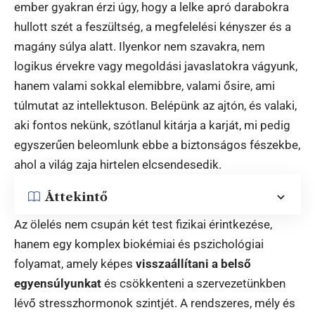
ember gyakran érzi úgy, hogy a lelke apró darabokra
hullott szét a feszültség, a megfelelési kényszer és a
magány súlya alatt. Ilyenkor nem szavakra, nem
logikus érvekre vagy megoldási javaslatokra vágyunk,
hanem valami sokkal elemibbre, valami ősire, ami
túlmutat az intellektuson. Belépünk az ajtón, és valaki,
aki fontos nekünk, szótlanul kitárja a karját, mi pedig
egyszerűen beleomlunk ebbe a biztonságos fészekbe,
ahol a világ zaja hirtelen elcsendesedik.
Áttekintő
Az ölelés nem csupán két test fizikai érintkezése,
hanem egy komplex biokémiai és pszichológiai
folyamat, amely képes
visszaállítani a belső
egyensúlyunkat
és csökkenteni a szervezetünkben
lévő stresszhormonok szintjét. A rendszeres, mély és