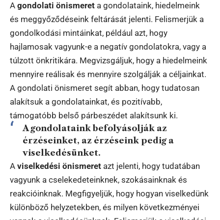
A
gondolati önismeret
a gondolataink, hiedelmeink
és meggyőződéseink feltárását jelenti. Felismerjük a
gondolkodási mintáinkat, például azt, hogy
hajlamosak vagyunk-e a negatív gondolatokra, vagy a
túlzott önkritikára. Megvizsgáljuk, hogy a hiedelmeink
mennyire reálisak és mennyire szolgálják a céljainkat.
A gondolati önismeret segít abban, hogy tudatosan
alakítsuk a gondolatainkat, és pozitívabb,
támogatóbb belső párbeszédet alakítsunk ki.
A gondolataink befolyásolják az
érzéseinket, az érzéseink pedig a
viselkedésünket.
A
viselkedési önismeret
azt jelenti, hogy tudatában
vagyunk a cselekedeteinknek, szokásainknak és
reakcióinknak. Megfigyeljük, hogy hogyan viselkedünk
különböző helyzetekben, és milyen következményei