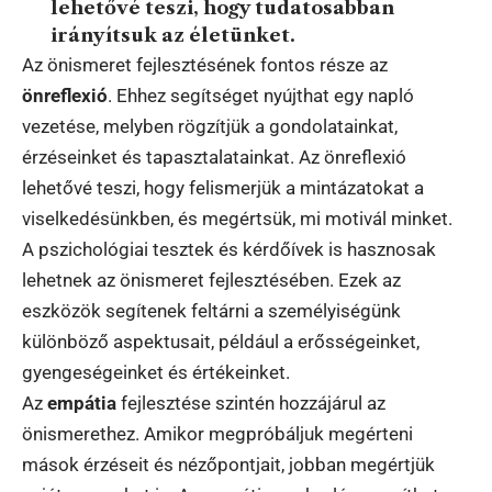
lehetővé teszi, hogy tudatosabban
irányítsuk az életünket.
Az önismeret fejlesztésének fontos része az
önreflexió
. Ehhez segítséget nyújthat egy napló
vezetése, melyben rögzítjük a gondolatainkat,
érzéseinket és tapasztalatainkat. Az önreflexió
lehetővé teszi, hogy felismerjük a mintázatokat a
viselkedésünkben, és megértsük, mi motivál minket.
A pszichológiai tesztek és kérdőívek is hasznosak
lehetnek az önismeret fejlesztésében. Ezek az
eszközök segítenek feltárni a személyiségünk
különböző aspektusait, például a erősségeinket,
gyengeségeinket és értékeinket.
Az
empátia
fejlesztése szintén hozzájárul az
önismerethez. Amikor megpróbáljuk megérteni
mások érzéseit és nézőpontjait, jobban megértjük