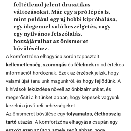
feltétlenül jelent drasztikus
változásokat. Már egy apró lépés is,
mint például egy új hobbi kipróbálása,
egy idegennel való beszélgetés, vagy
egy nyilvános felszólalás,
hozzájárulhat az önismeret
bővüléséhez.
A komfortzóna elhagyása során tapasztalt
kellemetlenség
,
szorongás
és
félelmek
mind értékes
információt hordoznak. Ezek az érzések jelzik, hogy
valami újat tanulunk magunkról, és hogy fejlődünk. A
kihívások leküzdése növeli az önbizalmunkat, és
megerősíti a hitünket abban, hogy képesek vagyunk
kezelni a jövőbeli nehézségeket.
Az önismeret bővülése egy
folyamatos
,
élethosszig
tartó
utazás. A komfortzóna elhagyása csupán egy
eszköz ezen az úton, amely segít abban, hogy