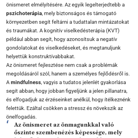
önismeret elmélyítésére. Az egyik legelterjedtebb a
pszichoterápia
, mely biztonságos és támogató
környezetben segít feltárni a tudattalan mintázatokat
és traumákat. A kognitív viselkedésterápia (KVT)
például abban segít, hogy azonosítsuk a negatív
gondolatokat és viselkedéseket, és megtanuljunk
helyettük konstruktívabbakat.
Az önismeret fejlesztése nem csak a problémák
megoldásáról szól, hanem a személyes fejlődésről is.
A
mindfulness
, vagyis a tudatos jelenlét gyakorlása
segít abban, hogy jobban figyeljünk a jelen pillanatra,
és elfogadjuk az érzéseinket anélkül, hogy ítélkeznénk
felettük. Ezáltal csökken a stressz és növekszik az
önelfogadás.
Az önismeret az önmagunkkal való
őszinte szembenézés képessége, mely