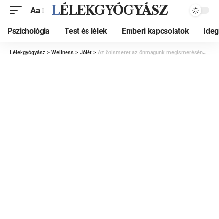
LÉLEKGYÓGYÁSZ
Aa
Pszichológia
Test és lélek
Emberi kapcsolatok
Ide
Lélekgyógyász
>
Wellness
>
Jólét
>
Az önismeret az önmagunk megismerésének útja