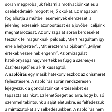
során megpróbáljuk feltárni a motivációinkat és a
cselekedeteink mögött rejlő okokat. Ez magában
foglalhatja a múltbeli események elemzését, a
jelenlegi érzéseink azonosítását és a jövőbeli céljaink
meghatározását. Az önvizsgálat során kérdéseket
teszünk fel magunknak, például: „Miért reagáltam így
erre a helyzetre?”, „Mit éreztem valójában?”, „Milyen
értékek vezérelnek engem?”. Az önvizsgálat
hatékonysága nagymértékben függ a
személyes
őszinteségtől
és a kritikusságtól.
A
naplóírás
egy másik hatékony eszköz az önismeret
fejlesztésére. A naplóírás során rendszeresen
lejegyezzük a gondolatainkat, érzéseinket és
tapasztalatainkat. Ez lehetőséget ad arra, hogy külső
szemmel tekintsünk a saját életünkre, és felfedezzük
a mintázatokat a viselkedésünkben. A naplóírás nem