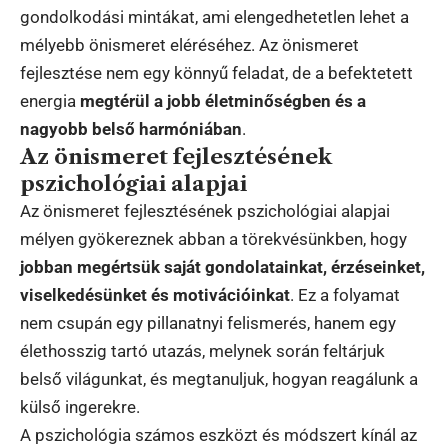
gondolkodási mintákat, ami elengedhetetlen lehet a
mélyebb önismeret eléréséhez. Az önismeret
fejlesztése nem egy könnyű feladat, de a befektetett
energia
megtérül a jobb életminőségben és a
nagyobb belső harmóniában
.
Az önismeret fejlesztésének
pszichológiai alapjai
Az önismeret fejlesztésének pszichológiai alapjai
mélyen gyökereznek abban a törekvésünkben, hogy
jobban megértsük saját gondolatainkat, érzéseinket,
viselkedésünket és motivációinkat
. Ez a folyamat
nem csupán egy pillanatnyi felismerés, hanem egy
élethosszig tartó utazás, melynek során feltárjuk
belső világunkat, és megtanuljuk, hogyan reagálunk a
külső ingerekre.
A pszichológia számos eszközt és módszert kínál az