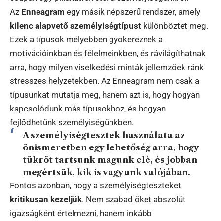
Az
Enneagram
egy másik népszerű rendszer, amely
kilenc alapvető személyiségtípust
különböztet meg.
Ezek a típusok mélyebben gyökereznek a
motivációinkban és félelmeinkben, és rávilágíthatnak
arra, hogy milyen viselkedési minták jellemzőek ránk
stresszes helyzetekben. Az Enneagram nem csak a
típusunkat mutatja meg, hanem azt is, hogy hogyan
kapcsolódunk más típusokhoz, és hogyan
fejlődhetünk személyiségünkben.
A személyiségtesztek használata az
önismeretben egy lehetőség arra, hogy
tükröt tartsunk magunk elé, és jobban
megértsük, kik is vagyunk valójában.
Fontos azonban, hogy a személyiségteszteket
kritikusan kezeljük
. Nem szabad őket abszolút
igazságként értelmezni, hanem inkább