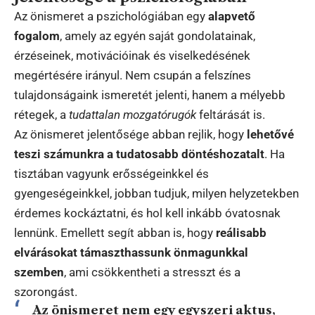
Az önismeret a pszichológiában egy
alapvető
fogalom
, amely az egyén saját gondolatainak,
érzéseinek, motivációinak és viselkedésének
megértésére irányul. Nem csupán a felszínes
tulajdonságaink ismeretét jelenti, hanem a mélyebb
rétegek, a
tudattalan mozgatórugók
feltárását is.
Az önismeret jelentősége abban rejlik, hogy
lehetővé
teszi számunkra a tudatosabb döntéshozatalt
. Ha
tisztában vagyunk erősségeinkkel és
gyengeségeinkkel, jobban tudjuk, milyen helyzetekben
érdemes kockáztatni, és hol kell inkább óvatosnak
lennünk. Emellett segít abban is, hogy
reálisabb
elvárásokat támaszthassunk önmagunkkal
szemben
, ami csökkentheti a stresszt és a
szorongást.
Az önismeret nem egy egyszeri aktus,