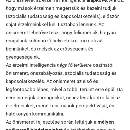
Az önismeret az érzelmi intelligencia
alapköve
. Ahhoz,
hogy mások érzelmeit megértsük és kezelni tudjuk
(szociális tudatosság és kapcsolatkezelés), először
saját érzelmeinkkel kell tisztában lennünk. Az
önismeret lehetővé teszi, hogy felismerjük, hogyan
reagálunk különböző helyzetekre, mi motivál
bennünket, és melyek az erősségeink és
gyengeségeink.
Az érzelmi intelligencia
négy fő területre
osztható:
önismeret, önszabályozás, szociális tudatosság és
kapcsolatkezelés. Az önismeret az első és
legfontosabb lépés, mivel a többi terület erre épül. Ha
nem ismerjük önmagunkat, nehéz lesz kontrollálni az
érzelmeinket, megérteni mások perspektíváját, és
hatékonyan kommunikálni.
Az önismeret fejlesztése során feltárjuk a
mélyen