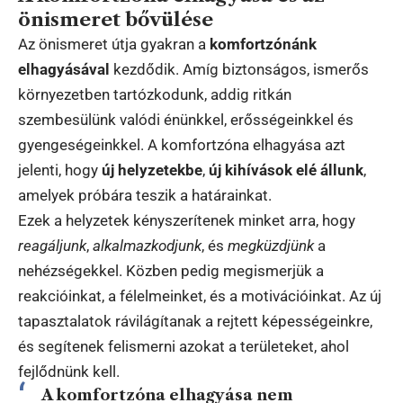
önismeret bővülése
Az önismeret útja gyakran a
komfortzónánk
elhagyásával
kezdődik. Amíg biztonságos, ismerős
környezetben tartózkodunk, addig ritkán
szembesülünk valódi énünkkel, erősségeinkkel és
gyengeségeinkkel. A komfortzóna elhagyása azt
jelenti, hogy
új helyzetekbe
,
új kihívások elé állunk
,
amelyek próbára teszik a határainkat.
Ezek a helyzetek kényszerítenek minket arra, hogy
reagáljunk
,
alkalmazkodjunk
, és
megküzdjünk
a
nehézségekkel. Közben pedig megismerjük a
reakcióinkat, a félelmeinket, és a motivációinkat. Az új
tapasztalatok rávilágítanak a rejtett képességeinkre,
és segítenek felismerni azokat a területeket, ahol
fejlődnünk kell.
A komfortzóna elhagyása nem