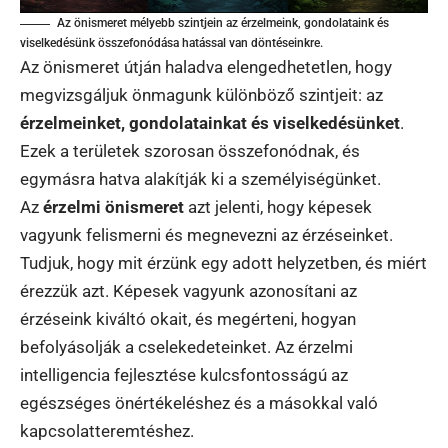
Az önismeret mélyebb szintjein az érzelmeink, gondolataink és
viselkedésünk összefonódása hatással van döntéseinkre.
Az önismeret útján haladva elengedhetetlen, hogy
megvizsgáljuk önmagunk különböző szintjeit: az
érzelmeinket, gondolatainkat és viselkedésünket
.
Ezek a területek szorosan összefonódnak, és
egymásra hatva alakítják ki a személyiségünket.
Az
érzelmi önismeret
azt jelenti, hogy képesek
vagyunk felismerni és megnevezni az érzéseinket.
Tudjuk, hogy mit érzünk egy adott helyzetben, és miért
érezzük azt. Képesek vagyunk azonosítani az
érzéseink kiváltó okait, és megérteni, hogyan
befolyásolják a cselekedeteinket. Az érzelmi
intelligencia fejlesztése kulcsfontosságú az
egészséges önértékeléshez és a másokkal való
kapcsolatteremtéshez.