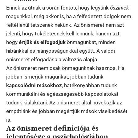
Ennek az útnak a során fontos, hogy legyünk
őszinték
magunkkal, még akkor is, ha a felfedezett dolgok nem
feltétlenül tetszenek nekünk. Az önismeret nem azt
jelenti, hogy tökéletesnek kell lennünk, hanem azt,
hogy
értjük és elfogadjuk
önmagunkat, minden
hibánkkal és hiányosságunkkal együtt. A valódi
önismeret elfogadása a változás alapja.
Az önismeret nem csak önmagunknak hasznos. Ha
jobban ismerjük magunkat, jobban tudunk
kapcsolódni másokhoz
, hatékonyabban tudunk
kommunikálni és egészségesebb kapcsolatokat
tudunk kialakítani. Az önismeret által növekszik az
empátiánk és jobban megértjük mások viselkedését
is.
Az önismeret definíciója és
jelentősége a pszichológiában