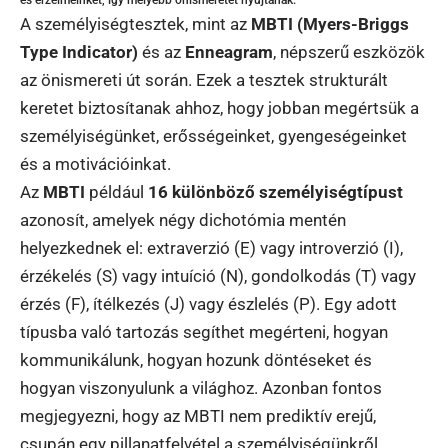
A személyiségtesztek, mint az
MBTI (Myers-Briggs
Type Indicator)
és az
Enneagram
, népszerű eszközök
az önismereti út során. Ezek a tesztek strukturált
keretet biztosítanak ahhoz, hogy jobban megértsük a
személyiségünket, erősségeinket, gyengeségeinket
és a motivációinkat.
Az
MBTI
például
16 különböző személyiségtípust
azonosít, amelyek négy dichotómia mentén
helyezkednek el: extraverzió (E) vagy introverzió (I),
érzékelés (S) vagy intuíció (N), gondolkodás (T) vagy
érzés (F), ítélkezés (J) vagy észlelés (P). Egy adott
típusba való tartozás segíthet megérteni, hogyan
kommunikálunk, hogyan hozunk döntéseket és
hogyan viszonyulunk a világhoz. Azonban fontos
megjegyezni, hogy az MBTI nem prediktív erejű,
csupán egy pillanatfelvétel a személyiségünkről.