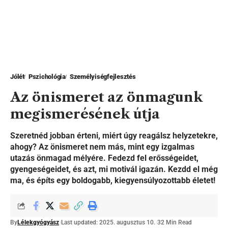
Jólét
Pszichológia
Személyiségfejlesztés
Az önismeret az önmagunk
megismerésének útja
Szeretnéd jobban érteni, miért úgy reagálsz helyzetekre,
ahogy? Az önismeret nem más, mint egy izgalmas
utazás önmagad mélyére. Fedezd fel erősségeidet,
gyengeségeidet, és azt, mi motivál igazán. Kezdd el még
ma, és építs egy boldogabb, kiegyensúlyozottabb életet!
By
Lélekgyógyász
Last updated: 2025. augusztus 10.
32 Min Read