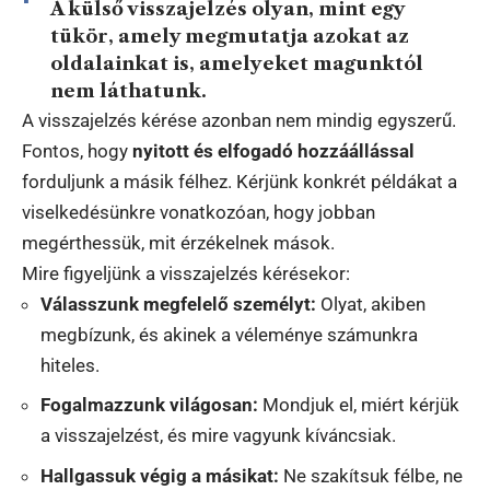
A külső visszajelzés olyan, mint egy
tükör, amely megmutatja azokat az
oldalainkat is, amelyeket magunktól
nem láthatunk.
A visszajelzés kérése azonban nem mindig egyszerű.
Fontos, hogy
nyitott és elfogadó hozzáállással
forduljunk a másik félhez. Kérjünk konkrét példákat a
viselkedésünkre vonatkozóan, hogy jobban
megérthessük, mit érzékelnek mások.
Mire figyeljünk a visszajelzés kérésekor:
Válasszunk megfelelő személyt:
Olyat, akiben
megbízunk, és akinek a véleménye számunkra
hiteles.
Fogalmazzunk világosan:
Mondjuk el, miért kérjük
a visszajelzést, és mire vagyunk kíváncsiak.
Hallgassuk végig a másikat:
Ne szakítsuk félbe, ne