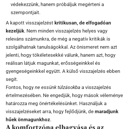
védekezzünk, hanem próbáljuk megérteni a
szempontjait.
A kapott visszajelzést
kritikusan, de elfogadóan
kezeljük
. Nem minden visszajelzés helyes vagy
releváns számunkra, de még a negatív kritikák is
szolgálhatnak tanulságokkal. Az önismeret nem azt
jelenti, hogy tökéletesekké válunk, hanem azt, hogy
reálisan látjuk magunkat, erősségeinkkel és
gyengeségeinkkel együtt. A külső visszajelzés ebben
segít.
Fontos, hogy
ne essünk túlzásokba
a visszajelzés
értelmezésében. Ne engedjük, hogy mások véleménye
határozza meg önértékelésünket. Használjuk a
visszajelzéseket arra, hogy fejlődjünk, de
maradjunk
hűek önmagunkhoz
.
A komfortzóna elhagyása és az