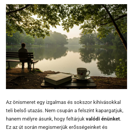
Az önismeret egy izgalmas és sokszor kihívásokkal
teli belső utazás. Nem csupán a felszínt kapargatjuk,
hanem mélyre ásunk, hogy feltárjuk
valódi énünket
.
Ez az út során megismerjük erősségeinket és