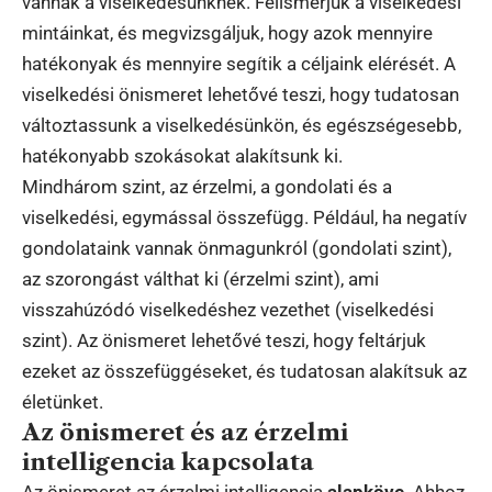
vannak a viselkedésünknek. Felismerjük a viselkedési
mintáinkat, és megvizsgáljuk, hogy azok mennyire
hatékonyak és mennyire segítik a céljaink elérését. A
viselkedési önismeret lehetővé teszi, hogy tudatosan
változtassunk a viselkedésünkön, és egészségesebb,
hatékonyabb szokásokat alakítsunk ki.
Mindhárom szint, az érzelmi, a gondolati és a
viselkedési, egymással összefügg. Például, ha negatív
gondolataink vannak önmagunkról (gondolati szint),
az szorongást válthat ki (érzelmi szint), ami
visszahúzódó viselkedéshez vezethet (viselkedési
szint). Az önismeret lehetővé teszi, hogy feltárjuk
ezeket az összefüggéseket, és tudatosan alakítsuk az
életünket.
Az önismeret és az érzelmi
intelligencia kapcsolata