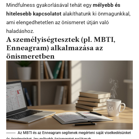
Mindfulness gyakorlásával tehát egy
mélyebb és
hitelesebb kapcsolatot
alakíthatunk ki önmagunkkal,
ami elengedhetetlen az önismeret útján való
haladáshoz.
A személyiségtesztek (pl. MBTI,
Enneagram) alkalmazása az
önismeretben
Az MBTI és az Enneagram segítenek megérteni saját viselkedésünket
és érzelmeinket, így mélyebb önismeretet nyújtanak.