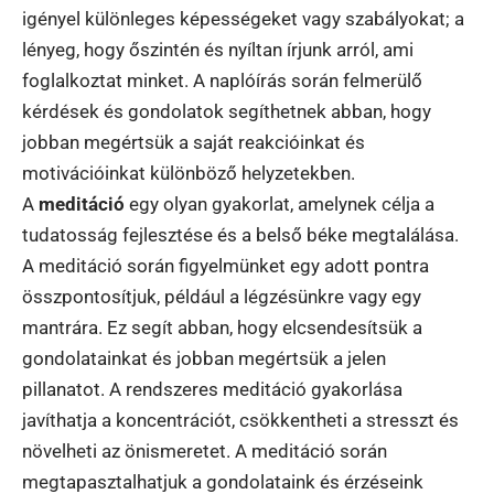
igényel különleges képességeket vagy szabályokat; a
lényeg, hogy őszintén és nyíltan írjunk arról, ami
foglalkoztat minket. A naplóírás során felmerülő
kérdések és gondolatok segíthetnek abban, hogy
jobban megértsük a saját reakcióinkat és
motivációinkat különböző helyzetekben.
A
meditáció
egy olyan gyakorlat, amelynek célja a
tudatosság fejlesztése és a belső béke megtalálása.
A meditáció során figyelmünket egy adott pontra
összpontosítjuk, például a légzésünkre vagy egy
mantrára. Ez segít abban, hogy elcsendesítsük a
gondolatainkat és jobban megértsük a jelen
pillanatot. A rendszeres meditáció gyakorlása
javíthatja a koncentrációt, csökkentheti a stresszt és
növelheti az önismeretet. A meditáció során
megtapasztalhatjuk a gondolataink és érzéseink