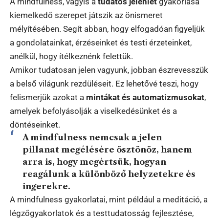
A mindfulness, vagyis a
tudatos jelenlét
gyakorlása
kiemelkedő szerepet játszik az önismeret
mélyítésében. Segít abban, hogy elfogadóan figyeljük
a gondolatainkat, érzéseinket és testi érzeteinket,
anélkül, hogy ítélkeznénk felettük.
Amikor tudatosan jelen vagyunk, jobban észrevesszük
a belső világunk rezdüléseit. Ez lehetővé teszi, hogy
felismerjük azokat a
mintákat és automatizmusokat
,
amelyek befolyásolják a viselkedésünket és a
döntéseinket.
A mindfulness nemcsak a jelen
pillanat megélésére ösztönöz, hanem
arra is, hogy megértsük, hogyan
reagálunk a különböző helyzetekre és
ingerekre.
A mindfulness gyakorlatai, mint például a meditáció, a
légzőgyakorlatok és a testtudatosság fejlesztése,