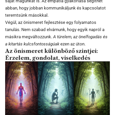
saját magunkat is. Az empátia gyakorlása segíthet
abban, hogy jobban kommunikáljunk és kapcsolatot
teremtsünk másokkal.
Végül, az önismeret fejlesztése egy folyamatos
tanulás. Nem szabad elvárnunk, hogy egyik napról a
másikra megváltozzunk.
A türelem, az önelfogadás és
a kitartás kulcsfontosságúak
ezen az úton.
Az önismeret különböző szintjei:
Érzelem, gondolat, viselkedés