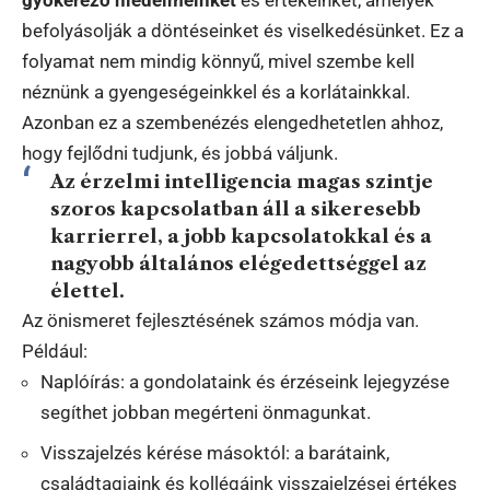
gyökerező hiedelmeinket
és értékeinket, amelyek
befolyásolják a döntéseinket és viselkedésünket. Ez a
folyamat nem mindig könnyű, mivel szembe kell
néznünk a gyengeségeinkkel és a korlátainkkal.
Azonban ez a szembenézés elengedhetetlen ahhoz,
hogy fejlődni tudjunk, és jobbá váljunk.
Az érzelmi intelligencia magas szintje
szoros kapcsolatban áll a sikeresebb
karrierrel, a jobb kapcsolatokkal és a
nagyobb általános elégedettséggel az
élettel.
Az önismeret fejlesztésének számos módja van.
Például:
Naplóírás: a gondolataink és érzéseink lejegyzése
segíthet jobban megérteni önmagunkat.
Visszajelzés kérése másoktól: a barátaink,
családtagjaink és kollégáink visszajelzései értékes