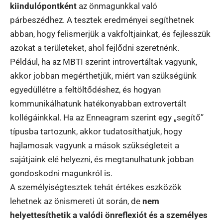
kiindulópontként
az önmagunkkal való
párbeszédhez. A tesztek eredményei segíthetnek
abban, hogy felismerjük a vakfoltjainkat, és fejlesszük
azokat a területeket, ahol fejlődni szeretnénk.
Például, ha az MBTI szerint introvertáltak vagyunk,
akkor jobban megérthetjük, miért van szükségünk
egyedüllétre a feltöltődéshez, és hogyan
kommunikálhatunk hatékonyabban extrovertált
kollégáinkkal. Ha az Enneagram szerint egy „segítő”
típusba tartozunk, akkor tudatosíthatjuk, hogy
hajlamosak vagyunk a mások szükségleteit a
sajátjaink elé helyezni, és megtanulhatunk jobban
gondoskodni magunkról is.
A személyiségtesztek tehát értékes eszközök
lehetnek az önismereti út során, de
nem
helyettesíthetik a valódi önreflexiót és a személyes