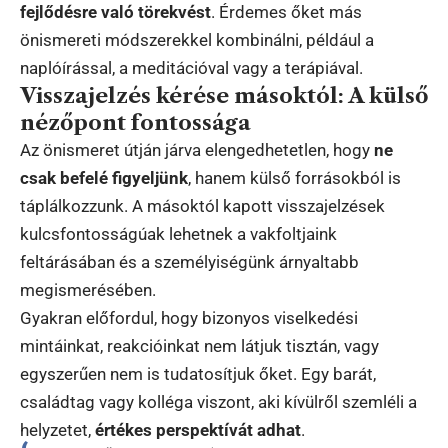
fejlődésre való törekvést
. Érdemes őket más
önismereti módszerekkel kombinálni, például a
naplóírással, a meditációval vagy a terápiával.
Visszajelzés kérése másoktól: A külső
nézőpont fontossága
Az önismeret útján járva elengedhetetlen, hogy
ne
csak befelé figyeljünk
, hanem külső forrásokból is
táplálkozzunk. A másoktól kapott visszajelzések
kulcsfontosságúak lehetnek a vakfoltjaink
feltárásában és a személyiségünk árnyaltabb
megismerésében.
Gyakran előfordul, hogy bizonyos viselkedési
mintáinkat, reakcióinkat nem látjuk tisztán, vagy
egyszerűen nem is tudatosítjuk őket. Egy barát,
családtag vagy kolléga viszont, aki kívülről szemléli a
helyzetet,
értékes perspektívát adhat
.