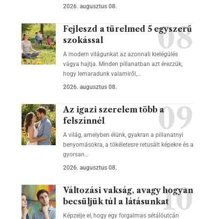
2026. augusztus 08.
Fejleszd a türelmed 5 egyszerű
szokással
A modern világunkat az azonnali kielégülés
vágya hajtja. Minden pillanatban azt érezzük,
hogy lemaradunk valamiről,…
2026. augusztus 08.
Az igazi szerelem több a
felszínnél
A világ, amelyben élünk, gyakran a pillanatnyi
benyomásokra, a tökéletesre retusált képekre és a
gyorsan…
2026. augusztus 08.
Változási vakság, avagy hogyan
becsüljük túl a látásunkat
Képzelje el, hogy egy forgalmas sétálóutcán