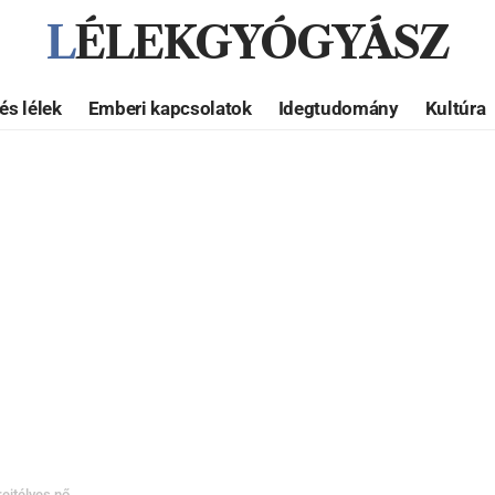
LÉLEKGYÓGYÁSZ
és lélek
Emberi kapcsolatok
Idegtudomány
Kultúra
rejtélyes nő