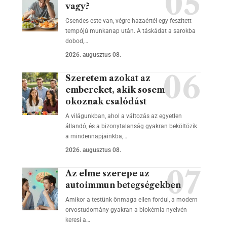
vagy?
Csendes este van, végre hazaértél egy feszített
tempójú munkanap után. A táskádat a sarokba
dobod,…
2026. augusztus 08.
Szeretem azokat az
embereket, akik sosem
okoznak csalódást
A világunkban, ahol a változás az egyetlen
állandó, és a bizonytalanság gyakran beköltözik
a mindennapjainkba,…
2026. augusztus 08.
Az elme szerepe az
autoimmun betegségekben
Amikor a testünk önmaga ellen fordul, a modern
orvostudomány gyakran a biokémia nyelvén
keresi a…