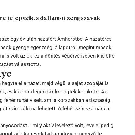
kre telepszik, s dallamot zeng szavak
ssze egy év után hazatért Amherstbe. A hazatérés
 mások gyenge egészségi állapotról, megint mások
i is volt az ok, ez a döntés végérvényesen kijelölte
utazást választotta.
lye
hagyta el a házat, majd végül a saját szobáját is
ék, és különös legendák keringtek körülötte. Az
 fehér ruhát viselt, ami a korszakban a tisztaság,
apot szimbóluma lehetett. A fehér szín számára a
ányosodást. Emily aktív levelező volt, levelei pedig
ilággal való kapcsolatait gondosan megszűrte;