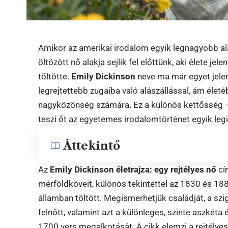
Amikor az amerikai irodalom egyik legnagyobb ala
öltözött nő alakja sejlik fel előttünk, aki élete je
töltötte.
Emily Dickinson
neve ma már egyet jelent 
legrejtettebb zugaiba való alászállással, ám élet
nagyközönség számára. Ez a különös kettősség – a
teszi őt az egyetemes irodalomtörténet egyik leg
Áttekintő
Az
Emily Dickinson életrajza: egy rejtélyes nő
cí
mérföldköveit, különös tekintettel az 1830 és 1
államban töltött. Megismerhetjük családját, a sz
felnőtt, valamint azt a különleges, szinte aszkét
1700 vers megalkotását. A cikk elemzi a rejtélyes 