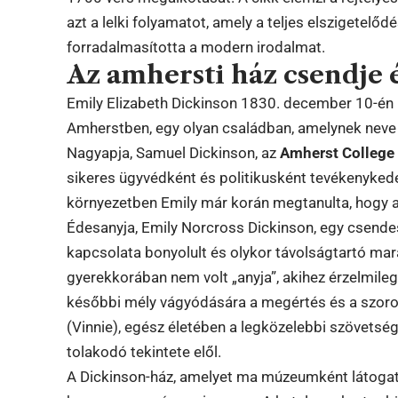
azt a lelki folyamatot, amely a teljes elszigetelő
forradalmasította a modern irodalmat.
Az amhersti ház csendje 
Emily Elizabeth Dickinson 1830. december 10-én 
Amherstben, egy olyan családban, amelynek neve e
Nagyapja, Samuel Dickinson, az
Amherst College
sikeres ügyvédként és politikusként tevékenykedett
környezetben Emily már korán megtanulta, hogy a
Édesanyja, Emily Norcross Dickinson, egy csendes
kapcsolata bonyolult és olykor távolságtartó ma
gyerekkorában nem volt „anyja”, akihez érzelmileg
későbbi mély vágyódására a megértés és a szoros l
(Vinnie), egész életében a legközelebbi szövetség
tolakodó tekintete elől.
A Dickinson-ház, amelyet ma múzeumként látogat