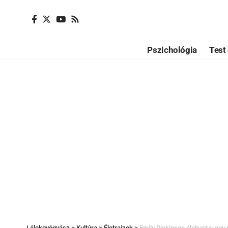
Pszichológia
Test 
Lélekgyógyász
>
Kultúra
>
Életrajzok
>
Emily Dickinson életrajza: egy 