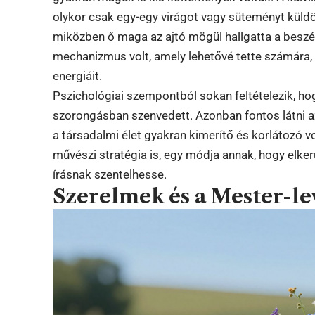
olykor csak egy-egy virágot vagy süteményt küldö
miközben ő maga az ajtó mögül hallgatta a beszél
mechanizmus volt, amely lehetővé tette számára, 
energiáit.
Pszichológiai szempontból sokan feltételezik, h
szorongásban szenvedett. Azonban fontos látni az
a társadalmi élet gyakran kimerítő és korlátozó v
művészi stratégia is, egy módja annak, hogy elker
írásnak szentelhesse.
Szerelmek és a Mester-le