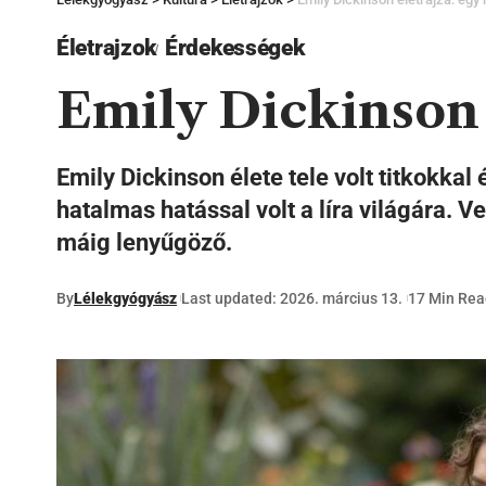
Életrajzok
Érdekességek
Emily Dickinson 
Emily Dickinson élete tele volt titkokkal
hatalmas hatással volt a líra világára. V
máig lenyűgöző.
By
Lélekgyógyász
Last updated: 2026. március 13.
17 Min Rea