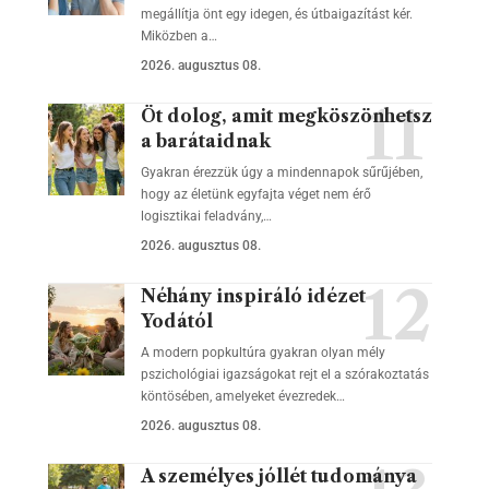
megállítja önt egy idegen, és útbaigazítást kér.
Miközben a…
2026. augusztus 08.
Öt dolog, amit megköszönhetsz
a barátaidnak
Gyakran érezzük úgy a mindennapok sűrűjében,
hogy az életünk egyfajta véget nem érő
logisztikai feladvány,…
2026. augusztus 08.
Néhány inspiráló idézet
Yodától
A modern popkultúra gyakran olyan mély
pszichológiai igazságokat rejt el a szórakoztatás
köntösében, amelyeket évezredek…
2026. augusztus 08.
A személyes jóllét tudománya