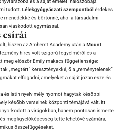
önyvtárszoba és a saját emeleti hálószobája
ni tudott.
Lélekgyógyászati szempontból
érdekes
rre menedékké és börtönné, ahol a társadalmi
san viaskodott egymással.
 csírái
volt, hiszen az Amherst Academy után a
Mount
intézmény híres volt szigorú fegyelméről és a
ott meg először Emily makacs függetlensége:
áltak „megtért” keresztényekké, ő a „reménytelenek”
gmákat elfogadni, amelyeket a saját józan esze és
ia és latin nyelv mély nyomot hagytak későbbi
mely később verseinek központi témájává vált, itt
önyörködött a virágokban, hanem pontosan ismerte
tás és megfigyelőképesség tette lehetővé számára,
zmikus összefüggéseket.