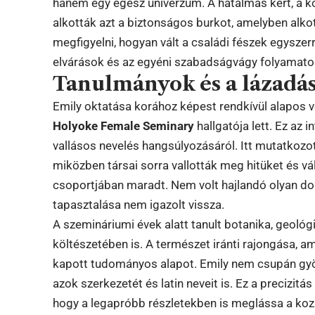
hanem egy egész univerzum. A hatalmas kert, a k
alkották azt a biztonságos burkot, amelyben alkot
megfigyelni, hogyan vált a családi fészek egysze
elvárások és az egyéni szabadságvágy folyamato
Tanulmányok és a lázadás
Emily oktatása korához képest rendkívül alapos 
Holyoke Female Seminary
hallgatója lett. Ez az 
vallásos nevelés hangsúlyozásáról. Itt mutatkoz
miközben társai sorra vallották meg hitüket és v
csoportjában maradt. Nem volt hajlandó olyan do
tapasztalása nem igazolt vissza.
A szemináriumi évek alatt tanult botanika, geológ
költészetében is. A természet iránti rajongása, a
kapott tudományos alapot. Emily nem csupán gy
azok szerkezetét és latin neveit is. Ez a precizi
hogy a legapróbb részletekben is meglássa a ko