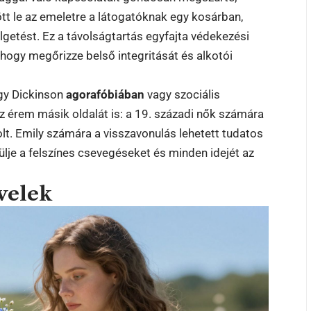
tt le az emeletre a látogatóknak egy kosárban,
getést. Ez a távolságtartás egyfajta védekezési
hogy megőrizze belső integritását és alkotói
ogy Dickinson
agorafóbiában
vagy szociális
 érem másik oldalát is: a 19. századi nők számára
olt. Emily számára a visszavonulás lehetett tudatos
ülje a felszínes csevegéseket és minden idejét az
velek