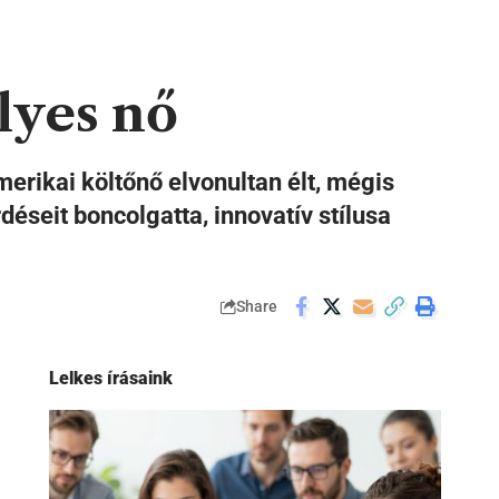
lyes nő
amerikai költőnő elvonultan élt, mégis
rdéseit boncolgatta, innovatív stílusa
Share
Lelkes írásaink