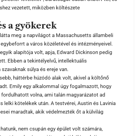
déshez vezetett, miközben költészete
és a gyökerek
látta meg a napvilágot a Massachusetts állambeli
gybeforrt a város közéletével és intézményeivel.
egyik alapítója volt, apja, Edward Dickinson pedig
. Ebben a tekintélyelvű, intellektuális
 szavaknak súlya és ereje van.
ebb, háttérbe húzódó alak volt, akivel a költőnő
radt. Emily egy alkalommal úgy fogalmazott, hogy
 fordulhatott volna, ami talán magyarázatot ad
elki kötelékek után. A testvérei, Austin és Lavinia
esei maradtak, akik védelmezték őt a külvilág
hatunk, nem csupán egy épület volt számára,