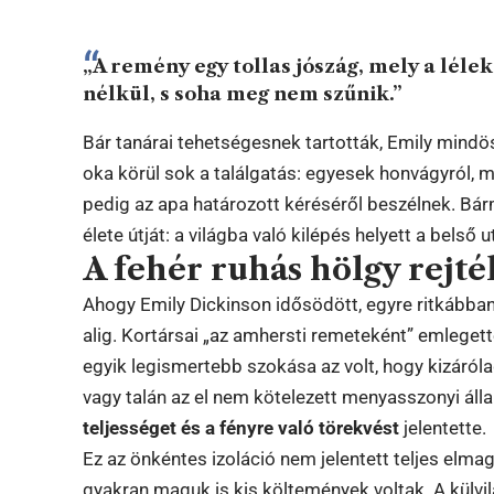
„A remény egy tollas jószág, mely a léle
nélkül, s soha meg nem szűnik.”
Bár tanárai tehetségesnek tartották, Emily mindö
oka körül sok a találgatás: egyesek honvágyról,
pedig az apa határozott kéréséről beszélnek. Bárm
élete útját: a világba való kilépés helyett a belső 
A fehér ruhás hölgy rejté
Ahogy Emily Dickinson idősödött, egyre ritkábban 
alig. Kortársai „az amhersti remeteként” emlegett
egyik legismertebb szokása az volt, hogy kizárólag
vagy talán az el nem kötelezett menyasszonyi áll
teljességet és a fényre való törekvést
jelentette.
Ez az önkéntes izoláció nem jelentett teljes elmag
gyakran maguk is kis költemények voltak. A külv