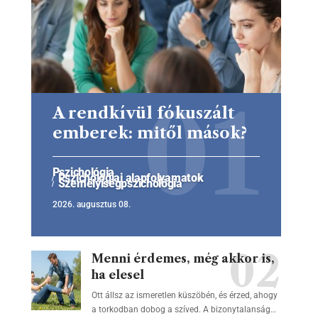
A rendkívül fókuszált
emberek: mitől mások?
Pszichológia
Pszichológiai alapfolyamatok
Személyiségpszichológia
2026. augusztus 08.
Menni érdemes, még akkor is,
ha elesel
Ott állsz az ismeretlen küszöbén, és érzed, ahogy
a torkodban dobog a szíved. A bizonytalanság…