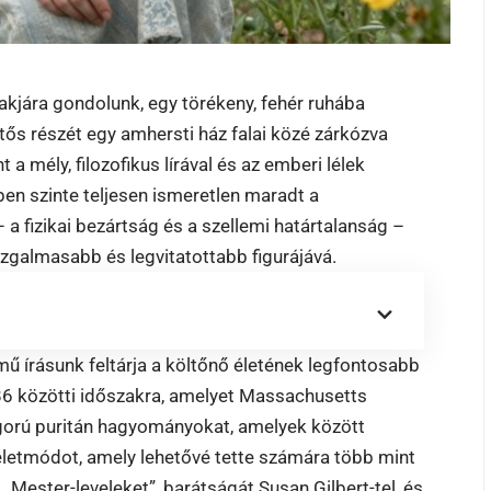
kjára gondolunk, egy törékeny, fehér ruhába
lentős részét egy amhersti ház falai közé zárkózva
a mély, filozofikus lírával és az emberi lélek
ében szinte teljesen ismeretlen maradt a
 fizikai bezártság és a szellemi határtalanság –
izgalmasabb és legvitatottabb figurájává.
mű írásunk feltárja a költőnő életének legfontosabb
886 közötti időszakra, amelyet Massachusetts
igorú puritán hagyományokat, amelyek között
a életmódot, amely lehetővé tette számára több mint
„Mester-leveleket”, barátságát Susan Gilbert-tel, és