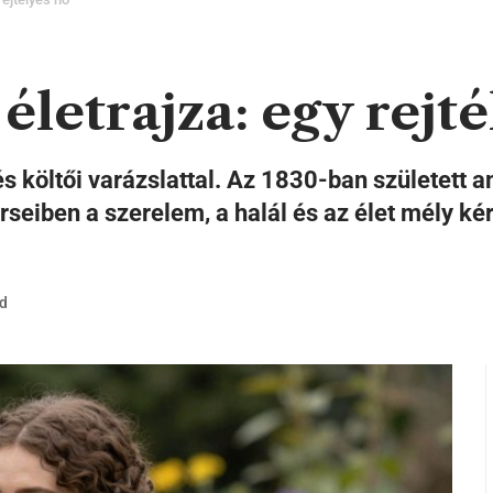
életrajza: egy rejté
 és költői varázslattal. Az 1830-ban született 
erseiben a szerelem, a halál és az élet mély ké
d