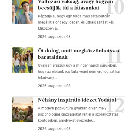
Változási vakság, avagy hogyan
becsüljük túl a látásunkat
Képzelje el, hogy egy forgalmas sétálóutcán
megállítja önt egy idegen, és útbaigazítást kér.
Miközben a…
2026. augusztus 08.
Öt dolog, amit megköszönhetsz a
barátaidnak
Gyakran érezzük úgy a mindennapok sűrűjében,
hogy az életünk egyfajta véget nem érő logisztikai
feladvány,…
2026. augusztus 08.
Néhány inspiráló idézet Yodától
A modern popkultúra gyakran olyan mély
pszichológiai igazságokat rejt el a szórakoztatás
köntösében, amelyeket évezredek…
2026. augusztus 08.