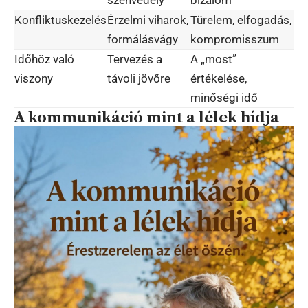
szenvedély
bizalom
Konfliktuskezelés
Érzelmi viharok,
Türelem, elfogadás,
formálásvágy
kompromisszum
Időhöz való
Tervezés a
A „most”
viszony
távoli jövőre
értékelése,
minőségi idő
A kommunikáció mint a lélek hídja