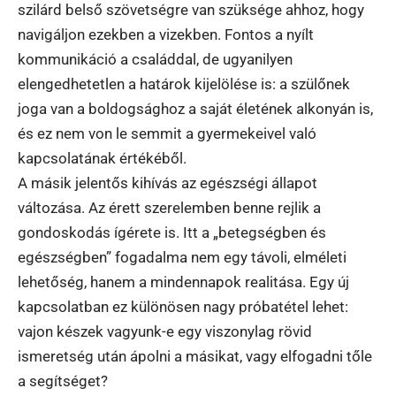
szilárd belső szövetségre van szüksége ahhoz, hogy
navigáljon ezekben a vizekben. Fontos a nyílt
kommunikáció a családdal, de ugyanilyen
elengedhetetlen a határok kijelölése is: a szülőnek
joga van a boldogsághoz a saját életének alkonyán is,
és ez nem von le semmit a gyermekeivel való
kapcsolatának értékéből.
A másik jelentős kihívás az egészségi állapot
változása. Az érett szerelemben benne rejlik a
gondoskodás ígérete is. Itt a „betegségben és
egészségben” fogadalma nem egy távoli, elméleti
lehetőség, hanem a mindennapok realitása. Egy új
kapcsolatban ez különösen nagy próbatétel lehet:
vajon készek vagyunk-e egy viszonylag rövid
ismeretség után ápolni a másikat, vagy elfogadni tőle
a segítséget?