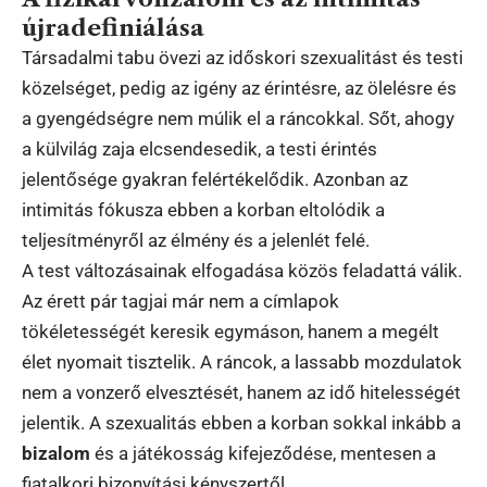
újradefiniálása
Társadalmi tabu övezi az időskori szexualitást és testi
közelséget, pedig az igény az érintésre, az ölelésre és
a gyengédségre nem múlik el a ráncokkal. Sőt, ahogy
a külvilág zaja elcsendesedik, a testi érintés
jelentősége gyakran felértékelődik. Azonban az
intimitás fókusza ebben a korban eltolódik a
teljesítményről az élmény és a jelenlét felé.
A test változásainak elfogadása közös feladattá válik.
Az érett pár tagjai már nem a címlapok
tökéletességét keresik egymáson, hanem a megélt
élet nyomait tisztelik. A ráncok, a lassabb mozdulatok
nem a vonzerő elvesztését, hanem az idő hitelességét
jelentik. A szexualitás ebben a korban sokkal inkább a
bizalom
és a játékosság kifejeződése, mentesen a
fiatalkori bizonyítási kényszertől.