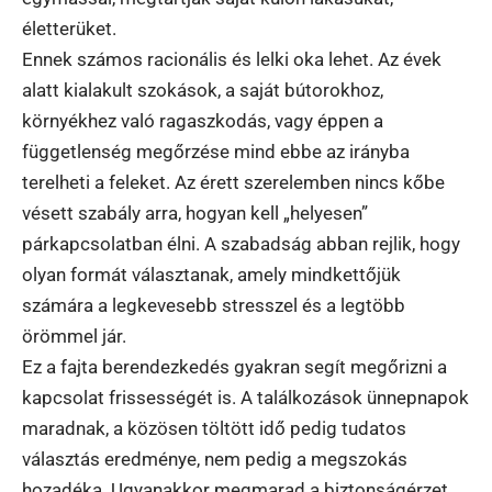
életterüket.
Ennek számos racionális és lelki oka lehet. Az évek
alatt kialakult szokások, a saját bútorokhoz,
környékhez való ragaszkodás, vagy éppen a
függetlenség megőrzése mind ebbe az irányba
terelheti a feleket. Az érett szerelemben nincs kőbe
vésett szabály arra, hogyan kell „helyesen”
párkapcsolatban élni. A szabadság abban rejlik, hogy
olyan formát választanak, amely mindkettőjük
számára a legkevesebb stresszel és a legtöbb
örömmel jár.
Ez a fajta berendezkedés gyakran segít megőrizni a
kapcsolat frissességét is. A találkozások ünnepnapok
maradnak, a közösen töltött idő pedig tudatos
választás eredménye, nem pedig a megszokás
hozadéka. Ugyanakkor megmarad a biztonságérzet,