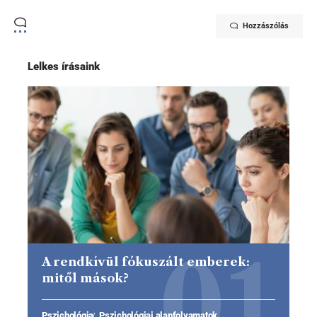
Hozzászólás
Lelkes írásaink
A rendkívül fókuszált emberek:
mitől mások?
Pszichológia
Pszichológiai alapfolyamatok