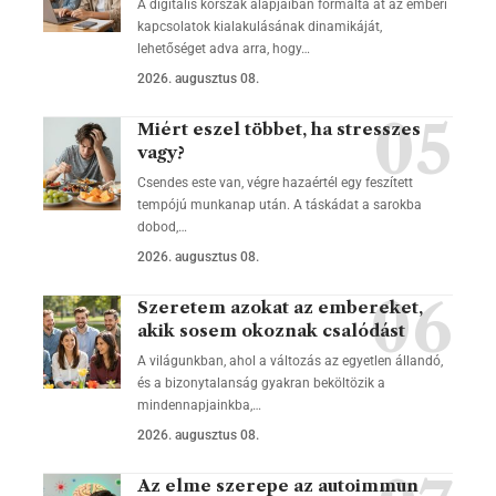
A digitális korszak alapjaiban formálta át az emberi
kapcsolatok kialakulásának dinamikáját,
lehetőséget adva arra, hogy…
2026. augusztus 08.
Miért eszel többet, ha stresszes
vagy?
Csendes este van, végre hazaértél egy feszített
tempójú munkanap után. A táskádat a sarokba
dobod,…
2026. augusztus 08.
Szeretem azokat az embereket,
akik sosem okoznak csalódást
A világunkban, ahol a változás az egyetlen állandó,
és a bizonytalanság gyakran beköltözik a
mindennapjainkba,…
2026. augusztus 08.
Az elme szerepe az autoimmun