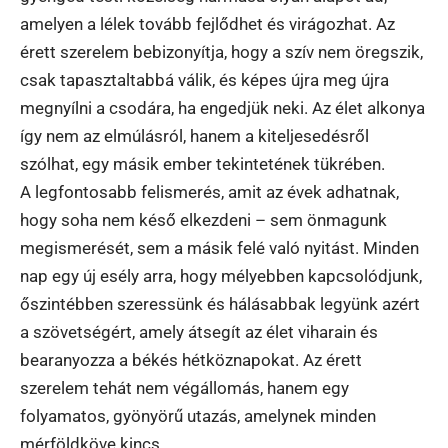
amelyen a lélek tovább fejlődhet és virágozhat. Az
érett szerelem bebizonyítja, hogy a szív nem öregszik,
csak tapasztaltabbá válik, és képes újra meg újra
megnyílni a csodára, ha engedjük neki. Az élet alkonya
így nem az elmúlásról, hanem a kiteljesedésről
szólhat, egy másik ember tekintetének tükrében.
A legfontosabb felismerés, amit az évek adhatnak,
hogy soha nem késő elkezdeni – sem önmagunk
megismerését, sem a másik felé való nyitást. Minden
nap egy új esély arra, hogy mélyebben kapcsolódjunk,
őszintébben szeressünk és hálásabbak legyünk azért
a szövetségért, amely átsegít az élet viharain és
bearanyozza a békés hétköznapokat. Az érett
szerelem tehát nem végállomás, hanem egy
folyamatos, gyönyörű utazás, amelynek minden
mérföldköve kincs.