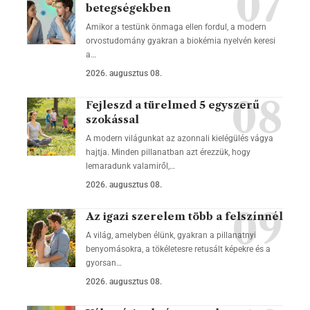
betegségekben
Amikor a testünk önmaga ellen fordul, a modern
orvostudomány gyakran a biokémia nyelvén keresi
a…
2026. augusztus 08.
Fejleszd a türelmed 5 egyszerű
szokással
A modern világunkat az azonnali kielégülés vágya
hajtja. Minden pillanatban azt érezzük, hogy
lemaradunk valamiről,…
2026. augusztus 08.
Az igazi szerelem több a felszínnél
A világ, amelyben élünk, gyakran a pillanatnyi
benyomásokra, a tökéletesre retusált képekre és a
gyorsan…
2026. augusztus 08.