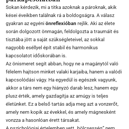
Sokan kérdezik, mi a titka azoknak a pároknak, akik
kései éveikben találnak rá a boldogságra. A válasz
gyakran az egyéni
önreflexióban
rejlik. Aki az élete
során dolgozott önmagán, feldolgozta a traumáit és
tisztába jött a saját szükségleteivel, az sokkal
nagyobb eséllyel épít stabil és harmonikus
kapcsolatot időskorában is.
Az önismeret segít abban, hogy ne a magánytól való
félelem hajtson minket valaki karjaiba, hanem a valódi
kapcsolódási vágy. Ha egyedül is egészek vagyunk,
akkor a társ nem egy hiányzó darab lesz, hanem egy
plusz érték, amely gazdagítja az amúgy is teljes
életünket. Ez a belső tartás adja meg azt a vonzerőt,
amely nem kopik az évekkel, és amely mágnesként
vonzza a hasonlóan érett társakat.
A pszichológiai értelemben vett „bölcsesség” nem