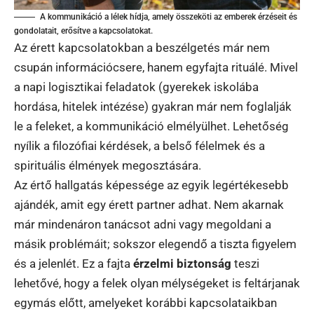
A kommunikáció a lélek hídja, amely összeköti az emberek érzéseit és
gondolatait, erősítve a kapcsolatokat.
Az érett kapcsolatokban a beszélgetés már nem
csupán információcsere, hanem egyfajta rituálé. Mivel
a napi logisztikai feladatok (gyerekek iskolába
hordása, hitelek intézése) gyakran már nem foglalják
le a feleket, a kommunikáció elmélyülhet. Lehetőség
nyílik a filozófiai kérdések, a belső félelmek és a
spirituális élmények megosztására.
Az értő hallgatás képessége az egyik legértékesebb
ajándék, amit egy érett partner adhat. Nem akarnak
már mindenáron tanácsot adni vagy megoldani a
másik problémáit; sokszor elegendő a tiszta figyelem
és a jelenlét. Ez a fajta
érzelmi biztonság
teszi
lehetővé, hogy a felek olyan mélységeket is feltárjanak
egymás előtt, amelyeket korábbi kapcsolataikban