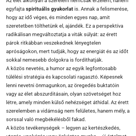
Az élet alkonyán a szerelem nemcsak érzelem, hanem
egyfajta
spirituális gyakorlat
is. Annak a felismerése,
hogy az idő véges, és minden egyes nap, amit
szeretetben tölthetünk el, ajándék. Ez a perspektíva
radikálisan megváltoztatja a viták súlyát: az érett
párok ritkábban veszekednek lényegtelen
apróságokon, mert tudják, hogy az energiát és az időt
sokkal nemesebb dolgokra is fordíthatják.
A közös nevetés, a humor az egyik legfontosabb
túlélési stratégia és kapcsolati ragasztó. Képesnek
lenni nevetni önmagunkon, az öregedés buktatóin
vagy az élet abszurditásain, olyan szövetséget hoz
létre, amely minden külső nehézséget áthidal. Az érett
szerelemben a vidámság nem felületes, hanem mély, a
sorssal való megbékélésből fakad.
A közös tevékenységek – legyen az kertészkedés,