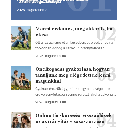
Személyiségpszichológia
2026. augusztus 08.
Menni érdemes, még akkor is, ha
elesel
Ott állsz az ismeretlen küszöbén, és érzed, ahogy a
torkodban dobog a szíved. A bizonytalanság…
2026. augusztus 08.
Önelfogadás gyakorlása: hogyan
tanuljunk meg elégedettek lenni
magunkkal
Gyakran érezzük úgy, mintha egy soha véget nem
érő versenyfutásban vennénk részt, ahol a célvonal…
2026. augusztus 08.
Online társkeresés: visszaélések
és az irányítás visszaszerzése