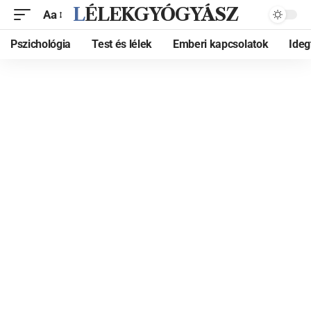
LÉLEKGYÓGYÁSZ
Aa
Pszichológia
Test és lélek
Emberi kapcsolatok
Ide