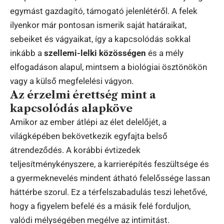
egymást gazdagító, támogató jelenlétéről. A felek
ilyenkor már pontosan ismerik saját határaikat,
sebeiket és vágyaikat, így a kapcsolódás sokkal
inkább a
szellemi-lelki közösségen
és a mély
elfogadáson alapul, mintsem a biológiai ösztönökön
vagy a külső megfelelési vágyon.
Az érzelmi érettség mint a
kapcsolódás alapköve
Amikor az ember átlépi az élet delelőjét, a
világképében bekövetkezik egyfajta belső
átrendeződés. A korábbi évtizedek
teljesítménykényszere, a karrierépítés feszültsége és
a gyermeknevelés mindent átható felelőssége lassan
háttérbe szorul. Ez a térfelszabadulás teszi lehetővé,
hogy a figyelem befelé és a másik felé forduljon,
valódi mélységében megélve az intimitást.