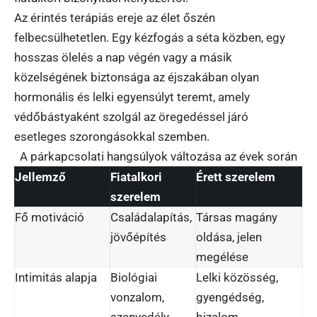
Az érintés terápiás ereje az élet őszén
felbecsülhetetlen. Egy kézfogás a séta közben, egy
hosszas ölelés a nap végén vagy a másik
közelségének biztonsága az éjszakában olyan
hormonális és lelki egyensúlyt teremt, amely
védőbástyaként szolgál az öregedéssel járó
esetleges szorongásokkal szemben.
A párkapcsolati hangsúlyok változása az évek során
Jellemző
Fiatalkori
Érett szerelem
szerelem
Fő motiváció
Családalapítás,
Társas magány
jövőépítés
oldása, jelen
megélése
Intimitás alapja
Biológiai
Lelki közösség,
vonzalom,
gyengédség,