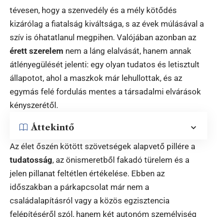
tévesen, hogy a szenvedély és a mély kötődés
kizárólag a fiatalság kiváltsága, s az évek múlásával a
szív is óhatatlanul megpihen. Valójában azonban az
érett szerelem
nem a láng elalvását, hanem annak
átlényegülését jelenti: egy olyan tudatos és letisztult
állapotot, ahol a maszkok már lehullottak, és az
egymás felé fordulás mentes a társadalmi elvárások
kényszerétől.
Áttekintő
Az élet őszén kötött szövetségek alapvető pillére a
tudatosság
, az önismeretből fakadó türelem és a
jelen pillanat feltétlen értékelése. Ebben az
időszakban a párkapcsolat már nem a
családalapításról vagy a közös egzisztencia
felépítéséről szól, hanem két autonóm személyiség