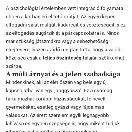
A pszichológiai értelemben vett integráció folyamata
ebben a korban éri el tetőpontját. Az egyén képes
elfogadni saját múltját, kudarcait és veszteségeit, s ez
az elfogadás sugárzik át a párkapcsolatra is. Nincs
már szükség játszmákra vagy a sebezhetőség
elrejtésére, hiszen az idő megtanította, hogy a valódi
közelség csak a
teljes őszinteség
talaján szökkenhet
szárba.
A múlt árnyai és a jelen szabadsága
Mindenkinek, aki az élet őszén vág bele egy új
kapcsolatba, van egy „poggyásza”. Ez a csomag
tartalmazhat korábbi házasságokat, felnevelt
gyermekeket, esetleg gyászt vagy fájdalmas
válásokat. Az érett szerelem egyik legnagyobb
kihívása és egyben szépsége is, hogy miként tudjuk
integrálni ezt a múltat az új közös jelenbe.