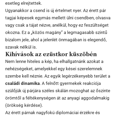
esetleg elrejtettek.
Ugyanakkor a csend is új értelmet nyer. Az érett pár
tagjai képesek egymás mellett ülni csendben, olvasva
vagy csak a tájat nézve, anélkül, hogy ez feszültséget
okozna. Ez a „közös magány” a legmagasabb szintű
bizalom jele, ahol a jelenlét önmagában is elegendő,
szavak nélkül is.
Kihívások az ezüstkor küszöbén
Nem lenne hiteles a kép, ha elhallgatnánk azokat a
nehézségeket, amelyekkel egy kései szerelemnek
szembe kell néznie. Az egyik legérzékenyebb terület a
családi dinamika
. A felnőtt gyermekek reakciója
szülőjük új párjára széles skálán mozoghat az őszinte
örömtől a féltékenységen át az anyagi aggodalmakig
(örökség kérdése).
Az érett párnak nagyfokú diplomáciai érzékre és