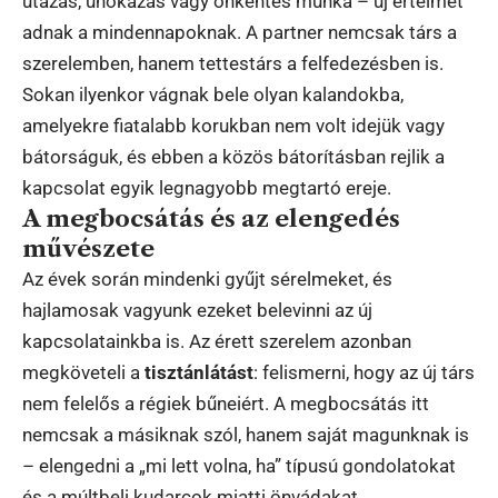
utazás, unokázás vagy önkéntes munka – új értelmet
adnak a mindennapoknak. A partner nemcsak társ a
szerelemben, hanem tettestárs a felfedezésben is.
Sokan ilyenkor vágnak bele olyan kalandokba,
amelyekre fiatalabb korukban nem volt idejük vagy
bátorságuk, és ebben a közös bátorításban rejlik a
kapcsolat egyik legnagyobb megtartó ereje.
A megbocsátás és az elengedés
művészete
Az évek során mindenki gyűjt sérelmeket, és
hajlamosak vagyunk ezeket belevinni az új
kapcsolatainkba is. Az érett szerelem azonban
megköveteli a
tisztánlátást
: felismerni, hogy az új társ
nem felelős a régiek bűneiért. A megbocsátás itt
nemcsak a másiknak szól, hanem saját magunknak is
– elengedni a „mi lett volna, ha” típusú gondolatokat
és a múltbeli kudarcok miatti önvádakat.