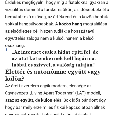
Érdekes megfigyelni, hogy míg a fiataloknál gyakran a
vizualitás dominál a társkeresőkön, az idősebbeknél a
bemutatkozó szöveg, az értékrend és a közös hobbik
sokkal hangsúlyosabbak. A
közös hang
megtalálása
az elsődleges cél, hiszen tudják: a hosszú távú
együttélés záloga nem a külső, hanem a belső
összhang.
„Az internet csak a hidat építi fel, de
az utat két embernek kell bejárnia,
lábbal és szívvel, a valóság talaján.”
Élettér és autonómia: együtt vagy
külön?
Az érett szerelem egyik modern jelensége az
úgynevezett „Living Apart Together” (LAT) modell,
azaz az
együtt, de külön
élés. Sok idős pár dönt úgy,
hogy bár mély érzelmi és fizikai kapcsolatban állnak
egymással, megtartják saját külön lakásukat,