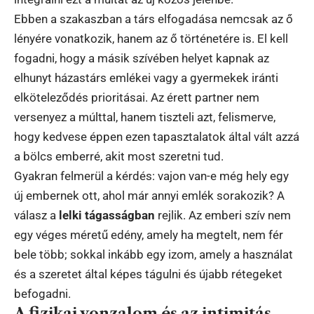
Ebben a szakaszban a társ elfogadása nemcsak az ő
lényére vonatkozik, hanem az ő történetére is. El kell
fogadni, hogy a másik szívében helyet kapnak az
elhunyt házastárs emlékei vagy a gyermekek iránti
elköteleződés prioritásai. Az érett partner nem
versenyez a múlttal, hanem tiszteli azt, felismerve,
hogy kedvese éppen ezen tapasztalatok által vált azzá
a bölcs emberré, akit most szeretni tud.
Gyakran felmerül a kérdés: vajon van-e még hely egy
új embernek ott, ahol már annyi emlék sorakozik? A
válasz a
lelki tágasságban
rejlik. Az emberi szív nem
egy véges méretű edény, amely ha megtelt, nem fér
bele több; sokkal inkább egy izom, amely a használat
és a szeretet által képes tágulni és újabb rétegeket
befogadni.
A fizikai vonzalom és az intimitás