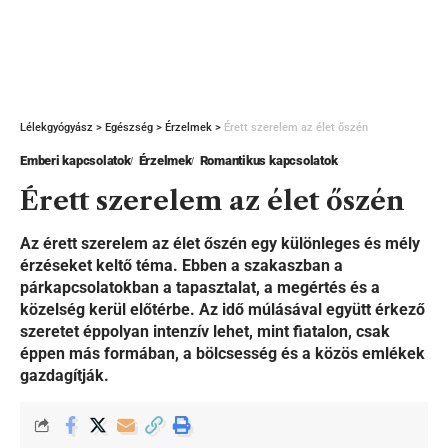
Lélekgyógyász
>
Egészség
>
Érzelmek
>
Érett szerelem az élet őszén
Emberi kapcsolatok
Érzelmek
Romantikus kapcsolatok
Érett szerelem az élet őszén
Az érett szerelem az élet őszén egy különleges és mély
érzéseket keltő téma. Ebben a szakaszban a
párkapcsolatokban a tapasztalat, a megértés és a
közelség kerül előtérbe. Az idő múlásával együtt érkező
szeretet éppolyan intenzív lehet, mint fiatalon, csak
éppen más formában, a bölcsesség és a közös emlékek
gazdagítják.