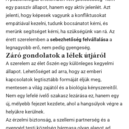
egy passzív állapot, hanem egy aktív jelenlét. Azt
jelenti, hogy képesek vagyunk a konfliktusokat
empátiával kezelni, tudunk bocsánatot kérni, és
merünk segítséget kérni, ha szükségünk van rá. Az
érett szerelemben a
sebezhetőség felvállalása
a
legnagyobb erő, nem pedig gyengeség.
Záró gondolatok a lélek útjáról
A szerelem az élet őszén egy különleges kegyelmi
állapot. Lehetőséget ad arra, hogy az emberi
kapcsolatok legtisztább formáját éljük meg,
mentesen a világ zajától és a biológia kényszereitől.
Nem egy lefelé ívelő szakasz lezárása ez, hanem egy
új, mélyebb fejezet kezdete, ahol a hangsúlyok végre a
helyükre kerülnek.
Az érzelmi biztonság, a szellemi partnerség és a
gyengéd testi közelség hármasa olyan alapot ad,