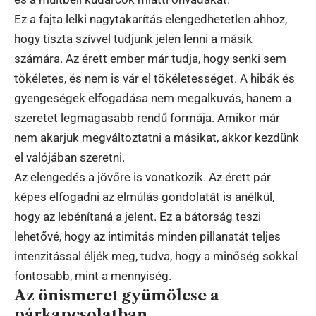
Ez a fajta lelki nagytakarítás elengedhetetlen ahhoz,
hogy tiszta szívvel tudjunk jelen lenni a másik
számára. Az érett ember már tudja, hogy senki sem
tökéletes, és nem is vár el tökéletességet. A hibák és
gyengeségek elfogadása nem megalkuvás, hanem a
szeretet legmagasabb rendű formája. Amikor már
nem akarjuk megváltoztatni a másikat, akkor kezdünk
el valójában szeretni.
Az elengedés a jövőre is vonatkozik. Az érett pár
képes elfogadni az elmúlás gondolatát is anélkül,
hogy az lebénítaná a jelent. Ez a bátorság teszi
lehetővé, hogy az intimitás minden pillanatát teljes
intenzitással éljék meg, tudva, hogy a minőség sokkal
fontosabb, mint a mennyiség.
Az önismeret gyümölcse a
párkapcsolatban