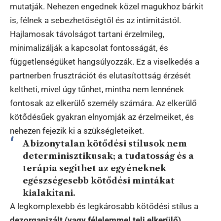
mutatják. Nehezen engednek közel magukhoz bárkit
is, félnek a sebezhetőségtől és az intimitástól.
Hajlamosak távolságot tartani érzelmileg,
minimalizálják a kapcsolat fontosságát, és
függetlenségüket hangsúlyozzák. Ez a viselkedés a
partnerben frusztrációt és elutasítottság érzését
keltheti, mivel úgy tűnhet, mintha nem lennének
fontosak az elkerülő személy számára. Az elkerülő
kötődésűek gyakran elnyomják az érzelmeiket, és
nehezen fejezik ki a szükségleteiket.
A bizonytalan kötődési stílusok nem
determinisztikusak; a tudatosság és a
terápia segíthet az egyéneknek
egészségesebb kötődési mintákat
kialakítani.
A legkomplexebb és legkárosabb kötődési stílus a
dezorganizált (vagy félelemmel teli elkerülő)