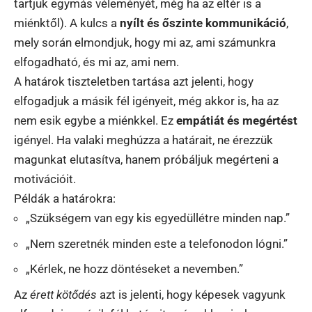
tartjuk egymás véleményét, még ha az eltér is a
miénktől). A kulcs a
nyílt és őszinte kommunikáció
,
mely során elmondjuk, hogy mi az, ami számunkra
elfogadható, és mi az, ami nem.
A határok tiszteletben tartása azt jelenti, hogy
elfogadjuk a másik fél igényeit, még akkor is, ha az
nem esik egybe a miénkkel. Ez
empátiát és megértést
igényel. Ha valaki meghúzza a határait, ne érezzük
magunkat elutasítva, hanem próbáljuk megérteni a
motivációit.
Példák a határokra:
„Szükségem van egy kis egyedüllétre minden nap.”
„Nem szeretnék minden este a telefonodon lógni.”
„Kérlek, ne hozz döntéseket a nevemben.”
Az
érett kötődés
azt is jelenti, hogy képesek vagyunk