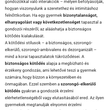
gondozókkal való interakciók – mélyen befolyásolják,
hogyan viszonyulunk a szeretethez és intimitáshoz
felnőttkorban. Ha egy gyermek
bizonytalanságot,
elhanyagolást vagy következetlenséget
tapasztal a
gondozói részéről, az alááshatja a biztonságos
kötődés kialakulását.
A kötődési stílusok – a biztonságos, szorongó-
elkerülő, szorongó-ambivalens és dezorganizált –
mind a korai tapasztalatok tükröződései. A
biztonságos kötődés
alapja a megbízható és
érzékeny gondozás, ami lehetővé teszi a gyermek
számára, hogy bízzon a környezetében és
önmagában. Ezzel szemben a
szorongó-elkerülő
kötődés
gyakran a gondozók érzelmi
elérhetetlenségéből vagy elutasításából ered. Az ilyen
gyermekek megtanulják elnyomni érzelmi