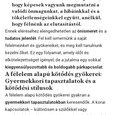
hogy képesek vagyunk megmutatni a
valódi önmagunkat, a hibáinkkal és a
tökéletlenségeinkkel együtt, anélkül,
hogy félnénk az elutasítástól.
Ennek eléréséhez elengedhetetlen az
önismeret
és a
tudatos jelenlét
. Fel kell ismernünk a saját
félelmeinket és gyökereiket, és meg kell tanulnunk
kezelni őket. Ez egy folyamat, amely időt és
elkötelezettséget igényel, de a jutalma egy sokkal
kiegyensúlyozottabb és boldogabb párkapcsolat
.
A félelem alapú kötődés gyökerei:
Gyermekkori tapasztalatok és a
kötődési stílusok
A félelem alapú kötődés gyökerei gyakran a
gyermekkori tapasztalatokban
keresendők. A korai
kapcsolatok – különösen a szülőkkel vagy