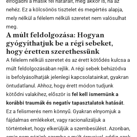
elfogadni a másik fél határait, még akkor is, ha az
nehéz. Ez a kölcsönös tisztelet és megértés alapja,
mely nélkül a félelem nélküli szeretet nem valósulhat
meg.
A múlt feldolgozása: Hogyan
gyógyíthatjuk be a régi sebeket,
hogy éretten szerethessünk
A félelem nélküli szeretet és az érett kötődés kulcsa a
múlt feldolgozásában rejlik. A régi sebek behúzódva
is befolyásolhatják jelenlegi kapcsolatainkat, gyakran
öntudatlanul. Ahhoz, hogy érett módon tudjunk
kötődni valakihez, először is
fel kell ismernünk a
korábbi traumák és negatív tapasztalatok hatását
.
Ez a felismerés nem könnyű. Gyakran elnyomjuk a
fájdalmas emlékeket, vagy racionalizáljuk a
történteket, hogy elkerüljük a szembesülést. Azonban,
amíg nem nézünk szembe a múlt árnyaival, addig azok