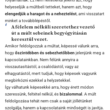
helyeseljük a múltbeli tetteket, hanem azt, hogy
elengedjük a haragot és a neheztelést
, ami visszatart
minket a továbblépéstől.
A félelem nélküli szeretethez vezető
út a múlt sebeinek begyógyításán
keresztül vezet.
Amikor feldolgozzuk a múltat, képessé válunk arra,
hogy
őszintébben és sebezhetőbben
jelenjünk meg a
kapcsolatainkban. Nem félünk annyira a
visszautasítástól, a csalódástól, vagy az
elhagyatástól, mert tudjuk, hogy képesek vagyunk
megbirkózni ezekkel a helyzetekkel.
Így válhatunk képesekké arra, hogy érett módon
szeressünk, feltétel nélkül, és
bizalommal
. A múlt
feldolgozása tehát nem csak a saját jóllétünket
szolgálja, hanem a kapcsolataink minőségét is javítja.