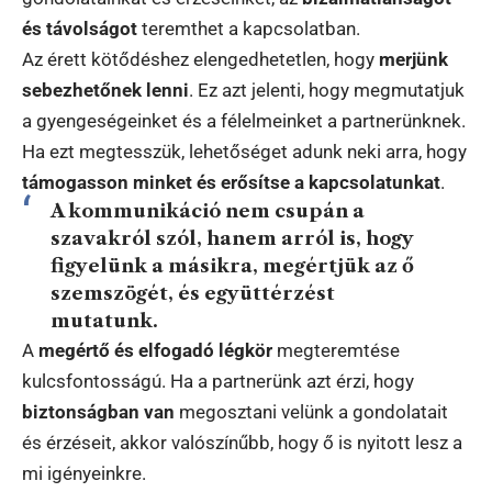
és távolságot
teremthet a kapcsolatban.
Az érett kötődéshez elengedhetetlen, hogy
merjünk
sebezhetőnek lenni
. Ez azt jelenti, hogy megmutatjuk
a gyengeségeinket és a félelmeinket a partnerünknek.
Ha ezt megtesszük, lehetőséget adunk neki arra, hogy
támogasson minket és erősítse a kapcsolatunkat
.
A kommunikáció nem csupán a
szavakról szól, hanem arról is, hogy
figyelünk a másikra, megértjük az ő
szemszögét, és együttérzést
mutatunk
.
A
megértő és elfogadó légkör
megteremtése
kulcsfontosságú. Ha a partnerünk azt érzi, hogy
biztonságban van
megosztani velünk a gondolatait
és érzéseit, akkor valószínűbb, hogy ő is nyitott lesz a
mi igényeinkre.