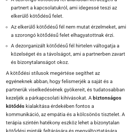
partnert a kapcsolatukról, ami idegessé teszi az
elkerülő kötődésű felet.
Az elkerülő kötődésű fél nem mutat érzelmeket, ami
a szorongó kötődésű felet elhagyatottnak érzi.
A dezorganizált kötődésű fél hirtelen váltogatja a
közelséget és a távolságot, ami a partnerben zavart
és bizonytalanságot okoz.
A kötődési stílusok megértése segíthet az
egyéneknek abban, hogy felismerjék a saját és a
partnerük viselkedésének gyökereit, és tudatosabban
kezeljék a párkapcsolati kihívásokat. A
biztonságos
kötődés
kialakítása érdekében fontos a
kommunikáció, az empátia és a kölcsönös tisztelet. A
terápia szintén hatékony eszköz lehet a bizonytalan
kötődési minták feltárására és megváltoztatására.