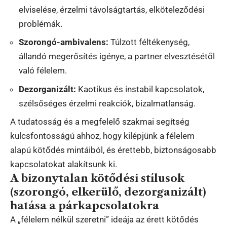
elviselése, érzelmi távolságtartás, elköteleződési
problémák.
Szorongó-ambivalens:
Túlzott féltékenység,
állandó megerősítés igénye, a partner elvesztésétől
való félelem.
Dezorganizált:
Kaotikus és instabil kapcsolatok,
szélsőséges érzelmi reakciók, bizalmatlanság.
A tudatosság és a megfelelő szakmai segítség
kulcsfontosságú ahhoz, hogy kilépjünk a félelem
alapú kötődés mintáiból, és érettebb, biztonságosabb
kapcsolatokat alakítsunk ki.
A bizonytalan kötődési stílusok
(szorongó, elkerülő, dezorganizált)
hatása a párkapcsolatokra
A „félelem nélkül szeretni” ideája az érett kötődés