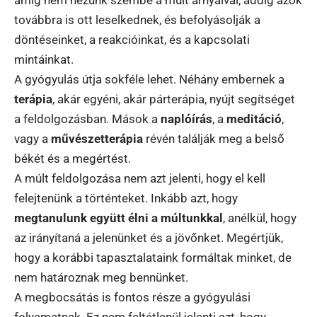
továbbra is ott leselkednek, és befolyásolják a
döntéseinket, a reakcióinkat, és a kapcsolati
mintáinkat.
A gyógyulás útja sokféle lehet. Néhány embernek a
terápia
, akár egyéni, akár párterápia, nyújt segítséget
a feldolgozásban. Mások a
naplóírás
, a
meditáció
,
vagy a
művészetterápia
révén találják meg a belső
békét és a megértést.
A múlt feldolgozása nem azt jelenti, hogy el kell
felejtenünk a történteket. Inkább azt, hogy
megtanulunk együtt élni a múltunkkal
, anélkül, hogy
az irányítaná a jelenünket és a jövőnket. Megértjük,
hogy a korábbi tapasztalataink formáltak minket, de
nem határoznak meg bennünket.
A megbocsátás is fontos része a gyógyulási
folyamatnak. Ez nem feltétlenül jelenti azt, hogy