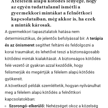
A félelem alapú kötődés lényege, hogy
az egyén tudattalanul ismétli a
gyermekkori mintákat a felnőttkori
kapcsolataiban, még akkor is, ha ezek
a minták károsak.
A gyermekkori tapasztalatok hatása nem
determinisztikus, de jelentős befolyással bír. A
terápia
és az önismeret
segíthet feltárni és feldolgozni a
korai traumákat, és lehetővé teszi a biztonságosabb
kötődési minták kialakítását. A biztonságos kötődés
felé vezető út gyakran azzal kezdődik, hogy
felismerjük és megértjük a félelem alapú kötődés
gyökereit.
A következő példák szemléltetik, hogyan nyilvánulhat
meg a félelem alapú kötődés a felnőttkori
kapcsolatokban:
Szorongó-elkerülő:
Nehézséget okoz a közelség