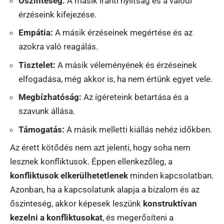
Őszinteség:
A másik iránti nyíltság és a valódi
érzéseink kifejezése.
Empátia:
A másik érzéseinek megértése és az
azokra való reagálás.
Tisztelet:
A másik véleményének és érzéseinek
elfogadása, még akkor is, ha nem értünk egyet vele.
Megbízhatóság:
Az ígéreteink betartása és a
szavunk állása.
Támogatás:
A másik melletti kiállás nehéz időkben.
Az érett kötődés nem azt jelenti, hogy soha nem
lesznek konfliktusok. Éppen ellenkezőleg, a
konfliktusok elkerülhetetlenek
minden kapcsolatban.
Azonban, ha a kapcsolatunk alapja a bizalom és az
őszinteség, akkor képesek leszünk
konstruktívan
kezelni a konfliktusokat
, és megerősíteni a