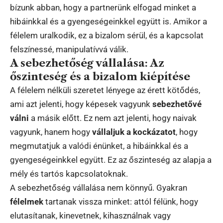
bízunk abban, hogy a partnerünk elfogad minket a
hibáinkkal és a gyengeségeinkkel együtt is. Amikor a
félelem uralkodik, ez a bizalom sérül, és a kapcsolat
felszínessé, manipulatívvá válik.
A sebezhetőség vállalása: Az
őszinteség és a bizalom kiépítése
A félelem nélküli szeretet lényege az érett kötődés,
ami azt jelenti, hogy képesek vagyunk
sebezhetővé
válni
a másik előtt. Ez nem azt jelenti, hogy naivak
vagyunk, hanem hogy
vállaljuk a kockázatot
, hogy
megmutatjuk a valódi énünket, a hibáinkkal és a
gyengeségeinkkel együtt. Ez az őszinteség az alapja a
mély és tartós kapcsolatoknak.
A sebezhetőség vállalása nem könnyű. Gyakran
félelmek
tartanak vissza minket: attól félünk, hogy
elutasítanak, kinevetnek, kihasználnak vagy