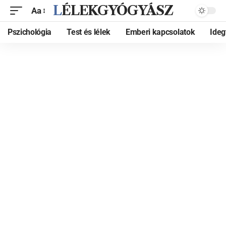
LÉLEKGYÓGYÁSZ
Aa
Pszichológia
Test és lélek
Emberi kapcsolatok
Ide