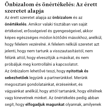
Önbizalom és önértékelés: Az érett
szeretet alapja
Az érett szeretet alapja az
önbizalom
és az
önértékelés
. Amikor valaki tisztában van saját
értékeivel, erősségeivel és gyengeségeivel, akkor
képes egészséges módon kötődni másokhoz, anélkül,
hogy félelem vezérelné. A félelem nélküli szeretet azt
jelenti, hogy nem tartunk a visszautasítástól, nem
félünk attól, hogy elveszítjük a másikat, és nem
próbáljuk meg kontrollálni a kapcsolatot.
Az önbizalom lehetővé teszi, hogy
nyitottak és
sebezhetőek
legyünk a partnerünkkel. Merünk
megosztani gondolatainkat, érzéseinket, és
vágyainkat anélkül, hogy attól tartanánk, hogy elítélnek
vagy kinevetnek minket. Az önértékelés pedig abban
segít, hogy
elfogadjuk magunkat
olyannak, amilyenek