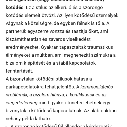
kötődés
. Ez a stílus az elkerülő és a szorongó
kötődés elemeit ötvözi. Az ilyen kötődésű személyek
vágynak a közelségre, de egyben félnek is tőle. A
partnerük egyszerre vonzza és taszítja őket, ami
kiszámíthatatlan és zavaros viselkedést
eredményezhet. Gyakran tapasztaltak traumatikus
élményeket a múltban, ami megnehezíti számukra a
bizalom kiépítését és a stabil kapcsolatok
fenntartását.
A bizonytalan kötődési stílusok hatása a
párkapcsolatokra tehát jelentős. A
kommunikációs
problémák, a bizalom hiánya, a konfliktusok és az
elégedetlenség
mind gyakori tünetei lehetnek egy
bizonytalan kötődésű kapcsolatnak. Az alábbiakban
néhány példa látható:
A szorongó kötődésű fél állandóan kérdezgeti a