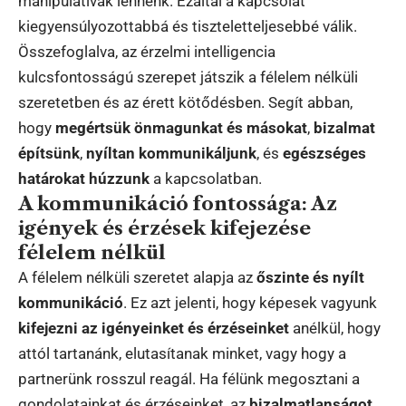
manipulatívak lennénk. Ezáltal a kapcsolat
kiegyensúlyozottabbá és tiszteletteljesebbé válik.
Összefoglalva, az érzelmi intelligencia
kulcsfontosságú szerepet játszik a félelem nélküli
szeretetben és az érett kötődésben. Segít abban,
hogy
megértsük önmagunkat és másokat
,
bizalmat
építsünk
,
nyíltan kommunikáljunk
, és
egészséges
határokat húzzunk
a kapcsolatban.
A kommunikáció fontossága: Az
igények és érzések kifejezése
félelem nélkül
A félelem nélküli szeretet alapja az
őszinte és nyílt
kommunikáció
. Ez azt jelenti, hogy képesek vagyunk
kifejezni az igényeinket és érzéseinket
anélkül, hogy
attól tartanánk, elutasítanak minket, vagy hogy a
partnerünk rosszul reagál. Ha félünk megosztani a
gondolatainkat és érzéseinket, az
bizalmatlanságot