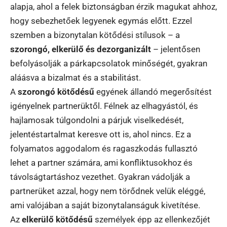
alapja, ahol a felek biztonságban érzik magukat ahhoz,
hogy sebezhetőek legyenek egymás előtt. Ezzel
szemben a bizonytalan kötődési stílusok – a
szorongó, elkerülő és dezorganizált
– jelentősen
befolyásolják a párkapcsolatok minőségét, gyakran
aláásva a bizalmat és a stabilitást.
A
szorongó kötődésű
egyének állandó megerősítést
igényelnek partnerüktől. Félnek az elhagyástól, és
hajlamosak túlgondolni a párjuk viselkedését,
jelentéstartalmat keresve ott is, ahol nincs. Ez a
folyamatos aggodalom és ragaszkodás fullasztó
lehet a partner számára, ami konfliktusokhoz és
távolságtartáshoz vezethet. Gyakran vádolják a
partnerüket azzal, hogy nem törődnek velük eléggé,
ami valójában a saját bizonytalanságuk kivetítése.
Az
elkerülő kötődésű
személyek épp az ellenkezőjét