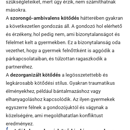
szükségleteiket, mert úgy érzik, nem számíthatnak
másokra.
A
szorongó-ambivalens kötődés
hátterében gyakran
a következetlen gondozás áll. A gondozó hol elérhető
és érzékeny, hol pedig nem, ami bizonytalanságot és
félelmet kelt a gyermekben. Ez a bizonytalanság oda
vezethet, hogy a gyermek felnőttként is aggódik a
párkapcsolataiban, és túlzottan ragaszkodik a
partneréhez.
A
dezorganizált kötődés
a legösszetettebb és
legkárosabb kötődési stílus. Gyakran traumatikus
élményekhez, például bántalmazáshoz vagy
elhanyagoláshoz kapcsolódik. Az ilyen gyermekek
egyszerre félnek a gondozójuktól és vágynak a
közelségére, ami megoldhatatlan konfliktust
eredményez.