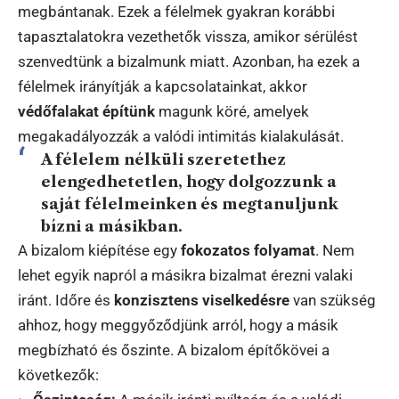
megbántanak. Ezek a félelmek gyakran korábbi
tapasztalatokra vezethetők vissza, amikor sérülést
szenvedtünk a bizalmunk miatt. Azonban, ha ezek a
félelmek irányítják a kapcsolatainkat, akkor
védőfalakat építünk
magunk köré, amelyek
megakadályozzák a valódi intimitás kialakulását.
A félelem nélküli szeretethez
elengedhetetlen, hogy dolgozzunk a
saját félelmeinken és megtanuljunk
bízni a másikban.
A bizalom kiépítése egy
fokozatos folyamat
. Nem
lehet egyik napról a másikra bizalmat érezni valaki
iránt. Időre és
konzisztens viselkedésre
van szükség
ahhoz, hogy meggyőződjünk arról, hogy a másik
megbízható és őszinte. A bizalom építőkövei a
következők: