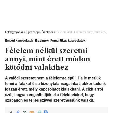
Lélekgyógyász
>
Egészség
>
Érzelmek
>
Félelem nélkül szeretni annyi, mint érett módon kötődni valakihez
Emberi kapcsolatok
Érzelmek
Romantikus kapcsolatok
Félelem nélkül szeretni
annyi, mint érett módon
kötődni valakihez
A valódi szeretet nem a félelemre épül. Ha le merjük
tenni a falakat és a bizonytalanságainkat, akkor tudunk
igazán érett, mély kapcsolatot kialakítani. A cikk arról
szól, hogyan engedhetjük el a félelmeinket, hogy
szabadon és teljes szívvel szerethessünk valakit.