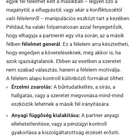
egyik fél félelmet kelt a másikban – legyen szó a
magánytól, a elhagyástól, vagy akár a konfliktusoktól
való félelemről
– manipulációs eszközt tart a kezében.
Például, ha valaki folyamatosan azzal fenyegetőzik,
hogy elhagyja a partnerét egy vita során, az a másik
félben
félelmet generál
. Ez a félelem arra késztetheti,
hogy engedjen a követeléseknek, még akkor is, ha
azok igazságtalanok. Ebben az esetben a szeretet
nem szabad választás, hanem a félelem motiválja.
A félelem alapú kontroll különböző formákat ölthet:
Érzelmi zsarolás:
A bűntudatkeltés, a sírás, a
hallgatás, vagy a szeretet megvonása mind-mind
eszközök lehetnek a másik fél irányítására.
Anyagi függőség kialakítása:
A partner anyagi
ellehetetlenítése, vagy a pénzügyi kontroll
gyakorlása a kiszolgáltatottság érzését erősíti.