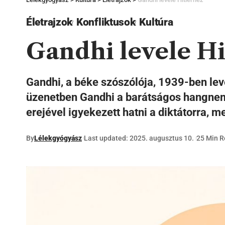
Életrajzok
Konfliktusok
Kultúra
Gandhi levele Hi
Gandhi, a béke szószólója, 1939-ben lev
üzenetben Gandhi a barátságos hangnem e
erejével igyekezett hatni a diktátorra, 
By
Lélekgyógyász
Last updated: 2025. augusztus 10.
25 Min 