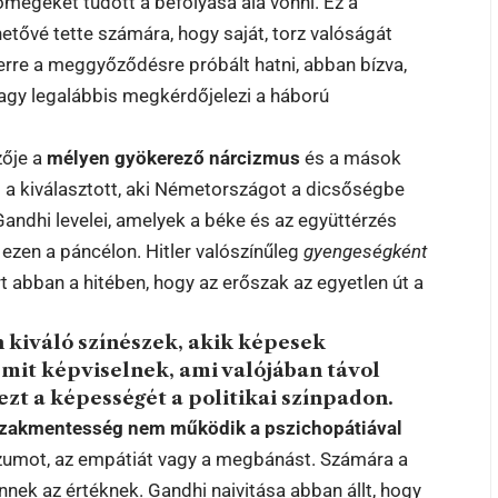
tömegeket tudott a befolyása alá vonni. Ez a
ehetővé tette számára, hogy saját, torz valóságát
erre a meggyőződésre próbált hatni, abban bízva,
vagy legalábbis megkérdőjelezi a háború
zője a
mélyen gyökerező nárcizmus
és a mások
 ő a kiválasztott, aki Németországot a dicsőségbe
andhi levelei, amelyek a béke és az együttérzés
ezen a páncélon. Hitler valószínűleg
gyengeségként
t abban a hitében, hogy az erőszak az egyetlen út a
 kiváló színészek, akik képesek
smit képviselnek, ami valójában távol
ezt a képességét a politikai színpadon.
szakmentesség nem működik a pszichopátiával
zumot, az empátiát vagy a megbánást. Számára a
nnek az értéknek. Gandhi naivitása abban állt, hogy