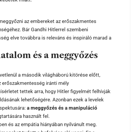
 meggyőzni az embereket az erőszakmentes
lenségéhez. Bár Gandhi Hitlerrel szembeni
ég elve továbbra is releváns és inspiráló marad a
 hatalom és a meggyőzés
özvetlenül a második világháború kitörése előtt,
az erőszakmentesség iránti mély
érletet tettek arra, hogy Hitler figyelmét felhívják
ldásának lehetőségére. Azonban ezek a levelek
aspektusára:
a meggyőzés és a manipuláció
artására használt fel.
ben és az empátia hiányában nyilvánult meg.