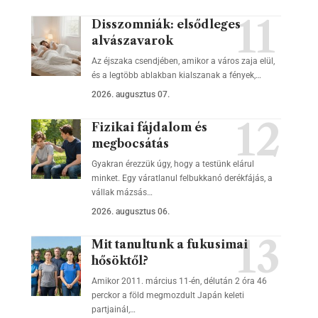
Disszomniák: elsődleges
alvászavarok
Az éjszaka csendjében, amikor a város zaja elül,
és a legtöbb ablakban kialszanak a fények,…
2026. augusztus 07.
Fizikai fájdalom és
megbocsátás
Gyakran érezzük úgy, hogy a testünk elárul
minket. Egy váratlanul felbukkanó derékfájás, a
vállak mázsás…
2026. augusztus 06.
Mit tanultunk a fukusimai
hősöktől?
Amikor 2011. március 11-én, délután 2 óra 46
perckor a föld megmozdult Japán keleti
partjainál,…