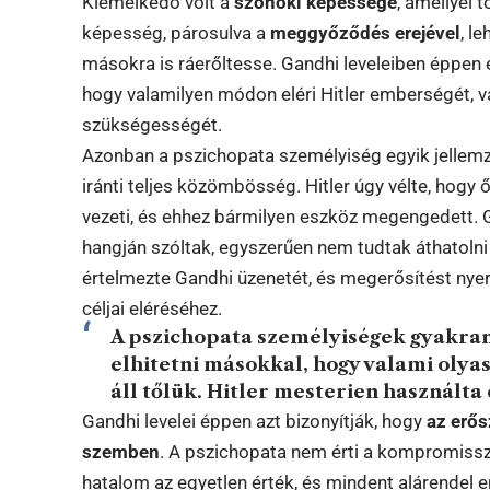
Kiemelkedő volt a
szónoki képessége
, amellyel 
képesség, párosulva a
meggyőződés erejével
, l
másokra is ráerőltesse. Gandhi leveleiben éppen 
hogy valamilyen módon eléri Hitler emberségét, 
szükségességét.
Azonban a pszichopata személyiség egyik jellem
iránti teljes közömbösség. Hitler úgy vélte, hogy
vezeti, és ehhez bármilyen eszköz megengedett. G
hangján szóltak, egyszerűen nem tudtak áthatolni 
értelmezte Gandhi üzenetét, és megerősítést nyer
céljai eléréséhez.
A pszichopata személyiségek gyakran
elhitetni másokkal, hogy valami olya
áll tőlük. Hitler mesterien használta 
Gandhi levelei éppen azt bizonyítják, hogy
az erő
szemben
. A pszichopata nem érti a kompromiss
hatalom az egyetlen érték, és mindent alárendel e