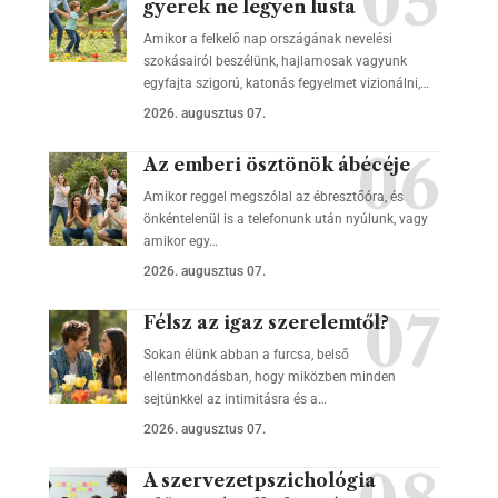
gyerek ne legyen lusta
Amikor a felkelő nap országának nevelési
szokásairól beszélünk, hajlamosak vagyunk
egyfajta szigorú, katonás fegyelmet vizionálni,…
2026. augusztus 07.
Az emberi ösztönök ábécéje
Amikor reggel megszólal az ébresztőóra, és
önkéntelenül is a telefonunk után nyúlunk, vagy
amikor egy…
2026. augusztus 07.
Félsz az igaz szerelemtől?
Sokan élünk abban a furcsa, belső
ellentmondásban, hogy miközben minden
sejtünkkel az intimitásra és a…
2026. augusztus 07.
A szervezetpszichológia