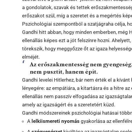
a gondolatok, szavak és tettek erőszakmentességé
erőszakot szül, míg a szeretet és a megértés kép
Pszichológiai szempontból a szatjágraha célja, ho
Gandhi hitt abban, hogy minden emberben, még Hit
ellenállás képes ezt a jót felszínre hozni. Ahelyett
törekszik, hogy meggyőzze őt az igaza helyességér
elméjét.
Az erőszakmentesség nem gyengeség,
nem pusztít, hanem épít.
Gandhi levelei Hitlerhez, bár nem érték el a kíván
lényegére: az empátiára, a kitartásra és a hitre
ellenállás nem passzív elfogadása az igazságtala
amely az igazságért és a szeretetért küzd.
Gandhi módszereinek pszichológiai hatásai többré
A
lelkiismereti nyomás
gyakorlása az ellenfélre
A
szégyenérzet
kiváltása az igazságtalan csel