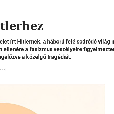
tlerhez
elet írt Hitlernek, a háború felé sodródó vil
llenére a fasizmus veszélyeire figyelmeztete
megelőzve a közelgő tragédiát.
Read