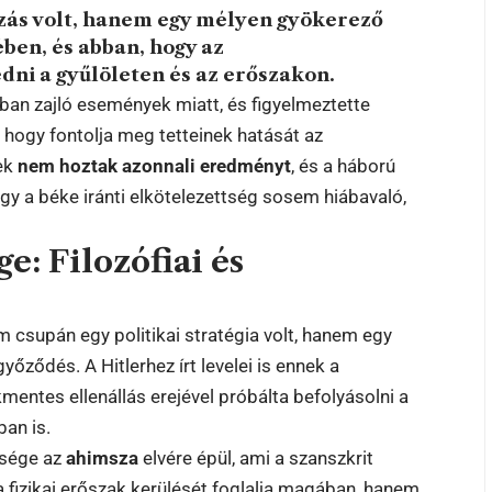
zás volt, hanem egy mélyen gyökerező
ében, és abban, hogy az
ni a gyűlöleten és az erőszakon.
gban zajló események miatt, és figyelmeztette
 hogy fontolja meg tetteinek hatását az
lek
nem hoztak azonnali eredményt
, és a háború
gy a béke iránti elkötelezettség sosem hiábavaló,
: Filozófiai és
em csupán egy politikai stratégia volt, hanem egy
őződés. A Hitlerhez írt levelei is ennek a
ntes ellenállás erejével próbálta befolyásolni a
an is.
ssége az
ahimsza
elvére épül, ami a szanszkrit
 a fizikai erőszak kerülését foglalja magában, hanem