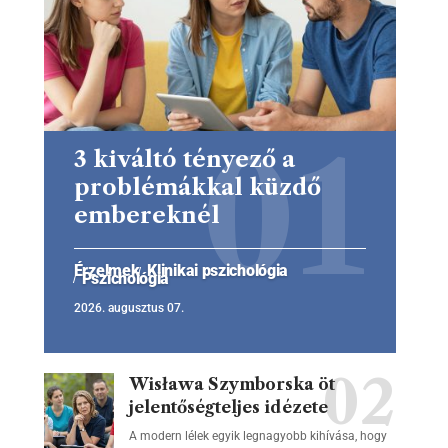
3 kiváltó tényező a
problémákkal küzdő
embereknél
Érzelmek
Klinikai pszichológia
Pszichológia
2026. augusztus 07.
Wisława Szymborska öt
jelentőségteljes idézete
A modern lélek egyik legnagyobb kihívása, hogy