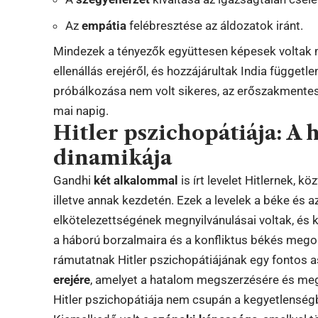
Az
empátia
felébresztése az áldozatok iránt.
Mindezek a tényezők együttesen képesek voltak
ellenállás erejéről, és hozzájárultak India függet
próbálkozása nem volt sikeres, az erőszakmentess
mai napig.
Hitler pszichopátiája: A
dinamikája
Gandhi
két alkalommal
is írt levelet Hitlernek, k
illetve annak kezdetén. Ezek a levelek a béke és 
elkötelezettségének megnyilvánulásai voltak, és kís
a háború borzalmaira és a konfliktus békés mego
rámutatnak Hitler pszichopátiájának egy fontos 
erejére
, amelyet a hatalom megszerzésére és megt
Hitler pszichopátiája nem csupán a kegyetlenség