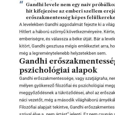
Gandhi levele nem egy naiv próbálko
hit kifejezése az emberi szellem erej
erőszakmentesség képes felülkereked
A levelekben Gandhi aggodalmát fejezte ki a vilá
Hitlert a háború szörnyű következményeire. Kérte,
emberiségre, és válassza a béke útját. Bár a leve
kitört, Gandhi gesztusa mégis emlékeztet arra, ho
még a legreménytelenebb helyzetekben sem.
Gandhi erőszakmentessége
pszichológiai alapok
Gandhi erőszakmentessége, vagy
szatjágraha
, n
mélyen gyökerező filozófiai és pszichológiai meggy
meggyőződésnek a tükröződései, ahol az erőszakme
náci vezetőt, még a második világháború árnyékáb
Filozófiai alapjait tekintve, Gandhi erőszakmente
szóval élve a „nem ártást” jelenti. Ez nem csupán