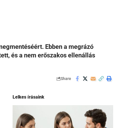
ág megmentéséért. Ebben a megrázó
tt, és a nem erőszakos ellenállás
Share
Lelkes írásaink