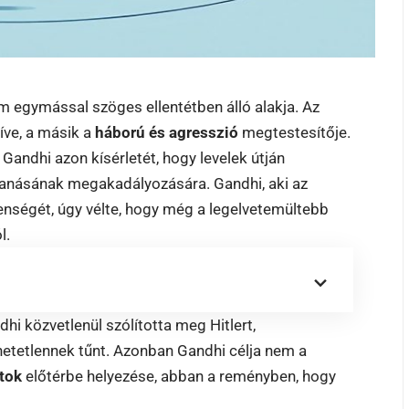
ám egymással szöges ellentétben álló alakja. Az
íve, a másik a
háború és agresszió
megtestesítője.
andhi azon kísérletét, hogy levelek útján
bbanásának megakadályozására. Gandhi, aki az
lenségét, úgy vélte, hogy még a legelvetemültebb
l.
ndhi közvetlenül szólította meg Hitlert,
etetlennek tűnt. Azonban Gandhi célja nem a
tok
előtérbe helyezése, abban a reményben, hogy