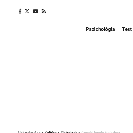
Pszichológia
Test 
Lélekgyógyász
>
Kultúra
>
Életrajzok
>
Gandhi levele Hitlerhez