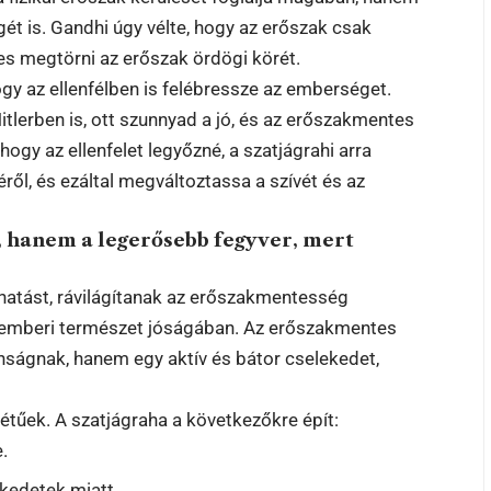
t is. Gandhi úgy vélte, hogy az erőszak csak
es megtörni az erőszak ördögi körét.
gy az ellenfélben is felébressze az emberséget.
lerben is, ott szunnyad a jó, és az erőszakmentes
, hogy az ellenfelet legyőzné, a szatjágrahi arra
ől, és ezáltal megváltoztassa a szívét és az
 hanem a legerősebb fegyver, mert
t hatást, rávilágítanak az erőszakmentesség
 az emberi természet jóságában. Az erőszakmentes
nságnak, hanem egy aktív és bátor cselekedet,
tűek. A szatjágraha a következőkre épít:
.
ekedetek miatt.