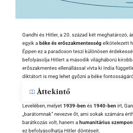
Gandhi és Hitler, a 20. század két meghatározó, 
egyik a
béke és erőszakmentesség
elkötelezett h
Éppen ez a paradoxon teszi különösen érdekessé G
befolyásolja Hitlert a második világháború kiro
erőszakmentes ellenállással vívta ki India függet
diktátort is meg lehet győzni a béke fontosságáró
Áttekintő
Levelében, melyet
1939-ben
és
1940-ben
írt, Ga
„barátomnak” nevezve őt, ami sokak számára érth
barátkozás volt, hanem a
humanitárius szempon
ez befolyásolhatja Hitler döntéseit.