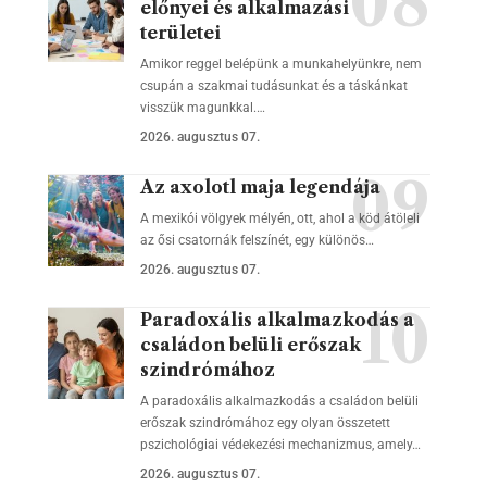
előnyei és alkalmazási
területei
Amikor reggel belépünk a munkahelyünkre, nem
csupán a szakmai tudásunkat és a táskánkat
visszük magunkkal.…
2026. augusztus 07.
Az axolotl maja legendája
A mexikói völgyek mélyén, ott, ahol a köd átöleli
az ősi csatornák felszínét, egy különös…
2026. augusztus 07.
Paradoxális alkalmazkodás a
családon belüli erőszak
szindrómához
A paradoxális alkalmazkodás a családon belüli
erőszak szindrómához egy olyan összetett
pszichológiai védekezési mechanizmus, amely…
2026. augusztus 07.