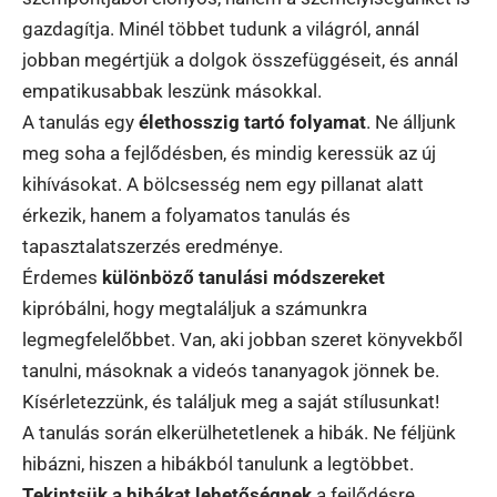
gazdagítja. Minél többet tudunk a világról, annál
jobban megértjük a dolgok összefüggéseit, és annál
empatikusabbak leszünk másokkal.
A tanulás egy
élethosszig tartó folyamat
. Ne álljunk
meg soha a fejlődésben, és mindig keressük az új
kihívásokat. A bölcsesség nem egy pillanat alatt
érkezik, hanem a folyamatos tanulás és
tapasztalatszerzés eredménye.
Érdemes
különböző tanulási módszereket
kipróbálni, hogy megtaláljuk a számunkra
legmegfelelőbbet. Van, aki jobban szeret könyvekből
tanulni, másoknak a videós tananyagok jönnek be.
Kísérletezzünk, és találjuk meg a saját stílusunkat!
A tanulás során elkerülhetetlenek a hibák. Ne féljünk
hibázni, hiszen a hibákból tanulunk a legtöbbet.
Tekintsük a hibákat lehetőségnek
a fejlődésre.