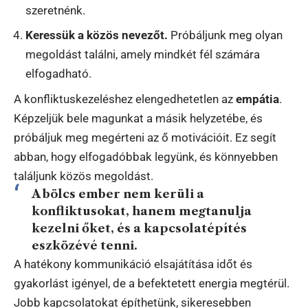
szeretnénk.
Keressük a közös nevezőt.
Próbáljunk meg olyan
megoldást találni, amely mindkét fél számára
elfogadható.
A konfliktuskezeléshez elengedhetetlen az
empátia
.
Képzeljük bele magunkat a másik helyzetébe, és
próbáljuk meg megérteni az ő motivációit. Ez segít
abban, hogy elfogadóbbak legyünk, és könnyebben
találjunk közös megoldást.
A bölcs ember nem kerüli a
konfliktusokat, hanem megtanulja
kezelni őket, és a kapcsolatépítés
eszközévé tenni.
A hatékony kommunikáció elsajátítása időt és
gyakorlást igényel, de a befektetett energia megtérül.
Jobb kapcsolatokat építhetünk, sikeresebben