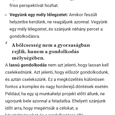
friss perspektívát hozhat.
Vegyünk egy mély lélegzetet:
Amikor feszült
helyzetbe kerülünk, ne reagáljunk azonnal. Vegyünk
egy mély lélegzetet, és szánjunk néhány percet a
gondolkodásra.
A bölcsesség nem a gyorsaságban
rejlik, hanem a gondolkodás
mélységében.
A
lassú gondolkodás
nem azt jelenti, hogy lassan kell
cselekednünk. Azt jelenti, hogy
először
gondolkodunk,
és
aztán
cselekszünk. Ez a megközelítés különösen
fontos a komplex és nagy horderejű döntések esetén.
Például, ha egy új munkahelyi projekt előtt állunk, ne
ugorjunk bele azonnal a feladatba. Ehelyett szánjunk
időt arra, hogy megértsük a célokat, a