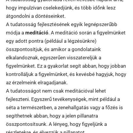
hogy impulzívan cselekedjünk, és több időnk lesz
átgondolni a döntéseinket.
A tudatosság fejlesztésének egyik legnépszerűbb
módja a
meditáció
. A meditáció során a figyelmünket
egy adott pontra (például a légzésünkre)
összpontosítjuk, és amikor a gondolataink
elkalandoznak, egyszerűen visszatereljük a
figyelmünket. Ez a gyakorlat segít abban, hogy jobban
kontrolláljuk a figyelmünket, és kevésbé hagyjuk, hogy
az érzelmeink elragadjanak.
A tudatosságot nem csak meditációval lehet
fejleszteni. Egyszerű tevékenységek, mint például a
séta a természetben, a zenehallgatás vagy a főzés is
segíthetnek abban, hogy a jelen pillanatra
összpontosítsunk. A lényeg, hogy figyeljünk a
részletekre, és élvezzük a pillanatot.