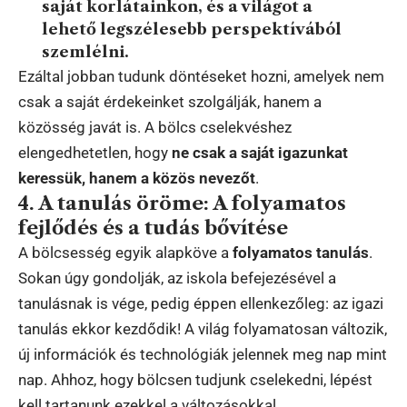
saját korlátainkon, és a világot a
lehető legszélesebb perspektívából
szemlélni.
Ezáltal jobban tudunk döntéseket hozni, amelyek nem
csak a saját érdekeinket szolgálják, hanem a
közösség javát is. A bölcs cselekvéshez
elengedhetetlen, hogy
ne csak a saját igazunkat
keressük, hanem a közös nevezőt
.
4. A tanulás öröme: A folyamatos
fejlődés és a tudás bővítése
A bölcsesség egyik alapköve a
folyamatos tanulás
.
Sokan úgy gondolják, az iskola befejezésével a
tanulásnak is vége, pedig éppen ellenkezőleg: az igazi
tanulás ekkor kezdődik! A világ folyamatosan változik,
új információk és technológiák jelennek meg nap mint
nap. Ahhoz, hogy bölcsen tudjunk cselekedni, lépést
kell tartanunk ezekkel a változásokkal.