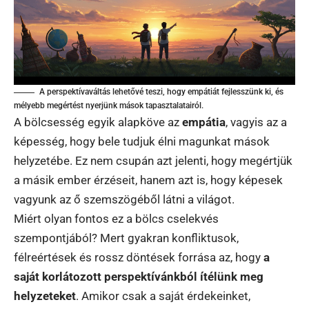
A perspektívaváltás lehetővé teszi, hogy empátiát fejlesszünk ki, és
mélyebb megértést nyerjünk mások tapasztalatairól.
A bölcsesség egyik alapköve az
empátia
, vagyis az a
képesség, hogy bele tudjuk élni magunkat mások
helyzetébe. Ez nem csupán azt jelenti, hogy megértjük
a másik ember érzéseit, hanem azt is, hogy képesek
vagyunk az ő szemszögéből látni a világot.
Miért olyan fontos ez a bölcs cselekvés
szempontjából? Mert gyakran konfliktusok,
félreértések és rossz döntések forrása az, hogy
a
saját korlátozott perspektívánkból ítélünk meg
helyzeteket
. Amikor csak a saját érdekeinket,