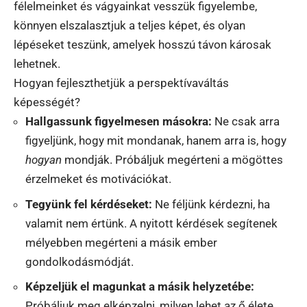
félelmeinket és vágyainkat vesszük figyelembe,
könnyen elszalasztjuk a teljes képet, és olyan
lépéseket teszünk, amelyek hosszú távon károsak
lehetnek.
Hogyan fejleszthetjük a perspektívaváltás
képességét?
Hallgassunk figyelmesen másokra:
Ne csak arra
figyeljünk, hogy mit mondanak, hanem arra is, hogy
hogyan
mondják. Próbáljuk megérteni a mögöttes
érzelmeket és motivációkat.
Tegyünk fel kérdéseket:
Ne féljünk kérdezni, ha
valamit nem értünk. A nyitott kérdések segítenek
mélyebben megérteni a másik ember
gondolkodásmódját.
Képzeljük el magunkat a másik helyzetébe:
Próbáljuk meg elképzelni, milyen lehet az ő élete,