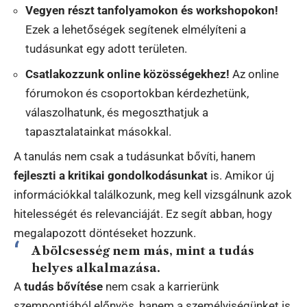
Vegyen részt tanfolyamokon és workshopokon!
Ezek a lehetőségek segítenek elmélyíteni a
tudásunkat egy adott területen.
Csatlakozzunk online közösségekhez!
Az online
fórumokon és csoportokban kérdezhetünk,
válaszolhatunk, és megoszthatjuk a
tapasztalatainkat másokkal.
A tanulás nem csak a tudásunkat bővíti, hanem
fejleszti a kritikai gondolkodásunkat
is. Amikor új
információkkal találkozunk, meg kell vizsgálnunk azok
hitelességét és relevanciáját. Ez segít abban, hogy
megalapozott döntéseket hozzunk.
A bölcsesség nem más, mint a tudás
helyes alkalmazása.
A
tudás bővítése
nem csak a karrierünk
szempontjából előnyös, hanem a személyiségünket is