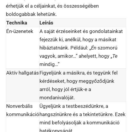
érhetjük el a céljainkat, és összességében
boldogabbak lehetünk.
Technika
Leírás
Én-üzenetek
A saját érzéseinket és gondolatainkat
fejezzük ki, anélkül, hogy a másikat
hibáztatnánk. Például: „
Én
szomorú
vagyok, amikor…” ahelyett, hogy „
Te
mindig…”
Aktív hallgatás
Figyeljünk a másikra, és tegyünk fel
kérdéseket, hogy meggyőződjünk
arról, hogy jól értjük-e a
mondanivalóját.
Nonverbális
Ügyeljünk a testbeszédünkre, a
kommunikáció
hangszínünkre és a tekintetünkre. Ezek
mind befolyásolják a kommunikáció
hatékonyságát.