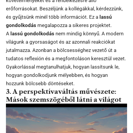
követelményeket és a rendelkezésre álló
erőforrásokat. Beszéljünk a kollégákkal, kérdezzünk,
és gyűjtsünk minél több információt. Ez a
lassú
gondolkodás
megalapozza a sikeres projektet.
A
lassú gondolkodás
nem mindig könnyű. A modern
világunk a gyorsaságot és az azonnali reakciókat
jutalmazza. Azonban a bölcsességhez vezető út a
tudatos reflexión és a megfontoláson keresztül vezet.
Gyakorlással megtanulhatjuk, hogyan lassítsunk le,
hogyan gondolkodjunk mélyebben, és hogyan
hozzunk bölcsebb döntéseket.
3. A perspektívaváltás művészete:
Mások szemszögéből látni a világot