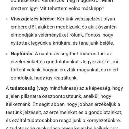
döntéseinket. Kérdezzük meg magunktól: Miért
éreztem így? Mit tehettem volna másképp?
Visszajelzés kérése:
Kérjünk visszajelzést olyan
emberektől, akikben megbízunk, és akik őszintén
elmondják a véleményüket rólunk. Fontos, hogy
nyitottak legyünk a kritikára, és tanuljunk belőle.
Naplóírás:
A naplóírás segíthet tudatosítani az
érzelmeinket és gondolatainkat. Jegyezzük fel, mi
történt velünk, hogyan éreztük magunkat, és miért
gondoljuk, hogy így reagáltunk.
A
tudatosság
(vagy mindfulness) az a képesség, hogy
a jelen pillanatra összpontosítsunk, anélkül, hogy
ítélkeznénk. Ez segít abban, hogy jobban érzékeljük a
testünk jelzéseit, az érzelmeinket és a gondolatainkat,
és ezáltal tudatosabban reagáljunk a környezetünkre.
A tudatosság gyakorlása révén kevésbé hajlunk arra,