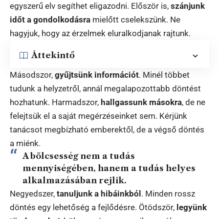
egyszerű elv segíthet eligazodni. Először is,
szánjunk
időt a gondolkodásra
mielőtt cselekszünk. Ne
hagyjuk, hogy az érzelmek eluralkodjanak rajtunk.
Áttekintő
Másodszor,
gyűjtsünk információt
. Minél többet
tudunk a helyzetről, annál megalapozottabb döntést
hozhatunk. Harmadszor,
hallgassunk másokra
, de ne
felejtsük el a saját megérzéseinket sem. Kérjünk
tanácsot megbízható emberektől, de a végső döntés
a miénk.
A bölcsesség nem a tudás
mennyiségében, hanem a tudás helyes
alkalmazásában rejlik.
Negyedszer,
tanuljunk a hibáinkból
. Minden rossz
döntés egy lehetőség a fejlődésre. Ötödször,
legyünk