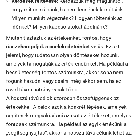
Kérdések feltevése:
Kérdezzük meg magunktól,
hogy mit csinálnánk, ha nem lennének korlátaink.
Milyen munkát végeznénk? Hogyan töltenénk az
időnket? Milyen kapcsolatokat ápolnánk?
Miután tisztáztuk az értékeinket, fontos, hogy
összehangoljuk a cselekedeteinket
velük. Ez azt
jelenti, hogy tudatosan olyan döntéseket hozunk,
amelyek támogatják az értékrendünket. Ha például a
becsületesség fontos számunkra, akkor soha nem
fogunk hazudni vagy csalni, még akkor sem, ha ez
rövid távon hátrányosnak tűnik.
A hosszú távú célok szorosan összefüggenek az
értékekkel. A célok azok a konkrét lépések, amelyek
segítenek megvalósítani azokat az értékeket, amelyek
fontosak számunkra. Ha például az egyik értékünk a
„segítségnyújtás”, akkor a hosszú távú célunk lehet az,