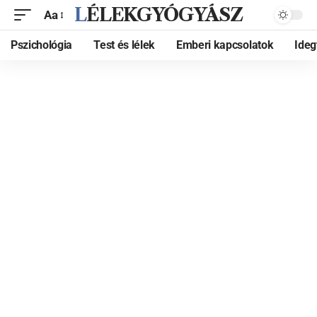
LÉLEKGYÓGYÁSZ
Aa
Pszichológia
Test és lélek
Emberi kapcsolatok
Ide