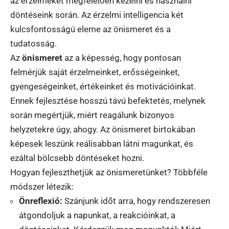
az érzelmeket megfelelően kezelni és használni
döntéseink során. Az érzelmi intelligencia két
kulcsfontosságú eleme az önismeret és a
tudatosság.
Az
önismeret
az a képesség, hogy pontosan
felmérjük saját érzelmeinket, erősségeinket,
gyengeségeinket, értékeinket és motivációinkat.
Ennek fejlesztése hosszú távú befektetés, melynek
során megértjük, miért reagálunk bizonyos
helyzetekre úgy, ahogy. Az önismeret birtokában
képesek leszünk reálisabban látni magunkat, és
ezáltal bölcsebb döntéseket hozni.
Hogyan fejleszthetjük az önismeretünket? Többféle
módszer létezik:
Önreflexió:
Szánjunk időt arra, hogy rendszeresen
átgondoljuk a napunkat, a reakcióinkat, a