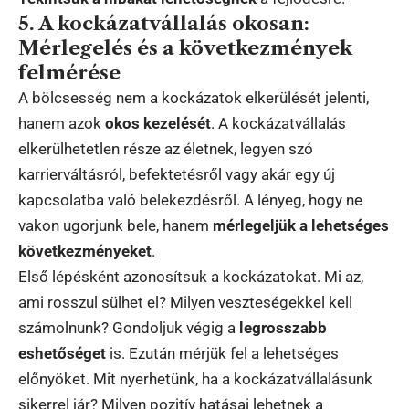
5. A kockázatvállalás okosan:
Mérlegelés és a következmények
felmérése
A bölcsesség nem a kockázatok elkerülését jelenti,
hanem azok
okos kezelését
. A kockázatvállalás
elkerülhetetlen része az életnek, legyen szó
karrierváltásról, befektetésről vagy akár egy új
kapcsolatba való belekezdésről. A lényeg, hogy ne
vakon ugorjunk bele, hanem
mérlegeljük a lehetséges
következményeket
.
Első lépésként azonosítsuk a kockázatokat. Mi az,
ami rosszul sülhet el? Milyen veszteségekkel kell
számolnunk? Gondoljuk végig a
legrosszabb
eshetőséget
is. Ezután mérjük fel a lehetséges
előnyöket. Mit nyerhetünk, ha a kockázatvállalásunk
sikerrel jár? Milyen pozitív hatásai lehetnek a