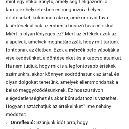
mint egy etikai iránytű, amely segít eligazodni a
komplex helyzetekben és meghozni a helyes
döntéseket, különösen akkor, amikor rövid távú
kísértések állnak szemben a hosszú távú célokkal.
Miért is olyan lényeges ez? Mert az értékek azok az
alapelvek, amelyek meghatározzák, hogy mit tartunk
fontosnak az életben. Ezek a
mércék
befolyásolják a
viselkedésünket, a döntéseinket és a kapcsolatainkat.
Ha nem tudjuk, hogy mik is a legfontosabb értékek
számunkra, akkor könnyen sodródhatunk az árral, és
olyan dolgokat tehetünk, amelyek ellentmondanak a
belső meggyőződésünknek. Ez hosszú távon
elégedetlenséghez és akár bűntudathoz is vezethet.
Hogyan tisztázhatjuk az értékeinket? Íme néhány
módszer:
Önreflexió:
Szánjunk időt arra, hogy