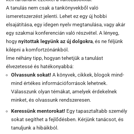
A tanulás nem csak a tankönyvekből való
ismeretszerzést jelenti. Lehet ez egy új hobbi
elsajátítása, egy idegen nyelv megtanulása, vagy akár
egy szakmai konferencián való részvétel. A lényeg,
hogy
nyitottak legyünk az új dolgokra
, és ne féljünk
kilépni a komfortzónánkból.
Íme néhány tipp, hogyan tehetjük a tanulást
élvezetessé és hatékonyabbá:
Olvassunk sokat!
A könyvek, cikkek, blogok mind-
mind értékes információforrások lehetnek.
Válasszunk olyan témákat, amelyek érdekelnek
minket, és olvassunk rendszeresen.
Keressünk mentorokat!
Egy tapasztaltabb személy
sokat segíthet a fejlődésben. Kérjünk tanácsot, és
tanuljunk a hibáikból.