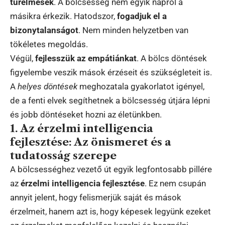
türelmesek
. A bölcsesség nem egyik napról a
másikra érkezik. Hatodszor,
fogadjuk el a
bizonytalanságot
. Nem minden helyzetben van
tökéletes megoldás.
Végül,
fejlesszük az empátiánkat
. A bölcs döntések
figyelembe veszik mások érzéseit és szükségleteit is.
A
helyes döntések
meghozatala gyakorlatot igényel,
de a fenti elvek segíthetnek a bölcsesség útjára lépni
és jobb döntéseket hozni az életünkben.
1. Az érzelmi intelligencia
fejlesztése: Az önismeret és a
tudatosság szerepe
A bölcsességhez vezető út egyik legfontosabb pillére
az
érzelmi intelligencia fejlesztése
. Ez nem csupán
annyit jelent, hogy felismerjük saját és mások
érzelmeit, hanem azt is, hogy képesek legyünk ezeket