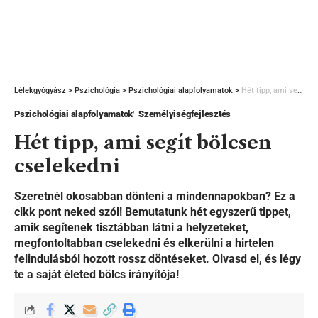
Lélekgyógyász
>
Pszichológia
>
Pszichológiai alapfolyamatok
>
Hét tipp, ami segít bölcsen cselekedni
Pszichológiai alapfolyamatok
Személyiségfejlesztés
Hét tipp, ami segít bölcsen
cselekedni
Szeretnél okosabban dönteni a mindennapokban? Ez a
cikk pont neked szól! Bemutatunk hét egyszerű tippet,
amik segítenek tisztábban látni a helyzeteket,
megfontoltabban cselekedni és elkerülni a hirtelen
felindulásból hozott rossz döntéseket. Olvasd el, és légy
te a saját életed bölcs irányítója!