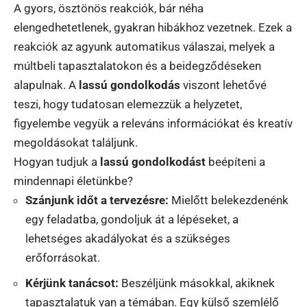
A gyors, ösztönös reakciók, bár néha
elengedhetetlenek, gyakran hibákhoz vezetnek. Ezek a
reakciók az agyunk automatikus válaszai, melyek a
múltbeli tapasztalatokon és a beidegződéseken
alapulnak. A
lassú gondolkodás
viszont lehetővé
teszi, hogy tudatosan elemezzük a helyzetet,
figyelembe vegyük a releváns információkat és kreatív
megoldásokat találjunk.
Hogyan tudjuk a
lassú gondolkodást
beépíteni a
mindennapi életünkbe?
Szánjunk időt a tervezésre:
Mielőtt belekezdenénk
egy feladatba, gondoljuk át a lépéseket, a
lehetséges akadályokat és a szükséges
erőforrásokat.
Kérjünk tanácsot:
Beszéljünk másokkal, akiknek
tapasztalatuk van a témában. Egy külső szemlélő