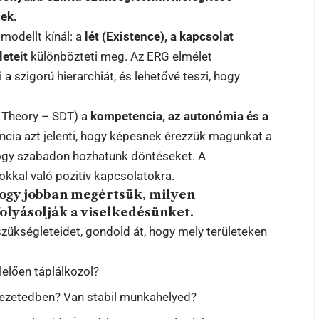
nek.
modellt kínál: a
lét (Existence), a kapcsolat
eteit
különbözteti meg. Az ERG elmélet
a szigorú hierarchiát, és lehetővé teszi, hogy
 Theory – SDT) a
kompetencia, az autonómia és a
cia azt jelenti, hogy képesnek érezzük magunkat a
hogy szabadon hozhatunk döntéseket. A
kal való pozitív kapcsolatokra.
hogy jobban megértsük, milyen
olyásolják a viselkedésünket.
szükségleteidet, gondold át, hogy mely területeken
lelően táplálkozol?
ezetedben? Van stabil munkahelyed?