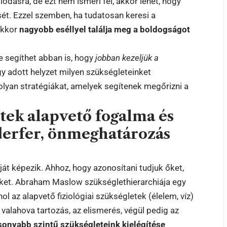
ódásra, de ezt nem ismeri fel, akkor lehet, hogy
sét. Ezzel szemben, ha tudatosan keresi a
akkor
nagyobb eséllyel találja meg a boldogságot
e segíthet abban is, hogy
jobban kezeljük a
gy adott helyzet milyen szükségleteinket
olyan stratégiákat, amelyek segítenek megőrizni a
etek alapvető fogalma és
derfer, önmeghatározás
ját képezik. Ahhoz, hogy azonosítani tudjuk őket,
et. Abraham Maslow szükséglethierarchiája egy
l az alapvető fiziológiai szükségletek (élelem, víz)
 valahova tartozás, az elismerés, végül pedig az
sonyabb szintű szükségleteink kielégítése