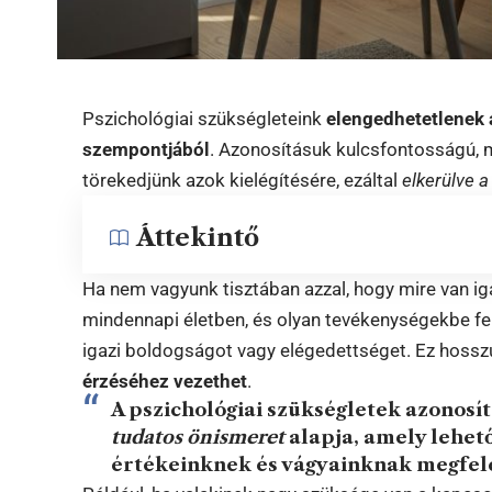
Pszichológiai szükségleteink
elengedhetetlenek 
szempontjából
. Azonosításuk kulcsfontosságú, 
törekedjünk azok kielégítésére, ezáltal
elkerülve a
Áttekintő
Ha nem vagyunk tisztában azzal, hogy mire van i
mindennapi életben, és olyan tevékenységekbe fe
igazi boldogságot vagy elégedettséget. Ez hoss
érzéséhez vezethet
.
A pszichológiai szükségletek azonos
tudatos önismeret
alapja, amely lehető
értékeinknek és vágyainknak megfele