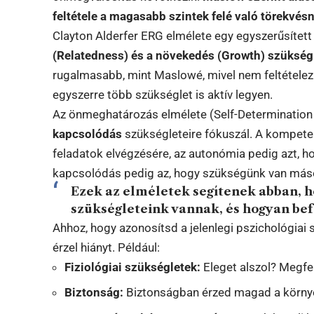
feltétele a magasabb szintek felé való törekvés
Clayton Alderfer ERG elmélete egy egyszerűsített 
(Relatedness) és a növekedés (Growth) szükségl
rugalmasabb, mint Maslowé, mivel nem feltételezi 
egyszerre több szükséglet is aktív legyen.
Az önmeghatározás elmélete (Self-Determination
kapcsolódás
szükségleteire fókuszál. A kompeten
feladatok elvégzésére, az autonómia pedig azt, 
kapcsolódás pedig az, hogy szükségünk van mások
Ezek az elméletek segítenek abban, 
szükségleteink vannak, és hogyan bef
Ahhoz, hogy azonosítsd a jelenlegi pszichológiai 
érzel hiányt. Például:
Fiziológiai szükségletek:
Eleget alszol? Megfe
Biztonság:
Biztonságban érzed magad a körny