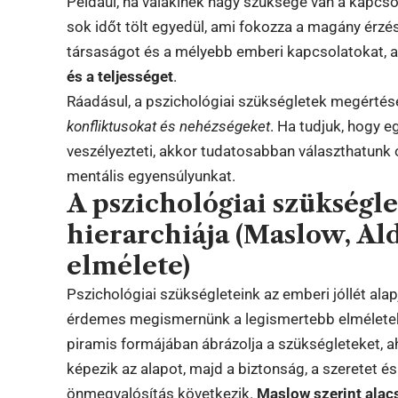
Például, ha valakinek nagy szüksége van a kapcsol
sok időt tölt egyedül, ami fokozza a magány érzé
társaságot és a mélyebb emberi kapcsolatokat, 
és a teljességet
.
Ráadásul, a pszichológiai szükségletek megértés
konfliktusokat és nehézségeket
. Ha tudjuk, hogy e
veszélyezteti, akkor tudatosabban választhatunk 
mentális egyensúlyunkat.
A pszichológiai szükségl
hierarchiája (Maslow, Al
elmélete)
Pszichológiai szükségleteink az emberi jóllét alap
érdemes megismernünk a legismertebb elméletek
piramis formájában ábrázolja a szükségleteket, aho
képezik az alapot, majd a biztonság, a szeretet és
önmegvalósítás következik.
Maslow szerint alac