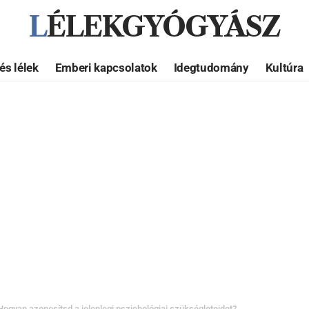
LÉLEKGYÓGYÁSZ
és lélek
Emberi kapcsolatok
Idegtudomány
Kultúra
Hogyan azonosítsd a jelenlegi pszichológiai szükségleteidet?