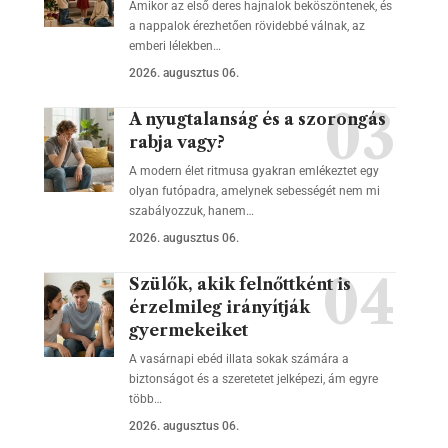
Amikor az első deres hajnalok beköszöntenek, és
a nappalok érezhetően rövidebbé válnak, az
emberi lélekben…
2026. augusztus 06.
A nyugtalanság és a szorongás
rabja vagy?
A modern élet ritmusa gyakran emlékeztet egy
olyan futópadra, amelynek sebességét nem mi
szabályozzuk, hanem…
2026. augusztus 06.
Szülők, akik felnőttként is
érzelmileg irányítják
gyermekeiket
A vasárnapi ebéd illata sokak számára a
biztonságot és a szeretetet jelképezi, ám egyre
több…
2026. augusztus 06.