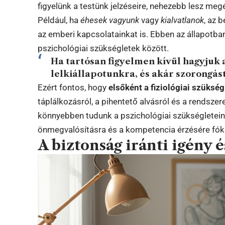
figyelünk a testünk jelzéseire, nehezebb lesz meg
Például, ha
éhesek vagyunk
vagy
kialvatlanok
, az 
az emberi kapcsolatainkat is. Ebben az állapotb
pszichológiai szükségletek között.
Ha tartósan figyelmen kívül hagyjuk a
lelkiállapotunkra, és akár szorongást
Ezért fontos, hogy
elsőként a fiziológiai szükség
táplálkozásról, a pihentető alvásról és a rendszer
könnyebben tudunk a pszichológiai szükségleteink
önmegvalósításra és a kompetencia érzésére fóku
A biztonság iránti igény 