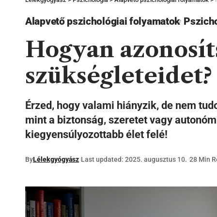
Alapvető pszichológiai folyamatok
Pszich
Hogyan azonosíts
szükségleteidet?
Érzed, hogy valami hiányzik, de nem tudo
mint a biztonság, szeretet vagy autonóm
kiegyensúlyozottabb élet felé!
By
Lélekgyógyász
Last updated: 2025. augusztus 10.
28 Min 