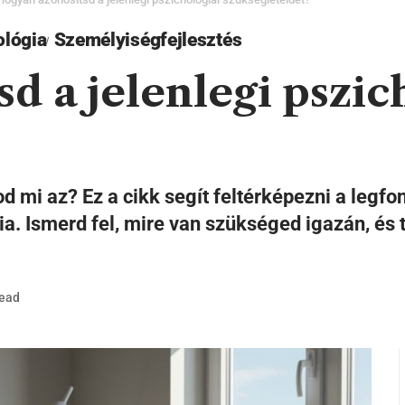
ológia
Személyiségfejlesztés
d a jelenlegi pszic
d mi az? Ez a cikk segít feltérképezni a legfo
ia. Ismerd fel, mire van szükséged igazán, és
Read