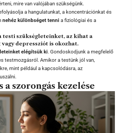
érteni, mire van valójában szükségünk.
befolyásolja a hangulatunkat, a koncentrációnkat és
an
nehéz különbséget tenni
a fiziológiai és a
 testi szükségleteinket, az kihat a
 vagy depressziót is okozhat.
leteinket elégítsük ki
. Gondoskodjunk a megfelelő
es testmozgásról. Amikor a testünk jól van,
re, mint például a kapcsolódásra, az
szálni.
és a szorongás kezelése