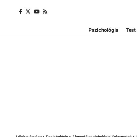
Pszichológia
Test 
Lélekgyógyász
>
Pszichológia
>
Alapvető pszichológiai folyamatok
>