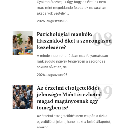
Gyakran érezhetjük úgy, hogy az életünk nem
más, mint megoldandó feladatok és váratlan
akadályok végtelen…
2026. augusztus 06.
Pszichológiai mankók:
Használod őket a szorongásod
kezelésére?
A mindennapi rohanásban és a folyamatosan
ránk zúduló ingerek tengerében a szorongás
sokunk hívatlan, de…
2026. augusztus 06.
Az érzelmi elszigetelődés
jelensége: Miért érezheted
magad magányosnak egy
tömegben is?
Az érzelmi elszigetelődés nem csupán a fizikai
egyedüllétet jelenti, hanem azt a belső állapotot,
amikor…