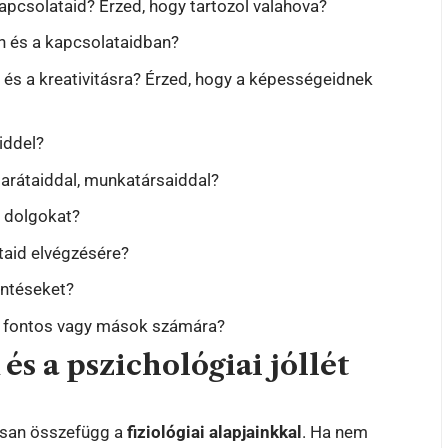
apcsolataid? Érzed, hogy tartozol valahova?
n és a kapcsolataidban?
 és a kreativitásra? Érzed, hogy a képességeidnek
iddel?
barátaiddal, munkatársaiddal?
j dolgokat?
aid elvégzésére?
ntéseket?
és fontos vagy mások számára?
 és a pszichológiai jóllét
rosan összefügg a
fiziológiai alapjainkkal
. Ha nem