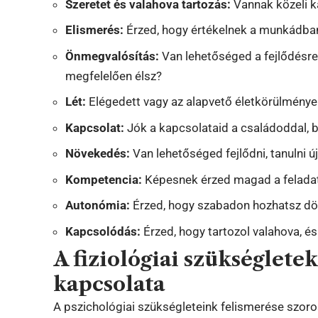
Szeretet és valahova tartozás:
Vannak közeli k
Elismerés:
Érzed, hogy értékelnek a munkádba
Önmegvalósítás:
Van lehetőséged a fejlődésre
megfelelően élsz?
Lét:
Elégedett vagy az alapvető életkörülménye
Kapcsolat:
Jók a kapcsolataid a családoddal, 
Növekedés:
Van lehetőséged fejlődni, tanulni ú
Kompetencia:
Képesnek érzed magad a feladat
Autonómia:
Érzed, hogy szabadon hozhatsz dö
Kapcsolódás:
Érzed, hogy tartozol valahova, 
A fiziológiai szükségletek
kapcsolata
A pszichológiai szükségleteink felismerése szo