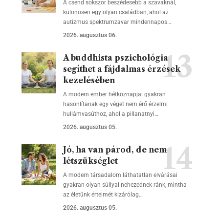
A csend sokszor beszédesebb a szavaknál,
különösen egy olyan családban, ahol az
autizmus spektrumzavar mindennapos…
2026. augusztus 06.
A buddhista pszichológia
segíthet a fájdalmas érzések
kezelésében
A modern ember hétköznapjai gyakran
hasonlítanak egy véget nem érő érzelmi
hullámvasúthoz, ahol a pillanatnyi…
2026. augusztus 05.
Jó, ha van párod, de nem
létszükséglet
A modern társadalom láthatatlan elvárásai
gyakran olyan súllyal nehezednek ránk, mintha
az életünk értelmét kizárólag…
2026. augusztus 05.