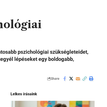
hológiai
ntosabb pszichológiai szükségleteidet,
 tegyél lépéseket egy boldogabb,
Share
Lelkes írásaink