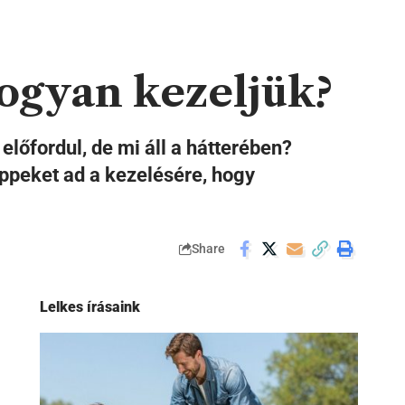
hogyan kezeljük?
lőfordul, de mi áll a hátterében?
tippeket ad a kezelésére, hogy
Share
Lelkes írásaink