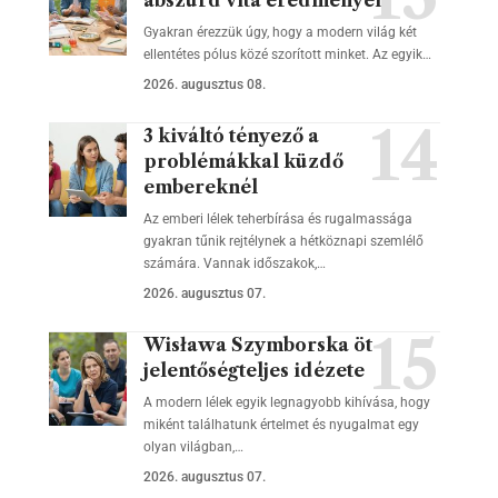
abszurd vita eredményei
Gyakran érezzük úgy, hogy a modern világ két
ellentétes pólus közé szorított minket. Az egyik…
2026. augusztus 08.
3 kiváltó tényező a
problémákkal küzdő
embereknél
Az emberi lélek teherbírása és rugalmassága
gyakran tűnik rejtélynek a hétköznapi szemlélő
számára. Vannak időszakok,…
2026. augusztus 07.
Wisława Szymborska öt
jelentőségteljes idézete
A modern lélek egyik legnagyobb kihívása, hogy
miként találhatunk értelmet és nyugalmat egy
olyan világban,…
2026. augusztus 07.