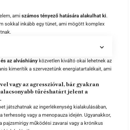
zelem, ami
számos tényező hatására alakulhat ki
.
em sokkal inkább egy tünet, ami mögött komplex
atnak.
 és az alváshiány
közvetlen kiváltó okai lehetnek az
nis kimerítik a szervezetünk energiatartalékait, ami
el vagy az agresszióval, bár gyakran
 alacsonyabb tűréshatárt jelent a
.
pet játszhatnak az ingerlékenység kialakulásában,
 a terhesség vagy a menopauza idején. Ugyanakkor,
l a pajzsmirigy működési zavarai vagy a krónikus