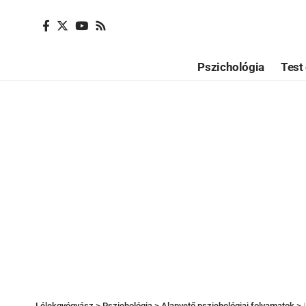
Pszichológia
Test 
Lélekgyógyász
>
Pszichológia
>
Alapvető pszichológiai folyamatok
>