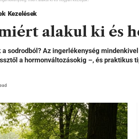
ek
Kezelések
miért alakul ki és 
 a sodrodból? Az ingerlékenység mindenkivel e
ressztől a hormonváltozásokig –, és praktikus 
Read