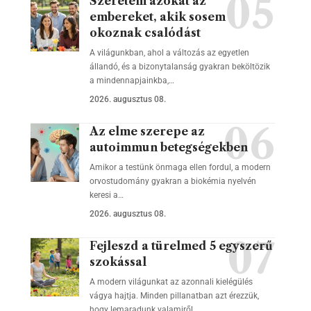
Szeretem azokat az
embereket, akik sosem
okoznak csalódást
A világunkban, ahol a változás az egyetlen
állandó, és a bizonytalanság gyakran beköltözik
a mindennapjainkba,…
2026. augusztus 08.
Az elme szerepe az
autoimmun betegségekben
Amikor a testünk önmaga ellen fordul, a modern
orvostudomány gyakran a biokémia nyelvén
keresi a…
2026. augusztus 08.
Fejleszd a türelmed 5 egyszerű
szokással
A modern világunkat az azonnali kielégülés
vágya hajtja. Minden pillanatban azt érezzük,
hogy lemaradunk valamiről,…