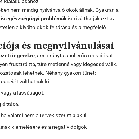
ot kialakulásához.
ében nem mindig nyilvánvaló okok állnak. Gyakran a
ális egészségügyi problémák
is kiválthatják ezt az
tetlen a kiváltó okok feltárása és a megfelelő
ciója és megnyilvánulásai
ezeti ingerekre
, ami aránytalanul erős reakciókat
yen frusztrálttá, türelmetlenné vagy idegessé válik.
tozatosak lehetnek. Néhány gyakori tünet:
reakciót válthatnak ki.
t vagy a lassúságot.
g érzése.
 ha valami nem a tervek szerint alakul.
inak kiemelésére és a negatív dolgok