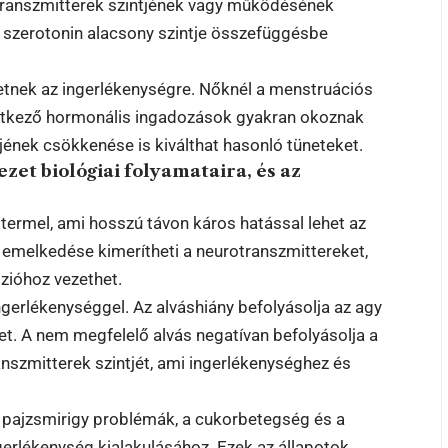
transzmitterek szintjének vagy működésének
a szerotonin alacsony szintje összefüggésbe
hetnek az ingerlékenységre. Nőknél a menstruációs
etkező hormonális ingadozások gyakran okoznak
tjének csökkenése is kiválthat hasonló tüneteket.
zet biológiai folyamataira, és az
 termel, ami hosszú távon káros hatással lehet az
ós emelkedése kimerítheti a neurotranszmittereket,
zióhoz vezethet.
gerlékenységgel. Az alváshiány befolyásolja az agy
t. A nem megfelelő alvás negatívan befolyásolja a
nszmitterek szintjét, ami ingerlékenységhez és
 a pajzsmirigy problémák, a cukorbetegség és a
gerlékenység kialakulásához. Ezek az állapotok