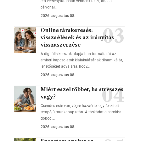
érő versenyfutásban vennénk részt, ahol a
célvonal…
2026. augusztus 08.
Online társkeresés:
visszaélések és az irányítás
visszaszerzése
A digitális korszak alapjaiban formálta át az
emberi kapcsolatok kialakulásának dinamikáját,
lehetőséget adva arra, hogy…
2026. augusztus 08.
Miért eszel többet, ha stresszes
vagy?
Csendes este van, végre hazaértél egy feszített
tempójú munkanap után. A táskádat a sarokba
dobod,…
2026. augusztus 08.