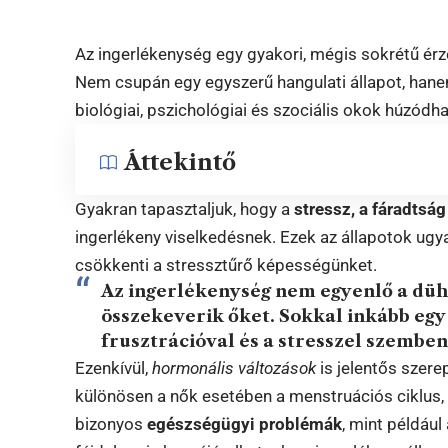
Az ingerlékenység egy gyakori, mégis sokrétű ér
Nem csupán egy egyszerű hangulati állapot, han
biológiai, pszichológiai és szociális okok húzódh
Áttekintő
Gyakran tapasztaljuk, hogy a
stressz, a fáradtság
ingerlékeny viselkedésnek. Ezek az állapotok ugya
csökkenti a stressztűrő képességünket.
Az ingerlékenység nem egyenlő a dühv
összekeverik őket. Sokkal inkább egy
frusztrációval és a stresszel szemben
Ezenkívül,
hormonális változások
is jelentős szere
különösen a nők esetében a menstruációs ciklus,
bizonyos
egészségügyi problémák
, mint példáu