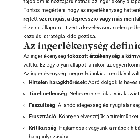
fájdalom is hozzájárulhatnak az ingerlékeny állap
Fontos megérteni, hogy az ingerlékenység hátter
rejtett szorongás, a depresszió vagy más ment
érzelmi állapotot. Ezért a kezelés során elengedhe
kezelési stratégia kidolgozása.
Az ingerlékenység definí
Az ingerlékenység
fokozott érzékenység a körny
vált ki. Ez egy olyan állapot, amikor az egyén könn
Az ingerlékenység megnyilvánulásai rendkívül vál
Hirtelen haragkitörések
: Apró dolgok is heves 
Türelmetlenség
: Nehezen viseljük a várakozás
Feszültség
: Állandó idegesség és nyugtalansá
Frusztráció
: Könnyen elveszítjük a türelmünket,
Kritikusság
: Hajlamosak vagyunk a mások hibá
hangsúlyozására.