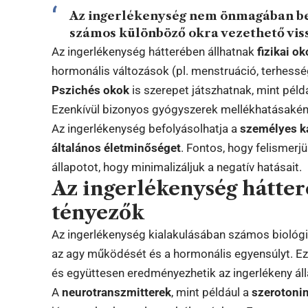
Az ingerlékenység nem önmagában be
számos különböző okra vezethető vis
Az ingerlékenység hátterében állhatnak
fizikai o
hormonális változások (pl. menstruáció, terhess
Pszichés okok
is szerepet játszhatnak, mint péld
Ezenkívül bizonyos gyógyszerek mellékhatásaként 
Az ingerlékenység befolyásolhatja a
személyes k
általános életminőséget
. Fontos, hogy felismerj
állapotot, hogy minimalizáljuk a negatív hatásait.
Az ingerlékenység hátter
tényezők
Az ingerlékenység kialakulásában számos biológia
az agy működését és a hormonális egyensúlyt. E
és együttesen eredményezhetik az ingerlékeny áll
A
neurotranszmitterek
, mint például a
szerotoni