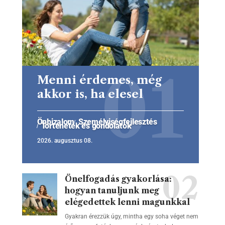
Menni érdemes, még
akkor is, ha elesel
Önbizalom
Személyiségfejlesztés
Történetek és gondolatok
2026. augusztus 08.
Önelfogadás gyakorlása:
hogyan tanuljunk meg
elégedettek lenni magunkkal
Gyakran érezzük úgy, mintha egy soha véget nem