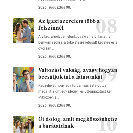
2026. augusztus 08.
Az igazi szerelem több a
felszínnél
A világ, amelyben élünk, gyakran a pillanatnyi
benyomásokra, a tökéletesre retusált képekre és a
gyorsan…
2026. augusztus 08.
Változási vakság, avagy hogyan
becsüljük túl a látásunkat
Képzelje el, hogy egy forgalmas sétálóutcán
megállítja önt egy idegen, és útbaigazítást kér.
Miközben a…
2026. augusztus 08.
Öt dolog, amit megköszönhetsz
a barátaidnak