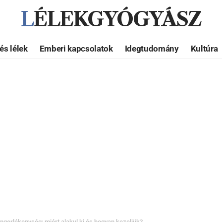
LÉLEKGYÓGYÁSZ
és lélek
Emberi kapcsolatok
Idegtudomány
Kultúra
Ingerlékenység: miért alakul ki és hogyan kezeljük?