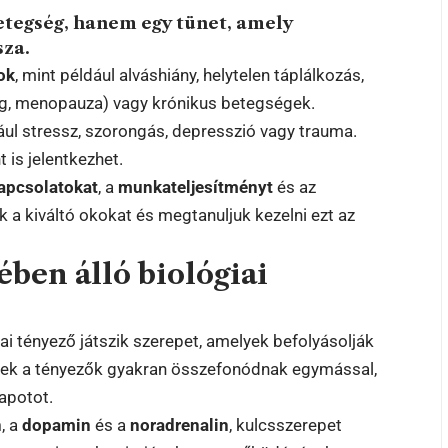
tegség, hanem egy tünet, amely
sza.
kok
, mint például alváshiány, helytelen táplálkozás,
ég, menopauza) vagy krónikus betegségek.
ául stressz, szorongás, depresszió vagy trauma.
is jelentkezhet.
apcsolatokat
, a
munkateljesítményt
és az
ük a kiváltó okokat és megtanuljuk kezelni ezt az
ében álló biológiai
i tényező játszik szerepet, amelyek befolyásolják
zek a tényezők gyakran összefonódnak egymással,
apotot.
n
, a
dopamin
és a
noradrenalin
, kulcsszerepet