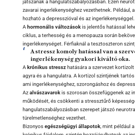
játszanak a hangulatszabályozásban. Ezen neuro
zavarai ingerlékenységhez vezethetnek. Például, 
hozható a depresszióval és az ingerlékenységgel.
A
hormonális változások
is jelentős hatással le
ciklus, a terhesség és a menopauza során beköv
ingerlékenységet. Férfiaknál a tesztoszteron szin
A stressz komoly hatással van a szerve
ingerlékenység gyakori kiváltó oka.
A
krónikus stressz
hatására a szervezet kortizolt
agyra és a hangulatra. A kortizol szintjének tart
ami ingerlékenységhez, szorongáshoz és depress
Az
alvászavarok
is szorosan összefüggenek az in
működését, és csökkenti a stressztűrő képessége
hangulatszabályozásban szerepet játszó neurotra
türelmetlenséghez vezethet.
Bizonyos
egészségügyi állapotok
, mint például
krónikus fájdalom, szintén hozzájárulhatnak az in