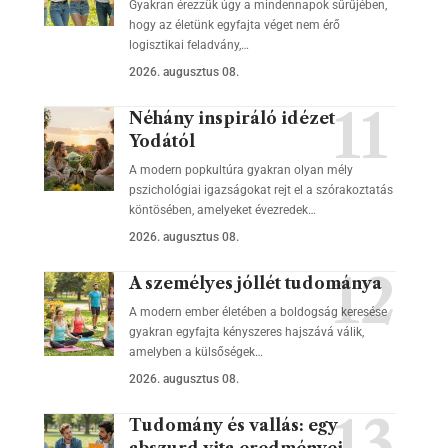
Gyakran érezzük úgy a mindennapok sűrűjében,
hogy az életünk egyfajta véget nem érő
logisztikai feladvány,…
2026. augusztus 08.
Néhány inspiráló idézet
Yodától
A modern popkultúra gyakran olyan mély
pszichológiai igazságokat rejt el a szórakoztatás
köntösében, amelyeket évezredek…
2026. augusztus 08.
A személyes jóllét tudománya
A modern ember életében a boldogság keresése
gyakran egyfajta kényszeres hajszává válik,
amelyben a külsőségek…
2026. augusztus 08.
Tudomány és vallás: egy