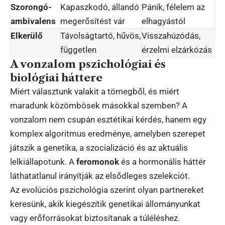
Szorongó-
Kapaszkodó, állandó
Pánik, félelem az
ambivalens
megerősítést vár
elhagyástól
Elkerülő
Távolságtartó, hűvös,
Visszahúzódás,
független
érzelmi elzárkózás
A vonzalom pszichológiai és
biológiai háttere
Miért választunk valakit a tömegből, és miért
maradunk közömbösek másokkal szemben? A
vonzalom nem csupán esztétikai kérdés, hanem egy
komplex algoritmus eredménye, amelyben szerepet
játszik a genetika, a szocializáció és az aktuális
lelkiállapotunk. A
feromonok
és a hormonális háttér
láthatatlanul irányítják az elsődleges szelekciót.
Az evolúciós pszichológia szerint olyan partnereket
keresünk, akik kiegészítik genetikai állományunkat
vagy erőforrásokat biztosítanak a túléléshez.