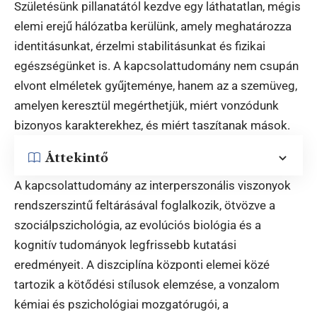
Születésünk pillanatától kezdve egy láthatatlan, mégis
elemi erejű hálózatba kerülünk, amely meghatározza
identitásunkat, érzelmi stabilitásunkat és fizikai
egészségünket is. A kapcsolattudomány nem csupán
elvont elméletek gyűjteménye, hanem az a szemüveg,
amelyen keresztül megérthetjük, miért vonzódunk
bizonyos karakterekhez, és miért taszítanak mások.
Áttekintő
A kapcsolattudomány az interperszonális viszonyok
rendszerszintű feltárásával foglalkozik, ötvözve a
szociálpszichológia, az evolúciós biológia és a
kognitív tudományok legfrissebb kutatási
eredményeit. A diszciplína központi elemei közé
tartozik a kötődési stílusok elemzése, a vonzalom
kémiai és pszichológiai mozgatórugói, a