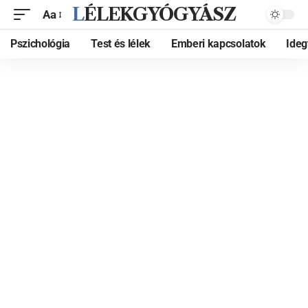
LÉLEKGYÓGYÁSZ
Aa
Pszichológia
Test és lélek
Emberi kapcsolatok
Ide