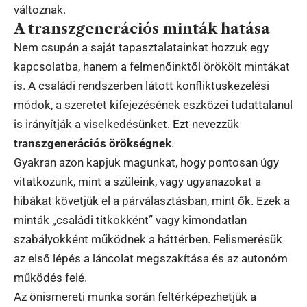
változnak.
A transzgenerációs minták hatása
Nem csupán a saját tapasztalatainkat hozzuk egy
kapcsolatba, hanem a felmenőinktől örökölt mintákat
is. A családi rendszerben látott konfliktuskezelési
módok, a szeretet kifejezésének eszközei tudattalanul
is irányítják a viselkedésünket. Ezt nevezzük
transzgenerációs örökségnek
.
Gyakran azon kapjuk magunkat, hogy pontosan úgy
vitatkozunk, mint a szüleink, vagy ugyanazokat a
hibákat követjük el a párválasztásban, mint ők. Ezek a
minták „családi titkokként” vagy kimondatlan
szabályokként működnek a háttérben. Felismerésük
az első lépés a láncolat megszakítása és az autonóm
működés felé.
Az önismereti munka során feltérképezhetjük a