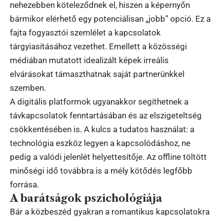
nehezebben köteleződnek el, hiszen a képernyőn
bármikor elérhető egy potenciálisan „jobb” opció. Ez a
fajta fogyasztói szemlélet a kapcsolatok
tárgyiasításához vezethet. Emellett a közösségi
médiában mutatott idealizált képek irreális
elvárásokat támaszthatnak saját partnerünkkel
szemben.
A digitális platformok ugyanakkor segíthetnek a
távkapcsolatok fenntartásában és az elszigeteltség
csökkentésében is. A kulcs a tudatos használat: a
technológia eszköz legyen a kapcsolódáshoz, ne
pedig a valódi jelenlét helyettesítője. Az offline töltött
minőségi idő továbbra is a mély kötődés legfőbb
forrása.
A barátságok pszichológiája
Bár a közbeszéd gyakran a romantikus kapcsolatokra