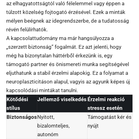
az elhagyatottságtól való félelemmel vagy éppen a
túlzott közelség fojtogató érzésével. Ezek a minták
mélyen beégnek az idegrendszerbe, de a tudatosság
révén felülírhatók.
A kapcsolattudomány ma már hangsúlyozza a
„szerzett biztonság” fogalmát. Ez azt jelenti, hogy
még ha bizonytalan háttérből érkezünk is, egy
támogató partner és önismereti munka segítségével
eljuthatunk a stabil érzelmi alapokig. Ez a folyamat a
neuroplaszticitáson alapul, vagyis az agyunk képes új
kapcsolódási mintákat tanulni.
Kötődési
Jellemző viselkedés
Érzelmi reakció
stílus
stressz esetén
Biztonságos
Nyitott,
Támogatást kér és
bizalomteljes,
nyújt
autonóm