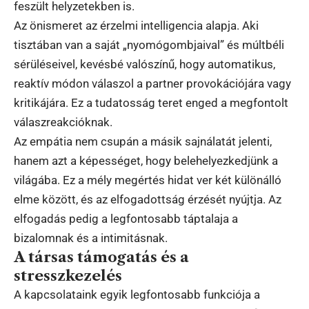
feszült helyzetekben is.
Az önismeret az érzelmi intelligencia alapja. Aki
tisztában van a saját „nyomógombjaival” és múltbéli
sérüléseivel, kevésbé valószínű, hogy automatikus,
reaktív módon válaszol a partner provokációjára vagy
kritikájára. Ez a tudatosság teret enged a megfontolt
válaszreakcióknak.
Az empátia nem csupán a másik sajnálatát jelenti,
hanem azt a képességet, hogy belehelyezkedjünk a
világába. Ez a mély megértés hidat ver két különálló
elme között, és az elfogadottság érzését nyújtja. Az
elfogadás pedig a legfontosabb táptalaja a
bizalomnak és a intimitásnak.
A társas támogatás és a
stresszkezelés
A kapcsolataink egyik legfontosabb funkciója a