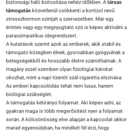
biztonsági háló biztosítása nehéz időkben. A
társas
támogatás
közvetlenül csökkenti a kortizol nevű
stresszhormon szintjét a szervezetben. Már egy
érintés vagy egy megnyugtató szó is képes aktiválni a
paraszimpatikus idegrendszert.
A kutatások szerint azok az emberek, akik stabil és
támogató közegben élnek, gyorsabban gyógyulnak a
betegségekből és hosszabb életre számíthatnak. A
magány ezzel szemben olyan fiziológiai károkat
okozhat, mint a napi tizenöt szál cigaretta elszívása.
Az emberi kapcsolódás tehát nem luxus, hanem
biológiai szükséglet.
A támogatás kétirányú folyamat. Aki képes adni, az
gyakran maga is több megerősítést nyer a folyamat
során. A kölcsönösség elve alapján a kapcsolat akkor
marad egyensúlyban, ha mindkét fél érzi, hogy