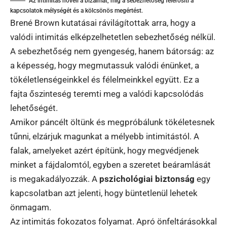
Az intimitás növeli a bizalmat, míg a sebezhetőség felerősíti a
kapcsolatok mélységét és a kölcsönös megértést.
Brené Brown kutatásai rávilágítottak arra, hogy a
valódi intimitás elképzelhetetlen sebezhetőség nélkül.
A sebezhetőség nem gyengeség, hanem bátorság: az
a képesség, hogy megmutassuk valódi énünket, a
tökéletlenségeinkkel és félelmeinkkel együtt. Ez a
fajta őszinteség teremti meg a valódi kapcsolódás
lehetőségét.
Amikor páncélt öltünk és megpróbálunk tökéletesnek
tűnni, elzárjuk magunkat a mélyebb intimitástól. A
falak, amelyeket azért építünk, hogy megvédjenek
minket a fájdalomtól, egyben a szeretet beáramlását
is megakadályozzák. A
pszichológiai biztonság
egy
kapcsolatban azt jelenti, hogy büntetlenül lehetek
önmagam.
Az intimitás fokozatos folyamat. Apró önfeltárásokkal