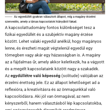
Az egyedüllét gyakran választott állapot, míg a magány érzelmi
szenvedés, amely a társas kapcsolatok hiányából fakad.
A kapcsolattudomány fontos különbséget tesz a
fizikai egyedüllét és a szubjektív magány érzése
között. Lehet valaki egyedül anélkül, hogy magányos
lenne, és érezheti magát végtelenül egyedül egy
tömegben vagy akár egy házasságban is. A magány
az a fájdalmas űr, amely akkor keletkezik, ha a vágyott
és a megélt kapcsolataink között nagy a szakadék.
Az
egydüllétre való képesség
(solitude) valójában az
érzelmi érettség jele. Ez az állapot lehetőséget ad a
reflexióra, a kreativitásra és az önmagunkkal való
kapcsolódásra. Aki jól van önmagával, az nem
kényszerből, hanem választásból lép kapcsolatokba,
ami egészségesebb dinamikát eredményez.