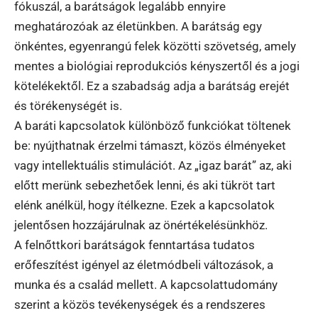
fókuszál, a barátságok legalább ennyire
meghatározóak az életünkben. A barátság egy
önkéntes, egyenrangú felek közötti szövetség, amely
mentes a biológiai reprodukciós kényszertől és a jogi
kötelékektől. Ez a szabadság adja a barátság erejét
és törékenységét is.
A baráti kapcsolatok különböző funkciókat töltenek
be: nyújthatnak érzelmi támaszt, közös élményeket
vagy intellektuális stimulációt. Az „igaz barát” az, aki
előtt merünk sebezhetőek lenni, és aki tükröt tart
elénk anélkül, hogy ítélkezne. Ezek a kapcsolatok
jelentősen hozzájárulnak az önértékelésünkhöz.
A felnőttkori barátságok fenntartása tudatos
erőfeszítést igényel az életmódbeli változások, a
munka és a család mellett. A kapcsolattudomány
szerint a közös tevékenységek és a rendszeres