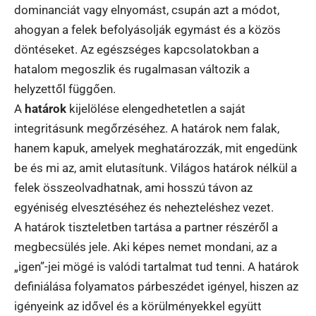
dominanciát vagy elnyomást, csupán azt a módot,
ahogyan a felek befolyásolják egymást és a közös
döntéseket. Az egészséges kapcsolatokban a
hatalom megoszlik és rugalmasan változik a
helyzettől függően.
A
határok
kijelölése elengedhetetlen a saját
integritásunk megőrzéséhez. A határok nem falak,
hanem kapuk, amelyek meghatározzák, mit engedünk
be és mi az, amit elutasítunk. Világos határok nélkül a
felek összeolvadhatnak, ami hosszú távon az
egyéniség elvesztéséhez és nehezteléshez vezet.
A határok tiszteletben tartása a partner részéről a
megbecsülés jele. Aki képes nemet mondani, az a
„igen”-jei mögé is valódi tartalmat tud tenni. A határok
definiálása folyamatos párbeszédet igényel, hiszen az
igényeink az idővel és a körülményekkel együtt