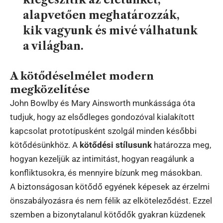
alapvetően meghatározzák,
kik vagyunk és mivé válhatunk
a világban.
A kötődéselmélet modern
megközelítése
John Bowlby és Mary Ainsworth munkássága óta
tudjuk, hogy az elsődleges gondozóval kialakított
kapcsolat prototípusként szolgál minden későbbi
kötődésünkhöz. A
kötődési stílusunk
határozza meg,
hogyan kezeljük az intimitást, hogyan reagálunk a
konfliktusokra, és mennyire bízunk meg másokban.
A biztonságosan kötődő egyének képesek az érzelmi
önszabályozásra és nem félik az elköteleződést. Ezzel
szemben a bizonytalanul kötődők gyakran küzdenek