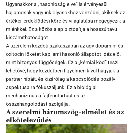
Ugyanakkor a „hasonlóság elve” is érvényesül:
hajlamosak vagyunk olyanokhoz vonzódni, akiknek az
értékei, érdeklődési köre és világlátása megegyezik a
miénkkel. Ez a közös alap biztosítja a hosszú távú
kiszámíthatóságot.
A szerelem kezdeti szakaszában az agy dopamin- és
oxitocin-löketet kap, ami hasonló állapotot idéz elő,
mint bizonyos függőségek. Ez a „kémiai köd” teszi
lehetővé, hogy kezdetben figyelmen kívül hagyjuk a
partner hibáit, és kizárólag a kapcsolódás pozitív
aspektusaira fókuszáljunk. Ez a biológiai
mechanizmus a fajfenntartást és az
összehangolódást szolgálja.
A szerelmi háromszög-elmélet és az
elköteleződés