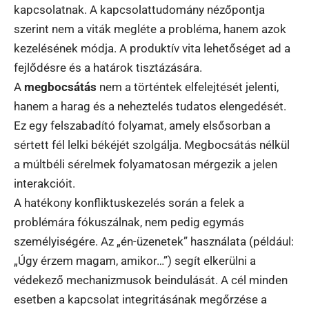
kapcsolatnak. A kapcsolattudomány nézőpontja
szerint nem a viták megléte a probléma, hanem azok
kezelésének módja. A produktív vita lehetőséget ad a
fejlődésre és a határok tisztázására.
A
megbocsátás
nem a történtek elfelejtését jelenti,
hanem a harag és a neheztelés tudatos elengedését.
Ez egy felszabadító folyamat, amely elsősorban a
sértett fél lelki békéjét szolgálja. Megbocsátás nélkül
a múltbéli sérelmek folyamatosan mérgezik a jelen
interakcióit.
A hatékony konfliktuskezelés során a felek a
problémára fókuszálnak, nem pedig egymás
személyiségére. Az „én-üzenetek” használata (például:
„Úgy érzem magam, amikor…”) segít elkerülni a
védekező mechanizmusok beindulását. A cél minden
esetben a kapcsolat integritásának megőrzése a