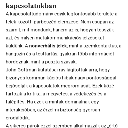
kapcsolatokban
A kapcsolattudomány egyik legfontosabb területe a
felek közötti párbeszéd elemzése. Nem csupán az
számít, mit mondunk, hanem az is, hogyan tesszük
azt, és milyen metakommunikációs jelzéseket
küldünk. A
nonverbális jelek
, mint a szemkontaktus, a
hangszín és a testtartás, gyakran több információt
hordoznak, mint a puszta szavak.
John Gottman kutatásai rávilágítottak arra, hogy
bizonyos kommunikációs hibák nagy pontossággal
bejósolják a kapcsolatok megromlását. Ezek közé
tartozik a kritika, a megvetés, a védekezés és a
falépítés. Ha ezek a minták dominálnak egy
interakcióban, az érzelmi biztonság gyorsan
erodálódik.
A sikeres párok ezzel szemben alkalmazzák az „értő