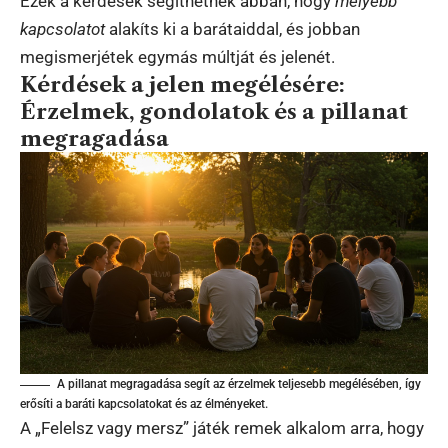
Ezek a kérdések segíthetnek abban, hogy
mélyebb
kapcsolatot
alakíts ki a barátaiddal, és jobban
megismerjétek egymás múltját és jelenét.
Kérdések a jelen megélésére:
Érzelmek, gondolatok és a pillanat
megragadása
A pillanat megragadása segít az érzelmek teljesebb megélésében, így
erősíti a baráti kapcsolatokat és az élményeket.
A „Felelsz vagy mersz” játék remek alkalom arra, hogy