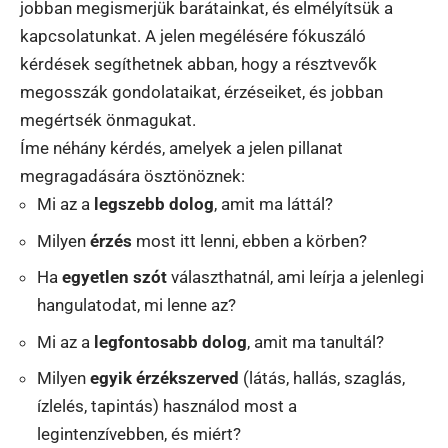
jobban megismerjük barátainkat, és elmélyítsük a
kapcsolatunkat. A jelen megélésére fókuszáló
kérdések segíthetnek abban, hogy a résztvevők
megosszák gondolataikat, érzéseiket, és jobban
megértsék önmagukat.
Íme néhány kérdés, amelyek a jelen pillanat
megragadására ösztönöznek:
Mi az a
legszebb dolog
, amit ma láttál?
Milyen
érzés
most itt lenni, ebben a körben?
Ha
egyetlen szót
választhatnál, ami leírja a jelenlegi
hangulatodat, mi lenne az?
Mi az a
legfontosabb dolog
, amit ma tanultál?
Milyen
egyik érzékszerved
(látás, hallás, szaglás,
ízlelés, tapintás) használod most a
legintenzívebben, és miért?