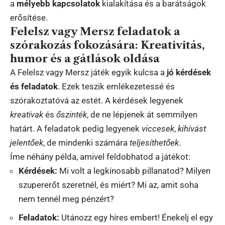
a
mélyebb kapcsolatok
kialakítása és a barátságok
erősítése.
Felelsz vagy Mersz feladatok a
szórakozás fokozására: Kreativitás,
humor és a gátlások oldása
A Felelsz vagy Mersz játék egyik kulcsa a
jó kérdések
és feladatok
. Ezek teszik emlékezetessé és
szórakoztatóvá az estét. A kérdések legyenek
kreatívak
és
őszinték
, de ne lépjenek át semmilyen
határt. A feladatok pedig legyenek
viccesek
,
kihívást
jelentőek
, de mindenki számára
teljesíthetőek
.
Íme néhány példa, amivel feldobhatod a játékot:
Kérdések:
Mi volt a legkínosabb pillanatod? Milyen
szupererőt szeretnél, és miért? Mi az, amit soha
nem tennél meg pénzért?
Feladatok:
Utánozz egy híres embert! Énekelj el egy