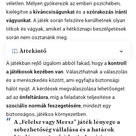
véletlen. Mélyen gyökerezik az emberi pszichében,
kielégítve a
kíváncsiságunkat
és a
szórakozás iránti
vágyunkat
. A játék során felszínre kerülhetnek olyan
titkok és vágyak, amiket a hétköznapi beszélgetések
során nem osztanánk meg.
Áttekintő
A játékban rejlő izgalom abból fakad, hogy a
kontroll
a játékosok kezében van
. Választhatnak a válaszolás
és a merészkedés között, ami egyfajta biztonsági
hálót nyújt. A kérdések megválaszolása lehetőséget
ad az
önfeltárásra
, míg a feladatok teljesítése a
szociális normák feszegetésére
, mindezt egy
biztonságos, játékos környezetben.
A „Felelsz vagy Mersz” játék lényege a
sebezhetőség vállalása és a határok