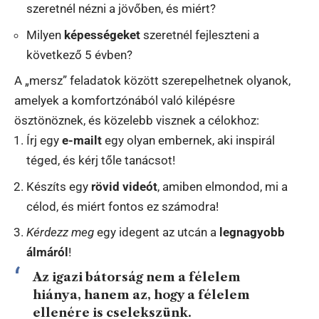
szeretnél nézni a jövőben, és miért?
Milyen
képességeket
szeretnél fejleszteni a
következő 5 évben?
A „mersz” feladatok között szerepelhetnek olyanok,
amelyek a komfortzónából való kilépésre
ösztönöznek, és közelebb visznek a célokhoz:
Írj egy
e-mailt
egy olyan embernek, aki inspirál
téged, és kérj tőle tanácsot!
Készíts egy
rövid videót
, amiben elmondod, mi a
célod, és miért fontos ez számodra!
Kérdezz meg
egy idegent az utcán a
legnagyobb
álmáról
!
Az igazi bátorság nem a félelem
hiánya, hanem az, hogy a félelem
ellenére is cselekszünk.