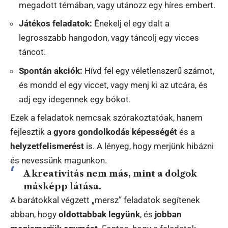
megadott témában, vagy utánozz egy híres embert.
Játékos feladatok:
Énekelj el egy dalt a
legrosszabb hangodon, vagy táncolj egy vicces
táncot.
Spontán akciók:
Hívd fel egy véletlenszerű számot,
és mondd el egy viccet, vagy menj ki az utcára, és
adj egy idegennek egy bókot.
Ezek a feladatok nemcsak szórakoztatóak, hanem
fejlesztik a
gyors gondolkodás képességét
és a
helyzetfelismerést
is. A lényeg, hogy merjünk hibázni
és nevessünk magunkon.
A kreativitás nem más, mint a dolgok
másképp látása.
A barátokkal végzett „mersz” feladatok segítenek
abban, hogy
oldottabbak legyünk
, és
jobban