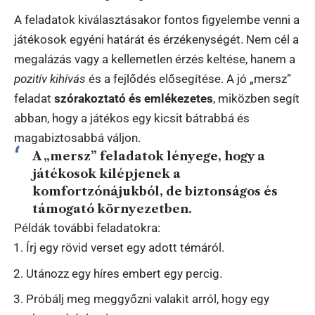
A feladatok kiválasztásakor fontos figyelembe venni a
játékosok egyéni határát és érzékenységét. Nem cél a
megalázás vagy a kellemetlen érzés keltése, hanem a
pozitív kihívás
és a fejlődés elősegítése. A jó „mersz”
feladat
szórakoztató és emlékezetes
, miközben segít
abban, hogy a játékos egy kicsit bátrabbá és
magabiztosabbá váljon.
A „mersz” feladatok lényege, hogy a
játékosok kilépjenek a
komfortzónájukból, de biztonságos és
támogató környezetben.
Példák további feladatokra:
Írj egy rövid verset egy adott témáról.
Utánozz egy híres embert egy percig.
Próbálj meg meggyőzni valakit arról, hogy egy