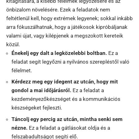
kitágítására, a kisebb félelmek legyőzésére és az
önbizalom növelésére. Ezek a feladatok nem
feltétlenül kell, hogy extrémek legyenek; sokkal inkább
arra fókuszálhatnak, hogy a játékosok kipróbáljanak
valami újat, vagy kilépjenek a megszokott kereteik
közül.
Énekelj egy dalt a legközelebbi boltban.
Ez a
feladat segít legyőzni a nyilvános szerepléstől való
félelmet.
Kérdezz meg egy idegent az utcán, hogy mit
gondol a mai időjárásról.
Ez a feladat a
kezdeményezőkészséget és a kommunikációs
készségeket fejleszti.
Táncolj egy percig az utcán, mintha senki sem
nézne.
Ez a feladat a gátlásokat oldja és a
felszabadultságot segíti elő.