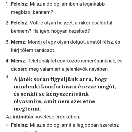
Felelsz:
Mi az a dolog, amiben a leginkább
megbízol bennem?
Felelsz:
Volt-e olyan helyzet, amikor csalódtál
bennem? Ha igen, hogyan kezelted?
Mersz:
Mondj el egy olyan dolgot, amitől félsz, és
kérj tőlem tanácsot.
Mersz:
Telefonálj fel egy közös ismerősünknek, és
dicsérd meg valamiért a jelenlévők nevében.
A játék során figyeljünk arra, hogy
mindenki komfortosan érezze magát,
és senkit se kényszerítsünk
olyasmire, amit nem szeretne
megtenni.
Az
intimitás
növelése érdekében:
Felelsz:
Mi az a dolog, amit a legjobban szeretsz