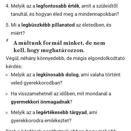
Melyik az a
legfontosabb érték
, amit a szüleidtől
tanultál, és hogyan éled meg a mindennapokban?
Mi a
legbüszkébb pillanatod
az életedben, és
miért?
A múltunk formál minket, de nem
kell, hogy meghatározzon.
Végül, néhány könnyedebb, de mégis elgondolkodtató
kérdés:
Melyik az a
legkínosabb dolog
, ami valaha történt
veled gyerekkorodban?
Ha visszamehetnél az időben, mit mondanál a
gyermekkori önmagadnak
?
Melyik az a
legértékesebb tárgyad
, ami
gyerekkorodra emlékeztet?