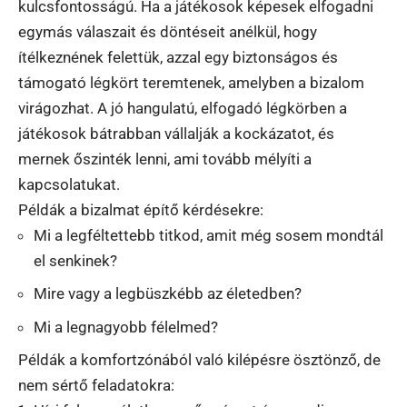
kulcsfontosságú. Ha a játékosok képesek elfogadni
egymás válaszait és döntéseit anélkül, hogy
ítélkeznének felettük, azzal egy biztonságos és
támogató légkört teremtenek, amelyben a bizalom
virágozhat. A jó hangulatú, elfogadó légkörben a
játékosok bátrabban vállalják a kockázatot, és
mernek őszinték lenni, ami tovább mélyíti a
kapcsolatukat.
Példák a bizalmat építő kérdésekre:
Mi a legféltettebb titkod, amit még sosem mondtál
el senkinek?
Mire vagy a legbüszkébb az életedben?
Mi a legnagyobb félelmed?
Példák a komfortzónából való kilépésre ösztönző, de
nem sértő feladatokra: