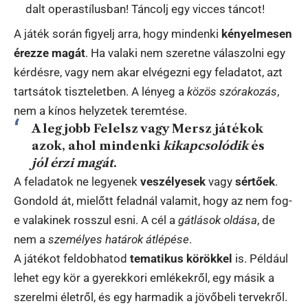
dalt operastílusban! Táncolj egy vicces táncot!
A játék során figyelj arra, hogy mindenki
kényelmesen
érezze magát
. Ha valaki nem szeretne válaszolni egy
kérdésre, vagy nem akar elvégezni egy feladatot, azt
tartsátok tiszteletben. A lényeg a
közös szórakozás
,
nem a kínos helyzetek teremtése.
A legjobb Felelsz vagy Mersz játékok
azok, ahol mindenki
kikapcsolódik
és
jól érzi magát
.
A feladatok ne legyenek
veszélyesek
vagy
sértőek
.
Gondold át, mielőtt feladnál valamit, hogy az nem fog-
e valakinek rosszul esni. A cél a
gátlások oldása
, de
nem a
személyes határok átlépése
.
A játékot feldobhatod
tematikus körökkel
is. Például
lehet egy kör a gyerekkori emlékekről, egy másik a
szerelmi életről, és egy harmadik a jövőbeli tervekről.