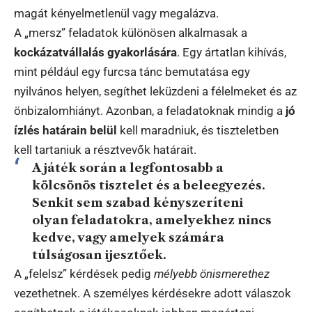
magát kényelmetlenül vagy megalázva.
A „mersz” feladatok különösen alkalmasak a
kockázatvállalás gyakorlására
. Egy ártatlan kihívás,
mint például egy furcsa tánc bemutatása egy
nyilvános helyen, segíthet leküzdeni a félelmeket és az
önbizalomhiányt. Azonban, a feladatoknak mindig a
jó
ízlés határain belül
kell maradniuk, és tiszteletben
kell tartaniuk a résztvevők határait.
A játék során a legfontosabb a
kölcsönös tisztelet és a beleegyezés.
Senkit sem szabad kényszeríteni
olyan feladatokra, amelyekhez nincs
kedve, vagy amelyek számára
túlságosan ijesztőek.
A „felelsz” kérdések pedig
mélyebb önismerethez
vezethetnek. A személyes kérdésekre adott válaszok