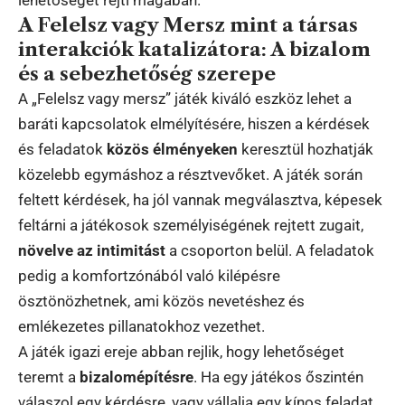
A Felelsz vagy Mersz mint a társas
interakciók katalizátora: A bizalom
és a sebezhetőség szerepe
A „Felelsz vagy mersz” játék kiváló eszköz lehet a
baráti kapcsolatok elmélyítésére, hiszen a kérdések
és feladatok
közös élményeken
keresztül hozhatják
közelebb egymáshoz a résztvevőket. A játék során
feltett kérdések, ha jól vannak megválasztva, képesek
feltárni a játékosok személyiségének rejtett zugait,
növelve az intimitást
a csoporton belül. A feladatok
pedig a komfortzónából való kilépésre
ösztönözhetnek, ami közös nevetéshez és
emlékezetes pillanatokhoz vezethet.
A játék igazi ereje abban rejlik, hogy lehetőséget
teremt a
bizalomépítésre
. Ha egy játékos őszintén
válaszol egy kérdésre, vagy vállalja egy kínos feladat