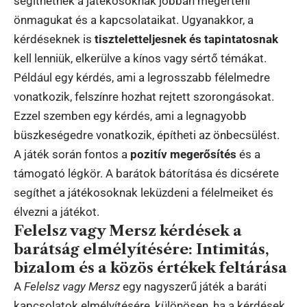
segíthetnek a játékosoknak jobban megérteni
önmagukat és a kapcsolataikat. Ugyanakkor, a
kérdéseknek is
tiszteletteljesnek és tapintatosnak
kell lenniük, elkerülve a kínos vagy sértő témákat.
Például egy kérdés, ami a legrosszabb félelmedre
vonatkozik, felszínre hozhat rejtett szorongásokat.
Ezzel szemben egy kérdés, ami a legnagyobb
büszkeségedre vonatkozik, építheti az önbecsülést.
A játék során fontos a
pozitív megerősítés
és a
támogató légkör. A barátok bátorítása és dicsérete
segíthet a játékosoknak leküzdeni a félelmeiket és
élvezni a játékot.
Felelsz vagy Mersz kérdések a
barátság elmélyítésére: Intimitás,
bizalom és a közös értékek feltárása
A
Felelsz vagy Mersz
egy nagyszerű játék a baráti
kapcsolatok elmélyítésére, különösen, ha a kérdések