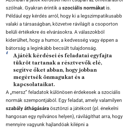
szólnak. Gyakran érintik a
szociális normákat
is.
Például egy kérdés arról, hogy ki a legszimpatikusabb
valaki a társaságban, közvetve rávilágít a csoporton
belüli értékekre és elvárásokra. A válaszokból
kiderülhet, hogy a humor, a kedvesség vagy éppen a
bátorság a leginkább becsült tulajdonság.
A játék kérdései és feladatai egyfajta
tükröt tartanak a résztvevők elé,
segítve őket abban, hogy jobban
megértsék önmagukat és a
kapcsolataikat.
A „mersz” feladatok különösen érdekesek a szociális
normák szempontjából. Egy feladat, amely valamilyen
szabály áthágására
ösztönzi a játékost (pl. énekelni
hangosan egy nyilvános helyen), rávilágíthat arra, hogy
mennyire vagyunk hajlandóak kilépni a