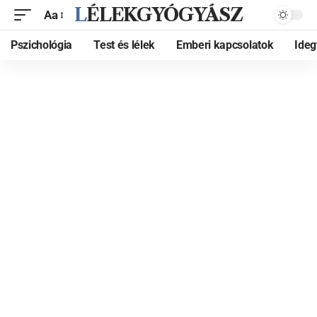
LÉLEKGYÓGYÁSZ
Aa
Pszichológia
Test és lélek
Emberi kapcsolatok
Ide