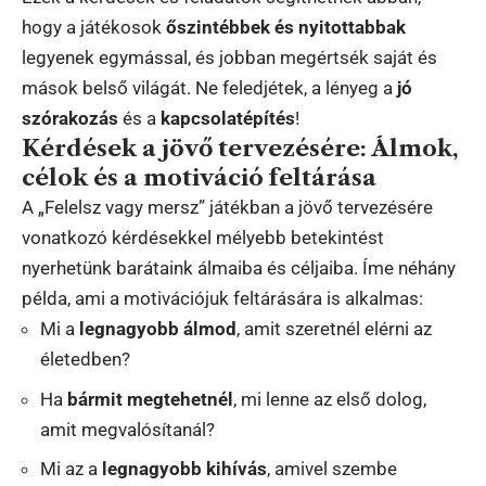
hogy a játékosok
őszintébbek és nyitottabbak
legyenek egymással, és jobban megértsék saját és
mások belső világát. Ne feledjétek, a lényeg a
jó
szórakozás
és a
kapcsolatépítés
!
Kérdések a jövő tervezésére: Álmok,
célok és a motiváció feltárása
A „Felelsz vagy mersz” játékban a jövő tervezésére
vonatkozó kérdésekkel mélyebb betekintést
nyerhetünk barátaink álmaiba és céljaiba. Íme néhány
példa, ami a motivációjuk feltárására is alkalmas:
Mi a
legnagyobb álmod
, amit szeretnél elérni az
életedben?
Ha
bármit megtehetnél
, mi lenne az első dolog,
amit megvalósítanál?
Mi az a
legnagyobb kihívás
, amivel szembe