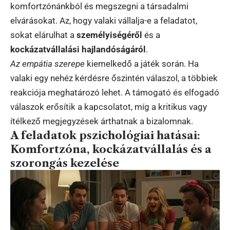
komfortzónánkból és megszegni a társadalmi
elvárásokat. Az, hogy valaki vállalja-e a feladatot,
sokat elárulhat a
személyiségéről
és a
kockázatvállalási hajlandóságáról
.
Az empátia szerepe
kiemelkedő a játék során. Ha
valaki egy nehéz kérdésre őszintén válaszol, a többiek
reakciója meghatározó lehet. A támogató és elfogadó
válaszok erősítik a kapcsolatot, míg a kritikus vagy
ítélkező megjegyzések árthatnak a bizalomnak.
A feladatok pszichológiai hatásai:
Komfortzóna, kockázatvállalás és a
szorongás kezelése