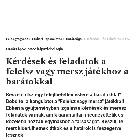
Lélekgyógyász
>
Emberi kapcsolatok
>
Barátságok
>
Kérdések és feladatok a felelsz vagy mersz játékhoz a barátokkal
Barátságok
Szociálpszichológia
Kérdések és feladatok a
felelsz vagy mersz játékhoz a
barátokkal
Készen állsz egy felejthetetlen estére a barátaiddal?
Dobd fel a hangulatot a "Felelsz vagy mersz" játékkal!
Ebben a gyűjteményben izgalmas kérdések és merész
feladatok várnak, amik garantáltan megnevettetik és
közelebb hozzák egymáshoz a társaságot. Készülj fel,
mert kiderülhetnek titkok és a határok is feszegetve
lesznek!