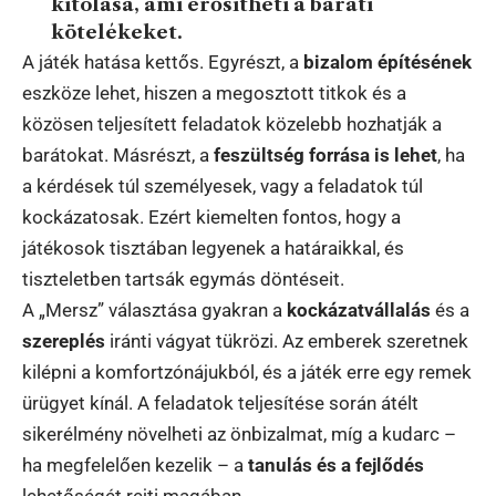
kitolása, ami erősítheti a baráti
kötelékeket.
A játék hatása kettős. Egyrészt, a
bizalom építésének
eszköze lehet, hiszen a megosztott titkok és a
közösen teljesített feladatok közelebb hozhatják a
barátokat. Másrészt, a
feszültség forrása is lehet
, ha
a kérdések túl személyesek, vagy a feladatok túl
kockázatosak. Ezért kiemelten fontos, hogy a
játékosok tisztában legyenek a határaikkal, és
tiszteletben tartsák egymás döntéseit.
A „Mersz” választása gyakran a
kockázatvállalás
és a
szereplés
iránti vágyat tükrözi. Az emberek szeretnek
kilépni a komfortzónájukból, és a játék erre egy remek
ürügyet kínál. A feladatok teljesítése során átélt
sikerélmény növelheti az önbizalmat, míg a kudarc –
ha megfelelően kezelik – a
tanulás és a fejlődés
lehetőségét rejti magában.