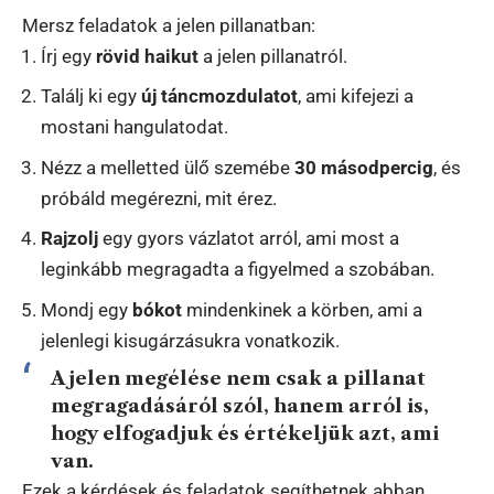
Mersz feladatok a jelen pillanatban:
Írj egy
rövid haikut
a jelen pillanatról.
Találj ki egy
új táncmozdulatot
, ami kifejezi a
mostani hangulatodat.
Nézz a melletted ülő szemébe
30 másodpercig
, és
próbáld megérezni, mit érez.
Rajzolj
egy gyors vázlatot arról, ami most a
leginkább megragadta a figyelmed a szobában.
Mondj egy
bókot
mindenkinek a körben, ami a
jelenlegi kisugárzásukra vonatkozik.
A jelen megélése nem csak a pillanat
megragadásáról szól, hanem arról is,
hogy
elfogadjuk és értékeljük
azt, ami
van.
Ezek a kérdések és feladatok segíthetnek abban,