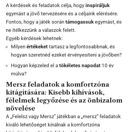
A kérdések és feladatok célja, hogy
inspiráljuk
egymást a jövő tervezésére és a céljaink elérésére.
Fontos, hogy a játék során
támogassuk
egymást, és
ne ítélkezzünk a válaszok felett.
Egyéb kérdések lehetnek:
Milyen
értékeket
tartasz a legfontosabbnak, és
hogyan szeretnéd ezeket érvényesíteni a jövőben?
Hogyan képzeled el a
tökéletes napodat
10 év
múlva?
Mersz feladatok a komfortzóna
kitágítására: Kisebb kihívások,
félelmek legyőzése és az önbizalom
növelése
A „Felelsz vagy Mersz” játékban a „mersz” feladatok
kiváló lehetőséget kínálnak a komfortzóna