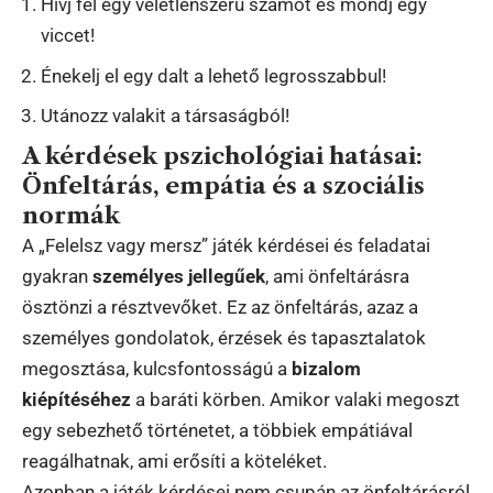
Hívj fel egy véletlenszerű számot és mondj egy
viccet!
Énekelj el egy dalt a lehető legrosszabbul!
Utánozz valakit a társaságból!
A kérdések pszichológiai hatásai:
Önfeltárás, empátia és a szociális
normák
A „Felelsz vagy mersz” játék kérdései és feladatai
gyakran
személyes jellegűek
, ami önfeltárásra
ösztönzi a résztvevőket. Ez az önfeltárás, azaz a
személyes gondolatok, érzések és tapasztalatok
megosztása, kulcsfontosságú a
bizalom
kiépítéséhez
a baráti körben. Amikor valaki megoszt
egy sebezhető történetet, a többiek empátiával
reagálhatnak, ami erősíti a köteléket.
Azonban a játék kérdései nem csupán az önfeltárásról