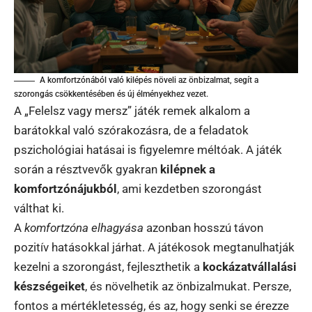
A komfortzónából való kilépés növeli az önbizalmat, segít a
szorongás csökkentésében és új élményekhez vezet.
A „Felelsz vagy mersz” játék remek alkalom a
barátokkal való szórakozásra, de a feladatok
pszichológiai hatásai is figyelemre méltóak. A játék
során a résztvevők gyakran
kilépnek a
komfortzónájukból
, ami kezdetben szorongást
válthat ki.
A
komfortzóna elhagyása
azonban hosszú távon
pozitív hatásokkal járhat. A játékosok megtanulhatják
kezelni a szorongást, fejleszthetik a
kockázatvállalási
készségeiket
, és növelhetik az önbizalmukat. Persze,
fontos a mértékletesség, és az, hogy senki se érezze