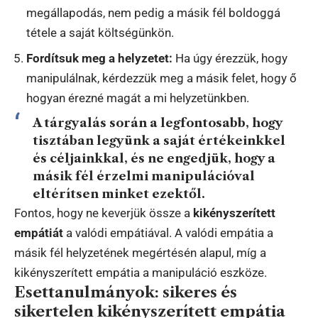
megállapodás, nem pedig a másik fél boldoggá
tétele a saját költségünkön.
Fordítsuk meg a helyzetet:
Ha úgy érezzük, hogy
manipulálnak, kérdezzük meg a másik felet, hogy ő
hogyan érezné magát a mi helyzetünkben.
A tárgyalás során a
legfontosabb
, hogy
tisztában legyünk a saját értékeinkkel
és céljainkkal, és ne engedjük, hogy a
másik fél érzelmi manipulációval
eltérítsen minket ezektől.
Fontos, hogy ne keverjük össze a
kikényszerített
empátiát
a valódi empátiával. A valódi empátia a
másik fél helyzetének megértésén alapul, míg a
kikényszerített empátia a manipuláció eszköze.
Esettanulmányok: sikeres és
sikertelen kikényszerített empátia