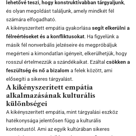
lehetővé teszi, hogy konstruktívabban tárgyaljunk
,
és olyan megoldást találjunk, amely mindkét fél
számára elfogadható.
A kikényszerített empátia gyakorlása
segít elkerülni a
félreértéseket és a konfliktusokat
. Ha figyelünk a
másik fél nonverbális jelzéseire és megpróbáljuk
megérteni a kimondatlan igényeit, elkerülhetjük, hogy
rosszul értelmezzük a szándékaikat. Ezáltal
csökken a
feszültség és nő a bizalom
a felek között, ami
elősegíti a sikeres tárgyalást.
A kikényszerített empátia
alkalmazásának kulturális
különbségei
A kikényszerített empátia, mint tárgyalási eszköz
hatékonysága jelentősen függ a kulturális
kontextustól. Ami az egyik kultúrában sikeres