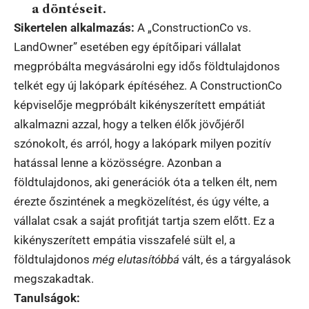
a döntéseit.
Sikertelen alkalmazás:
A „ConstructionCo vs.
LandOwner” esetében egy építőipari vállalat
megpróbálta megvásárolni egy idős földtulajdonos
telkét egy új lakópark építéséhez. A ConstructionCo
képviselője megpróbált kikényszerített empátiát
alkalmazni azzal, hogy a telken élők jövőjéről
szónokolt, és arról, hogy a lakópark milyen pozitív
hatással lenne a közösségre. Azonban a
földtulajdonos, aki generációk óta a telken élt, nem
érezte őszintének a megközelítést, és úgy vélte, a
vállalat csak a saját profitját tartja szem előtt. Ez a
kikényszerített empátia visszafelé sült el, a
földtulajdonos
még elutasítóbbá
vált, és a tárgyalások
megszakadtak.
Tanulságok: