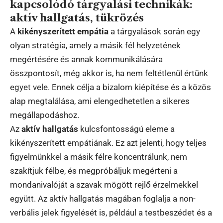
kapcsolódó tárgyalási technikák:
aktív hallgatás, tükrözés
A
kikényszerített empátia
a tárgyalások során egy
olyan stratégia, amely a másik fél helyzetének
megértésére és annak kommunikálására
összpontosít, még akkor is, ha nem feltétlenül értünk
egyet vele. Ennek célja a bizalom kiépítése és a közös
alap megtalálása, ami elengedhetetlen a sikeres
megállapodáshoz.
Az
aktív hallgatás
kulcsfontosságú eleme a
kikényszerített empátiának. Ez azt jelenti, hogy teljes
figyelmünkkel a másik félre koncentrálunk, nem
szakítjuk félbe, és megpróbáljuk megérteni a
mondanivalóját a szavak mögött rejlő érzelmekkel
együtt. Az aktív hallgatás magában foglalja a non-
verbális jelek figyelését is, például a testbeszédet és a