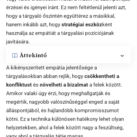
érzései és igényei iránt. Ez nem feltétlenül jelenti azt,
hogy a tárgyaló őszintén együttérez a másikkal,
hanem inkább azt, hogy
stratégiai eszköz
ként
használja az empátiát a tárgyalási pozíciójának
javítására.
Áttekintő
A kikényszerített empátia jelentősége a
tárgyalásokban abban rejlik, hogy
csökkentheti a
konfliktust
és
növelheti a bizalmat
a felek között.
Amikor valaki úgy érzi, hogy meghallgatják és
megértik, nagyobb valószínűséggel enged a saját
álláspontjából, és hajlandóbb kompromisszumot
kötni. Ez a technika különösen hatékony lehet olyan
helyzetekben, ahol a felek között nagy a feszültség,
vagy ahol a tárgyalás tétje magas.