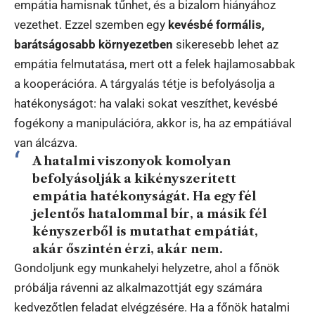
empátia hamisnak tűnhet, és a bizalom hiányához
vezethet. Ezzel szemben egy
kevésbé formális,
barátságosabb környezetben
sikeresebb lehet az
empátia felmutatása, mert ott a felek hajlamosabbak
a kooperációra. A tárgyalás tétje is befolyásolja a
hatékonyságot: ha valaki sokat veszíthet, kevésbé
fogékony a manipulációra, akkor is, ha az empátiával
van álcázva.
A hatalmi viszonyok komolyan
befolyásolják a kikényszerített
empátia hatékonyságát. Ha egy fél
jelentős hatalommal bír, a másik fél
kényszerből is mutathat empátiát,
akár őszintén érzi, akár nem.
Gondoljunk egy munkahelyi helyzetre, ahol a főnök
próbálja rávenni az alkalmazottját egy számára
kedvezőtlen feladat elvégzésére. Ha a főnök hatalmi