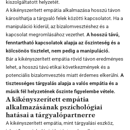
kiszolgáltatott helyzetét.
A kikényszerített empátia alkalmazása hosszú távon
károsíthatja a tárgyaló felek közötti kapcsolatot. Ha a
manipuláció kiderül, az bizalomvesztéshez és a
kapcsolat megromlásához vezethet.
A hosszú távú,
fenntartható kapcsolatok alapja az őszinteség és a
kölcsönös tisztelet, nem pedig a manipuláció.
Bár a kikényszerített empátia rövid távon eredményes
lehet, a hosszú távú etikai következmények és a
potenciális bizalomvesztés miatt érdemes elkerülni.
A
tisztességes tárgyalás alapja a valós empátia és a
másik fél helyzetének őszinte figyelembe vétele.
A kikényszerített empátia
alkalmazásának pszichológiai
hatásai a tárgyalópartnerre
A kikényszerített empátia, mint tárgyalási eszköz,