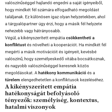
valószínűséggel hajlandó engedni a saját igényeiből,
hogy mindkét fél számára elfogadható megoldást
találjanak. Ez különösen igaz olyan helyzetekben, ahol
a tárgyalópartner úgy érzi, hogy a másik fél helyzete
nehezebb vagy hátrányosabb.
Végül, a kikényszerített empátia
csökkentheti a
konfliktust
és növelheti a kooperációt. Ha mindkét fél
megérti a másik motivációit és igényeit, kevésbé
valószínű, hogy személyeskedő vitába bocsátkoznak,
és nagyobb valószínűséggel keresnek közös
megoldásokat. A
hatékony kommunikáció
és a
türelem
elengedhetetlen a konfliktusok kezeléséhez.
A kikényszerített empátia
hatékonyságát befolyásoló
tényezők: személyiség, kontextus,
hatalmi viszonyok