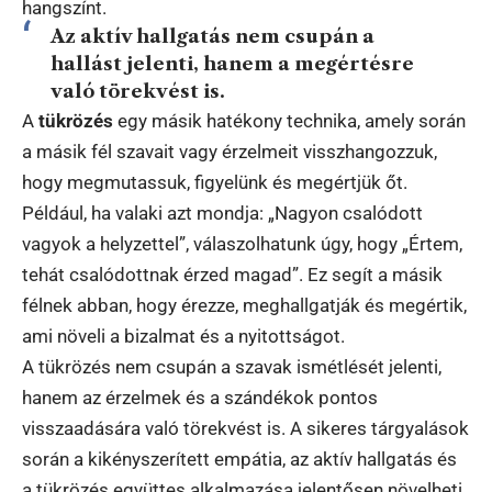
hangszínt.
Az aktív hallgatás nem csupán a
hallást jelenti, hanem a megértésre
való törekvést is.
A
tükrözés
egy másik hatékony technika, amely során
a másik fél szavait vagy érzelmeit visszhangozzuk,
hogy megmutassuk, figyelünk és megértjük őt.
Például, ha valaki azt mondja: „Nagyon csalódott
vagyok a helyzettel”, válaszolhatunk úgy, hogy „Értem,
tehát csalódottnak érzed magad”. Ez segít a másik
félnek abban, hogy érezze, meghallgatják és megértik,
ami növeli a bizalmat és a nyitottságot.
A tükrözés nem csupán a szavak ismétlését jelenti,
hanem az érzelmek és a szándékok pontos
visszaadására való törekvést is. A sikeres tárgyalások
során a kikényszerített empátia, az aktív hallgatás és
a tükrözés együttes alkalmazása jelentősen növelheti