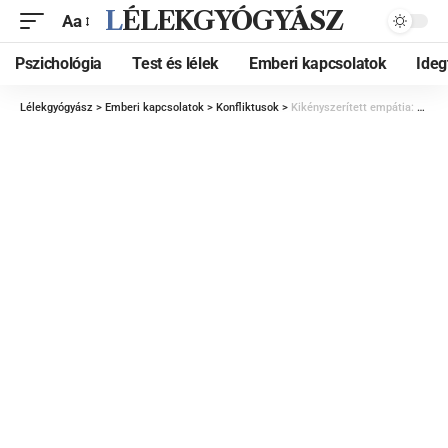
LÉLEKGYÓGYÁSZ
Aa
Pszichológia
Test és lélek
Emberi kapcsolatok
Ide
Lélekgyógyász
>
Emberi kapcsolatok
>
Konfliktusok
>
Kikényszerített empátia: egy hatékony tárgyalási eszköz