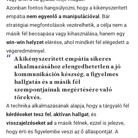
Azonban fontos hangsúlyozni, hogy a kikényszerített
empátia
nem egyenlő a manipulációval
. Bár
stratégiai megfontolások vezérelhetik, a célja nem a
másik fél becsapása vagy kihasználása, hanem egy
win-win helyzet
elérése, ahol mindkét fél elégedett a
végeredménnyel.
A kikényszerített empátia sikeres
alkalmazásához elengedhetetlen a jó
kommunikációs készség, a figyelmes
hallgatás és a másik fél
szempontjainak megértésére való
törekvés.
A technika alkalmazásának alapja, hogy a tárgyaló fél
kérdéseket tesz fel
,
aktívan hallgat
, és
visszajelzéseket ad
a másik félnek, ezzel is jelezve,
hogy érti és figyelembe veszi az ő álláspontját. A