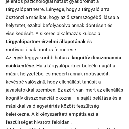
jelentős pszichológiai hatást gyakorolhat a
tárgyalópartnerre. Lényege, hogy a tárgyaló arra
ösztönzi a másikat, hogy az ő szemszögéből lássa a
helyzetet, ezáltal befolyásolva annak döntéseit és
viselkedését. A sikeres alkalmazás kulcsa a
tárgyalópartner érzelmi állapotának
és
motivációinak pontos felmérése.
Az egyik leggyakoribb hatás a
kognitív disszonancia
csökkentése
. Ha a tárgyalópartner beleéli magát a
másik helyzetébe, és megérti annak motivációit,
kevésbé valószínű, hogy ellenállást tanúsít a
javaslatokkal szemben. Ez azért van, mert az ellenállás
kognitív disszonanciát okozna – a saját belátása és a
másikkal való egyetértés között feszültség
keletkezne. A kikényszerített empátia ezt a
feszültséget hivatott feloldani.