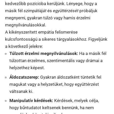
kedvezőbb pozícióba kerüljünk. Lényege, hogy a
másik fél
szimpátiáját
és
együttérzését
próbáljuk
megnyerni, gyakran túlzó vagy hamis érzelmi
megnyilvánulásokkal.
A kikényszerített empátia felismerése
kulcsfontosságú a sikeres tárgyalásokhoz. Figyeljünk
a következő jelekre:
Túlzott érzelmi megnyilvánulások:
Ha a másik fél
túlzottan érzelmes, szentimentális vagy drámai a
helyzethez képest.
Áldozatszerep:
Gyakran áldozatként tüntetik fel
magukat vagy a helyzetüket, hogy együttérzést
váltsanak ki.
Manipulatív kérdések:
Kérdések, melyek célja,
hogy bűntudatot keltsenek bennünk, ha nem