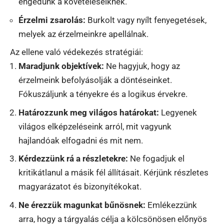
engedünk a követeléseiknek.
Érzelmi zsarolás:
Burkolt vagy nyílt fenyegetések,
melyek az érzelmeinkre apellálnak.
Az ellene való védekezés stratégiái:
Maradjunk objektívek:
Ne hagyjuk, hogy az
érzelmeink befolyásolják a döntéseinket.
Fókuszáljunk a tényekre és a logikus érvekre.
Határozzunk meg világos határokat:
Legyenek
világos elképzeléseink arról, mit vagyunk
hajlandóak elfogadni és mit nem.
Kérdezzünk rá a részletekre:
Ne fogadjuk el
kritikátlanul a másik fél állításait. Kérjünk részletes
magyarázatot és bizonyítékokat.
Ne érezzük magunkat bűnösnek:
Emlékezzünk
arra, hogy a tárgyalás célja a kölcsönösen előnyös