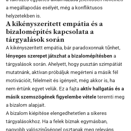
a megállapodás esélyét, még a konfliktusos
helyzetekben is.
A kikényszerített empátia és a
bizalomépítés kapcsolata a
tárgyalások során
A kikényszerített empátia, bár paradoxonnak tűnhet,
lényeges szerepet játszhat a bizalomépítésben
a
tárgyalások során. Ahelyett, hogy pusztán szimpátiát
mutatnánk, aktívan próbáljuk megérteni a másik fél
motivációit, félelmeit és igényeit, még akkor is, ha
nem értünk egyet velük. Ez a fajta
aktív hallgatás és a
másik szemszögének figyelembe vétele
teremti meg
a bizalom alapjait.
A bizalom kiépítése elengedhetetlen a sikeres
tárgyalásokhoz. Ha a felek bíznak egymásban,
nagyobb valószínűséggel osztanak meg releváns