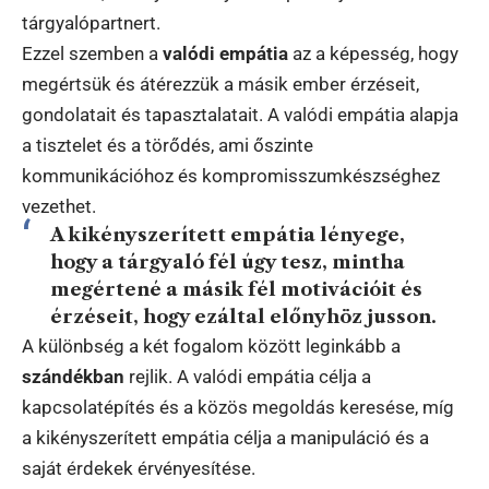
tárgyalópartnert.
Ezzel szemben a
valódi empátia
az a képesség, hogy
megértsük és átérezzük a másik ember érzéseit,
gondolatait és tapasztalatait. A valódi empátia alapja
a tisztelet és a törődés, ami őszinte
kommunikációhoz és kompromisszumkészséghez
vezethet.
A kikényszerített empátia lényege,
hogy a tárgyaló fél úgy tesz, mintha
megértené a másik fél motivációit és
érzéseit, hogy ezáltal előnyhöz jusson.
A különbség a két fogalom között leginkább a
szándékban
rejlik. A valódi empátia célja a
kapcsolatépítés és a közös megoldás keresése, míg
a kikényszerített empátia célja a manipuláció és a
saját érdekek érvényesítése.