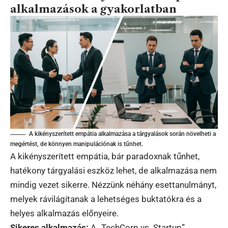
alkalmazások a gyakorlatban
A kikényszerített empátia alkalmazása a tárgyalások során növelheti a
megértést, de könnyen manipulációnak is tűnhet.
A kikényszerített empátia, bár paradoxnak tűnhet,
hatékony tárgyalási eszköz lehet, de alkalmazása nem
mindig vezet sikerre. Nézzünk néhány esettanulmányt,
melyek rávilágítanak a lehetséges buktatókra és a
helyes alkalmazás előnyeire.
Sikeres alkalmazás:
A „TechCorp vs. Startup”