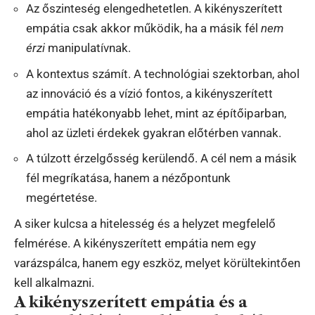
Az őszinteség elengedhetetlen. A kikényszerített
empátia csak akkor működik, ha a másik fél
nem
érzi
manipulatívnak.
A kontextus számít. A technológiai szektorban, ahol
az innováció és a vízió fontos, a kikényszerített
empátia hatékonyabb lehet, mint az építőiparban,
ahol az üzleti érdekek gyakran előtérben vannak.
A túlzott érzelgősség kerülendő. A cél nem a másik
fél megríkatása, hanem a nézőpontunk
megértetése.
A siker kulcsa a hitelesség és a helyzet megfelelő
felmérése. A kikényszerített empátia nem egy
varázspálca, hanem egy eszköz, melyet körültekintően
kell alkalmazni.
A kikényszerített empátia és a