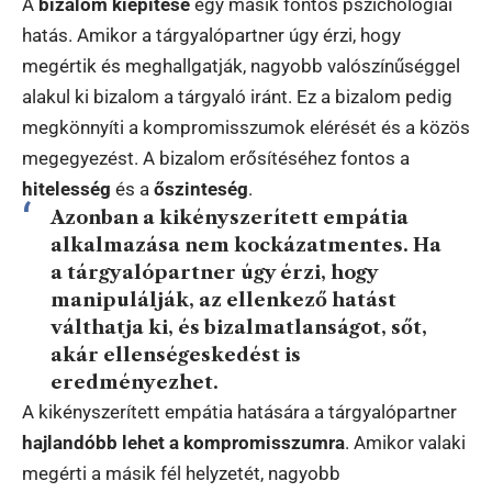
A
bizalom kiépítése
egy másik fontos pszichológiai
hatás. Amikor a tárgyalópartner úgy érzi, hogy
megértik és meghallgatják, nagyobb valószínűséggel
alakul ki bizalom a tárgyaló iránt. Ez a bizalom pedig
megkönnyíti a kompromisszumok elérését és a közös
megegyezést. A bizalom erősítéséhez fontos a
hitelesség
és a
őszinteség
.
Azonban a kikényszerített empátia
alkalmazása nem kockázatmentes. Ha
a tárgyalópartner úgy érzi, hogy
manipulálják, az ellenkező hatást
válthatja ki, és bizalmatlanságot, sőt,
akár ellenségeskedést is
eredményezhet.
A kikényszerített empátia hatására a tárgyalópartner
hajlandóbb lehet a kompromisszumra
. Amikor valaki
megérti a másik fél helyzetét, nagyobb