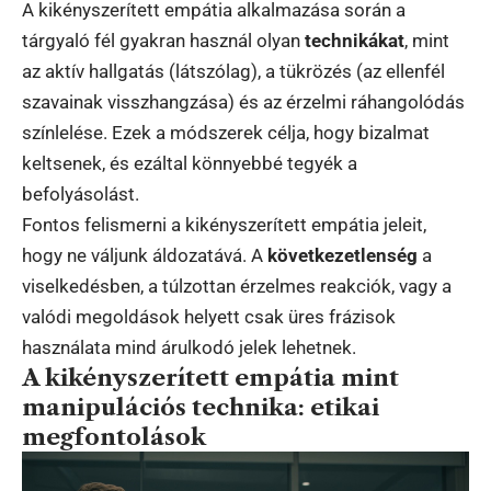
A kikényszerített empátia alkalmazása során a
tárgyaló fél gyakran használ olyan
technikákat
, mint
az aktív hallgatás (látszólag), a tükrözés (az ellenfél
szavainak visszhangzása) és az érzelmi ráhangolódás
színlelése. Ezek a módszerek célja, hogy bizalmat
keltsenek, és ezáltal könnyebbé tegyék a
befolyásolást.
Fontos felismerni a kikényszerített empátia jeleit,
hogy ne váljunk áldozatává. A
következetlenség
a
viselkedésben, a túlzottan érzelmes reakciók, vagy a
valódi megoldások helyett csak üres frázisok
használata mind árulkodó jelek lehetnek.
A kikényszerített empátia mint
manipulációs technika: etikai
megfontolások