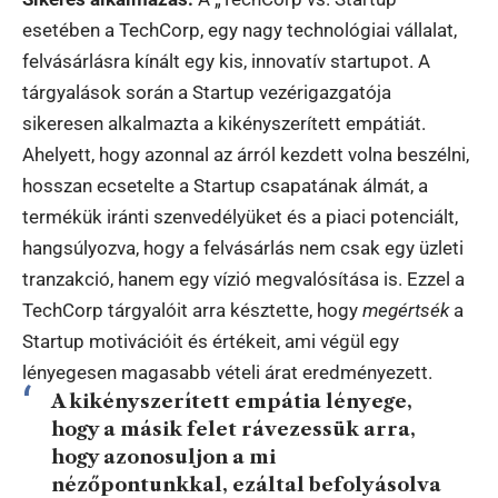
esetében a TechCorp, egy nagy technológiai vállalat,
felvásárlásra kínált egy kis, innovatív startupot. A
tárgyalások során a Startup vezérigazgatója
sikeresen alkalmazta a kikényszerített empátiát.
Ahelyett, hogy azonnal az árról kezdett volna beszélni,
hosszan ecsetelte a Startup csapatának álmát, a
termékük iránti szenvedélyüket és a piaci potenciált,
hangsúlyozva, hogy a felvásárlás nem csak egy üzleti
tranzakció, hanem egy vízió megvalósítása is. Ezzel a
TechCorp tárgyalóit arra késztette, hogy
megértsék
a
Startup motivációit és értékeit, ami végül egy
lényegesen magasabb vételi árat eredményezett.
A kikényszerített empátia lényege,
hogy a másik felet rávezessük arra,
hogy azonosuljon a mi
nézőpontunkkal, ezáltal befolyásolva