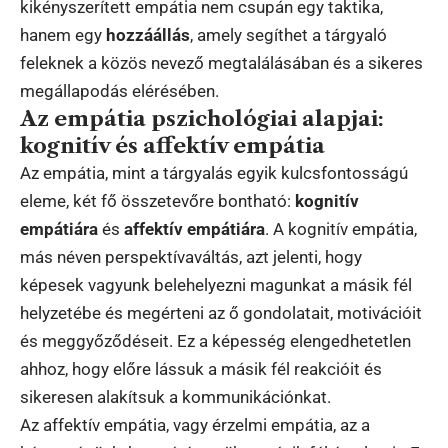
kikényszerített empátia nem csupán egy taktika,
hanem egy
hozzáállás
, amely segíthet a tárgyaló
feleknek a közös nevező megtalálásában és a sikeres
megállapodás elérésében.
Az empátia pszichológiai alapjai:
kognitív és affektív empátia
Az empátia, mint a tárgyalás egyik kulcsfontosságú
eleme, két fő összetevőre bontható:
kognitív
empátiára
és
affektív empátiára
. A kognitív empátia,
más néven perspektívaváltás, azt jelenti, hogy
képesek vagyunk belehelyezni magunkat a másik fél
helyzetébe és megérteni az ő gondolatait, motivációit
és meggyőződéseit. Ez a képesség elengedhetetlen
ahhoz, hogy előre lássuk a másik fél reakcióit és
sikeresen alakítsuk a kommunikációnkat.
Az affektív empátia, vagy érzelmi empátia, az a