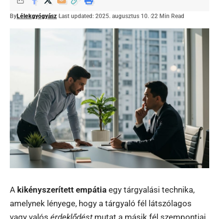
By
Lélekgyógyász
Last updated: 2025. augusztus 10.
22 Min Read
A
kikényszerített empátia
egy tárgyalási technika,
amelynek lényege, hogy a tárgyaló fél látszólagos
vagy valós
érdeklődést
mutat a másik fél szempontjai,