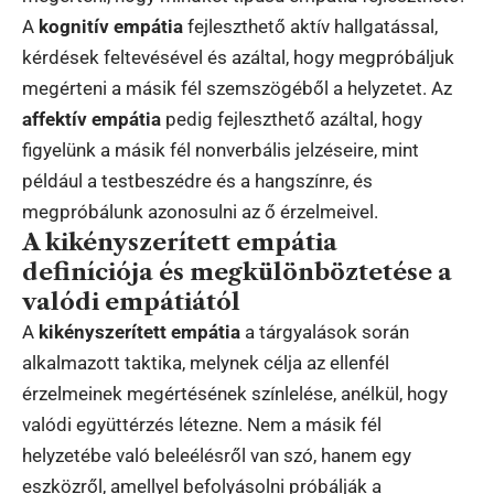
A
kognitív empátia
fejleszthető aktív hallgatással,
kérdések feltevésével és azáltal, hogy megpróbáljuk
megérteni a másik fél szemszögéből a helyzetet. Az
affektív empátia
pedig fejleszthető azáltal, hogy
figyelünk a másik fél nonverbális jelzéseire, mint
például a testbeszédre és a hangszínre, és
megpróbálunk azonosulni az ő érzelmeivel.
A kikényszerített empátia
definíciója és megkülönböztetése a
valódi empátiától
A
kikényszerített empátia
a tárgyalások során
alkalmazott taktika, melynek célja az ellenfél
érzelmeinek megértésének színlelése, anélkül, hogy
valódi együttérzés létezne. Nem a másik fél
helyzetébe való beleélésről van szó, hanem egy
eszközről, amellyel befolyásolni próbálják a