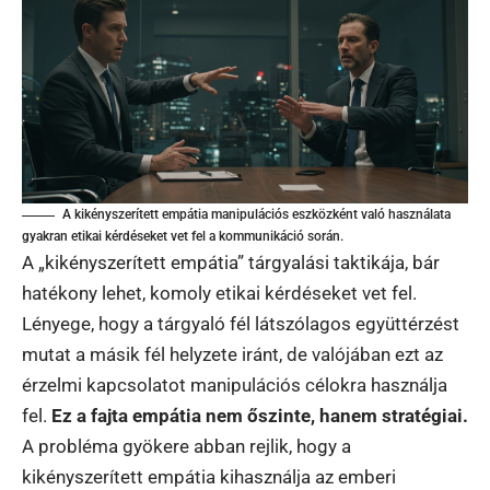
A kikényszerített empátia manipulációs eszközként való használata
gyakran etikai kérdéseket vet fel a kommunikáció során.
A „kikényszerített empátia” tárgyalási taktikája, bár
hatékony lehet, komoly etikai kérdéseket vet fel.
Lényege, hogy a tárgyaló fél látszólagos együttérzést
mutat a másik fél helyzete iránt, de valójában ezt az
érzelmi kapcsolatot manipulációs célokra használja
fel.
Ez a fajta empátia nem őszinte, hanem stratégiai.
A probléma gyökere abban rejlik, hogy a
kikényszerített empátia kihasználja az emberi