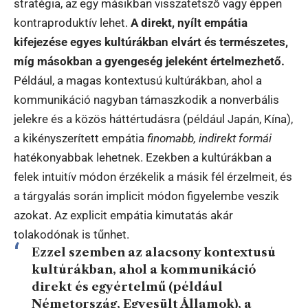
stratégia, az egy másikban visszatetsző vagy éppen
kontraproduktív lehet.
A direkt, nyílt empátia
kifejezése egyes kultúrákban elvárt és természetes,
míg másokban a gyengeség jeleként értelmezhető.
Például, a magas kontextusú kultúrákban, ahol a
kommunikáció nagyban támaszkodik a nonverbális
jelekre és a közös háttértudásra (például Japán, Kína),
a kikényszerített empátia
finomabb, indirekt formái
hatékonyabbak lehetnek. Ezekben a kultúrákban a
felek intuitív módon érzékelik a másik fél érzelmeit, és
a tárgyalás során implicit módon figyelembe veszik
azokat. Az explicit empátia kimutatás akár
tolakodónak is tűnhet.
Ezzel szemben az alacsony kontextusú
kultúrákban, ahol a kommunikáció
direkt és egyértelmű (például
Németország, Egyesült Államok), a