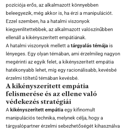
pozíciója erős, az alkalmazott könnyebben
beleegyezik, még akkor is, ha érzi a manipulációt.
Ezzel szemben, ha a hatalmi viszonyok
kiegyenlítettebbek, az alkalmazott valószínűbben
ellenáll a kikényszerített empátiának.
A hatalmi viszonyok mellett a
tárgyalás témája
is
lényeges. Egy olyan témában, ami érzelmileg nagyon
megérinti az egyik felet, a kikényszerített empátia
hatékonyabb lehet, míg egy racionálisabb, kevésbé
érzelmi töltetű témában kevésbé.
A kikényszerített empátia
felismerése és az ellene való
védekezés stratégiái
A
kikényszerített empátia
egy kifinomult
manipulációs technika, melynek célja, hogy a
tárgyalópartner érzelmi sebezhetőségét kihasználva