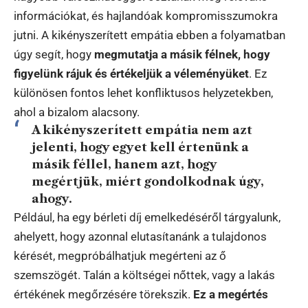
információkat, és hajlandóak kompromisszumokra
jutni. A kikényszerített empátia ebben a folyamatban
úgy segít, hogy
megmutatja a másik félnek, hogy
figyelünk rájuk és értékeljük a véleményüket
. Ez
különösen fontos lehet konfliktusos helyzetekben,
ahol a bizalom alacsony.
A kikényszerített empátia nem azt
jelenti, hogy egyet kell értenünk a
másik féllel, hanem azt, hogy
megértjük, miért gondolkodnak úgy,
ahogy.
Például, ha egy bérleti díj emelkedéséről tárgyalunk,
ahelyett, hogy azonnal elutasítanánk a tulajdonos
kérését, megpróbálhatjuk megérteni az ő
szemszögét. Talán a költségei nőttek, vagy a lakás
értékének megőrzésére törekszik.
Ez a megértés