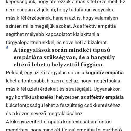
képességünk, hogy átérezzük a másik fél érzelmeit. Ez
nem csupán azt jelenti, hogy tudatában vagyunk a
másik fél érzéseinek, hanem azt is, hogy valamilyen
szinten mi is megéljük azokat. Az affektív empátia
segíthet mélyebb kapcsolatot kialakítani a
tárgyalópartnerünkkel, és növelheti a bizalmat.
A tárgyalások során mindkét típusú
empátiára szükség van, de a hangsúly
eltérő lehet a helyzettől függően.
Például, egy üzleti tárgyalás során a
kognitív empátia
lehet a fontosabb, hiszen a cél az, hogy megértsük a
másik fél üzleti érdekeit és stratégiáját. Ugyanakkor,
egy konfliktuskezelési helyzetben az
affektív empátia
kulcsfontosságú lehet a feszültség csökkentéséhez
és a közös nevező megtalálásához.
A kikényszerített empátia kontextusában fontos
megérteni, hogy mindkét típusú empátia fejleszthető.