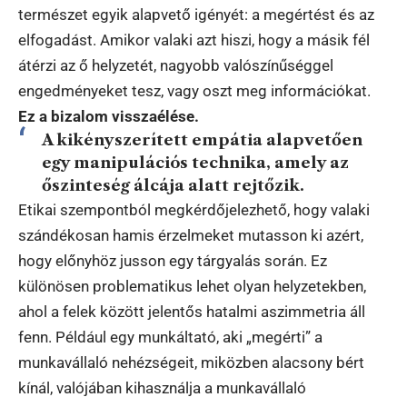
természet egyik alapvető igényét: a megértést és az
elfogadást. Amikor valaki azt hiszi, hogy a másik fél
átérzi az ő helyzetét, nagyobb valószínűséggel
engedményeket tesz, vagy oszt meg információkat.
Ez a bizalom visszaélése.
A kikényszerített empátia alapvetően
egy manipulációs technika, amely az
őszinteség álcája alatt rejtőzik.
Etikai szempontból megkérdőjelezhető, hogy valaki
szándékosan hamis érzelmeket mutasson ki azért,
hogy előnyhöz jusson egy tárgyalás során. Ez
különösen problematikus lehet olyan helyzetekben,
ahol a felek között jelentős hatalmi aszimmetria áll
fenn. Például egy munkáltató, aki „megérti” a
munkavállaló nehézségeit, miközben alacsony bért
kínál, valójában kihasználja a munkavállaló