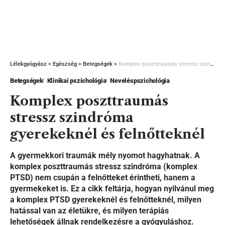
Lélekgyógyász
>
Egészség
>
Betegségek
>
Komplex poszttraumás stressz szindróma gyerekeknél és felnőtteknél
Betegségek
Klinikai pszichológia
Neveléspszichológia
Komplex poszttraumás
stressz szindróma
gyerekeknél és felnőtteknél
A gyermekkori traumák mély nyomot hagyhatnak. A
komplex poszttraumás stressz szindróma (komplex
PTSD) nem csupán a felnőtteket érintheti, hanem a
gyermekeket is. Ez a cikk feltárja, hogyan nyilvánul meg
a komplex PTSD gyerekeknél és felnőtteknél, milyen
hatással van az életükre, és milyen terápiás
lehetőségek állnak rendelkezésre a gyógyuláshoz.