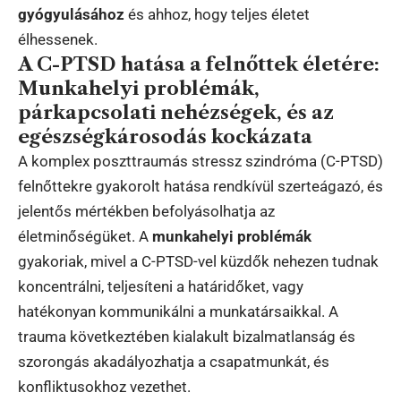
gyógyulásához
és ahhoz, hogy teljes életet
élhessenek.
A C-PTSD hatása a felnőttek életére:
Munkahelyi problémák,
párkapcsolati nehézségek, és az
egészségkárosodás kockázata
A komplex poszttraumás stressz szindróma (C-PTSD)
felnőttekre gyakorolt hatása rendkívül szerteágazó, és
jelentős mértékben befolyásolhatja az
életminőségüket. A
munkahelyi problémák
gyakoriak, mivel a C-PTSD-vel küzdők nehezen tudnak
koncentrálni, teljesíteni a határidőket, vagy
hatékonyan kommunikálni a munkatársaikkal. A
trauma következtében kialakult bizalmatlanság és
szorongás akadályozhatja a csapatmunkát, és
konfliktusokhoz vezethet.