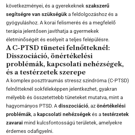
következményei, és a gyerekeknek
szakszerű
segítségre van szükségük
a feldolgozáshoz és a
gyógyuláshoz. A korai felismerés és a megfelelő
terápia jelentősen javíthatja a gyermekek
életminőségét és esélyeit a teljes felépülésre.
A C-PTSD tünetei felnőtteknél:
Disszociáció, önértékelési
problémák, kapcsolati nehézségek,
és a testérzetek szerepe
A komplex poszttraumás stressz szindróma (C-PTSD)
felnőtteknél sokféleképpen jelentkezhet, gyakran
mélyebb és összetettebb tüneteket mutatva, mint a
hagyományos PTSD. A
disszociáció
, az
önértékelési
problémák
, a
kapcsolati nehézségek
és a
testérzetek
zavarai
mind kulcsfontosságú területek, amelyekre
érdemes odafigyelni.