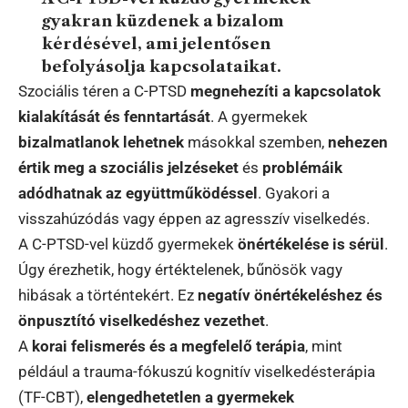
gyakran küzdenek a bizalom
kérdésével, ami jelentősen
befolyásolja kapcsolataikat.
Szociális téren a C-PTSD
megnehezíti a kapcsolatok
kialakítását és fenntartását
. A gyermekek
bizalmatlanok lehetnek
másokkal szemben,
nehezen
értik meg a szociális jelzéseket
és
problémáik
adódhatnak az együttműködéssel
. Gyakori a
visszahúzódás vagy éppen az agresszív viselkedés.
A C-PTSD-vel küzdő gyermekek
önértékelése is sérül
.
Úgy érezhetik, hogy értéktelenek, bűnösök vagy
hibásak a történtekért. Ez
negatív önértékeléshez és
önpusztító viselkedéshez vezethet
.
A
korai felismerés és a megfelelő terápia
, mint
például a trauma-fókuszú kognitív viselkedésterápia
(TF-CBT),
elengedhetetlen a gyermekek