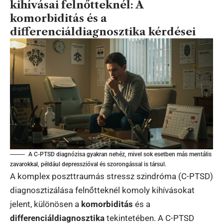
kihívásai felnőtteknél: A
komorbiditás és a
differenciáldiagnosztika kérdései
A C-PTSD diagnózisa gyakran nehéz, mivel sok esetben más mentális
zavarokkal, például depresszióval és szorongással is társul.
A komplex poszttraumás stressz szindróma (C-PTSD)
diagnosztizálása felnőtteknél komoly kihívásokat
jelent, különösen a
komorbiditás
és a
differenciáldiagnosztika
tekintetében. A C-PTSD