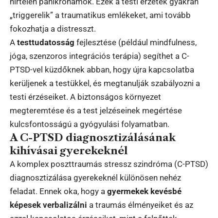
hirtelen pánikrohamok. Ezek a testi érzetek gyakran
„triggerelik” a traumatikus emlékeket, ami tovább
fokozhatja a distresszt.
A
testtudatosság
fejlesztése (például mindfulness,
jóga, szenzoros integrációs terápia) segíthet a C-
PTSD-vel küzdőknek abban, hogy újra kapcsolatba
kerüljenek a testükkel, és megtanulják szabályozni a
testi érzéseiket. A biztonságos környezet
megteremtése és a test jelzéseinek megértése
kulcsfontosságú a gyógyulási folyamatban.
A C-PTSD diagnosztizálásának
kihívásai gyerekeknél
A komplex poszttraumás stressz szindróma (C-PTSD)
diagnosztizálása gyerekeknél különösen nehéz
feladat. Ennek oka, hogy a
gyermekek kevésbé
képesek verbalizálni
a traumás élményeiket és az