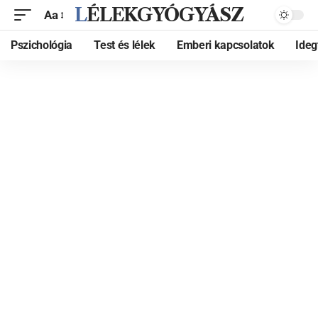
LÉLEKGYÓGYÁSZ
Aa
Pszichológia
Test és lélek
Emberi kapcsolatok
Ide