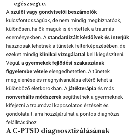
egészségre.
A
szülői vagy gondviselői beszámolók
kulcsfontosságúak, de nem mindig megbízhatóak,
különösen, ha ők maguk is érintettek a traumás
eseményekben. A
standardizált kérdőívek és interjúk
hasznosak lehetnek a tünetek feltérképezésében, de
ezeket mindig
klinikai vizsgálattal
kell kiegészíteni.
Végül, a
gyermekek fejlődési szakaszának
figyelembe vétele
elengedhetetlen. A tünetek
megjelenése és megnyilvánulása eltérő lehet a
különböző életkorokban. A
játékterápia
és más
nonverbális módszerek
segíthetnek a gyermeknek
kifejezni a traumával kapcsolatos érzéseit és
gondolatait, ami hozzájárulhat a pontos diagnózis
felállításához.
A C-PTSD diagnosztizálásának