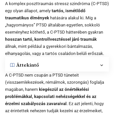
A komplex poszttraumás stressz szindróma (C-PTSD)
egy olyan állapot, amely
tartós, ismétlődő
traumatikus élmények
hatására alakul ki. Míg a
„hagyományos” PTSD általában egyetlen, sokkoló
eseményhez köthető, a C-PTSD hátterében gyakran
hosszan tartó, kontrollvesztéssel járó traumák
állnak, mint például a gyerekkori bántalmazás,
elhanyagolás, vagy a tartós családon belüli erőszak.
Áttekintő
A C-PTSD nem csupán a PTSD tüneteit
(visszaemlékezések, rémálmok, szorongás) foglalja
magában, hanem
kiegészül az önértékelési
problémákkal, kapcsolati nehézségekkel és az
érzelmi szabályozás zavaraival
. Ez azt jelenti, hogy
az érintettek nehezen tudják kezelni az érzelmeiket,