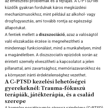
az emésztési problémák és a fejfájás. A C-PTSD-vel
küzdők gyakran fordulnak káros megküzdési
mechanizmusokhoz, mint például az alkohol- vagy
drogfogyasztás, ami tovább rontja az egészségi
állapotukat.
A fentiek mellett a
diszszociáció
, azaz a valóságtól
való elszakadás érzése is megnehezítheti a
mindennapi funkcionálást, mind a munkahelyen, mind
a magánéletben. A diszszociatív epizódok során az
érintett személy elveszítheti a kapcsolatot a jelen
pillanattal, ami zavartsághoz, memóriazavarokhoz és
a környezet iránti érdektelenséghez vezethet.
A C-PTSD kezelési lehetőségei
gyerekeknél: Trauma-fókuszú
terápiák, játékterápia, és a család
szerepe
A komplex poszttraumás stressz szindróma (C-PTSD)