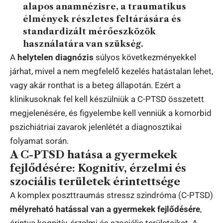
alapos anamnézisre, a traumatikus
élmények részletes feltárására és
standardizált mérőeszközök
használatára van szükség.
A
helytelen diagnózis
súlyos következményekkel
járhat, mivel a nem megfelelő kezelés hatástalan lehet,
vagy akár ronthat is a beteg állapotán. Ezért a
klinikusoknak fel kell készülniük a C-PTSD összetett
megjelenésére, és figyelembe kell venniük a komorbid
pszichiátriai zavarok jelenlétét a diagnosztikai
folyamat során.
A C-PTSD hatása a gyermekek
fejlődésére: Kognitív, érzelmi és
szociális területek érintettsége
A komplex poszttraumás stressz szindróma (C-PTSD)
mélyreható hatással van a gyermekek fejlődésére
,
érintve kognitív, érzelmi és szociális területeiket. A