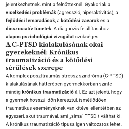
jelentkezhetnek, mint a felnőtteknél. Gyakoriak a
viselkedési problémák
(agresszió, hiperaktivitás), a
fejlődési lemaradások
, a
kötődési zavarok
és a
disszociatív tünetek
. A diagnózis felállításához
alapos pszichológiai vizsgálat
szükséges.
A C-PTSD kialakulásának okai
gyerekeknél: Krónikus
traumatizáció és a kötődési
sérülések szerepe
A komplex poszttraumás stressz szindróma (C-PTSD)
kialakulásának hátterében gyermekkorban szinte
mindig
krónikus traumatizáció
áll. Ez azt jelenti, hogy
a gyermek hosszú időn keresztül, ismétlődően
traumatikus eseményeknek van kitéve, ellentétben az
egyszeri, akut traumával, ami „sima” PTSD-t válthat ki.
A krónikus traumatizáció típusa igen változatos lehet,