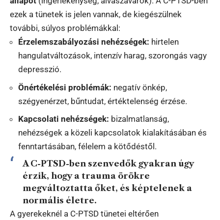
állapot
(ingerlékenység, alvászavarok). A C-PTSD-ben
ezek a tünetek is jelen vannak, de kiegészülnek
további, súlyos problémákkal:
Érzelemszabályozási nehézségek:
hirtelen
hangulatváltozások, intenzív harag, szorongás vagy
depresszió.
Önértékelési problémák:
negatív önkép,
szégyenérzet, bűntudat, értéktelenség érzése.
Kapcsolati nehézségek:
bizalmatlanság,
nehézségek a közeli kapcsolatok kialakításában és
fenntartásában, félelem a kötődéstől.
A C-PTSD-ben szenvedők gyakran
úgy
érzik, hogy a trauma örökre
megváltoztatta őket
, és képtelenek a
normális életre.
A gyerekeknél a C-PTSD tünetei eltérően