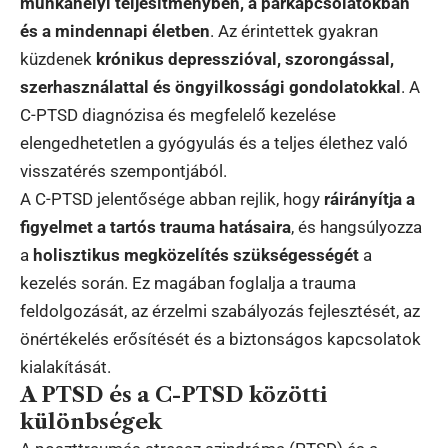
munkahelyi teljesítményben, a párkapcsolatokban
és a mindennapi életben
. Az érintettek gyakran
küzdenek
krónikus depresszióval, szorongással,
szerhasználattal és öngyilkossági gondolatokkal
. A
C-PTSD diagnózisa és megfelelő kezelése
elengedhetetlen a gyógyulás és a teljes élethez való
visszatérés szempontjából.
A C-PTSD jelentősége abban rejlik, hogy
ráirányítja a
figyelmet a tartós trauma hatásaira
, és hangsúlyozza
a
holisztikus megközelítés szükségességét
a
kezelés során. Ez magában foglalja a trauma
feldolgozását, az érzelmi szabályozás fejlesztését, az
önértékelés erősítését és a biztonságos kapcsolatok
kialakítását.
A PTSD és a C-PTSD közötti
különbségek