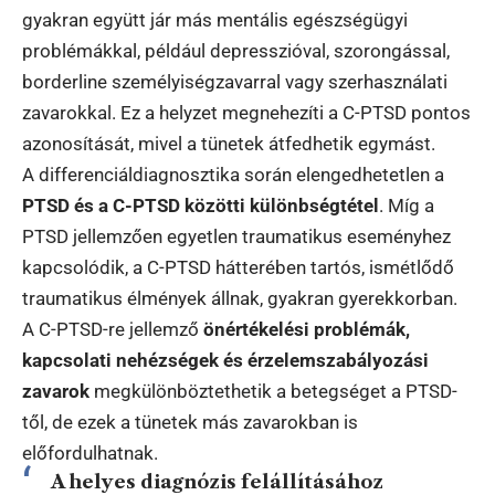
gyakran együtt jár más mentális egészségügyi
problémákkal, például depresszióval, szorongással,
borderline személyiségzavarral vagy szerhasználati
zavarokkal. Ez a helyzet megnehezíti a C-PTSD pontos
azonosítását, mivel a tünetek átfedhetik egymást.
A differenciáldiagnosztika során elengedhetetlen a
PTSD és a C-PTSD közötti különbségtétel
. Míg a
PTSD jellemzően egyetlen traumatikus eseményhez
kapcsolódik, a C-PTSD hátterében tartós, ismétlődő
traumatikus élmények állnak, gyakran gyerekkorban.
A C-PTSD-re jellemző
önértékelési problémák,
kapcsolati nehézségek és érzelemszabályozási
zavarok
megkülönböztethetik a betegséget a PTSD-
től, de ezek a tünetek más zavarokban is
előfordulhatnak.
A helyes diagnózis felállításához