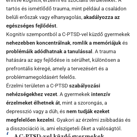
tartós és ismétlődő trauma, mint például a családon
belüli erőszak vagy elhanyagolás,
akadályozza az
egészséges fejlődést
.
Kognitív szempontból a C-PTSD-vel küzdő gyermekek
nehezebben koncentrálnak
,
romlik a memóriájuk
és
problémáik adódhatnak a tanulással
. A trauma
hatására az agy fejlődése is sérülhet, különösen a
prefrontális kéregé, amely a tervezésért és a
problémamegoldásért felelős.
Érzelmi területen a C-PTSD
szabályozási
nehézségekhez vezet
. A gyermekek
intenzív
érzelmeket élhetnek át
, mint a szorongás, a
depresszió vagy a düh, és
nem tudják ezeket
megfelelően kezelni
. Gyakori az érzelmi zsibbadás és
a disszociáció is, ami elszigeteli őket a valóságtól.
A C-PTSD-vel küzdő gyermekek