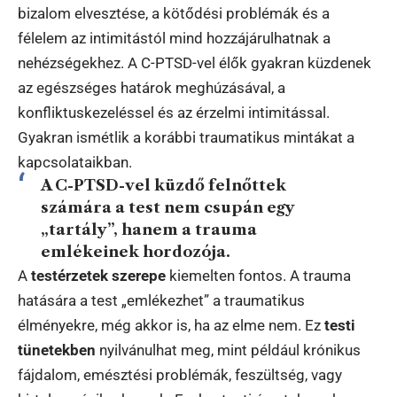
bizalom elvesztése, a kötődési problémák és a
félelem az intimitástól mind hozzájárulhatnak a
nehézségekhez. A C-PTSD-vel élők gyakran küzdenek
az egészséges határok meghúzásával, a
konfliktuskezeléssel és az érzelmi intimitással.
Gyakran ismétlik a korábbi traumatikus mintákat a
kapcsolataikban.
A C-PTSD-vel küzdő felnőttek
számára a test nem csupán egy
„tartály”, hanem a trauma
emlékeinek hordozója.
A
testérzetek szerepe
kiemelten fontos. A trauma
hatására a test „emlékezhet” a traumatikus
élményekre, még akkor is, ha az elme nem. Ez
testi
tünetekben
nyilvánulhat meg, mint például krónikus
fájdalom, emésztési problémák, feszültség, vagy