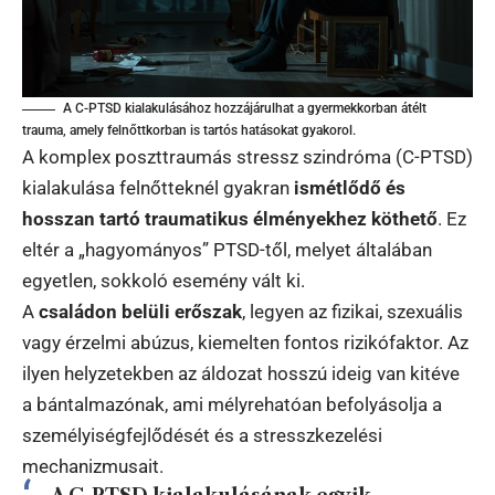
A C-PTSD kialakulásához hozzájárulhat a gyermekkorban átélt
trauma, amely felnőttkorban is tartós hatásokat gyakorol.
A komplex poszttraumás stressz szindróma (C-PTSD)
kialakulása felnőtteknél gyakran
ismétlődő és
hosszan tartó traumatikus élményekhez köthető
. Ez
eltér a „hagyományos” PTSD-től, melyet általában
egyetlen, sokkoló esemény vált ki.
A
családon belüli erőszak
, legyen az fizikai, szexuális
vagy érzelmi abúzus, kiemelten fontos rizikófaktor. Az
ilyen helyzetekben az áldozat hosszú ideig van kitéve
a bántalmazónak, ami mélyrehatóan befolyásolja a
személyiségfejlődését és a stresszkezelési
mechanizmusait.