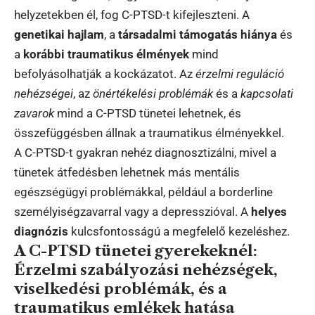
helyzetekben él, fog C-PTSD-t kifejleszteni. A
genetikai hajlam
, a
társadalmi támogatás hiánya
és
a
korábbi traumatikus élmények
mind
befolyásolhatják a kockázatot. Az
érzelmi reguláció
nehézségei
, az
önértékelési problémák
és a
kapcsolati
zavarok
mind a C-PTSD tünetei lehetnek, és
összefüggésben állnak a traumatikus élményekkel.
A C-PTSD-t gyakran nehéz diagnosztizálni, mivel a
tünetek átfedésben lehetnek más mentális
egészségügyi problémákkal, például a borderline
személyiségzavarral vagy a depresszióval. A
helyes
diagnózis
kulcsfontosságú a megfelelő kezeléshez.
A C-PTSD tünetei gyerekeknél:
Érzelmi szabályozási nehézségek,
viselkedési problémák, és a
traumatikus emlékek hatása