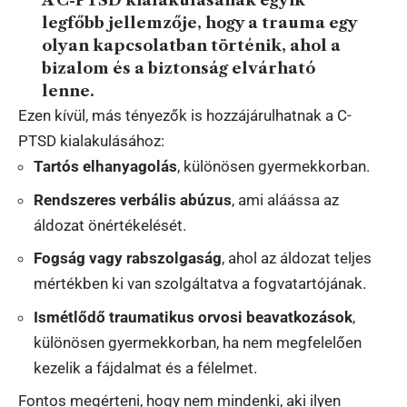
A C-PTSD kialakulásának egyik
legfőbb jellemzője, hogy a trauma egy
olyan kapcsolatban történik, ahol a
bizalom és a biztonság elvárható
lenne.
Ezen kívül, más tényezők is hozzájárulhatnak a C-
PTSD kialakulásához:
Tartós elhanyagolás
, különösen gyermekkorban.
Rendszeres verbális abúzus
, ami aláássa az
áldozat önértékelését.
Fogság vagy rabszolgaság
, ahol az áldozat teljes
mértékben ki van szolgáltatva a fogvatartójának.
Ismétlődő traumatikus orvosi beavatkozások
,
különösen gyermekkorban, ha nem megfelelően
kezelik a fájdalmat és a félelmet.
Fontos megérteni, hogy nem mindenki, aki ilyen