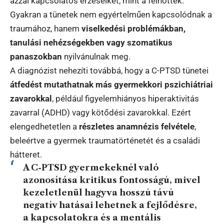
azzal kapcsolatos érzéseiket, mint a felnőttek.
Gyakran a tünetek nem egyértelműen kapcsolódnak a
traumához, hanem
viselkedési problémákban,
tanulási nehézségekben vagy szomatikus
panaszokban
nyilvánulnak meg.
A diagnózist nehezíti továbbá, hogy a C-PTSD tünetei
átfedést mutathatnak más gyermekkori pszichiátriai
zavarokkal
, például figyelemhiányos hiperaktivitás
zavarral (ADHD) vagy kötődési zavarokkal. Ezért
elengedhetetlen a
részletes anamnézis felvétele
,
beleértve a gyermek traumatörténetét és a családi
hátteret.
A C-PTSD gyermekeknél való
azonosítása kritikus fontosságú, mivel
kezeletlenül hagyva hosszú távú
negatív hatásai lehetnek a fejlődésre,
a kapcsolatokra és a mentális