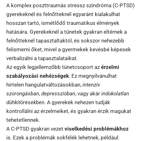
A komplex poszttraumás stressz szindróma (C-PTSD)
gyerekeknél és felnőtteknél egyaránt kialakulhat
hosszan tartó, ismétlődő traumatikus élmények
hatására. Gyerekeknél a tünetek gyakran eltérnek a
felnőtteknél tapasztaltaktól, és sokszor nehezebb
felismerni őket, mivel a gyermekek kevésbé képesek
verbalizálni a tapasztalataikat.
Az egyik legjellemzőbb tünetcsoport az
érzelmi
szabályozási nehézségek
. Ez megnyilvánulhat
hirtelen hangulatváltozásokban,
intenzív
szorongásban
,
depresszióban
, vagy akár
indokolatlan
dühkitörésekben
. A gyerekek nehezen tudják
kontrollálni az érzelmeiket, és gyakran érzik magukat
tehetetlennek.
A C-PTSD gyakran vezet
viselkedési problémákhoz
is. Ezek a problémák sokfélék lehetnek, például: