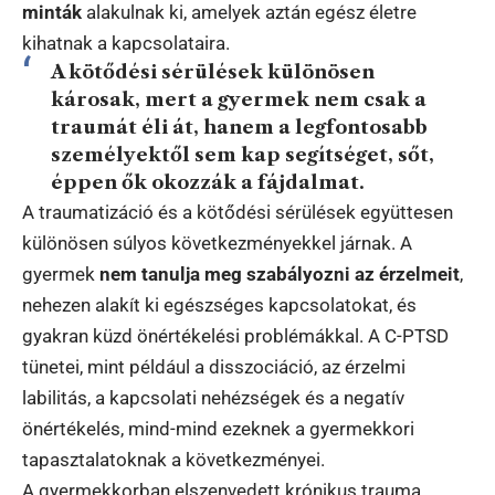
minták
alakulnak ki, amelyek aztán egész életre
kihatnak a kapcsolataira.
A kötődési sérülések különösen
károsak, mert a gyermek nem csak a
traumát éli át, hanem a legfontosabb
személyektől sem kap segítséget, sőt,
éppen ők okozzák a fájdalmat.
A traumatizáció és a kötődési sérülések együttesen
különösen súlyos következményekkel járnak. A
gyermek
nem tanulja meg szabályozni az érzelmeit
,
nehezen alakít ki egészséges kapcsolatokat, és
gyakran küzd önértékelési problémákkal. A C-PTSD
tünetei, mint például a disszociáció, az érzelmi
labilitás, a kapcsolati nehézségek és a negatív
önértékelés, mind-mind ezeknek a gyermekkori
tapasztalatoknak a következményei.
A gyermekkorban elszenvedett krónikus trauma