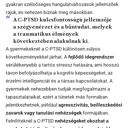
gyakran szélsőséges hangulatváltozások jellemzőek
rájuk, és nehezen bíznak meg másokban.
A C-PTSD kulcsfontosságú jellemzője
a
szégyenérzet és a bűntudat
, melyek
a traumatikus élmények
következtében alakulnak ki.
A gyermekeknél a C-PTSD különösen súlyos
következményekkel járhat. A
fejlődő idegrendszer
sérülékenyebb a tartós stressz hatására, ami hosszú
távon befolyásolhatja a kognitív képességeket, az
érzelmi intelligenciát és a társas kapcsolatokat. A
gyermekek nehezebben tudják megfogalmazni a
tapasztalataikat, ezért a tünetek más formában
jelentkezhetnek, például
agresszivitás, beilleszkedési
zavarok vagy tanulási nehézségek
formájában.
Felnőtteknél a C-PTSD
nehézségeket okozhat a