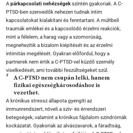
A
párkapcsolati nehézségek
szintén gyakoriak. A C-
PTSD-ben szenvedők nehezen tudnak intim
kapcsolatokat kialakítani és fenntartani. A múltbeli
traumák emlékei és a kapcsolódó érzelmi reakciók,
mint a félelem, a harag vagy a szomorúság,
megnehezítik a bizalom kiépítését és az érzelmi
intimitás megélését. Gyakran előfordul, hogy a
partnerek nem értik a C-PTSD-vel küzdő személy
viselkedését, ami további feszültségeket szül.
A C-PTSD nem csupán lelki, hanem
fizikai egészségkárosodáshoz
is
vezethet.
A krónikus stressz állapota gyengíti az
immunrendszert, növeli a szív- és érrendszeri
betegségek, valamint a krónikus fájdalom szindrómák
kockázatát. Gyakoriak az alvászavarok, a fáradtság,