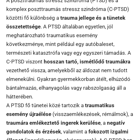
A poszttraumás stressz szindróma (PTSD) és a
komplex poszttraumás stressz szindróma (C-PTSD)
közötti fő különbség a
trauma jellege és a tünetek
összetettsége
. A PTSD általában egyetlen, jól
meghatározható traumatikus esemény
következménye, mint például egy autóbaleset,
természeti katasztrófa vagy egy egyszeri támadás. A
C-PTSD viszont
hosszan tartó, ismétlődő traumákra
vezethető vissza, amelyekből az áldozat nem tudott
elmenekülni. Gyakran gyermekkorban átélt, elhúzódó
bántalmazás, elhanyagolás vagy rabszolgaság áll a
hátterében.
A PTSD fő tünetei közé tartozik a
traumatikus
esemény újraélése
(visszaemlékezések, rémálmok), a
traumára emlékeztető ingerek kerülése
, a
negatív
gondolatok és érzések
, valamint a
fokozott izgalmi