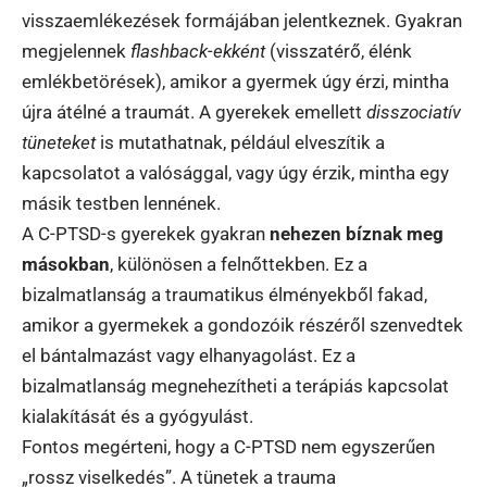
visszaemlékezések formájában jelentkeznek. Gyakran
megjelennek
flashback-ekként
(visszatérő, élénk
emlékbetörések), amikor a gyermek úgy érzi, mintha
újra átélné a traumát. A gyerekek emellett
disszociatív
tüneteket
is mutathatnak, például elveszítik a
kapcsolatot a valósággal, vagy úgy érzik, mintha egy
másik testben lennének.
A C-PTSD-s gyerekek gyakran
nehezen bíznak meg
másokban
, különösen a felnőttekben. Ez a
bizalmatlanság a traumatikus élményekből fakad,
amikor a gyermekek a gondozóik részéről szenvedtek
el bántalmazást vagy elhanyagolást. Ez a
bizalmatlanság megnehezítheti a terápiás kapcsolat
kialakítását és a gyógyulást.
Fontos megérteni, hogy a C-PTSD nem egyszerűen
„rossz viselkedés”. A tünetek a trauma