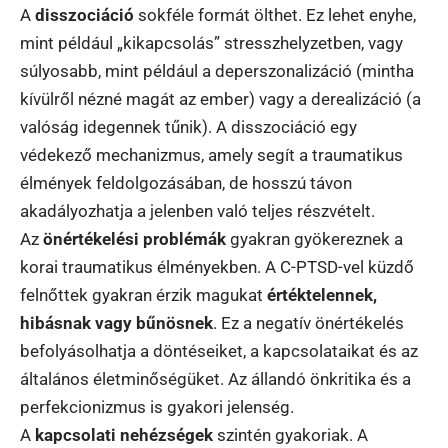
A
disszociáció
sokféle formát ölthet. Ez lehet enyhe,
mint például „kikapcsolás” stresszhelyzetben, vagy
súlyosabb, mint például a deperszonalizáció (mintha
kívülről nézné magát az ember) vagy a derealizáció (a
valóság idegennek tűnik). A disszociáció egy
védekező mechanizmus, amely segít a traumatikus
élmények feldolgozásában, de hosszú távon
akadályozhatja a jelenben való teljes részvételt.
Az
önértékelési problémák
gyakran gyökereznek a
korai traumatikus élményekben. A C-PTSD-vel küzdő
felnőttek gyakran érzik magukat
értéktelennek,
hibásnak vagy bűnösnek
. Ez a negatív önértékelés
befolyásolhatja a döntéseiket, a kapcsolataikat és az
általános életminőségüket. Az állandó önkritika és a
perfekcionizmus is gyakori jelenség.
A
kapcsolati nehézségek
szintén gyakoriak. A