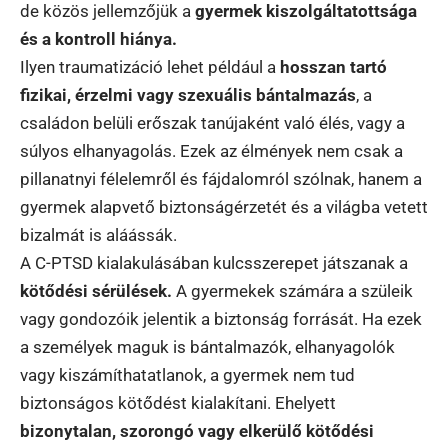
de közös jellemzőjük a
gyermek kiszolgáltatottsága
és a kontroll hiánya.
Ilyen traumatizáció lehet például a
hosszan tartó
fizikai, érzelmi vagy szexuális bántalmazás
, a
családon belüli erőszak tanújaként való élés, vagy a
súlyos elhanyagolás. Ezek az élmények nem csak a
pillanatnyi félelemről és fájdalomról szólnak, hanem a
gyermek alapvető biztonságérzetét és a világba vetett
bizalmát is aláássák.
A C-PTSD kialakulásában kulcsszerepet játszanak a
kötődési sérülések.
A gyermekek számára a szüleik
vagy gondozóik jelentik a biztonság forrását. Ha ezek
a személyek maguk is bántalmazók, elhanyagolók
vagy kiszámíthatatlanok, a gyermek nem tud
biztonságos kötődést kialakítani. Ehelyett
bizonytalan, szorongó vagy elkerülő kötődési