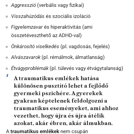
Aggresszió
(verbális vagy fizikai)
Visszahúzódás
és szociális izoláció
Figyelemzavar
és hiperaktivitás (ami
összetéveszthető az ADHD-val)
Önkárosító viselkedés
(pl. vagdosás, fejelés)
Alvászavarok
(pl. rémálmok, álmatlanság)
Étvágyproblémák
(pl. túlevés vagy étvágytalanság)
A traumatikus emlékek hatása
különösen pusztító lehet a fejlődő
gyermeki pszichére. A gyerekek
gyakran képtelenek feldolgozni a
traumatikus eseményeket, ami ahhoz
vezethet, hogy újra és újra átélik
azokat, akár ébren, akár álmukban.
A
traumatikus emlékek
nem csupán