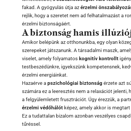
fakad. A gyógyulás útja az
érzelmi önszabályozá
rejlik, hogy a szeretet nem ad felhatalmazást a r
érzelmi biztonságáért.
A biztonság hamis illúziój
Amikor belépünk az otthonunkba, egy olyan közegb
szerepeket játszanunk. A társadalmi maszk, amelye
viselet, amely folyamatos
kognitív kontrollt
igény
testbeszédünkre, igyekszünk kompetensnek, kedv
érzelmi energiáinkat.
Hazaérve a
pszichológiai biztonság
érzete azt sú
számára ez a leeresztés nem a relaxációt jelenti,
a felgyülemletett frusztrációt. Úgy érezzük, a pa
érzelmi védőhálót
képez, amely akkor is megtart
Ez a tudattalan bizalom azonban veszélyes csapda
tűréssel.