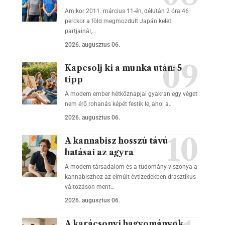
Amikor 2011. március 11-én, délután 2 óra 46
perckor a föld megmozdult Japán keleti
partjainál,…
2026. augusztus 06.
Kapcsolj ki a munka után: 5
tipp
A modern ember hétköznapjai gyakran egy véget
nem érő rohanás képét festik le, ahol a…
2026. augusztus 06.
A kannabisz hosszú távú
hatásai az agyra
A modern társadalom és a tudomány viszonya a
kannabiszhoz az elmúlt évtizedekben drasztikus
változáson ment…
2026. augusztus 06.
A karácsonyi hagyományok