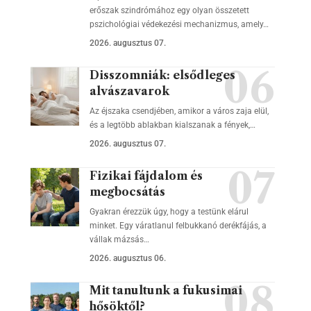
erőszak szindrómához egy olyan összetett
pszichológiai védekezési mechanizmus, amely…
2026. augusztus 07.
Disszomniák: elsődleges
alvászavarok
Az éjszaka csendjében, amikor a város zaja elül,
és a legtöbb ablakban kialszanak a fények,…
2026. augusztus 07.
Fizikai fájdalom és
megbocsátás
Gyakran érezzük úgy, hogy a testünk elárul
minket. Egy váratlanul felbukkanó derékfájás, a
vállak mázsás…
2026. augusztus 06.
Mit tanultunk a fukusimai
hősöktől?