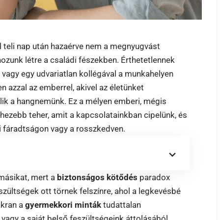
el teli nap után hazaérve nem a megnyugvást
ozunk létre a családi fészekben. Érthetetlennek
 vagy egy udvariatlan kollégával a munkahelyen
n azzal az emberrel, akivel az életünket
álik a hangnemünk. Ez a mélyen emberi, mégis
hezebb teher, amit a kapcsolatainkban cipelünk, és
i fáradtságon vagy a rosszkedven.
másikat, mert a
biztonságos kötődés
paradox
eszültségek ott törnek felszínre, ahol a legkevésbé
akran a
gyermekkori minták
tudattalan
vagy a saját belső feszültségeink áttolásából