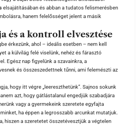
s
elsajátításában és abban a tudatos felismerésben
ombolásra, hanem felelősséget jelent a másik
a és a kontroll elvesztése
e érkezünk, ahol – ideális esetben – nem kell
t a külvilág felé viselünk, nehéz és fárasztó
el. Egész nap figyelünk a szavainkra, a
esnek és összeszedettnek tűnni, ami felemészti az
gja, hogy itt végre „leereszthetünk”. Sajnos sokunk
 hanem azt, hogy gátlástalanul engedjük szabadjára
rtnerünk vagy a gyermekeink szeretete egyfajta
 minket, ha éppen a legrosszabb arcunkat mutatjuk.
, hiszen a szeretetet összetévesztjük a végtelen