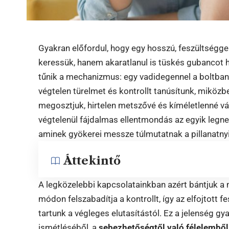
Gyakran előfordul, hogy egy hosszú, feszültségg
keressük, hanem akaratlanul is tüskés gubancot h
tűnik a mechanizmus: egy vadidegennel a boltban
végtelen türelmet és kontrollt tanúsítunk, miközbe
megosztjuk, hirtelen metszővé és kíméletlenné v
végtelenül fájdalmas ellentmondás az egyik legne
aminek gyökerei messze túlmutatnak a pillanatny
Áttekintő
A legközelebbi kapcsolatainkban azért bántjuk a 
módon felszabadítja a kontrollt, így az elfojtott f
tartunk a végleges elutasítástól. Ez a jelenség gy
ismétléséből, a
sebezhetőségtől való félelemből