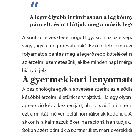
A legmélyebb intimitásban a legkönnye
páncélt, és ott látjuk meg a másik leg
A kontroll elvesztése mögött gyakran az az elképz
vagy „úgyis megbocsátanak”. Ez a feltételezés azo
folyamatos bántás még a legerősebb köteléket is
az érzelmi szemetesünk, akibe minden napi mérge
hiányát jelzi.
A gyermekkori lenyomatok
A pszichológia egyik alapvetése szerint az elsődl
későbbi érzelmi életünk tervrajzává. Ha egy olyan 
agresszió kéz a kézben járt, ahol a szülői düh te
ezt a mintát mélyen belül normálisnak kódoljuk. 
akkor is alkalmazzuk őket, ha racionálisan tudjuk
Sokan azért bántják a partnerüket, mert gyerekké