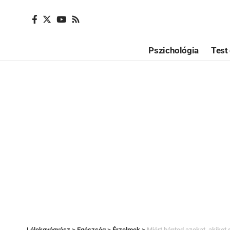
Pszichológia
Test 
Lélekgyógyász
>
Egészség
>
Érzelmek
>
Miért bántod azokat, akiket