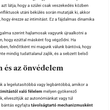
azt látja, hogy a szülei csak veszekedés közben
nfliktusok utáni békülés során mutatják ki, akkor
, hogy érezze az intimitást. Ez a fájdalmas dinamika
galma szerint hajlamosak vagyunk újraalkotni a
n, hogy ezúttal másként fog végződni. Ha
mben, felnőttként mi magunk válunk bántóvá, hogy
nte mindig tudattalanul zajlik, és a sebzett belső
em és az önvédelem
k a legelutasítóbbá vagy legbántóbbá, amikor a
timitástól való félelem
mélyen gyökerező
k, elveszítjük az autonómiánkat vagy túl
 bántás egyfajta
távolságtartó mechanizmusként