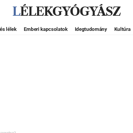
LÉLEKGYÓGYÁSZ
és lélek
Emberi kapcsolatok
Idegtudomány
Kultúra
 szeretsz?