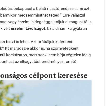
solódás, bekapcsol a belső riasztórendszer, ami azt
r bármikor megsemmisíthet téged.” Erre válaszul
ssel vagy érzelmi hidegséggel toljuk el magunktól a
ak vélt
érzelmi távolságot
. Ez a dinamika gyakran
lan teszt
is lehet. Azt próbáljuk kideríteni:
ok? Itt maradsz-e akkor is, ha szörnyetegként
nül kockázatos, mert senki sem bírja végtelen ideig
 pont azt az elhagyatást eredményezi, amitől
ztonságos célpont keresése