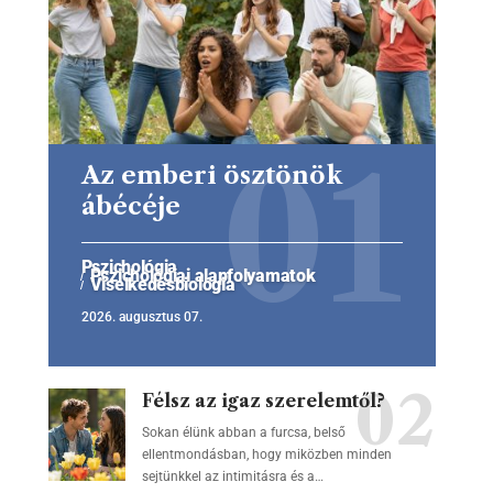
Az emberi ösztönök
ábécéje
Pszichológia
Pszichológiai alapfolyamatok
Viselkedésbiológia
2026. augusztus 07.
Félsz az igaz szerelemtől?
Sokan élünk abban a furcsa, belső
ellentmondásban, hogy miközben minden
sejtünkkel az intimitásra és a…