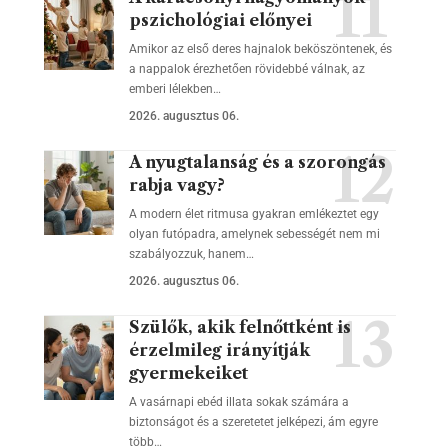
pszichológiai előnyei
Amikor az első deres hajnalok beköszöntenek, és
a nappalok érezhetően rövidebbé válnak, az
emberi lélekben…
2026. augusztus 06.
A nyugtalanság és a szorongás
rabja vagy?
A modern élet ritmusa gyakran emlékeztet egy
olyan futópadra, amelynek sebességét nem mi
szabályozzuk, hanem…
2026. augusztus 06.
Szülők, akik felnőttként is
érzelmileg irányítják
gyermekeiket
A vasárnapi ebéd illata sokak számára a
biztonságot és a szeretetet jelképezi, ám egyre
több…