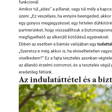
funkcionál.
Amikor túl „édes” a pillanat, vagy túl mély a kapc
üzeni: „Ez veszélyes, ha ennyire beengeded, akko
egy gúnyos megjegyzéssel, egy hirtelen dühkitöré
partnerünket, hogy visszaállítsuk a biztonságosn
megfigyelhető az elkerülő kötődésű egyéneknél.
Ebben az esetben a bántás valójában egy
tudatta
„Szeretsz-e még akkor is, ha elviselhetetlen vagy
viselkedem?” Ez a fajta tesztelés azonban végtele
az állandó érzelmi ostromot, és a tesztelés végül
eredetileg féltünk.
Az indulatáttétel és a bi