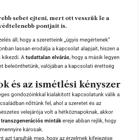
bb sebet ejteni, mert ott vesszük le a
védtelenebb pontjait is.
elés áll, hogy a szeretteink „úgyis megértenek”
nban lassan erodálja a kapcsolat alapjait, hiszen a
 kikezdi. A
tudattalan elvárás
, hogy a másik legyen
t beleönthetünk, valójában a kapcsolati érettség
 és az ismétlési kényszer
eges gondozóinkkal kialakított kapcsolatunk válik a
családban nőttünk fel, ahol a szeretet és az
rmészetes velejárója volt a hétköznapoknak, akkor
A
transzgenerációs minták
ereje abban rejlik, hogy
, mennyire károsak.
nt azt tanulták meg, hogy az érzelmek kifejezése