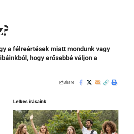
z?
vagy a félreértések miatt mondunk vagy
hibáinkból, hogy erősebbé váljon a
Share
Lelkes írásaink