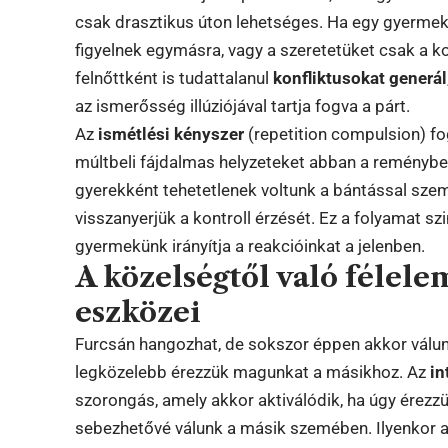
csak drasztikus úton lehetséges. Ha egy gyermek 
figyelnek egymásra, vagy a szeretetüket csak a ko
felnőttként is tudattalanul
konfliktusokat generál
az ismerősség illúziójával tartja fogva a párt.
Az
ismétlési kényszer
(repetition compulsion) fo
múltbeli fájdalmas helyzeteket abban a reménybe
gyerekként tehetetlenek voltunk a bántással sze
visszanyerjük a kontroll érzését. Ez a folyamat szi
gyermekünk irányítja a reakcióinkat a jelenben.
A közelségtől való félel
eszközei
Furcsán hangozhat, de sokszor éppen akkor válun
legközelebb érezzük magunkat a másikhoz. Az
in
szorongás, amely akkor aktiválódik, ha úgy érezzü
sebezhetővé válunk a másik szemében. Ilyenkor a