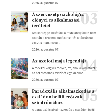
2026. augusztus 07.
A szervezetpszichológia
előnyei és alkalmazási
területei
Amikor reggel belépünk a munkahelyünkre, nem
csupán a szakmai tudásunkat és a táskánkat
visszük magunkkal.…
2026. augusztus 07.
Az axolotl maja legendája
A mexikói völgyek mélyén, ott, ahol a köd átöleli
az ősi csatornák felszínét, egy különös…
2026. augusztus 07.
Paradoxális alkalmazkodás a
családon belüli erőszak
szindrómához
A paradoxális alkalmazkodás a családon belüli