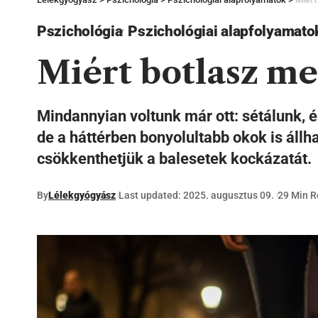
Pszichológia
Pszichológiai alapfolyamato
Miért botlasz m
Mindannyian voltunk már ott: sétálunk, é
de a háttérben bonyolultabb okok is állh
csökkenthetjük a balesetek kockázatát.
By
Lélekgyógyász
Last updated: 2025. augusztus 09.
29 Min 