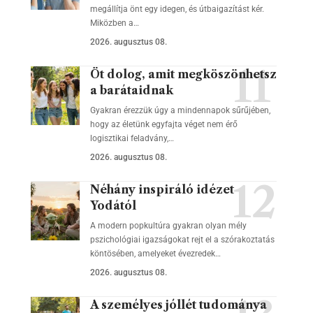
megállítja önt egy idegen, és útbaigazítást kér.
Miközben a…
2026. augusztus 08.
Öt dolog, amit megköszönhetsz
a barátaidnak
Gyakran érezzük úgy a mindennapok sűrűjében,
hogy az életünk egyfajta véget nem érő
logisztikai feladvány,…
2026. augusztus 08.
Néhány inspiráló idézet
Yodától
A modern popkultúra gyakran olyan mély
pszichológiai igazságokat rejt el a szórakoztatás
köntösében, amelyeket évezredek…
2026. augusztus 08.
A személyes jóllét tudománya