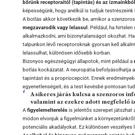
bőrünk receptoraitól (tapintás) és az izmainkbó
képességünk, hogy anélkül is tudjuk testrészeink 
A botlás akkor következik be, amikor a szenzoro
megzavarodik vagy lelassul
. Például, ha hirtele
alkalmazkodni, ami bizonytalanságot okozhat. Has
talpunkon lévő receptoroknak gyorsan kell alkal
lelassulhat, különösen idősebb korban.
Bizonyos egészségügyi állapotok, mint például a
botlás kockázatát. A neuropátia befolyásolhatja a
tapintást és a propriocepciót. Ennek eredményeké
egyenetlenségeit, és a test kevésbé pontosan tu
A sikeres járás kulcsa a szenzoros in
valamint az ezekre adott megfelelő 
A
figyelemelterelés
is jelentős szerepet játszhat
módon elvonjuk a figyelmünket a környezetünkről
potenciális akadályokat. Ez különösen veszélyes l