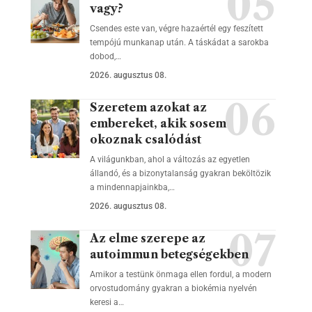
vagy?
Csendes este van, végre hazaértél egy feszített
tempójú munkanap után. A táskádat a sarokba
dobod,…
2026. augusztus 08.
Szeretem azokat az
embereket, akik sosem
okoznak csalódást
A világunkban, ahol a változás az egyetlen
állandó, és a bizonytalanság gyakran beköltözik
a mindennapjainkba,…
2026. augusztus 08.
Az elme szerepe az
autoimmun betegségekben
Amikor a testünk önmaga ellen fordul, a modern
orvostudomány gyakran a biokémia nyelvén
keresi a…