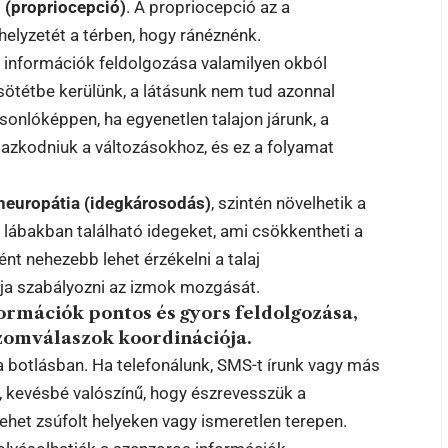
l (propriocepció)
. A propriocepció az a
helyzetét a térben, hogy ránéznénk.
s információk feldolgozása valamilyen okból
n sötétbe kerülünk, a látásunk nem tud azonnal
onlóképpen, ha egyenetlen talajon járunk, a
mazkodniuk a változásokhoz, és ez a folyamat
neuropátia (idegkárosodás)
, szintén növelhetik a
 lábakban található idegeket, ami csökkentheti a
nt nehezebb lehet érzékelni a talaj
dja szabályozni az izmok mozgását.
formációk pontos és gyors feldolgozása,
izomválaszok koordinációja.
 a botlásban. Ha telefonálunk, SMS-t írunk vagy más
, kevésbé valószínű, hogy észrevesszük a
ehet zsúfolt helyeken vagy ismeretlen terepen.