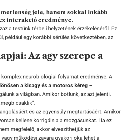
elmetlenség jele, hanem sokkal inkább
lex interakció eredménye.
azaz a testünk térbeli helyzetének érzékeléséről. Ez
ül, például egy korábbi sérülés következtében, az
apjai: Az agy szerepe a
egy komplex neurobiológiai folyamat eredménye. A
lönösen a kisagy és a motoros kéreg
–
lunk a világban. Amikor botlunk, az azt jelenti,
„megbicsaklik”.
angolásáért és az egyensúly megtartásáért. Amikor
yorsan kellene korrigálnia a mozgásunkat. Ha ez
nem megfelelő, akkor elveszíthetjük az
 vagy működési zavara gyakori oka lehet a