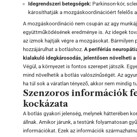
Idegrendszeri betegségek:
Parkinson-kór, scle
károsíthatják a mozgáskoordinációért felelős ag
A mozgáskoordináció nem csupán az agy munkája,
együttműködésének eredménye is. Az idegek továb
az izmok hajtják végre a mozgásokat. Bármilyen 
hozzájárulhat a botláshoz.
A perifériás neuropát
kialakuló idegkárosodás, jelentősen növelheti a
Végül, a környezet is fontos szerepet játszik. Egye
mind növelhetik a botlás valószínűségét. Az agy
ha túl sok a váratlan tényező, akkor nem mindig tu
Szenzoros információk fe
kockázata
A botlás gyakori jelenség, melynek hátterében k
állnak. Amikor járunk, a testünk folyamatosan gyű
információkat. Ezek az információk származhatn