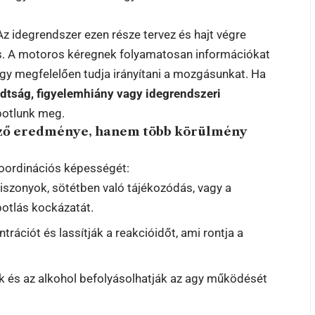
z idegrendszer ezen része tervez és hajt végre
s. A motoros kéregnek folyamatosan információkat
hogy megfelelően tudja irányítani a mozgásunkat. Ha
adtság, figyelemhiány vagy idegrendszeri
botlunk meg.
ező eredménye, hanem több körülmény
oordinációs képességét:
viszonyok, sötétben való tájékozódás, vagy a
botlás kockázatát.
rációt és lassítják a reakcióidőt, ami rontja a
 és az alkohol befolyásolhatják az agy működését