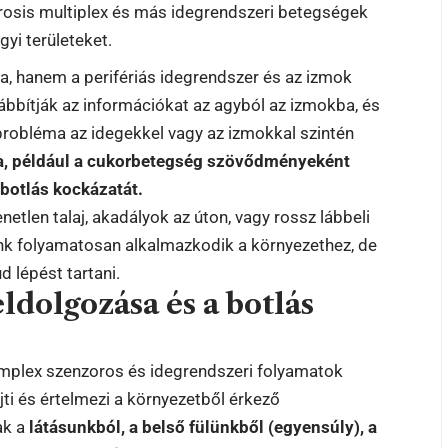
rosis multiplex és más idegrendszeri betegségek
yi területeket.
 hanem a perifériás idegrendszer és az izmok
bítják az információkat az agyból az izmokba, és
probléma az idegekkel vagy az izmokkal szintén
ia, például a cukorbetegség szövődményeként
 botlás kockázatát.
netlen talaj, akadályok az úton, vagy rossz lábbeli
unk folyamatosan alkalmazkodik a környezethez, de
d lépést tartani.
ldolgozása és a botlás
omplex szenzoros és idegrendszeri folyamatok
jti és értelmezi a környezetből érkező
ak a
látásunkból, a belső fülünkből (egyensúly), a