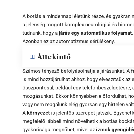
A botlás a mindennapi életünk része, és gyakran n
a jelenség mögött komplex neurológiai és biomec
tudnunk, hogy a
járás egy automatikus folyamat
Azonban ez az automatizmus sérülékeny.
Áttekintő
Számos tényező befolyásolhatja a járásunkat. A
f
is mind hozzájárulhat ahhoz, hogy elveszítsük a
összpontosul, például egy telefonbeszélgetésre, 
mozgásunkat. Ekkor könnyebben előfordulhat, ho
vagy nem reagálunk elég gyorsan egy hirtelen vál
A
környezet
is jelentős szerepet játszik. Egyenetl
megfelelő lábbeli mind növelhetik a botlás kocká
gyakorisága megnőhet, mivel az
izmok gyengülé