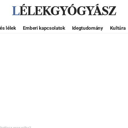
LÉLEKGYÓGYÁSZ
és lélek
Emberi kapcsolatok
Idegtudomány
Kultúra
 botlasz meg néha?