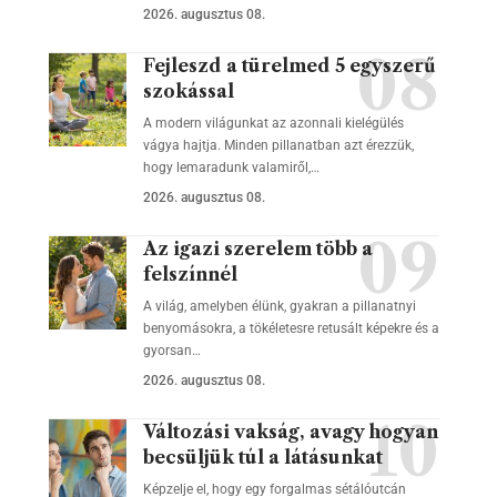
2026. augusztus 08.
Fejleszd a türelmed 5 egyszerű
szokással
A modern világunkat az azonnali kielégülés
vágya hajtja. Minden pillanatban azt érezzük,
hogy lemaradunk valamiről,…
2026. augusztus 08.
Az igazi szerelem több a
felszínnél
A világ, amelyben élünk, gyakran a pillanatnyi
benyomásokra, a tökéletesre retusált képekre és a
gyorsan…
2026. augusztus 08.
Változási vakság, avagy hogyan
becsüljük túl a látásunkat
Képzelje el, hogy egy forgalmas sétálóutcán