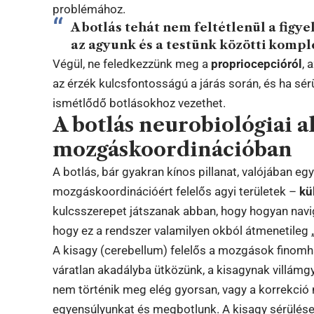
problémához.
A botlás tehát nem feltétlenül a figy
az agyunk és a testünk közötti komp
Végül, ne feledkezzünk meg a
propriocepcióról
, 
az érzék kulcsfontosságú a járás során, és ha sér
ismétlődő botlásokhoz vezethet.
A botlás neurobiológiai al
mozgáskoordinációban
A botlás, bár gyakran kínos pillanat, valójában 
mozgáskoordinációért felelős agyi területek –
kü
kulcsszerepet játszanak abban, hogy hogyan navigá
hogy ez a rendszer valamilyen okból átmenetileg 
A kisagy (cerebellum) felelős a mozgások finomh
váratlan akadályba ütközünk, a kisagynak villámg
nem történik meg elég gyorsan, vagy a korrekció 
egyensúlyunkat és megbotlunk. A kisagy sérülése