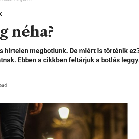
k
eg néha?
s hirtelen megbotlunk. De miért is történik ez
atnak. Ebben a cikkben feltárjuk a botlás leg
Read