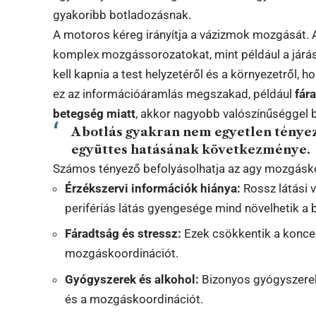
gyakoribb botladozásnak.
A motoros kéreg irányítja a vázizmok mozgását. A
komplex mozgássorozatokat, mint például a járá
kell kapnia a test helyzetéről és a környezetről, 
ez az információáramlás megszakad, például
fár
betegség miatt
, akkor nagyobb valószínűséggel 
A botlás gyakran nem egyetlen tény
együttes hatásának következménye.
Számos tényező befolyásolhatja az agy mozgásk
Érzékszervi információk hiánya:
Rossz látási 
perifériás látás gyengesége mind növelhetik a 
Fáradtság és stressz:
Ezek csökkentik a koncent
mozgáskoordinációt.
Gyógyszerek és alkohol:
Bizonyos gyógyszerek
és a mozgáskoordinációt.