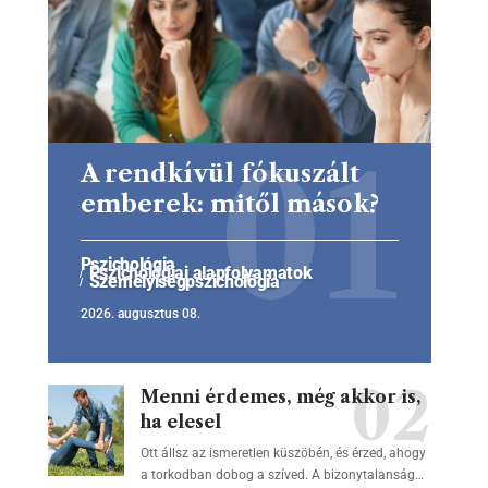
A rendkívül fókuszált
emberek: mitől mások?
Pszichológia
Pszichológiai alapfolyamatok
Személyiségpszichológia
2026. augusztus 08.
Menni érdemes, még akkor is,
ha elesel
Ott állsz az ismeretlen küszöbén, és érzed, ahogy
a torkodban dobog a szíved. A bizonytalanság…