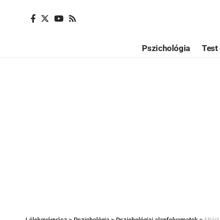
Pszichológia
Test 
Lélekgyógyász
>
Pszichológia
>
Pszichológiai alapfolyamatok
>
Miért