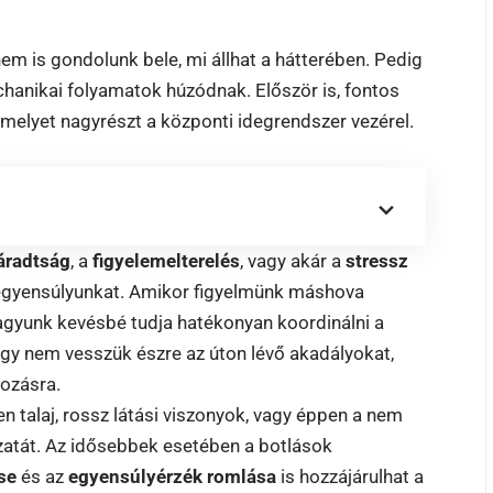
em is gondolunk bele, mi állhat a hátterében. Pedig
hanikai folyamatok húzódnak. Először is, fontos
, melyet nagyrészt a központi idegrendszer vezérel.
áradtság
, a
figyelemelterelés
, vagy akár a
stressz
z egyensúlyunkat. Amikor figyelmünk máshova
agyunk kevésbé tudja hatékonyan koordinálni a
gy nem vesszük észre az úton lévő akadályokat,
tozásra.
en talaj, rossz látási viszonyok, vagy éppen a nem
zatát. Az idősebbek esetében a botlások
se
és az
egyensúlyérzék romlása
is hozzájárulhat a