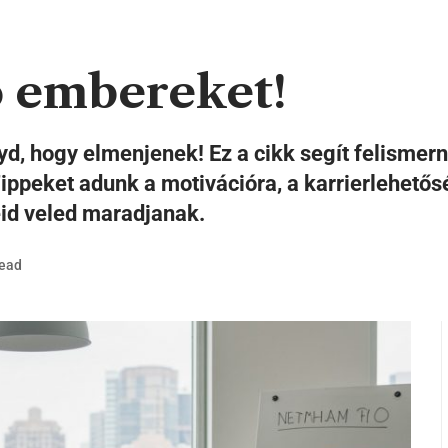
ó embereket!
d, hogy elmenjenek! Ez a cikk segít felismern
ippeket adunk a motivációra, a karrierlehetős
id veled maradjanak.
Read