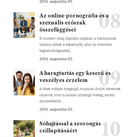
2026. augusztus 05.
Az online pornográfia és a
szexuális erőszak
összefüggései
A modern világ digitális zajában a hálószobák
falaivá váltak a képernyők, ahol az intimitás
legbensőségesebb…
2026. augusztus 05.
A haragtartás egy keserű és
veszélyes érzelem
A lélek mélyén megbújó, hosszan őrzött sérelmek
olyanok, mint a lassan szivárgó méreg, amely
észrevétlenül…
2026. augusztus 05.
Sóhajtással a szorongás
csillapításáért