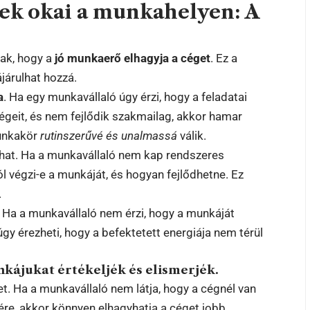
nek okai a munkahelyen: A
nak, hogy a
jó munkaerő elhagyja a céget
. Ez a
járulhat hozzá.
a
. Ha egy munkavállaló úgy érzi, hogy a feladatai
geit, és nem fejlődik szakmailag, akkor hamar
munkakör
rutinszerűvé és unalmassá
válik.
hat. Ha a munkavállaló nem kap rendszeres
jól végzi-e a munkáját, és hogyan fejlődhetne. Ez
.
. Ha a munkavállaló nem érzi, hogy a munkáját
gy érezheti, hogy a befektetett energiája nem térül
kájukat értékeljék és elismerjék.
et. Ha a munkavállaló nem látja, hogy a cégnél van
sére, akkor könnyen elhagyhatja a céget jobb