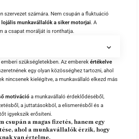
n szervezet számára. Nem csupán a fluktuáció
, lojális munkavállalók a siker motorjai
. A
 a csapat morálját is ronthatja.
z emberi szükségletekben. Az emberek
értékelve
s szeretnének egy olyan közösséghez tartozni, ahol
k nincsenek kielégítve, a munkavállaló elkezd más
ső motiváció
a munkavállaló érdeklődéséből,
zetésből, a juttatásokból, a elismerésből és a
őt igyekszik erősíteni.
m csupán a magas fizetés, hanem egy
se, ahol a munkavállalók érzik, hogy
knak van értelme.