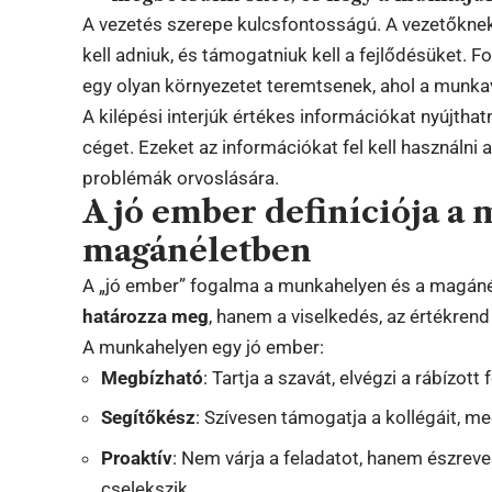
A vezetés szerepe kulcsfontosságú. A vezetőkn
kell adniuk, és támogatniuk kell a fejlődésüket. 
egy olyan környezetet teremtsenek, ahol a munkav
A kilépési interjúk értékes információkat nyújthat
céget. Ezeket az információkat fel kell használni 
problémák orvoslására.
A jó ember definíciója a
magánéletben
A „jó ember” fogalma a munkahelyen és a magáné
határozza meg
, hanem a viselkedés, az értékrend 
A munkahelyen egy jó ember:
Megbízható
: Tartja a szavát, elvégzi a rábízott
Segítőkész
: Szívesen támogatja a kollégáit, me
Proaktív
: Nem várja a feladatot, hanem észre
cselekszik.