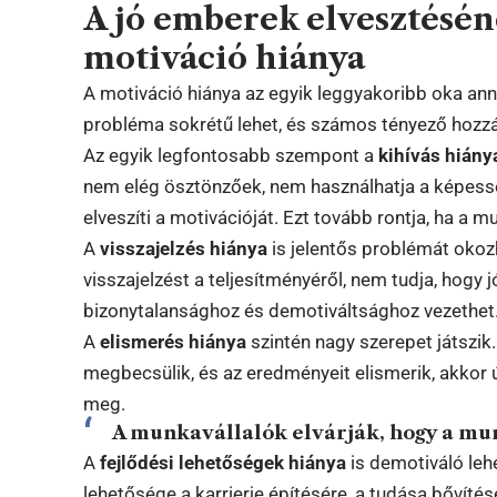
A jó emberek elvesztésé
motiváció hiánya
A motiváció hiánya az egyik leggyakoribb oka an
probléma sokrétű lehet, és számos tényező hozzá
Az egyik legfontosabb szempont a
kihívás hiány
nem elég ösztönzőek, nem használhatja a képessé
elveszíti a motivációját. Ezt tovább rontja, ha a 
A
visszajelzés hiánya
is jelentős problémát okoz
visszajelzést a teljesítményéről, nem tudja, hogy 
bizonytalansághoz és demotiváltsághoz vezethet
A
elismerés hiánya
szintén nagy szerepet játszik
megbecsülik, és az eredményeit elismerik, akkor ú
meg.
A munkavállalók elvárják, hogy a mun
A
fejlődési lehetőségek hiánya
is demotiváló leh
lehetősége a karrierje építésére, a tudása bővíté