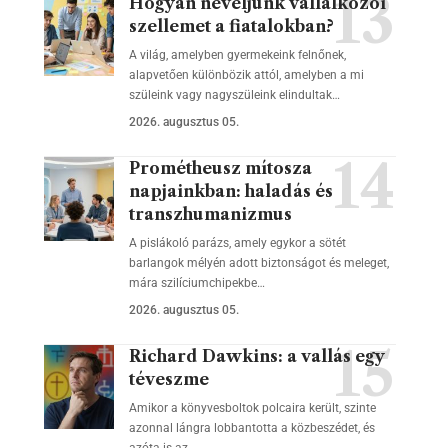
Hogyan neveljünk vállalkozói
szellemet a fiatalokban?
A világ, amelyben gyermekeink felnőnek,
alapvetően különbözik attól, amelyben a mi
szüleink vagy nagyszüleink elindultak…
2026. augusztus 05.
Prométheusz mítosza
napjainkban: haladás és
transzhumanizmus
A pislákoló parázs, amely egykor a sötét
barlangok mélyén adott biztonságot és meleget,
mára szilíciumchipekbe…
2026. augusztus 05.
Richard Dawkins: a vallás egy
téveszme
Amikor a könyvesboltok polcaira került, szinte
azonnal lángra lobbantotta a közbeszédet, és