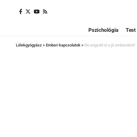
Pszichológia
Test 
Lélekgyógyász
>
Emberi kapcsolatok
>
Ne engedd el a jó embereket!