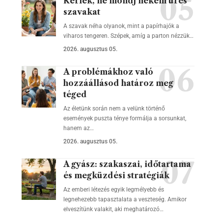
Kérlek, ne mondj nekem üres
szavakat
A szavak néha olyanok, mint a papírhajók a
viharos tengeren. Szépek, amíg a parton nézzük…
2026. augusztus 05.
A problémákhoz való
hozzáállásod határoz meg
téged
Az életünk során nem a velünk történő
események puszta ténye formálja a sorsunkat,
hanem az…
2026. augusztus 05.
A gyász: szakaszai, időtartama
és megküzdési stratégiák
Az emberi létezés egyik legmélyebb és
legnehezebb tapasztalata a veszteség. Amikor
elveszítünk valakit, aki meghatározó…