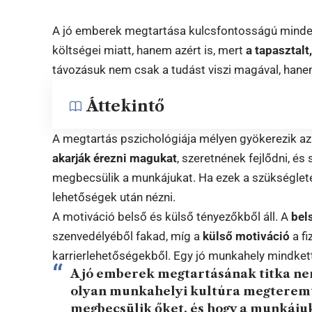
A jó emberek megtartása kulcsfontosságú minde
költségei miatt, hanem azért is, mert
a tapasztalt
távozásuk nem csak a tudást viszi magával, hanem
Áttekintő
A megtartás pszichológiája mélyen gyökerezik a
akarják érezni magukat
, szeretnének fejlődni, é
megbecsülik a munkájukat. Ha ezek a szükséglete
lehetőségek után nézni.
A motiváció belső és külső tényezőkből áll. A
bel
szenvedélyéből fakad, míg a
külső motiváció
a fi
karrierlehetőségekből. Egy jó munkahely mindkett
A jó emberek megtartásának titka ne
olyan munkahelyi kultúra megteremté
megbecsülik őket, és hogy a munkáju