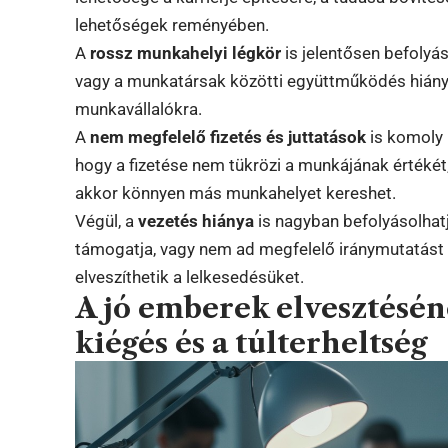
lehetőségek reményében.
A
rossz munkahelyi légkör
is jelentősen befolyáso
vagy a munkatársak közötti együttműködés hiányá
munkavállalókra.
A
nem megfelelő fizetés és juttatások
is komoly 
hogy a fizetése nem tükrözi a munkájának értékét
akkor könnyen más munkahelyet kereshet.
Végül, a
vezetés hiánya
is nagyban befolyásolhatj
támogatja, vagy nem ad megfelelő iránymutatást
elveszíthetik a lelkesedésüket.
A jó emberek elvesztésé
kiégés és a túlterheltség