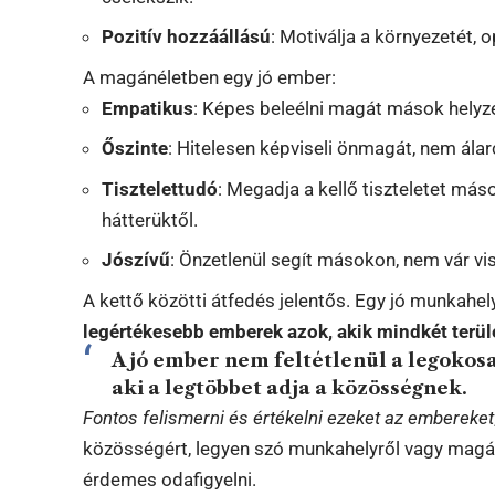
Pozitív hozzáállású
: Motiválja a környezetét, 
A magánéletben egy jó ember:
Empatikus
: Képes beleélni magát mások helyz
Őszinte
: Hitelesen képviseli önmagát, nem álarc
Tisztelettudó
: Megadja a kellő tiszteletet más
hátterüktől.
Jószívű
: Önzetlenül segít másokon, nem vár vi
A kettő közötti átfedés jelentős. Egy jó munkahely
legértékesebb emberek azok, akik mindkét terüle
A jó ember nem feltétlenül a legokos
aki a legtöbbet adja a közösségnek.
Fontos felismerni és értékelni ezeket az embereket
közösségért, legyen szó munkahelyről vagy magánél
érdemes odafigyelni.