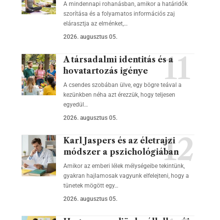
A mindennapi rohanásban, amikor a határidők
szorítása és a folyamatos információs zaj
elárasztja az elménket,…
2026. augusztus 05.
A társadalmi identitás és a
hovatartozás igénye
A csendes szobában ülve, egy bögre teával a
kezünkben néha azt érezzük, hogy teljesen
egyedül…
2026. augusztus 05.
Karl Jaspers és az életrajzi
módszer a pszichológiában
Amikor az emberi lélek mélységeibe tekintünk,
gyakran hajlamosak vagyunk elfelejteni, hogy a
tünetek mögött egy…
2026. augusztus 05.