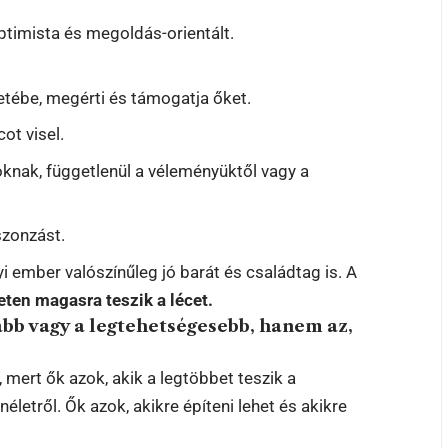
optimista és megoldás-orientált.
etébe, megérti és támogatja őket.
ot visel.
oknak, függetlenül a véleményüktől vagy a
szonzást.
i ember valószínűleg jó barát és családtag is. A
ten magasra teszik a lécet.
abb vagy a legtehetségesebb, hanem az,
, mert ők azok, akik a legtöbbet teszik a
etről. Ők azok, akikre építeni lehet és akikre