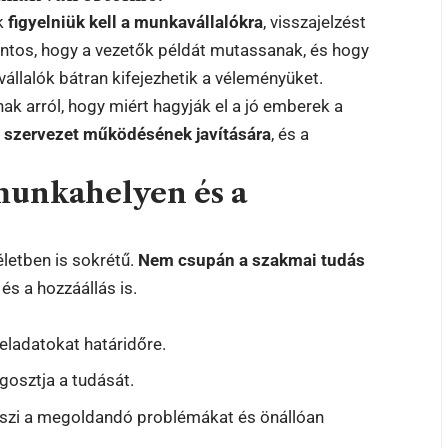
ek
figyelniük kell a munkavállalókra
, visszajelzést
Fontos, hogy a vezetők példát mutassanak, és hogy
állalók bátran kifejezhetik a véleményüket.
nak arról, hogy miért hagyják el a jó emberek a
a
szervezet működésének javítására
, és a
 munkahelyen és a
letben is sokrétű.
Nem csupán a szakmai tudás
és a hozzáállás is.
 feladatokat határidőre.
gosztja a tudását.
veszi a megoldandó problémákat és önállóan