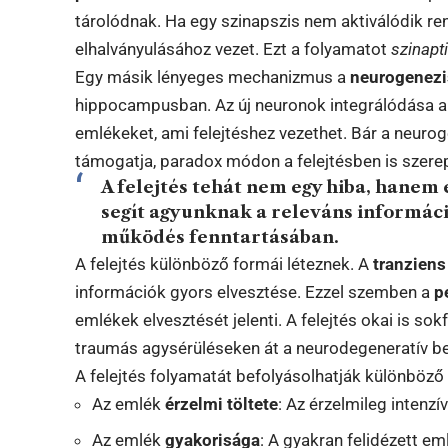
tárolódnak. Ha egy szinapszis nem aktiválódik re
elhalványulásához vezet. Ezt a folyamatot
szinapt
Egy másik lényeges mechanizmus a
neurogenezi
hippocampusban. Az új neuronok integrálódása a
emlékeket, ami felejtéshez vezethet. Bár a neuro
támogatja, paradox módon a felejtésben is szerep
A felejtés tehát nem egy hiba, hanem
segít agyunknak a releváns informáci
működés fenntartásában.
A felejtés különböző formái léteznek. A
tranziens 
információk gyors elvesztése. Ezzel szemben a
p
emlékek elvesztését jelenti. A felejtés okai is sok
traumás agysérüléseken át a neurodegeneratív b
A felejtés folyamatát befolyásolhatják különböző 
Az emlék
érzelmi töltete
: Az érzelmileg intenz
Az emlék
gyakorisága
: A gyakran felidézett e