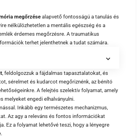
mória megőrzése
alapvető fontosságú a tanulás és
yire nélkülözhetetlen a mentális egészség és a
emlék érdemes megőrzésre. A traumatikus
nformációk terhet jelenthetnek a tudat számára.
t
, feldolgozzuk a fájdalmas tapasztalatokat, és
ot, sérelmet és kudarcot megőriznénk, az bénító
lehetőségeinkre. A felejtés szelektív folyamat, amely
és melyeket engedi elhalványulni.
mással. Inkább egy természetes mechanizmus,
kat. Az agy a releváns és fontos információkat
a. Ez a folyamat lehetővé teszi, hogy a lényegre
e.