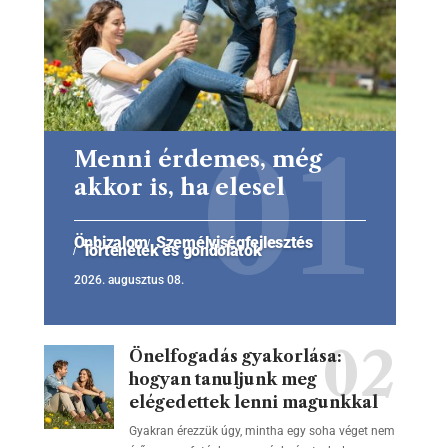
Menni érdemes, még
akkor is, ha elesel
Önbizalom
Személyiségfejlesztés
Történetek és gondolatok
2026. augusztus 08.
Önelfogadás gyakorlása:
hogyan tanuljunk meg
elégedettek lenni magunkkal
Gyakran érezzük úgy, mintha egy soha véget nem