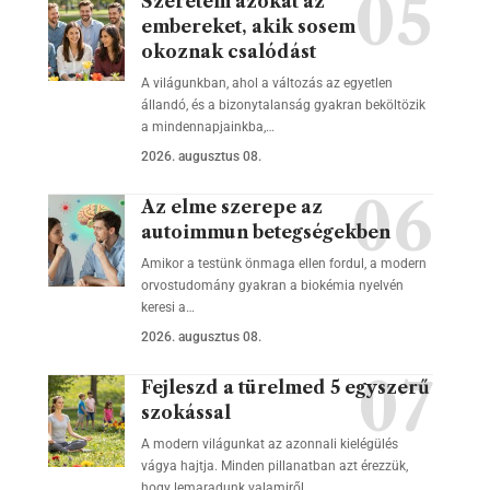
Szeretem azokat az
embereket, akik sosem
okoznak csalódást
A világunkban, ahol a változás az egyetlen
állandó, és a bizonytalanság gyakran beköltözik
a mindennapjainkba,…
2026. augusztus 08.
Az elme szerepe az
autoimmun betegségekben
Amikor a testünk önmaga ellen fordul, a modern
orvostudomány gyakran a biokémia nyelvén
keresi a…
2026. augusztus 08.
Fejleszd a türelmed 5 egyszerű
szokással
A modern világunkat az azonnali kielégülés
vágya hajtja. Minden pillanatban azt érezzük,
hogy lemaradunk valamiről,…