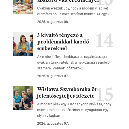
abszurd vita eredményei
Gyakran érezzük úgy, hogy a modern világ két
ellentétes pólus közé szorított minket. Az egyik…
2026. augusztus 08.
3 kiváltó tényező a
problémákkal küzdő
embereknél
Az emberi lélek teherbírása és rugalmassága
gyakran tűnik rejtélynek a hétköznapi szemlélő
számára. Vannak időszakok,…
2026. augusztus 07.
Wisława Szymborska öt
jelentőségteljes idézete
A modern lélek egyik legnagyobb kihívása, hogy
miként találhatunk értelmet és nyugalmat egy
olyan világban,…
2026. augusztus 07.