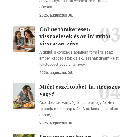
érő versenyfutásban vennénk részt, ahol a
célvonal…
2026. augusztus 08.
Online társkeresés:
visszaélések és az irányítás
visszaszerzése
A digitális korszak alapjaiban formálta át az
emberi kapcsolatok kialakulásának dinamikáját,
lehetőséget adva arra, hogy…
2026. augusztus 08.
Miért eszel többet, ha stresszes
vagy?
Csendes este van, végre hazaértél egy feszített
tempójú munkanap után. A táskádat a sarokba
dobod,…
2026. augusztus 08.