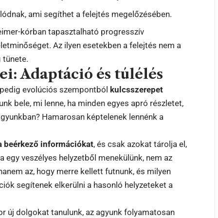
álódnak, ami segíthet a felejtés megelőzésében.
heimer-kórban tapasztalható progresszív
letminőséget. Az ilyen esetekben a felejtés nem a
 tünete.
ei: Adaptáció és túlélés
g, pedig evolúciós szempontból
kulcsszerepet
unk bele, mi lenne, ha minden egyes apró részletet,
 agyunkban? Hamarosan képtelenek lennénk a
 a beérkező információkat
, és csak azokat tárolja el,
ha egy veszélyes helyzetből menekülünk, nem az
, hanem az, hogy merre kellett futnunk, és milyen
ciók segítenek elkerülni a hasonló helyzeteket a
or új dolgokat tanulunk, az agyunk folyamatosan