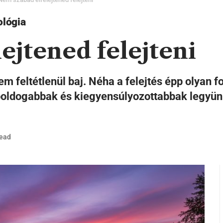
ológia
ejtened felejteni
 feltétlenül baj. Néha a felejtés épp olyan f
 boldogabbak és kiegyensúlyozottabbak legyün
Read