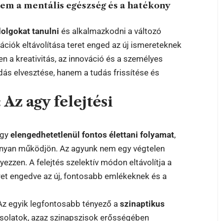
em a mentális egészség és a hatékony
dolgokat tanulni
és alkalmazkodni a változó
ációk eltávolítása teret enged az új ismereteknek
n a kreativitás, az innováció és a személyes
dás elvesztése, hanem a tudás frissítése és
: Az agy felejtési
egy
elengedhetetlenül fontos élettani folyamat
,
onyan működjön. Az agyunk nem egy végtelen
yezzen. A felejtés szelektív módon eltávolítja a
eret engedve az új, fontosabb emlékeknek és a
 Az egyik legfontosabb tényező a
szinaptikus
csolatok, azaz szinapszisok erősségében