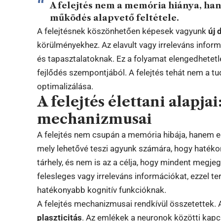
A felejtés nem a memória hiánya, han
működés alapvető feltétele.
A felejtésnek köszönhetően képesek vagyunk
új 
körülményekhez. Az elavult vagy irreleváns inform
és tapasztalatoknak. Ez a folyamat elengedhetetle
fejlődés szempontjából. A felejtés tehát nem a tu
optimalizálása.
A felejtés élettani alapjai
mechanizmusai
A felejtés nem csupán a memória hibája, hanem 
mely lehetővé teszi agyunk számára, hogy haték
tárhely, és nem is az a célja, hogy mindent megjeg
felesleges vagy irreleváns információkat, ezzel t
hatékonyabb kognitív funkcióknak.
A felejtés mechanizmusai rendkívül összetettek.
plaszticitás
. Az emlékek a neuronok közötti kap