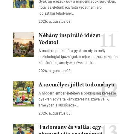
Gyakran érezzük úgy a mindennapok sűrűjében,
hogy az életünk egyfajta véget nem érő
logisztikai feladvány,…
2026. augusztus 08.
Néhány inspiráló idézet
Yodától
A modern popkultúra gyakran olyan mély
pszichológiai igazságokat rejt el a szórakoztatás
köntösében, amelyeket évezredek…
2026. augusztus 08.
A személyes jóllét tudománya
A modern ember életében a boldogság keresése
gyakran egyfajta kényszeres hajszává válik,
amelyben a külsőségek…
2026. augusztus 08.
Tudomány és vallás: egy