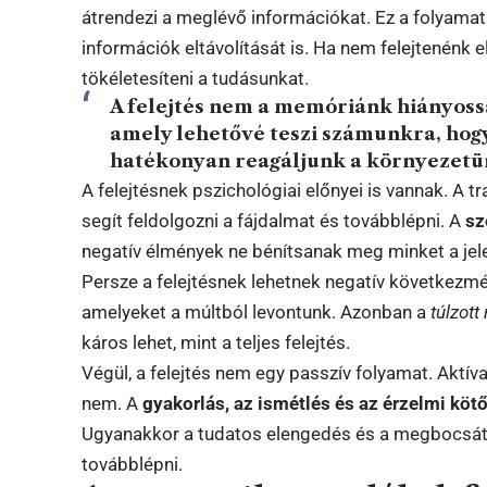
átrendezi a meglévő információkat. Ez a folyamat
információk eltávolítását is. Ha nem felejtenénk
tökéletesíteni a tudásunkat.
A felejtés nem a memóriánk hiányos
amely lehetővé teszi számunkra, hogy
hatékonyan reagáljunk a környezetü
A felejtésnek pszichológiai előnyei is vannak. A
segít feldolgozni a fájdalmat és továbblépni. A
sz
negatív élmények ne bénítsanak meg minket a jel
Persze a felejtésnek lehetnek negatív következmén
amelyeket a múltból levontunk. Azonban a
túlzot
káros lehet, mint a teljes felejtés.
Végül, a felejtés nem egy passzív folyamat. Aktíva
nem. A
gyakorlás, az ismétlés és az érzelmi köt
Ugyanakkor a tudatos elengedés és a megbocsátá
továbblépni.