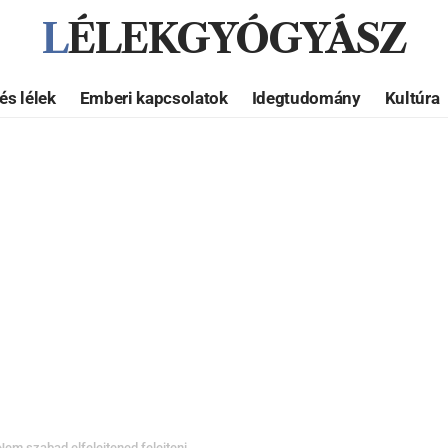
LÉLEKGYÓGYÁSZ
és lélek
Emberi kapcsolatok
Idegtudomány
Kultúra
Nem szabad elfelejtened felejteni