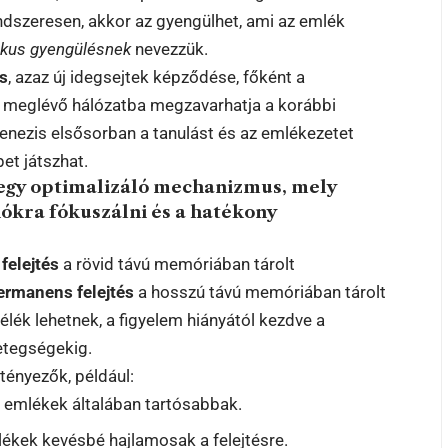
ndszeresen, akkor az gyengülhet, ami az emlék
ikus gyengülésnek
nevezzük.
s
, azaz új idegsejtek képződése, főként a
 meglévő hálózatba megzavarhatja a korábbi
genezis elsősorban a tanulást és az emlékezetet
et játszhat.
 egy optimalizáló mechanizmus, mely
ókra fókuszálni és a hatékony
felejtés
a rövid távú memóriában tárolt
ermanens felejtés
a hosszú távú memóriában tárolt
félék lehetnek, a figyelem hiányától kezdve a
etegségekig.
tényezők, például:
ív emlékek általában tartósabbak.
mlékek kevésbé hajlamosak a felejtésre.