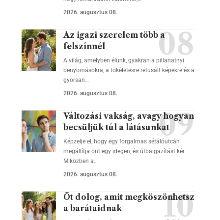
2026. augusztus 08.
Az igazi szerelem több a
felszínnél
A világ, amelyben élünk, gyakran a pillanatnyi
benyomásokra, a tökéletesre retusált képekre és a
gyorsan…
2026. augusztus 08.
Változási vakság, avagy hogyan
becsüljük túl a látásunkat
Képzelje el, hogy egy forgalmas sétálóutcán
megállítja önt egy idegen, és útbaigazítást kér.
Miközben a…
2026. augusztus 08.
Öt dolog, amit megköszönhetsz
a barátaidnak