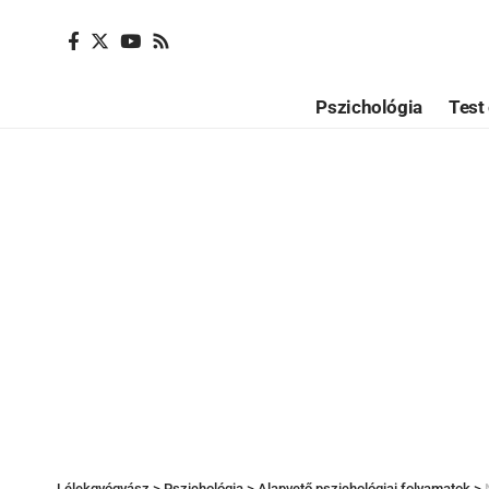
Pszichológia
Test 
Lélekgyógyász
>
Pszichológia
>
Alapvető pszichológiai folyamatok
>