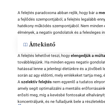
A felejtés paradoxona abban rejlik, hogy bár a
me
a fejlődés szempontjából, a felejtés legalább enn
hatékony működés szempontjából. Nem minden 
élmények, a negatív gondolatok és a felesleges i
Áttekintő
A felejtés lehetővé teszi, hogy
elengedjük a múlta
továbblépjünk. Ha minden egyes negatív gondolat
hatással lenne a jelenlegi életünkre és a jövőbeli 
során az agy eldönti, mely emlékeket tartja meg, 
A
szelektív felejtés
nem egyenlő a tudatos elnyo
amely segít optimalizálni a mentális erőforrásain
erősíti meg, míg a kevésbé fontosakat elhalványítj
koncentráljunk, és ne fulladjunk bele a részletekb