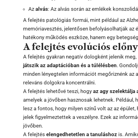
Az
alvás
: Az alvás során az emlékek konszolid
A felejtés patológiás formái, mint például az Alz
memóriavesztés, jelentősen befolyásolhatják az é
hatékony működés eszköze, hanem egy betegség
A felejtés evolúciós előny
A felejtés gyakran negatív dologként jelenik me
játszik az adaptációban és a túlélésben
. Gondolj
minden lényegtelen információt megőriznénk az
releváns dolgokra koncentrálni.
A felejtés lehetővé teszi, hogy
az agy szelektálja
amelyek a jövőben hasznosak lehetnek. Például, 
lesz a fontos, hogy milyen színű volt az az épület
jelek figyelmeztettek a veszélyre. Ezek az informá
jövőben.
A felejtés
elengedhetetlen a tanuláshoz
is. Amik