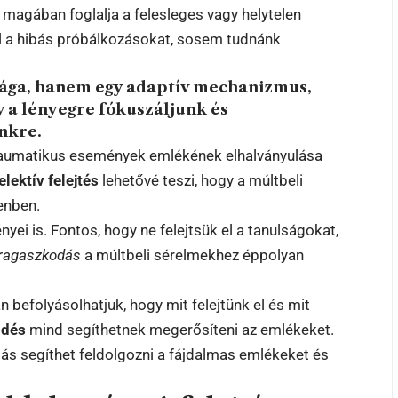
 magában foglalja a felesleges vagy helytelen
 el a hibás próbálkozásokat, sosem tudnánk
sága, hanem egy adaptív mechanizmus,
 a lényegre fókuszáljunk és
nkre.
 traumatikus események emlékének elhalványulása
elektív felejtés
lehetővé teszi, hogy a múltbeli
enben.
yei is. Fontos, hogy ne felejtsük el a tanulságokat,
t ragaszkodás
a múltbeli sérelmekhez éppolyan
n befolyásolhatjuk, hogy mit felejtünk el és mit
ődés
mind segíthetnek megerősíteni az emlékeket.
s segíthet feldolgozni a fájdalmas emlékeket és