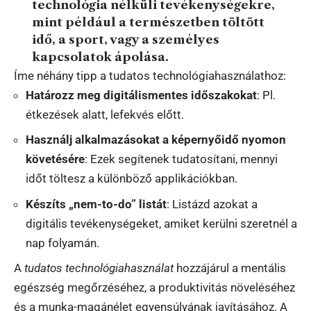
technológia nélküli tevékenységekre,
mint például a természetben töltött
idő, a sport, vagy a személyes
kapcsolatok ápolása.
Íme néhány tipp a tudatos technológiahasználathoz:
Határozz meg digitálismentes időszakokat
: Pl.
étkezések alatt, lefekvés előtt.
Használj alkalmazásokat a képernyőidő nyomon
követésére
: Ezek segítenek tudatosítani, mennyi
időt töltesz a különböző applikációkban.
Készíts „nem-to-do” listát
: Listázd azokat a
digitális tevékenységeket, amiket kerülni szeretnél a
nap folyamán.
A
tudatos technológiahasználat
hozzájárul a mentális
egészség megőrzéséhez, a produktivitás növeléséhez
és a munka-magánélet egyensúlyának javításához. A