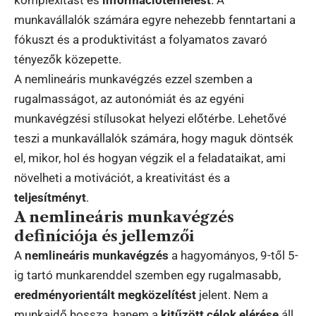
munkavállalók számára egyre nehezebb fenntartani a
fókuszt és a produktivitást a folyamatos zavaró
tényezők közepette.
A nemlineáris munkavégzés ezzel szemben a
rugalmasságot, az autonómiát és az egyéni
munkavégzési stílusokat helyezi előtérbe. Lehetővé
teszi a munkavállalók számára, hogy maguk döntsék
el, mikor, hol és hogyan végzik el a feladataikat, ami
növelheti a motivációt, a kreativitást és a
teljesítményt
.
A nemlineáris munkavégzés
definíciója és jellemzői
A
nemlineáris munkavégzés
a hagyományos, 9-től 5-
ig tartó munkarenddel szemben egy rugalmasabb,
eredményorientált megközelítést
jelent. Nem a
munkaidő hossza, hanem a
kitűzött célok elérése
áll