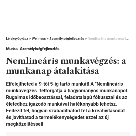
Lélekgyógyász
>
Wellness
>
Személyiségfejlesztés
>
Nemlineáris munkavégzés: a munkanap átalakítása
Munka
Személyiségfejlesztés
Nemlineáris munkavégzés: a
munkanap átalakítása
Elfelejtheted a 9-től 5-ig tartó munkát! A "Nemlineáris
munkavégzés" felforgatja a hagyományos munkanapot.
Rugalmas időbeosztással, feladatalapú fókusszal és az
életedhez igazodó munkával hatékonyabb lehetsz.
Fedezd fel, hogyan szabadíthatod fel a kreativitásodat
és javíthatod a termelékenységedet ezzel az új
megközelítéssel!