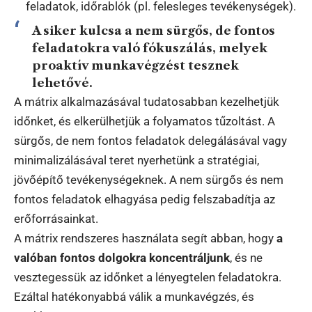
feladatok, időrablók (pl. felesleges tevékenységek).
A siker kulcsa a
nem sürgős, de fontos
feladatokra való fókuszálás, melyek
proaktív munkavégzést tesznek
lehetővé.
A mátrix alkalmazásával tudatosabban kezelhetjük
időnket, és elkerülhetjük a folyamatos tűzoltást. A
sürgős, de nem fontos feladatok delegálásával vagy
minimalizálásával teret nyerhetünk a stratégiai,
jövőépítő tevékenységeknek. A nem sürgős és nem
fontos feladatok elhagyása pedig felszabadítja az
erőforrásainkat.
A mátrix rendszeres használata segít abban, hogy
a
valóban fontos dolgokra koncentráljunk
, és ne
vesztegessük az időnket a lényegtelen feladatokra.
Ezáltal hatékonyabbá válik a munkavégzés, és