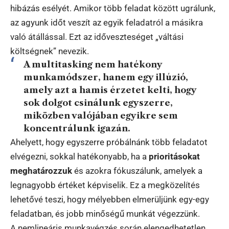
hibázás esélyét. Amikor több feladat között ugrálunk,
az agyunk időt veszít az egyik feladatról a másikra
való átállással. Ezt az időveszteséget „váltási
költségnek” nevezik.
A multitasking nem hatékony
munkamódszer, hanem egy illúzió,
amely azt a hamis érzetet kelti, hogy
sok dolgot csinálunk egyszerre,
miközben valójában egyikre sem
koncentrálunk igazán.
Ahelyett, hogy egyszerre próbálnánk több feladatot
elvégezni, sokkal hatékonyabb, ha a
prioritásokat
meghatározzuk
és azokra fókuszálunk, amelyek a
legnagyobb értéket képviselik. Ez a megközelítés
lehetővé teszi, hogy mélyebben elmerüljünk egy-egy
feladatban, és jobb minőségű munkát végezzünk.
A nemlineáris munkavégzés során elengedhetetlen,