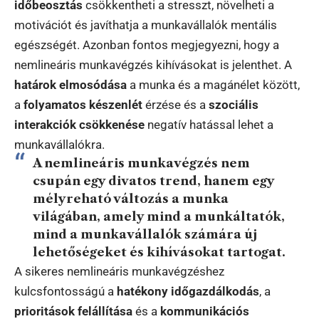
időbeosztás
csökkentheti a stresszt, növelheti a
motivációt és javíthatja a munkavállalók mentális
egészségét. Azonban fontos megjegyezni, hogy a
nemlineáris munkavégzés kihívásokat is jelenthet. A
határok elmosódása
a munka és a magánélet között,
a
folyamatos készenlét
érzése és a
szociális
interakciók csökkenése
negatív hatással lehet a
munkavállalókra.
A nemlineáris munkavégzés nem
csupán egy divatos trend, hanem egy
mélyreható változás a munka
világában, amely mind a munkáltatók,
mind a munkavállalók számára új
lehetőségeket és kihívásokat tartogat.
A sikeres nemlineáris munkavégzéshez
kulcsfontosságú a
hatékony időgazdálkodás
, a
prioritások felállítása
és a
kommunikációs