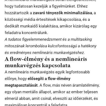
hogy tudatosan kezeljük a figyelmünket. Ehhez
hozzátartozik a
zavaró tényezők minimalizálása
, a
közösségi média értesítések kikapcsolása, és a
dedikált munkaidő kialakítása, amikor kizárólag egy
feladatra koncentrálunk.
A tudatos figyelemmenedzsment és a multitasking
mítoszának lerombolása kulcsfontosságú a hatékony
és eredményes nemlineáris munkavégzéshez.
A flow-élmény és a nemlineáris
munkavégzés kapcsolata
A nemlineáris munkavégzés egyik legfontosabb
előnye, hogy
elősegíti a flow-élmény
megtapasztalását
. A flow, más néven áramlatélmény,
egy olyan mentális állapot, amikor az ember teljesen
elmerül abban, amit csinál, elveszíti az időérzékét, és
maximálisan koncentrál a feladatra.