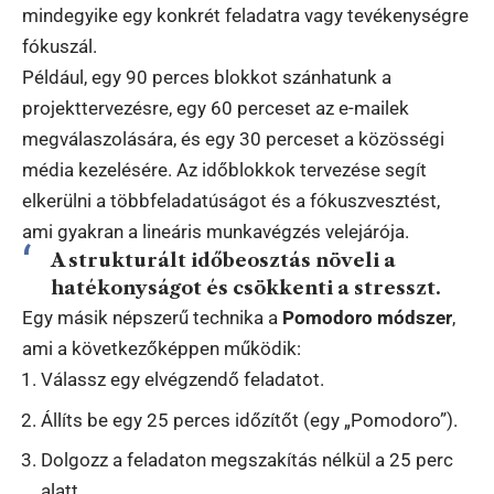
mindegyike egy konkrét feladatra vagy tevékenységre
fókuszál.
Például, egy 90 perces blokkot szánhatunk a
projekttervezésre, egy 60 perceset az e-mailek
megválaszolására, és egy 30 perceset a közösségi
média kezelésére. Az időblokkok tervezése segít
elkerülni a többfeladatúságot és a fókuszvesztést,
ami gyakran a lineáris munkavégzés velejárója.
A strukturált időbeosztás növeli a
hatékonyságot és csökkenti a stresszt.
Egy másik népszerű technika a
Pomodoro módszer
,
ami a következőképpen működik:
Válassz egy elvégzendő feladatot.
Állíts be egy 25 perces időzítőt (egy „Pomodoro”).
Dolgozz a feladaton megszakítás nélkül a 25 perc
alatt.