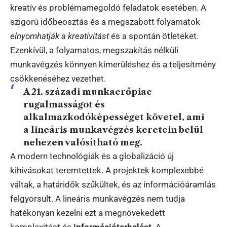
kreatív és problémamegoldó feladatok esetében. A
szigorú időbeosztás és a megszabott folyamatok
elnyomhatják a kreativitást
és a spontán ötleteket.
Ezenkívül, a folyamatos, megszakítás nélküli
munkavégzés könnyen kimerüléshez és a teljesítmény
csökkenéséhez vezethet.
A 21. századi munkaerőpiac
rugalmasságot és
alkalmazkodóképességet követel, ami
a lineáris munkavégzés keretein belül
nehezen valósítható meg.
A modern technológiák és a globalizáció új
kihívásokat teremtettek. A projektek komplexebbé
váltak, a határidők szűkültek, és az információáramlás
felgyorsult. A lineáris munkavégzés nem tudja
hatékonyan kezelni ezt a megnövekedett
komplexitást és
információterhelést
. A