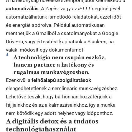
A hatékonyság növelése szempontjából kiemelkedő a
automatizálás
. A
Zapier
vagy az
IFTTT
segítségével
automatizálhatunk ismétlődő feladatokat, ezzel időt
és energiát spórolva. Például automatikusan
menthetjük a Gmailből a csatolmányokat a Google
Drive-ra, vagy értesítést kaphatunk a Slack-en, ha
valaki módosít egy dokumentumot.
A technológia nem csupán eszköz,
hanem partner a hatékony és
rugalmas munkavégzésben.
Ezenkívül a
felhőalapú szolgáltatások
elengedhetetlenek a nemlineáris munkavégzéshez.
Lehetővé teszik, hogy bárhonnan hozzáférjünk a
fájljainkhoz és az alkalmazásainkhoz, így a munka
nem kötődik egy adott helyhez vagy időponthoz.
A digitális detox és a tudatos
technológiahasználat