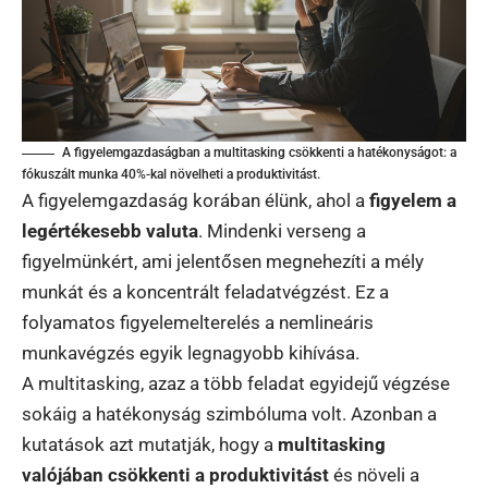
A figyelemgazdaságban a multitasking csökkenti a hatékonyságot: a
fókuszált munka 40%-kal növelheti a produktivitást.
A figyelemgazdaság korában élünk, ahol a
figyelem a
legértékesebb valuta
. Mindenki verseng a
figyelmünkért, ami jelentősen megnehezíti a mély
munkát és a koncentrált feladatvégzést. Ez a
folyamatos figyelemelterelés a nemlineáris
munkavégzés egyik legnagyobb kihívása.
A multitasking, azaz a több feladat egyidejű végzése
sokáig a hatékonyság szimbóluma volt. Azonban a
kutatások azt mutatják, hogy a
multitasking
valójában csökkenti a produktivitást
és növeli a