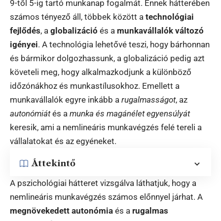
9-től 5-ig tartó munkanap fogalmát. Ennek hátterében
számos tényező áll, többek között a
technológiai
fejlődés
, a
globalizáció
és a
munkavállalók változó
igényei
. A technológia lehetővé teszi, hogy bárhonnan
és bármikor dolgozhassunk, a globalizáció pedig azt
követeli meg, hogy alkalmazkodjunk a különböző
időzónákhoz és munkastílusokhoz. Emellett a
munkavállalók egyre inkább a
rugalmasságot
, az
autonómiát
és a
munka és magánélet egyensúlyát
keresik, ami a nemlineáris munkavégzés felé tereli a
vállalatokat és az egyéneket.
Áttekintő
A pszichológiai hátteret vizsgálva láthatjuk, hogy a
nemlineáris munkavégzés számos előnnyel járhat. A
megnövekedett autonómia
és a
rugalmas