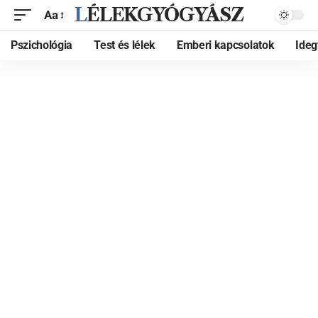
LÉLEKGYÓGYÁSZ
Aa
Pszichológia
Test és lélek
Emberi kapcsolatok
Ide