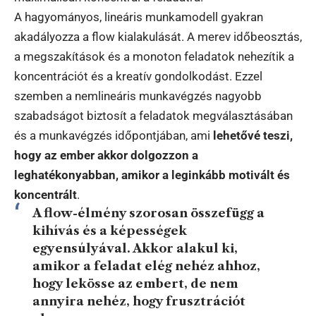
A hagyományos, lineáris munkamodell gyakran
akadályozza a flow kialakulását. A merev időbeosztás,
a megszakítások és a monoton feladatok nehezítik a
koncentrációt és a kreatív gondolkodást. Ezzel
szemben a nemlineáris munkavégzés nagyobb
szabadságot biztosít a feladatok megválasztásában
és a munkavégzés időpontjában, ami
lehetővé teszi,
hogy az ember akkor dolgozzon a
leghatékonyabban, amikor a leginkább motivált és
koncentrált
.
A flow-élmény szorosan összefügg a
kihívás és a képességek
egyensúlyával. Akkor alakul ki,
amikor a feladat elég nehéz ahhoz,
hogy lekösse az embert, de nem
annyira nehéz, hogy frusztrációt