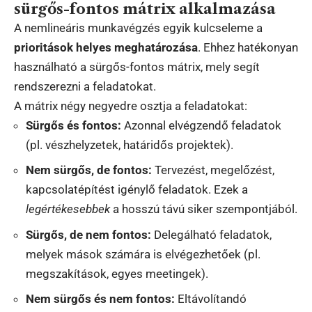
sürgős-fontos mátrix alkalmazása
A nemlineáris munkavégzés egyik kulcseleme a
prioritások helyes meghatározása
. Ehhez hatékonyan
használható a sürgős-fontos mátrix, mely segít
rendszerezni a feladatokat.
A mátrix négy negyedre osztja a feladatokat:
Sürgős és fontos:
Azonnal elvégzendő feladatok
(pl. vészhelyzetek, határidős projektek).
Nem sürgős, de fontos:
Tervezést, megelőzést,
kapcsolatépítést igénylő feladatok. Ezek a
legértékesebbek
a hosszú távú siker szempontjából.
Sürgős, de nem fontos:
Delegálható feladatok,
melyek mások számára is elvégezhetőek (pl.
megszakítások, egyes meetingek).
Nem sürgős és nem fontos:
Eltávolítandó