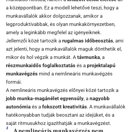
a középpontban. Ez a modell lehetővé teszi, hogy a
munkavállalók akkor dolgozzanak, amikor a
legproduktívabbak, és olyan munkakörnyezetben,
amely a leginkább megfelel az igényeiknek.
Jellemzői közé tartozik a
rugalmas időbeosztás
, ami
azt jelenti, hogy a munkavállalók maguk dönthetik el,
mikor és hol végzik a munkát. A
távmunka
, a
részmunkaidős foglalkoztatás
és a
projektalapú
munkavégzés
mind a nemlineáris munkavégzés
formái.
A nemlineáris munkavégzés előnyei közé tartozik a
jobb munka-magánélet egyensúly
, a
nagyobb
autonómia
és a
fokozott kreativitás
. A munkavállalók
hatékonyabban tudják beosztani az idejüket, és a
saját ritmusukhoz igazíthatják a munkavégzést.
A nemlineáris munkavégzés nem