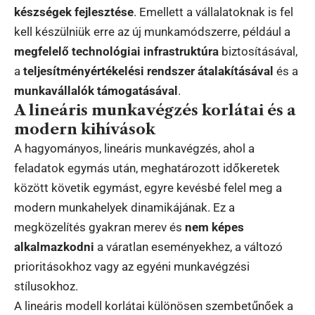
készségek fejlesztése
. Emellett a vállalatoknak is fel
kell készülniük erre az új munkamódszerre, például a
megfelelő technológiai infrastruktúra
biztosításával,
a
teljesítményértékelési rendszer átalakításával
és a
munkavállalók támogatásával
.
A lineáris munkavégzés korlátai és a
modern kihívások
A hagyományos, lineáris munkavégzés, ahol a
feladatok egymás után, meghatározott időkeretek
között követik egymást, egyre kevésbé felel meg a
modern munkahelyek dinamikájának. Ez a
megközelítés gyakran merev és
nem képes
alkalmazkodni
a váratlan eseményekhez, a változó
prioritásokhoz vagy az egyéni munkavégzési
stílusokhoz.
A lineáris modell korlátai különösen szembetűnőek a