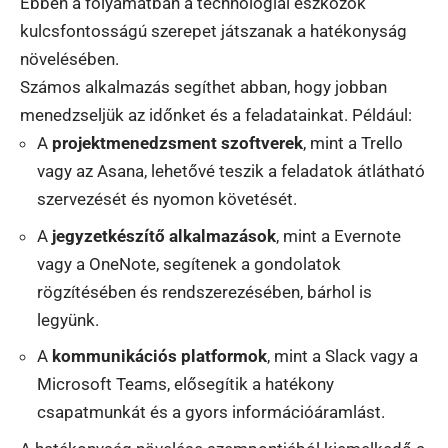
Ebben a folyamatban a technológiai eszközök
kulcsfontosságú szerepet játszanak a hatékonyság
növelésében.
Számos alkalmazás segíthet abban, hogy jobban
menedzseljük az időnket és a feladatainkat. Például:
A
projektmenedzsment szoftverek
, mint a Trello
vagy az Asana, lehetővé teszik a feladatok átlátható
szervezését és nyomon követését.
A
jegyzetkészítő alkalmazások
, mint a Evernote
vagy a OneNote, segítenek a gondolatok
rögzítésében és rendszerezésében, bárhol is
legyünk.
A
kommunikációs platformok
, mint a Slack vagy a
Microsoft Teams, elősegítik a hatékony
csapatmunkát és a gyors információáramlást.