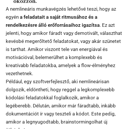
okozzon.
A nemlineáris munkavégzés lehetővé teszi, hogy az
egyén
a feladatait a saját ritmusához és a
rendelkezésre álló erőforrásaihoz igazítsa
. Ez azt
jelenti, hogy amikor fáradt vagy demotivált, választhat
kevésbé megerőltető feladatokat, vagy akár szünetet
is tarthat. Amikor viszont tele van energiával és
motivációval, belemerülhet a komplexebb és
kreatívabb feladatokba, amelyek a flow-élményhez
vezethetnek.
Például, egy szoftverfejlesztő, aki nemlineárisan
dolgozik, eldöntheti, hogy reggel a legkomplexebb
kódolási feladatokkal foglalkozik, amikor a
legéberebb. Délután, amikor már fáradtabb, inkább
dokumentációt ír vagy teszteli a kódot. Este pedig,
amikor a legnyugodtabb, brainstormingolhat új