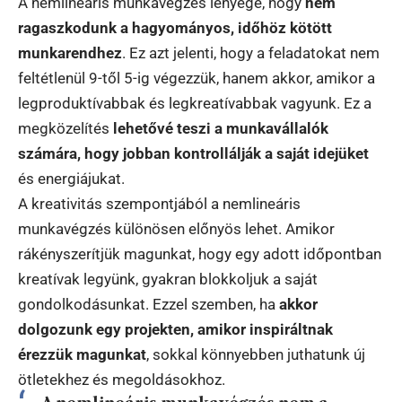
A nemlineáris munkavégzés lényege, hogy
nem
ragaszkodunk a hagyományos, időhöz kötött
munkarendhez
. Ez azt jelenti, hogy a feladatokat nem
feltétlenül 9-től 5-ig végezzük, hanem akkor, amikor a
legproduktívabbak és legkreatívabbak vagyunk. Ez a
megközelítés
lehetővé teszi a munkavállalók
számára, hogy jobban kontrollálják a saját idejüket
és energiájukat.
A kreativitás szempontjából a nemlineáris
munkavégzés különösen előnyös lehet. Amikor
rákényszerítjük magunkat, hogy egy adott időpontban
kreatívak legyünk, gyakran blokkoljuk a saját
gondolkodásunkat. Ezzel szemben, ha
akkor
dolgozunk egy projekten, amikor inspiráltnak
érezzük magunkat
, sokkal könnyebben juthatunk új
ötletekhez és megoldásokhoz.