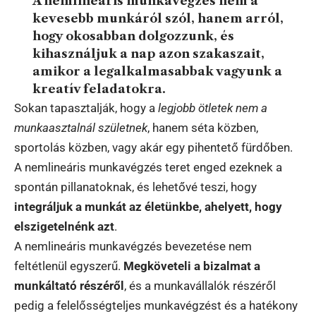
A nemlineáris munkavégzés nem a
kevesebb munkáról szól, hanem arról,
hogy okosabban dolgozzunk, és
kihasználjuk a nap azon szakaszait,
amikor a legalkalmasabbak vagyunk a
kreatív feladatokra.
Sokan tapasztalják, hogy a
legjobb ötletek nem a
munkaasztalnál születnek
, hanem séta közben,
sportolás közben, vagy akár egy pihentető fürdőben.
A nemlineáris munkavégzés teret enged ezeknek a
spontán pillanatoknak, és lehetővé teszi, hogy
integráljuk a munkát az életünkbe, ahelyett, hogy
elszigetelnénk azt
.
A nemlineáris munkavégzés bevezetése nem
feltétlenül egyszerű.
Megköveteli a bizalmat a
munkáltató részéről
, és a munkavállalók részéről
pedig a felelősségteljes munkavégzést és a hatékony