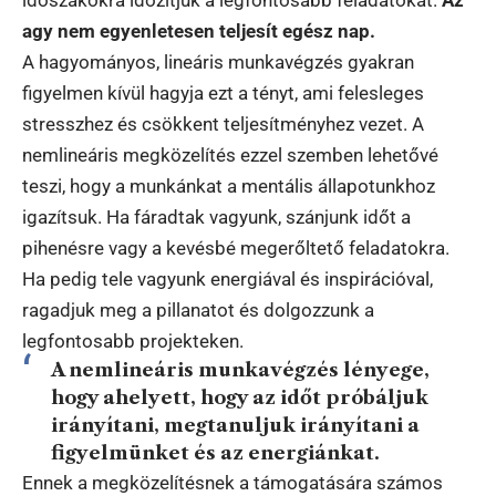
időszakokra időzítjük a legfontosabb feladatokat.
Az
agy nem egyenletesen teljesít egész nap.
A hagyományos, lineáris munkavégzés gyakran
figyelmen kívül hagyja ezt a tényt, ami felesleges
stresszhez és csökkent teljesítményhez vezet. A
nemlineáris megközelítés ezzel szemben lehetővé
teszi, hogy a munkánkat a mentális állapotunkhoz
igazítsuk. Ha fáradtak vagyunk, szánjunk időt a
pihenésre vagy a kevésbé megerőltető feladatokra.
Ha pedig tele vagyunk energiával és inspirációval,
ragadjuk meg a pillanatot és dolgozzunk a
legfontosabb projekteken.
A nemlineáris munkavégzés lényege,
hogy ahelyett, hogy az időt próbáljuk
irányítani, megtanuljuk irányítani a
figyelmünket és az energiánkat.
Ennek a megközelítésnek a támogatására számos