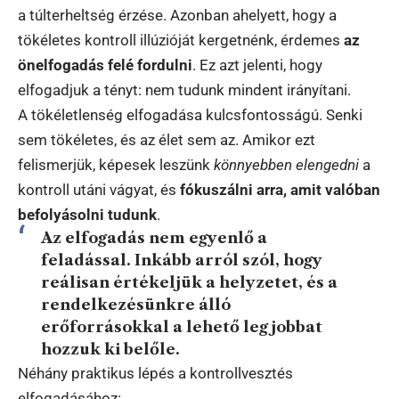
a túlterheltség érzése. Azonban ahelyett, hogy a
tökéletes kontroll illúzióját kergetnénk, érdemes
az
önelfogadás felé fordulni
. Ez azt jelenti, hogy
elfogadjuk a tényt: nem tudunk mindent irányítani.
A tökéletlenség elfogadása kulcsfontosságú. Senki
sem tökéletes, és az élet sem az. Amikor ezt
felismerjük, képesek leszünk
könnyebben elengedni
a
kontroll utáni vágyat, és
fókuszálni arra, amit valóban
befolyásolni tudunk
.
Az elfogadás nem egyenlő a
feladással. Inkább arról szól, hogy
reálisan értékeljük a helyzetet, és a
rendelkezésünkre álló
erőforrásokkal a lehető legjobbat
hozzuk ki belőle.
Néhány praktikus lépés a kontrollvesztés
elfogadásához: