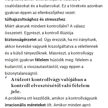
csalódásokat és a kudarcokat. Ez a törekvés azonban
gyakran éppen az ellenkezőjéhez vezet:
túlhajszoltsághoz és stresszhez
.
Miért akarunk mindent kontrollálni? A válasz
összetett. Egyrészt, a kontroll illúziója
biztonságérzetet
ad. Úgy érezzük, ha mi irányítunk,
akkor kevésbé vagyunk kiszolgáltatva a véletlennek
és a külső tényezőknek. Másrészt, a kontrollvágy
mögött gyakran
félelem
húzódik meg: félelem a
kudarctól, a visszautasítástól, vagy éppen a
bizonytalanságtól.
A túlzott kontrollvágy valójában a
kontroll elvesztésétől való félelem
jele.
A probléma ott kezdődik, amikor a kontrollvágyunk
irracionális méreteket
ölt. Amikor minden apró