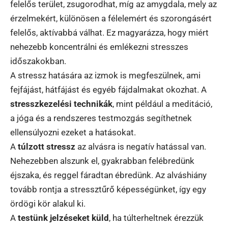
felelős terület, zsugorodhat, míg az amygdala, mely az
érzelmekért, különösen a félelemért és szorongásért
felelős, aktívabbá válhat. Ez magyarázza, hogy miért
nehezebb koncentrálni és emlékezni stresszes
időszakokban.
A stressz hatására az izmok is megfeszülnek, ami
fejfájást, hátfájást és egyéb fájdalmakat okozhat. A
stresszkezelési technikák
, mint például a meditáció,
a jóga és a rendszeres testmozgás segíthetnek
ellensúlyozni ezeket a hatásokat.
A
túlzott stressz
az alvásra is negatív hatással van.
Nehezebben alszunk el, gyakrabban felébredünk
éjszaka, és reggel fáradtan ébredünk. Az alváshiány
tovább rontja a stressztűrő képességünket, így egy
ördögi kör alakul ki.
A
testünk jelzéseket küld
, ha túlterheltnek érezzük