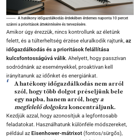
A hatékony időgazdálkodás érdekében érdemes naponta 10 percet
szánni a prioritások áttekintésére és tervezésére.
Amikor úgy érezzük, nincs kontrollunk az életünk
felett, és a túlterheltség érzése eluralkodik rajtunk,
az
időgazdálkodás és a prioritások felállítása
kulcsfontosságúvá válik
. Ahelyett, hogy passzívan
sodródnánk az eseményekkel, proaktívan kell
irányítanunk az időnket és energiánkat.
A hatékony időgazdálkodás nem arról
szól, hogy több dolgot préseljünk bele
egy napba, hanem arról, hogy
a
megfelelő dolgokra
koncentráljunk.
Kezdjük azzal, hogy azonosítjuk a legfontosabb
feladatokat. Használhatunk különféle módszereket,
például az
Eisenhower-mátrixot
(fontos/sürgős),