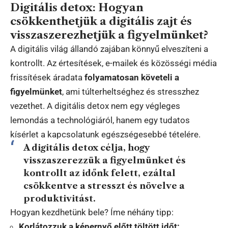
Digitális detox: Hogyan
csökkenthetjük a digitális zajt és
visszaszerezhetjük a figyelmünket?
A digitális világ állandó zajában könnyű elveszíteni a
kontrollt. Az értesítések, e-mailek és közösségi média
frissítések áradata
folyamatosan követeli a
figyelmünket
, ami túlterheltséghez és stresszhez
vezethet. A digitális detox nem egy végleges
lemondás a technológiáról, hanem egy tudatos
kísérlet a kapcsolatunk egészségesebbé tételére.
A digitális detox célja, hogy
visszaszerezzük a figyelmünket és
kontrollt az időnk felett, ezáltal
csökkentve a stresszt és növelve a
produktivitást.
Hogyan kezdhetünk bele? Íme néhány tipp:
Korlátozzuk a képernyő előtt töltött időt: