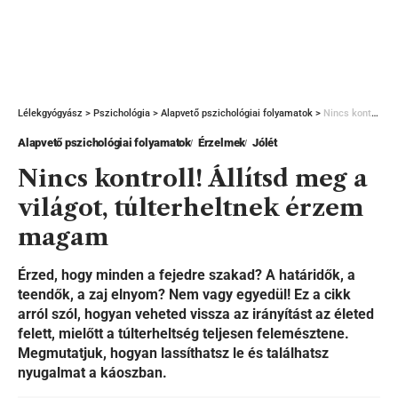
Lélekgyógyász
>
Pszichológia
>
Alapvető pszichológiai folyamatok
>
Nincs kontroll! Állítsd meg a világot, túlterheltnek érzem magam
Alapvető pszichológiai folyamatok
Érzelmek
Jólét
Nincs kontroll! Állítsd meg a
világot, túlterheltnek érzem
magam
Érzed, hogy minden a fejedre szakad? A határidők, a
teendők, a zaj elnyom? Nem vagy egyedül! Ez a cikk
arról szól, hogyan veheted vissza az irányítást az életed
felett, mielőtt a túlterheltség teljesen felemésztene.
Megmutatjuk, hogyan lassíthatsz le és találhatsz
nyugalmat a káoszban.