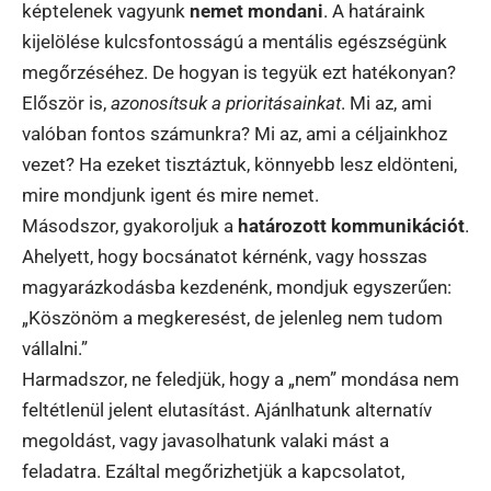
képtelenek vagyunk
nemet mondani
. A határaink
kijelölése kulcsfontosságú a mentális egészségünk
megőrzéséhez. De hogyan is tegyük ezt hatékonyan?
Először is,
azonosítsuk a prioritásainkat
. Mi az, ami
valóban fontos számunkra? Mi az, ami a céljainkhoz
vezet? Ha ezeket tisztáztuk, könnyebb lesz eldönteni,
mire mondjunk igent és mire nemet.
Másodszor, gyakoroljuk a
határozott kommunikációt
.
Ahelyett, hogy bocsánatot kérnénk, vagy hosszas
magyarázkodásba kezdenénk, mondjuk egyszerűen:
„Köszönöm a megkeresést, de jelenleg nem tudom
vállalni.”
Harmadszor, ne feledjük, hogy a „nem” mondása nem
feltétlenül jelent elutasítást. Ajánlhatunk alternatív
megoldást, vagy javasolhatunk valaki mást a
feladatra. Ezáltal megőrizhetjük a kapcsolatot,