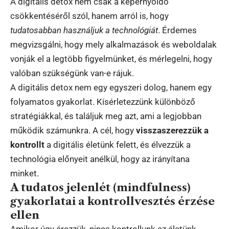
A digitális detox nem csak a képernyőidő
csökkentéséről szól, hanem arról is, hogy
tudatosabban használjuk a technológiát
. Érdemes
megvizsgálni, hogy mely alkalmazások és weboldalak
vonják el a legtöbb figyelmünket, és mérlegelni, hogy
valóban szükségünk van-e rájuk.
A digitális detox nem egy egyszeri dolog, hanem egy
folyamatos gyakorlat. Kísérletezzünk különböző
stratégiákkal, és találjuk meg azt, ami a legjobban
működik számunkra. A cél, hogy
visszaszerezzük a
kontrollt
a digitális életünk felett, és élvezzük a
technológia előnyeit anélkül, hogy az irányítana
minket.
A tudatos jelenlét (mindfulness)
gyakorlatai a kontrollvesztés érzése
ellen
Amikor úgy érezzük, nincs kontrollunk az életünk