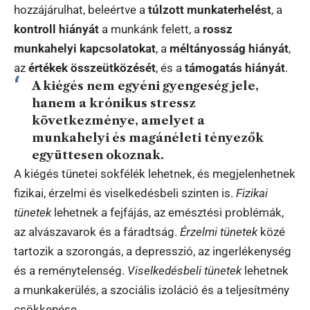
hozzájárulhat, beleértve a
túlzott munkaterhelést
, a
kontroll hiányát
a munkánk felett, a
rossz
munkahelyi kapcsolatokat
, a
méltányosság hiányát
,
az
értékek összeütközését
, és a
támogatás hiányát
.
A kiégés nem egyéni gyengeség jele,
hanem a krónikus stressz
következménye, amelyet a
munkahelyi és magánéleti tényezők
együttesen okoznak.
A kiégés tünetei sokfélék lehetnek, és megjelenhetnek
fizikai, érzelmi és viselkedésbeli szinten is.
Fizikai
tünetek
lehetnek a fejfájás, az emésztési problémák,
az alvászavarok és a fáradtság.
Érzelmi tünetek
közé
tartozik a szorongás, a depresszió, az ingerlékenység
és a reménytelenség.
Viselkedésbeli tünetek
lehetnek
a munkakerülés, a szociális izoláció és a teljesítmény
csökkenése.