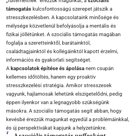
„túlterheltnek” érezzük magunkat, a
szociális
támogatás
kulcsfontosságú szerepet játszik a
stresszkezelésben. A kapcsolataink minősége és
mélysége közvetlenül befolyásolja a mentális és
fizikai jóllétünket. A szociális támogatás magában
foglalja a szeretteinktől, barátainktól,
családtagjainktól és kollégáinktól kapott érzelmi,
információs és gyakorlati segítséget.
A
kapcsolatok építése és ápolása
nem csupán
kellemes időtöltés, hanem egy proaktív
stresszkezelési stratégia. Amikor stresszesek
vagyunk, hajlamosak lehetünk elszigetelődni, pedig
éppen ilyenkor van a legnagyobb szükségünk
másokra. A szociális támogatás segít abban, hogy
kevésbé érezzük magunkat egyedül a problémáinkkal,
és új perspektívákat kapjunk a helyzetünkre.
A szociális támogatás pufferként