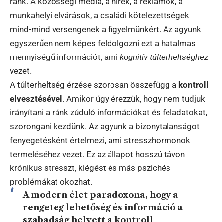
ránk. A közösségi média, a hírek, a reklámok, a
munkahelyi elvárások, a családi kötelezettségek
mind-mind versengenek a figyelmünkért. Az agyunk
egyszerűen nem képes feldolgozni ezt a hatalmas
mennyiségű információt, ami
kognitív túlterheltséghez
vezet.
A túlterheltség érzése szorosan összefügg a
kontroll
elvesztésével
. Amikor úgy érezzük, hogy nem tudjuk
irányítani a ránk zúduló információkat és feladatokat,
szorongani kezdünk. Az agyunk a bizonytalanságot
fenyegetésként értelmezi, ami stresszhormonok
termeléséhez vezet. Ez az állapot hosszú távon
krónikus stresszt, kiégést és más pszichés
problémákat okozhat.
A modern élet paradoxona, hogy a
rengeteg lehetőség és információ a
szabadság helyett a kontroll