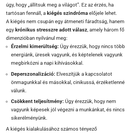
úgy, hogy „állítsuk meg a világot”. Ez az érzés, ha
tartósan fennáll, a
kiégés szindróma
előjele lehet.
A kiégés nem csupán egy átmeneti fáradtság, hanem
egy
krónikus stresszre adott válasz
, amely három fő
dimenzióban nyilvánul meg:
Érzelmi kimerültség:
Úgy érezzük, hogy nincs több
energiánk, üresek vagyunk, és képtelenek vagyunk
megbirkózni a napi kihívásokkal.
Deperszonalizáció:
Elveszítjük a kapcsolatot
önmagunkkal és másokkal, cinikussá, érzéketlenné
válunk.
Csökkent teljesítmény:
Úgy érezzük, hogy nem
vagyunk képesek jól végezni a munkánkat, és nincs
sikerélményünk.
A kiégés kialakulásához számos tényező