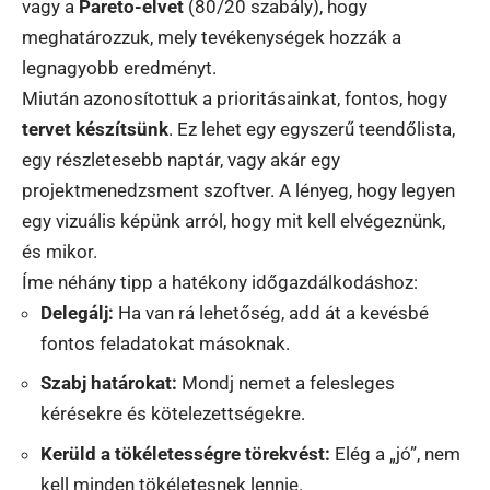
vagy a
Pareto-elvet
(80/20 szabály), hogy
meghatározzuk, mely tevékenységek hozzák a
legnagyobb eredményt.
Miután azonosítottuk a prioritásainkat, fontos, hogy
tervet készítsünk
. Ez lehet egy egyszerű teendőlista,
egy részletesebb naptár, vagy akár egy
projektmenedzsment szoftver. A lényeg, hogy legyen
egy vizuális képünk arról, hogy mit kell elvégeznünk,
és mikor.
Íme néhány tipp a hatékony időgazdálkodáshoz:
Delegálj:
Ha van rá lehetőség, add át a kevésbé
fontos feladatokat másoknak.
Szabj határokat:
Mondj nemet a felesleges
kérésekre és kötelezettségekre.
Kerüld a tökéletességre törekvést:
Elég a „jó”, nem
kell minden tökéletesnek lennie.