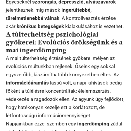
Egyeseknél
szorongás, depresszió, alvászavarok
jelentkeznek, míg mások
ingerültebbé,
türelmetlenebbé válnak
. A kontrollvesztés érzése
akár
krónikus betegségek
kialakulásához is vezethet.
A túlterheltség pszichológiai
gyökerei: Evolúciós örökségünk és a
mai ingerdömping
A mai túlterheltség érzésének gyökerei mélyen az
evolúciós múltunkban rejlenek. Őseink egy sokkal
egyszerűbb, kiszámíthatóbb környezetben éltek. Az
információáramlás
lassú volt, a napi kihívások pedig
főként a túlélésre koncentráltak: élelemszerzés,
védekezés a ragadozók ellen. Az agyunk úgy fejlődött,
hogy hatékonyan kezelje ezt a korlátozott, de
létfontosságú információmennyiséget.
Napjainkban ezzel szemben egy
ingerdömping
zúdul