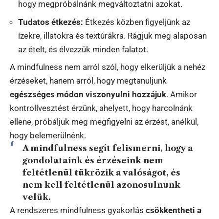
hogy megpróbálnánk megváltoztatni azokat.
Tudatos étkezés:
Étkezés közben figyeljünk az
ízekre, illatokra és textúrákra. Rágjuk meg alaposan
az ételt, és élvezzük minden falatot.
A mindfulness nem arról szól, hogy elkerüljük a nehéz
érzéseket, hanem arról, hogy megtanuljunk
egészséges módon viszonyulni hozzájuk
. Amikor
kontrollvesztést érzünk, ahelyett, hogy harcolnánk
ellene, próbáljuk meg megfigyelni az érzést, anélkül,
hogy belemerülnénk.
A mindfulness segít felismerni, hogy a
gondolataink és érzéseink nem
feltétlenül tükrözik a valóságot, és
nem kell feltétlenül azonosulnunk
velük.
A rendszeres mindfulness gyakorlás
csökkentheti a