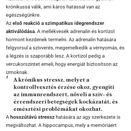
krónikussá válik, ami káros hatással van az
egészségünkre.
Az
első reakció a szimpatikus idegrendszer
aktiválódása
. A mellékvesék adrenalin és kortizol
hormont kezdenek termelni. Az adrenalin hatására
felgyorsul a szívverés, megemelkedik a vérnyomás, és
a légzés is szaporább lesz. A kortizol pedig a
vércukorszintet emeli, hogy energiát biztosítson az
izmoknak.
A krónikus stressz, melyet a
kontrollvesztés érzése okoz, gyengíti
az immunrendszert, növeli a szív- és
érrendszeri betegségek kockázatát, és
emésztési problémákat okozhat.
A
hosszútávú stressz
hatására az agy szerkezete is
megváltozhat. A hippocampus, mely a memóriáért