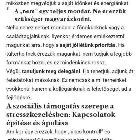
miközben megvédjük a saját időnket és energiánkat.
A „nem” egy teljes mondat. Ne érezzük
szükségét magyarázkodni.
Néha nehéz nemet mondani a főnökünknek vagy a
családtagjainknak. Ilyenkor érdemes emlékeztetni
magunkat arra, hogy a
saját jóllétünk prioritás
. Ha
túlterheltnek érezzük magunkat, nem tudjuk a legjobb
formánkat hozni, és ez mindenkinek rossz.
Végül,
tanuljunk meg delegálni
. Ha tehetjük, adjunk át
feladatokat másoknak. Ez nemcsak a mi terheinket
csökkenti, hanem a kollégáinknak is lehetőséget ad a
fejlődésre.
A szociális támogatás szerepe a
stresszkezelésben: Kapcsolatok
építése és ápolása
Amikor úgy érezzük, hogy „nincs kontroll” és