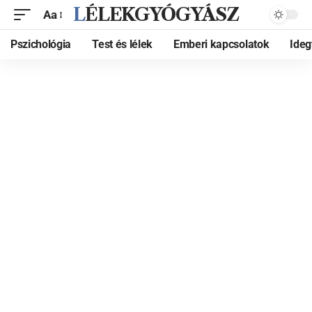
LÉLEKGYÓGYÁSZ
Aa
Pszichológia
Test és lélek
Emberi kapcsolatok
Ide