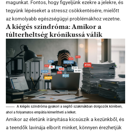
magunkat. Fontos, hogy figyeljünk ezekre a jelekre, és
tegyünk lépéseket a stressz csökkentésére, mielőtt
az komolyabb egészségügyi problémákhoz vezetne.
A kiégés szindróma: Amikor a
túlterheltség krónikussá válik
A kiégés szindróma gyakori a segítő szakmákban dolgozók körében,
ahol a folyamatos empátia kimerítheti a lelket.
Amikor az életünk irányítása kicsúszik a kezünkből, és
a teendők lavinája elborít minket, könnyen érezhetjük