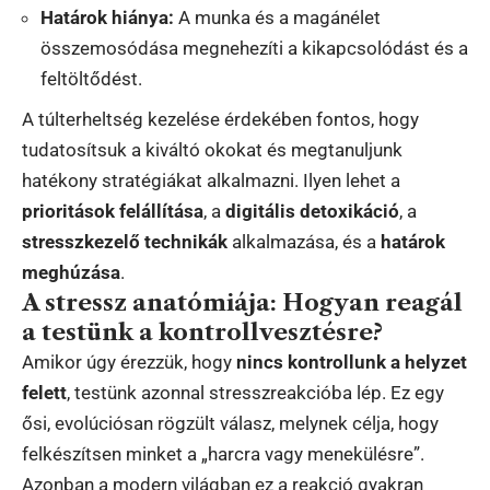
Határok hiánya:
A munka és a magánélet
összemosódása megnehezíti a kikapcsolódást és a
feltöltődést.
A túlterheltség kezelése érdekében fontos, hogy
tudatosítsuk a kiváltó okokat és megtanuljunk
hatékony stratégiákat alkalmazni. Ilyen lehet a
prioritások felállítása
, a
digitális detoxikáció
, a
stresszkezelő technikák
alkalmazása, és a
határok
meghúzása
.
A stressz anatómiája: Hogyan reagál
a testünk a kontrollvesztésre?
Amikor úgy érezzük, hogy
nincs kontrollunk a helyzet
felett
, testünk azonnal stresszreakcióba lép. Ez egy
ősi, evolúciósan rögzült válasz, melynek célja, hogy
felkészítsen minket a „harcra vagy menekülésre”.
Azonban a modern világban ez a reakció gyakran