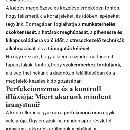
A kiégés megelőzése és kezelése érdekében fontos,
hogy felismerjük a korai jeleket, és időben lépéseket
tegyünk. Ez magában foglalhatja a
munkaterhelés
csökkentését
, a
határok meghúzását
, a
pihenésre és
kikapcsolódásra való időt
, a
stresszkezelő technikák
alkalmazását
, és a
támogatás kérését
.
Ha úgy érezzük, hogy a kiégés szindróma tüneteit
tapasztaljuk, fontos, hogy
szakemberhez forduljunk
,
aki segíthet nekünk a diagnózis felállításában és a
megfelelő kezelés kidolgozásában.
Perfekcionizmus és a kontroll
illúziója: Miért akarunk mindent
irányítani?
A kontrollmánia gyakran a
perfekcionizmus
egyik
velejárója. Úgy érezzük, ha minden apró részletet
irányítunk, akkor elkerülhetjük a hibákat, a