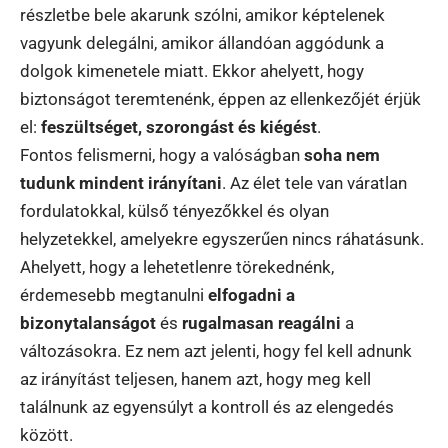
részletbe bele akarunk szólni, amikor képtelenek
vagyunk delegálni, amikor állandóan aggódunk a
dolgok kimenetele miatt. Ekkor ahelyett, hogy
biztonságot teremtenénk, éppen az ellenkezőjét érjük
el:
feszültséget, szorongást és kiégést
.
Fontos felismerni, hogy a valóságban
soha nem
tudunk mindent irányítani
. Az élet tele van váratlan
fordulatokkal, külső tényezőkkel és olyan
helyzetekkel, amelyekre egyszerűen nincs ráhatásunk.
Ahelyett, hogy a lehetetlenre törekednénk,
érdemesebb megtanulni
elfogadni a
bizonytalanságot
és
rugalmasan reagálni
a
változásokra. Ez nem azt jelenti, hogy fel kell adnunk
az irányítást teljesen, hanem azt, hogy meg kell
találnunk az egyensúlyt a kontroll és az elengedés
között.