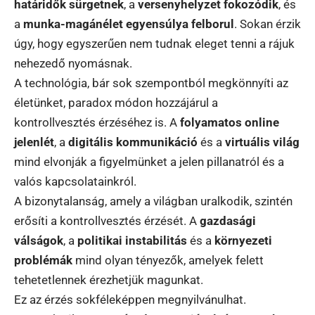
határidők sürgetnek
, a
versenyhelyzet fokozódik
, és
a
munka-magánélet egyensúlya felborul
. Sokan érzik
úgy, hogy egyszerűen nem tudnak eleget tenni a rájuk
nehezedő nyomásnak.
A technológia, bár sok szempontból megkönnyíti az
életünket, paradox módon hozzájárul a
kontrollvesztés érzéséhez is. A
folyamatos online
jelenlét
, a
digitális kommunikáció
és a
virtuális világ
mind elvonják a figyelmünket a jelen pillanatról és a
valós kapcsolatainkról.
A bizonytalanság, amely a világban uralkodik, szintén
erősíti a kontrollvesztés érzését. A
gazdasági
válságok
, a
politikai instabilitás
és a
környezeti
problémák
mind olyan tényezők, amelyek felett
tehetetlennek érezhetjük magunkat.
Ez az érzés sokféleképpen megnyilvánulhat.