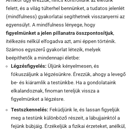
felett, és a világ túlterhel bennünket, a tudatos jelenlét
(mindfulness) gyakorlatai segíthetnek visszanyerni az
egyensúlyt. A mindfulness lényege, hogy
figyelmünket a jelen pillanatra összpontosítjuk
,
ítélkezés nélkül elfogadva azt, ami éppen történik.
Számos egyszerű gyakorlat létezik, melyek
beépíthetők a mindennapi életbe:
Légzésfigyelés:
Üljünk kényelmesen, és
fókuszáljunk a légzésünkre. Érezzük, ahogy a levegő
be- és kiáramlik a testünkbe. Ha a gondolataink
elkalandoznak, finoman tereljük vissza a
figyelmünket a légzésre.
Testszkennelés:
Feküdjünk le, és lassan figyeljük
meg a testünk különböző részeit, a lábujjainktól a
fejünk búbjáig. Érzékeljük a fizikai érzeteket, anélkül,