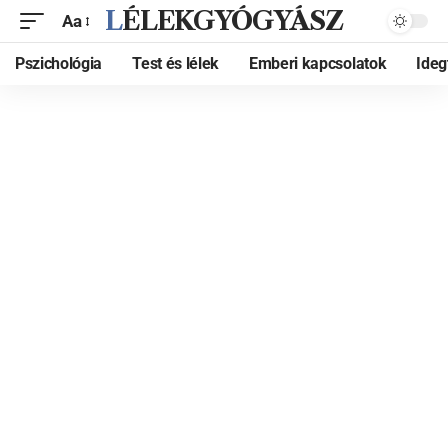
LÉLEKGYÓGYÁSZ
Aa
Pszichológia
Test és lélek
Emberi kapcsolatok
Ide