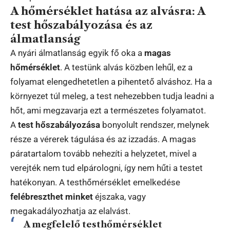
A hőmérséklet hatása az alvásra: A
test hőszabályozása és az
álmatlanság
A nyári álmatlanság egyik fő oka a
magas
hőmérséklet
. A testünk alvás közben lehűl, ez a
folyamat elengedhetetlen a pihentető alváshoz. Ha a
környezet túl meleg, a test nehezebben tudja leadni a
hőt, ami megzavarja ezt a természetes folyamatot.
A
test hőszabályozása
bonyolult rendszer, melynek
része a vérerek tágulása és az izzadás. A magas
páratartalom tovább nehezíti a helyzetet, mivel a
verejték nem tud elpárologni, így nem hűti a testet
hatékonyan. A testhőmérséklet emelkedése
felébreszthet minket
éjszaka, vagy
megakadályozhatja az elalvást.
A megfelelő testhőmérséklet