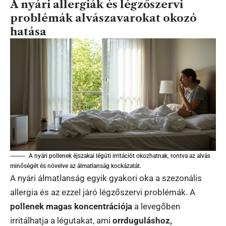
A nyári allergiák és légzőszervi
problémák alvászavarokat okozó
hatása
A nyári pollenek éjszakai légúti irritációt okozhatnak, rontva az alvás
minőségét és növelve az álmatlanság kockázatát.
A nyári álmatlanság egyik gyakori oka a szezonális
allergia és az ezzel járó légzőszervi problémák. A
pollenek magas koncentrációja
a levegőben
irritálhatja a légutakat, ami
orrduguláshoz,