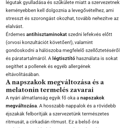
légutak gyulladása és szűkülete miatt a szervezetnek
keményebben kell dolgoznia a levegővételhez, ami
stresszt és szorongást okozhat, tovább nehezítve az
elalvást.
Érdemes
antihisztaminokat
szedni lefekvés előtt
(orvosi konzultációt követően!), valamint
gondoskodni a hálószoba megfelelő szellőztetéséről
és páratartalmáról. A
légtisztító
használata is sokat
segíthet a pollenek és egyéb allergének
eltávolításában.
A napszakok megváltozása és a
melatonin termelés zavarai
A nyári álmatlanság egyik fő oka a
napszakok
megváltozása
. A hosszabb nappalok és a rövidebb
éjszakák felborítják a szervezetünk természetes
ritmusát, a cirkadián ritmust. Ez a belső óra