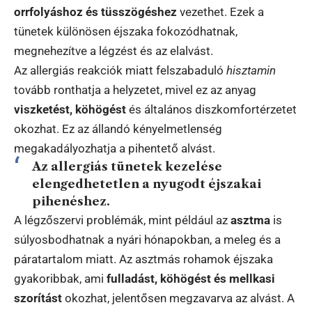
orrfolyáshoz és tüsszögéshez
vezethet. Ezek a
tünetek különösen éjszaka fokozódhatnak,
megnehezítve a légzést és az elalvást.
Az allergiás reakciók miatt felszabaduló
hisztamin
tovább ronthatja a helyzetet, mivel ez az anyag
viszketést, köhögést
és általános diszkomfortérzetet
okozhat. Ez az állandó kényelmetlenség
megakadályozhatja a pihentető alvást.
Az allergiás tünetek kezelése
elengedhetetlen a nyugodt éjszakai
pihenéshez.
A légzőszervi problémák, mint például az
asztma
is
súlyosbodhatnak a nyári hónapokban, a meleg és a
páratartalom miatt. Az asztmás rohamok éjszaka
gyakoribbak, ami
fulladást, köhögést és mellkasi
szorítást
okozhat, jelentősen megzavarva az alvást. A