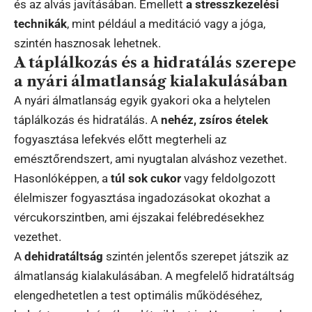
és az alvás javításában. Emellett
a stresszkezelési
technikák
, mint például a meditáció vagy a jóga,
szintén hasznosak lehetnek.
A táplálkozás és a hidratálás szerepe
a nyári álmatlanság kialakulásában
A nyári álmatlanság egyik gyakori oka a helytelen
táplálkozás és hidratálás. A
nehéz, zsíros ételek
fogyasztása lefekvés előtt megterheli az
emésztőrendszert, ami nyugtalan alváshoz vezethet.
Hasonlóképpen, a
túl sok cukor
vagy feldolgozott
élelmiszer fogyasztása ingadozásokat okozhat a
vércukorszintben, ami éjszakai felébredésekhez
vezethet.
A
dehidratáltság
szintén jelentős szerepet játszik az
álmatlanság kialakulásában. A megfelelő hidratáltság
elengedhetetlen a test optimális működéséhez,