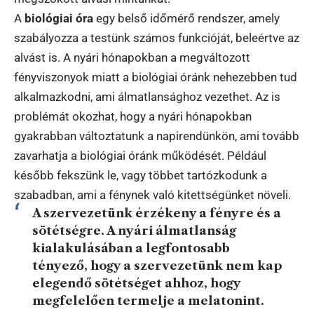
A
biológiai óra
egy belső időmérő rendszer, amely
szabályozza a testünk számos funkcióját, beleértve az
alvást is. A nyári hónapokban a megváltozott
fényviszonyok miatt a biológiai óránk nehezebben tud
alkalmazkodni, ami álmatlansághoz vezethet. Az is
problémát okozhat, hogy a nyári hónapokban
gyakrabban változtatunk a napirendünkön, ami tovább
zavarhatja a biológiai óránk működését. Például
később fekszünk le, vagy többet tartózkodunk a
szabadban, ami a fénynek való kitettségünket növeli.
A szervezetünk érzékeny a fényre és a
sötétségre. A nyári álmatlanság
kialakulásában a legfontosabb
tényező, hogy a szervezetünk nem kap
elegendő sötétséget ahhoz, hogy
megfelelően termelje a melatonint.