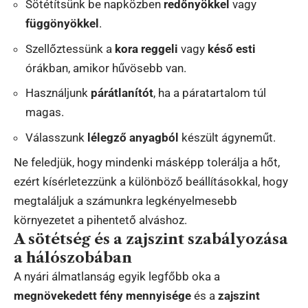
Sötétítsünk be napközben
redőnyökkel
vagy
függönyökkel
.
Szellőztessünk a
kora reggeli
vagy
késő esti
órákban, amikor hűvösebb van.
Használjunk
párátlanítót
, ha a páratartalom túl
magas.
Válasszunk
lélegző anyagból
készült ágyneműt.
Ne feledjük, hogy mindenki másképp tolerálja a hőt,
ezért kísérletezzünk a különböző beállításokkal, hogy
megtaláljuk a számunkra legkényelmesebb
környezetet a pihentető alváshoz.
A sötétség és a zajszint szabályozása
a hálószobában
A nyári álmatlanság egyik legfőbb oka a
megnövekedett fény mennyisége
és a
zajszint