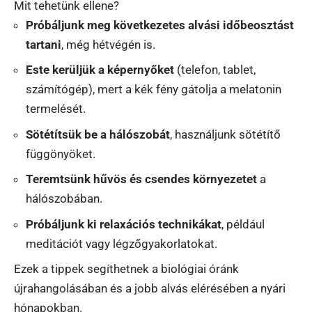
Mit tehetünk ellene?
Próbáljunk meg következetes alvási időbeosztást
tartani
, még hétvégén is.
Este kerüljük a képernyőket
(telefon, tablet,
számítógép), mert a kék fény gátolja a melatonin
termelését.
Sötétítsük be a hálószobát
, használjunk sötétítő
függönyöket.
Teremtsünk hűvös és csendes környezetet
a
hálószobában.
Próbáljunk ki relaxációs technikákat
, például
meditációt vagy légzőgyakorlatokat.
Ezek a tippek segíthetnek a biológiai óránk
újrahangolásában és a jobb alvás elérésében a nyári
hónapokban.