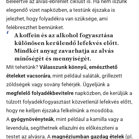
beleértve az alvás-ébrenlét ciklust is. Ha nem iszunk
elegendő vizet napközben, a testünk éjszaka is
jelezhet, hogy folyadékra van szüksége, ami
felébreszthet bennünket.
A koffein és az alkohol fogyasztása
különösen kerülendő lefekvés előtt.
Mindkét anyag zavarhatja az alvás
minőségét és mennyiségét.
Mit tehetünk?
Válasszunk könnyű, emészthető
ételeket vacsorára
, mint például saláták, grillezett
zöldségek vagy sovány fehérjék. Ügyeljünk a
megfelelő folyadékbevitelre
napközben, de kerüljük a
túlzott folyadékfogyasztást közvetlenül lefekvés előtt,
hogy ne kelljen éjszaka felkelnünk a mosdóba.
A
gyógynövényteák
, mint például a kamilla vagy a
levendula, segíthetnek ellazulni és előkészíteni a
testet az alvásra. A
magnéziumban gazdag ételek
(pl.