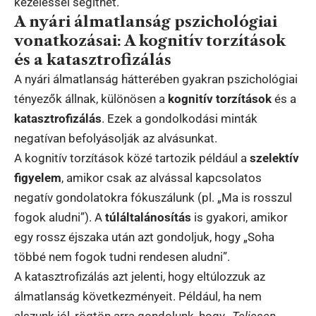
kezeléssel segíthet.
A nyári álmatlanság pszichológiai
vonatkozásai: A kognitív torzítások
és a katasztrofizálás
A nyári álmatlanság hátterében gyakran pszichológiai
tényezők állnak, különösen a
kognitív torzítások
és a
katasztrofizálás
. Ezek a gondolkodási minták
negatívan befolyásolják az alvásunkat.
A kognitív torzítások közé tartozik például a
szelektív
figyelem
, amikor csak az alvással kapcsolatos
negatív gondolatokra fókuszálunk (pl. „Ma is rosszul
fogok aludni”). A
túláltalánosítás
is gyakori, amikor
egy rossz éjszaka után azt gondoljuk, hogy „Soha
többé nem fogok tudni rendesen aludni”.
A katasztrofizálás azt jelenti, hogy eltúlozzuk az
álmatlanság következményeit. Például, ha nem
alszunk jól, rögtön arra gondolunk, hogy
„Teljesen