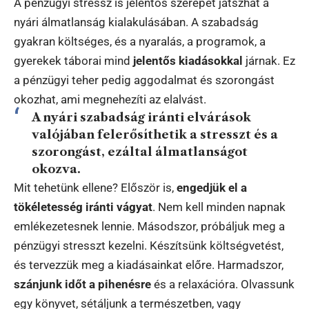
A pénzügyi stressz is jelentős szerepet játszhat a
nyári álmatlanság kialakulásában. A szabadság
gyakran költséges, és a nyaralás, a programok, a
gyerekek táborai mind
jelentős kiadásokkal
járnak. Ez
a pénzügyi teher pedig aggodalmat és szorongást
okozhat, ami megnehezíti az elalvást.
A nyári szabadság iránti elvárások
valójában felerősíthetik a stresszt és a
szorongást, ezáltal álmatlanságot
okozva.
Mit tehetünk ellene? Először is,
engedjük el a
tökéletesség iránti vágyat
. Nem kell minden napnak
emlékezetesnek lennie. Másodszor, próbáljuk meg a
pénzügyi stresszt kezelni. Készítsünk költségvetést,
és tervezzük meg a kiadásainkat előre. Harmadszor,
szánjunk időt a pihenésre
és a relaxációra. Olvassunk
egy könyvet, sétáljunk a természetben, vagy