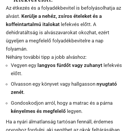
Az étkezés és a folyadékbevitel is befolyásolhatja az
alvást.
Kerülje a nehéz, zsíros ételeket és a
koffeintartalmú italokat
lefekvés előtt. A
dehidratáltság is alvászavarokat okozhat, ezért
ügyeljen a megfelelő folyadékbevitelre a nap
folyamán.
Néhány további tipp a jobb alváshoz:
Vegyen egy
langyos fürdőt vagy zuhanyt
lefekvés
előtt.
Olvasson egy könyvet vagy hallgasson
nyugtató
zenét
.
Gondoskodjon arról, hogy a matrac és a párna
kényelmes és megfelelő
legyen.
Ha a nyári álmatlanság tartósan fennáll, érdemes
orvoshoz fordulni, aki segíthet az okok feltárásában