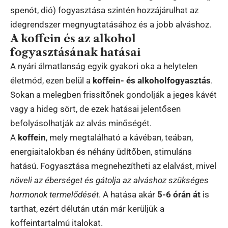
spenót, dió) fogyasztása szintén hozzájárulhat az
idegrendszer megnyugtatásához és a jobb alváshoz.
A koffein és az alkohol
fogyasztásának hatásai
A nyári álmatlanság egyik gyakori oka a helytelen
életmód, ezen belül a
koffein- és alkoholfogyasztás
.
Sokan a melegben frissítőnek gondolják a jeges kávét
vagy a hideg sört, de ezek hatásai jelentősen
befolyásolhatják az alvás minőségét.
A
koffein
, mely megtalálható a kávéban, teában,
energiaitalokban és néhány üdítőben, stimuláns
hatású. Fogyasztása megnehezítheti az elalvást, mivel
növeli az éberséget és gátolja az alváshoz szükséges
hormonok termelődését
. A hatása akár
5-6 órán át
is
tarthat, ezért délután után már kerüljük a
koffeintartalmú italokat.