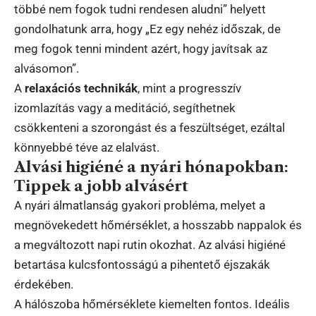
többé nem fogok tudni rendesen aludni” helyett
gondolhatunk arra, hogy „Ez egy nehéz időszak, de
meg fogok tenni mindent azért, hogy javítsak az
alvásomon”.
A
relaxációs technikák
, mint a progresszív
izomlazítás vagy a meditáció, segíthetnek
csökkenteni a szorongást és a feszültséget, ezáltal
könnyebbé téve az elalvást.
Alvási higiéné a nyári hónapokban:
Tippek a jobb alvásért
A nyári álmatlanság gyakori probléma, melyet a
megnövekedett hőmérséklet, a hosszabb nappalok és
a megváltozott napi rutin okozhat. Az alvási higiéné
betartása kulcsfontosságú a pihentető éjszakák
érdekében.
A hálószoba hőmérséklete kiemelten fontos. Ideális