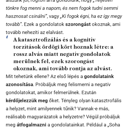
tönkre fog menni a napom, és nem fogok tudni semmi
hasznosat csinálni”
, vagy
„Ki fogok égni, ha ez így megy
tovább”
. Ezek a gondolatok
szorongást
okoznak, ami
tovább nehezíti az elalvást.
A katasztrofizálás és a kognitív
torzítások ördögi kört hoznak létre: a
rossz alvás miatt negatív gondolatok
merülnek fel, ezek szorongást
okoznak, ami tovább rontja az alvást.
Mit tehetünk ellene? Az első lépés a
gondolataink
azonosítása
. Próbáljuk meg felismerni a negatív
gondolatokat, amikor felmerülnek. Ezután
kérdőjelezzük meg
őket. Tényleg olyan katasztrofális
a helyzet, mint amilyennek tűnik? Vannak-e más,
reálisabb magyarázatok a helyzetre? Végül próbáljuk
meg
átfogalmazni
a gondolatainkat. Például a „Soha