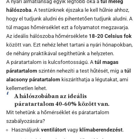
A nyári álmatlanság egyik legfőbb oka a
túl meleg
hálószoba
. A testünknek éjszaka le kell hűlnie ahhoz,
hogy el tudjunk aludni és pihentetően tudjunk aludni. A
túl magas hőmérséklet ezt a folyamatot megzavarja.
Az ideális hálószoba hőmérséklete
18-20 Celsius fok
között van. Ezt nehéz lehet tartani a nyári hónapokban,
de néhány praktikával segíthetünk a helyzeten.
A páratartalom is kulcsfontosságú. A
túl magas
páratartalom
szintén nehezíti a test hűtését, míg a
túl
alacsony páratartalom
kiszáríthatja a légutakat, ami
kellemetlen lehet.
A hálószobában az ideális
páratartalom 40-60% között van.
Mit tehetünk a hőmérséklet és páratartalom
szabályozására?
Használjunk
ventilátort
vagy
klímaberendezést
.