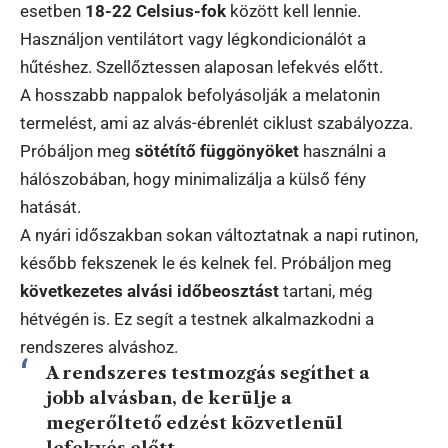
esetben
18-22 Celsius-fok
között kell lennie.
Használjon ventilátort vagy légkondicionálót a
hűtéshez. Szellőztessen alaposan lefekvés előtt.
A hosszabb nappalok befolyásolják a melatonin
termelést, ami az alvás-ébrenlét ciklust szabályozza.
Próbáljon meg
sötétítő függönyöket
használni a
hálószobában, hogy minimalizálja a külső fény
hatását.
A nyári időszakban sokan változtatnak a napi rutinon,
később fekszenek le és kelnek fel. Próbáljon meg
következetes alvási időbeosztást
tartani, még
hétvégén is. Ez segít a testnek alkalmazkodni a
rendszeres alváshoz.
A rendszeres testmozgás segíthet a
jobb alvásban, de kerülje a
megerőltető edzést közvetlenül
lefekvés előtt.