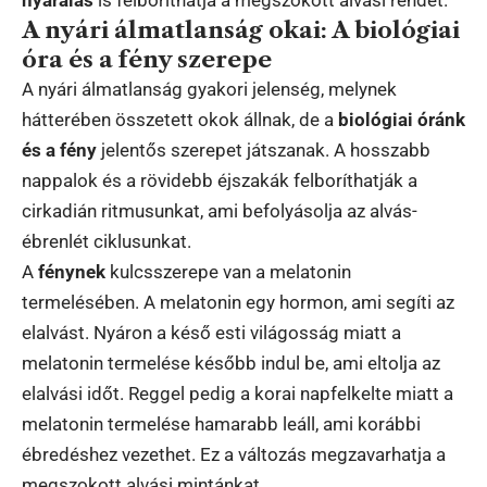
A nyári álmatlanság okai: A biológiai
óra és a fény szerepe
A nyári álmatlanság gyakori jelenség, melynek
hátterében összetett okok állnak, de a
biológiai óránk
és a fény
jelentős szerepet játszanak. A hosszabb
nappalok és a rövidebb éjszakák felboríthatják a
cirkadián ritmusunkat, ami befolyásolja az alvás-
ébrenlét ciklusunkat.
A
fénynek
kulcsszerepe van a melatonin
termelésében. A melatonin egy hormon, ami segíti az
elalvást. Nyáron a késő esti világosság miatt a
melatonin termelése később indul be, ami eltolja az
elalvási időt. Reggel pedig a korai napfelkelte miatt a
melatonin termelése hamarabb leáll, ami korábbi
ébredéshez vezethet. Ez a változás megzavarhatja a
megszokott alvási mintánkat.