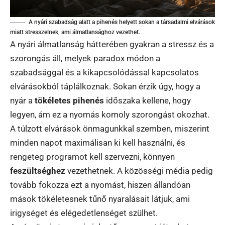
A nyári szabadság alatt a pihenés helyett sokan a társadalmi elvárások
miatt stresszelnek, ami álmatlansághoz vezethet.
A nyári álmatlanság hátterében gyakran a stressz és a
szorongás áll, melyek paradox módon a
szabadsággal és a kikapcsolódással kapcsolatos
elvárásokból táplálkoznak. Sokan érzik úgy, hogy a
nyár a
tökéletes pihenés
időszaka kellene, hogy
legyen, ám ez a nyomás komoly szorongást okozhat.
A túlzott elvárások önmagunkkal szemben, miszerint
minden napot maximálisan ki kell használni, és
rengeteg programot kell szervezni, könnyen
feszültséghez
vezethetnek. A közösségi média pedig
tovább fokozza ezt a nyomást, hiszen állandóan
mások tökéletesnek tűnő nyaralásait látjuk, ami
irigységet és elégedetlenséget szülhet.