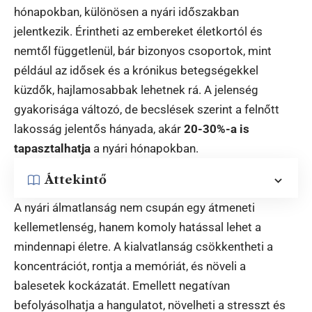
hónapokban, különösen a nyári időszakban
jelentkezik. Érintheti az embereket életkortól és
nemtől függetlenül, bár bizonyos csoportok, mint
például az idősek és a krónikus betegségekkel
küzdők, hajlamosabbak lehetnek rá. A jelenség
gyakorisága változó, de becslések szerint a felnőtt
lakosság jelentős hányada, akár
20-30%-a is
tapasztalhatja
a nyári hónapokban.
Áttekintő
A nyári álmatlanság nem csupán egy átmeneti
kellemetlenség, hanem komoly hatással lehet a
mindennapi életre. A kialvatlanság csökkentheti a
koncentrációt, rontja a memóriát, és növeli a
balesetek kockázatát. Emellett negatívan
befolyásolhatja a hangulatot, növelheti a stresszt és