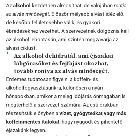
Az
alkohol
kezdetben álmosíthat, de valójában
rontja
az alvás minőségét
. Először mélyebb alvást idéz elő,
de később felületesebbé válik, és gyakori
ébredésekhez vezethet. A szervezetnek dolgoznia kell
az alkohol lebontásán, ami szintén megzavarja az
alvási ciklust.
Az alkohol dehidratál, ami éjszakai
lábgörcsöket és fejfájást okozhat,
tovább rontva az alvás minőségét.
Érdemes tudatosan figyelni a koffein- és
alkoholfogyasztásunkra, különösen a nyári
hónapokban, amikor a meleg időjárás önmagában is
megterhelő a szervezet számára. Az esti órákban
részesítsük előnyben a
vízet, gyógyteákat vagy más
koffeinmentes italokat
, hogy nyugodt és pihentető
éjszakánk legyen.