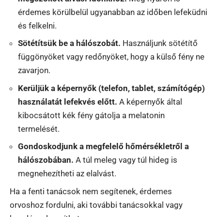
érdemes körülbelül ugyanabban az időben lefeküdni
és felkelni.
Sötétítsük be a hálószobát.
Használjunk sötétítő
függönyöket vagy redőnyöket, hogy a külső fény ne
zavarjon.
Kerüljük a képernyők (telefon, tablet, számítógép)
használatát lefekvés előtt.
A képernyők által
kibocsátott kék fény gátolja a melatonin
termelését.
Gondoskodjunk a megfelelő hőmérsékletről a
hálószobában.
A túl meleg vagy túl hideg is
megnehezítheti az elalvást.
Ha a fenti tanácsok nem segítenek, érdemes
orvoshoz fordulni, aki további tanácsokkal vagy