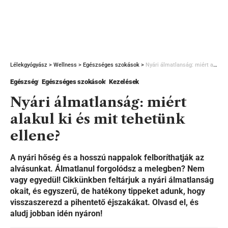
Lélekgyógyász
>
Wellness
>
Egészséges szokások
>
Nyári álmatlanság: miért alakul ki és mit tehetünk ellene?
Egészség
Egészséges szokások
Kezelések
Nyári álmatlanság: miért
alakul ki és mit tehetünk
ellene?
A nyári hőség és a hosszú nappalok felboríthatják az
alvásunkat. Álmatlanul forgolódsz a melegben? Nem
vagy egyedül! Cikkünkben feltárjuk a nyári álmatlanság
okait, és egyszerű, de hatékony tippeket adunk, hogy
visszaszerezd a pihentető éjszakákat. Olvasd el, és
aludj jobban idén nyáron!