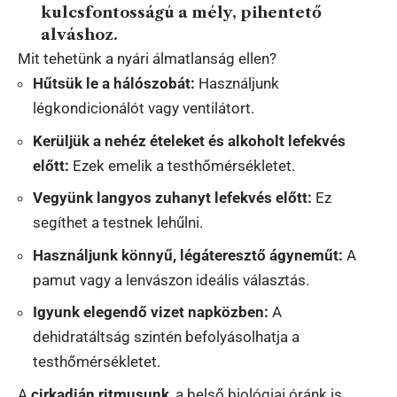
kulcsfontosságú a mély, pihentető
alváshoz.
Mit tehetünk a nyári álmatlanság ellen?
Hűtsük le a hálószobát:
Használjunk
légkondicionálót vagy ventilátort.
Kerüljük a nehéz ételeket és alkoholt lefekvés
előtt:
Ezek emelik a testhőmérsékletet.
Vegyünk langyos zuhanyt lefekvés előtt:
Ez
segíthet a testnek lehűlni.
Használjunk könnyű, légáteresztő ágyneműt:
A
pamut vagy a lenvászon ideális választás.
Igyunk elegendő vizet napközben:
A
dehidratáltság szintén befolyásolhatja a
testhőmérsékletet.
A
cirkadián ritmusunk
, a belső biológiai óránk is