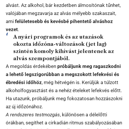
alvást. Az alkohol, bár kezdetben álmosítónak tűnhet,
valójában megzavarja az alvás mélyebb szakaszait,
ami
felületesebb és kevésbé pihentető alváshoz
vezet
.
A nyári programok és az utazások
okozta időzóna-változások (jet lag)
szintén komoly kihívást jelentenek az
alvás szempontjából.
A megoldás érdekében
próbáljunk meg ragaszkodni
a lehető legszigorúbban a megszokott lefekvési és
ébredési időhöz
, még hétvégén is. Kerüljük a túlzott
alkoholfogyasztást és a nehéz ételeket lefekvés előtt.
Ha utazunk, próbáljunk meg fokozatosan hozzászokni
az új időzónához.
A rendszeres testmozgás
, különösen a délelőtti
órákban, segíthet a cirkadián ritmus szabályozásában