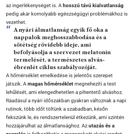
az ingerlékenységet is. A
hosszú távú kialvatlanság
pedig akár komolyabb egészségügyi problémákhoz is
vezethet.
A nyári álmatlanság egyik fő oka a
nappalok meghosszabbodása és a
sötétség rövidebb ideje, ami
befolyásolja a szervezet
melatonin
termelését
, a természetes alvás-
ébrenlét ciklus szabályozóját.
A hőmérséklet emelkedése is jelentős szerepet
játszik. A
magas hőmérséklet
megnehezíti a test
lehűlését, ami elengedhetetlen a pihentető alváshoz.
Ráadásul a nyári időszakban gyakran változnak a napi
rutinok, több időt töltünk a szabadban, későn
fekszünk le, és rendszertelenül étkezünk, ami szintén
hozzájárulhat az álmatlansághoz. Az
utazás és a
nyaralás
is felboríthatja a megszokott alvási rendet.