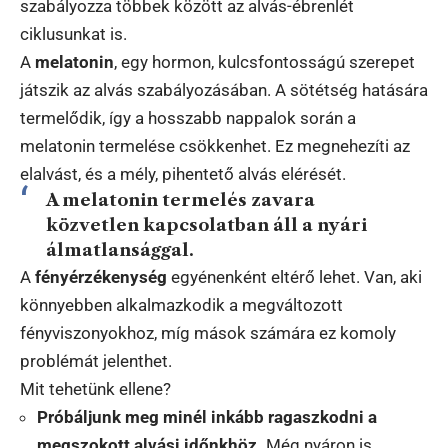
szabályozza többek között az alvás-ébrenlét
ciklusunkat is.
A
melatonin
, egy hormon, kulcsfontosságú szerepet
játszik az alvás szabályozásában. A sötétség hatására
termelődik, így a hosszabb nappalok során a
melatonin termelése csökkenhet. Ez megnehezíti az
elalvást, és a mély, pihentető alvás elérését.
A melatonin termelés zavara
közvetlen kapcsolatban áll a nyári
álmatlansággal.
A
fényérzékenység
egyénenként eltérő lehet. Van, aki
könnyebben alkalmazkodik a megváltozott
fényviszonyokhoz, míg mások számára ez komoly
problémát jelenthet.
Mit tehetünk ellene?
Próbáljunk meg minél inkább ragaszkodni a
megszokott alvási időnkhöz.
Még nyáron is