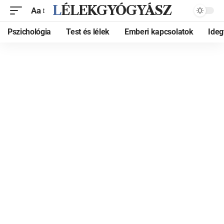
LÉLEKGYÓGYÁSZ
Aa
Pszichológia
Test és lélek
Emberi kapcsolatok
Ide