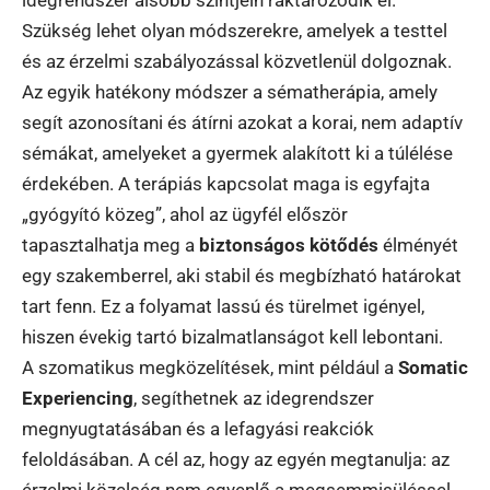
idegrendszer alsóbb szintjein raktározódik el.
Szükség lehet olyan módszerekre, amelyek a testtel
és az érzelmi szabályozással közvetlenül dolgoznak.
Az egyik hatékony módszer a sématherápia, amely
segít azonosítani és átírni azokat a korai, nem adaptív
sémákat, amelyeket a gyermek alakított ki a túlélése
érdekében. A terápiás kapcsolat maga is egyfajta
„gyógyító közeg”, ahol az ügyfél először
tapasztalhatja meg a
biztonságos kötődés
élményét
egy szakemberrel, aki stabil és megbízható határokat
tart fenn. Ez a folyamat lassú és türelmet igényel,
hiszen évekig tartó bizalmatlanságot kell lebontani.
A szomatikus megközelítések, mint például a
Somatic
Experiencing
, segíthetnek az idegrendszer
megnyugtatásában és a lefagyási reakciók
feloldásában. A cél az, hogy az egyén megtanulja: az