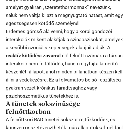
amelyet gyakran „szeretethormonnak” nevezünk,
náluk nem váltja ki azt a megnyugtató hatást, amit egy
egészségesen kötődő személynél.
Érdemes górcső alá venni, hogy a korai gondozói
interakciók miként alakítják a szinapszisokat, amelyek
a későbbi szociális képességek alapjait adják. A
reaktív kötődési zavarral
élő felnőtt számára a társas
interakció nem feltöltődés, hanem egyfajta kimerítő
készenléti állapot, ahol minden pillanatban készen kell
állni a védekezésre. Ez a folyamatos belső feszültség
gyakran vezet krónikus fáradtsághoz vagy
pszichoszomatikus tünetekhez is.
A tünetek sokszínűsége
felnőttkorban
A felnőttkori RAD tünetei sokszor rejtőzködőek, és
könnyen összetéveszthetők más állapotokkal, például