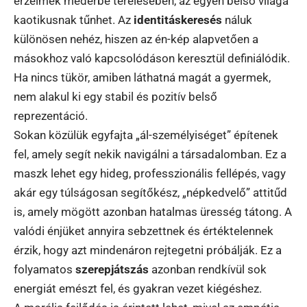
érzelmek mederbe terelésében, az egyén belső világa
kaotikusnak tűnhet. Az
identitáskeresés
náluk
különösen nehéz, hiszen az én-kép alapvetően a
másokhoz való kapcsolódáson keresztül definiálódik.
Ha nincs tükör, amiben láthatná magát a gyermek,
nem alakul ki egy stabil és pozitív belső
reprezentáció.
Sokan közülük egyfajta „ál-személyiséget” építenek
fel, amely segít nekik navigálni a társadalomban. Ez a
maszk lehet egy hideg, professzionális fellépés, vagy
akár egy túlságosan segítőkész, „népkedvelő” attitűd
is, amely mögött azonban hatalmas üresség tátong. A
valódi énjüket annyira sebzettnek és értéktelennek
érzik, hogy azt mindenáron rejtegetni próbálják. Ez a
folyamatos
szerepjátszás
azonban rendkívül sok
energiát emészt fel, és gyakran vezet kiégéshez.