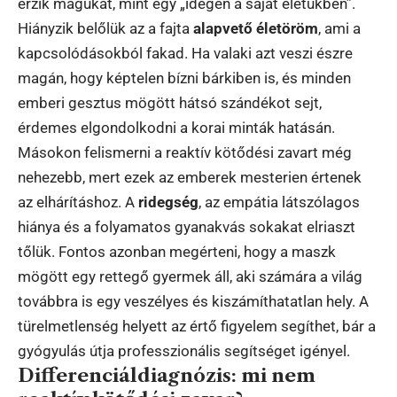
érzik magukat, mint egy „idegen a saját életükben”.
Hiányzik belőlük az a fajta
alapvető életöröm
, ami a
kapcsolódásokból fakad. Ha valaki azt veszi észre
magán, hogy képtelen bízni bárkiben is, és minden
emberi gesztus mögött hátsó szándékot sejt,
érdemes elgondolkodni a korai minták hatásán.
Másokon felismerni a reaktív kötődési zavart még
nehezebb, mert ezek az emberek mesterien értenek
az elhárításhoz. A
ridegség
, az empátia látszólagos
hiánya és a folyamatos gyanakvás sokakat elriaszt
tőlük. Fontos azonban megérteni, hogy a maszk
mögött egy rettegő gyermek áll, aki számára a világ
továbbra is egy veszélyes és kiszámíthatatlan hely. A
türelmetlenség helyett az értő figyelem segíthet, bár a
gyógyulás útja professzionális segítséget igényel.
Differenciáldiagnózis: mi nem