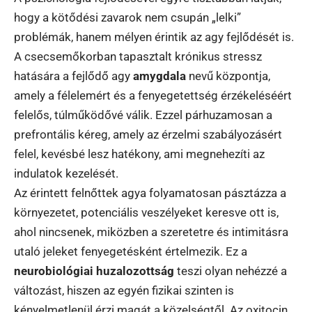
hogy a kötődési zavarok nem csupán „lelki”
problémák, hanem mélyen érintik az agy fejlődését is.
A csecsemőkorban tapasztalt krónikus stressz
hatására a fejlődő agy
amygdala
nevű központja,
amely a félelemért és a fenyegetettség érzékeléséért
felelős, túlműködővé válik. Ezzel párhuzamosan a
prefrontális kéreg, amely az érzelmi szabályozásért
felel, kevésbé lesz hatékony, ami megnehezíti az
indulatok kezelését.
Az érintett felnőttek agya folyamatosan pásztázza a
környezetet, potenciális veszélyeket keresve ott is,
ahol nincsenek, miközben a szeretetre és intimitásra
utaló jeleket fenyegetésként értelmezik. Ez a
neurobiológiai huzalozottság
teszi olyan nehézzé a
változást, hiszen az egyén fizikai szinten is
kényelmetlenül érzi magát a közelségtől. Az oxitocin,