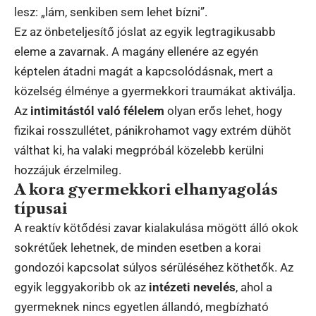
lesz: „lám, senkiben sem lehet bízni”.
Ez az önbeteljesítő jóslat az egyik legtragikusabb
eleme a zavarnak. A magány ellenére az egyén
képtelen átadni magát a kapcsolódásnak, mert a
közelség élménye a gyermekkori traumákat aktiválja.
Az
intimitástól való félelem
olyan erős lehet, hogy
fizikai rosszullétet, pánikrohamot vagy extrém dühöt
válthat ki, ha valaki megpróbál közelebb kerülni
hozzájuk érzelmileg.
A kora gyermekkori elhanyagolás
típusai
A reaktív kötődési zavar kialakulása mögött álló okok
sokrétűek lehetnek, de minden esetben a korai
gondozói kapcsolat súlyos sérüléséhez köthetők. Az
egyik leggyakoribb ok az
intézeti nevelés
, ahol a
gyermeknek nincs egyetlen állandó, megbízható