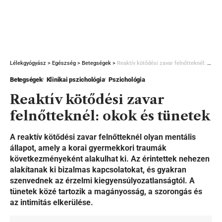
Lélekgyógyász
>
Egészség
>
Betegségek
>
Reaktív kötődési zavar felnőtteknél: okok és tünetek
Betegségek
Klinikai pszichológia
Pszichológia
Reaktív kötődési zavar
felnőtteknél: okok és tünetek
A reaktív kötődési zavar felnőtteknél olyan mentális
állapot, amely a korai gyermekkori traumák
következményeként alakulhat ki. Az érintettek nehezen
alakítanak ki bizalmas kapcsolatokat, és gyakran
szenvednek az érzelmi kiegyensúlyozatlanságtól. A
tünetek közé tartozik a magányosság, a szorongás és
az intimitás elkerülése.