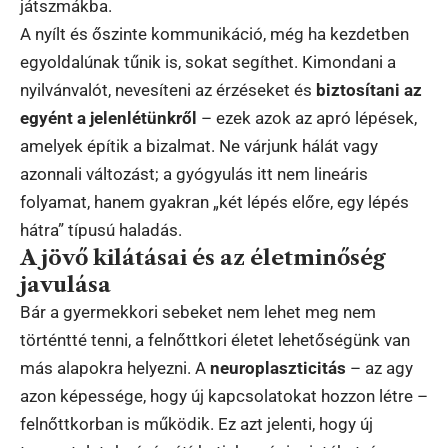
játszmákba.
A nyílt és őszinte kommunikáció, még ha kezdetben
egyoldalúnak tűnik is, sokat segíthet. Kimondani a
nyilvánvalót, nevesíteni az érzéseket és
biztosítani az
egyént a jelenlétünkről
– ezek azok az apró lépések,
amelyek építik a bizalmat. Ne várjunk hálát vagy
azonnali változást; a gyógyulás itt nem lineáris
folyamat, hanem gyakran „két lépés előre, egy lépés
hátra” típusú haladás.
A jövő kilátásai és az életminőség
javulása
Bár a gyermekkori sebeket nem lehet meg nem
történtté tenni, a felnőttkori életet lehetőségünk van
más alapokra helyezni. A
neuroplaszticitás
– az agy
azon képessége, hogy új kapcsolatokat hozzon létre –
felnőttkorban is működik. Ez azt jelenti, hogy új