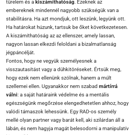
türelem és a
kiszámíthatóság
. Ezeknek az
embereknek mindennél nagyobb szükségük van a
stabilitásra. Ha azt mondjuk, ott leszünk, legyünk ott.
Ha határokat húzunk, tartsuk be őket következetesen.
A kiszámíthatóság az az ellenszer, amely lassan,
nagyon lassan elkezdi feloldani a bizalmatlanság
jégpáncélját.
Fontos, hogy ne vegyük személyesnek a
visszautasítást vagy a dühkitöréseket. Értsük meg,
hogy ezek nem ellenünk szólnak, hanem a múlt
szellemei ellen. Ugyanakkor nem szabad
mártírrá
válni
: a saját határaink védelme és a mentális
egészségünk megőrzése elengedhetetlen ahhoz, hogy
valódi támaszok lehessünk. Egy RAD-os személy
mellé olyan partner vagy barát kell, aki szilárdan áll a
lábán, és nem hagyja magát belesodorni a manipulatív