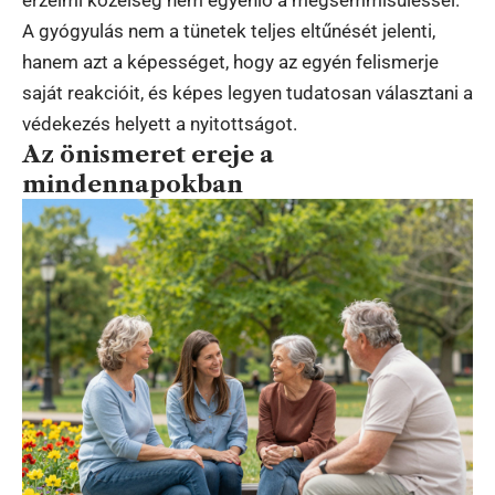
érzelmi közelség nem egyenlő a megsemmisüléssel.
A gyógyulás nem a tünetek teljes eltűnését jelenti,
hanem azt a képességet, hogy az egyén felismerje
saját reakcióit, és képes legyen tudatosan választani a
védekezés helyett a nyitottságot.
Az önismeret ereje a
mindennapokban