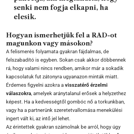
senki nem fogja elkapni, ha
elesik.
Hogyan ismerhetjük fel a RAD-ot
magunkon vagy másokon?
A felismerés folyamata gyakran fájdalmas, de
felszabadító is egyben. Sokan csak akkor döbbennek
rá, hogy valami nincs rendben, amikor már a sokadik
kapcsolatuk fut zátonyra ugyanazon minták miatt.
Érdemes figyelni azokra a
visszatérő érzelmi
válaszokra
, amelyek aránytalanul erősek a helyzethez
képest. Ha a kedvességtől gombóc nő a torkunkban,
vagy ha a partnerünk szeretetvallomása menekülési
ingert vált ki, az intő jel lehet.
Az érintettek gyakran számolnak be arról, hogy úgy