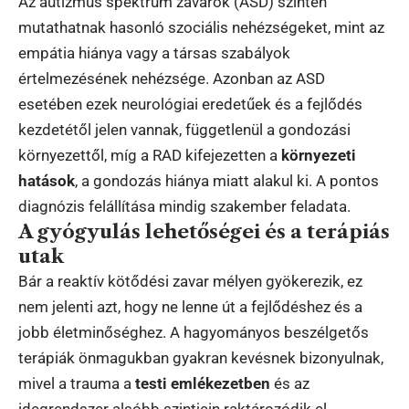
Az autizmus spektrum zavarok (ASD) szintén
mutathatnak hasonló szociális nehézségeket, mint az
empátia hiánya vagy a társas szabályok
értelmezésének nehézsége. Azonban az ASD
esetében ezek neurológiai eredetűek és a fejlődés
kezdetétől jelen vannak, függetlenül a gondozási
környezettől, míg a RAD kifejezetten a
környezeti
hatások
, a gondozás hiánya miatt alakul ki. A pontos
diagnózis felállítása mindig szakember feladata.
A gyógyulás lehetőségei és a terápiás
utak
Bár a reaktív kötődési zavar mélyen gyökerezik, ez
nem jelenti azt, hogy ne lenne út a fejlődéshez és a
jobb életminőséghez. A hagyományos beszélgetős
terápiák önmagukban gyakran kevésnek bizonyulnak,
mivel a trauma a
testi emlékezetben
és az