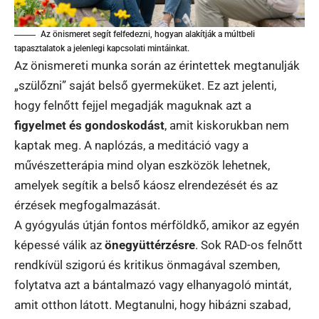
Az önismeret segít felfedezni, hogyan alakítják a múltbeli
tapasztalatok a jelenlegi kapcsolati mintáinkat.
Az önismereti munka során az érintettek megtanulják
„szülőzni” saját belső gyermeküket. Ez azt jelenti,
hogy felnőtt fejjel megadják maguknak azt a
figyelmet és gondoskodást
, amit kiskorukban nem
kaptak meg. A naplózás, a meditáció vagy a
művészetterápia mind olyan eszközök lehetnek,
amelyek segítik a belső káosz elrendezését és az
érzések megfogalmazását.
A gyógyulás útján fontos mérföldkő, amikor az egyén
képessé válik az
önegyüttérzésre
. Sok RAD-os felnőtt
rendkívül szigorú és kritikus önmagával szemben,
folytatva azt a bántalmazó vagy elhanyagoló mintát,
amit otthon látott. Megtanulni, hogy hibázni szabad,