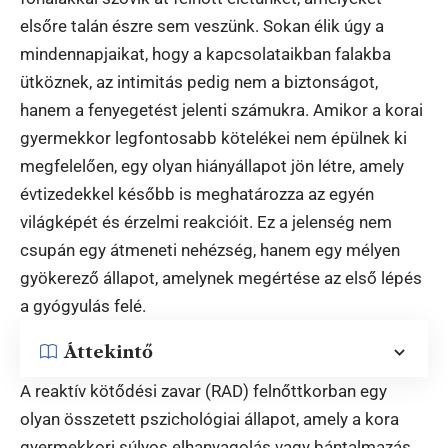
elsőre talán észre sem veszünk. Sokan élik úgy a
mindennapjaikat, hogy a kapcsolataikban falakba
ütköznek, az intimitás pedig nem a biztonságot,
hanem a fenyegetést jelenti számukra. Amikor a korai
gyermekkor legfontosabb kötelékei nem épülnek ki
megfelelően, egy olyan hiányállapot jön létre, amely
évtizedekkel később is meghatározza az egyén
világképét és érzelmi reakcióit. Ez a jelenség nem
csupán egy átmeneti nehézség, hanem egy mélyen
gyökerező állapot, amelynek megértése az első lépés
a gyógyulás felé.
Áttekintő
A reaktív kötődési zavar (RAD) felnőttkorban egy
olyan összetett pszichológiai állapot, amely a kora
gyermekkori súlyos elhanyagolás vagy bántalmazás