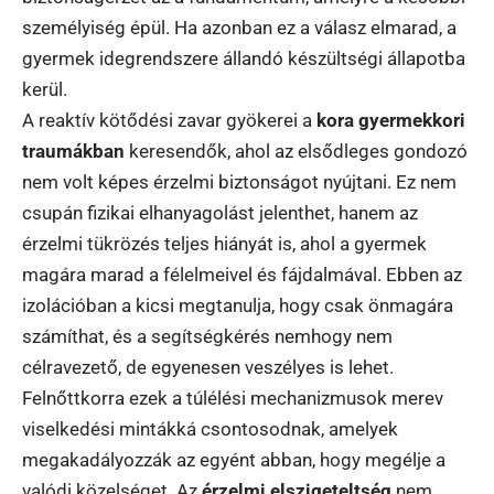
személyiség épül. Ha azonban ez a válasz elmarad, a
gyermek idegrendszere állandó készültségi állapotba
kerül.
A reaktív kötődési zavar gyökerei a
kora gyermekkori
traumákban
keresendők, ahol az elsődleges gondozó
nem volt képes érzelmi biztonságot nyújtani. Ez nem
csupán fizikai elhanyagolást jelenthet, hanem az
érzelmi tükrözés teljes hiányát is, ahol a gyermek
magára marad a félelmeivel és fájdalmával. Ebben az
izolációban a kicsi megtanulja, hogy csak önmagára
számíthat, és a segítségkérés nemhogy nem
célravezető, de egyenesen veszélyes is lehet.
Felnőttkorra ezek a túlélési mechanizmusok merev
viselkedési mintákká csontosodnak, amelyek
megakadályozzák az egyént abban, hogy megélje a
valódi közelséget. Az
érzelmi elszigeteltség
nem