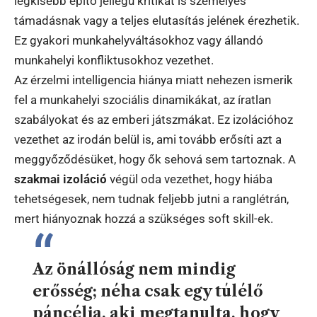
legkisebb építő jellegű kritikát is személyes
támadásnak vagy a teljes elutasítás jelének érezhetik.
Ez gyakori munkahelyváltásokhoz vagy állandó
munkahelyi konfliktusokhoz vezethet.
Az érzelmi intelligencia hiánya miatt nehezen ismerik
fel a munkahelyi szociális dinamikákat, az íratlan
szabályokat és az emberi játszmákat. Ez izolációhoz
vezethet az irodán belül is, ami tovább erősíti azt a
meggyőződésüket, hogy ők sehová sem tartoznak. A
szakmai izoláció
végül oda vezethet, hogy hiába
tehetségesek, nem tudnak feljebb jutni a ranglétrán,
mert hiányoznak hozzá a szükséges soft skill-ek.
Az önállóság nem mindig
erősség; néha csak egy túlélő
páncélja, aki megtanulta, hogy