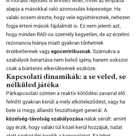
A morális fejlődés is érintett lehet, mivel az empátia
alapja a másokkal való azonosulás képessége. Ha
valaki sosem érezte, hogy vele együttéreznek, nehezen
fogja érteni mások fájdalmát is. Ez nem jelenti azt,
hogy minden RAD-os személy kegyetlen, de az érzelmi
rezonancia hiánya miatt gyakran tűnhetnek
érzéketlennek vagy
egocentrikusnak
. Számukra a
szabályok betartása nem belső igény, hanem sokszor
csak a büntetés elkerülésének eszköze.
Kapcsolati dinamikák: a se veled, se
nélküled játéka
Párkapcsolati szinten a reaktív kötődési zavarral élő
felnőtt gyakran kerüli a mély elköteleződést, vagy ha
bele is megy, állandó feszültséget generál. A
közelség-távolság szabályozása
náluk sérült: amint
úgy érzik, hogy valaki túl közel kerül hozzájuk, tudat
alatt szabotálni kezdik a kapcsolatot. Ez lehet