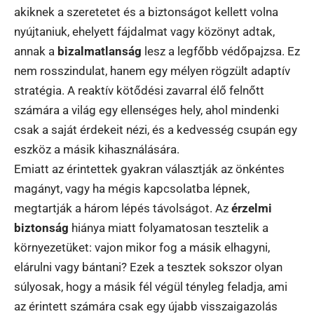
akiknek a szeretetet és a biztonságot kellett volna
nyújtaniuk, ehelyett fájdalmat vagy közönyt adtak,
annak a
bizalmatlanság
lesz a legfőbb védőpajzsa. Ez
nem rosszindulat, hanem egy mélyen rögzült adaptív
stratégia. A reaktív kötődési zavarral élő felnőtt
számára a világ egy ellenséges hely, ahol mindenki
csak a saját érdekeit nézi, és a kedvesség csupán egy
eszköz a másik kihasználására.
Emiatt az érintettek gyakran választják az önkéntes
magányt, vagy ha mégis kapcsolatba lépnek,
megtartják a három lépés távolságot. Az
érzelmi
biztonság
hiánya miatt folyamatosan tesztelik a
környezetüket: vajon mikor fog a másik elhagyni,
elárulni vagy bántani? Ezek a tesztek sokszor olyan
súlyosak, hogy a másik fél végül tényleg feladja, ami
az érintett számára csak egy újabb visszaigazolás