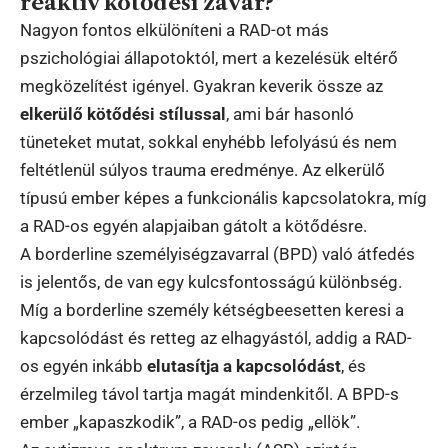
reaktív kötődési zavar?
Nagyon fontos elkülöníteni a RAD-ot más
pszichológiai állapotoktól, mert a kezelésük eltérő
megközelítést igényel. Gyakran keverik össze az
elkerülő kötődési stílussal
, ami bár hasonló
tüneteket mutat, sokkal enyhébb lefolyású és nem
feltétlenül súlyos trauma eredménye. Az elkerülő
típusú ember képes a funkcionális kapcsolatokra, míg
a RAD-os egyén alapjaiban gátolt a kötődésre.
A borderline személyiségzavarral (BPD) való átfedés
is jelentős, de van egy kulcsfontosságú különbség.
Míg a borderline személy kétségbeesetten keresi a
kapcsolódást és retteg az elhagyástól, addig a RAD-
os egyén inkább
elutasítja a kapcsolódást
, és
érzelmileg távol tartja magát mindenkitől. A BPD-s
ember „kapaszkodik”, a RAD-os pedig „ellök”.