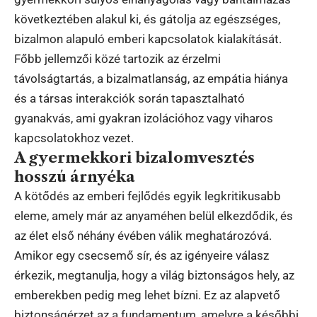
következtében alakul ki, és gátolja az egészséges,
bizalmon alapuló emberi kapcsolatok kialakítását.
Főbb jellemzői közé tartozik az érzelmi
távolságtartás, a bizalmatlanság, az empátia hiánya
és a társas interakciók során tapasztalható
gyanakvás, ami gyakran izolációhoz vagy viharos
kapcsolatokhoz vezet.
A gyermekkori bizalomvesztés
hosszú árnyéka
A kötődés az emberi fejlődés egyik legkritikusabb
eleme, amely már az anyaméhen belül elkezdődik, és
az élet első néhány évében válik meghatározóvá.
Amikor egy csecsemő sír, és az igényeire válasz
érkezik, megtanulja, hogy a világ biztonságos hely, az
emberekben pedig meg lehet bízni. Ez az alapvető
biztonságérzet az a fundamentum, amelyre a későbbi