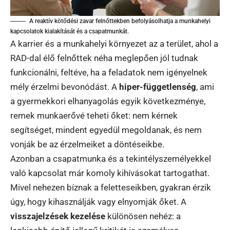
A reaktív kötődési zavar felnőttekben befolyásolhatja a munkahelyi
kapcsolatok kialakítását és a csapatmunkát.
A karrier és a munkahelyi környezet az a terület, ahol a
RAD-dal élő felnőttek néha meglepően jól tudnak
funkcionálni, feltéve, ha a feladatok nem igényelnek
mély érzelmi bevonódást. A
hiper-függetlenség
, ami
a gyermekkori elhanyagolás egyik következménye,
remek munkaerővé teheti őket: nem kérnek
segítséget, mindent egyedül megoldanak, és nem
vonják be az érzelmeiket a döntéseikbe.
Azonban a csapatmunka és a tekintélyszemélyekkel
való kapcsolat már komoly kihívásokat tartogathat.
Mivel nehezen bíznak a feletteseikben, gyakran érzik
úgy, hogy kihasználják vagy elnyomják őket. A
visszajelzések kezelése
különösen nehéz: a