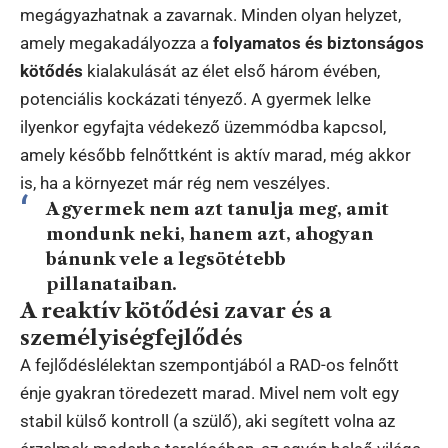
megágyazhatnak a zavarnak. Minden olyan helyzet,
amely megakadályozza a
folyamatos és biztonságos
kötődés
kialakulását az élet első három évében,
potenciális kockázati tényező. A gyermek lelke
ilyenkor egyfajta védekező üzemmódba kapcsol,
amely később felnőttként is aktív marad, még akkor
is, ha a környezet már rég nem veszélyes.
A gyermek nem azt tanulja meg, amit
mondunk neki, hanem azt, ahogyan
bánunk vele a legsötétebb
pillanataiban.
A reaktív kötődési zavar és a
személyiségfejlődés
A fejlődéslélektan szempontjából a RAD-os felnőtt
énje gyakran töredezett marad. Mivel nem volt egy
stabil külső kontroll (a szülő), aki segített volna az