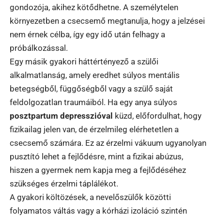
gondozója, akihez kötődhetne. A személytelen
környezetben a csecsemő megtanulja, hogy a jelzései
nem érnek célba, így egy idő után felhagy a
próbálkozással.
Egy másik gyakori háttértényező a szülői
alkalmatlanság, amely eredhet súlyos mentális
betegségből, függőségből vagy a szülő saját
feldolgozatlan traumáiból. Ha egy anya súlyos
posztpartum depresszióval
küzd, előfordulhat, hogy
fizikailag jelen van, de érzelmileg elérhetetlen a
csecsemő számára. Ez az érzelmi vákuum ugyanolyan
pusztító lehet a fejlődésre, mint a fizikai abúzus,
hiszen a gyermek nem kapja meg a fejlődéséhez
szükséges érzelmi táplálékot.
A gyakori költözések, a nevelőszülők közötti
folyamatos váltás vagy a kórházi izoláció szintén