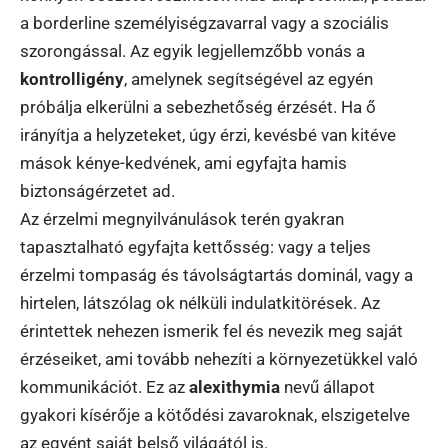
a borderline személyiségzavarral vagy a szociális
szorongással. Az egyik legjellemzőbb vonás a
kontrolligény
, amelynek segítségével az egyén
próbálja elkerülni a sebezhetőség érzését. Ha ő
irányítja a helyzeteket, úgy érzi, kevésbé van kitéve
mások kénye-kedvének, ami egyfajta hamis
biztonságérzetet ad.
Az érzelmi megnyilvánulások terén gyakran
tapasztalható egyfajta kettősség: vagy a teljes
érzelmi tompaság és távolságtartás dominál, vagy a
hirtelen, látszólag ok nélküli indulatkitörések. Az
érintettek nehezen ismerik fel és nevezik meg saját
érzéseiket, ami tovább nehezíti a környezetükkel való
kommunikációt. Ez az
alexithymia
nevű állapot
gyakori kísérője a kötődési zavaroknak, elszigetelve
az egyént saját belső világától is.