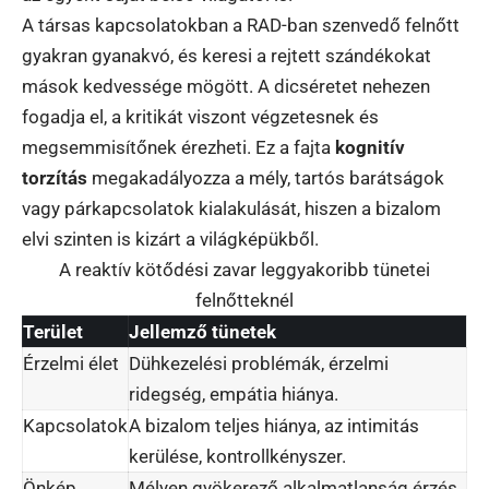
A társas kapcsolatokban a RAD-ban szenvedő felnőtt
gyakran gyanakvó, és keresi a rejtett szándékokat
mások kedvessége mögött. A dicséretet nehezen
fogadja el, a kritikát viszont végzetesnek és
megsemmisítőnek érezheti. Ez a fajta
kognitív
torzítás
megakadályozza a mély, tartós barátságok
vagy párkapcsolatok kialakulását, hiszen a bizalom
elvi szinten is kizárt a világképükből.
A reaktív kötődési zavar leggyakoribb tünetei
felnőtteknél
Terület
Jellemző tünetek
Érzelmi élet
Dühkezelési problémák, érzelmi
ridegség, empátia hiánya.
Kapcsolatok
A bizalom teljes hiánya, az intimitás
kerülése, kontrollkényszer.
Önkép
Mélyen gyökerező alkalmatlanság érzés,