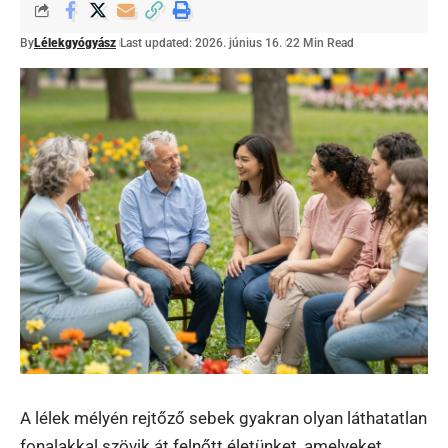
By
Lélekgyógyász
Last updated: 2026. június 16.
22 Min Read
A lélek mélyén rejtőző sebek gyakran olyan láthatatlan
fonalakkal szövik át felnőtt életünket, amelyeket