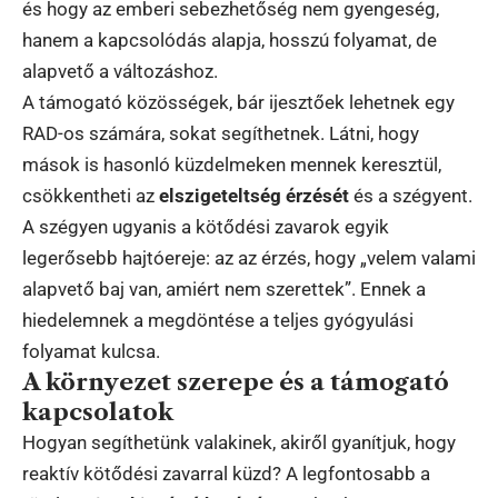
és hogy az emberi sebezhetőség nem gyengeség,
hanem a kapcsolódás alapja, hosszú folyamat, de
alapvető a változáshoz.
A támogató közösségek, bár ijesztőek lehetnek egy
RAD-os számára, sokat segíthetnek. Látni, hogy
mások is hasonló küzdelmeken mennek keresztül,
csökkentheti az
elszigeteltség érzését
és a szégyent.
A szégyen ugyanis a kötődési zavarok egyik
legerősebb hajtóereje: az az érzés, hogy „velem valami
alapvető baj van, amiért nem szerettek”. Ennek a
hiedelemnek a megdöntése a teljes gyógyulási
folyamat kulcsa.
A környezet szerepe és a támogató
kapcsolatok
Hogyan segíthetünk valakinek, akiről gyanítjuk, hogy
reaktív kötődési zavarral küzd? A legfontosabb a