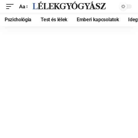
LÉLEKGYÓGYÁSZ
Aa
Pszichológia
Test és lélek
Emberi kapcsolatok
Ide