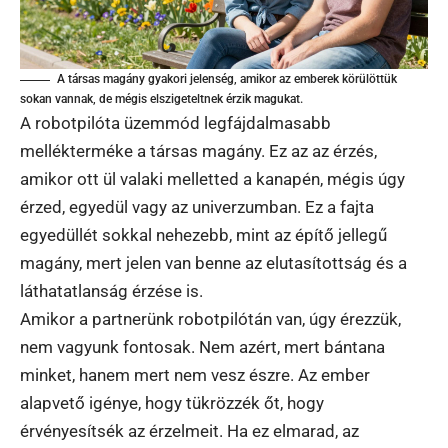
A társas magány gyakori jelenség, amikor az emberek körülöttük
sokan vannak, de mégis elszigeteltnek érzik magukat.
A robotpilóta üzemmód legfájdalmasabb
mellékterméke a társas magány. Ez az az érzés,
amikor ott ül valaki melletted a kanapén, mégis úgy
érzed, egyedül vagy az univerzumban. Ez a fajta
egyedüllét sokkal nehezebb, mint az építő jellegű
magány, mert jelen van benne az elutasítottság és a
láthatatlanság érzése is.
Amikor a partnerünk robotpilótán van, úgy érezzük,
nem vagyunk fontosak. Nem azért, mert bántana
minket, hanem mert nem vesz észre. Az ember
alapvető igénye, hogy tükrözzék őt, hogy
érvényesítsék az érzelmeit. Ha ez elmarad, az