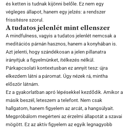
és ketten is tudnak kijönni belőle. Ez nem egy
végleges állapot, hanem egy jelzés: a rendszer
frissítésre szorul.
A tudatos jelenlét mint ellenszer
A mindfulness, vagyis a tudatos jelenlét nemcsak a
meditációs párnán hasznos, hanem a konyhában is.
Azt jelenti, hogy szándékosan a jelen pillanatra
irányítjuk a figyelmünket, ítélkezés nélkül.
Párkapcsolati kontextusban ez annyit tesz: újra
elkezdem látni a páromat. Úgy nézek rá, mintha
először látnám.
Ez a gyakorlatban apró lépésekkel kezdődik. Amikor a
másik beszél, leteszem a telefont. Nem csak
hallgatom, hanem figyelem az arcát, a hangsúlyait.
Megpróbálom megérteni az érzelmi állapotát a szavai
mögött. Ez az aktív figyelem az egyik legnagyobb