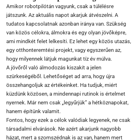
Amikor robotpilótán vagyunk, csak a túlélésre
játszunk. Az aktuális napot akarjuk átvészelni. A
tudatos kapcsolatnak azonban iránya van. Szükség
van közös célokra, álmokra és egy olyan jövőképre,
ami mindkét felet lelkesíti. Ez lehet egy közös utazás,
egy otthonteremtési projekt, vagy egyszerűen az,
hogy milyennek látjuk magunkat tíz év múlva.
A jövőről való álmodozás kiszakít a jelen
szürkeségéből. Lehetőséget ad arra, hogy újra
összehangoljuk az értékeinket. Ha tudjuk, miért
küzdünk közösen, a mindennapi rutinok is értelmet
nyernek. Már nem csak „legyűrjük” a hétköznapokat,
hanem építünk valamit.
Fontos, hogy ezek a célok valódiak legyenek, ne csak
társadalmi elvárások. Ne azért akarjunk nagyobb
házat, mert a szomszédnak is az van, hanem mert