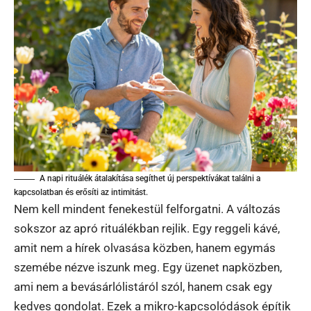
A napi rituálék átalakítása segíthet új perspektívákat találni a
kapcsolatban és erősíti az intimitást.
Nem kell mindent fenekestül felforgatni. A változás
sokszor az apró rituálékban rejlik. Egy reggeli kávé,
amit nem a hírek olvasása közben, hanem egymás
szemébe nézve iszunk meg. Egy üzenet napközben,
ami nem a bevásárlólistáról szól, hanem csak egy
kedves gondolat. Ezek a mikro-kapcsolódások építik