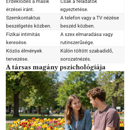
Érdeklődés a másik
Csak a feladatok
érzései iránt.
egyeztetése.
Szemkontaktus
A telefon vagy a TV nézése
beszélgetés közben.
beszéd közben.
Fizikai intimitás
A szex elmaradása vagy
keresése.
rutinszerűsége.
Közös élmények
Külön töltött szabadidő,
tervezése.
sorozatnézés.
A társas magány pszichológiája