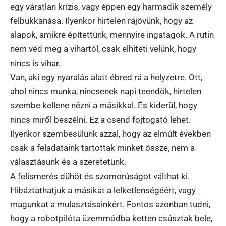
egy váratlan krízis, vagy éppen egy harmadik személy
felbukkanása. Ilyenkor hirtelen rájövünk, hogy az
alapok, amikre építettünk, mennyire ingatagok. A rutin
nem véd meg a vihartól, csak elhiteti velünk, hogy
nincs is vihar.
Van, aki egy nyaralás alatt ébred rá a helyzetre. Ott,
ahol nincs munka, nincsenek napi teendők, hirtelen
szembe kellene nézni a másikkal. És kiderül, hogy
nincs miről beszélni. Ez a csend fojtogató lehet.
Ilyenkor szembesülünk azzal, hogy az elmúlt években
csak a feladataink tartottak minket össze, nem a
választásunk és a szeretetünk.
A felismerés dühöt és szomorúságot válthat ki.
Hibáztathatjuk a másikat a lelketlenségéért, vagy
magunkat a mulasztásainkért. Fontos azonban tudni,
hogy a robotpilóta üzemmódba ketten csúsztak bele,