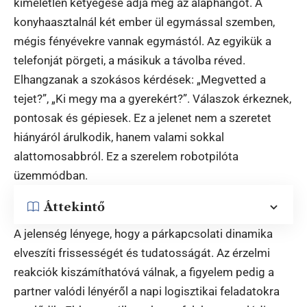
kíméletlen ketyegése adja meg az alaphangot. A
konyhaasztalnál két ember ül egymással szemben,
mégis fényévekre vannak egymástól. Az egyikük a
telefonját pörgeti, a másikuk a távolba réved.
Elhangzanak a szokásos kérdések: „Megvetted a
tejet?”, „Ki megy ma a gyerekért?”. Válaszok érkeznek,
pontosak és gépiesek. Ez a jelenet nem a szeretet
hiányáról árulkodik, hanem valami sokkal
alattomosabbról. Ez a szerelem robotpilóta
üzemmódban.
Áttekintő
A jelenség lényege, hogy a párkapcsolati dinamika
elveszíti frissességét és tudatosságát. Az érzelmi
reakciók kiszámíthatóvá válnak, a figyelem pedig a
partner valódi lényéről a napi logisztikai feladatokra