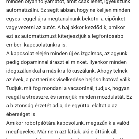
minden olyan folyamatot, amit csak lehet, igyekszünk
automatizálni. Ez segít abban, hogy ne kelljen minden
egyes reggel újra megtanulnunk bekötni a cipőnket
vagy vezetni az autót. A baj akkor kezdődik, amikor
ezt az automatizmust kiterjesztjük a legfontosabb
emberi kapcsolatunkra is.
A kapcsolat elején minden új és izgalmas, az agyunk
pedig dopaminnal áraszt el minket. Ilyenkor minden
idegszálunkkal a másikra fókuszálunk. Ahogy telnek
az évek, a partnerünk viselkedése bejósolhatóvá válik.
Tudjuk, mit fog mondani a vacsoránál, tudjuk, hogyan
reagál a stresszre, és ismerjük minden mozdulatát. Ez
a biztonság érzetét adja, de egyúttal elaltatja az
éberséget is.
Amikor robotpilótára kapcsolunk, megszűnik a valódi
megfigyelés. Már nem azt látjuk, aki előttünk áll,