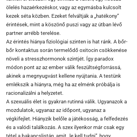
ölelés hazaérkezéskor, vagy az egymásba kulcsolt
kezek séta közben. Ezeket felváltják a „hatékony”
érintések, mint a köszönő puszi vagy az útban lévő
partner arrébb terelése.
Az érintés hiánya fiziológiai szinten is hat ránk. A bőr-
bőr kontaktus során termelődő oxitocin csökkenése
növeli a stresszhormonok szintjét. Így paradox
módon pont az az ember válik feszültségforrássá,
akinek a megnyugvást kellene nyújtania. A testünk
emlékszik a hiányra, még ha az elménk próbálja is
racionalizálni a helyzetet.
A szexuális élet is gyakran rutinná válik. Ugyanazok a
mozdulatok, ugyanaz az időpont, ugyanaz a
végkifejlet. Hiányzik belőle a játékosság, a felfedezés
és a valódi találkozás. A szex ilyenkor már csak egy
tétel a bakancslistán, amit „le kell tudni”, hogy