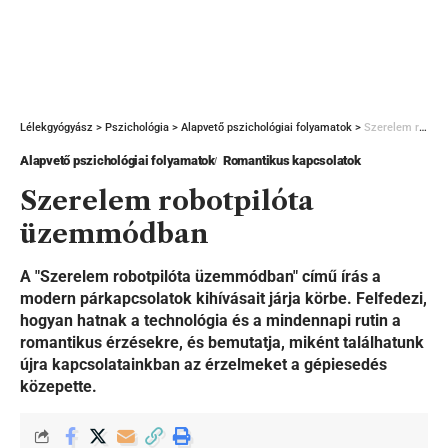
Lélekgyógyász
>
Pszichológia
>
Alapvető pszichológiai folyamatok
>
Szerelem robotpilóta üzemmódban
Alapvető pszichológiai folyamatok
Romantikus kapcsolatok
Szerelem robotpilóta
üzemmódban
A "Szerelem robotpilóta üzemmódban" című írás a
modern párkapcsolatok kihívásait járja körbe. Felfedezi,
hogyan hatnak a technológia és a mindennapi rutin a
romantikus érzésekre, és bemutatja, miként találhatunk
újra kapcsolatainkban az érzelmeket a gépiesedés
közepette.