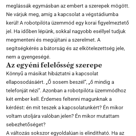
meglássák egymásban az embert a szerepek mögött.
Ne várjuk meg, amíg a kapcsolat a végstádiumba
kerül! A robotpilóta üzemmód egy korai figyelmeztető
jel. Ha időben lépünk, sokkal nagyobb eséllyel tudjuk
megmenteni és megújítani a szerelmet. A
segítségkérés a bátorság és az elkötelezettség jele,
nem a gyengeségé.
Az egyéni felelősség szerepe
Könnyű a másikat hibáztatni a kapcsolat
ellaposodásáért. „Ő sosem beszél”, „ő mindig a
telefonját nézi”. Azonban a robotpilóta üzemmódhoz
két ember kell. Érdemes feltenni magunknak a
kérdést: én mit teszek a kapcsolatunkért? Én mikor
voltam utoljára valóban jelen? Én mikor mutattam
sebezhetőséget?
A változás sokszor egyoldalúan is elindítható. Ha az