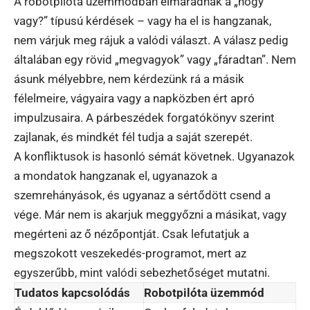
A robotpilóta üzemmódban elmaradnak a „hogy
vagy?” típusú kérdések – vagy ha el is hangzanak,
nem várjuk meg rájuk a valódi választ. A válasz pedig
általában egy rövid „megvagyok” vagy „fáradtan”. Nem
ásunk mélyebbre, nem kérdezünk rá a másik
félelmeire, vágyaira vagy a napközben ért apró
impulzusaira. A párbeszédek forgatókönyv szerint
zajlanak, és mindkét fél tudja a saját szerepét.
A konfliktusok is hasonló sémát követnek. Ugyanazok
a mondatok hangzanak el, ugyanazok a
szemrehányások, és ugyanaz a sértődött csend a
vége. Már nem is akarjuk meggyőzni a másikat, vagy
megérteni az ő nézőpontját. Csak lefutatjuk a
megszokott veszekedés-programot, mert az
egyszerűbb, mint valódi sebezhetőséget mutatni.
Tudatos kapcsolódás
Robotpilóta üzemmód