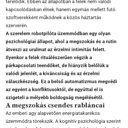
terelődik. Ebben az állapotban a felek nem valódi
kapcsolódásban élnek, hanem egymás mellett futó
szoftverekként működnek a közös háztartás
szerverén.
A szerelem robotpilóta üzemmódban egy olyan
pszichológiai állapot, ahol a megszokás és a rutin
átveszi az uralmat az érzelmi intimitás felett.
Ilyenkor a felek rituálészerűen végzik a
párkapcsolati teendőket, de hiányzik belőlük a
valódi jelenlét, a kíváncsiság és az érzelmi
válaszkészség. Ez a belső automatizmus megvédi
az egyént a konfliktusoktól, de egyúttal el is
szigeteli a mélyebb boldogság megélésétől.
A megszokás csendes rabláncai
Az emberi agy alapvetően energiatakarékos
üzemmódra törekszik. A kognitív pszichológia szerint