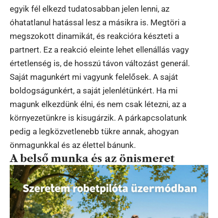
egyik fél elkezd tudatosabban jelen lenni, az
óhatatlanul hatással lesz a másikra is. Megtöri a
megszokott dinamikát, és reakcióra készteti a
partnert. Ez a reakció eleinte lehet ellenállás vagy
értetlenség is, de hosszú távon változást generál.
Saját magunkért mi vagyunk felelősek. A saját
boldogságunkért, a saját jelenlétünkért. Ha mi
magunk elkezdünk élni, és nem csak létezni, az a
környezetünkre is kisugárzik. A párkapcsolatunk
pedig a legközvetlenebb tükre annak, ahogyan
önmagunkkal és az élettel bánunk.
A belső munka és az önismeret