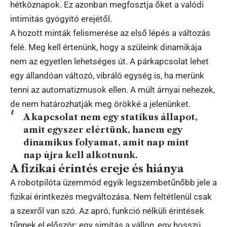
hétköznapok. Ez azonban megfosztja őket a valódi
intimitás gyógyító erejétől.
A hozott minták felismerése az első lépés a változás
felé. Meg kell értenünk, hogy a szüleink dinamikája
nem az egyetlen lehetséges út. A párkapcsolat lehet
egy állandóan változó, vibráló egység is, ha merünk
tenni az automatizmusok ellen. A múlt árnyai nehezek,
de nem határozhatják meg örökké a jelenünket.
A kapcsolat nem egy statikus állapot,
amit egyszer elértünk, hanem egy
dinamikus folyamat, amit nap mint
nap újra kell alkotnunk.
A fizikai érintés ereje és hiánya
A robotpilóta üzemmód egyik legszembetűnőbb jele a
fizikai érintkezés megváltozása. Nem feltétlenül csak
a szexről van szó. Az apró, funkció nélküli érintések
tűnnek el először: egy simítás a vállon, egy hosszú