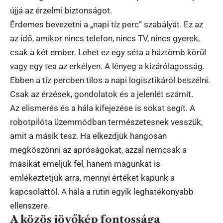
újjá az érzelmi biztonságot.
Érdemes bevezetni a „napi tíz perc” szabályát. Ez az
az idő, amikor nincs telefon, nincs TV, nincs gyerek,
csak a két ember. Lehet ez egy séta a háztömb körül
vagy egy tea az erkélyen. A lényeg a kizárólagosság.
Ebben a tíz percben tilos a napi logisztikáról beszélni.
Csak az érzések, gondolatok és a jelenlét számít.
Az elismerés és a hála kifejezése is sokat segít. A
robotpilóta üzemmódban természetesnek vesszük,
amit a másik tesz. Ha elkezdjük hangosan
megköszönni az apróságokat, azzal nemcsak a
másikat emeljük fel, hanem magunkat is
emlékeztetjük arra, mennyi értéket kapunk a
kapcsolattól. A hála a rutin egyik leghatékonyabb
ellenszere.
A közös jövőkép fontossága