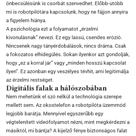
önbecsülésünk is csorbát szenvedhet. Előbb-utóbb
mi is robotpilótára kapcsolunk, hogy ne fájjon annyira
a figyelem hiánya.
A pszichológia ezt a folyamatot „érzelmi
kivonulásnak” nevezi. Ez egy lassú, csendes erózió.
Nincsenek nagy tányérdobálások, nincs dráma. Csak
a fokozatos elhidegülés. Sokan ilyenkor azt gondolják,
hogy „ez a korral jár” vagy „minden hosszú kapcsolat
ilyen”. Ez azonban egy veszélyes tévhit, ami legitimálja
az érzelmi restséget.
Digitális falak a hálószobában
Nem mehetünk el szó nélkül a technológia szerepe
mellett sem. Az okostelefon a robotpilóta üzemmód
legjobb barátja. Mennyivel egyszerűbb egy
végtelenített videófolyamot nézni, mint megkérdezni a
másiktól, mi bántja? A kijelző fénye biztonságos falat