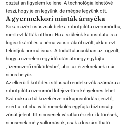
osztatlan figyelem kellene. A technológia lehetővé
teszi, hogy jelen legyünk, de mégse legyünk ott.
A gyermekkori minták árnyéka
Sokan azért csúsznak bele a robotpilóta üzemmódba,
mert ezt látták otthon. Ha a szüleink kapcsolata is a
logisztikáról és a néma vacsorákról szólt, akkor ezt
tekintjük normálisnak. A tudattalanunkban az rögzült,
hogy a szerelem egy idő után átmegy egyfajta
„üzemszerű működésbe”, ahol az érzelmeknek már
nincs helyük.
Az elkerülő kötődési stílussal rendelkezők számára a
robotpilóta üzemmód kifejezetten kényelmes lehet.
Számukra a túl közeli érzelmi kapcsolódás ijesztő,
ezért a rutinba való menekülés egyfajta biztonsági
zónát jelent. Itt nincsenek váratlan érzelmi kitörések,
nincsenek mély vallomások, csak a kiszámítható