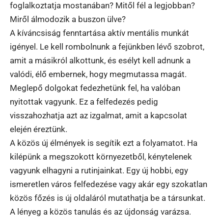
foglalkoztatja mostanában? Mitől fél a legjobban?
Miről álmodozik a buszon ülve?
A kíváncsiság fenntartása aktív mentális munkát
igényel. Le kell rombolnunk a fejünkben lévő szobrot,
amit a másikról alkottunk, és esélyt kell adnunk a
valódi, élő embernek, hogy megmutassa magát.
Meglepő dolgokat fedezhetünk fel, ha valóban
nyitottak vagyunk. Ez a felfedezés pedig
visszahozhatja azt az izgalmat, amit a kapcsolat
elején éreztünk.
A közös új élmények is segítik ezt a folyamatot. Ha
kilépünk a megszokott környezetből, kénytelenek
vagyunk elhagyni a rutinjainkat. Egy új hobbi, egy
ismeretlen város felfedezése vagy akár egy szokatlan
közös főzés is új oldaláról mutathatja be a társunkat.
A lényeg a közös tanulás és az újdonság varázsa.