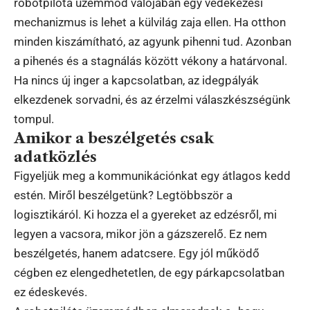
robotpilóta üzemmód valójában egy védekezési
mechanizmus is lehet a külvilág zaja ellen. Ha otthon
minden kiszámítható, az agyunk pihenni tud. Azonban
a pihenés és a stagnálás között vékony a határvonal.
Ha nincs új inger a kapcsolatban, az idegpályák
elkezdenek sorvadni, és az érzelmi válaszkészségünk
tompul.
Amikor a beszélgetés csak
adatközlés
Figyeljük meg a kommunikációnkat egy átlagos kedd
estén. Miről beszélgetünk? Legtöbbször a
logisztikáról. Ki hozza el a gyereket az edzésről, mi
legyen a vacsora, mikor jön a gázszerelő. Ez nem
beszélgetés, hanem adatcsere. Egy jól működő
cégben ez elengedhetetlen, de egy párkapcsolatban
ez édeskevés.