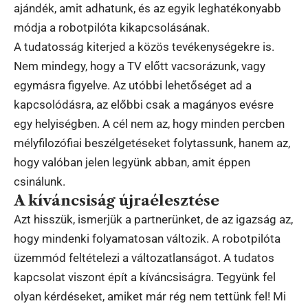
ajándék, amit adhatunk, és az egyik leghatékonyabb
módja a robotpilóta kikapcsolásának.
A tudatosság kiterjed a közös tevékenységekre is.
Nem mindegy, hogy a TV előtt vacsorázunk, vagy
egymásra figyelve. Az utóbbi lehetőséget ad a
kapcsolódásra, az előbbi csak a magányos evésre
egy helyiségben. A cél nem az, hogy minden percben
mélyfilozófiai beszélgetéseket folytassunk, hanem az,
hogy valóban jelen legyünk abban, amit éppen
csinálunk.
A kíváncsiság újraélesztése
Azt hisszük, ismerjük a partnerünket, de az igazság az,
hogy mindenki folyamatosan változik. A robotpilóta
üzemmód feltételezi a változatlanságot. A tudatos
kapcsolat viszont épít a kíváncsiságra. Tegyünk fel
olyan kérdéseket, amiket már rég nem tettünk fel! Mi