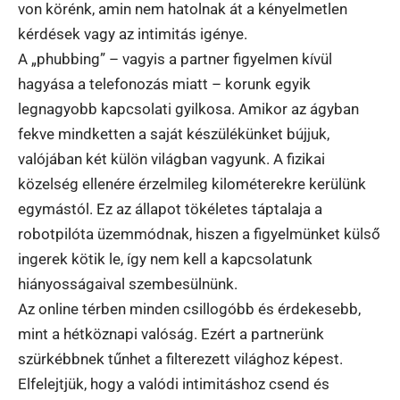
von körénk, amin nem hatolnak át a kényelmetlen
kérdések vagy az intimitás igénye.
A „phubbing” – vagyis a partner figyelmen kívül
hagyása a telefonozás miatt – korunk egyik
legnagyobb kapcsolati gyilkosa. Amikor az ágyban
fekve mindketten a saját készülékünket bújjuk,
valójában két külön világban vagyunk. A fizikai
közelség ellenére érzelmileg kilométerekre kerülünk
egymástól. Ez az állapot tökéletes táptalaja a
robotpilóta üzemmódnak, hiszen a figyelmünket külső
ingerek kötik le, így nem kell a kapcsolatunk
hiányosságaival szembesülnünk.
Az online térben minden csillogóbb és érdekesebb,
mint a hétköznapi valóság. Ezért a partnerünk
szürkébbnek tűnhet a filterezett világhoz képest.
Elfelejtjük, hogy a valódi intimitáshoz csend és