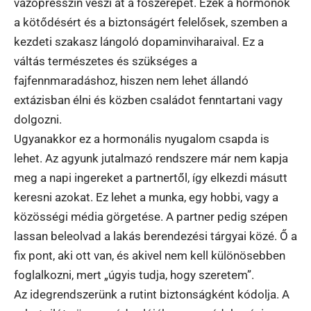
vazopresszin veszi át a főszerepet. Ezek a hormonok
a kötődésért és a biztonságért felelősek, szemben a
kezdeti szakasz lángoló dopaminviharaival. Ez a
váltás természetes és szükséges a
fajfennmaradáshoz, hiszen nem lehet állandó
extázisban élni és közben családot fenntartani vagy
dolgozni.
Ugyanakkor ez a hormonális nyugalom csapda is
lehet. Az agyunk jutalmazó rendszere már nem kapja
meg a napi ingereket a partnertől, így elkezdi másutt
keresni azokat. Ez lehet a munka, egy hobbi, vagy a
közösségi média görgetése. A partner pedig szépen
lassan beleolvad a lakás berendezési tárgyai közé. Ő a
fix pont, aki ott van, és akivel nem kell különösebben
foglalkozni, mert „úgyis tudja, hogy szeretem”.
Az idegrendszerünk a rutint biztonságként kódolja. A