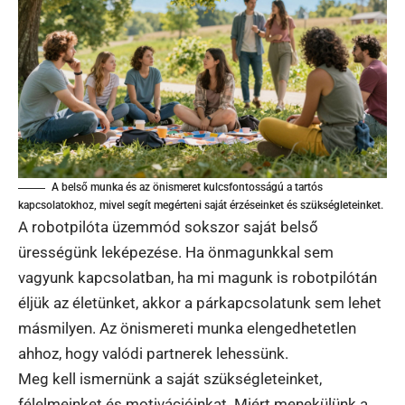
A belső munka és az önismeret kulcsfontosságú a tartós
kapcsolatokhoz, mivel segít megérteni saját érzéseinket és szükségleteinket.
A robotpilóta üzemmód sokszor saját belső
ürességünk leképezése. Ha önmagunkkal sem
vagyunk kapcsolatban, ha mi magunk is robotpilótán
éljük az életünket, akkor a párkapcsolatunk sem lehet
másmilyen. Az önismereti munka elengedhetetlen
ahhoz, hogy valódi partnerek lehessünk.
Meg kell ismernünk a saját szükségleteinket,
félelmeinket és motivációinkat. Miért menekülünk a