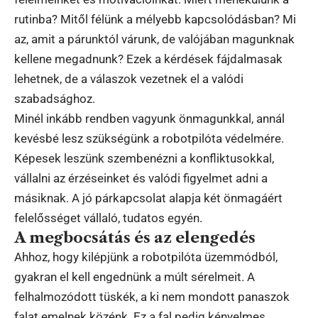
rutinba? Mitől félünk a mélyebb kapcsolódásban? Mi
az, amit a párunktól várunk, de valójában magunknak
kellene megadnunk? Ezek a kérdések fájdalmasak
lehetnek, de a válaszok vezetnek el a valódi
szabadsághoz.
Minél inkább rendben vagyunk önmagunkkal, annál
kevésbé lesz szükségünk a robotpilóta védelmére.
Képesek leszünk szembenézni a konfliktusokkal,
vállalni az érzéseinket és valódi figyelmet adni a
másiknak. A jó párkapcsolat alapja két önmagáért
felelősséget vállaló, tudatos egyén.
A megbocsátás és az elengedés
Ahhoz, hogy kilépjünk a robotpilóta üzemmódból,
gyakran el kell engednünk a múlt sérelmeit. A
felhalmozódott tüskék, a ki nem mondott panaszok
falat emelnek közénk. Ez a fal pedig kényelmes