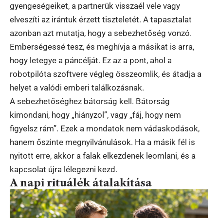
gyengeségeiket, a partnerük visszaél vele vagy
elveszíti az irántuk érzett tiszteletét. A tapasztalat
azonban azt mutatja, hogy a sebezhetőség vonzó.
Emberségessé tesz, és meghívja a másikat is arra,
hogy letegye a páncélját. Ez az a pont, ahol a
robotpilóta szoftvere végleg összeomlik, és átadja a
helyet a valódi emberi találkozásnak.
A sebezhetőséghez bátorság kell. Bátorság
kimondani, hogy „hiányzol”, vagy „fáj, hogy nem
figyelsz rám”. Ezek a mondatok nem vádaskodások,
hanem őszinte megnyilvánulások. Ha a másik fél is
nyitott erre, akkor a falak elkezdenek leomlani, és a
kapcsolat újra lélegezni kezd.
A napi rituálék átalakítása