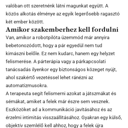
valóban ott szeretnénk látni magunkat együtt. A
közös alkotás élménye az egyik legerősebb ragasztó
két ember között.
Amikor szakemberhez kell fordulni
Van, amikor a robotpilóta üzemmód már annyira
bebetonozódott, hogy a pár egyedül nem tud
kimászni belőle. Ez nem kudarc, hanem egy helyzet
felismerése. A párterápia vagy a párkapcsolati
tanácsadás ilyenkor egy biztonságos közeget nyújt,
ahol szakértő vezetéssel lehet ránézni az
automatizmusokra.
A terapeuta segít felismerni azokat a játszmákat és
sémákat, amiket a felek már észre sem vesznek.
Eszközöket ad a kommunikáció javításához és az
érzelmi intimitás visszaállításához. Gyakran egy külső,
objektív szemlélő kell ahhoz, hogy a felek újra