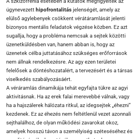
A szkizofrénia esetében a kutatók megfigyelték az
úgynevezett
hipofrontalitás
jelenségét, amely az
elülső agylebenyek csökkent vérátáramlását jelenti
bizonyos mentális feladatok végzése közben. Ez azt
sugallja, hogy a probléma nemcsak a sejtek közötti
üzenetküldésben van, hanem abban is, hogy az
üzenetek célba juttatásához szükséges erőforrások
nem állnak rendelkezésre. Az agy ezen területei
felelősek a döntéshozatalért, a tervezésért és a társas
viselkedés szabályozásáért.
A véráramlás dinamikája tehát egyfajta tükre az agyi
aktivitásnak. Ha az erek falai merevebbé válnak, vagy
ha a hajszálerek hálózata ritkul, az idegsejtek „éhezni”
kezdenek. Ez az éhezés nem feltétlenül vezet azonnali
sejthalálhoz, de olyan működési zavarokat okoz,
amelyek hosszú távon a személyiség széteséséhez és