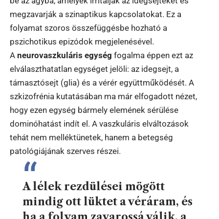
be az agyba, amelyek irritálják az idegsejteket és
megzavarják a szinaptikus kapcsolatokat. Ez a
folyamat szoros összefüggésbe hozható a
pszichotikus epizódok megjelenésével.
A
neurovaszkuláris egység
fogalma éppen ezt az
elválaszthatatlan egységet jelöli: az idegsejt, a
támasztósejt (glia) és a vérér együttműködését. A
szkizofrénia kutatásában ma már elfogadott nézet,
hogy ezen egység bármely elemének sérülése
dominóhatást indít el. A vaszkuláris elváltozások
tehát nem melléktünetek, hanem a betegség
patológiájának szerves részei.
A lélek rezdülései mögött
mindig ott lüktet a véráram, és
ha a folyam zavarossá válik, a