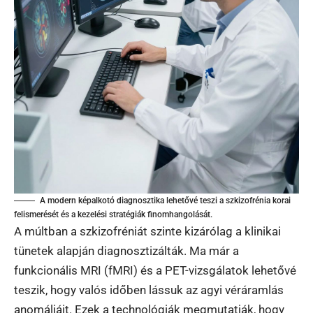
A modern képalkotó diagnosztika lehetővé teszi a szkizofrénia korai
felismerését és a kezelési stratégiák finomhangolását.
A múltban a szkizofréniát szinte kizárólag a klinikai
tünetek alapján diagnosztizálták. Ma már a
funkcionális MRI (fMRI) és a PET-vizsgálatok lehetővé
teszik, hogy valós időben lássuk az agyi véráramlás
anomáliáit. Ezek a technológiák megmutatják, hogy