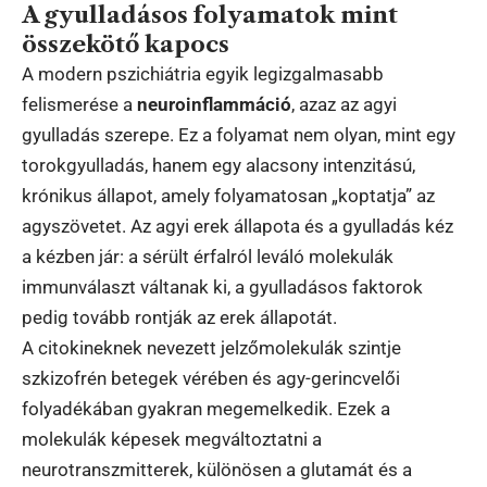
A gyulladásos folyamatok mint
összekötő kapocs
A modern pszichiátria egyik legizgalmasabb
felismerése a
neuroinflammáció
, azaz az agyi
gyulladás szerepe. Ez a folyamat nem olyan, mint egy
torokgyulladás, hanem egy alacsony intenzitású,
krónikus állapot, amely folyamatosan „koptatja” az
agyszövetet. Az agyi erek állapota és a gyulladás kéz
a kézben jár: a sérült érfalról leváló molekulák
immunválaszt váltanak ki, a gyulladásos faktorok
pedig tovább rontják az erek állapotát.
A citokineknek nevezett jelzőmolekulák szintje
szkizofrén betegek vérében és agy-gerincvelői
folyadékában gyakran megemelkedik. Ezek a
molekulák képesek megváltoztatni a
neurotranszmitterek, különösen a glutamát és a