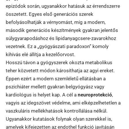
epizódok során, ugyanakkor hatásuk az érrendszerre
összetett. Egyes első generációs szerek
befolyásolhatják a vérnyomást, míg a modern,
második generációs készítmények gyakran jelentős
súlygyarapodáshoz és lipidanyagcsere-zavarokhoz
vezetnek. Ez a „gyógyászati paradoxon” komoly
kihívás elé állítja a kezelőorvost.
Hosszú távon a gyógyszerek okozta metabolikus
teher közvetett módon károsíthatja az agyi ereket.
Éppen ezért a modern szemléletű ellátásban a
pszichiáter mellett gyakran belgyógyász vagy
kardiológus is helyet kap. A cél a
neuroprotekció
,
vagyis az idegszövet védelme, ami elképzelhetetlen a
vaszkuláris mellékhatások kontrollálása nélkül.
Ugyanakkor kutatások folynak olyan szerekkel is,
amelyek kifejezetten az endothel funkció javításán