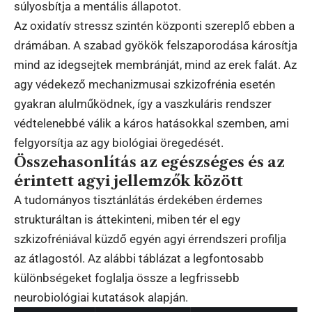
súlyosbítja a mentális állapotot.
Az oxidatív stressz szintén központi szereplő ebben a
drámában. A szabad gyökök felszaporodása károsítja
mind az idegsejtek membránját, mind az erek falát. Az
agy védekező mechanizmusai szkizofrénia esetén
gyakran alulműködnek, így a vaszkuláris rendszer
védtelenebbé válik a káros hatásokkal szemben, ami
felgyorsítja az agy biológiai öregedését.
Összehasonlítás az egészséges és az
érintett agyi jellemzők között
A tudományos tisztánlátás érdekében érdemes
strukturáltan is áttekinteni, miben tér el egy
szkizofréniával küzdő egyén agyi érrendszeri profilja
az átlagostól. Az alábbi táblázat a legfontosabb
különbségeket foglalja össze a legfrissebb
neurobiológiai kutatások alapján.