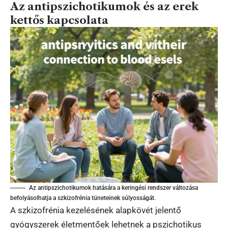
Az antipszichotikumok és az erek
kettős kapcsolata
Az antipszichotikumok hatására a keringési rendszer változása
befolyásolhatja a szkizofrénia tüneteinek súlyosságát.
A szkizofrénia kezelésének alapkövét jelentő
gyógyszerek életmentőek lehetnek a pszichotikus