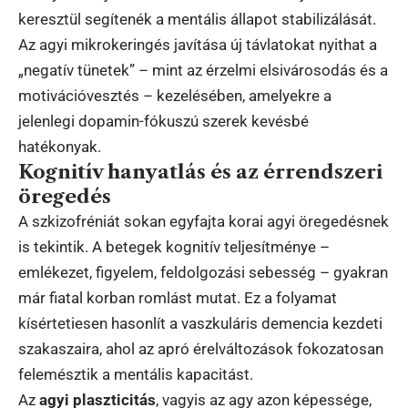
keresztül segítenék a mentális állapot stabilizálását.
Az agyi mikrokeringés javítása új távlatokat nyithat a
„negatív tünetek” – mint az érzelmi elsivárosodás és a
motivációvesztés – kezelésében, amelyekre a
jelenlegi dopamin-fókuszú szerek kevésbé
hatékonyak.
Kognitív hanyatlás és az érrendszeri
öregedés
A szkizofréniát sokan egyfajta korai agyi öregedésnek
is tekintik. A betegek kognitív teljesítménye –
emlékezet, figyelem, feldolgozási sebesség – gyakran
már fiatal korban romlást mutat. Ez a folyamat
kísértetiesen hasonlít a vaszkuláris demencia kezdeti
szakaszaira, ahol az apró érelváltozások fokozatosan
felemésztik a mentális kapacitást.
Az
agyi plaszticitás
, vagyis az agy azon képessége,