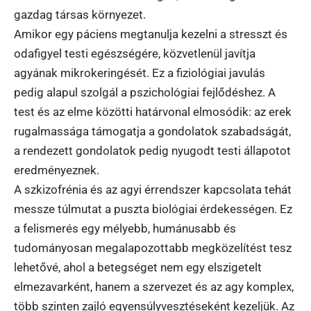
gazdag társas környezet.
Amikor egy páciens megtanulja kezelni a stresszt és
odafigyel testi egészségére, közvetlenül javítja
agyának mikrokeringését. Ez a fiziológiai javulás
pedig alapul szolgál a pszichológiai fejlődéshez. A
test és az elme közötti határvonal elmosódik: az erek
rugalmassága támogatja a gondolatok szabadságát,
a rendezett gondolatok pedig nyugodt testi állapotot
eredményeznek.
A szkizofrénia és az agyi érrendszer kapcsolata tehát
messze túlmutat a puszta biológiai érdekességen. Ez
a felismerés egy mélyebb, humánusabb és
tudományosan megalapozottabb megközelítést tesz
lehetővé, ahol a betegséget nem egy elszigetelt
elmezavarként, hanem a szervezet és az agy komplex,
több szinten zajló egyensúlyvesztéseként kezeljük. Az