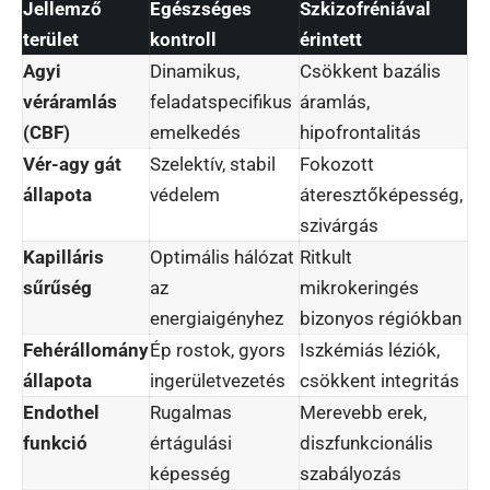
Jellemző
Egészséges
Szkizofréniával
terület
kontroll
érintett
Agyi
Dinamikus,
Csökkent bazális
véráramlás
feladatspecifikus
áramlás,
(CBF)
emelkedés
hipofrontalitás
Vér-agy gát
Szelektív, stabil
Fokozott
állapota
védelem
áteresztőképesség,
szivárgás
Kapilláris
Optimális hálózat
Ritkult
sűrűség
az
mikrokeringés
energiaigényhez
bizonyos régiókban
Fehérállomány
Ép rostok, gyors
Iszkémiás léziók,
állapota
ingerületvezetés
csökkent integritás
Endothel
Rugalmas
Merevebb erek,
funkció
értágulási
diszfunkcionális
képesség
szabályozás