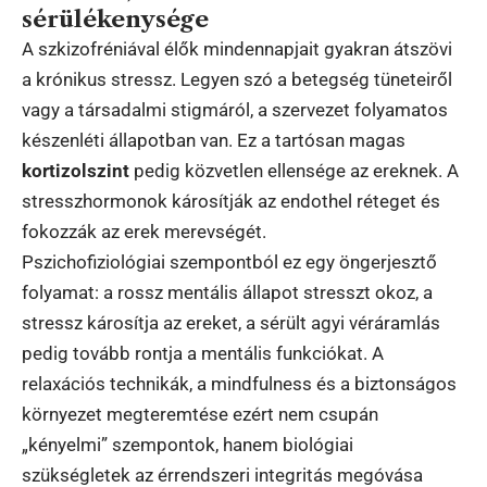
sérülékenysége
A szkizofréniával élők mindennapjait gyakran átszövi
a krónikus stressz. Legyen szó a betegség tüneteiről
vagy a társadalmi stigmáról, a szervezet folyamatos
készenléti állapotban van. Ez a tartósan magas
kortizolszint
pedig közvetlen ellensége az ereknek. A
stresszhormonok károsítják az endothel réteget és
fokozzák az erek merevségét.
Pszichofiziológiai szempontból ez egy öngerjesztő
folyamat: a rossz mentális állapot stresszt okoz, a
stressz károsítja az ereket, a sérült agyi véráramlás
pedig tovább rontja a mentális funkciókat. A
relaxációs technikák, a mindfulness és a biztonságos
környezet megteremtése ezért nem csupán
„kényelmi” szempontok, hanem biológiai
szükségletek az érrendszeri integritás megóvása