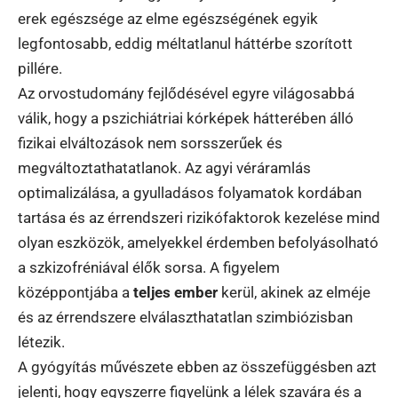
erek egészsége az elme egészségének egyik
legfontosabb, eddig méltatlanul háttérbe szorított
pillére.
Az orvostudomány fejlődésével egyre világosabbá
válik, hogy a pszichiátriai kórképek hátterében álló
fizikai elváltozások nem sorsszerűek és
megváltoztathatatlanok. Az agyi véráramlás
optimalizálása, a gyulladásos folyamatok kordában
tartása és az érrendszeri rizikófaktorok kezelése mind
olyan eszközök, amelyekkel érdemben befolyásolható
a szkizofréniával élők sorsa. A figyelem
középpontjába a
teljes ember
kerül, akinek az elméje
és az érrendszere elválaszthatatlan szimbiózisban
létezik.
A gyógyítás művészete ebben az összefüggésben azt
jelenti, hogy egyszerre figyelünk a lélek szavára és a