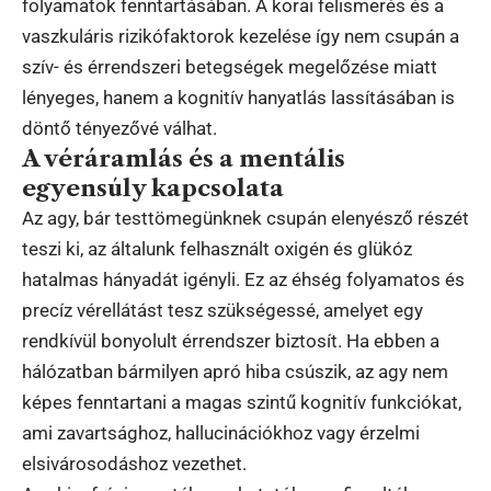
folyamatok fenntartásában. A korai felismerés és a
vaszkuláris rizikófaktorok kezelése így nem csupán a
szív- és érrendszeri betegségek megelőzése miatt
lényeges, hanem a kognitív hanyatlás lassításában is
döntő tényezővé válhat.
A véráramlás és a mentális
egyensúly kapcsolata
Az agy, bár testtömegünknek csupán elenyésző részét
teszi ki, az általunk felhasznált oxigén és glükóz
hatalmas hányadát igényli. Ez az éhség folyamatos és
precíz vérellátást tesz szükségessé, amelyet egy
rendkívül bonyolult érrendszer biztosít. Ha ebben a
hálózatban bármilyen apró hiba csúszik, az agy nem
képes fenntartani a magas szintű kognitív funkciókat,
ami zavartsághoz, hallucinációkhoz vagy érzelmi
elsivárosodáshoz vezethet.