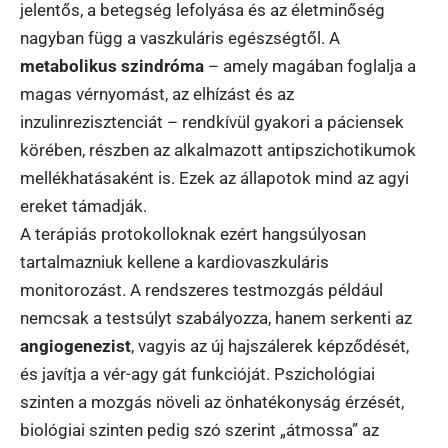
jelentős, a betegség lefolyása és az életminőség
nagyban függ a vaszkuláris egészségtől. A
metabolikus szindróma
– amely magában foglalja a
magas vérnyomást, az elhízást és az
inzulinrezisztenciát – rendkívül gyakori a páciensek
körében, részben az alkalmazott antipszichotikumok
mellékhatásaként is. Ezek az állapotok mind az agyi
ereket támadják.
A terápiás protokolloknak ezért hangsúlyosan
tartalmazniuk kellene a kardiovaszkuláris
monitorozást. A rendszeres testmozgás például
nemcsak a testsúlyt szabályozza, hanem serkenti az
angiogenezist
, vagyis az új hajszálerek képződését,
és javítja a vér-agy gát funkcióját. Pszichológiai
szinten a mozgás növeli az önhatékonyság érzését,
biológiai szinten pedig szó szerint „átmossa” az