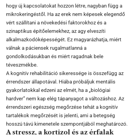
hogy új kapcsolatokat hozzon létre, nagyban függ a
mikrokeringéstől. Ha az erek nem képesek elegendő
vért szállítani a növekedési faktorokhoz és a
szinaptikus építőelemekhez, az agy elveszíti
alkalmazkodóképességét. Ez magyarázhatja, miért
válnak a páciensek rugalmatlanná a
gondolkodásukban és miért ragadnak bele
téveszmékbe.
A kognitív rehabilitáció sikeressége is összefügg az
érrendszer állapotával. Hiába próbáljuk mentális
gyakorlatokkal edzeni az elmét, ha a „biológiai
hardver” nem kap elég tápanyagot a változáshoz. Az
érrendszeri egészség megőrzése tehát a kognitív
tartalékok megőrzését is jelenti, ami a betegség
hosszú távú kimenetele szempontjából meghatározó.
A stressz, a kortizol és az érfalak