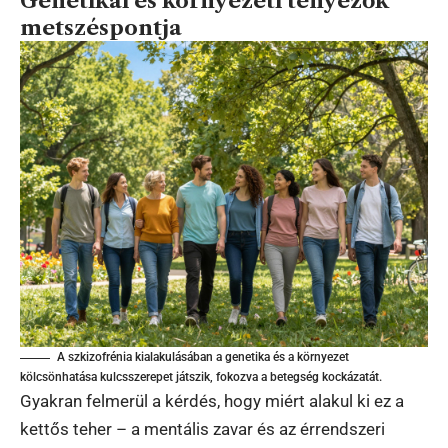
Genetikai és környezeti tényezők
metszéspontja
A szkizofrénia kialakulásában a genetika és a környezet
kölcsönhatása kulcsszerepet játszik, fokozva a betegség kockázatát.
Gyakran felmerül a kérdés, hogy miért alakul ki ez a
kettős teher – a mentális zavar és az érrendszeri