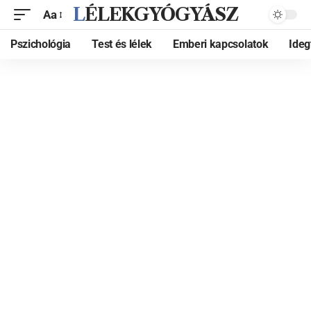
LÉLEKGYÓGYÁSZ
Aa
Pszichológia
Test és lélek
Emberi kapcsolatok
Ide