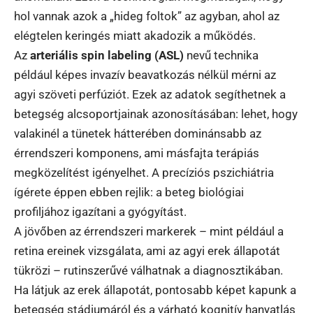
hol vannak azok a „hideg foltok” az agyban, ahol az
elégtelen keringés miatt akadozik a működés.
Az
arteriális spin labeling (ASL)
nevű technika
például képes invazív beavatkozás nélkül mérni az
agyi szöveti perfúziót. Ezek az adatok segíthetnek a
betegség alcsoportjainak azonosításában: lehet, hogy
valakinél a tünetek hátterében dominánsabb az
érrendszeri komponens, ami másfajta terápiás
megközelítést igényelhet. A precíziós pszichiátria
ígérete éppen ebben rejlik: a beteg biológiai
profiljához igazítani a gyógyítást.
A jövőben az érrendszeri markerek – mint például a
retina ereinek vizsgálata, ami az agyi erek állapotát
tükrözi – rutinszerűvé válhatnak a diagnosztikában.
Ha látjuk az erek állapotát, pontosabb képet kapunk a
betegség stádiumáról és a várható kognitív hanyatlás