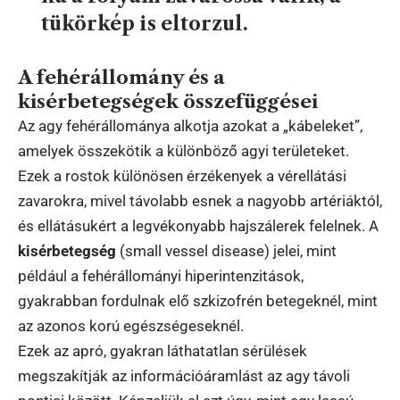
tükörkép is eltorzul.
A fehérállomány és a
kisérbetegségek összefüggései
Az agy fehérállománya alkotja azokat a „kábeleket”,
amelyek összekötik a különböző agyi területeket.
Ezek a rostok különösen érzékenyek a vérellátási
zavarokra, mivel távolabb esnek a nagyobb artériáktól,
és ellátásukért a legvékonyabb hajszálerek felelnek. A
kisérbetegség
(small vessel disease) jelei, mint
például a fehérállományi hiperintenzitások,
gyakrabban fordulnak elő szkizofrén betegeknél, mint
az azonos korú egészségeseknél.
Ezek az apró, gyakran láthatatlan sérülések
megszakítják az információáramlást az agy távoli