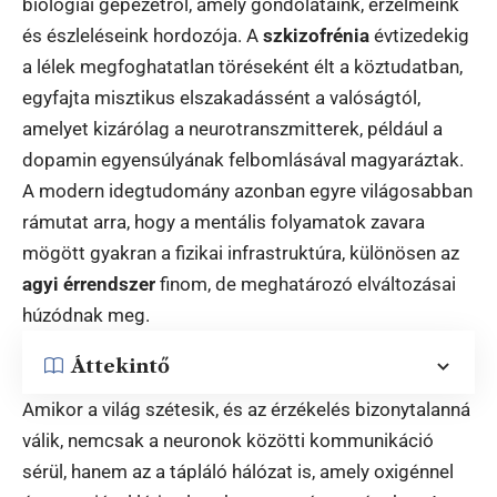
biológiai gépezetről, amely gondolataink, érzelmeink
és észleléseink hordozója. A
szkizofrénia
évtizedekig
a lélek megfoghatatlan töréseként élt a köztudatban,
egyfajta misztikus elszakadássént a valóságtól,
amelyet kizárólag a neurotranszmitterek, például a
dopamin egyensúlyának felbomlásával magyaráztak.
A modern idegtudomány azonban egyre világosabban
rámutat arra, hogy a mentális folyamatok zavara
mögött gyakran a fizikai infrastruktúra, különösen az
agyi érrendszer
finom, de meghatározó elváltozásai
húzódnak meg.
Áttekintő
Amikor a világ szétesik, és az érzékelés bizonytalanná
válik, nemcsak a neuronok közötti kommunikáció
sérül, hanem az a tápláló hálózat is, amely oxigénnel