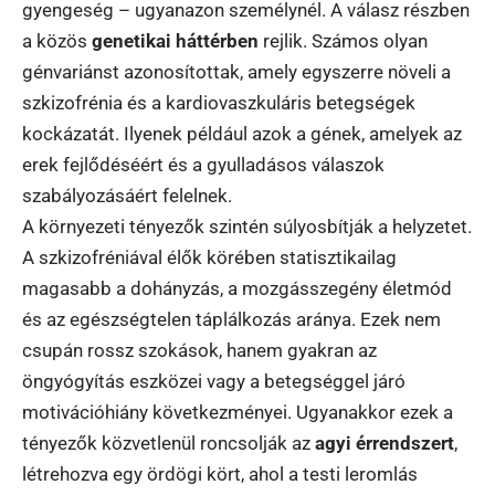
gyengeség – ugyanazon személynél. A válasz részben
a közös
genetikai háttérben
rejlik. Számos olyan
génvariánst azonosítottak, amely egyszerre növeli a
szkizofrénia és a kardiovaszkuláris betegségek
kockázatát. Ilyenek például azok a gének, amelyek az
erek fejlődéséért és a gyulladásos válaszok
szabályozásáért felelnek.
A környezeti tényezők szintén súlyosbítják a helyzetet.
A szkizofréniával élők körében statisztikailag
magasabb a dohányzás, a mozgásszegény életmód
és az egészségtelen táplálkozás aránya. Ezek nem
csupán rossz szokások, hanem gyakran az
öngyógyítás eszközei vagy a betegséggel járó
motivációhiány következményei. Ugyanakkor ezek a
tényezők közvetlenül roncsolják az
agyi érrendszert
,
létrehozva egy ördögi kört, ahol a testi leromlás