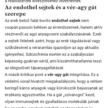
a realitásérzék elvesztéséhez vezethetnek.
Az endothel sejtek és a vér-agy gát
szerepe
Az erek belső falát borító
endothel sejtek
nem
csupán passzív bélései az érrendszernek, hanem aktív
résztvevői az agyi anyagcsere szabályozásának. Ezek
a sejtek felelnek azért, hogy az erek tágulásával vagy
szűkülésével a véráramlás igazodjon az agy aktuális
igényeihez. Szkizofrénia esetén ez a szabályozási
képesség gyakran sérül, ami kiszámíthatatlanná teszi
az idegszövet tápanyagellátását.
A másik kritikus pont a
vér-agy gát
integritása. Ez a
védelmi vonal hivatott megakadályozni, hogy a vérben
keringő káros anyagok vagy kórokozók bejussanak az
érzékeny agyszövetbe. Ha a gát „szivárogni” kezd,
olyan immunsejtek és gyulladásos molekulák jutnak