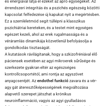
és energiával látja el ezeket az apró egységeket. Az
érrendszeri integritás és a pszichés egészség közötti
kapcsolat felfedezése új kapukat nyit a megértésben.
Ez a szemléletmód segít túllépni a klasszikus
pszichiátriai kereteken, és a testet mint egységes
egészet kezeli, ahol az erek rugalmassága és a
véráramlás dinamikája közvetlenül befolyásolja a
gondolkodás tisztaságát.
A kutatások rávilágítanak, hogy a szkizofréniával élő
páciensek esetében az agyi mikroerek sűrűsége és
szerkezete gyakran eltér az egészséges
kontrollcsoportétól, ami rontja az agyszövet
anyagcseréjét. Az
endothel funkció
zavara és a vér-
agy gát áteresztőképességének megváltozása
alapvető szerepet játszhat a krónikus
neuroinflammáció, vagyis az agyi gyulladásos