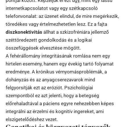
pontjai között. Képzeljük el ezt úgy, mint egy lassú
internetkapcsolatot vagy egy szétkapcsoló
telefonvonalat: az üzenet elindul, de mire megérkezik,
töredékes vagy értelmezhetetlen lesz. Ez a fajta
diszkonektivitás
állhat a szkizofréniára jellemző
széttöredezett gondolkodás és a logikai
összefüggések elvesztése mögött.
A fehérállomány integritásának romlása nem egy
hirtelen esemény, hanem egy évekig tartó folyamat
eredménye. A krónikus vérnyomásproblémák, a
dohányzás és az anyagcserezavarok mind
felgyorsítják ezt az eróziót. Pszichológiai
szempontból ez azt jelenti, hogy a betegség
előrehaladtával a páciens egyre nehezebben képes
integrálni az érzelmi és kognitív ingereket, ami
elszigetelődéshez vezet.