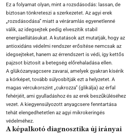
Ez a folyamat olyan, mint a rozsdásodás: lassan, de
biztosan tönkreteszi a szerkezetet. Az agyi erek
„rozsdásodása” miatt a véráramlás egyenetlenné
válik, az idegsejtek pedig elveszítik stabil
energiaellátásukat. A kutatások azt mutatják, hogy az
antioxidáns védelmi rendszer erősítése nemcsak az
idegsejteket, hanem az érrendszert is védi, így kettős
pajzsot biztosít a betegség előrehaladása ellen.
A glükózanyagcsere zavarai, amelyek gyakran kísérik
a kórképet, tovább súlyosbítják ezt a helyzetet. A
magas vércukorszint „cukrozza” (glikálja) az érfal
fehérjéit, ami gyulladáshoz és az erek beszűküléséhez
vezet. A kiegyensúlyozott anyagcsere fenntartása
tehát elengedhetetlen az agyi mikrokeringés
védelméhez.
A képalkotó diagnosztika új irányai