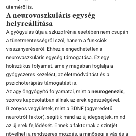
üteméről is.
A neurovaszkuláris egység
helyreállítása
A gyógyulás útja a szkizofrénia esetében nem csupán
a tünetmentességről szól, hanem a funkciók
visszanyeréséről. Ehhez elengedhetetlen a
neurovaszkuláris egység támogatása. Ez egy
holisztikus folyamat, amely magában foglalja a
gyógyszeres kezelést, az életmódváltást és a
pszichoterápiás támogatást is.
Az agy öngyógyító folyamatai, mint a
neurogenezis
,
szoros kapcsolatban állnak az erek egészségével.
Bizonyos vegyületek, mint a BDNF (agyeredetű
neurotróf faktor), segítik mind az új idegsejtek, mind
az új erek fejlődését. Ennek a faktornak a szintjét
növelheti a rendszeres mozgás, a minőségi alvás és a