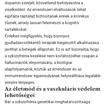
dopamin szintjét, közvetlenül befolyásolva a
viselkedést. Az érrendszeri elváltozások tehát
egyfajta táptalajt biztosítanak ennek a krónikus
tűznek, amely lassan felemészti a kognitív
tartalékokat.
Érdekes megfigyelés, hogy bizonyos
gyulladáscsökkentő terápiák kiegészítő alkalmazása
javíthat a betegek állapotán. Ez is azt bizonyítja, hogy
a szkizofrénia kezelése nem korlátozódhat csupán a
hallucinációk elnyomására; a biológiai
alapfolyamatok, köztük az érrendszer és az
immunrendszer egyensúlyának helyreállítása legalább
ennyire lényeges.
Az életmód és a vaszkuláris védelem
lehetőségei
Bár a szkizofrénia genetikai meghatározottsága