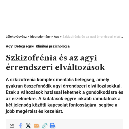
Lélekgyógyász
>
Idegtudomány
>
Agy
>
Szkizofrénia és az agyi érrendszeri elváltozások
Agy
Betegségek
Klinikai pszichológia
Szkizofrénia és az agyi
érrendszeri elváltozások
A szkizofrénia komplex mentális betegség, amely
gyakran összefonódik agyi érrendszeri elváltozásokkal.
Ezek a változások hatással lehetnek a gondolkodásra és
az érzelmekre. A kutatások egyre inkább rámutatnak a
két jelenség közötti kapcsolat fontosságára, segítve a
jobb megértést és kezelést.