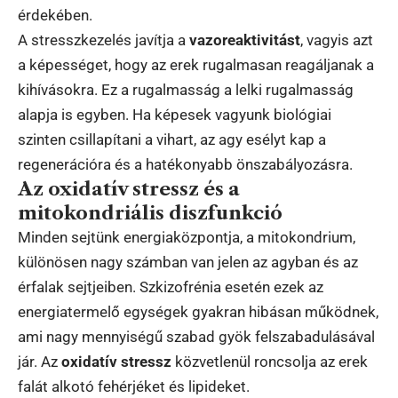
érdekében.
A stresszkezelés javítja a
vazoreaktivitást
, vagyis azt
a képességet, hogy az erek rugalmasan reagáljanak a
kihívásokra. Ez a rugalmasság a lelki rugalmasság
alapja is egyben. Ha képesek vagyunk biológiai
szinten csillapítani a vihart, az agy esélyt kap a
regenerációra és a hatékonyabb önszabályozásra.
Az oxidatív stressz és a
mitokondriális diszfunkció
Minden sejtünk energiaközpontja, a mitokondrium,
különösen nagy számban van jelen az agyban és az
érfalak sejtjeiben. Szkizofrénia esetén ezek az
energiatermelő egységek gyakran hibásan működnek,
ami nagy mennyiségű szabad gyök felszabadulásával
jár. Az
oxidatív stressz
közvetlenül roncsolja az erek
falát alkotó fehérjéket és lipideket.