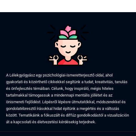
A Lélekgyógyász egy pszichológiai-ismeretterjesztő oldal, ahol
gyakorlati és közérthető cikkekkel segítünk a tudat, kreativitás, tanulás
és önfejlesztés témáiban. Célunk, hogy inspiráló, mégis hiteles
tartalmakkal támogassuk a mindennapi mentális jóllétet és az
önismereti fejlődést. Lépésről lépésre útmutatókkal, módszerekkel és
gondolatébresztő írásokkal hidat építünk a megértés és a változás
között. Tematikáink a fókuszált és diffúz gondolkodástól a vizualizáción
át a kapcsolati és életvezetési kérdésekig terjednek.