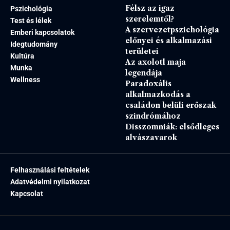
Félsz az igaz
Pszichológia
szerelemtől?
Test és lélek
A szervezetpszichológia
Emberi kapcsolatok
előnyei és alkalmazási
Idegtudomány
területei
Kultúra
Az axolotl maja
Munka
legendája
Wellness
Paradoxális
alkalmazkodás a
családon belüli erőszak
szindrómához
Disszomniák: elsődleges
alvászavarok
Felhasználási feltételek
Adatvédelmi nyilatkozat
Kapcsolat