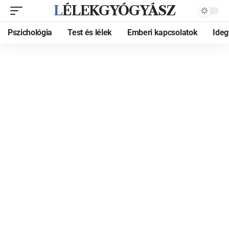
LÉLEKGYÓGYÁSZ
Pszichológia
Test és lélek
Emberi kapcsolatok
Ide