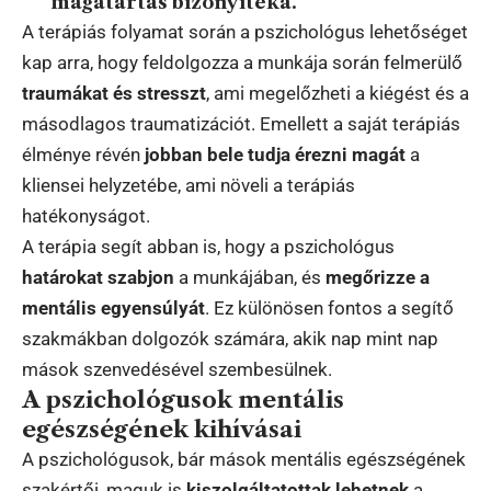
magatartás bizonyítéka.
A terápiás folyamat során a pszichológus lehetőséget
kap arra, hogy feldolgozza a munkája során felmerülő
traumákat és stresszt
, ami megelőzheti a kiégést és a
másodlagos traumatizációt. Emellett a saját terápiás
élménye révén
jobban bele tudja érezni magát
a
kliensei helyzetébe, ami növeli a terápiás
hatékonyságot.
A terápia segít abban is, hogy a pszichológus
határokat szabjon
a munkájában, és
megőrizze a
mentális egyensúlyát
. Ez különösen fontos a segítő
szakmákban dolgozók számára, akik nap mint nap
mások szenvedésével szembesülnek.
A pszichológusok mentális
egészségének kihívásai
A pszichológusok, bár mások mentális egészségének
szakértői, maguk is
kiszolgáltatottak lehetnek
a