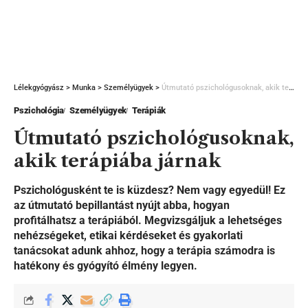
Lélekgyógyász
>
Munka
>
Személyügyek
>
Útmutató pszichológusoknak, akik terápiába járnak
Pszichológia
Személyügyek
Terápiák
Útmutató pszichológusoknak,
akik terápiába járnak
Pszichológusként te is küzdesz? Nem vagy egyedül! Ez
az útmutató bepillantást nyújt abba, hogyan
profitálhatsz a terápiából. Megvizsgáljuk a lehetséges
nehézségeket, etikai kérdéseket és gyakorlati
tanácsokat adunk ahhoz, hogy a terápia számodra is
hatékony és gyógyító élmény legyen.