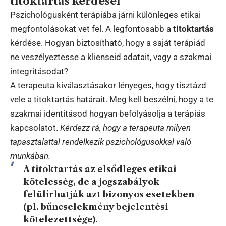
titoktartás kérdései
Pszichológusként terápiába járni különleges etikai
megfontolásokat vet fel. A legfontosabb a
titoktartás
kérdése. Hogyan biztosítható, hogy a saját terápiád
ne veszélyeztesse a klienseid adatait, vagy a szakmai
integritásodat?
A terapeuta kiválasztásakor lényeges, hogy tisztázd
vele a titoktartás határait. Meg kell beszélni, hogy a te
szakmai identitásod hogyan befolyásolja a terápiás
kapcsolatot.
Kérdezz rá, hogy a terapeuta milyen
tapasztalattal rendelkezik pszichológusokkal való
munkában.
A titoktartás az elsődleges etikai
kötelesség, de a jogszabályok
felülírhatják azt bizonyos esetekben
(pl. bűncselekmény bejelentési
kötelezettsége).