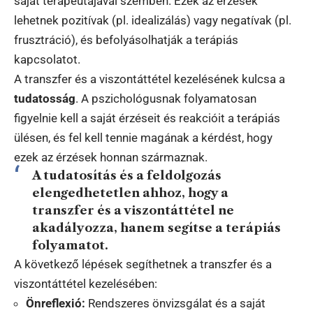
saját terapeutájával szemben. Ezek az érzések
lehetnek pozitívak (pl. idealizálás) vagy negatívak (pl.
frusztráció), és befolyásolhatják a terápiás
kapcsolatot.
A transzfer és a viszontáttétel kezelésének kulcsa a
tudatosság
. A pszichológusnak folyamatosan
figyelnie kell a saját érzéseit és reakcióit a terápiás
ülésen, és fel kell tennie magának a kérdést, hogy
ezek az érzések honnan származnak.
A tudatosítás és a feldolgozás
elengedhetetlen ahhoz, hogy a
transzfer és a viszontáttétel ne
akadályozza, hanem segítse a terápiás
folyamatot.
A következő lépések segíthetnek a transzfer és a
viszontáttétel kezelésében:
Önreflexió:
Rendszeres önvizsgálat és a saját