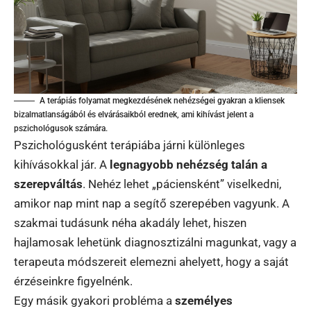
A terápiás folyamat megkezdésének nehézségei gyakran a kliensek
bizalmatlanságából és elvárásaikból erednek, ami kihívást jelent a
pszichológusok számára.
Pszichológusként terápiába járni különleges
kihívásokkal jár. A
legnagyobb nehézség talán a
szerepváltás
. Nehéz lehet „páciensként” viselkedni,
amikor nap mint nap a segítő szerepében vagyunk. A
szakmai tudásunk néha akadály lehet, hiszen
hajlamosak lehetünk diagnosztizálni magunkat, vagy a
terapeuta módszereit elemezni ahelyett, hogy a saját
érzéseinkre figyelnénk.
Egy másik gyakori probléma a
személyes