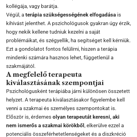
kollégája, vagy barátja.
Végül, a
terápia szükségességének elfogadása
is
kihívást jelenthet. A pszichológusok gyakran úgy érzik,
hogy nekik kellene tudniuk kezelni a saját
problémáikat, és szégyellik, ha segítséget kell kérniük.
Ezt a gondolatot fontos felülírni, hiszen a terápia
mindenki számára hasznos lehet, függetlenül a
szakmájától.
A megfelelő terapeuta
kiválasztásának szempontjai
Pszichológusként terápiába járni különösen összetett
helyzet. A terapeuta kiválasztásakor figyelembe kell
venni a szakmai és személyes szempontokat is.
Először is, érdemes
olyan terapeutát keresni, aki
nem ismerős a szakmai körökből
, elkerülve ezzel a
potenciális összeférhetetlenségeket és a diszkréció