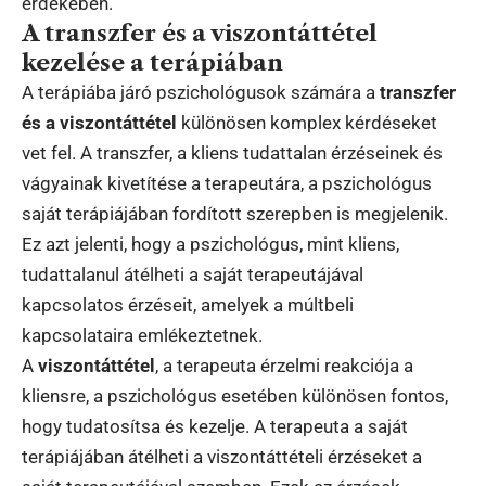
érdekében.
A transzfer és a viszontáttétel
kezelése a terápiában
A terápiába járó pszichológusok számára a
transzfer
és a viszontáttétel
különösen komplex kérdéseket
vet fel. A transzfer, a kliens tudattalan érzéseinek és
vágyainak kivetítése a terapeutára, a pszichológus
saját terápiájában fordított szerepben is megjelenik.
Ez azt jelenti, hogy a pszichológus, mint kliens,
tudattalanul átélheti a saját terapeutájával
kapcsolatos érzéseit, amelyek a múltbeli
kapcsolataira emlékeztetnek.
A
viszontáttétel
, a terapeuta érzelmi reakciója a
kliensre, a pszichológus esetében különösen fontos,
hogy tudatosítsa és kezelje. A terapeuta a saját
terápiájában átélheti a viszontáttételi érzéseket a