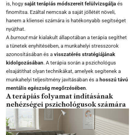
is, hogy
saját terápiás módszereit felülvizsgálja
és
finomítsa. Ezáltal nemcsak a saját jóllétét növeli,
hanem a kliensei számára is hatékonyabb segítséget
nyújthat.
A
burnout
már kialakult állapotában a terápia segíthet
a tünetek enyhítésében, a munkahelyi stresszorok
azonosításában és a
visszatérés stratégiájának
kidolgozásában
. A terápia során a pszichológus
elsajátíthat olyan technikákat, amelyek segítenek a
munkahelyi teljesítmény javításában és a
hosszú távú
mentális egészség megőrzésében
.
A terápiás folyamat indításának
nehézségei pszichológusok számára