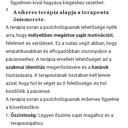
figyelmen kívül hagyása kiégéshez vezethet.
A sikeres terápia alapja a terapeuta
önismerete.
A terápia során a pszichológusnak lehetősége nyílik
arra, hogy
mélyebben megértse saját motivációit
,
félelmeit és sérüléseit. Ez a tudás segít abban, hogy
empatikusabban és elfogadóbban viszonyuljon a
pácienseihez. A terápia emellett lehetőséget ad a
szakmai identitás
megerősítésére és a
határok
tisztázására. A terapeutának tisztában kell lennie
azzal, hogy hol ér véget az ő felelőssége, és hol
kezdődik a páciensé.
A terápia során a pszichológusnak érdemes figyelnie
a következőkre:
Őszinteség:
Legyen őszinte saját magához és a
terapeutájához.