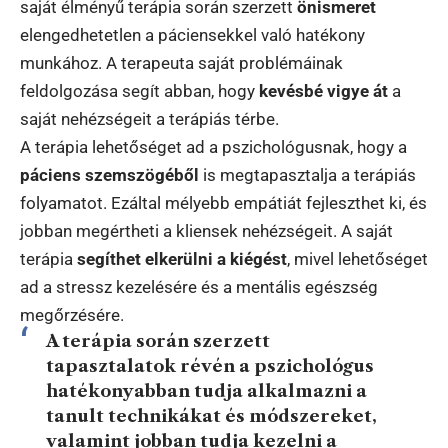
saját élményű terápia során szerzett
önismeret
elengedhetetlen a páciensekkel való hatékony
munkához. A terapeuta saját problémáinak
feldolgozása segít abban, hogy
kevésbé vigye át
a
saját nehézségeit a terápiás térbe.
A terápia lehetőséget ad a pszichológusnak, hogy a
páciens szemszögéből
is megtapasztalja a terápiás
folyamatot. Ezáltal mélyebb empátiát fejleszthet ki, és
jobban megértheti a kliensek nehézségeit. A saját
terápia
segíthet elkerülni a kiégést
, mivel lehetőséget
ad a stressz kezelésére és a mentális egészség
megőrzésére.
A terápia során szerzett
tapasztalatok révén a pszichológus
hatékonyabban tudja alkalmazni a
tanult technikákat és módszereket,
valamint jobban tudja kezelni a