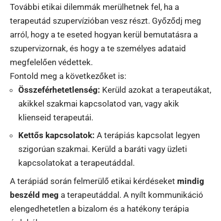
További etikai dilemmák merülhetnek fel, ha a
terapeutád szupervízióban vesz részt. Győződj meg
arról, hogy a te eseted hogyan kerül bemutatásra a
szupervizornak, és hogy a te személyes adataid
megfelelően védettek.
Fontold meg a következőket is:
Összeférhetetlenség:
Kerüld azokat a terapeutákat,
akikkel szakmai kapcsolatod van, vagy akik
klienseid terapeutái.
Kettős kapcsolatok:
A terápiás kapcsolat legyen
szigorúan szakmai. Kerüld a baráti vagy üzleti
kapcsolatokat a terapeutáddal.
A terápiád során felmerülő etikai kérdéseket
mindig
beszéld meg
a terapeutáddal. A nyílt kommunikáció
elengedhetetlen a bizalom és a hatékony terápia