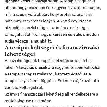
igénybe veszi
a pályája során. A terápia segít neki
abban, hogy önazonos és kiegyensúlyozott maradjon,
míg a szupervízió abban, hogy professzionális és
hatékony szakember legyen. A kettő együttesen
biztosítja a pszichológus számára a szükséges
támogatást ahhoz, hogy
sikeresen és etikus módon
tudja végezni a munkáját
.
A terápia költségei és finanszírozási
lehetőségei
A pszichológusok terápiája jelentős anyagi teher
lehet. A
terápiás ülések ára
nagymértékben változhat
a terapeuta tapasztalatától, képzettségétől és a
terápia helyszínétől függően. Érdemes tájékozódni a
várható költségekről.
Számos finanszírozási lehetőség áll rendelkezésre a
pszichológusok számára: