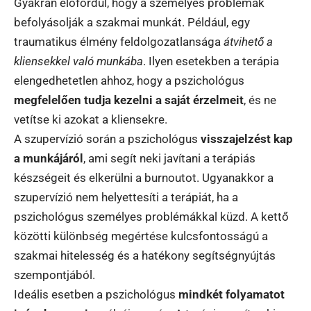
Gyakran előfordul, hogy a személyes problémák
befolyásolják a szakmai munkát. Például, egy
traumatikus élmény feldolgozatlansága
átvihető a
kliensekkel való munkába
. Ilyen esetekben a terápia
elengedhetetlen ahhoz, hogy a pszichológus
megfelelően tudja kezelni a saját érzelmeit
, és ne
vetítse ki azokat a kliensekre.
A szupervízió során a pszichológus
visszajelzést kap
a munkájáról
, ami segít neki javítani a terápiás
készségeit és elkerülni a burnoutot. Ugyanakkor a
szupervízió nem helyettesíti a terápiát, ha a
pszichológus személyes problémákkal küzd. A kettő
közötti különbség megértése kulcsfontosságú a
szakmai hitelesség és a hatékony segítségnyújtás
szempontjából.
Ideális esetben a pszichológus
mindkét folyamatot