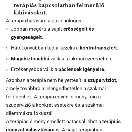
terápiás kapcsolatban felmerülő
kihívásokat.
A terápia hatására a pszichológus:
Jobban megérti a saját
erősségeit és
gyengeségeit
.
Hatékonyabban tudja kezelni a
kontratranszfert
.
Magabiztosabbá
válik a szakmai szerepében.
Érzékenyebbé válik a
páciensek igényeire
.
Azonban a terápia nem helyettesíti a
szupervíziót
,
amely továbbra is elengedhetetlen a szakmai
fejlődéshez. A terápia egyéni élmény, míg a
szupervízió a konkrét esetekre és a szakmai
dilemmákra fókuszál.
A terápiás élmény emellett hatással lehet a
terápiás
irányzat választására
is. A saját terápiában