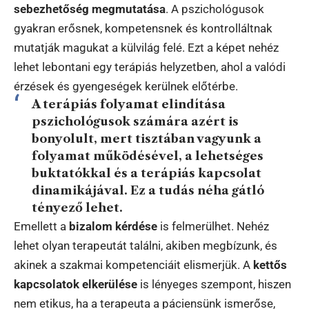
sebezhetőség megmutatása
. A pszichológusok
gyakran erősnek, kompetensnek és kontrolláltnak
mutatják magukat a külvilág felé. Ezt a képet nehéz
lehet lebontani egy terápiás helyzetben, ahol a valódi
érzések és gyengeségek kerülnek előtérbe.
A terápiás folyamat elindítása
pszichológusok számára azért is
bonyolult, mert tisztában vagyunk a
folyamat működésével, a lehetséges
buktatókkal és a terápiás kapcsolat
dinamikájával. Ez a tudás néha gátló
tényező lehet.
Emellett a
bizalom kérdése
is felmerülhet. Nehéz
lehet olyan terapeutát találni, akiben megbízunk, és
akinek a szakmai kompetenciáit elismerjük. A
kettős
kapcsolatok elkerülése
is lényeges szempont, hiszen
nem etikus, ha a terapeuta a páciensünk ismerőse,