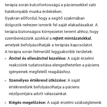
terápia során kulcsfontosságú a páciensekkel való
hatékonyabb munka érdekében.
Gyakran előfordul, hogy a segítő szakmában
dolgozók nehezen ismerik fel saját elakadásaikat. A
terápia biztonságos környezetet teremt ahhoz, hogy
szembenézzünk azokkal a
rejtett mintázatokkal
,
amelyek befolyásolhatják a terápiás kapcsolatot.
A terápia során felmerülő leggyakoribb területek:
Átvitel és ellenátvitel kezelése:
A saját érzelmi
reakcióink tudatosítása elengedhetetlen a páciens
igényeinek megfelelő reagáláshoz.
Személyes értékrend ütközése:
A saját
értékrendünk befolyásolhatja a páciens
nézőpontjára adott válaszainkat.
Kiégés megelőzése:
A saját érzelmi szükségleteink