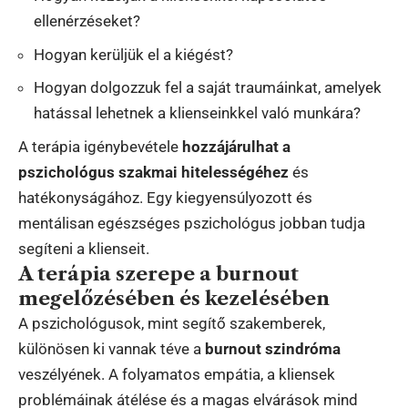
ellenérzéseket?
Hogyan kerüljük el a kiégést?
Hogyan dolgozzuk fel a saját traumáinkat, amelyek
hatással lehetnek a klienseinkkel való munkára?
A terápia igénybevétele
hozzájárulhat a
pszichológus szakmai hitelességéhez
és
hatékonyságához. Egy kiegyensúlyozott és
mentálisan egészséges pszichológus jobban tudja
segíteni a klienseit.
A terápia szerepe a burnout
megelőzésében és kezelésében
A pszichológusok, mint segítő szakemberek,
különösen ki vannak téve a
burnout szindróma
veszélyének. A folyamatos empátia, a kliensek
problémáinak átélése és a magas elvárások mind