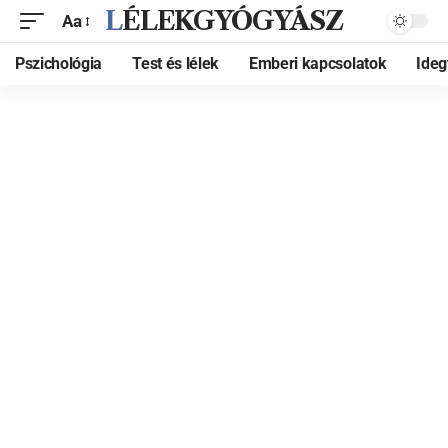
LÉLEKGYÓGYÁSZ
Aa
Pszichológia
Test és lélek
Emberi kapcsolatok
Ide