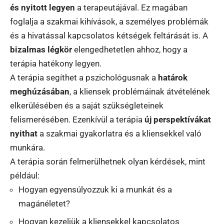
és nyitott legyen
a terapeutájával. Ez magában
foglalja a szakmai kihívások, a személyes problémák
és a hivatással kapcsolatos kétségek feltárását is. A
bizalmas légkör
elengedhetetlen ahhoz, hogy a
terápia hatékony legyen.
A terápia segíthet a pszichológusnak a
határok
meghúzásában
, a kliensek problémáinak átvételének
elkerülésében és a saját szükségleteinek
felismerésében. Ezenkívül a terápia
új perspektívákat
nyithat
a szakmai gyakorlatra és a kliensekkel való
munkára.
A terápia során felmerülhetnek olyan kérdések, mint
például:
Hogyan egyensúlyozzuk ki a munkát és a
magánéletet?
Hogyan kezeljük a kliensekkel kapcsolatos