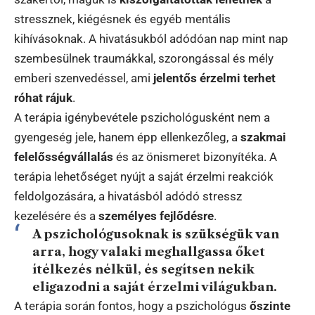
stressznek, kiégésnek és egyéb mentális
kihívásoknak. A hivatásukból adódóan nap mint nap
szembesülnek traumákkal, szorongással és mély
emberi szenvedéssel, ami
jelentős érzelmi terhet
róhat rájuk
.
A terápia igénybevétele pszichológusként nem a
gyengeség jele, hanem épp ellenkezőleg, a
szakmai
felelősségvállalás
és az önismeret bizonyítéka. A
terápia lehetőséget nyújt a saját érzelmi reakciók
feldolgozására, a hivatásból adódó stressz
kezelésére és a
személyes fejlődésre
.
A pszichológusoknak is szükségük van
arra, hogy valaki meghallgassa őket
ítélkezés nélkül, és segítsen nekik
eligazodni a saját érzelmi világukban.
A terápia során fontos, hogy a pszichológus
őszinte