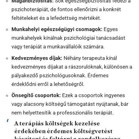
Magánbiztosítás:
Sok egészségbiztosítás fedezi a
pszichoterápiát, de fontos ellenőrizni a konkrét
feltételeket és a lefedettség mértékét.
Munkahelyi egészségügyi csomagok:
Egyes
munkahelyek kínálnak pszichológiai tanácsadást
vagy terápiát a munkavállalóik számára.
Kedvezményes díjak:
Néhány terapeuta kínál
kedvezményes díjakat a rászorulóknak, különösen a
pályakezdő pszichológusoknak. Érdemes
érdeklődni erről a lehetőségről.
Önsegítő csoportok:
Ezek a csoportok ingyenes
vagy alacsony költségű támogatást nyújtanak, bár
nem helyettesítik a professzionális terápiát.
A terápiás költségek kezelése
érdekében
érdemes költségvetést
készíteni
és feltárni a rendelkezésre