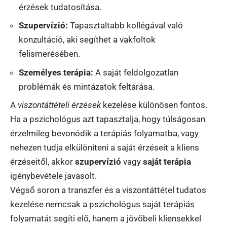
érzések tudatosítása.
Szupervízió:
Tapasztaltabb kollégával való
konzultáció, aki segíthet a vakfoltok
felismerésében.
Személyes terápia:
A saját feldolgozatlan
problémák és mintázatok feltárása.
A
viszontáttételi érzések
kezelése különösen fontos.
Ha a pszichológus azt tapasztalja, hogy túlságosan
érzelmileg bevonódik a terápiás folyamatba, vagy
nehezen tudja elkülöníteni a saját érzéseit a kliens
érzéseitől, akkor
szupervízió
vagy
saját terápia
igénybevétele javasolt.
Végső soron a transzfer és a viszontáttétel tudatos
kezelése nemcsak a pszichológus saját terápiás
folyamatát segíti elő, hanem a jövőbeli kliensekkel