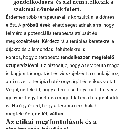
gondolkodásra, és aki nem ítélkezik a
szakmai döntéseik felett.
Érdemes több terapeutával is konzultálni a döntés
előtt. A
próbaülések
lehetőséget adnak arra, hogy
felmérd a potenciális terapeuta stílusát és
megközelítését. Kérdezz rá a terápiás keretekre, a
díjakra és a lemondási feltételekre is.
Fontos, hogy a terapeuta
rendelkezzen megfelelő
szupervízióval
. Ez biztosítja, hogy a terapeuta maga
is kapjon támogatást és visszajelzést a munkájához,
ami növeli a terápia hatékonyságát és etikus voltát.
Végül, ne feledd, hogy a terápiás folyamat időt vesz
igénybe. Légy türelmes magaddal és a terapeutáddal
is. Ha úgy érzed, hogy a terápia nem halad
megfelelően,
ne félj váltani
.
Az etikai megfontolások és a