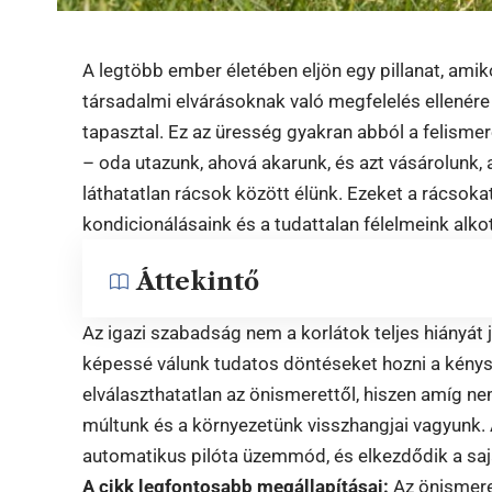
A legtöbb ember életében eljön egy pillanat, amikor
társadalmi elvárásoknak való megfelelés ellenére
tapasztal. Ez az üresség gyakran abból a felisme
– oda utazunk, ahová akarunk, és azt vásárolunk,
láthatatlan rácsok között élünk. Ezeket a rácsok
kondicionálásaink és a tudattalan félelmeink alkot
Áttekintő
Az igazi szabadság nem a korlátok teljes hiányát 
képessé válunk tudatos döntéseket hozni a kénysz
elválaszthatatlan az önismerettől, hiszen amíg n
múltunk és a környezetünk visszhangjai vagyunk. 
automatikus pilóta üzemmód, és elkezdődik a sajá
A cikk legfontosabb megállapításai:
Az önismere