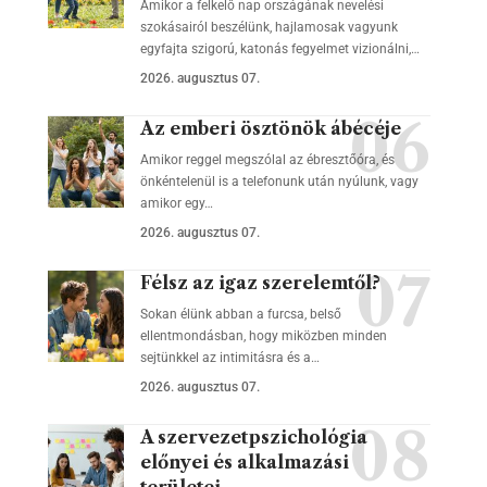
Amikor a felkelő nap országának nevelési
szokásairól beszélünk, hajlamosak vagyunk
egyfajta szigorú, katonás fegyelmet vizionálni,…
2026. augusztus 07.
Az emberi ösztönök ábécéje
Amikor reggel megszólal az ébresztőóra, és
önkéntelenül is a telefonunk után nyúlunk, vagy
amikor egy…
2026. augusztus 07.
Félsz az igaz szerelemtől?
Sokan élünk abban a furcsa, belső
ellentmondásban, hogy miközben minden
sejtünkkel az intimitásra és a…
2026. augusztus 07.
A szervezetpszichológia
előnyei és alkalmazási