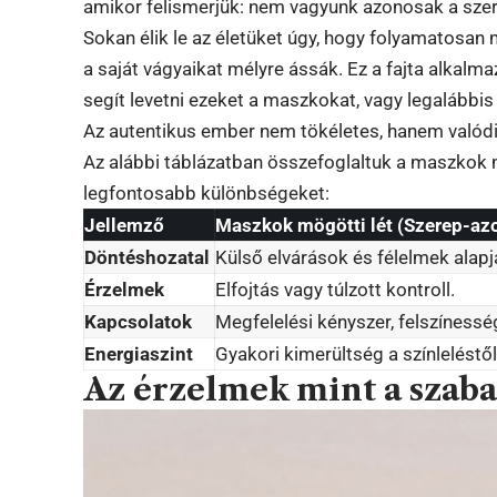
amikor felismerjük: nem vagyunk azonosak a szer
Sokan élik le az életüket úgy, hogy folyamatosan
a saját vágyaikat mélyre ássák. Ez a fajta alkalm
segít levetni ezeket a maszkokat, vagy legalábbis 
Az autentikus ember nem tökéletes, hanem valódi
Az alábbi táblázatban összefoglaltuk a maszkok m
legfontosabb különbségeket:
Jellemző
Maszkok mögötti lét (Szerep-az
Döntéshozatal
Külső elvárások és félelmek alapj
Érzelmek
Elfojtás vagy túlzott kontroll.
Kapcsolatok
Megfelelési kényszer, felszínessé
Energiaszint
Gyakori kimerültség a színleléstől
Az érzelmek mint a szaba