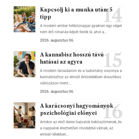
Kapcsolj ki a munka után: 5
tipp
A modern ember hétköznapjai gyakran egy véget
nem érő rohanás képét festik le, ahol a…
2026. augusztus 06.
A kannabisz hosszú távú
hatásai az agyra
A modern társadalom és a tudomány viszonya a
kannabiszhoz az elmúlt évtizedekben drasztikus
változáson ment…
2026. augusztus 06.
A karácsonyi hagyományok
pszichológiai előnyei
Amikor az első deres hajnalok beköszöntenek, és
a nappalok érezhetően rövidebbé válnak, az
emberi lélekben…