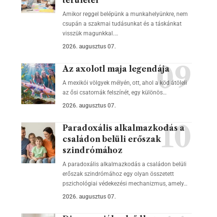
területei
Amikor reggel belépünk a munkahelyünkre, nem
csupán a szakmai tudásunkat és a táskánkat
visszük magunkkal.…
2026. augusztus 07.
Az axolotl maja legendája
A mexikói völgyek mélyén, ott, ahol a köd átöleli
az ősi csatornák felszínét, egy különös…
2026. augusztus 07.
Paradoxális alkalmazkodás a
családon belüli erőszak
szindrómához
A paradoxális alkalmazkodás a családon belüli
erőszak szindrómához egy olyan összetett
pszichológiai védekezési mechanizmus, amely…
2026. augusztus 07.