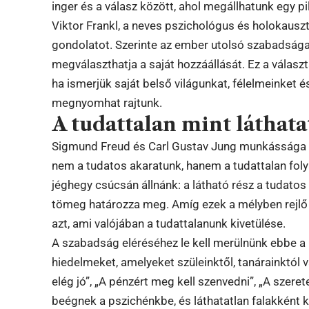
inger és a válasz között, ahol megállhatunk egy pi
Viktor Frankl, a neves pszichológus és holokausz
gondolatot. Szerinte az ember utolsó szabadsága
megválaszthatja a saját hozzáállását. Ez a válasz
ha ismerjük saját belső világunkat, félelmeinket 
megnyomhat rajtunk.
A tudattalan mint láthat
Sigmund Freud és Carl Gustav Jung munkássága ót
nem a tudatos akaratunk, hanem a tudattalan foly
jéghegy csúcsán állnánk: a látható rész a tudatos 
tömeg határozza meg. Amíg ezek a mélyben rejlő 
azt, ami valójában a tudattalanunk kivetülése.
A szabadság eléréséhez le kell merülnünk ebbe a
hiedelmeket, amelyeket szüleinktől, tanárainktól
elég jó”, „A pénzért meg kell szenvedni”, „A szere
beégnek a pszichénkbe, és láthatatlan falakként 