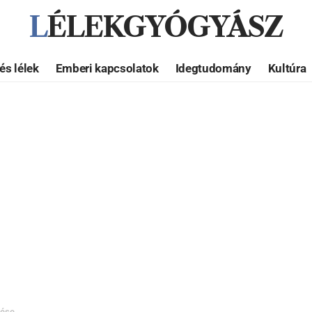
LÉLEKGYÓGYÁSZ
és lélek
Emberi kapcsolatok
Idegtudomány
Kultúra
rése