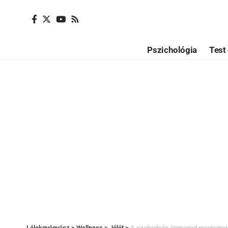
Pszichológia
Test 
Lélekgyógyász
>
Wellness
>
Jólét
>
A szabadság önmagad megisme