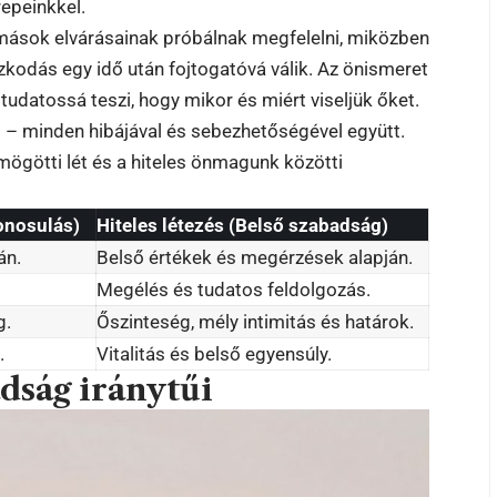
epeinkkel.
 mások elvárásainak próbálnak megfelelni, miközben
azkodás egy idő után fojtogatóvá válik. Az önismeret
tudatossá teszi, hogy mikor és miért viseljük őket.
 – minden hibájával és sebezhetőségével együtt.
ögötti lét és a hiteles önmagunk közötti
onosulás)
Hiteles létezés (Belső szabadság)
án.
Belső értékek és megérzések alapján.
Megélés és tudatos feldolgozás.
g.
Őszinteség, mély intimitás és határok.
.
Vitalitás és belső egyensúly.
dság iránytűi