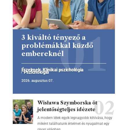
3 kiváltó tényező a
problémákkal küzdő
embereknél
Érzelmek
Klinikai pszichológia
Pszichológia
2026. augusztus 07.
Wisława Szymborska öt
jelentőségteljes idézete
A modern lélek egyik legnagyobb kihívása, hogy
miként találhatunk értelmet és nyugalmat egy
olyan világban,…