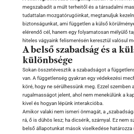
megszabadít a múlt terheitől és a társadalmi mas
tudattalan mozgatórugóinkat, megtanuljuk kezelni 
biztonságunkat, ami független a külső körülmén
elérendő cél, hanem egy folyamatosan mélyülő tap
hiteles vágyaink felismerésén keresztül valósul m
A belső szabadság és a kü
különbsége
Sokan összetévesztik a szabadságot a függetlens
van. A függetlenség gyakran egy védekezési mech
köré, hogy ne sérülhessünk meg. Ezzel szemben a
rugalmasságot jelent, ahol nem menekülünk a kap
kivel és hogyan lépünk interakcióba.
Amikor valaki nem ismeri önmagát, a „szabadsága
rá, ő is dühös lesz; ha dicsérik, szárnyal. Ez ne
belső állapotunkat mások viselkedése határozza m