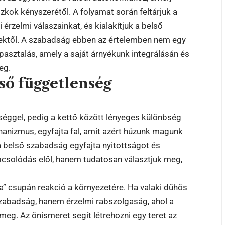
zkok kényszerétől. A folyamat során feltárjuk a
érzelmi válaszainkat, és kialakítjuk a belső
yektől. A szabadság ebben az értelemben nem egy
asztalás, amely a saját árnyékunk integrálásán és
eg.
lső függetlenség
éggel, pedig a kettő között lényeges különbség
anizmus, egyfajta fal, amit azért húzunk magunk
 belső szabadság egyfajta nyitottságot és
csolódás elől, hanem tudatosan választjuk meg,
” csupán reakció a környezetére. Ha valaki dühös
m szabadság, hanem érzelmi rabszolgaság, ahol a
eg. Az önismeret segít létrehozni egy teret az