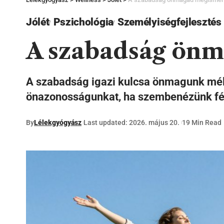
Jólét
Pszichológia
Személyiségfejlesztés
A szabadság ön
A szabadság igazi kulcsa önmagunk mély
önazonosságunkat, ha szembenézünk félel
By
Lélekgyógyász
Last updated: 2026. május 20.
19 Min Read