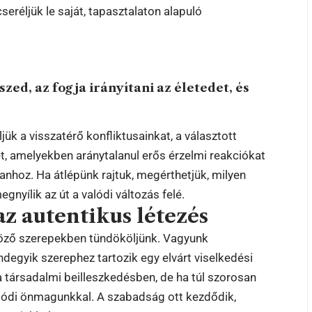
eréljük le saját, tapasztalaton alapuló
zed, az fogja irányítani az életedet, és
ük a visszatérő konfliktusainkat, a választott
et, amelyekben aránytalanul erős érzelmi reakciókat
nhoz. Ha átlépünk rajtuk, megérthetjük, milyen
nyílik az út a valódi változás felé.
az autentikus létezés
böző szerepekben tündököljünk. Vagyunk
degyik szerephez tartozik egy elvárt viselkedési
a társadalmi beilleszkedésben, de ha túl szorosan
alódi önmagunkkal. A szabadság ott kezdődik,