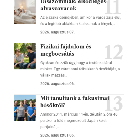
Disszomniák: elsődleges
alvászavarok
Az éjszaka csendjében, amikor a város zaja elül,
és a legtöbb ablakban kialszanak a fények,…
2026. augusztus 07.
Fizikai fájdalom és
megbocsátás
Gyakran érezzük úgy, hogy a testünk elárul
minket. Egy váratlanul felbukkanó derékfájás, a
vállak mázsás…
2026. augusztus 06.
Mit tanultunk a fukusimai
hősöktől?
Amikor 2011. március 11-én, délután 2 óra 46
perckor a föld megmozdult Japán keleti
partjainál,…
2026. augusztus 06.