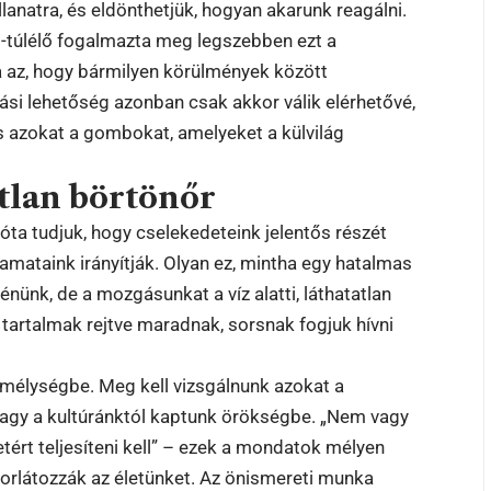
llanatra, és eldönthetjük, hogyan akarunk reagálni.
t-túlélő fogalmazta meg legszebben ezt a
 az, hogy bármilyen körülmények között
tási lehetőség azonban csak akkor válik elérhetővé,
és azokat a gombokat, amelyeket a külvilág
atlan börtönőr
a tudjuk, hogy cselekedeteink jelentős részét
amataink irányítják. Olyan ez, mintha egy hatalmas
énünk, de a mozgásunkat a víz alatti, láthatatlan
tartalmak rejtve maradnak, sorsnak fogjuk hívni
 mélységbe. Meg kell vizsgálnunk azokat a
 vagy a kultúránktól kaptunk örökségbe. „Nem vagy
tetért teljesíteni kell” – ezek a mondatok mélyen
korlátozzák az életünket. Az önismereti munka