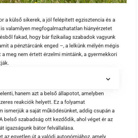
 a külső sikerek, a jól felépített egzisztencia és a
 is valamilyen megfogalmazhatatlan hiányérzetet
résből fakad, hogy bár fizikailag szabadok vagyunk
 amit a pénztárcánk enged –, a lelkünk mélyén mégis
at a meg nem értett érzelmi mintáink, a gyermekkori
ják.
jelenti, hanem azt a belső állapotot, amelyben
eres reakciók helyett. Ez a folyamat
em ismerjük a saját működésünket, addig csupán a
A belső szabadság ott kezdődik, ahol véget ér az
t igazságunk bátor felvállalása.
t az egyetlen út a valódi autonómiához, amely