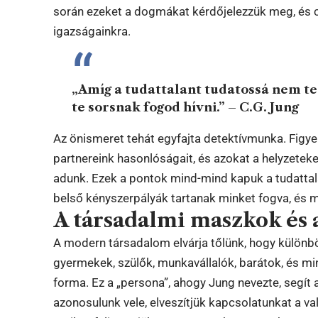
során ezeket a dogmákat kérdőjelezzük meg, és cs
igazságainkra.
„Amíg a tudattalant tudatossá nem tes
te sorsnak fogod hívni.” – C.G. Jung
Az önismeret tehát egyfajta detektívmunka. Figyelj
partnereink hasonlóságait, és azokat a helyzetek
adunk. Ezek a pontok mind-mind kapuk a tudattala
belső kényszerpályák tartanak minket fogva, és meg
A társadalmi maszkok és 
A modern társadalom elvárja tőlünk, hogy külön
gyermekek, szülők, munkavállalók, barátok, és min
forma. Ez a „persona”, ahogy Jung nevezte, segít 
azonosulunk vele, elveszítjük kapcsolatunkat a v