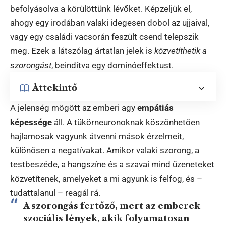
befolyásolva a körülöttünk lévőket. Képzeljük el,
ahogy egy irodában valaki idegesen dobol az ujjaival,
vagy egy családi vacsorán feszült csend telepszik
meg. Ezek a látszólag ártatlan jelek is
közvetíthetik a
szorongást
, beindítva egy dominóeffektust.
Áttekintő
A jelenség mögött az emberi agy
empátiás
képessége
áll. A tükörneuronoknak köszönhetően
hajlamosak vagyunk átvenni mások érzelmeit,
különösen a negatívakat. Amikor valaki szorong, a
testbeszéde, a hangszíne és a szavai mind üzeneteket
közvetítenek, amelyeket a mi agyunk is felfog, és –
tudattalanul – reagál rá.
A szorongás fertőző, mert az emberek
szociális lények, akik folyamatosan