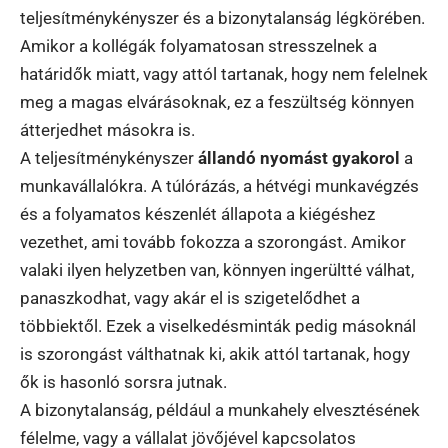
teljesítménykényszer és a bizonytalanság légkörében.
Amikor a kollégák folyamatosan stresszelnek a
határidők miatt, vagy attól tartanak, hogy nem felelnek
meg a magas elvárásoknak, ez a feszültség könnyen
átterjedhet másokra is.
A teljesítménykényszer
állandó nyomást gyakorol
a
munkavállalókra. A túlórázás, a hétvégi munkavégzés
és a folyamatos készenlét állapota a kiégéshez
vezethet, ami tovább fokozza a szorongást. Amikor
valaki ilyen helyzetben van, könnyen ingerültté válhat,
panaszkodhat, vagy akár el is szigetelődhet a
többiektől. Ezek a viselkedésminták pedig másoknál
is szorongást válthatnak ki, akik attól tartanak, hogy
ők is hasonló sorsra jutnak.
A bizonytalanság, például a munkahely elvesztésének
félelme, vagy a vállalat jövőjével kapcsolatos