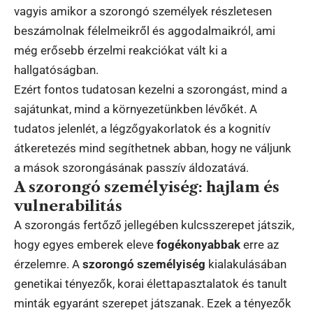
vagyis amikor a szorongó személyek részletesen
beszámolnak félelmeikről és aggodalmaikról, ami
még erősebb érzelmi reakciókat vált ki a
hallgatóságban.
Ezért fontos tudatosan kezelni a szorongást, mind a
sajátunkat, mind a környezetünkben lévőkét. A
tudatos jelenlét, a légzőgyakorlatok és a kognitív
átkeretezés mind segíthetnek abban, hogy ne váljunk
a mások szorongásának passzív áldozatává.
A szorongó személyiség: hajlam és
vulnerabilitás
A szorongás fertőző jellegében kulcsszerepet játszik,
hogy egyes emberek eleve
fogékonyabbak
erre az
érzelemre. A
szorongó személyiség
kialakulásában
genetikai tényezők, korai élettapasztalatok és tanult
minták egyaránt szerepet játszanak. Ezek a tényezők