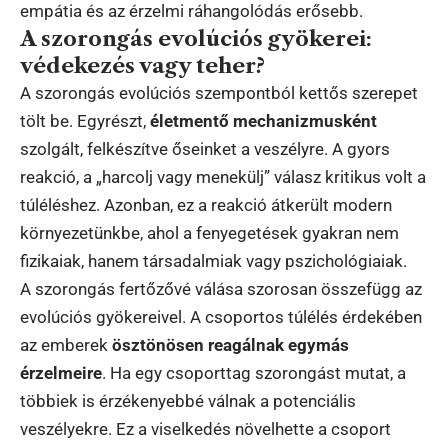
empátia és az érzelmi ráhangolódás erősebb.
A szorongás evolúciós gyökerei:
védekezés vagy teher?
A szorongás evolúciós szempontból kettős szerepet
tölt be. Egyrészt,
életmentő mechanizmusként
szolgált, felkészítve őseinket a veszélyre. A gyors
reakció, a „harcolj vagy menekülj” válasz kritikus volt a
túléléshez. Azonban, ez a reakció átkerült modern
környezetünkbe, ahol a fenyegetések gyakran nem
fizikaiak, hanem társadalmiak vagy pszichológiaiak.
A szorongás fertőzővé válása szorosan összefügg az
evolúciós gyökereivel. A csoportos túlélés érdekében
az emberek
ösztönösen reagálnak egymás
érzelmeire
. Ha egy csoporttag szorongást mutat, a
többiek is érzékenyebbé válnak a potenciális
veszélyekre. Ez a viselkedés növelhette a csoport