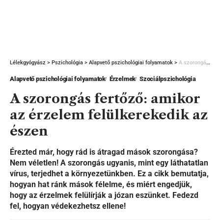
Lélekgyógyász
>
Pszichológia
>
Alapvető pszichológiai folyamatok
>
A szorongás fertőző: amikor az érzelem felülkerekedik az észen
Alapvető pszichológiai folyamatok
Érzelmek
Szociálpszichológia
A szorongás fertőző: amikor
az érzelem felülkerekedik az
észen
Érezted már, hogy rád is átragad mások szorongása?
Nem véletlen! A szorongás ugyanis, mint egy láthatatlan
vírus, terjedhet a környezetünkben. Ez a cikk bemutatja,
hogyan hat ránk mások félelme, és miért engedjük,
hogy az érzelmek felülírják a józan eszünket. Fedezd
fel, hogyan védekezhetsz ellene!