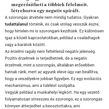
megerősítheti a többiek félelmeit,
létrehozva egy negatív spirált.
A szorongás átvétele nem mindig tudatos. Gyakran
tudattalanul
történik, és csak utólag vesszük észre,
hogy hirtelen mi is szorongani kezdtünk. Ez különösen
igaz a közeli kapcsolatokban, például a családtagok
vagy a barátok között.
Az érzelmi ragály nem feltétlenül negatív jelenség.
Pozitív érzelmek is terjedhetnek, de a negatív
érzelmek, mint a szorongás, általában erősebben
hatnak ránk, mert az agyunk eleve úgy van beállítva,
hogy a veszélyekre jobban figyeljen. Ez egy evolúciós
mechanizmus, ami a túlélést szolgálta.
Vegyük például a munkahelyi légkört. Ha egy vezető
folyamatosan stresszes és szorongó, ez a szorongás
könnyen átterjedhet a beosztottakra, ami