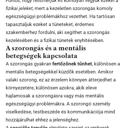
Fontos, hogy felismerjük és komolyan vegyük ezeket a
fizikai jeleket
, mert a kezeletlen szorongás komoly
egészségügyi problémákhoz vezethet. Ha tartósan
tapasztaljuk ezeket a tüneteket, érdemes
szakemberhez fordulni, aki segíthet a szorongás
kezelésében és a fizikai tünetek enyhítésében.
A szorongás és a mentális
betegségek kapcsolata
A szorongás gyakran
fertőzőnek tűnhet
, különösen a
mentális betegségekkel küzdők esetében. Amikor
valaki szorong, ez az érzelem könnyen átterjedhet a
környezetére, különösen azokra, akik eleve
hajlamosak a szorongásra vagy más mentális
egészségügyi problémákra. A szorongó személy
viselkedése, testbeszéde és kommunikációja mind
hozzájárulhat ehhez a jelenséghez.
A
szociális tanulás
elmélete szerint az emberek