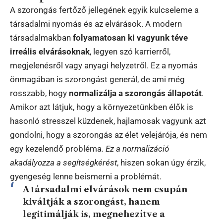
A szorongás fertőző jellegének egyik kulcseleme a
társadalmi nyomás és az elvárások. A modern
társadalmakban
folyamatosan ki vagyunk téve
irreális elvárásoknak
, legyen szó karrierről,
megjelenésről vagy anyagi helyzetről. Ez a nyomás
önmagában is szorongást generál, de ami még
rosszabb, hogy
normalizálja a szorongás állapotát
.
Amikor azt látjuk, hogy a környezetünkben élők is
hasonló stresszel küzdenek, hajlamosak vagyunk azt
gondolni, hogy a szorongás az élet velejárója, és nem
egy kezelendő probléma.
Ez a normalizáció
akadályozza a segítségkérést
, hiszen sokan úgy érzik,
gyengeség lenne beismerni a problémát.
A társadalmi elvárások nem csupán
kiváltják a szorongást, hanem
legitimálják is, megnehezítve a