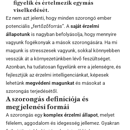
figyelik és értelmezik egymás
viselkedését.
Ez nem azt jelenti, hogy minden szorongó ember
potenciális „fertőzőforrás”. A
saját érzelmi
állapotunk
is nagyban befolyásolja, hogy mennyire
vagyunk fogékonyak a mások szorongására. Ha mi
magunk is stresszesek vagyunk, sokkal könnyebben
vesszük át a környezetünkben lévő feszültséget.
Azonban, ha tudatosan figyelünk erre a jelenségre, és
fejlesztjük az érzelmi intelligenciánkat, képesek
lehetünk
megvédeni magunkat
és másokat a
szorongás terjedésétől.
A szorongás definíciója és
megjelenési formái
A szorongás egy
komplex érzelmi állapot
, melyet
félelem, aggodalom és idegesség jellemez. Gyakran