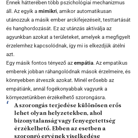
Ennek hátterében több pszichológiai mechanizmus
áll. Az egyik a
mimikri
, amikor automatikusan
utánozzuk a másik ember arckifejezéseit, testtartását
és hanghordozását. Ez az utánzás aktiválja az
agyunkban azokat a területeket, amelyek a megfigyelt
érzelemhez kapcsolódnak, így mi is elkezdjük átélni
azt.
Egy másik fontos tényező az
empátia
. Az empatikus
emberek jobban ráhangolódnak mások érzelmeire, és
könnyebben átveszik azokat. Minél erősebb az
empátiánk, annál fogékonyabbak vagyunk a
környezetünkben érzékelhető szorongásra.
A szorongás terjedése különösen erős
lehet olyan helyzetekben, ahol
bizonytalanság vagy fenyegetettség
érzékelhető. Ebben az esetben a
szorongó egyének viselkedése