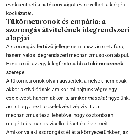
csökkentheti a hatékonyságot és növelheti a kiégés
kockázatát.
Tükörneuronok és empátia: a
szorongás átvitelének idegrendszeri
alapjai
A szorongás
fertőző
jellege nem pusztán metafora,
hanem valós idegrendszeri mechanizmusokon alapul.
Ezek közül az egyik legfontosabb a
tükörneuronok
szerepe.
A tükörneuronok olyan agysejtek, amelyek nem csak
akkor aktiválódnak, amikor mi hajtunk végre egy
cselekvést, hanem akkor is, amikor
másokat
figyelünk,
amint ugyanezt a cselekvést végzik. Ez a
mechanizmus teszi lehetővé, hogy ösztönösen
megértsük mások viselkedését és érzelmeit.
Amikor valaki szorongást él át a környezetünkben, az