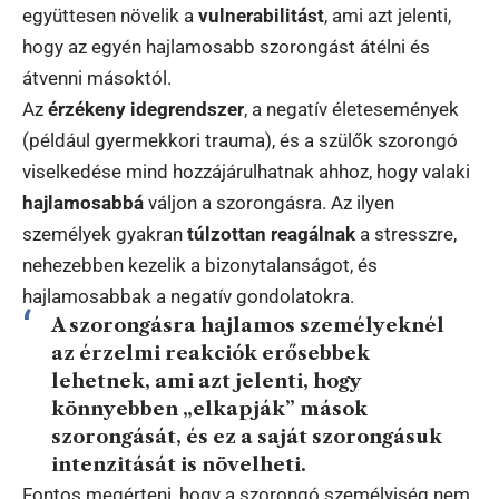
együttesen növelik a
vulnerabilitást
, ami azt jelenti,
hogy az egyén hajlamosabb szorongást átélni és
átvenni másoktól.
Az
érzékeny idegrendszer
, a negatív életesemények
(például gyermekkori trauma), és a szülők szorongó
viselkedése mind hozzájárulhatnak ahhoz, hogy valaki
hajlamosabbá
váljon a szorongásra. Az ilyen
személyek gyakran
túlzottan reagálnak
a stresszre,
nehezebben kezelik a bizonytalanságot, és
hajlamosabbak a negatív gondolatokra.
A szorongásra hajlamos személyeknél
az érzelmi reakciók erősebbek
lehetnek, ami azt jelenti, hogy
könnyebben „elkapják” mások
szorongását, és ez a saját szorongásuk
intenzitását is növelheti.
Fontos megérteni, hogy a szorongó személyiség nem