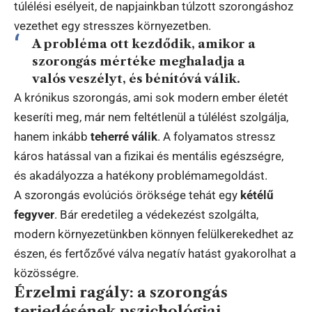
túlélési esélyeit, de napjainkban túlzott szorongáshoz
vezethet egy stresszes környezetben.
A probléma ott kezdődik, amikor a
szorongás mértéke meghaladja a
valós veszélyt, és bénítóvá válik.
A krónikus szorongás, ami sok modern ember életét
keseríti meg, már nem feltétlenül a túlélést szolgálja,
hanem inkább
teherré válik
. A folyamatos stressz
káros hatással van a fizikai és mentális egészségre,
és akadályozza a hatékony problémamegoldást.
A szorongás evolúciós öröksége tehát egy
kétélű
fegyver
. Bár eredetileg a védekezést szolgálta,
modern környezetünkben könnyen felülkerekedhet az
észen, és fertőzővé válva negatív hatást gyakorolhat a
közösségre.
Érzelmi ragály: a szorongás
terjedésének pszichológiai