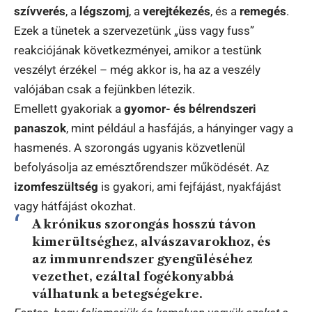
szívverés
, a
légszomj
, a
verejtékezés
, és a
remegés
.
Ezek a tünetek a szervezetünk „üss vagy fuss”
reakciójának következményei, amikor a testünk
veszélyt érzékel – még akkor is, ha az a veszély
valójában csak a fejünkben létezik.
Emellett gyakoriak a
gyomor- és bélrendszeri
panaszok
, mint például a hasfájás, a hányinger vagy a
hasmenés. A szorongás ugyanis közvetlenül
befolyásolja az emésztőrendszer működését. Az
izomfeszültség
is gyakori, ami fejfájást, nyakfájást
vagy hátfájást okozhat.
A krónikus szorongás hosszú távon
kimerültséghez, alvászavarokhoz, és
az immunrendszer gyengüléséhez
vezethet, ezáltal fogékonyabbá
válhatunk a betegségekre.