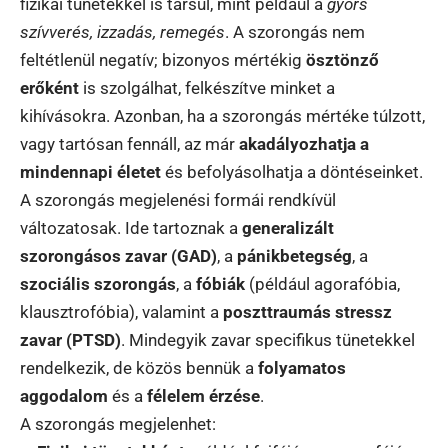
fizikai tünetekkel is társul, mint például a
gyors
szívverés, izzadás, remegés
. A szorongás nem
feltétlenül negatív; bizonyos mértékig
ösztönző
erőként
is szolgálhat, felkészítve minket a
kihívásokra. Azonban, ha a szorongás mértéke túlzott,
vagy tartósan fennáll, az már
akadályozhatja a
mindennapi életet
és befolyásolhatja a döntéseinket.
A szorongás megjelenési formái rendkívül
változatosak. Ide tartoznak a
generalizált
szorongásos zavar (GAD)
, a
pánikbetegség
, a
szociális szorongás
, a
fóbiák
(például agorafóbia,
klausztrofóbia), valamint a
poszttraumás stressz
zavar (PTSD)
. Mindegyik zavar specifikus tünetekkel
rendelkezik, de közös bennük a
folyamatos
aggodalom
és a
félelem érzése
.
A szorongás megjelenhet: