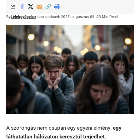
By
Lélekgyógyász
Last updated: 2025. augusztus 09.
23 Min Read
A szorongás nem csupán egy egyéni élmény;
egy
láthatatlan hálózaton keresztül terjedhet
,