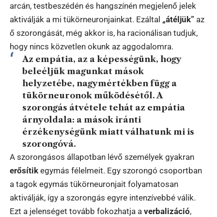
arcán, testbeszédén és hangszínén megjelenő jelek
aktiválják a mi tükörneuronjainkat. Ezáltal
„átéljük”
az
ő szorongását, még akkor is, ha racionálisan tudjuk,
hogy nincs közvetlen okunk az aggodalomra.
Az empátia, az a képességünk, hogy
beleéljük magunkat mások
helyzetébe, nagymértékben függ a
tükörneuronok működésétől. A
szorongás átvétele tehát az empátia
árnyoldala: a mások iránti
érzékenységünk miatt válhatunk mi is
szorongóvá.
A szorongásos állapotban lévő személyek gyakran
erősítik
egymás félelmeit. Egy szorongó csoportban
a tagok egymás tükörneuronjait folyamatosan
aktiválják, így a szorongás egyre intenzívebbé válik.
Ezt a jelenséget tovább fokozhatja a
verbalizáció
,