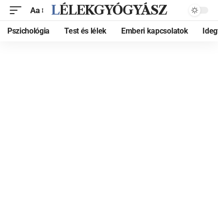
LÉLEKGYÓGYÁSZ
Aa
Pszichológia
Test és lélek
Emberi kapcsolatok
Ide