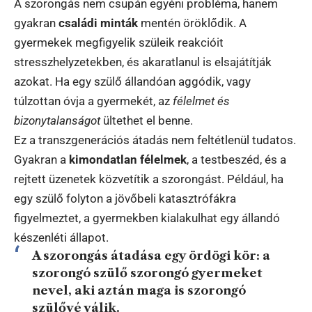
A szorongás nem csupán egyéni probléma, hanem
gyakran
családi minták
mentén öröklődik. A
gyermekek megfigyelik szüleik reakcióit
stresszhelyzetekben, és akaratlanul is elsajátítják
azokat. Ha egy szülő állandóan aggódik, vagy
túlzottan óvja a gyermekét, az
félelmet és
bizonytalanságot
ültethet el benne.
Ez a transzgenerációs átadás nem feltétlenül tudatos.
Gyakran a
kimondatlan félelmek
, a testbeszéd, és a
rejtett üzenetek közvetítik a szorongást. Például, ha
egy szülő folyton a jövőbeli katasztrófákra
figyelmeztet, a gyermekben kialakulhat egy állandó
készenléti állapot.
A szorongás átadása egy ördögi kör: a
szorongó szülő szorongó gyermeket
nevel, aki aztán maga is szorongó
szülővé válik.