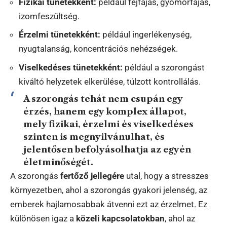
Fizikai tünetekként:
például fejfájás, gyomorfájás,
izomfeszültség.
Érzelmi tünetekként:
például ingerlékenység,
nyugtalanság, koncentrációs nehézségek.
Viselkedéses tünetekként:
például a szorongást
kiváltó helyzetek elkerülése, túlzott kontrollálás.
A szorongás tehát nem csupán egy
érzés, hanem egy komplex állapot,
mely fizikai, érzelmi és viselkedéses
szinten is megnyilvánulhat, és
jelentősen befolyásolhatja az egyén
életminőségét.
A szorongás
fertőző jellegére
utal, hogy a stresszes
környezetben, ahol a szorongás gyakori jelenség, az
emberek hajlamosabbak átvenni ezt az érzelmet. Ez
különösen igaz a
közeli kapcsolatokban
, ahol az