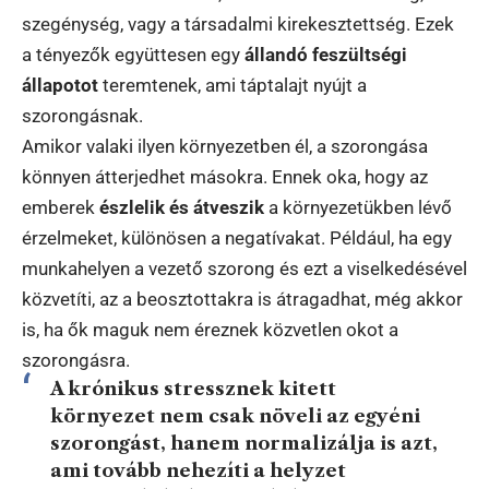
szegénység, vagy a társadalmi kirekesztettség. Ezek
a tényezők együttesen egy
állandó feszültségi
állapotot
teremtenek, ami táptalajt nyújt a
szorongásnak.
Amikor valaki ilyen környezetben él, a szorongása
könnyen átterjedhet másokra. Ennek oka, hogy az
emberek
észlelik és átveszik
a környezetükben lévő
érzelmeket, különösen a negatívakat. Például, ha egy
munkahelyen a vezető szorong és ezt a viselkedésével
közvetíti, az a beosztottakra is átragadhat, még akkor
is, ha ők maguk nem éreznek közvetlen okot a
szorongásra.
A krónikus stressznek kitett
környezet nem csak növeli az egyéni
szorongást, hanem normalizálja is azt,
ami tovább nehezíti a helyzet