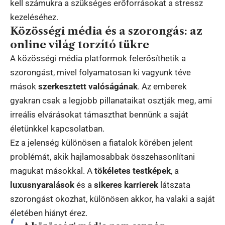
kell számukra a szükséges erőforrásokat a stressz
kezeléséhez.
Közösségi média és a szorongás: az
online világ torzító tükre
A közösségi média platformok felerősíthetik a
szorongást, mivel folyamatosan ki vagyunk téve
mások
szerkesztett valóságának
. Az emberek
gyakran csak a legjobb pillanataikat osztják meg, ami
irreális elvárásokat támaszthat bennünk a saját
életünkkel kapcsolatban.
Ez a jelenség különösen a fiatalok körében jelent
problémát, akik hajlamosabbak összehasonlítani
magukat másokkal. A
tökéletes testképek
, a
luxusnyaralások
és a
sikeres karrierek
látszata
szorongást okozhat, különösen akkor, ha valaki a saját
életében hiányt érez.