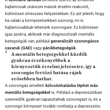
hajlamosak utánozni mások érzelmi reakcióit,
különösen stresszes helyzetekben. Ez azt jelenti, hogy
ha valaki a környezetünkben szorong, mi is
hajlamosabbak lehetünk szorongani. Ez különösen
igaz azokra, akiknek már diagnosztizált mentális
betegségük van, például
generalizált szorongásos
zavaruk (GAD)
vagy
pánikbetegségük
.
A mentális betegségekkel küzdők
gyakran érzékenyebbek a
környezetük érzelmi jelzéseire, így a
szorongás fertőző hatása rájuk
erősebben hathat.
A szorongás emellett
kölcsönhatásba léphet más
mentális betegségekkel
is. Például a depresszióban
szenvedők gyakran tapasztalnak szorongást is, és a
szorongó környezet tovább ronthatja a depressziós