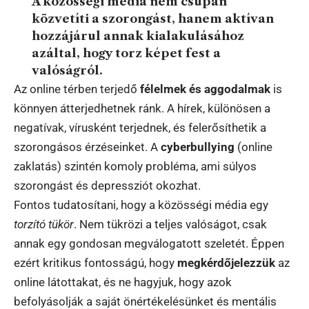
A közösségi média nem csupán
közvetíti a szorongást, hanem aktívan
hozzájárul annak kialakulásához
azáltal, hogy torz képet fest a
valóságról.
Az online térben terjedő
félelmek és aggodalmak
is
könnyen átterjedhetnek ránk. A hírek, különösen a
negatívak, vírusként terjednek, és felerősíthetik a
szorongásos érzéseinket. A
cyberbullying
(online
zaklatás) szintén komoly probléma, ami súlyos
szorongást és depressziót okozhat.
Fontos tudatosítani, hogy a közösségi média egy
torzító tükör
. Nem tükrözi a teljes valóságot, csak
annak egy gondosan megválogatott szeletét. Éppen
ezért kritikus fontosságú, hogy
megkérdőjelezzük
az
online látottakat, és ne hagyjuk, hogy azok
befolyásolják a saját önértékelésünket és mentális