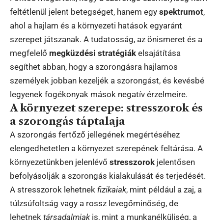
feltétlenül jelent betegséget, hanem egy
spektrumot
,
ahol a hajlam és a környezeti hatások egyaránt
szerepet játszanak. A tudatosság, az önismeret és a
megfelelő
megküzdési stratégiák
elsajátítása
segíthet abban, hogy a szorongásra hajlamos
személyek jobban kezeljék a szorongást, és kevésbé
legyenek fogékonyak mások negatív érzelmeire.
A környezet szerepe: stresszorok és
a szorongás táptalaja
A szorongás fertőző jellegének megértéséhez
elengedhetetlen a környezet szerepének feltárása. A
környezetünkben jelenlévő
stresszorok
jelentősen
befolyásolják a szorongás kialakulását és terjedését.
A stresszorok lehetnek
fizikaiak
, mint például a zaj, a
túlzsúfoltság vagy a rossz levegőminőség, de
lehetnek
társadalmiak
is, mint a munkanélküliség, a