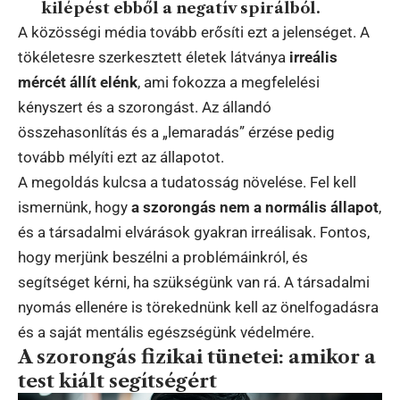
kilépést ebből a negatív spirálból.
A közösségi média tovább erősíti ezt a jelenséget. A
tökéletesre szerkesztett életek látványa
irreális
mércét állít elénk
, ami fokozza a megfelelési
kényszert és a szorongást. Az állandó
összehasonlítás és a „lemaradás” érzése pedig
tovább mélyíti ezt az állapotot.
A megoldás kulcsa a tudatosság növelése. Fel kell
ismernünk, hogy
a szorongás nem a normális állapot
,
és a társadalmi elvárások gyakran irreálisak. Fontos,
hogy merjünk beszélni a problémáinkról, és
segítséget kérni, ha szükségünk van rá. A társadalmi
nyomás ellenére is törekednünk kell az önelfogadásra
és a saját mentális egészségünk védelmére.
A szorongás fizikai tünetei: amikor a
test kiált segítségért