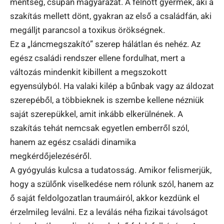
mentség, csupán magyarázat. A felnőtt gyermek, aki a
szakítás mellett dönt, gyakran az első a családfán, aki
megálljt parancsol a toxikus örökségnek.
Ez a „láncmegszakító” szerep hálátlan és nehéz. Az
egész családi rendszer ellene fordulhat, mert a
változás mindenkit kibillent a megszokott
egyensúlyból. Ha valaki kilép a bűnbak vagy az áldozat
szerepéből, a többieknek is szembe kellene nézniük
saját szerepükkel, amit inkább elkerülnének. A
szakítás tehát nemcsak egyetlen emberről szól,
hanem az egész családi dinamika
megkérdőjelezéséről.
A gyógyulás kulcsa a tudatosság. Amikor felismerjük,
hogy a szülőnk viselkedése nem rólunk szól, hanem az
ő saját feldolgozatlan traumáiról, akkor kezdünk el
érzelmileg leválni. Ez a leválás néha fizikai távolságot