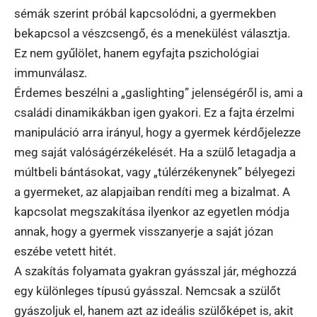
sémák szerint próbál kapcsolódni, a gyermekben
bekapcsol a vészcsengő, és a menekülést választja.
Ez nem gyűlölet, hanem egyfajta pszichológiai
immunválasz.
Érdemes beszélni a „gaslighting” jelenségéről is, ami a
családi dinamikákban igen gyakori. Ez a fajta érzelmi
manipuláció arra irányul, hogy a gyermek kérdőjelezze
meg saját valóságérzékelését. Ha a szülő letagadja a
múltbeli bántásokat, vagy „túlérzékenynek” bélyegezi
a gyermeket, az alapjaiban rendíti meg a bizalmat. A
kapcsolat megszakítása ilyenkor az egyetlen módja
annak, hogy a gyermek visszanyerje a saját józan
eszébe vetett hitét.
A szakítás folyamata gyakran gyásszal jár, méghozzá
egy különleges típusú gyásszal. Nemcsak a szülőt
gyászoljuk el, hanem azt az ideális szülőképet is, akit