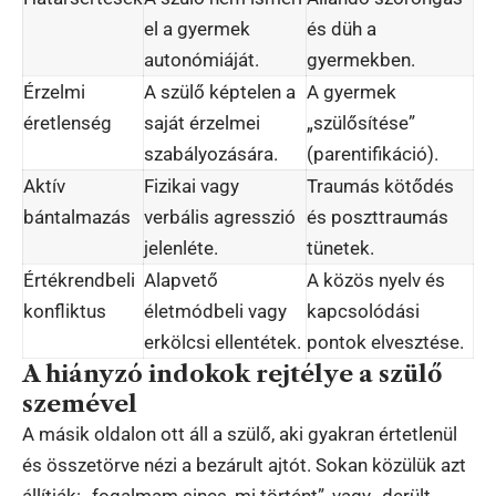
el a gyermek
és düh a
autonómiáját.
gyermekben.
Érzelmi
A szülő képtelen a
A gyermek
éretlenség
saját érzelmei
„szülősítése”
szabályozására.
(parentifikáció).
Aktív
Fizikai vagy
Traumás kötődés
bántalmazás
verbális agresszió
és poszttraumás
jelenléte.
tünetek.
Értékrendbeli
Alapvető
A közös nyelv és
konfliktus
életmódbeli vagy
kapcsolódási
erkölcsi ellentétek.
pontok elvesztése.
A hiányzó indokok rejtélye a szülő
szemével
A másik oldalon ott áll a szülő, aki gyakran értetlenül
és összetörve nézi a bezárult ajtót. Sokan közülük azt