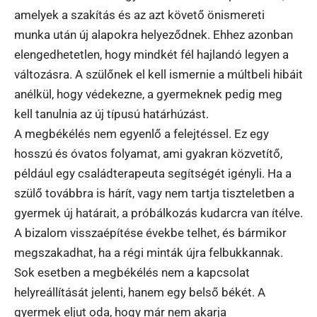
amelyek a szakítás és az azt követő önismereti
munka után új alapokra helyeződnek. Ehhez azonban
elengedhetetlen, hogy mindkét fél hajlandó legyen a
változásra. A szülőnek el kell ismernie a múltbeli hibáit
anélkül, hogy védekezne, a gyermeknek pedig meg
kell tanulnia az új típusú határhúzást.
A megbékélés nem egyenlő a felejtéssel. Ez egy
hosszú és óvatos folyamat, ami gyakran közvetítő,
például egy családterapeuta segítségét igényli. Ha a
szülő továbbra is hárít, vagy nem tartja tiszteletben a
gyermek új határait, a próbálkozás kudarcra van ítélve.
A bizalom visszaépítése évekbe telhet, és bármikor
megszakadhat, ha a régi minták újra felbukkannak.
Sok esetben a megbékélés nem a kapcsolat
helyreállítását jelenti, hanem egy belső békét. A
gyermek eljut oda, hogy már nem akarja