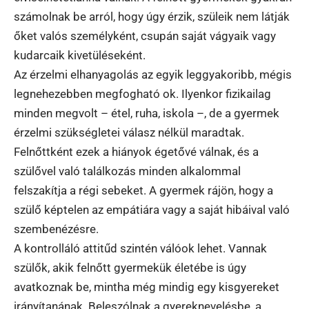
számolnak be arról, hogy úgy érzik, szüleik nem látják
őket valós személyként, csupán saját vágyaik vagy
kudarcaik kivetüléseként.
Az érzelmi elhanyagolás az egyik leggyakoribb, mégis
legnehezebben megfogható ok. Ilyenkor fizikailag
minden megvolt – étel, ruha, iskola –, de a gyermek
érzelmi szükségletei válasz nélkül maradtak.
Felnőttként ezek a hiányok égetővé válnak, és a
szülővel való találkozás minden alkalommal
felszakítja a régi sebeket. A gyermek rájön, hogy a
szülő képtelen az empátiára vagy a saját hibáival való
szembenézésre.
A kontrolláló attitűd szintén válóok lehet. Vannak
szülők, akik felnőtt gyermekük életébe is úgy
avatkoznak be, mintha még mindig egy kisgyereket
irányítanának. Beleszólnak a gyereknevelésbe, a