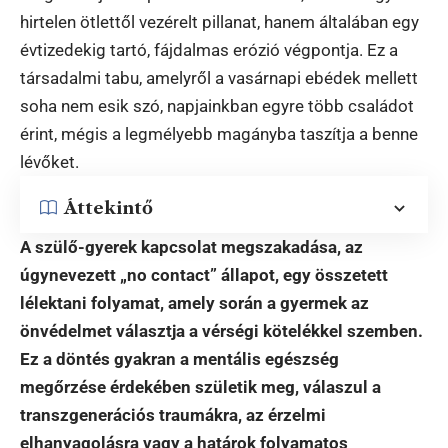
hirtelen ötlettől vezérelt pillanat, hanem általában egy
évtizedekig tartó, fájdalmas erózió végpontja. Ez a
társadalmi tabu, amelyről a vasárnapi ebédek mellett
soha nem esik szó, napjainkban egyre több családot
érint, mégis a legmélyebb magányba taszítja a benne
lévőket.
Áttekintő
A szülő-gyerek kapcsolat megszakadása, az
úgynevezett „no contact” állapot, egy összetett
lélektani folyamat, amely során a gyermek az
önvédelmet választja a vérségi kötelékkel szemben.
Ez a döntés gyakran a mentális egészség
megőrzése érdekében születik meg, válaszul a
transzgenerációs traumákra, az érzelmi
elhanyagolásra vagy a határok folyamatos