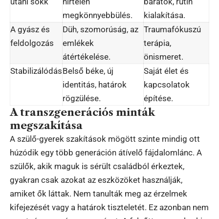
utáni sokk
hirtelen
barátok, rutin
megkönnyebbülés.
kialakítása.
A gyász és
Düh, szomorúság, az
Traumafókuszú
feldolgozás
emlékek
terápia,
átértékelése.
önismeret.
Stabilizálódás
Belső béke, új
Saját élet és
identitás, határok
kapcsolatok
rögzülése.
építése.
A transzgenerációs minták
megszakítása
A szülő-gyerek szakítások mögött szinte mindig ott
húzódik egy több generáción átívelő fájdalomlánc. A
szülők, akik maguk is sérült családból érkeztek,
gyakran csak azokat az eszközöket használják,
amiket ők láttak. Nem tanulták meg az érzelmek
kifejezését vagy a határok tiszteletét. Ez azonban nem