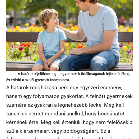
A határok kijelölése segít a gyermekek önállóságának fejlesztésében,
és erősíti a szülő-gyermek kapcsolatot.
A határok meghúzása nem egy egyszeri esemény,
hanem egy folyamatos gyakorlat. A felnőtt gyermekek
számára ez gyakran a legnehezebb lecke. Meg kell
tanulniuk nemet mondani anélkül, hogy bocsánatot
kérnének érte. Meg kell érteniük, hogy nem felelősek a
szüleik érzelmeiért vagy boldogságáért. Ez a