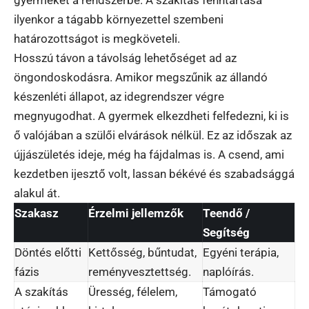
gyermeket a rendszerbe. A szakítás fenntartása
ilyenkor a tágabb környezettel szembeni
határozottságot is megköveteli.
Hosszú távon a távolság lehetőséget ad az
öngondoskodásra. Amikor megszűnik az állandó
készenléti állapot, az idegrendszer végre
megnyugodhat. A gyermek elkezdheti felfedezni, ki is
ő valójában a szülői elvárások nélkül. Ez az időszak az
újjászületés ideje, még ha fájdalmas is. A csend, ami
kezdetben ijesztő volt, lassan békévé és szabadsággá
alakul át.
Szakasz
Érzelmi jellemzők
Teendő /
Segítség
Döntés előtti
Kettősség, bűntudat,
Egyéni terápia,
fázis
reményvesztettség.
naplóírás.
A szakítás
Üresség, félelem,
Támogató