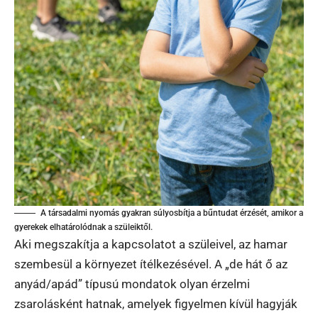
A társadalmi nyomás gyakran súlyosbítja a bűntudat érzését, amikor a
gyerekek elhatárolódnak a szüleiktől.
Aki megszakítja a kapcsolatot a szüleivel, az hamar
szembesül a környezet ítélkezésével. A „de hát ő az
anyád/apád” típusú mondatok olyan érzelmi
zsarolásként hatnak, amelyek figyelmen kívül hagyják