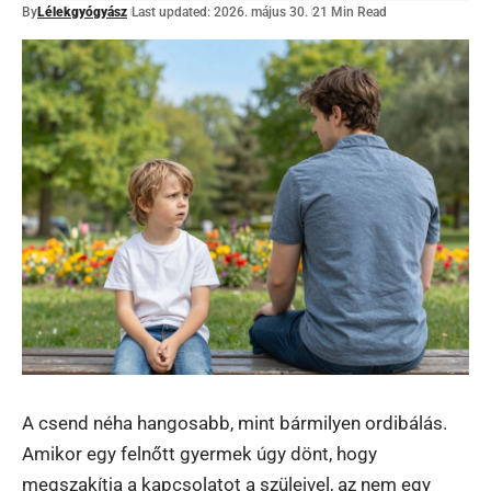
By
Lélekgyógyász
Last updated: 2026. május 30.
21 Min Read
A csend néha hangosabb, mint bármilyen ordibálás.
Amikor egy felnőtt gyermek úgy dönt, hogy
megszakítja a kapcsolatot a szüleivel, az nem egy