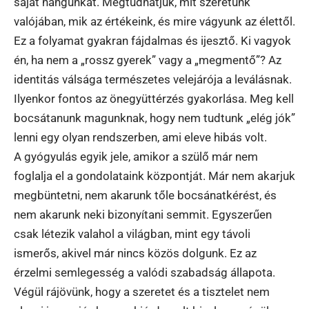
saját hangunkat. Megtudhatjuk, mit szeretünk
valójában, mik az értékeink, és mire vágyunk az élettől.
Ez a folyamat gyakran fájdalmas és ijesztő. Ki vagyok
én, ha nem a „rossz gyerek” vagy a „megmentő”? Az
identitás válsága természetes velejárója a leválásnak.
Ilyenkor fontos az önegyüttérzés gyakorlása. Meg kell
bocsátanunk magunknak, hogy nem tudtunk „elég jók”
lenni egy olyan rendszerben, ami eleve hibás volt.
A gyógyulás egyik jele, amikor a szülő már nem
foglalja el a gondolataink központját. Már nem akarjuk
megbüntetni, nem akarunk tőle bocsánatkérést, és
nem akarunk neki bizonyítani semmit. Egyszerűen
csak létezik valahol a világban, mint egy távoli
ismerős, akivel már nincs közös dolgunk. Ez az
érzelmi semlegesség a valódi szabadság állapota.
Végül rájövünk, hogy a szeretet és a tisztelet nem