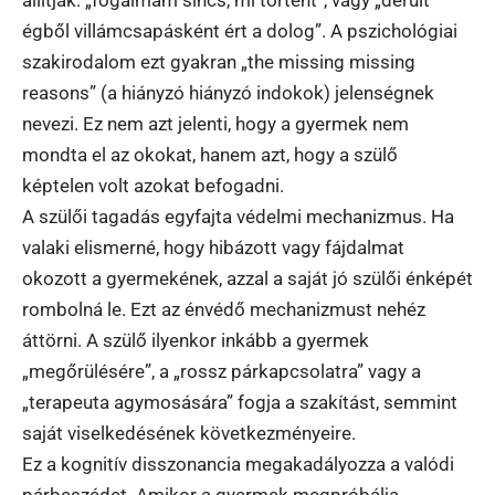
állítják: „fogalmam sincs, mi történt”, vagy „derült
égből villámcsapásként ért a dolog”. A pszichológiai
szakirodalom ezt gyakran „the missing missing
reasons” (a hiányzó hiányzó indokok) jelenségnek
nevezi. Ez nem azt jelenti, hogy a gyermek nem
mondta el az okokat, hanem azt, hogy a szülő
képtelen volt azokat befogadni.
A szülői tagadás egyfajta védelmi mechanizmus. Ha
valaki elismerné, hogy hibázott vagy fájdalmat
okozott a gyermekének, azzal a saját jó szülői énképét
rombolná le. Ezt az énvédő mechanizmust nehéz
áttörni. A szülő ilyenkor inkább a gyermek
„megőrülésére”, a „rossz párkapcsolatra” vagy a
„terapeuta agymosására” fogja a szakítást, semmint
saját viselkedésének következményeire.
Ez a kognitív disszonancia megakadályozza a valódi