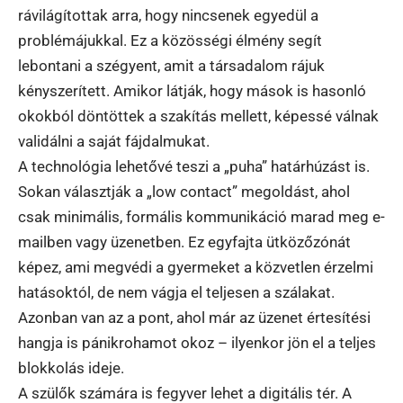
rávilágítottak arra, hogy nincsenek egyedül a
problémájukkal. Ez a közösségi élmény segít
lebontani a szégyent, amit a társadalom rájuk
kényszerített. Amikor látják, hogy mások is hasonló
okokból döntöttek a szakítás mellett, képessé válnak
validálni a saját fájdalmukat.
A technológia lehetővé teszi a „puha” határhúzást is.
Sokan választják a „low contact” megoldást, ahol
csak minimális, formális kommunikáció marad meg e-
mailben vagy üzenetben. Ez egyfajta ütközőzónát
képez, ami megvédi a gyermeket a közvetlen érzelmi
hatásoktól, de nem vágja el teljesen a szálakat.
Azonban van az a pont, ahol már az üzenet értesítési
hangja is pánikrohamot okoz – ilyenkor jön el a teljes
blokkolás ideje.
A szülők számára is fegyver lehet a digitális tér. A