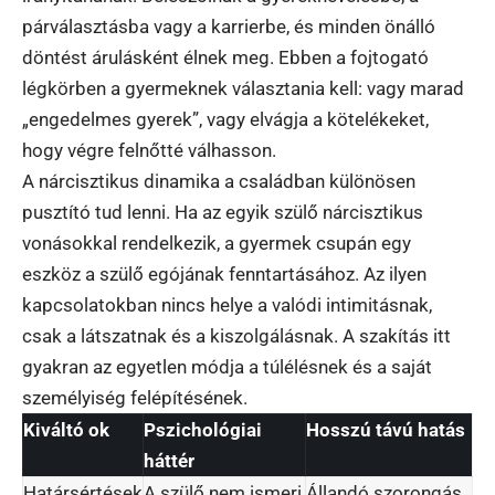
párválasztásba vagy a karrierbe, és minden önálló
döntést árulásként élnek meg. Ebben a fojtogató
légkörben a gyermeknek választania kell: vagy marad
„engedelmes gyerek”, vagy elvágja a kötelékeket,
hogy végre felnőtté válhasson.
A nárcisztikus dinamika a családban különösen
pusztító tud lenni. Ha az egyik szülő nárcisztikus
vonásokkal rendelkezik, a gyermek csupán egy
eszköz a szülő egójának fenntartásához. Az ilyen
kapcsolatokban nincs helye a valódi intimitásnak,
csak a látszatnak és a kiszolgálásnak. A szakítás itt
gyakran az egyetlen módja a túlélésnek és a saját
személyiség felépítésének.
Kiváltó ok
Pszichológiai
Hosszú távú hatás
háttér
Határsértések
A szülő nem ismeri
Állandó szorongás