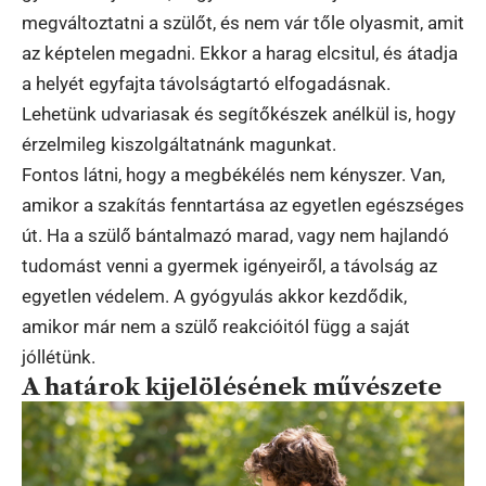
megváltoztatni a szülőt, és nem vár tőle olyasmit, amit
az képtelen megadni. Ekkor a harag elcsitul, és átadja
a helyét egyfajta távolságtartó elfogadásnak.
Lehetünk udvariasak és segítőkészek anélkül is, hogy
érzelmileg kiszolgáltatnánk magunkat.
Fontos látni, hogy a megbékélés nem kényszer. Van,
amikor a szakítás fenntartása az egyetlen egészséges
út. Ha a szülő bántalmazó marad, vagy nem hajlandó
tudomást venni a gyermek igényeiről, a távolság az
egyetlen védelem. A gyógyulás akkor kezdődik,
amikor már nem a szülő reakcióitól függ a saját
jóllétünk.
A határok kijelölésének művészete