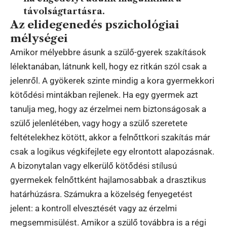
távolságtartásra.
Az elidegenedés pszichológiai
mélységei
Amikor mélyebbre ásunk a szülő-gyerek szakítások
lélektanában, látnunk kell, hogy ez ritkán szól csak a
jelenről. A gyökerek szinte mindig a kora gyermekkori
kötődési mintákban rejlenek. Ha egy gyermek azt
tanulja meg, hogy az érzelmei nem biztonságosak a
szülő jelenlétében, vagy hogy a szülő szeretete
feltételekhez kötött, akkor a felnőttkori szakítás már
csak a logikus végkifejlete egy elrontott alapozásnak.
A bizonytalan vagy elkerülő kötődési stílusú
gyermekek felnőttként hajlamosabbak a drasztikus
határhúzásra. Számukra a közelség fenyegetést
jelent: a kontroll elvesztését vagy az érzelmi
megsemmisülést. Amikor a szülő továbbra is a régi