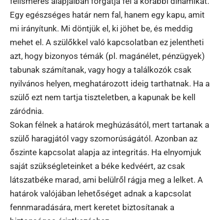
felismerés alapjaiban forgatja fel a korábbi dinamikát.
Egy egészséges határ nem fal, hanem egy kapu, amit
mi irányítunk. Mi döntjük el, ki jöhet be, és meddig
mehet el. A szülőkkel való kapcsolatban ez jelentheti
azt, hogy bizonyos témák (pl. magánélet, pénzügyek)
tabunak számítanak, vagy hogy a találkozók csak
nyilvános helyen, meghatározott ideig tarthatnak. Ha a
szülő ezt nem tartja tiszteletben, a kapunak be kell
záródnia.
Sokan félnek a határok meghúzásától, mert tartanak a
szülő haragjától vagy szomorúságától. Azonban az
őszinte kapcsolat alapja az integritás. Ha elnyomjuk
saját szükségleteinket a béke kedvéért, az csak
látszatbéke marad, ami belülről rágja meg a lelket. A
határok valójában lehetőséget adnak a kapcsolat
fennmaradására, mert keretet biztosítanak a