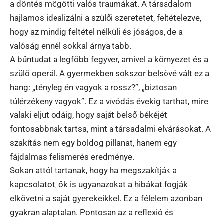
a döntés mögötti valós traumákat. A társadalom
hajlamos idealizálni a szülői szeretetet, feltételezve,
hogy az mindig feltétel nélküli és jóságos, de a
valóság ennél sokkal árnyaltabb.
A bűntudat a legfőbb fegyver, amivel a környezet és a
szülő operál. A gyermekben sokszor belsővé vált ez a
hang: „tényleg én vagyok a rossz?”, „biztosan
túlérzékeny vagyok”. Ez a vívódás évekig tarthat, mire
valaki eljut odáig, hogy saját belső békéjét
fontosabbnak tartsa, mint a társadalmi elvárásokat. A
szakítás nem egy boldog pillanat, hanem egy
fájdalmas felismerés eredménye.
Sokan attól tartanak, hogy ha megszakítják a
kapcsolatot, ők is ugyanazokat a hibákat fogják
elkövetni a saját gyerekeikkel. Ez a félelem azonban
gyakran alaptalan. Pontosan az a reflexió és