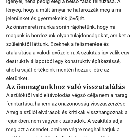
igényel, néha pedig elég a belső falak felhúzása. A
lényeg, hogy a múlt árnyai ne határozzák meg a mi
jelenünket és gyermekeink jövőjét.
Az önismereti munka során rájöhetünk, hogy mi
magunk is hordozunk olyan tulajdonságokat, amiket a
szüleinktől láttunk. Ezeknek a felismerése és
átalakítása a valódi győzelem. A szakítás így válik egy
destruktív állapotból egy konstruktív építkezéssé,
ahol a saját értékeink mentén hozzuk létre az
életünket.
Az önmagunkhoz való visszatalálás
A szülőktől való eltávolodás végső célja nem a harag
fenntartása, hanem az önazonosság visszaszerzése.
Amíg a szülői elvárások és kritikák visszhangoznak a
fejünkben, nem vagyunk szabadok. A szakítás adja
meg azt a csendet, amiben végre meghallhatjuk a