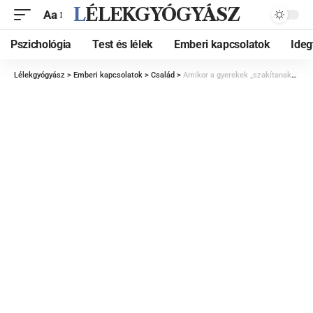
LÉLEKGYÓGYÁSZ
Aa
Pszichológia
Test és lélek
Emberi kapcsolatok
Ide
Lélekgyógyász
>
Emberi kapcsolatok
>
Család
>
Amikor a gyerekek „szakítanak” a szüleikkel