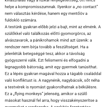
kihasználás vagy a fizikai fenyegetettség, ott nincs
helye a kompromisszumnak. Ilyenkor a „no contact”
nem választás kérdése, hanem egy mentőöv a
fuldokló számára.
A testünk gyakran előbb jelzi a bajt, mint az elménk. A
szülőkkel való találkozás előtti gyomorgörcs, az
alvászavarok, a pánikrohamok mind azt üzenik: a
rendszer nem bírja tovább a feszültséget. Ha a
jelenlétük betegséggé tesz, akkor a távolság
gyógyszerré válik. Ezt felismerni és elfogadni a
legnagyobb bátorság, amit egy gyermek tanúsíthat.
Ez a lépés gyakran magával hozza a tágabb családdal
való konfliktust is. A nagynénik, nagybácsik, sőt néha
a testvérek is nyomást gyakorolhatnak a békülésre.
Ez a „flying monkeys” jelenség, amikor a szülő
másokat használ fel arra, hogy visszakényszerítse a