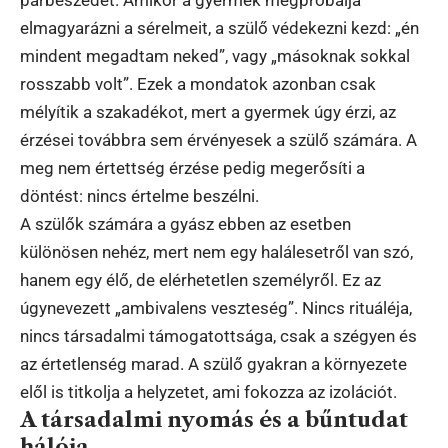
párbeszédet. Amikor a gyermek megpróbálja
elmagyarázni a sérelmeit, a szülő védekezni kezd: „én
mindent megadtam neked”, vagy „másoknak sokkal
rosszabb volt”. Ezek a mondatok azonban csak
mélyítik a szakadékot, mert a gyermek úgy érzi, az
érzései továbbra sem érvényesek a szülő számára. A
meg nem értettség érzése pedig megerősíti a
döntést: nincs értelme beszélni.
A szülők számára a gyász ebben az esetben
különösen nehéz, mert nem egy halálesetről van szó,
hanem egy élő, de elérhetetlen személyről. Ez az
úgynevezett „ambivalens veszteség”. Nincs rituáléja,
nincs társadalmi támogatottsága, csak a szégyen és
az értetlenség marad. A szülő gyakran a környezete
elől is titkolja a helyzetet, ami fokozza az izolációt.
A társadalmi nyomás és a bűntudat
hálója