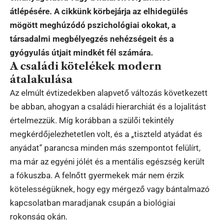
átlépésére. A cikkünk körbejárja az elhidegülés
mögött meghúzódó pszichológiai okokat, a
társadalmi megbélyegzés nehézségeit és a
gyógyulás útjait mindkét fél számára.
A családi kötelékek modern
átalakulása
Az elmúlt évtizedekben alapvető változás következett
be abban, ahogyan a családi hierarchiát és a lojalitást
értelmezzük. Míg korábban a szülői tekintély
megkérdőjelezhetetlen volt, és a „tiszteld atyádat és
anyádat” parancsa minden más szempontot felülírt,
ma már az egyéni jólét és a mentális egészség került
a fókuszba. A felnőtt gyermekek már nem érzik
kötelességüknek, hogy egy mérgező vagy bántalmazó
kapcsolatban maradjanak csupán a biológiai
rokonság okán.